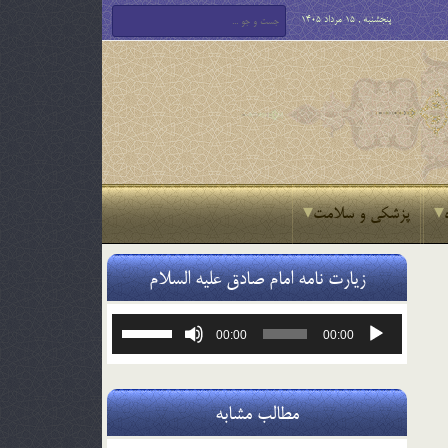
پنجشنبه , 15 مرداد 1405
پزشکی و سلامت
زیارت نامه امام صادق علیه السلام
پخش‌کننده
برای
00:00
00:00
صوت
افزایش
یا
کاهش
صدا
مطالب مشابه
از
کلیدهای