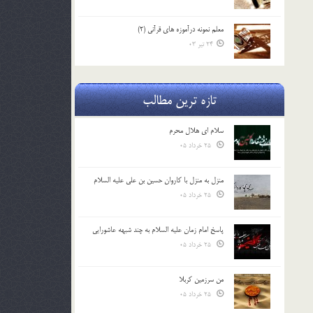
معلم نمونه درآموزه هاي قرآني (2)
24 تیر 03
تازه ترین مطالب
سلام ای هلال محرم
25 خرداد 05
منزل به منزل با کاروان حسین بن علی علیه السلام
25 خرداد 05
پاسخ امام زمان علیه السلام به چند شبهه عاشورایی
25 خرداد 05
من سرزمین کربلا
25 خرداد 05