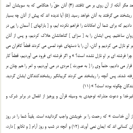
و هيچ نشانه اي از نشانه هاي پروردگارشان به سويشان نمي آمد مگر آنکه از آن روي بر مي تافتند. (4) آنان حقّ را هنگامي که به سويشان آمد
تکذيب کردند، پس به زودي، [ حقيقت ] خبرهاي آنچه را که به ريشخند مي گرفتند به آنان خواهد رسيد. (5) آيا نديده اند که پيش از آنان چه بسيار
ي داديم که براي شما آن امکانات را فراهم نکرده ايم، و [ بارانهاي ] آسمان را پي در
ن روان ساختيم. پس ايشان را به [ سزاي ] گناهانشان هلاک کرديم، و پس از آنان
توبي، نوشته بر کاغذ، بر تو نازل مي کرديم و آنان، آن را با دستهاي خود لمس مي کردند قطعاً کافران مي
زي ] جز سحر آشکار نيست. » (7) و گفتند: « چرا فرشته اي بر او نازل نشده است؟ » و اگر فرشته اي فرود مي آورديم، قطعاً کار
تند. (8) و اگر او را فرشته اي قرار مي داديم، حتماً وي را [ به صورت ] مردي در مي آورديم، و امر را هم چنان بر
مبراني به استهزا گرفته شدند. پس آنچه را ريشخند مي کردند گريبانگير ريشخندکنندگان ايشان گرديد.
رخدا و دعوت منذرانه توحيدي به وسيله قرآن و پرهيز از انفعال در برابر شرک و
ز آنِ خداست » که رحمت را بر خويشتن واجب گردانيده است. يقيناً شما را در روز
قيامت-که در آن هيچ شکي نيست- گِرد خواهد آورد. خودباختگان کساني اند که ايمان نمي آورند. (12) و آنچه در شب و روز آرام [ و تکاپو ] دارد،