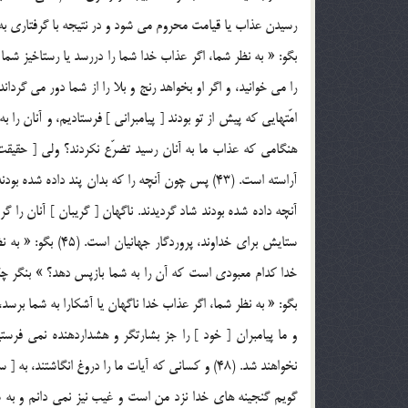
رسيدن عذاب يا قيامت محروم مي شود و در نتيجه با گرفتاري به
هنگامي که عذاب ما به آنان رسيد تضرّع نکردند؟ ولي [ حقيق
آراسته است. (43) پس چون آنچه را که بدان پند داده 
ستايش براي خداوند، پ
بگو: « به نظر شما، اگر عذاب خدا ناگهان يا آشکارا به شما برسد
و ما پيامبران [ خود ] را جز بشارتگر و هشداردهنده نمي فرس
گويم گنجينه هاي خدا نزد من است و غيب نيز نمي دانم و به