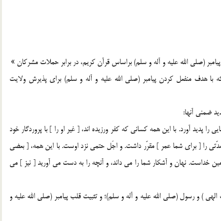
مبر (صلي الله عليه و آله و سلم) براساس قرآن کريم، در برابر حملات مشرکان »
که با هدف منفعل کردن پيامبر (صلي الله عليه و آله و سلم) براي پذيرش ولايت
يد ضمني آنها:
ي را پديد آورد. با اين همه کساني که کفر ورزيده اند، [ غير او را ] با پروردگار خود
د. آن گاه مدّتي را [ براي شما عمر ] مقرّر داشت. و اجَل حتمي نزد اوست. با اين همه، [ بعضي
د مي کنيد. (2) و او در آسمانها و زمين خداست. نهان و آشکار شما را مي داند، و آنچه را به دست مي آوريد [ نيز ] مي
لهي ) و رسول (صلي الله عليه و آله و سلم)؛ و تثبيت قلب پيامبر (صلي الله عليه و