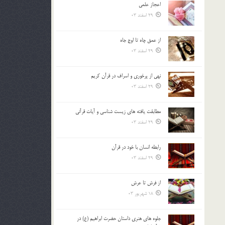
اعجاز علمی
بالا
29 اسفند 03
و
پایین
استفاده
از عمق چاه تا اوج جاه
کنید.
29 اسفند 03
نهي از پرخوري و اسراف در قرآن کريم
29 اسفند 03
مطابقت یافته های زیست شناسی و آیات قرآنی
29 اسفند 03
رابطه انسان با خود در قرآن
29 اسفند 03
از فرش تا عرش
18 شهریور 03
جلوه هاي هنري داستان حضرت ابراهيم (ع) در