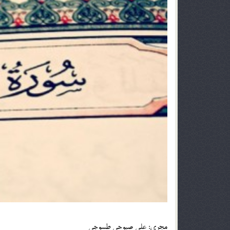
مجري: علي صبوحي طسوجي