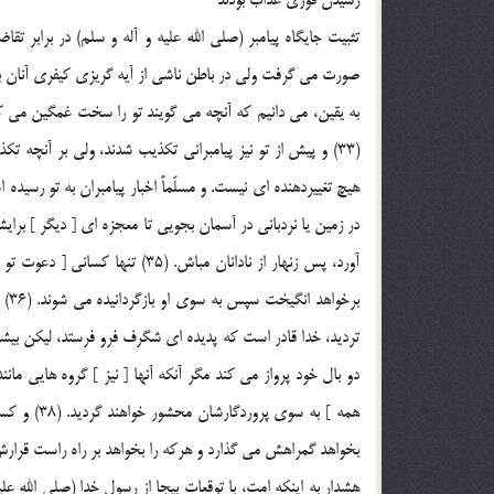
رسيدن فوري عذاب بودند
تثبيت جايگاه پيامبر (صلي الله عليه و آله و سلم) در برابر 
صورت مي گرفت ولي در باطن ناشي از آيه گريزي کيفري آنان بو
به يقين، مي دانيم که آنچه مي گويند تو را سخت غمگين مي کند.
(33) و پيش از تو نيز پيامبراني تکذيب شدند، ولي بر آنچه ت
در زمين يا نردباني در آسمان بجويي تا معجزه اي [ ديگر ] براي
آورد، پس زنهار از نادانان مباش. 
برخ
دو بال خود پرواز مي کند مگر آنکه آنها [ نيز ] گروه هايي ما
همه ] به سو
بخواهد گمراهش مي گذارد و هرکه را بخواهد بر راه راست قرارش م
هشدار به اينکه امت، با توقعات بيجا از رسول خدا (صلي الله ع