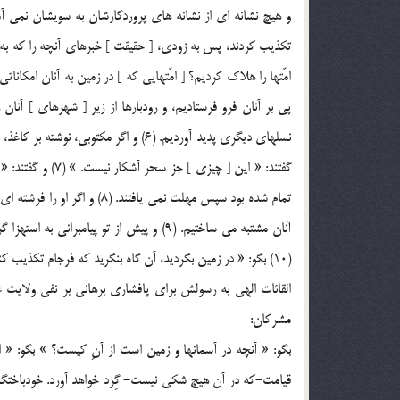
امّتها را هلاک کرديم؟ [ امّتهايي که ] در زمين به آنان امکانات
پي بر آنان فرو فرستاديم، و رودبارها از زير [ شهرهاي ] آنا
نسلهاي ديگري پديد آورديم. (6) و اگر مک
گفتند: « اين [ چي
تمام شده بود سپس مهلت نمي ياف
آنان مشتبه مي ساختيم. (9) و پيش از تو پيا
(10) بگو: « در زمين بگرديد، آن گاه بنگريد که فرجام تکذيب کنندگان چگونه بوده است؟ » (11)
القائات الهي به رسولش براي پافشاري برهاني بر نفي ولايت غي
مشرکان:
بگو: « آنچه در آسمانها و زمين است از آنِ کيست؟ » بگو: « ا