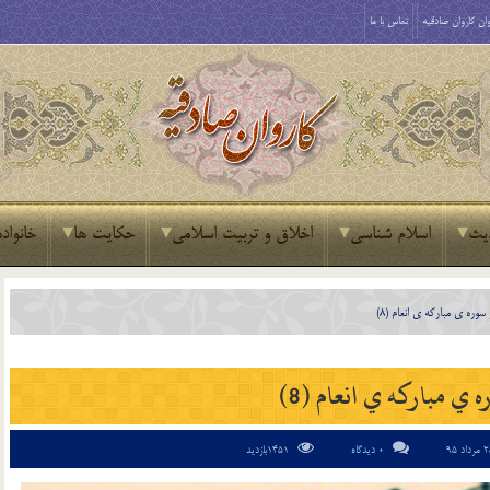
ان کاروان صادقیه
تماس با ما
یث
اسلام شناسی
اخلاق و تربیت اسلامی
حکایت ها
خانواده
 سوره ي مبارکه ي انعام (8)
 ي مبارکه ي انعام (8)
0 دیدگاه
1451بازدید