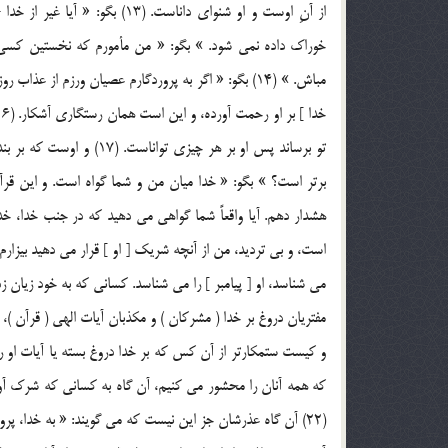
از آنِ اوست و او شنواي داناست
خوراک داده نمي شود. » بگو: « من مأمورم که نخستين کسي ب
برتر است؟ » بگو: « خدا ميان من و شما گواه است. و اين قرآ
هشدار دهم. آيا واقعاً شما گواهي مي دهيد که در جنب خدا، خ
مي شناسد، او [ پيامبر ] را مي شناسد. کساني که به خود زيان زده ان
مفتريان دروغ بر خدا ( مشرکان ) و مکذبان آيات الهي ( قرآن )، 
که همه آنان را محشور مي کنيم، آن گاه به کساني که شرک آور