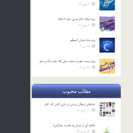
2 بهمن 04
ویژه میلاد امام حسین علیه السلام
2 بهمن 04
ویژه ماه شعبان المعظّم
28 دی 04
ویژه مبعث حضرت محمد صلی الله علیه و اله و سلم
25 دی 04
مطالب محبوب
نمادهای شیطان پرستی در بازی کلش آف کلنز
11 مرداد 94
خاطره ای از توسل به حضرت زهرا(س)
23 خرداد 94