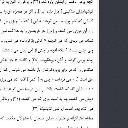
آنچه برمي بافتند از ايشان ياوه 
گوشهايشان سنگيني [ قرار داده ايم ]. و اگر هر معجزه اي را ببين
ولي چنين نيست ] بلکه آنچه را پيش از اين نهان مي داشتند، بر
هنگامي را که در برابر پروردگارشان باز داشته مي شوند. [ خدا 
ديدند. تا آن گاه که قيامت بناگاه بر آنان دررسد، مي گويند: « ا
دوش مي کشند. 
مي کنند بهتر است. آيا نمي انديشيد؟ (32)
مقابله افشاگرانه و منذرانه خداي سبحان با مشرکان مکذب که ب