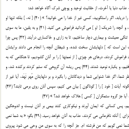
 عذاب دنيا يا آخرت، از حقانيت توحيد و پوچي شرک آگاه خواهد شد:
بگو: « به نظر شما، اگر عذاب خدا شما را دررسد يا رستاخيز شما را دريابد، اگر راستگوييد، کسي غير از خدا را مي خوانيد؟ » (40) [ نه، ] بلکه تنها او
را مي خوانيد، و اگر او بخواهد رنج و بلا را از شما دور مي گرداند، و آنچه را شريک [ او ] مي گردانيد فراموش مي کنيد. (41) و به يقين، ما به سوي
امّتهايي که پيش از تو بودند [ پيامبراني ] فرستاديم، و آنان را به تنگي معيشت و بيماري دچار ساختيم، تا به زاري و خاکساري درآيند. (42) پس چرا
ت اين است که ] دلهايشان سخت شده، و شيطان آنچه را انجام مي دادند برايشان
شده بودند فراموش کردند، درهاي هر چيزي [ از نعمتها ] را بر آنان گشوديم، تا هنگامي که به
آنچه داده شده بودند شاد گرديدند. ناگهان [ گريبان ] آنان را گرفتيم، و يکباره نوميد شدند. (44) پس ريشه آن گروهي که ستم کردند برکنده شد، و
روردگار جهانيان است. (45) بگو: « به نظر شما، اگر خدا شنوايي شما و ديدگانتان را بگيرد و بر دلهايتان مُهر نَهَد، آيا غير از
خدا کدام معبودي است که آن را به شما بازپس دهد؟ » بنگر چگونه آيات [ خود ] را [ گوناگون ] بيان مي کنيم، سپس آنان روي برمي تابند؟ (46)
، آيا جز گروه ستمگران [ کسي ] هلاک خواهد شد؟ » (47)
تيم، پس کساني که ايمان آورند و نيکوکاري کنند بيمي بر آنان نيست و اندوهگين
نخواهند شد. (48) و کساني که آيات ما را دروغ انگاشتند، به [ سزاي ] آنکه نافرماني مي کردند، عذاب به آنان خواهد رسيد. (49) بگو: « به شما نمي
 شما نمي گويم که من فرشته ام. جز آنچه را که به سوي من وحي مي شود پيروي