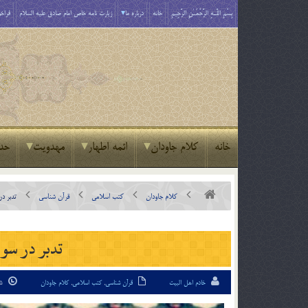
بِسْمِ اللَّـهِ الرَّحْمَـٰنِ الرَّحِيمِ
خانه
درباره ما
زیارت نامه خاص امام صادق علیه السلام
فراخو
خانه
کلام جاودان
ائمه اطهار
مهدویت
حد
کلام جاودان
کتب اسلامی
قرآن شناسی
تدبر در
تدبر در سوره
خادم اهل البیت
قرآن شناسی
,
کتب اسلامی
,
کلام جاودان
25 مرداد 95