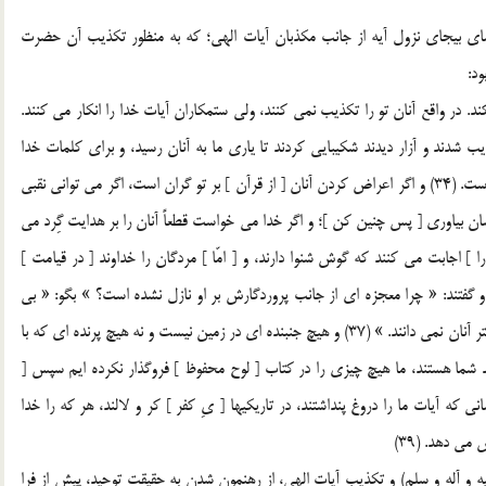
تقاضاي بيجاي نزول آيه از جانب مکذبان آيات الهي؛ که به منظور تکذيب آن حضرت
د:
 در واقع آنان تو را تکذيب نمي کنند، ولي ستمکاران آيات خدا را انکار مي کنند.
کذيب شدند و آزار ديدند شکيبايي کردند تا ياري ما به آنان رسيد، و براي کلمات خدا
هيچ تغييردهنده اي نيست. و مسلّماً اخبار پيامبران به تو رسيده است. (34) و اگر اعراض کردن آنان [ از قرآن ] بر تو گران است، اگر مي تواني نقبي
شان بياوري [ پس چنين کن ]؛ و اگر خدا مي خواست قطعاً آنان را بر هدايت گِرد مي
(35) تنها کساني [ دعوت تو را ] اجابت مي کنند که گوش شنوا دارند، و [ امّا ] مردگان را خداوند [ در قيامت ]
واهد انگيخت سپس به سوي او بازگردانيده مي شوند. (36) و گفتند: « چرا معجزه اي از جانب پروردگارش بر او نازل نشده است؟ » بگو: « بي
ترديد، خدا قادر است که پديده اي شگرف فرو فرستد، ليکن بيشتر آنان نمي دانند. » (37) و هيچ جنبنده اي در زمين نيست و نه هيچ پرنده اي که با
نند شما هستند، ما هيچ چيزي را در کتاب [ لوح محفوظ ] فروگذار نکرده ايم سپس [
ي پروردگارشان محشور خواهند گرديد. (38) و کساني که آيات ما را دروغ پنداشتند، در تاريکيها [ يِ کفر ] کر و لالند، هر که را خدا
ي دهد. (39)
ليه و آله و سلم) و تکذيب آيات الهي، از رهنمون شدن به حقيقت توحيد، پيش از فرا