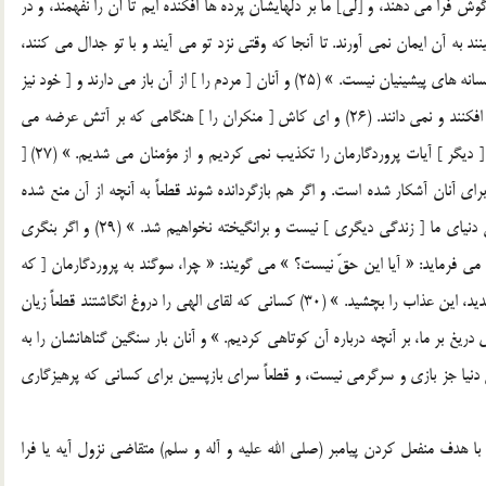
شد. (24) و برخي از آنان به تو گوش فرا مي دهند، و [لي] ما بر دلهايشان پرده ها افکنده ايم تا آن را نفهمند، و در
ند به آن ايمان نمي آورند. تا آنجا که وقتي نزد تو مي آيند و با تو جدال مي کنند،
کساني که کفر ورزيدند، مي گويند: « اين [ کتاب ] چيزي جز افسانه هاي پيشينيان نيست. » (25) و آنان [ مردم را ] از آن باز مي دارند و [ خود نيز
] از آن دوري مي کنند، و [لي] جز خويشتن را به هلاکت نمي افکنند و نمي دانند. (26) و اي کاش [ منکران را ] هنگامي که بر آتش عرضه مي
شوند، مي ديدي که مي گويند: « کاش بازگردانده مي شديم و [ ديگر ] آيات پروردگارمان را تکذيب نمي کرديم و از مؤمنان مي شديم. » (27) [
اي آنان آشکار شده است. و اگر هم بازگردانده شوند قطعاً به آنچه از آن منع شده
بودند برمي گردند و آنان دروغگويند. (28) و گفتند: « جز زندگي دنياي ما [ زندگي ديگري ] نيست و برانگيخته نخواهيم شد. » (29) و اگر بنگري
] مي فرمايد: « آيا اين حقّ نيست؟ » مي گويند: « چرا، سوگند به پروردگارمان [ که
حق است ]. » مي فرمايد: « پس به [ کيفر ] آنکه کفر مي ورزيديد، اين عذاب را بچشيد. » (30) کساني که لقاي الهي را دروغ انگاشتند قطعاً زيان
ي دريغ بر ما، بر آنچه درباره آن کوتاهي کرديم. » و آنان بار سنگين گناهانشان را به
چه بد است باري که مي کشند. (31) و زندگي دنيا جز بازي و سرگرمي نيست، و قطعاً سراي بازپسين براي کساني که پرهيزگاري
ا هدف منفعل کردن پيامبر (صلي الله عليه و آله و سلم) متقاضي نزول آيه يا فرا