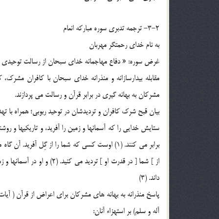
3-2- ترجمه تدبري سوره مبارکه انعام
به نام خداي رحمتگر مهربان
غرض سوره: « دفاع مهاجمانه خداي سبحان از رسالت توحيدي پيا
مقابله بيدارسازانه و منذرانه خداي سبحان با کافران مشرک، 
مشرکان به بهانه گيري در برابر قرآن و رسالت مي پردازند.
بيان قبح شرک کافران و ترديدشان در توحيد ربوبي؛ همراه با تهد
ستايش خدايي را که آسمانها و زمين را آفريد، و تاريکيها و روشناي
برابر مي کنند. (1) اوست کسي که شما را از گِل آفري
از ] شما [ در قدرت او ] تردي
داند. (3)
پاسخ منذرانه به بهانه هاي مشرکان براي اعراض از قرآن ( آيات ا
آله و سلم) بر استهزاء آنان: