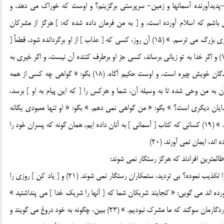
. (13) بگو: « آيا غير از خدا -پديدآورنده آسمانها و زمين- سرپرستي برگزينم؟ و اوست که خوراک مي دهد، و
اشم که اسلام آورده است، و [ به من فرمان داده شده که: ] هرگز از مشرکان
مباش. » (14) بگو: « اگر به پروردگارم عصيان ورزم از عذاب روزي بزرگ مي ترسم. » (15) آن روز، کسي که [ عذاب ] از او برگردانده شود، قطعاً [
خدا ] بر او رحمت آورده، و اين است همان رستگاري آشکار. (16) و اگر خدا به تو زياني برساند، کسي جز او برطرف کننده آن نيست، و اگر خيري به
تو برساند پس او بر هر چيزي تواناست. (17) و اوست که بر بندگان خويش چيره است، و اوست حکيم آگاه. (18) بگو: « گواهي چه کسي از همه
ن به من وحي شده تا به وسيله آن، شما و هرکس را [ که اين پيام به او ] برسد،
دايان ديگري است؟ » بگو: « من گواهي نمي دهم. » بگو: « او تنها معبودي يگانه
است، و بي ترديد، من از آنچه شريک [ او ] قرار مي دهيد بيزارم. » (19) کساني که کتاب [ آسماني ] به آنان داده ايم، همان گونه که پسران خود را
د، ايمان نمي آورند. (20)
ظالمترين افرادند که هرگز رستگار نمي شوند:
و کيست ستمکارتر از آن کس که بر خدا دروغ بسته يا آيات او را تکذيب نموده؟ بي ترديد، ستمکاران رستگار نمي شوند. (21) و [ ياد کن ] روزي را
ده اند مي گويي: « کجايند شريکان شما که [ آنها را شريک خدا ] مي پنداشتيد »
(22) آن گاه عذرشان جز اين نيست که مي گويند: « به خدا، پروردگارمان سوگند که ما مشرک نبوديم. » (23) ببين، چگونه به خود دروغ مي گويند و