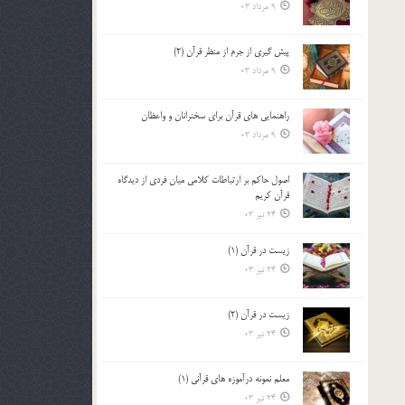
9 مرداد 03
پيش گيري از جرم از منظر قرآن (2)
9 مرداد 03
راهنمایی های قرآن برای سخنرانان و واعظان
9 مرداد 03
اصول حاكم بر ارتباطات كلامى ميان فردى از ديدگاه
قرآن كريم
24 تیر 03
زیست در قرآن (1)
24 تیر 03
زیست در قرآن (2)
24 تیر 03
معلم نمونه درآموزه هاي قرآني (1)
24 تیر 03