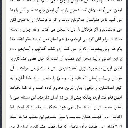
دهد که ما دلها و ديدگان مشرکان را وارونه مي کنيم، در نتيجه به آيات ما
ايمان نمي آورند، چنان که نخستين بار به آن ايمان نياورده اند و آنان را رها
مي کنيم تا در طغيانشان سرگردان بمانند و اگر ما فرشتگان را به سوي آنان
مي فرستاديم و اگر مردگان با آنان به سخن مي آمدند، و هر چيزي را دسته
دسته در برابر آنان گرد مي آورديم، باز هم ايمان نمي آوردند مگر اينکه خدا
بخواهد، ولي بيشترشان ناداني مي کنند. (: و نقلب أفئدتهم و أبصارهم …)
بر اين اساس برآيند سخن اين مطلب آن است که قول قطعي مشرکان بر
ايمان آوردن در صورت نزول آيه، شگردي بيش نيست و مي خواهند با آن
مؤمنان و پيامبر (صلي الله عليه وآله وسلم) را منفعل سازند. خدا آنان را به
کيفر اعمالشان، از توفيق ايمان آوردن محروم کرده است و تا خدا نخواهد
ايمان نخواهند آورد، چنانکه پيش از اين نيز ايمان نياوردند. اين مسئله حتي با
آمدن عجيب ترين آيه ها حل نمي شود. مشکل از جاي ديگر است، اما
اکثرشان نمي فهمند. عنوان متناسب با معني منسجم اين مطلب عبارت است
از: «افشاي اين حقيقت براي مؤمنان که قول قطعي مشرکان بر ايمان آوردن