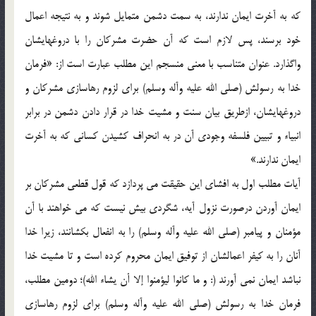
که به آخرت ايمان ندارند، به سمت دشمن متمايل شوند و به نتيجه اعمال
خود برسند، پس لازم است که آن حضرت مشرکان را با دروغهايشان
واگذارد. عنوان متناسب با معني منسجم اين مطلب عبارت است از: «فرمان
خدا به رسولش (صلي الله عليه وآله وسلم) براي لزوم رهاسازي مشرکان و
دروغهايشان، ازطريق بيان سنت و مشيت خدا در قرار دادن دشمن در برابر
انبياء و تبيين فلسفه وجودي آن در به انحراف کشيدن کساني که به آخرت
ايمان ندارند.»
آيات مطلب اول به افشاي اين حقيقت مي پردازد که قول قطعي مشرکان بر
ايمان آوردن درصورت نزول آيه، شگردي بيش نيست که مي خواهند با آن
مؤمنان و پيامبر (صلي الله عليه وآله وسلم) را به انفعال بکشانند، زيرا خدا
آنان را به کيفر اعمالشان از توفيق ايمان محروم کرده است و تا مشيت خدا
نباشد ايمان نمي آورند (: و ما کانوا ليؤمنوا إلا أن يشاء الله)؛ دومين مطلب،
فرمان خدا به رسولش (صلي الله عليه وآله وسلم) براي لزوم رهاسازي