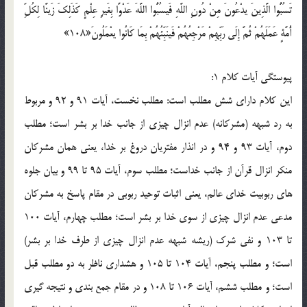
تَسُبُّوا الَّذِينَ يدْعُونَ مِنْ دُونِ اللَّهِ فَيسُبُّوا اللَّهَ عَدْوًا بِغَيرِ عِلْمٍ كَذَلِكَ زَينَّا لِكُلِّ
أُمَّةٍ عَمَلَهُمْ ثُمَّ إِلَى رَبِّهِمْ مَرْجِعُهُمْ فَينَبِّئُهُمْ بِمَا كَانُوا يعْمَلُونَ«108»
پيوستگي آيات کلام 1:
اين کلام داراي شش مطلب است: مطلب نخست، آيات 91 و 92 و مربوط
به رد شبهه (مشرکانه) عدم انزال چيزي از جانب خدا بر بشر است؛ مطلب
دوم، آيات 93 و 94 و در انذار مفتريان دروغ بر خدا، يعني همان مشرکان
منکر انزال قرآن از جانب خداست؛ مطلب سوم، آيات 95 تا 99 و بيان جلوه
هاي ربوبيت خداي عالم، يعني اثبات توحيد ربوبي در مقام پاسخ به مشرکان
مدعي عدم انزال چيزي از سوي خدا بر بشر است؛ مطلب چهارم، آيات 100
تا 103 و نفي شرک (ريشه شبهه عدم انزال چيزي از طرف خدا بر بشر)
است؛ و مطلب پنجم، آيات 104 تا 105 و هشداري ناظر به دو مطلب قبل
است؛ و مطلب ششم، آيات 106 تا 108 و در مقام جمع بندي و نتيجه گيري