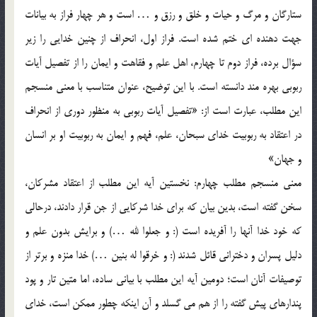
ستارگان و مرگ و حيات و خلق و رزق و … است و هر چهار فراز به بيانات
جهت دهنده اي ختم شده است. فراز اول، انحراف از چنين خدايي را زير
سؤال برده، فراز دوم تا چهارم، اهل علم و فقاهت و ايمان را از تفصيل آيات
ربوبي بهره مند دانسته است. با اين توضيح، عنوان متناسب با معني منسجم
اين مطلب، عبارت است از: «تفصيل آيات ربوبي به منظور دوري از انحراف
در اعتقاد به ربوبيت خداي سبحان، علم، فهم و ايمان به ربوبيت او بر انسان
و جهان»
معني منسجم مطلب چهارم: نخستين آيه اين مطلب از اعتقاد مشرکان،
سخن گفته است، بدين بيان که براي خدا شرکايي از جن قرار دادند، درحالي
که خود خدا آنها را آفريده است (: و جعلوا لله …) و برايش بدون علم و
دليل پسران و دختراني قائل شدند (: و خرقوا له بنين …) خدا منزه و برتر از
توصيفات آنان است؛ دومين آيه اين مطلب با بياني ساده، اما متين تار و پود
پندارهاي پيش گفته را از هم مي گسلد و آن اينکه چطور ممکن است، خداي