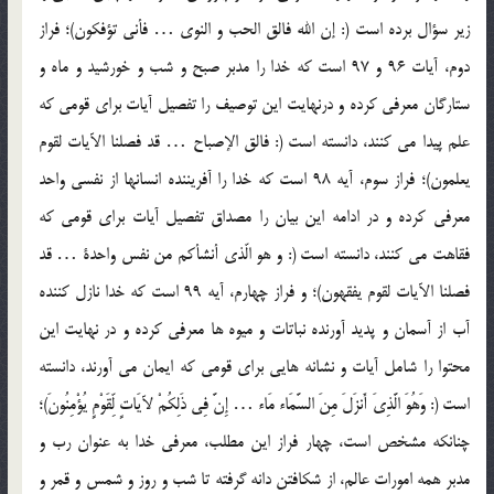
زير سؤال برده است (: إن الله فالق الحب و النوي … فأني تؤفکون)؛ فراز
دوم، آيات 96 و 97 است که خدا را مدبر صبح و شب و خورشيد و ماه و
ستارگان معرفي کرده و درنهايت اين توصيف را تفصيل آيات براي قومي که
علم پيدا مي کنند، دانسته است (: فالق الإصباح … قد فصلنا الآيات لقوم
يعلمون)؛ فراز سوم، آيه 98 است که خدا را آفريننده انسانها از نفسي واحد
معرفي کرده و در ادامه اين بيان را مصداق تفصيل آيات براي قومي که
فقاهت مي کنند، دانسته است (: و هو الّذي أنشأکم من نفس واحدة … قد
فصلنا الآيات لقوم يفقهون)؛ و فراز چهارم، آيه 99 است که خدا نازل کننده
آب از آسمان و پديد آورنده نباتات و ميوه ها معرفي کرده و در نهايت اين
محتوا را شامل آيات و نشانه هايي براي قومي که ايمان مي آورند، دانسته
است (: وَهُوَ الَّذِيَ أَنزَلَ مِنَ السَّمَاء مَاء … إِنَّ فِي ذَلِكُمْ لآيَاتٍ لِّقَوْمٍ يُؤْمِنُونَ)؛
چنانکه مشخص است، چهار فراز اين مطلب، معرفي خدا به عنوان رب و
مدبر همه امورات عالم، از شکافتن دانه گرفته تا شب و روز و شمس و قمر و