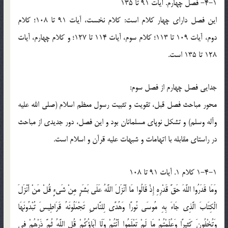
4-1- فصل چهارم. آيات 91 تا 135
اين فصل داراي چهار کلام است: کلام نخست، آيات 91 تا 108؛ کلام
دوم، آيات 109 تا 113؛ کلام سوم، آيات 114 تا 127؛ و کلام چهارم، آيات
128 تا 135 است.
جدايي فصل چهارم از فصل سوم:
محور مباحث فصل قبل، تقويت و تثبيت رسول معظم اسلام (صلي الله عليه
وآله وسلم) و تشکل نوپاي مسلمانان بود و اين فصل، دور جديدي از مباحث
در راستاي مقابله با اتهامات و شبهات عليه قرآن و اسلام است.
1-4-1 کلام 1. آيات 91 تا 108
وَمَا قَدَرُوا اللَّهَ حَقَّ قَدْرِهِ إِذْ قَالُوا مَا أَنْزَلَ اللَّهُ عَلَى بَشَرٍ مِنْ شَيءٍ قُلْ مَنْ أَنْزَلَ
الْكِتَابَ الَّذِي جَاءَ بِهِ مُوسَى نُورًا وَهُدًى لِلنَّاسِ تَجْعَلُونَهُ قَرَاطِيسَ تُبْدُونَهَا
وَتُخْفُونَ كَثِيرًا وَعُلِّمْتُمْ مَا لَمْ تَعْلَمُوا أَنْتُمْ وَلَا آبَاؤُكُمْ قُلِ اللَّهُ ثُمَّ ذَرْهُمْ فِي