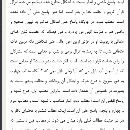
اينجا پاسخ نقضي و انذار نسبت به اشکال مطرح شده درخصوص عدم انزال
قرآن کريم از جانب خدا بر بشر است، اما هنوز پاسخ حلي آن داده نشده
است. مطلب سوم، در جايگاه پاسخ حلي اشکال مذکور به تبيين صحيح و
واقعي قدر و منزلت الهي مي پردازد و مي فهماند که عظمت شأن خداي
متعالي با ربوبيت او در جزئي ترين امور عالم، حتي شکافتن دانه درون خاک
منافاتي ندارد، تا چه رسد به انزال وحي بر بشر. او خدايي است که ستارگان
را براي هدايت قرار داده است، آيا به فکر هدايت بشر نيست؟ او خدايي است
که از آسمان آب نازل مي کند آيا وحي نازل نمي کند؟ آنگاه مطلب چهارم،
به طور صريح به طرح شرک و ابتذال آن پرداخته و مطلب پنجم نسبت به
بصيرت در خصوص آن هشدار داده است. بنابراين مطلب اول، طرح شبهه و
پاسخ نقضي آن است؛ مطلب دوم، انذار متناسب با شبهه است و مطالب سوم
و چهارم و پنجم، پاسخ حلي آن است. اينک مطلب ششم با محتواي ناظر به
هر دو حيثيت مطالب قبلي وارد ميدان مي شود. در مطالب قبل دانستيم که