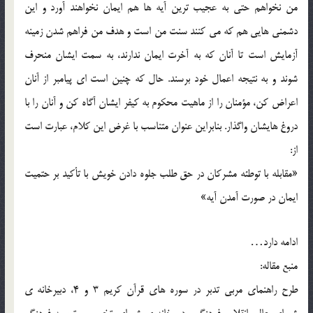
من نخواهم حتي به عجيب ترين آيه ها هم ايمان نخواهند آورد و اين
دشمني هايي هم که مي کنند سنت من است و هدف من فراهم شدن زمينه
آزمايش است تا آنان که به آخرت ايمان ندارند، به سمت ايشان منحرف
شوند و به نتيجه اعمال خود برسند. حال که چنين است اي پيامبر از آنان
اعراض کن، مؤمنان را از ماهيت محکوم به کيفر ايشان آگاه کن و آنان را با
دروغ هايشان واگذار. بنابراين عنوان متناسب با غرض اين کلام، عبارت است
از:
«مقابله با توطئه مشرکان در حق طلب جلوه دادن خويش با تأکيد بر حتميت
ايمان در صورت آمدن آيه»
ادامه دارد…
منبع مقاله:
طرح راهنماي مربي تدبر در سوره هاي قرآن کريم 3 و 4، دبيرخانه ي