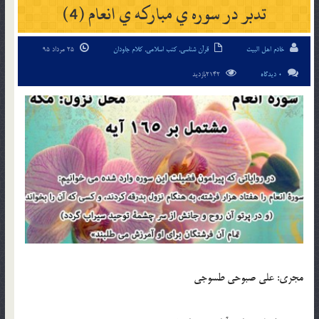
تدبر در سوره ي مبارکه ي انعام (4)
خادم اهل البیت
قرآن شناسی
,
کتب اسلامی
,
کلام جاودان
25 مرداد 95
0 دیدگاه
2142بازدید
مجري: علي صبوحي طسوجي