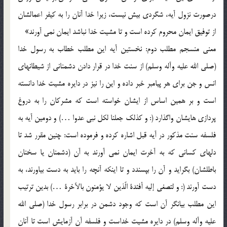
درصورت نزول آيه، شگردي بيش نيست، زيرا خدا آنان را به کيفر اعمالشان
از توفيق ايمان محروم کرده است و تا مشيت خدا نباشد ايمان نمي آورند»
معني منسجم مطلب دوم: نخستين آيه اين مطلب خطاب به رسول خدا
(صلي الله عليه وآله وسلم) از سنت خدا در قرار دادن دشمناني از شيطانهاي
انس و جن براي هر پيامبر خبر داده و اين را نيز در دايره مشيت خدا دانسته
است و بر همين اساس از ايشان خواسته است که مشرکان را به دروغ
پردازي هايشان واگذارد (: و کذلک جعلنا لکل نبي عدوا …) و دومين آيه به
فلسفه سنت مذکور در آيه قبل اشاره کرده و فرموده است: چنين مقرر شد تا
دلهاي کساني که به آخرت ايمان نمي آورند به آن (دشمنان يا سخنان
باطلشان) بگرايد و آن را بپسندد و تا اينکه آنچه را بايد به دست بياورند، به
دست آورند (: و لتصغي إليه أفئدة الّذين لا يؤمنون بالآخرة …) بدين ترتيب
اين مطلب بيانگر آن است که وجود دشمن در برابر رسول خدا (صلي الله
عليه وآله وسلم) در دايره مشيت خداست و فلسفه آن آزمايش است تا آنان