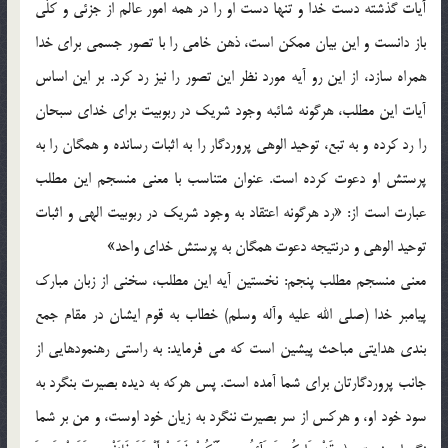
آيات گذشته دست خدا و تنها دست او را در همه امور عالم از جزئي و کلّي
باز دانست و اين بيان ممکن است، ذهن خامي را با تصور جسمي براي خدا
همراه سازد، از اين رو آيه مورد نظر اين تصور را نيز رد کرد. بر اين اساس
آيات اين مطلب، هرگونه شائبه وجود شريک در ربوبيت براي خداي سبحان
را رد کرده و به تبع، توحيد الوهي پروردگار را به اثبات رسانده و همگان را به
پرستش او دعوت کرده است. عنوان متناسب با معني منسجم اين مطلب
عبارت است از: «رد هرگونه اعتقاد به وجود شريک در ربوبيت الهي و اثبات
توحيد الوهي و درنتيجه دعوت همگان به پرستش خداي واحد»
معني منسجم مطلب پنجم: نخستين آيه اين مطلب، سخني از زبان مبارک
پيامبر خدا (صلي الله عليه وآله وسلم) خطاب به قوم ايشان در مقام جمع
بندي هدايتي مباحث پيشين است که مي فرمايد: به راستي رهنمودهايي از
جانب پروردگارتان براي شما آمده است. پس هرکه به ديده بصيرت بنگرد به
سود خود او، و هرکس از سر بصيرت ننگرد به زيان خود اوست، و من بر شما