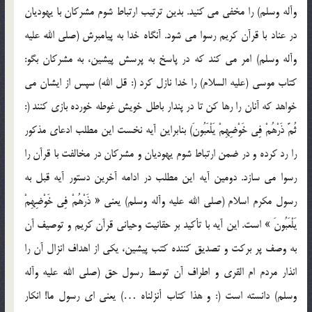
وآله وسلم) را مخفي مي کنيد. بدين ترتيب ارتباط شوم مشرکان با يهوديان
در عناد با قرآن کريم رسوا مي شود. آنگاه خدا به پيامبرش (صلي الله عليه
وآله وسلم) امر مي کند که در پاسخ به پرسش پيشين، به مشرکان بگو:
کتاب موسي (عليه السلام) را خدا نازل کرد (: قل الله) سپس از ايشان مي
خواهد که آنان را رها کن تا در پندار باطل خويش غوطه خورده بازي کنند (:
ثُمَّ ذَرْهُمْ فِي خَوْضِهِمْ يَلْعَبُونَ) بنابراين آيه نخست اين مطلب ادعاي مذکور
را رد کرده و در ضمن ارتباط شوم يهوديان و مشرکان در مخالفت با قرآن را
رسوا مي سازد. دومين آيه اين مطلب در ادامه آخرين دستور آيه قبل به
رسول مکرم اسلام (صلي الله عليه وآله وسلم) يعني « ذَرْهُمْ فِي خَوْضِهِمْ
يَلْعَبُونَ » است. اين آيه با تأکيد بر حقانيت وحياني قرآن کريم و توصيف آن
به وصف پر برکت و تصديق کننده کتب پيشين، يکي از اهداف انزال آن را
انذار مردم ام القري و اطراف آن توسط رسول حق (صلي الله عليه وآله
وسلم) دانسته است (: و هذا کتاب أنزلناه …) يعني اي رسول ما! انکار