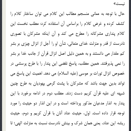
نيست»
حال با توجه به معاني منسجم مطالب اين کلام مي توان ساختار کلام را
کشف کرده و غرض کلام را براساس آن استفاده کرد: مطلب نخست اين
کلام پنداري مشرکانه را مطرح مي کند و آن اينکه مشرکان با تصوري
نادرست از قدر و منزلت خداي متعالي، شأن او را أجل از انزال چيزي بر بشر
کم مقدار مي دانستند و به همين دليل اصل انزال قرآن از جانب خدا بر بشر
را نمي پذيرفتند. همين مطلب، پاسخ نقضي اين پندار را با طرح پرسشي در
خصوص انزال تورات بر موسي (عليه السلام) مي دهد. اهميت اين پاسخ مي
تواند بدين جهت باشد که مشرکان با پشت گرمي يهوديان به طرح چنين
شبهه اي عليه قرآن کريم دست زدند. مطلب دوم در ادامه برخورد با اين
پندار به انذار مدعيان مذکور پرداخته است و در اين انذار دو حيثيت را مورد
توجه قرار داده است. اول، حيثيت عناد آنان با قرآن کريم و دوم، حيثيت
ريشه اين عناد، يعني همان شرک و بينش نادرست نسبت به منزلت الهي؛ تا