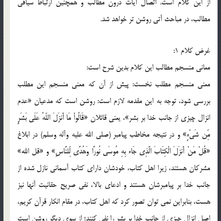
از اين کلام است. اتصال آيات درون مطالب و همچنين ارتباط سياقي
مطالب، در مباحث آتي روشن تر خواهد شد.
غرض کلام 1:
معاني منسجم مطالب اين کلام بدين شرح است:
معني منسجم مطلب نخست: پيش از آن که معني منسجم اين مطلب
بررسي شود، توجه به اين مقدمه لازم است: روشن است که مدعيان «عدم
انزال چيزي از جانب خدا بر بشر»، يعني قائلان «قَالُواْ مَا أَنزَلَ اللّهُ عَلَى بَشَرٍ
مِّن شَيْءٍ» و در نتيجه مخاطب پيامبر (صلي الله عليه وآله وسلم) در ابلاغ
«قُلْ مَنْ أَنزَلَ الْكِتَابَ الَّذِي جَاء بِهِ مُوسَى نُورًا وَهُدًى لِّلنَّاسِ» و «قل الله»
مشرکان هستند، زيرا اهل کتاب، خودشان داراي کتاب آسماني نازل شده از
جانب خدا بر پيامبرشان هستند و ادعاي بالا، نفي صريح حقانيت آنها نيز
هست، بنابراين نمي توان تصور کرد که اهل کتاب، در مقام انکار قرآن کريم،
اصل انزال چيزي از جانب خدا بر بشر را نفي کنند؛ از سوي ديگر روشن است