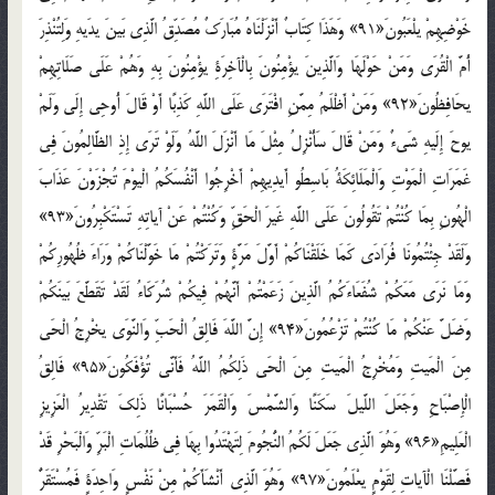
خَوْضِهِمْ يلْعَبُونَ«91» وَهَذَا كِتَابٌ أَنْزَلْنَاهُ مُبَارَكٌ مُصَدِّقُ الَّذِي بَينَ يدَيهِ وَلِتُنْذِرَ
أُمَّ الْقُرَى وَمَنْ حَوْلَهَا وَالَّذِينَ يؤْمِنُونَ بِالْآخِرَةِ يؤْمِنُونَ بِهِ وَهُمْ عَلَى صَلَاتِهِمْ
يحَافِظُونَ«92» وَمَنْ أَظْلَمُ مِمَّنِ افْتَرَى عَلَى اللَّهِ كَذِبًا أَوْ قَالَ أُوحِي إِلَي وَلَمْ
يوحَ إِلَيهِ شَيءٌ وَمَنْ قَالَ سَأُنْزِلُ مِثْلَ مَا أَنْزَلَ اللَّهُ وَلَوْ تَرَى إِذِ الظَّالِمُونَ فِي
غَمَرَاتِ الْمَوْتِ وَالْمَلَائِكَةُ بَاسِطُو أَيدِيهِمْ أَخْرِجُوا أَنْفُسَكُمُ الْيوْمَ تُجْزَوْنَ عَذَابَ
الْهُونِ بِمَا كُنْتُمْ تَقُولُونَ عَلَى اللَّهِ غَيرَ الْحَقِّ وَكُنْتُمْ عَنْ آياتِهِ تَسْتَكْبِرُونَ«93»
وَلَقَدْ جِئْتُمُونَا فُرَادَى كَمَا خَلَقْنَاكُمْ أَوَّلَ مَرَّةٍ وَتَرَكْتُمْ مَا خَوَّلْنَاكُمْ وَرَاءَ ظُهُورِكُمْ
وَمَا نَرَى مَعَكُمْ شُفَعَاءَكُمُ الَّذِينَ زَعَمْتُمْ أَنَّهُمْ فِيكُمْ شُرَكَاءُ لَقَدْ تَقَطَّعَ بَينَكُمْ
وَضَلَّ عَنْكُمْ مَا كُنْتُمْ تَزْعُمُونَ«94» إِنَّ اللَّهَ فَالِقُ الْحَبِّ وَالنَّوَى يخْرِجُ الْحَي
مِنَ الْمَيتِ وَمُخْرِجُ الْمَيتِ مِنَ الْحَي ذَلِكُمُ اللَّهُ فَأَنَّى تُؤْفَكُونَ«95» فَالِقُ
الْإِصْبَاحِ وَجَعَلَ اللَّيلَ سَكَنًا وَالشَّمْسَ وَالْقَمَرَ حُسْبَانًا ذَلِكَ تَقْدِيرُ الْعَزِيزِ
الْعَلِيمِ«96» وَهُوَ الَّذِي جَعَلَ لَكُمُ النُّجُومَ لِتَهْتَدُوا بِهَا فِي ظُلُمَاتِ الْبَرِّ وَالْبَحْرِ قَدْ
فَصَّلْنَا الْآياتِ لِقَوْمٍ يعْلَمُونَ«97» وَهُوَ الَّذِي أَنْشَأَكُمْ مِنْ نَفْسٍ وَاحِدَةٍ فَمُسْتَقَرٌّ