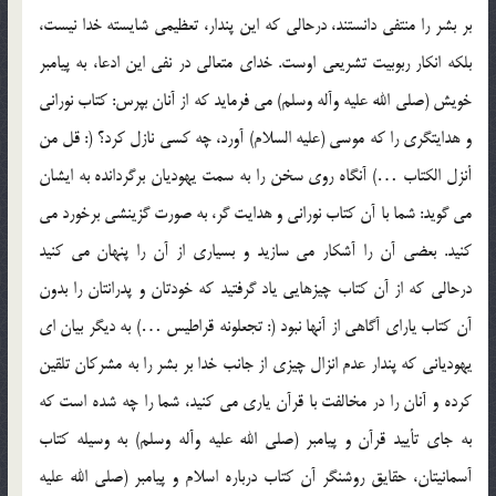
بر بشر را منتفي دانستند، درحالي که اين پندار، تعظيمي شايسته خدا نيست،
بلکه انکار ربوبيت تشريعي اوست. خداي متعالي در نفي اين ادعا، به پيامبر
خويش (صلي الله عليه وآله وسلم) مي فرمايد که از آنان بپرس: کتاب نوراني
و هدايتگري را که موسي (عليه السلام) آورد، چه کسي نازل کرد؟ (: قل من
أنزل الکتاب …) آنگاه روي سخن را به سمت يهوديان برگردانده به ايشان
مي گويد: شما با آن کتاب نوراني و هدايت گر، به صورت گزينشي برخورد مي
کنيد. بعضي آن را آشکار مي سازيد و بسياري از آن را پنهان مي کنيد
درحالي که از آن کتاب چيزهايي ياد گرفتيد که خودتان و پدرانتان را بدون
آن کتاب ياراي آگاهي از آنها نبود (: تجعلونه قراطيس …) به ديگر بيان اي
يهودياني که پندار عدم انزال چيزي از جانب خدا بر بشر را به مشرکان تلقين
کرده و آنان را در مخالفت با قرآن ياري مي کنيد، شما را چه شده است که
به جاي تأييد قرآن و پيامبر (صلي الله عليه وآله وسلم) به وسيله کتاب
آسمانيتان، حقايق روشنگر آن کتاب درباره اسلام و پيامبر (صلي الله عليه