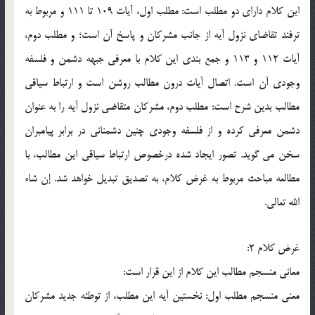
اين کلام داراي دو مطلب است: مطلب اول، آيات 109 تا 111 و مربوط به
ترفند تقاضاي نزول آيه از جانب مشرکان و پاسخ آن است؛ و مطلب دوم،
آيات 112 و 113 و جمع بندي اين کلام با معرفي جبهه دشمن و فلسفه
وجودي آن است. اتصال آيات درون مطالب روشن است و ارتباط سياقي
مطالب بدين شرح است: مطلب دوم، مشرکان متقاضي نزول آيه را به عنوان
دشمن معرفي کرده و از فلسفه وجودي چنين دشمناني در برابر پيامبران
سخن مي گويد. تصور ايجاد شده درخصوص ارتباط سياقي اين مطالب، با
مطالعه مباحث مربوط به غرض کلام، به تصديق تبديل خواهد شد. إن شاء
الله تعالي.
غرض کلام 2:
معاني منسجم مطالب اين کلام از اين قرار است:
معني منسجم مطلب اول: نخستين آيه اين مطلب، از توطئه جديد مشرکان