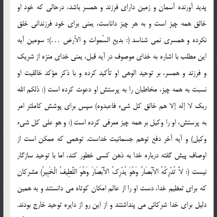
پديد آورنده آسمان و زمين داراي فرزند و همسر باشد، درحالي که خود او
خالق همه چيز است و به هر چيز داناست، يعني براي خود فرزنداني خلق
نکرده و همسري نمي شناسد (: بديع السّموات و الأرض …)؛ سومين آيه
اين مطلب با اشاره به خداي موصوف در آيه قبل، يعني خداي منزه از شريک
و فرزند و همسر، بر توحيد الوهي او تأکيد کرده و با ذکر مؤکد خالقيت او
نسبت به همه چيز، مخاطبان را به پرستش او دعوت کرده است (: ذلکم الله
ربک لا إله إلا هم خالق کل شيء فاعبدوه) سپس براي پوشش کاملتر امر
به پرستش، او را وکيل بر همه چيز معرفي کرده است (: و هو علي کل شيء
وکيل) و آيه آخر دفع توهم جسمانيت خداست. توهمي که ممکن است از
اوصاف پيش گفته درباره خدا به ذهن کسي خطور کند، اما با توحيد سازگار
نيست (: لاَّ تُدْرِكُهُ الأَبْصَارُ وَهُوَ يُدْرِكُ الأَبْصَارَ وَهُوَ اللَّطِيفُ الْخَبِيرُ) مشرکان
که براي تعظيم خدا، دست او را از عالم امکان کوتاه مي دانستند و به همين
دليل براي خدا شرکائي مي پنداشتند و از اين رو از دايره توحيد خارج بودند.