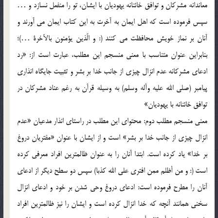
معاندانه مشرکان و توافق خائنانه يهوديان با ايشان، تو را منفعل نسازد و …
سپس فرموده است که اهل ايمان به آخرت به اين کتاب ايمان مي آورند و
آنان بر نماز خويش محافظت مي کنند (: و الّذين يؤمنون بالآخرة …)؛
بنابراين عنوان متناسب با معني منسجم اين مطلب، عبارت است از: «رد
ادعاي مشرکانه عدم انزال چيزي از جانب خدا بر بشر و تثبيت جايگاه انذاري
پيامبر (صلي الله عليه وآله وسلم) به وسيله قرآن به رغم عناد مشرکان در
توافق خائنانه با يهوديان»
معني منسجم مطلب دوم: محتواي اين مطلب در راستاي انذار مدعيان «عدم
انزال چيزي از جانب خدا بر بشر» است و از ايشان با عنوان «مفتريان دروغ
بر خدا» ياد کرده است. ابتدا آنان را به عنوان ظالمترين افراد معرفي کرده
است (: و من أظلم ممن افتري علي الله کذبا) سپس دو سطح ديگر از ادعاي
آنان را مطرح فرموده است: ادعاي دروغ وحي شدن بر خود و ادعاي انزال
سخني همانند آنچه که خدا انزال کرده است و ايشان را نيز ظالمترين افراد