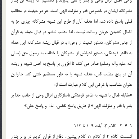
برخي اصل انزال وحي بر بشر را نمي پذيرند و دانستيم که ريشه آن پندار
مشرکانه ايشان در خصوص قدر و منزلت الهي است. هر دو حيثيت در مطالب
قبلي پاسخ داده شد، اما هدف آنان از طرح اين شبهه مشرکانه چيزي جز به
انفعال کشيدن جريان رسالت نيست، لذا مطلب ششم در قبال حمله به قرآن
از جاني مشرکان، دستور تبعيت از وحي؛ و در قبال ريشه مشرکانه اين حمله
به ظاهر فرهنگي، دستور اعراض از مشرکان را خطاب به رسول حق (صلي
الله عليه وآله وسلم) صادر مي کند، تا افزون بر پاسخ به اصل شبهه و ريشه
آن در پنج مطلب قبل، هدف شبهه را به طور مستقيم خنثي کند. بنابراين
عنوان متناسب با غرض اين کلام عبارت است از:
«مقابله فعال با شبهه به ظاهر فرهنگي ناسازگاري انزال وحي از جانب خدا بر
بشر با قدر و منزلت الهي» از طريق پاسخ نقضي، انذار و پاسخ حلي»
2-4-1- کلام 2. آيات 109 تا 113
گسست کلام 2 از کلام 1: کلام پيشين، دفاع از قرآن کريم در برابر پندار