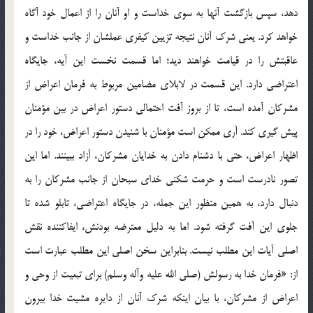
دهد، سپس بازگشت آنها به سوي خداست و او آنان را از اعمال خود آگاه
خواهد کرد. يعني شرک آنان نتيجه تزيين کيفري عملشان از جانب خداست و
عاقبتش را در قيامت خواهند ديد؛ اما قسمت نخست اين آيه، جايگاه
اعتراضي دارد. اين قسمت در لابلاي مضامين مربوط به فرمان اعراض از
مشرکان آمده است، تا از بروز آفت احتمالي دستور اعراض در بين مؤمنان
پيش گيري کند. آري ممکن است مؤمنان با شنيدن دستور اعراض، خود را در
اظهار اعراض، حتي با دشنام دادن به خدايان مشرکان، آزاد ببينند. اما اين
تصور نادرست است و حرمت شکني خداي سبحان از جانب مشرکان را به
دنبال دارد، به همين منظور اين جمله، در جايگاه اعتراضي، تابلو شده تا
جلوي اين آفت گرفته شود. اما به دليل معترضه بودنش، ايفاکننده نقش
اصلي آيات اين مطلب نيست. بنابراين سخن اصلي اين مطلب عبارت است
از: «فرمان خدا به رسولش (صلي الله عليه وآله وسلم) براي تبعيت از وحي و
اعراض از مشرکان، با بيان اينکه شرک آنان از دايره مشيت خدا بيرون