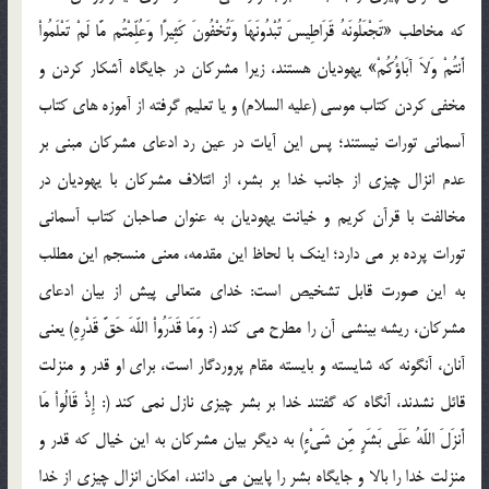
که مخاطب «تَجْعَلُونَهُ قَرَاطِيسَ تُبْدُونَهَا وَتُخْفُونَ كَثِيرًا وَعُلِّمْتُم مَّا لَمْ تَعْلَمُواْ
أَنتُمْ وَلاَ آبَاؤُكُمْ» يهوديان هستند، زيرا مشرکان در جايگاه آشکار کردن و
مخفي کردن کتاب موسي (عليه السلام) و يا تعليم گرفته از آموزه هاي کتاب
آسماني تورات نيستند؛ پس اين آيات در عين رد ادعاي مشرکان مبني بر
عدم انزال چيزي از جانب خدا بر بشر، از ائتلاف مشرکان با يهوديان در
مخالفت با قرآن کريم و خيانت يهوديان به عنوان صاحبان کتاب آسماني
تورات پرده بر مي دارد؛ اينک با لحاظ اين مقدمه، معني منسجم اين مطلب
به اين صورت قابل تشخيص است: خداي متعالي پيش از بيان ادعاي
مشرکان، ريشه بينشي آن را مطرح مي کند (: وَمَا قَدَرُواْ اللّهَ حَقَّ قَدْرِهِ) يعني
آنان، آنگونه که شايسته و بايسته مقام پروردگار است، براي او قدر و منزلت
قائل نشدند، آنگاه که گفتند خدا بر بشر چيزي نازل نمي کند (: إِذْ قَالُواْ مَا
أَنزَلَ اللّهُ عَلَى بَشَرٍ مِّن شَيْءٍ) به ديگر بيان مشرکان به اين خيال که قدر و
منزلت خدا را بالا و جايگاه بشر را پايين مي دانند، امکان انزال چيزي از خدا