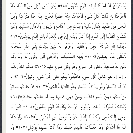
وَمُسْتَوْدَعٌ قَدْ فَصَّلْنَا الْآياتِ لِقَوْمٍ يفْقَهُونَ«98» وَهُوَ الَّذِي أَنْزَلَ مِنَ السَّمَاءِ مَاءً
فَأَخْرَجْنَا بِهِ نَبَاتَ كُلِّ شَيءٍ فَأَخْرَجْنَا مِنْهُ خَضِرًا نُخْرِجُ مِنْهُ حَبًّا مُتَرَاكِبًا وَمِنَ
النَّخْلِ مِنْ طَلْعِهَا قِنْوَانٌ دَانِيةٌ وَجَنَّاتٍ مِنْ أَعْنَابٍ وَالزَّيتُونَ وَالرُّمَّانَ مُشْتَبِهًا وَغَيرَ
مُتَشَابِهٍ انْظُرُوا إِلَى ثَمَرِهِ إِذَا أَثْمَرَ وَينْعِهِ إِنَّ فِي ذَلِكُمْ لَآياتٍ لِقَوْمٍ يؤْمِنُونَ«99»
وَجَعَلُوا لِلَّهِ شُرَكَاءَ الْجِنَّ وَخَلَقَهُمْ وَخَرَقُوا لَهُ بَنِينَ وَبَنَاتٍ بِغَيرِ عِلْمٍ سُبْحَانَهُ
وَتَعَالَى عَمَّا يصِفُونَ«100» بَدِيعُ السَّمَاوَاتِ وَالْأَرْضِ أَنَّى يكُونُ لَهُ وَلَدٌ وَلَمْ
تَكُنْ لَهُ صَاحِبَةٌ وَخَلَقَ كُلَّ شَيءٍ وَهُوَ بِكُلِّ شَيءٍ عَلِيمٌ«101» ذَلِكُمُ اللَّهُ رَبُّكُمْ
لَا إِلَهَ إِلَّا هُوَ خَالِقُ كُلِّ شَيءٍ فَاعْبُدُوهُ وَهُوَ عَلَى كُلِّ شَيءٍ وَكِيلٌ«102» لَا
تُدْرِكُهُ الْأَبْصَارُ وَهُوَ يدْرِكُ الْأَبْصَارَ وَهُوَ اللَّطِيفُ الْخَبِيرُ«103» قَدْ جَاءَكُمْ بَصَائِرُ
مِنْ رَبِّكُمْ فَمَنْ أَبْصَرَ فَلِنَفْسِهِ وَمَنْ عَمِي فَعَلَيهَا وَمَا أَنَا عَلَيكُمْ بِحَفِيظٍ«104»
وَكَذَلِكَ نُصَرِّفُ الْآياتِ وَلِيقُولُوا دَرَسْتَ وَلِنُبَينَهُ لِقَوْمٍ يعْلَمُونَ«105» اتَّبِعْ مَا
أُوحِي إِلَيكَ مِنْ رَبِّكَ لَا إِلَهَ إِلَّا هُوَ وَأَعْرِضْ عَنِ الْمُشْرِكِينَ«106» وَلَوْ شَاءَ
اللَّهُ مَا أَشْرَكُوا وَمَا جَعَلْنَاكَ عَلَيهِمْ حَفِيظًا وَمَا أَنْتَ عَلَيهِمْ بِوَكِيلٍ«107» وَلَا