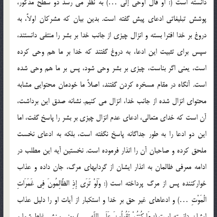
دانسته است (: أو قال أوحي إلي …) به نظر مي رسد دو سطح مذکور،
پوشش تبليغاتي ادعاي پيش گفته است. بدين بيان که مشرکان اولاً، به
دروغ بر خدا افترا بسته و انزال چيزي از جانب خدا بر بشر را منتفي دانستند،
سپس براي تثبيت اين ادعا، به دروغ گفتند که خدا بر ما هم وحي کرده
است، يعني اگر بناست، چيزي بر بشر وحي شود، پس بر ما هم وحي شده
است. آنگاه در مقام مسخره کردن گفتند، اصلاً ما خودمان محتوايي مشابه
محتواي انزال شده از جانب خدا، انزال مي کنيم. نشانه صدق اين برداشت،
آن است که خداي متعالي، ادعاي عدم انزال چيزي بر بشر را پاسخ گفت، اما
اين دو ادعا را به طور جداگانه پاسخ نگفته است، بلکه به ادعاي نخست
ملحق کرده و صاحبان آن را انذار فرموده است. نخستين آيه اين مطلب در
ادامه معرفي ظالمان به انذار ايشان از گردابهاي مرگ، جان داده و عذاب
خوارکننده پس از مرگ پرداخته است (: وَلَوْ تَرَى إِذِ الظَّالِمُونَ فِي غَمَرَاتِ
الْمَوْتِ …) و ادعاهاي غير حق بر خدا و استکبار از آيات او را دليل عذاب
ايشان دانسته است (: ِمَا كُنتُمْ تَقُولُونَ عَلَى اللّهِ …) يعني بينش غلط شما و