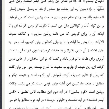
نگهبان نيستم (: قَدْ جَاءكُم بَصَآئِرُ مِن رَّبِّكُمْ فَمَنْ أَبْصَرَ فَلِنَفْسِهِ وَمَنْ عَمِيَ
فَعَلَيْهَا …)؛ دومين آيه اين مطلب نيز سخني از خدا به رسول خويش (صلي
الله عليه وآله وسلم) در مقام جمع بندي مباحث پيشين است که مي فرمايد:
و اين گونه آيات را گوناگون بيان مي کنيم، تا بگويند تو درس خوانده اي و تا
اينکه آن را براي گروهي که مي دانند روشن سازيم (: و کذلک نصرف
الآيات …) يعني ما آيات را با بيانهاي گوناگون بيان کرديم، اما برخي به
جاي اينکه از آن درس بگيرند و به حقيقت توحيد رهنمون شوند، آن را دست
آويزي براي مقابله با تو قرار دادند و گفتند که تو اين سخنان را از جايي درس
گرفته اي. اين نتيجه از چارچوب مشيت ما خارج نيست، پس مي توان گفت
که يکي از نتايج تصريف آيات، گمراهي اين گروه است و نتيجه ديگر و
مطابق با هدف ما، تبيين اين آيات براي قومي است که مي دانند. چنانکه
روشن است «قوم يعلمون» در آيه دوم اين مطلب، قابل تطبيق با «فمن
أبصر فلنفسه» در آيه نخست و «ليقولوا درست» در آيه دوم، مطابق با «و من
عمي فعليها» در آيه اول است، بنابراين آيات اين مطلب، با دو خطاب در