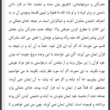
مشرکان و دروغهايشان، ازطريق بيان سنت و مشيت خدا در قرار دادن
دشمن در برابر انبياء (: و لو شاء الله ما فعلوا) و تبيين فلسفه وجودي آن در به
انحراف کشيدن منکران آخرت و دنياگرايان است. در نتيجه خداي متعالي در
اين کلام، با مطرح کردن معرفتي والا، توطئه جديد مشرکان براي منفعل
کردن پيامبر (صلي الله عليه وآله وسلم) و مؤمنان را خنثي مي کند. مشرکان
قسم مي خوردند که اگر آيه اي نازل شود، حتماً به آن آيه و در نتيجه به
قرآن ايمان مي آورند. آنان مي خواستند با اين وعده دروغ، هويت آيه بودن
خود قرآن را زير سؤال برده و از نيامدن آيه درخواستي به نفع مرام خويش
بهره بگيرند. به اين صورت اگر آيه مورد نظر نيايد، بگويند ما مي خواستيم
ايمان بياوريم، اما آيه نيامد و اگر هم آيه بيايد، به آن ايمان نمي آورند،
همانطور که قبلاً هم از ايمان به آيه فرار کرده بودند. خداي متعالي وارد
صحنه شده از مشيت خود ايمان نياوردن به آيات و دشمني کردن آنان پرده
برداشته و فرموده است: ايشان ايمان نمي آورند، چون من نمي خواهم و تا