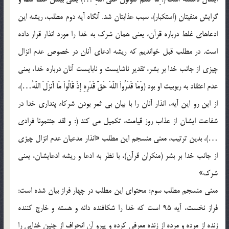
گرايش منفيتان (استکبار)، سبب عذابتان شد. آنگاه آيه دوم مطلب، ريشه اين
ادعاهاي غلط درباره قرآن، يعني همان شرک به خدا را مورد انذار قرار داده
است. در مطلب قبل خوانديم که ريشه ادعاي آنان در خصوص عدم انزال
چيزي از جانب خدا بر بشر، تقدير ناشايست و نابايست آنان درباره خدا، يعني
عدم اعتقاد به ربوبيت او بود (وَمَا قَدَرُواْ اللّهَ حَقَّ قَدْرِهِ إِذْ قَالُواْ مَا أَنزَلَ اللّهُ…)،
از اين رو اين آيه، انذار آنان را با بيان بي ثمر بودن شرکاء پنداري خدا در
شفاعت ايشان از عذاب روز قيامت، تکميل مي کند (: و لقد جئتمونا فرادي
…)، بدين ترتيب، معني منسجم اين مطلب «انذار مدعيان عدم انزال چيزي
از جانب خدا بر بشر (منکران قرآن)، با نظر به ادعا و ريشه ادعايشان، يعني
شرک»
معني منسجم مطلب سوم: محتواي اين مطلب در چهار فراز بيان شده است:
فراز نخست، آيه 95 است که خدا را شکافنده دانه و هسته و خارج کننده
زنده از مرده و مرده از زنده معرفي کرده و پيرو آن انحراف از چنين خدايي را