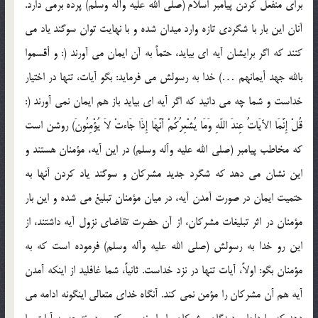
براي منفعل کردن پيامبر اسلام (صلي الله عليه وآله وسلم) پرده برمي دارد.
آنان اين بار با شگردي تازه وارد ميدان شده و با نهايت توان سوگند ياد مي
کنند که اگر برايشان آيه اي بيايد، حتماً به آن ايمان مي آورند (: و أقسموا
بالله جهد أيمانهم …) خدا به رسولش مي فرمايد: بگو آيات، تنها در اختيار
خداست و شما چه مي دانيد که اگر آيه اي بيايد باز هم ايمان نمي آورند (:
قُلْ إِنَّمَا الآيَاتُ عِندَ اللّهِ وَمَا يُشْعِرُكُمْ أَنَّهَا إِذَا جَاءتْ لاَ يُؤْمِنُونَ) روشن است
که مخاطب پيامبر (صلي الله عليه وآله وسلم) در اين آيه، مؤمنان هستند و
اين نشان مي دهد که شگرد جديد مشرکان و سوگند ياد کردن آنها به
حتميت ايمان در صورت آمدن آيه، در ميان مؤمنان تبليغ مي شده و اين بار
مؤمنان در اثر تبليغات مشرکان، از آن حضرت تقاضاي نزول آيه داشتند، از
اين رو خدا به رسولش (صلي الله عليه وآله وسلم) فرموده است که به
مؤمنان بگو: اولاً، آيات تنها در نزد خداست. ثانياً، شما غافليد از اينکه آمدن
آيه هم آن مشرکان را مؤمن نمي کند. آنگاه خداي متعالي اينگونه ادامه مي