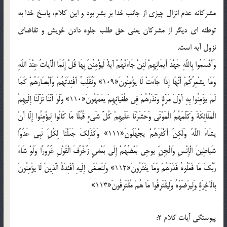
مشرکانه عدم انزال چيزي از جانب خدا بر بشر بود و اين کلام، پاسخ خدا به
توطئه اي ديگر از مشرکان يعني حق طلب جلوه دادن خويش و تقاضاي
نزول آيه است.
وَأَقْسَمُوا بِاللَّهِ جَهْدَ أَيمَانِهِمْ لَئِنْ جَاءَتْهُمْ آيةٌ لَيؤْمِنُنَّ بِهَا قُلْ إِنَّمَا الْآياتُ عِنْدَ اللَّهِ
وَمَا يشْعِرُكُمْ أَنَّهَا إِذَا جَاءَتْ لَا يؤْمِنُونَ«109» وَنُقَلِّبُ أَفْئِدَتَهُمْ وَأَبْصَارَهُمْ كَمَا
لَمْ يؤْمِنُوا بِهِ أَوَّلَ مَرَّةٍ وَنَذَرُهُمْ فِي طُغْيانِهِمْ يعْمَهُونَ«110» وَلَوْ أَنَّنَا نَزَّلْنَا إِلَيهِمُ
الْمَلَائِكَةَ وَكَلَّمَهُمُ الْمَوْتَى وَحَشَرْنَا عَلَيهِمْ كُلَّ شَيءٍ قُبُلًا مَا كَانُوا لِيؤْمِنُوا إِلَّا أَنْ
يشَاءَ اللَّهُ وَلَكِنَّ أَكْثَرَهُمْ يجْهَلُونَ«111» وَكَذَلِكَ جَعَلْنَا لِكُلِّ نَبِي عَدُوًّا
شَياطِينَ الْإِنْسِ وَالْجِنِّ يوحِي بَعْضُهُمْ إِلَى بَعْضٍ زُخْرُفَ الْقَوْلِ غُرُورًا وَلَوْ شَاءَ
رَبُّكَ مَا فَعَلُوهُ فَذَرْهُمْ وَمَا يفْتَرُونَ«112» وَلِتَصْغَى إِلَيهِ أَفْئِدَةُ الَّذِينَ لَا يؤْمِنُونَ
بِالْآخِرَةِ وَلِيرْضَوْهُ وَلِيقْتَرِفُوا مَا هُمْ مُقْتَرِفُونَ«113»
پيوستگي آيات کلام 2: