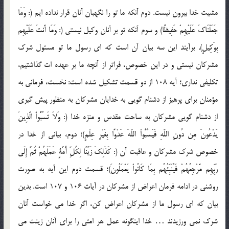
مشيت خدا بيرون نيست. دوم آنکه ما تو را نگهبان آنان قرار نداده ايم (: وَمَا
جَعَلْنَاكَ عَلَيْهِمْ حَفِيظًا) و سوم آنکه تو بر آنان وکيل نيستي (: وَمَا أَنتَ عَلَيْهِم
بِوَكِيلٍ). برآيند اين سه بيان آن است که اي رسول ما تو مسئول شرک
مشرکان نيستي و در اين خصوص، فراتر از آنچه ما بر عهده ات گذاشتيم،
تکليفي نداري؛ آيه 108 از دو قسمت تشکيل شده است: نخست، فرماني به
مؤمنان براي پرهيز از دشنام گويي به خدايان مشرکان به منظور پيش گيري
از دشنام گويي مشرکان به ساحت مقدس و منزه خدا (: وَلاَ تَسُبُّواْ الَّذِينَ
يَدْعُونَ مِن دُونِ اللّهِ فَيَسُبُّواْ اللّهَ عَدْوًا بِغَيْرِ عِلْمٍ)؛ دوم، بياني از خدا در
خصوص شرک مشرکان و عاقبت آن (: كَذَلِكَ زَيَّنَّا لِكُلِّ أُمَّةٍ عَمَلَهُمْ ثُمَّ إِلَى
رَبِّهِم مَّرْجِعُهُمْ فَيُنَبِّئُهُم بِمَا كَانُواْ يَعْمَلُونَ)؛ قسمت دوم اين آيه به صورت
روشني در ادامه فرمان اعراض از مشرکان در آيات 106 و 107 است. بدين
بيان که اي رسول ما از مشرکان اعراض کن، اگر خدا مي خواست آنان
شرک نمي ورزيدند … خدا اينگونه عمل هر امتي را براي آنان زينت مي