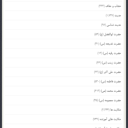
حجاب و عفاف
(333)
حدیث
(1,737)
حدیث شناسی
(97)
حضرت ابوالفضل (ع)
(54)
حضرت خدیجه (س)
(41)
حضرت رقیه (س)
(13)
حضرت زینب (س)
(66)
حضرت علی اکبر (ع)
(23)
حضرت فاطمه (س)
(530)
حضرت محمد (ص)
(613)
حضرت معصومه (س)
(45)
حکایت ها
(2,244)
حکایت های آموزنده
(749)