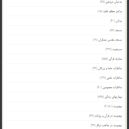
مدعیان دروغین
(25)
مراجع معظم تقلید
(15)
مردان
(40)
مسجد
(87)
مسجد مقدس جمکران
(19)
مسیحیت
(229)
معارف قرآنی
(855)
مناظرات علما و بزرگان
(79)
مناظرات علمی
(139)
مناظرات معصومین
(60)
مهارتهای زندگی
(845)
مهدویت
(2,150)
مهدویت در قرآن و روایات
(47)
مهدویت در مذاهب دیگر
(36)