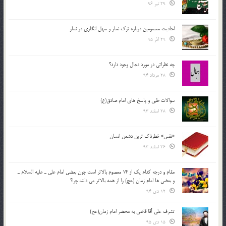
29 تیر 96
احادیث معصومین درباره ترک نماز و سهل انگاری در نماز
29 آذر 95
چه نظراتی در مورد دجال وجود دارد؟
28 مرداد 94
سوالات طبی و پاسخ های امام صادق(ع)
28 اسفند 93
«نفس» خطرناک ترین دشمن انسان
26 اسفند 93
مقام و درجه كدام يك از 14 معصوم بالاتر است چون بعضي امام علي ـ عليه السلام ـ
و بعضي ها امام زمان (عج) را از همه بالاتر مي دانند چرا؟
12 دی 94
تشرف علي آقا قاضي به محضر امام زمان(عج)
15 دی 95