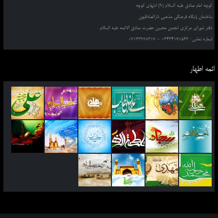
کوچه امام صادق علیه السلام (9) انتهای کوچه
ساختمان پایگاه فرهنگی مذهبی دارالصادقیون
دفتر شورای مرکزی انجمن محبین حضرت صادق الائمه علیه السلام
شماره تماس : 03434171563 – 09133928317
ائمه اطهار