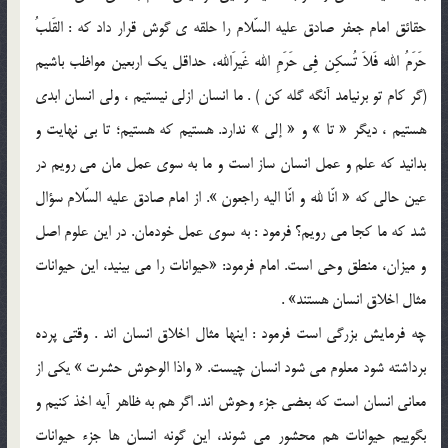
حقائق امام جعفر صادق عليه السّلام را حلقه ي گوش قرار داد که : القَلبُ
حَرَمُ الله فَلاَ تُسکِن فِي حَرَمِ الله غَيرَالله، حداقل يک اربعين مواظب باشيم
(گر کام تو برنيامد آنگه گله کن ) . ما انسان ازلي نيستيم ، ولي انسان ابدي
هستيم ، ديگر « تا » و « إلي » ندارد. هستيم که هستيم؛ تا بي نهايت و
بدانيد که علم و عمل انسان ساز است و ما به سوي عمل مان مي رويم در
عين حالي که « انّا لله و انّا اليه راجعون ». از امام صادق عليه السّلام سؤال
شد که ما کجا مي رويم؟ فرمود : به سوي عمل خودمان. در اين علوم اصل
و ميزان، منطق وحي است. امام فرمود: «حيوانات را مي بينيد، اين حيوانات
مثال اخلاق انسان هستند» .
چه فرمايش بزرگي است فرمود : اينها مثال اخلاق انسان اند . وقتي پرده
برداشته شود معلوم مي شود انسان چيست. « واذا الوحوش حشرت » يکي از
معاني انسان است که بعضي جزء وحوش اند. اگر هم به ظاهر آيه اخذ کنيم و
بگوييم حيوانات هم محشور مي شوند، اين گونه انسان ها جزء حيوانات