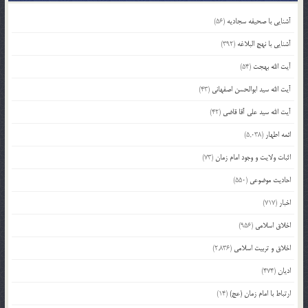
آشنایی با صحیفه سجادیه
(56)
آشنایی با نهج البلاغه
(392)
آیت الله بهجت
(54)
آیت الله سید ابوالحسن اصفهانی
(43)
آیت الله سید علی آقا قاضی
(42)
ائمه اطهار
(5,038)
اثبات ولایت و وجود امام زمان
(73)
احادیث موضوعی
(550)
اخبار
(717)
اخلاق اسلامی
(956)
اخلاق و تربیت اسلامی
(2,836)
ادیان
(474)
ارتباط با امام زمان (عج)
(14)