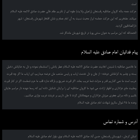
است.
حرکت همه ساله کاروان صادقیه رفسنجان (راهیان ولایت) جلوه ای از تکریم مقام عالی حضرت صادق الائمه علیه السلام
میباشد. مفتخریم که این حرکت حماسه ابراز محبت نسبت به آن امام همام و نشان افتخار شهرمان رفسنجان ؛ شهر
دارالصادقیون گردید.
الحمدالله که این مراسم به عنوان سنتی پویا در تاریخ شهرمان ماندگار شد.
پیام فدائیان امام صادق علیه السلام
ما خادمین صادقیه با شنیدن احادیث حضرت صادق الائمه علیه السلام عطر یادش را استشمام نموده و دل به عنایاتش دخیل
بسته و چشم به کراماتش دوخته ؛ از جان و دل خدمت ارباب و رئیس مذهب مان عرضه میداریم، ای ارباب ما اگر چه قبرت
غریب است ما نمی گذاریم قدر و منزلت شما غریب بماند. اگر قبرت ضریح و بارگاه ندارد قلب ما حرم شماست اگر در کنار قبرت
وهابیت مانع عزاداری و اظهار ارادت می شود ما کاروان صادقیه ای را برایتان تشکیل داده ایم که رسما عهده دار مراسم هایتان
باشیم و ناله سرای جعفری میزبان عزاداران و میهمانانتان گردد تا جان داریم بر غربتت غریب نوازی میکنیم...
وعده ما 25 شوال سالروز شهادت امام صادق علیه السلام
آدرس و شماره تماس
استان کرمان ، شهرستان رفسنجان، حسن آباد صادق الائمه علیه السلام نوق، بلوار امام صادق علیه السلام