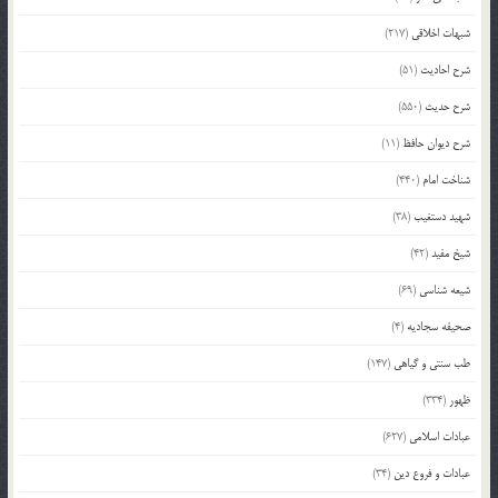
شبهات اخلاقی
(217)
شرح احادیث
(51)
شرح حدیث
(550)
شرح دیوان حافظ
(11)
شناخت امام
(440)
شهید دستغیب
(38)
شیخ مفید
(42)
شیعه شناسی
(69)
صحیفه سجادیه
(4)
طب سنتی و گیاهی
(147)
ظهور
(334)
عبادات اسلامی
(627)
عبادات و فروع دین
(34)