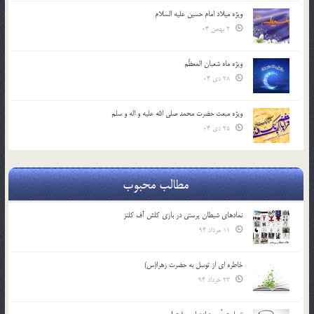
ویژه میلاد امام حسین علیه السلام
2 بهمن 04
ویژه ماه شعبان المعظّم
28 دی 04
ویژه مبعث حضرت محمد صلی الله علیه و اله و سلم
25 دی 04
مطالب محبوب
نمادهای شیطان پرستی در بازی کلش آف کلنز
11 مرداد 94
خاطره ای از توسل به حضرت زهرا(س)
23 خرداد 94