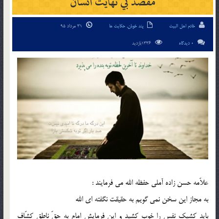
مقصد بي نهايت انسان
خادم اهل البیت
پند خوبان
,
حکایت ها
31 مرداد 95
0 دیدگاه
1336بازدید
علاّمه حسن زاده آملي حفظه الله مي فرمايند :
به مجاز اين سخن نمي گويم به حقيقت نگفته اي الله
بايد کشيک نفس را خوب کشيد و اين فرمايش امام به حقّ ناطق کشّاف