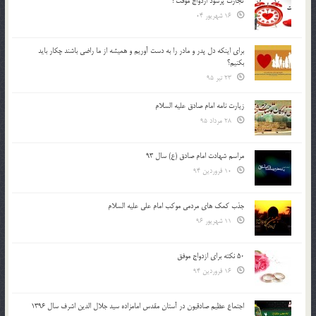
تجارت پُرسود ازدواج موقت !
16 شهریور 04
براي اينكه دل پدر و مادر را به دست آوريم و هميشه از ما راضي باشند چكار بايد
بكنيم؟
23 تیر 95
زیارت نامه امام صادق علیه السلام
28 مرداد 95
مراسم شهادت امام صادق (ع) سال 93
10 فروردین 94
جذب کمک های مردمی موکب امام علی علیه السلام
11 شهریور 96
50 نکته برای ازدواج موفق
16 فروردین 94
اجتماع عظیم صادقیون در آستان مقدس امامزاده سید جلال الدین اشرف سال 1396