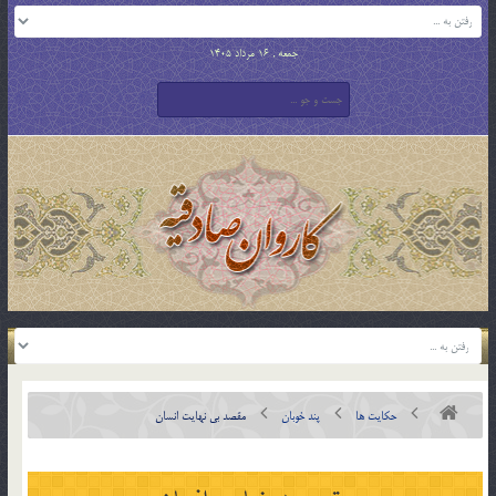
جمعه , 16 مرداد 1405
حکایت ها
پند خوبان
مقصد بي نهايت انسان