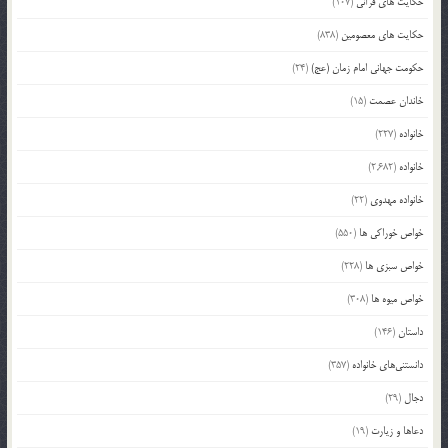
حکایت های قرآنی
(107)
حکایت های معصومین
(838)
حکومت جهانی امام زمان (عج)
(24)
خاندان عصمت
(15)
خانواده
(227)
خانواده
(2,682)
خانواده مهدوی
(22)
خواص خوراکی ها
(550)
خواص سبزی ها
(228)
خواص میوه ها
(308)
داستان
(146)
دانستنی‌های خانواده
(357)
دجال
(29)
دعاها و زیارت
(19)