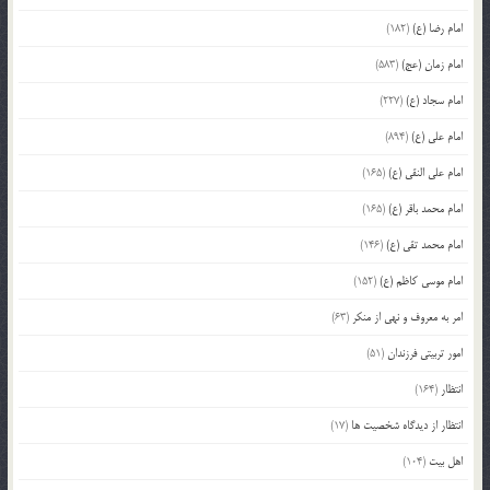
امام رضا (ع)
(182)
امام زمان (عج)
(583)
امام سجاد (ع)
(227)
امام علی (ع)
(894)
امام علی النقی (ع)
(165)
امام محمد باقر (ع)
(165)
امام محمد تقی (ع)
(146)
امام موسی کاظم (ع)
(152)
امر به معروف و نهی از منکر
(63)
امور تربیتی فرزندان
(51)
انتظار
(164)
انتظار از دیدگاه شخصیت ها
(17)
اهل بیت
(104)