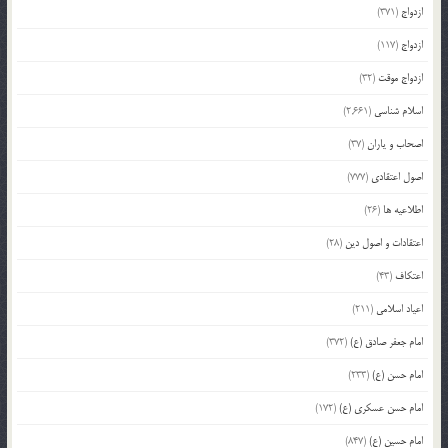
ازدواج
(371)
ازدواج
(117)
ازدواج موقت
(32)
اسلام شناسی
(2,661)
اصحاب و یاران
(37)
اصول اعتقادی
(777)
اطلاعیه ها
(26)
اعتقادات و اصول دین
(28)
اعتکاف
(43)
اعیاد اسلامی
(211)
امام جعفر صادق (ع)
(372)
امام حسن (ع)
(233)
امام حسن عسکری (ع)
(172)
امام حسین (ع)
(847)