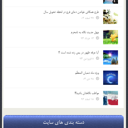
طرح همگانی خواندن دعای فرج در لحظه تحویل سال
27 اسفند 03
چهل حدیث نگاه به نامحرم
13 خرداد 94
آیا جرقه ظهور در یمن زده شده است ؟!
8 فروردین 94
ویژه ماه شعبان المعظّم
28 دی 04
مواظب نگاهتان باشید!!!
18 اسفند 93
دسته بندی های سایت