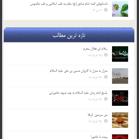
داستانهای ائمه: امام صادق (ع): مقایسه طب اسلامی و طب جالینوس
20 تیر 03
تازه ترین مطالب
سلام ای هلال محرم
25 خرداد 05
منزل به منزل با کاروان حسین بن علی علیه السلام
25 خرداد 05
پاسخ امام زمان علیه السلام به چند شبهه عاشورایی
25 خرداد 05
من سرزمین کربلا
25 خرداد 05
بیعت با عاشورا