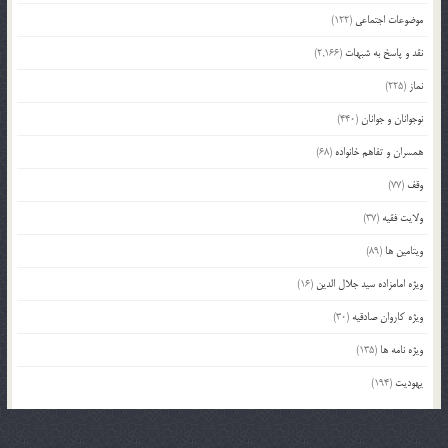
موضوعات اجتماعی
(122)
نقد و پاسخ به شبهات
(2,166)
نماز
(225)
نوجوانان و جوانان
(440)
همسران و تفاهم خانواده
(68)
وقف
(77)
ولایت فقیه
(37)
ویتامین ها
(89)
ویژه امامزاده سید جلال الدین
(16)
ویژه کاروان صادقیه
(30)
ویژه نامه ها
(135)
یهودیت
(194)