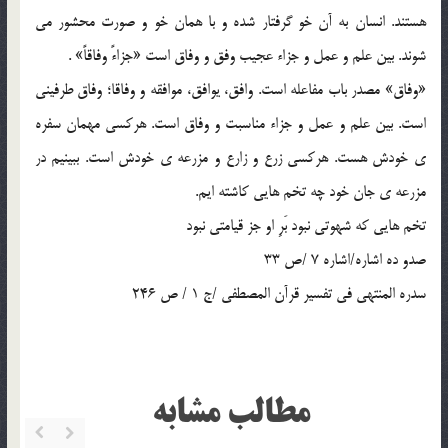
هستند. انسان به آن خو گرفتار شده و با همان خو و صورت محشور مي
شوند. بين علم و عمل و جزاء عجيب وفق و وفاق است «جزاءً وفاقاً» .
«وفاق» مصدر باب مفاعله است. وافق، يوافق، موافقه و وفاقا؛ وفاق طرفيني
است. بين علم و عمل و جزاء مناسبت و وفاق است. هرکسي مهمان سفره
ي خودش هست. هرکسي زرع و زارع و مزرعه ي خودش است. ببينيم در
مزرعه ي جان خود چه تخم هايي کاشته ايم.
تخم هايي که شهوتي نبود بَرِ او جز قيامتي نبود
صدو ده اشاره/اشاره 7 /ص 33
سدره المنتهي في تفسير قرآن المصطفي /ج 1 / ص 246
مطالب مشابه