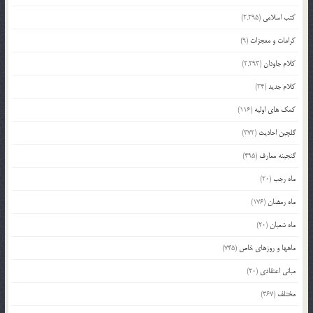
کتب اسلامی
(2,295)
کرامات و معجزات
(9)
کلام جاودان
(2,293)
کلام جدید
(34)
کمک های اولیه
(116)
گلچین احادیث
(372)
گنجینه معارف
(495)
ماه رجب
(20)
ماه رمضان
(176)
ماه شعبان
(20)
ماهها و روزهای خاص
(745)
مبانی اعتقادی
(20)
مختلف
(367)