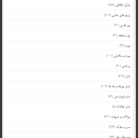
رذایل اخلاقی
(252)
رژیم های غذایی
(209)
روز قدس
(31)
روز مباهله
(41)
روزه
(93)
روزه و سلامتی
(101)
زرتشتی
(40)
زنان
(317)
سایر روزها و ماه ها
(103)
سایر فروع دین
(72)
سایر مقالات
(5)
سوالات و شبهات
(420)
سیر و سلوک
(274)
شب های قدر
(46)