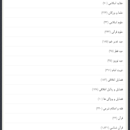
عقاید اسلامی
(70)
علما و بزرگان
(224)
علوم اسلامی
(43)
علوم قرآنی
(343)
عید غدیر خم
(185)
عید فطر
(35)
عید نوروز
(45)
غیبت امام
(291)
فضایل اخلاقی
(183)
فضایل و رذایل اخلاقی
(168)
فضایل و ویژگی ها
(10)
فقه و احکام شرعی
(340)
قرآن
(23)
قرآن شناسی
(1,861)