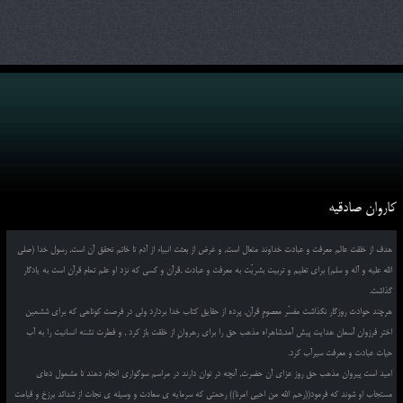
کاروان صادقیه
هدف از خلقت عالم معرفت و عبادت خداوند متعال است, و غرض از بعثت انبیاء از آدم تا خاتم تحقق آن است, رسول خدا (صلی
الله علیه و آله و سلم) برای تعلیم و تربیت بشریّت به معرفت و عبادت ,قرآن و کسی که نزد او علم تمام قرآن است به یادگار
گذاشت.
هرچند حوادث روزگار نگذاشت مفسّر معصومِ قرآن, پرده از حقایق کتاب خدا بردارد ولی در فرصت کوتاهی که برای ششمین
اختر فرزوان آسمان هدایت پیش آمد,شاهراه مذهب حق را برای رهروانِ از خلقت باز کرد , و فطرت تشنه انسانیت را به آب
حیات عبادت و معرفت سیرآب کرد.
امید است پیروان مذهب حق روز عزای آن حضرت, آنچه در توان دارند در مراسم سوگواری انجام دهند تا مشمول دعای
مستجاب او شوند که فرمود((رحم الله من احیی امرنا)) رحمتی که سرمایه ی سعادت و وسیله ی نجات از شدائد برزخ و قیامت