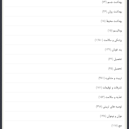
بهداشت جسم
(73)
بهداشت روان
(26)
بهداشت محیط
(18)
بودائیسم
(15)
پزشکی و سلامت
(1,980)
پند خوبان
(129)
تحصیل
(62)
تحصیل
(65)
تربیت و مشاوره
(481)
تشرفات و توقیعات
(181)
تغذیه و سلامت
(156)
توصیه های تربیتی
(498)
جوان و نوجوان
(148)
حج
(118)