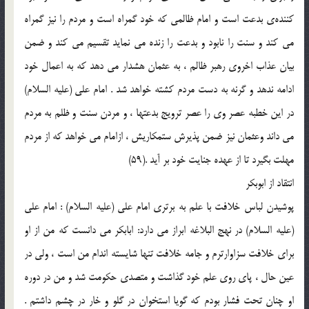
كننده‌ي بدعت است و امام ظالمي كه خود گمراه است و مردم را نيز گمراه
مي كند و سنت را نابود و بدعت را زنده مي نمايد تقسيم مي كند و ضمن
بيان عذاب اخروي رهبر ظالم ، به عثمان هشدار مي دهد كه به اعمال خود
ادامه ندهد و گرنه به دست مردم كشته خواهد شد . امام علي (علیه السلام)
در اين خطبه عصر وي را عصر ترويج بدعتها ، و مردن سنت و ظلم به مردم
مي داند وعثمان نيز ضمن پذيرش ستمكاريش ، ازامام مي خواهد كه از مردم
مهلت بگيرد تا از عهده جنايت خود بر آيد .(59)
انتقاد از ابوبكر
پوشيدن لباس خلافت با علم به برتري امام علي (علیه السلام) : امام علي
(علیه السلام) در نهج البلاغه ابراز مي دارد: ابابكر مي دانست كه من از او
براي خلافت سزاوارترم و جامه خلافت تنها شايسته اندام من است ، ولي در
عين حال ، پاي روي علم خود گذاشت و متصدي حكومت شد و من در دوره
او چنان تحت فشار بودم كه گويا استخوان در گلو و خار در چشم داشتم .