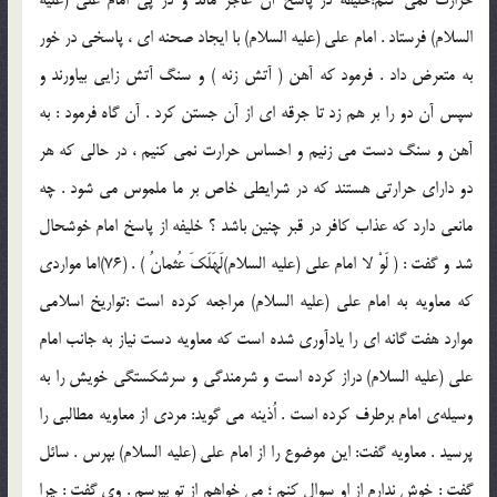
حرارت نمي كنم!خليفه در پاسخ آن عاجز ماند و در پي امام علي (علیه
السلام) فرستاد . امام علي (علیه السلام) با ايجاد صحنه اي ، پاسخي در خور
به متعرض داد . فرمود كه آهن ( آتش زنه ) و سنگ آتش زايي بياورند و
سپس آن دو را بر هم زد تا جرقه اي از آن جستن كرد . آن گاه فرمود : به
آهن و سنگ دست مي زنيم و احساس حرارت نمي كنيم ، در حالي كه هر
دو داراي حرارتي هستند كه در شرايطي خاص بر ما ملموس مي شود . چه
مانعي دارد كه عذاب كافر در قبر چنين باشد ؟ خليفه از پاسخ امام خوشحال
شد و گفت : ( لَوْ لا امام علي (علیه السلام)لَهَلَكَ عُثمانُ ) . (76)اما مواردي
كه معاويه به امام علي (علیه السلام) مراجعه كرده است :تواريخ اسلامي
موارد هفت گانه اي را ياد‌آوري شده است كه معاويه دست نياز به جانب امام
علي (علیه السلام) دراز كرده است و شرمندگي و سرشكستگي خويش را به
وسيله‌ي امام برطرف كرده است . اُذينه مي گويد: مردي از معاويه مطالبي را
پرسيد . معاويه گفت: اين موضوع را از امام علي (علیه السلام) بپرس . سائل
گفت : خوش ندارم از او سوال كنم ؛ مي خواهم از تو بپرسم . وي گفت : چرا