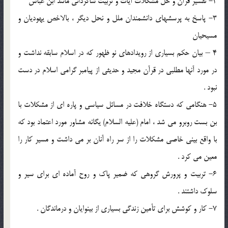
2- تفسير قرآن و حل مشكلات آيات و تربيت شاگرداني مانند ابن عبّاس
3- پاسخ به پرسشهاي دانشمندان ملل و نحل ديگر ، بالاخص يهوديان و
مسيحيان
4 – بيان حكم بسياري از رويدادهاي نو ظهور كه در اسلام سابقه نداشت و
در مورد آنها مطلبی در قرآن مجيد و حديثي از پيامبر گرامي اسلام در دست
نبود .
5- هنگامي كه دستگاه خلافت در مسائل سياسي و پاره اي از مشكلات با
بن بست روبرو مي شد ، امام (علیه السلام) يگانه مشاور مورد اعتماد بود كه
با واقع بيني خاصي مشكلات را از سر راه آنان بر مي داشت و مسير كار را
معين مي كرد .
6- تربيت و پرورش گروهي كه ضمير پاك و روح آماده اي براي سير و
سلوك داشتند .
7- كار و كوشش براي تأمين زندگي بسياري از بينوايان و درماندگان .