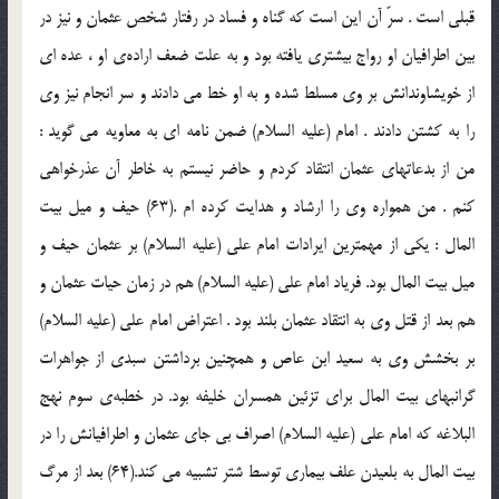
قبلي است . سرّ آن اين است كه گناه و فساد در رفتار شخص عثمان و نيز در
بين اطرافيان او رواج بيشتري يافته بود و به علت ضعف اراده‌ي او ، عده اي
از خويشاوندانش بر وي مسلط شده و به او خط مي دادند و سر انجام نيز وي
را به كشتن دادند . امام (علیه السلام) ضمن نامه اي به معاويه مي گويد :
من از بدعاتهاي عثمان انتقاد كردم و حاضر نيستم به خاطر آن عذرخواهي
كنم . من همواره وي را ارشاد و هدايت كرده ام .(63) حيف و ميل بيت
المال : يكي از مهمترين ايرادات امام علي (علیه السلام) بر عثمان حيف و
ميل بيت المال بود. فرياد امام علي (علیه السلام) هم در زمان حيات عثمان و
هم بعد از قتل وي به انتقاد عثمان بلند بود . اعتراض امام علي (علیه السلام)
بر بخشش وي به سعيد ابن عاص و همچنين برداشتن سبدي از جواهرات
گرانبهاي بيت المال براي تزئين همسران خليفه بود. در خطبه‌ي سوم نهج
البلاغه كه امام علي (علیه السلام) اصراف بي جاي عثمان و اطرافيانش را در
بيت المال به بلعيدن علف بيماري توسط شتر تشبيه مي كند.(64) بعد از مرگ