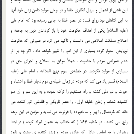
از حق روي گردان و تابع هواهاي نفساني و جلب امور مادي گشته بودند و
اين ناشي از اهمال و سهل انگاري خلفا و در برخي موارد دامن زدن خود آنها
به اين گناهان بود رواج فساد در عصر خلفا به جايي رسيده بود كه امام علي
(علیه السلام) يكي از اهداف حكومت خود را باز گرداندن دين به جامعه و
اصلاح مملكت اسلامي مي دانست و تأكيد مي كرد در صورتي كه حكومت
نوپايش استوار گردد بسياري از اين امور را تغيير خواهد داد ، اگر چه بر اثر
عدم همراهي مردم با حضرت ، عملاً موفق به اصلاح و اجراي حق در
بسياري از موارد نگرديد. در خطبه‌ي سوم نهج البلاغه ، امام علي (علیه
السلام) قسم ياد مي كند كه مردم در زمان خليفه‌ي دوم دچار خطا و اشتباه و
حيرت و دو دلي گشته و راه مستقيم را ترك نموده و به اين سو و آن سو
كشيده شدند. و زمان خليفه اول ، را عصر تاريكي و ظلمتي كور كننده مي
داند كه خردسال را پير و سالخورده را فرتوت مي نمايد و مؤمن در اين برهه
رنج مي كشد . در خطبه 164 ( كه خطاب به عثمان ايراد كرده ) در ابتدا
رهبران را به امامي عادل كه هادي مردم و زنده كننده ی سنت و نابود