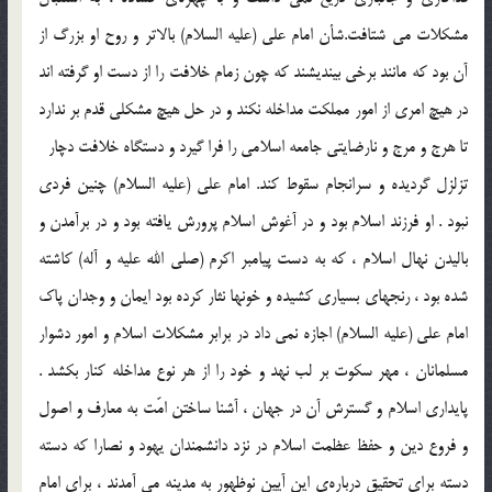
مشكلات مي شتافت.شأن امام علي (علیه السلام) بالاتر و روح او بزرگ از
آن بود كه مانند برخي بينديشند كه چون زمام خلافت را از دست او گرفته اند
در هيچ امري از امور مملكت مداخله نكند و در حل هيچ مشكلي قدم بر ندارد
تا هرج و مرج و نارضايتي جامعه اسلامي را فرا گيرد و دستگاه خلافت دچار
تزلزل گرديده و سرانجام سقوط كند. امام علي (علیه السلام) چنين فردي
نبود . او فرزند اسلام بود و در آغوش اسلام پرورش يافته بود و در برآمدن و
باليدن نهال اسلام ، كه به دست پيامبر اكرم (صلی الله علیه و آله) كاشته
شده بود ، رنجهاي بسياري كشيده و خونها نثار كرده بود ايمان و وجدان پاك
امام علي (علیه السلام) اجازه نمي داد در برابر مشكلات اسلام و امور دشوار
مسلمانان ، مهر سكوت بر لب نهد و خود را از هر نوع مداخله كنار بكشد .
پايداري اسلام و گسترش آن در جهان ، آشنا ساختن امّت به معارف و اصول
و فروع دين و حفظ عظمت اسلام در نزد دانشمندان يهود و نصارا كه دسته
دسته براي تحقيق درباره‌ي ‌اين آيين نوظهور به مدينه مي آمدند ، براي امام