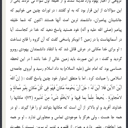
گروهي از احبار يهود وارد مدينه شدند و از خليفه اول سوالاتي كردند يكي از
اين سؤالات از اين قرار بود كه به او گفتند : در تورات چنين مي خوانيم كه
جانشينان پيامبران، دانشمند ترين امت آنها هستند اكنون كه شما خليفه
پيامبر (صلی الله علیه و آله) خود هستيد پاسخ دهيد كه خدا در كجاست. آيا
در آسمانهاست يا در زمين ؟ ابوبكر پاسخي گفت كه آن گروه را قانع نساخت
؛ او براي خدا مكاني در عرش قائل شد كه با انتقاد دانشمندان يهودي روبرو
گرديد و گفت : در اين صورت بايد زمين خالي از خدا باشد ! در اين لحظه
حساسي بود كه امام علي (علیه السلام) به داد اسلام رسيد و آبروي جامعه‌ي
اسلامي را صيانت كرد . اما با منطق استوار خود چنين پاسخ گفت : ( إنَّ اللهَ
أيَّنَ الاُيْنَ فَلا أيْنَ لَهُ ؛ جَلّ أَنْ يَحْومهُ مَكانٌ فَهُوَ فِي كُلِّ مَكانٍ بِغَيْرِ مُماتَةٍ وَ
لامُجاوَرَةٍ . يُحيطُ عِلْماً بِما قِيها وَ لايَخْلُو شَيءٌ مِنْ تَدْبيرِهِ (72)؛ مكانها را
خداوند آفريد و او بالاتر از آن است كه مكانها بتوانند او را فرا گيرند . او در
همه جا هست ، ولي هرگز با موجودي تماس و مجاورتي ندارد ، او بر همه
چيز احاطه‌ي علمي دارد و چيزي از قلمرو و تدبير او بيرون نيست .) حضرت