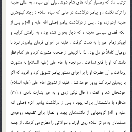
ترتيب داد كه رهسپار كرانه هاي شام شوند . ولي اين سپاه ، به عللي مدينه
را ترك نگفت ، و پيامبر درگذشت در حالي كه سپاه اسلام د رچند كيلومتري
مدينه اردو زده بود . پس از درگذشت پيامبر (صلی الله علیه و آله) و پس از
آنكه فضاي سياسي مدينه ، كه دچار بحران شده بود ، به آرامش گراييد و
ابوبكر زمام امور را به دست گرفت ، خليفه در اجراي فرمان پيامبردر نبرد با
روميان كاملاً دو دل بود . لذا با گروهي از صحابه مشورت كرد و هر كدام نظر
دادند كه او را قانع نساخت . سرانجام با امام علي (علیه السلام) به مشورت
پرداخت و آن حضرت او را بر اجراي دستور پيامبر تشويق كرد و افزود كه اگر
با روميان نبرد كند پيروز خواهد شد . خليفه از تشويق امام علي (علیه السلام)
خوشحال شد و گفت : ( فال نيكي زدي و به خير بشارت دادي ) .(71)
مناظره با دانشمندان بزرگ يهود : پس از درگذشت پيامبر اكرم (صلی الله
علیه و آله) گروههايي از دانشمندان يهود و نصارا براي تضعيف روحيه‌ي
مسلمانان به مركز اسلام روي آورند و سوالاتي را مطرح مي كردند . از جمله