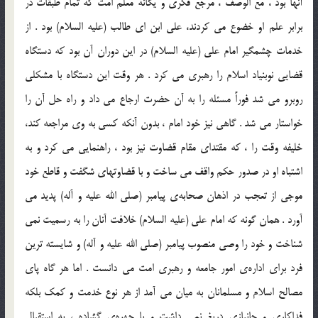
آنها بود ، مع الوصف ، مرجع فكري و يگانه معلّم امّت كه تمام طبقات در
برابر علم او خضوع مي كردند، علي ابن اي طالب (علیه السلام) بود . از
خدمات چشمگير امام علي (علیه السلام) در اين دوران آن بود كه دستگاه
قضايي نوبنياد اسلام را رهبري مي كرد . هر وقت اين دستگاه با مشكلي
روبرو مي شد فوراً مسئله را به آن حضرت ارجاع مي داد و راه حل آن را
خواستار مي شد . گاهي نيز خود امام ، بدون آنكه كسي به وي مراجعه كند،
خليفه وقت را ، كه مقتداي مقام قضاوت نيز بود ، راهنمايي مي كرد و به
اشتباه او در صدور حكم واقف مي ساخت و با قضاوتهاي شگفت و قاطع خود
موجي از تعجب در اذهان صحابه‌ي پيامبر (صلی الله علیه و آله) پديد مي
آورد . همان گونه كه امام علي (علیه السلام) خلافت آنان را به رسميت نمي
شناخت و خود را وصي منصوب پيامبر (صلی الله علیه و آله) و شايسته ترين
فرد براي اداره‌ي امور جامعه و رهبري امت مي دانست . اما هر گاه پاي
مصالح اسلام و مسلمانان به ميان مي آمد از هر نوع خدمت و كمك بلكه
فداكاري و جانبازي دريغ نمي داشت و با چهره‌ي گشاده ، به استقبال