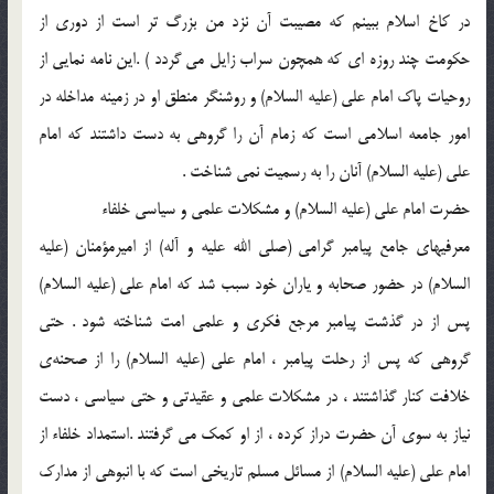
در كاخ اسلام ببينم كه مصيبت آن نزد من بزرگ تر است از دوري از
حكومت چند روزه اي كه همچون سراب زايل مي گردد ) .اين نامه نمايي از
روحيات پاك امام علي (علیه السلام) و روشنگر منطق او در زمينه مداخله در
امور جامعه اسلامي است كه زمام آن را گروهي به دست داشتند كه امام
علي (علیه السلام) آنان را به رسميت نمي شناخت .
حضرت امام علي (علیه السلام) و مشكلات علمي و سياسي خلفاء
معرفيهاي جامع پيامبر گرامي (صلی الله علیه و آله) از اميرمؤمنان (علیه
السلام) در حضور صحابه و ياران خود سبب شد كه امام علي (علیه السلام)
پس از در گذشت پيامبر مرجع فكري و علمي امت شناخته شود . حتي
گروهي كه پس از رحلت پيامبر ، امام علي (علیه السلام) را از صحنه‌ي
خلافت كنار گذاشتند ، در مشكلات علمي و عقيدتي و حتي سياسي ، دست
نياز به سوي آن حضرت دراز كرده ، از او كمك مي گرفتند .استمداد خلفاء از
امام علي (علیه السلام) از مسائل مسلم تاريخي است كه با انبوهي از مدارك