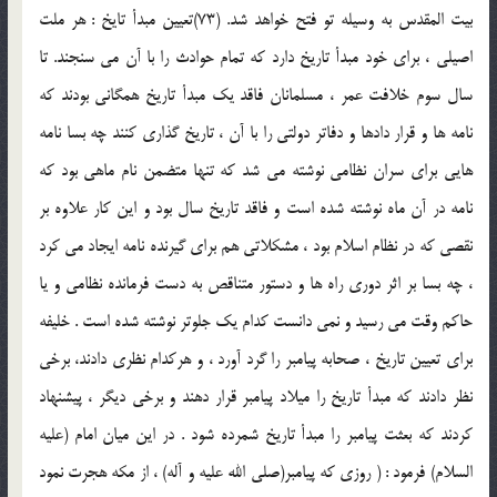
بيت المقدس به وسيله تو فتح خواهد شد. (73)تعيين مبدأ تايخ : هر ملت
اصيلي ، براي خود مبدأ تاريخ دارد كه تمام حوادث را با آن مي سنجند. تا
سال سوم خلافت عمر ، مسلمانان فاقد يك مبدأ تاريخ همگاني بودند كه
نامه ها و قرار دادها و دفاتر دولتي را با آن ، تاريخ گذاري كنند چه بسا نامه
هايي براي سران نظامي نوشته مي شد كه تنها متضمن نام ماهي بود كه
نامه در آن ماه نوشته شده است و فاقد تاريخ سال بود و اين كار علاوه بر
نقصي كه در نظام اسلام بود ، مشكلاتي هم براي گيرنده نامه ايجاد مي كرد
، چه بسا بر اثر دوري راه ها و دستور متناقص به دست فرمانده نظامي و يا
حاكم وقت مي رسيد و نمي دانست كدام يك جلوتر نوشته شده است . خليفه
براي تعيين تاريخ ، صحابه پيامبر را گرد آورد ، و هركدام نظري دادند، برخي
نظر دادند كه مبدأ تاريخ را ميلاد پيامبر قرار دهند و برخي ديگر ، پيشنهاد
كردند كه بعثت پيامبر را مبدأ تاريخ شمرده شود . در اين ميان امام (علیه
السلام) فرمود : ( روزي كه پيامبر(صلی الله علیه و آله) ، از مكه هجرت نمود