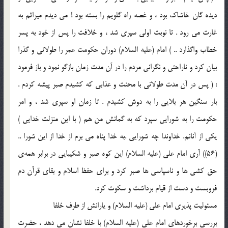
ديده گان خاشاك بود ، و غصه راه گلويم را بسته بود ! مي ديدم ميراثم به
غارت مي رود . تا نوبت اولي سپري شد ، و خلافت را پس از خود به پسر
خطاب واگذارد .. ) امام (علیه السلام) دوران حكومت عمر را طولاني و گذرا
بيان كرد و ناراحتي و نگراني مردم را در آن مدت زمان بازگو نمود و باز فرمود
: ( پس در آن مدت طولاني با محنت و عذابي كه كشيدم صبر پيشه كردم .
بار سنگين هر بلايي را به دوش كشيدم . تا زمان او سپري شد ، و امر
حكومت را به شورايي سپرد كه به گمانش من هم ( با اين منزلت خدايي )
يكي از آنانم. خداوندا چه شورايي .به خدا پناه مي برم از خدا از اين شورا ..
(56)) آري امام علي (علیه السلام) اين كوه صبر و شكيبايي در برابر همه‌ي
حق كشي ها و ناسپاسي ها صبر كرد و براي حفظ اسلام و بقاي قرآن دم
فروبست و دست از قيام برداشت و سكوت كرد.
مسئوليت پذيري امام علي (علیه السلام) و يارانش از طرف خلفا
بررسي برخوردهاي امام علي (علیه السلام) با خلفا نشان مي دهد ، حضرت