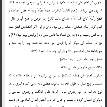
عثمان نيز امام علي (علیه السلام) در اولين سخنراني عمومي خود ، به انتقاد
از وي مي پردازد : ( قامَ الثالِثُ كالغُرابِ‌ هِمتَهُ بَطْنُهُ وَيلَهُ لَه قُصَّ جِناحاهُ وَ
قُطِعَ رأسُهُ كانَ خَيراً لَهُ ؛ عثمان مانند كلاغ (در حرص و جمع آوري مال )
قيام كرد . تمام هدفش ، شكم راني بود . واي بر او ! اگر اعضايش قطع شده
و به قتل رسيده بود ( به اين فساد ها دامن نمي زد ) برايش بهتر بود)(66) و
نيز در خطبه اي ديگر او را فردي مي داند كه همه چيز را به خود و
خويشاوندانش اختصاص داد و در اين راه افراط نمود .(67)
فصل دوم :امام علي (علیه السلام)
يگانه مرجع فكري و قضايي خلفاء
سكوت امام علي (علیه السلام) در دوران بركناري او از مقام خلافت كه
بيست و پنج سال به طول انجاميد سكوت مطلق ، به معني كناره گيري از هر
نوع مداخله در امور رهبري نبود . گرچه مقام خلافت و رهبري سياسي را
ديگران اشغال كرده و نصب و عزل افراد و اختيار اموال اسلامي در دست