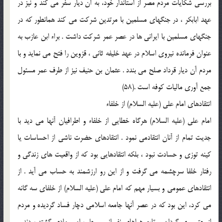
بررسي شكايات مردم مصر از استاندار خود، به آن ديار سفر مي كند و نيز در
عهد ابابكر ، در جنگهاي مسلمين با مرتدين شركت مي كند همانطور كه در
جنگهاي مسلمين با ايراني ها در عصر عمر شركت داشت . براء ابن عازب به
عنوان فرمانده نيروي اسلام در عهد خليفه ثاني ، قزوين را فتح مي نمايد و با
مردم آن ديار قرداد صلح مي بندد . عثمان بن حنيف نيز از طرف عمر مسئول
جمع آوري ماليات كوفه است .(58)
انتقادهاي امام علي (علیه السلام) از خلفاء
امام علي (علیه السلام) هرگاه خطايي از خلفاء و اطرافيان آنها مي ديد با
جديت تمام از آنان انتقادمي نمود . انتقادهاي حضرت ناشي از احساسات يا
كينه توزي و حسادت نبود ، بلكه انتقادهايي‌ بود كه از واقعيت هاي زندگي و
رفتار خلفا سرچشمه مي گرفت و از اين رو ارزشمند به حساب مي آيد . از
انتقادهاي عمومي و بسيار مهم كه امام علي (علیه السلام) از خلفاي سه گانه
مي كرد، اين بود كه در عصر آنها جامعه اسلامي دچار فساد گرديده و مردم