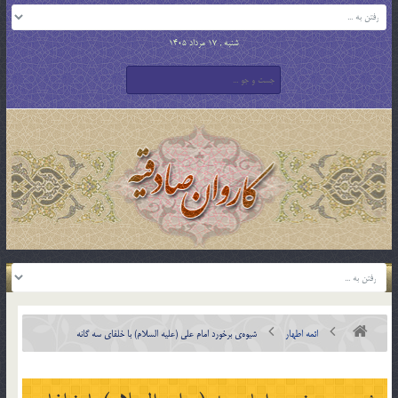
شنبه , 17 مرداد 1405
ائمه اطهار
شيوه‌ي برخورد امام علي (علیه السلام) با خلفاي سه گانه