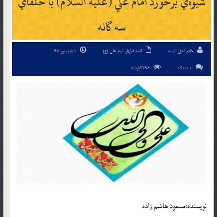
شيوه‌ي برخورد امام علي (علیه السلام) با خلفاي
سه گانه
خادم اهل البیت
ائمه اطهار
,
امام علی (ع)
1 شهریور 95
0 دیدگاه
4296بازدید
نويسنده:مسعود هاشم زاده