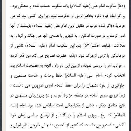
(51) سكوت امام علي (علیه السلام) يك سكوت حساب شده و منطقي بود .
و اگر امام قيام نكرد بخاطر ترس از حكومت نبود زيرا وي كسي بود كه مي
فرمايد : (اگر تمام عرب در مقابل دين امام علي (علیه السلام) بايستند از آنها
نمي ترسد و در صورت امكان ، به تنهايي با همه‌ي آنها مي جنگد و آنها را به
هلاكت خواهد افكند)(52) بنابراين سكوت امام (علیه السلام) ناشي از
درماندگي يا ترس از مرگ نبود ؛ بلكه حضرت تصريح مي كند من فكر كرده
، جوانب امر را بررسي نموده ، از بين اين دو راه ، آنچه به مصلحت اسلام بود
انتخاب كردم .امام علي (علیه السلام) حفظ وحدت و خدمت مسلمين و
جلوگيري از نفوذ دشمنان را براي حفظ اسلام امري ضروري مي دانست ؛
زيرا ترويج سريع اسلام در منطقه جزيرة العرب و نيز پيروزيهاي مسلمين در
فتح مناطق ديگر ، ناشي از يكپارچگي امت اسلامي شده بود. امام (علیه
السلام) كه رمز پيروزي اسلام را دريافتند و از اوضاع سياسي زمان خود
آگاهي داشت و مي دانست كه كشور از ناحيه‌ي دشمنان خارجي نظير ايران و