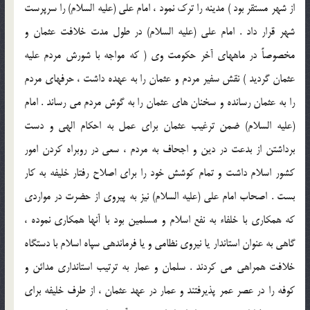
از شهر مستقر بود ) مدينه را ترك نمود ، امام علي (علیه السلام) را سرپرست
شهر قرار داد . امام علي (علیه السلام) در طول مدت خلافت عثمان و
مخصوصاً در ماههاي آخر حكومت وي ( كه مواجه با شورش مردم عليه
عثمان گرديد ) نقش سفير مردم و عثمان را به عهده داشت ، حرفهاي مردم
را به عثمان رسانده و سخنان هاي عثمان را به گوش مردم مي رساند . امام
(علیه السلام) ضمن ترغيب عثمان براي عمل به احكام الهي و دست
برداشتن از بدعت در دين و اجحاف به مردم ، سعي در روبراه كردن امور
كشور اسلام داشت و تمام كوشش خود را براي اصلاح رفتار خليفه به كار
بست . اصحاب امام علي (علیه السلام) نيز به پيروي از حضرت در مواردي
كه همكاري با خلفاء به نفع اسلام و مسلمين بود با آنها همكاري نموده ،
گاهي به عنوان استاندار يا نيروي نظامي و يا فرماندهي سپاه اسلام با دستگاه
خلافت همراهي مي كردند . سلمان و عمار به ترتيب استانداري مدائن و
كوفه را در عصر عمر پذيرفتند و عمار در عهد عثمان ، از طرف خليفه براي