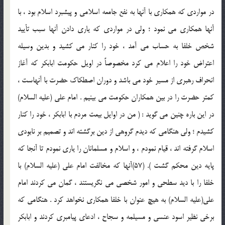
در مواردي كه همكاري با آنها به نفع جامعه اسلامي و پيشبرد اسلام بود ، با
آنها همكاري مي نمود ؛ ولي در مواردي كه ياري دادن آنها سبب تأييد
شخص خلفا به حساب مي آمد ، خود را كنار مي كشيد و بدين وسيله
اعتراض خود را اعلام مي كرد مخصوصاً در اويل حكومت ابابكر كه آغاز
انحراف رهبري از مسير خود مي باشد و دوران اصطكاك حضرت با آنهاست ،
كمتر حضرت را در بين همكاران حكومت مي بينيم . امام علي (علیه السلام)
در اين باره چنين مي گويد : ( من در اوايل بيعت مردم با ابابكر ، خود را كنار
كشيدم ؛ ولي هنگامي كه ديدم گروهي از دين برگشته اند و تصميم بر نابودي
اسلام گرفته اند ، قيام نمودم ، و اسلام و مسلمانان را ياري نمودم تا آنجا كه
پايه دين محكم گشت ). (57)آنها كه مخالفت امام علي (علیه السلام) با
خلفا را با ديد سطحي و امور شخصي مي نگريستند ، گمان مي كردند امام
علي(علیه السلام) به هيچ عنوان با خلفا همكاري نخواهد كرد . هنگامي كه
برخي نظير اسود عنسي و مسيلمه و سجاح ، ادعاي پيامبري كردند و ابابكر