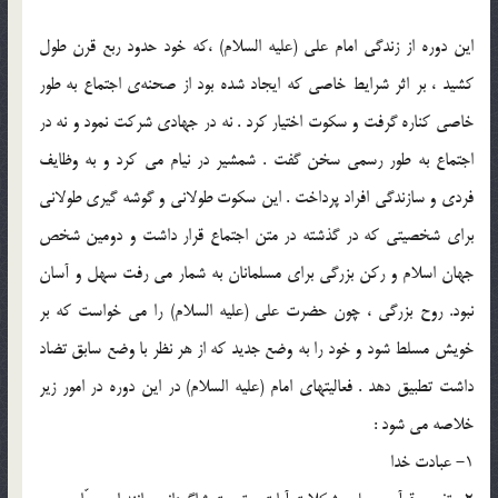
اين دوره از زندگي امام علي (علیه السلام) ،كه خود حدود ربع قرن طول
كشيد ، بر اثر شرايط خاصي كه ايجاد شده بود از صحنه‌ي اجتماع به طور
خاصي كناره گرفت و سكوت اختيار كرد . نه در جهادي شركت نمود و نه در
اجتماع به طور رسمي سخن گفت . شمشير در نيام مي كرد و به وظايف
فردي و سازندگي افراد پرداخت . اين سكوت طولاني و گوشه گيري طولاني
براي شخصيتي كه در گذشته در متن اجتماع قرار داشت و دومين شخص
جهان اسلام و ركن بزرگي براي مسلمانان به شمار مي رفت سهل و آسان
نبود. روح بزرگي ، چون حضرت علي (علیه السلام) را مي خواست كه بر
خويش مسلط شود و خود را به وضع جديد كه از هر نظر با وضع سابق تضاد
داشت تطبيق دهد . فعاليتهاي امام (علیه السلام) در اين دوره در امور زير
خلاصه مي شود :
1- عبادت خدا