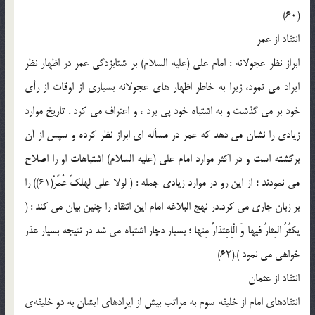
(60)
انتقاد از عمر
ابراز نظر عجولانه : امام علي (علیه السلام) بر شتابزدگي عمر در اظهار نظر
ايراد مي نمود، زيرا به خاطر اظهار هاي عجولانه بسياري از اوقات از رأي
خود بر مي گذشت و به اشتباه خود پي برد ، و اعتراف مي كرد . تاريخ موارد
زيادي را نشان مي دهد كه عمر در مسأله اي ابراز نظر كرده و سپس از آن
برگشته است و در اكثر موارد امام علي (علیه السلام) اشتباهات او را اصلاح
مي نمودند ؛ از اين رو در موارد زيادي جمله : ( لولا علي لهلكً عٌمًرْ(61)) را
بر زبان جاري مي كرد.در نهج البلاغه امام اين انتقاد را چنين بيان مي كند : (
يكثُرُ العِثارُ فيها وَ الْاِعِتذارُ مِنها ؛ بسيار دچار اشتباه مي شد در نتيجه بسيار عذر
خواهي مي نمود ).(62)
انتقاد از عثمان
انتقادهاي امام از خليفه سوم به مراتب بيش از ايرادهاي ايشان به دو خليفه‌ي