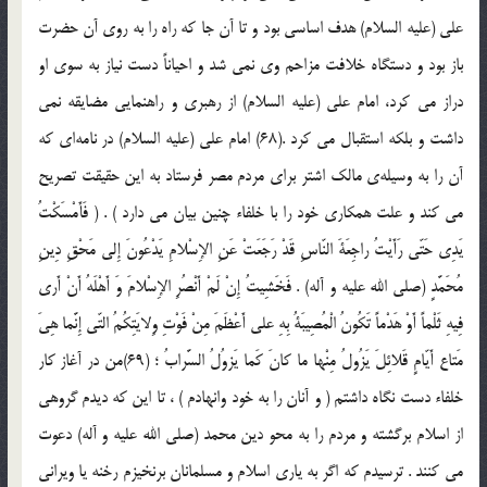
علي (علیه السلام) هدف اساسي بود و تا آن جا كه راه را به روي آن حضرت
باز بود و دستگاه خلافت مزاحم وي نمي شد و احياناً دست نياز به سوي او
دراز مي كرد، امام علي (علیه السلام) از رهبري و راهنمايي مضايقه نمي
داشت و بلكه استقبال مي كرد .(68) امام علي (علیه السلام) در نامه‌اي كه
آن را به وسيله‌ي مالك اشتر براي مردم مصر فرستاد به اين حقيقت تصريح
مي كند و علت همكاري خود را با خلفاء چنين بيان مي دارد ) . ( فَأَمْسَكْتُ
يَدِي حَتّي رَأَيْتُ راجِعَةَ النّاسِ قَدْ رَجَعَتْ عَنِ الإِسْلامِ يَدْعُونَ إِلي مَحْقِ دِينِ
مُحَمَّدٍ (صلی الله علیه و آله) . فَخَشِيتُ إِنْ لَمْ أَنْصُرِ الإِسْلامَ وَ أَهْلَهُ أَنْ أَري
فِيهِ ثَلْماً أَوْ هَدْماً تَكُونُ الْمُصِيبَةُ بِهِ علي أَعْظَمَ مِنْ فَوْتِ وِلايَتِكُمُ التّي إِنَّما هِيَ
مَتاع أَيّامٍ قَلائِلَ يَزُولُ مِنْها ما كانَ كَما يَزوُلُ السَّرابُ ؛ (69)من در آغاز كار
خلفاء دست نگاه داشتم ( و آنان را به خود وانهادم ) ، تا اين كه ديدم گروهي
از اسلام برگشته و مردم را به محو دين محمد (صلی الله علیه و آله) دعوت
مي كنند . ترسيدم كه اگر به ياري اسلام و مسلمانان برنخيزم رخنه يا ويراني