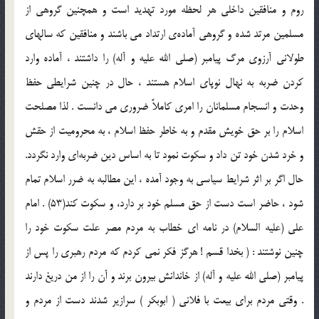
روم و منافقين داخلي هر لحظه مورد تهديد است و همچنين گروهي از
مسلمين مرتد شده و گروهي آماده‌ي ارتداد مي باشند و منافقين كه سالهاي
طولاني آرزوي مرگ پيامبر (صلی الله علیه و آله) را داشتند ، آماده وارد
كردن ضربه به نهال نوپاي اسلام هستند ، حال در چنين شرايطي حفظ
وحدت و انسجام مسلمانان را امري كاملاً ضروري مي دانست . لذا مصلحت
اسلام را بر حق خويش مقدم و به خاطر حفظ اسلام ، به محروميت از حقش
و خرد شدن خود تن داد و سكوت نمود تا به اساس دين ضربه‌اي وارد نگردد.
حال اگر بر اثر شرايط سياسي به وجود آمده ، اين مطالبه به ضرر اسلام تمام
شود ، حاضر است دست از حق مسلم خود بر دارد، و سكوت كند(53) . امام
علي (علیه السلام) در نامه اي خطاب به مردم مصر علت سكوت خود را
چنين نوشتند : ( بخدا قسم ! هرگز فكر نمي كردم كه مردم رهبري را پس از
پيامبر (صلی الله علیه و آله) از خاندانش بيرون برند و آن را از من دريغ دارند
. وقتي مردم براي بيعت با فلاني ( ابوبكر ) سرازير شدند دست از مردم و