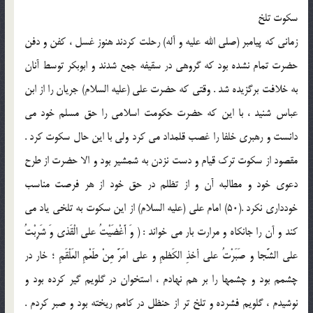
سكوت تلخ
زماني كه پيامبر (صلی الله علیه و آله) رحلت كردند هنوز غسل ، كفن و دفن
حضرت تمام نشده بود كه گروهي در سقيفه جمع شدند و ابوبكر توسط آنان
به خلافت برگزيده شد . وقتي كه حضرت علي (علیه السلام) جريان را از ابن
عباس شنيد ، با اين كه حضرت حكومت اسلامي را حق مسلم خود مي
دانست و رهبري خلفا را غصب قلمداد مي كرد ولي با اين حال سكوت كرد .
مقصود از سكوت ترك قيام و دست نزدن به شمشير بود و الا حضرت از طرح
دعوي خود و مطالبه آن و از تظلم در حق خود از هر فرصت مناسب
خودداري نكرد .(50) امام علي (علیه السلام) از اين سكوت به تلخي ياد مي
كند و آن را جانكاه و مرارت بار مي خواند : ( وَ أَغْضَيْتُ علي الْقَذي وَ شَرِبْتُ
علي الشَّجا و صَبَرْتُ علي أخذِ الكَظمِ و علي امَرَّ مِنْ طَعْمِ العَلْقَمِ ؛ خار در
چشمم بود و چشمها را بر هم نهادم ، استخوان در گلويم گير كرده بود و
نوشيدم ، گلويم فشرده و تلخ تر از حنظل در كامم ريخته بود و صبر كردم .