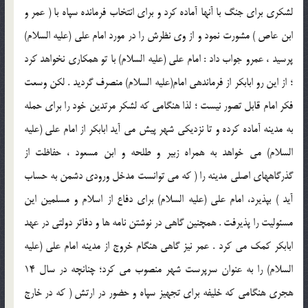
لشكري براي جنگ با آنها آماده كرد و براي انتخاب فرمانده سپاه با ( عمر و
ابن عاص ) مشورت نمود و از وي نظرش را در مورد امام علي (علیه السلام)
پرسيد ، عمرو جواب داد : امام علي (علیه السلام) با تو همكاري نخواهد كرد
؛ از اين رو ابابكر از فرماندهي امام(علیه السلام) منصرف گرديد . لكن وسعت
فكر امام قابل تصور نيست ؛ لذا هنگامي كه لشكر مرتدين خود را براي حمله
به مدينه آماده كرده و تا نزديكي شهر پيش مي آيد ابابكر از امام علي (علیه
السلام) مي خواهد به همراه زبير و طلحه و ابن مسعود ، حفاظت از
گذرگاههاي اصلي مدينه را ( كه مي توانست مدخل ورودي دشمن به حساب
آيد ) بپذيرد، امام علي (علیه السلام) براي دفاع از اسلام و مسلمين اين
مسئوليت را پذيرفت . همچنين گاهي در نوشتن نامه ها و دفاتر دولتي در عهد
ابابكر كمك مي كرد . عمر نيز گاهي هنگام خروج از مدينه امام علي (علیه
السلام) را به عنوان سرپرست شهر منصوب مي كرد؛ چنانچه در سال 14
هجري هنگامي كه خليفه براي تجهيز سپاه و حضور در ارتش ( كه در خارج