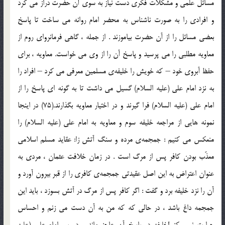
مسائل علمي و مشكلات فكري دست نياز به سوي آن حضرت دراز مي كرد
و افرادي را به صورت ناشناس به محضر امام روانه مي ساخت تا پاسخ
بعضي مسائل را از آن حضرت بياموزند . از جمله ، گاهي فرمانرواي روم از
معاويه مطلبي را مي پرسيد و پاسخ آن را از وي مي خواست. معاويه ، براي
حفظ آبروي خود – كه خويش را خليفه‌ي مسلمين معرفي مي كرد – افراد را
به نزد امام علي (علیه السلام) گسيل مي داشت تا به گونه اي پاسخ را از
امام علي (علیه السلام) فرا گيرند و در اختيار معاويه بگذارند.(75) در اينجا
نمونه هايي از مراجعه خليفه سوم و معاويه به امام علي (علیه السلام) را
منعكس مي كنيم : جمجمه‌ي مرده و سنگ آتش ‌زا: عقايد مسلم اسلامي
معذّب بودن كافر پس از مرگ است . در زمان خلافت عثمان ، مردي به
عنوان اعتراض به اين اصل عقيدتي جمجمه‌ي كافري را از قبر بيرون آورد و
آن را نزد خليفه برد و گفت : اگر كافر پس از مرگ در آتش بسوزد ، بايد اين
جمجمه داغ باشد ، در حالي كه كه من به آن دست مي زنم و احساس