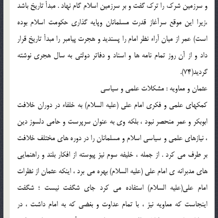
و سرزمين شرك را ترك گفت و بر سرزمين اسلام گام نهاد . مبدأ تاريخ باشد
،زيرا اين موقع سرآغاز قدرت مسلمانان وپايه گذاري حكومت اسلام بوده
است) عمر از ميان آراء نظر امام را پسنديد و هجرت پيامبر را مبدأ تاريخ قرار
داد و از آن روز تمام نامه ها و اسناد و دفاتر دولتي به سال هجري نوشته
گرديد(74).
عثمان و معاويه : مشكلات علمي و سياسي
كمكهاي علمي و فكري امام علي (علیه السلام) به خلفاء در دوران خلافت
ابوبكر و عمر منحصر نبود ، بلكه وي به عنوان سرپرست و حامي دلسوز دين
، نيازهاي علمي و سياسي اسلام و مسلمانان را در دوره هاي مختلف خلافت
بر طرف مي كرد . از جمله ، خليفه سوم نيز پيوسته از افكار بلند و راهنمايي
هاي مدبرانه ی امام علي (علیه السلام) بهره مي برد ، اينكه عثمان از نظرات
امام علي(علیه السلام) استفاده مي کرد جای شگفت نيست ؛ شگفت
اينجاست كه معاويه نيز ، با تمام عداوت و بغضي كه به امام داشت ، در