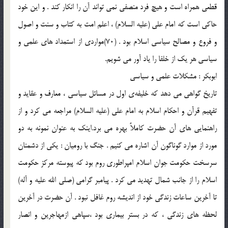
قطعي همراه است و هيچ فرد منصفي نمي تواند آن را انكار كند . و اين خود
حاكي است كه امام علي (علیه السلام) ، اعلم امت به كتاب و سنت و اصول
و فروع و مصالح سياسي اسلام بود . (70)مواردي از استمداد هاي علمي و
سياسي هر يك از خلفا را ياد آور مي شويم.
ابوبكر : مشكلات علمي و سياسي
تاريخ گواهي مي دهد كه خليفه‌ي اول در مسائل سياسي ، معارف و عقايد و
تفهيم قرآن و احكام اسلام به امام علي (علیه السلام) مراجعه مي كرد و از
راهنمايي هاي آن حضرت كاملاً بهره مي برد.اينك به عنوان نمونه به دو
مورد از موارد گوناگون آن اشاره مي كنيم . جنگ با روميان : يكي از دشمنان
سرسخت حكومت جوان اسلام امپراطوري روم بود كه پيوسته مركز حكومت
اسلام را از جانب شمال تهديد مي كرد . پيامبر گرامي (صلی الله علیه و آله)
تا آخرين ساعات زندگي خود از انديشه روم غافل نبود . آن حضرت در آخرين
لحظه هاي زندگي ، كه در بستر بيماري بود ،سپاهي ازمهاجرين و انصار