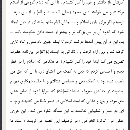
كارشان باز داشتم و خود را كنار كشيدم . تا اين كه ديدم گروهي از اسلام
برگشته و مي خواهند دين محمد (صلی الله علیه و آله) را از بين ببرند .
ترسيدم اگر براي ياري اسلام و مسلمانان قيام نكنم رخنه اي در دين ايجاد
شود كه اندوه آن بر من بزرگ تر و بيشتر از دست دادن حكومت باشد …
بنابراين در آن پيش آمدها حركت كردم تا اينكه جلوي نادرستي و تباه كاري
گرفته شد و دين آرام گرفت و از نگراني باز ايستاد ).(54) در اين نامه حضرت
تصريح مي كند ابتدا خود را كنار كشيدم ؛ اما هنگامي كه اسلام را در خطر
ديدم و احساس كردم كه دين به كمك من احتياج دارد با آن كه حق من
غصب شده بود به كمك دين و مسلمين شتافتم و با خلفاء همكاري نمودم
.حضرت در خطبه‌ي معروف به شقشقيه(55) كه سراپا اندوه از ضايع شدن
حق مردم و رنج و عذابي كه امت اسلامي در عصر خلفا مي كشيدند و چاره
اي جز صبر و شكيبايي نداشتند به اين مسأله اشاره مي كند . ابن جوزي
حنفي در ) تذكرة الخوأص ) در توصيف اين خطبه مي نويسد : استاد ما