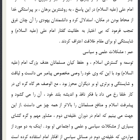
امام علي (علیه السلام) در اين پاسخ ، به روشنترين برهان ، بر پيراستگي خدا
از محاط بودن در مكان، استدلال كرد و دانشمندان يهودي را آن چنان غرق
تعجب فرمود كه بي اختيار به حقانيت گفتار امام علي (علیه السلام) و
شايستگي او براي مقام خلافت اعتراف كردند .
عمر : مشكلات علمي و سياسي
توسعه و گسترش اسلام ، و حفظ كيان مسلمانان هدف بزرگ امام (علیه
السلام) بود با اين كه وي خود را وصي مخصوص پيامبر مي دانست و لياقت
و شايستگي و برتري او بر ديگران محرز بود ، مع الوصف هر گاه گره اي در
كار خلفا رخ مي داد با فكر نافذ و انديشه بلند خود ، آن را مي گشود و
پيشرفت اسلام و منافع مسلمانان را بالاتر از همه چيز مي داسنت .از اين
جهت مي بينيم كه امام در دوران خليفه‌ي دوم ، مشاور مهم و گره گشاي
بسياري از مشكلات سياسي و علمي و اجتماعي او بود . اينك به دو مورد از
مواردي كه خليفه‌ي دوم در مسائل سياسي از افكار امام استفاده كرده است