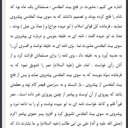
اشاره مي كنيم : مشورت در فتح بيت المقدس : مسلمانان يك ماه بود كه
شام را فتح كرده بودند و تصميم داشتند كه به سوي بيت المقدس پيشروي
نمايند ، فرمانده كل قواي اسلام، ( ابو عبيده جراح) و ( معاذ بن جبل ) بودند ،
معاذ به ابو عبيده گفت : نامه اي به خليفه بنويس و درباره ي پيشروي به
سوي بيت المقدس مشورت نما . وي نامه اي به خليفه نوشت و افسري آن را
به مدينه آورد و به خليفه داد ، وي نامه را براي مسلمانان قرائت كرد و از
آنان رأي خواست . امام علي (علیه السلام) عمر را تشويق نمود كه به
فرمانده سپاه بنويسد كه به سوي بيت المقدس پيشروي نمايد و پس از فتح
بيت المقدس از پيشروي ، باز نايستد و به سرزمين قيصر گام نهد و مطمئن
باشد كه پيروزي از آن اوست و پيامبر از چنين پيروزي خبر داده است . عمر
فوراً قلم و كاغذ خواست نامه اي به ابو عبيده نوشت و او را به ادامه نبرد و
پيشروي به سوي بيت المقدس تشويق كرد و افزود پسر عموي پيامبر اكرم
(صلی الله علیه و آله) علي بن ابي طالب (علیه السلام) بر ما بشارت داد كه