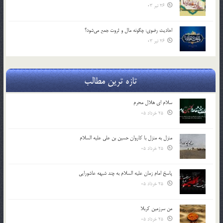
26 تیر 03
احادیث رضوی: چگونه مال و ثروت جمع می‌شود؟
26 تیر 03
تازه ترین مطالب
سلام ای هلال محرم
25 خرداد 05
منزل به منزل با کاروان حسین بن علی علیه السلام
25 خرداد 05
پاسخ امام زمان علیه السلام به چند شبهه عاشورایی
25 خرداد 05
من سرزمین کربلا
25 خرداد 05