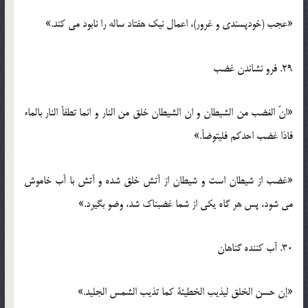
«عجب (خودپسندی و غرور)، اعمال نیک هفتاد ساله را نابود می کند.»
29. فرو نشاندن غضب
«انّ الغضب من الشیطان و ان الشیطان خلق من النار و انما تطفأ النار بالماء
فاذا غضب احدکم فلیتوضأ.»
«غضب از شیطان است و شیطان از آتش خلق شده و آتش با آب خاموش
می شود، پس هر گاه یکی از شما غضبناک شد، وضو بگیرد.»
30. آب کننده گناهان
«إن حسن الخلق لیذیب الخطیئة کما تذیب الشمس الجلید.»