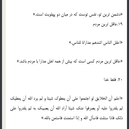
«دشمن ترین تو، نفس توست که در میان دو پهلویت است.»
19.عاقل ترین مردم
«اعقل الناس اشدهم مداراة للناس.»
«عاقل ترین مردم کسی است که بیش از همه اهل مدارا با مردم باشد.»
20. فقط خدا
«اعلم أن الخلایق لو اجتمعوا علی أن یعطوک شیئا و لم یرد الله أن یعطیک
لم یقدروا علیه أو یصرفوا عنک شیئا أراد الله أن یصیبک به لم یقدروا علی
ذلک فاذا سئلت فاسأل الله و إذا استعنت فاستعن بالله.»