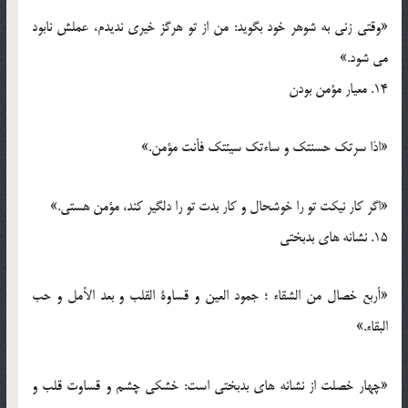
«وقتی زنی به شوهر خود بگوید: من از تو هرگز خیری ندیدم، عملش نابود
می شود.»
14. معیار مؤمن بودن
«اذا سرتک حسنتک و ساءتک سیئتک فأنت مؤمن.»
«اگر کار نیکت تو را خوشحال و کار بدت تو را دلگیر کند، مؤمن هستی.»
15. نشانه های بدبختی
«أربع خصال من الشقاء ؛ جمود العین و قساوة القلب و بعد الأمل و حب
البقاء.»
«چهار خصلت از نشانه های بدبختی است: خشکی چشم و قساوت قلب و