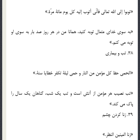
«توبوا إلی الله تعالی فأنّی أتوب إلیه کل یوم مائة مرّة.»
«به سوی خدای متعال توبه کنید، همانا من در هر روز صد بار به سوی او
توبه می کنم.»
38. تب و بیماری
«الحمی حظ کل مؤمن من النار و حمی لیلة تکفر خطایا سنة.»
«تب نصیب هر مؤمن از آتش است و تب یک شب، گناهان یک سال را
پاک می کند.»
39. زنا کردن چشم
«زنا العینین النظر.»