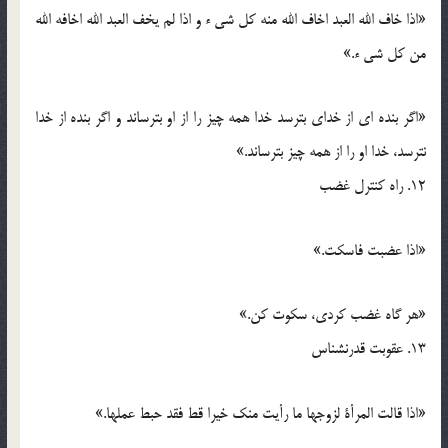
«اذا خاف الله العبد اخاف الله منه کل شی ء و اذا لم یخف العبد الله اخافه الله
من کل شی ء.»
«اگر بنده ای از خدای بترسد خدا همه چیز را از او بترساند و اگر بنده از خدا
نترسد، خدا او را از همه چیز بترساند.»
12. راه کنترل غضب
«اذا عضبت فاسکت.»
«هر گاه غضب کردی، سکوت کن.»
13. عقوبت قدرنشناس
«اذا قالت المرأة لزوجها ما رأیت منک خیرا قط فقد حبط عملها.»