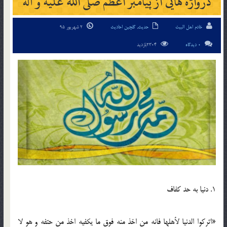
درواژه هایی از پیامبر اعظم صلی الله علیه و آله
خادم اهل البیت
حدیث
,
گلچین احادیث
2 شهریور 95
0 دیدگاه
2304بازدید
1. دنیا به حد کفاف
«اترکوا الدنیا لأهلها فانه من اخذ منه فوق ما یکفیه اخذ من حتفه و هو لا