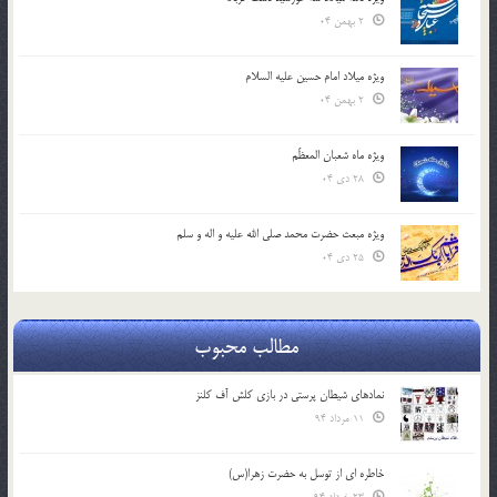
2 بهمن 04
ویژه میلاد امام حسین علیه السلام
2 بهمن 04
ویژه ماه شعبان المعظّم
28 دی 04
ویژه مبعث حضرت محمد صلی الله علیه و اله و سلم
25 دی 04
مطالب محبوب
نمادهای شیطان پرستی در بازی کلش آف کلنز
11 مرداد 94
خاطره ای از توسل به حضرت زهرا(س)