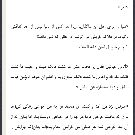
یشعر.»
«دنیا را برای اهل آن واگذارید زیرا هر کس از دنیا بیش از حد کفافش
برگیرد، در هلاک خویش می کوشد، در حالی که نمی داند.»
2. پیام جبرئیل امین علیه السلام
«أتانی جبرئیل فقال یا محمد عش ما شئت فانک میت و احبب ما شئت
فانک مفارقه و اعمل ما شئت فانک مجزی به و اعلم ان شرف المؤمن قیامه
باللیل و عزه استغناؤه عن الناس.»
«جبرئیل نزد من آمد و گفت: ای محمد هر چه می خواهی زندگی کن(اما
بدان)که عاقبت خواهی مرد؛ هر چه را می خواهی دوست بدار(اما بدان)که از
آن جدا خواهی شد؛ هر عملی می خواهی انجام بده(اما بدان)که جزایش را