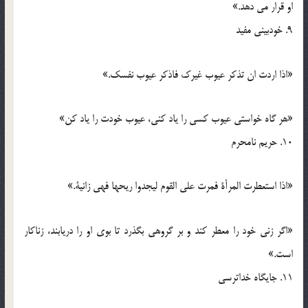
او قرار می دهد.»
9. خودبینی مفید
«اذا اردت ان تذکر عیوب غیرک فاذکر عیوب نفسک.»
«هر گاه خواستی عیوب کسی را یاد کنی، عیوب خودت را یاد کن»
10. حریم نامحرم
«اذا استعطرت المرأة فمرت علی القوم لیجدوا ریحها فهی زانیة.»
«اگر زنی خود را معطر کند و بر گروهی بگذرد تا بوی او را دریابند، زناکار
است.»
11. جایگاه خداترسی