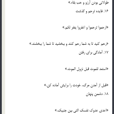
طولانی بودن آرزو و حب بقاء.»
16. فایده ترحم و گذشت
«ارحموا ترحموا و اغفروا یغفر لکم.»
«رحم کنید تا به شما رحم کنند و ببخشید تا شما را ببخشند.»
17. آمادگی برای رفتن
«استعد للموت قبل نزول الموت.»
«قبل از آمدن مرگ، خودت را برایش آماده کن.»
18. دشمن پنهان
«اعدی عدوک نفسک التی بین جنبیک.»