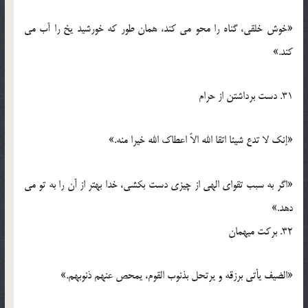
«خوش خلقی، گناه را محو می کند، همان طور که خورشید یخ را آب می
کند.»
31. دست برداشتن از حرام
«إنک لا تدع شیئا اتقا الله الاّ اعطاک الله خیرا منه.»
«اگر به سبب تقوای الهی از چیزی دست بکشی، خدا بهتر از آن را به تو می
دهد.»
32. برکت میهمان
«الضیف یأتی برزقه و یرتحل بذنوب القوم، یمحص عنهم ذنوبهم.»