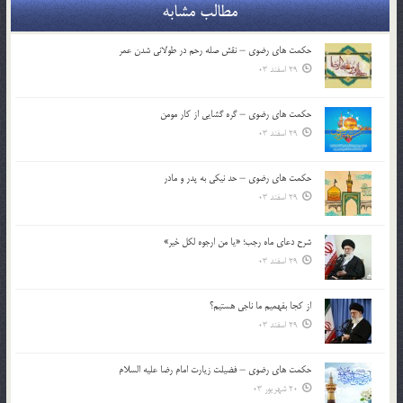
مطالب مشابه
حکمت های رضوی – نقش صله رحم در طولانی شدن عمر
29 اسفند 03
حکمت های رضوی – گره گشایی از کار مومن
29 اسفند 03
حکمت های رضوی – حد نیکی به پدر و مادر
29 اسفند 03
شرح دعای ماه رجب؛ «یا من ارجوه لکل خیر»
29 اسفند 03
از كجا بفهميم ما ناجی هستیم؟
29 اسفند 03
حکمت های رضوی – فضیلت زیارت امام رضا علیه السلام
20 شهریور 03