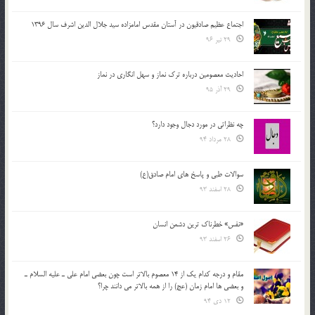
اجتماع عظیم صادقیون در آستان مقدس امامزاده سید جلال الدین اشرف سال 1396
29 تیر 96
احادیث معصومین درباره ترک نماز و سهل انگاری در نماز
29 آذر 95
چه نظراتی در مورد دجال وجود دارد؟
28 مرداد 94
سوالات طبی و پاسخ های امام صادق(ع)
28 اسفند 93
«نفس» خطرناک ترین دشمن انسان
26 اسفند 93
مقام و درجه كدام يك از 14 معصوم بالاتر است چون بعضي امام علي ـ عليه السلام ـ
و بعضي ها امام زمان (عج) را از همه بالاتر مي دانند چرا؟
12 دی 94