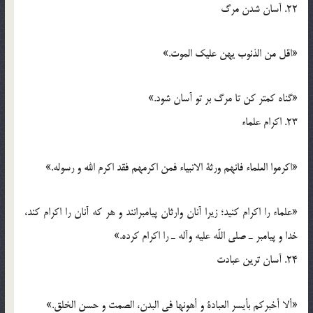
22. آسان شدن مرگ
«اقل من الذنوب یهن علیک الموت.»
«گناه کمتر کن تا مرگ بر تو آسان شود.»
23. اکرام علماء
«اکرموا العلماء فانهم ورثة الانبیاء فمن اکرمهم فقد اکرم الله و رسوله.»
«علماء را اکرام کنید؛ زیرا آنان وارثان پیامبرانند و هر که آنان را اکرام کند،
خدا و پیامبر ـ صلی اللّه علیه وآله ـ را اکرام کرده.»
24. آسان ترین عبادت
«ألا أخبرکم بأیسر العبادة و أهونها فی البدن، الصمت و حسن الخلق.»