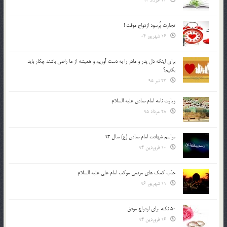
23 خرداد 94
تجارت پُرسود ازدواج موقت !
16 شهریور 04
براي اينكه دل پدر و مادر را به دست آوريم و هميشه از ما راضي باشند چكار بايد
بكنيم؟
23 تیر 95
زیارت نامه امام صادق علیه السلام
28 مرداد 95
مراسم شهادت امام صادق (ع) سال 93
10 فروردین 94
جذب کمک های مردمی موکب امام علی علیه السلام
11 شهریور 96
50 نکته برای ازدواج موفق
16 فروردین 94