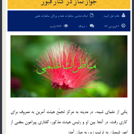
جواز نماز در كنار قبور
خادم اهل البیت
اسلام شناسی
,
مناظرات علما و بزرگان
,
مناظرات علمی
3 فروردین 94
0 دیدگاه
1936بازدید
يكي از علماي شيعه، در مدينه به مركز تجمّع هيئت آمرين به معروف براي
كاري رفت، در آنجا بين او و رئيس هيئت مذكور، گفتاري پيرامون بعضي از
امور شيعيان به ترتيب زير، به ميان آمد: