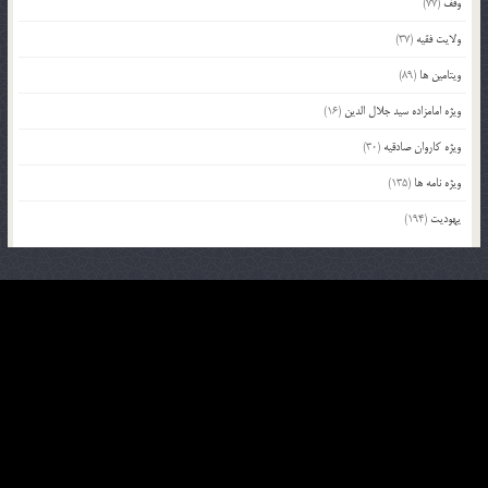
وقف
(77)
ولایت فقیه
(37)
ویتامین ها
(89)
ویژه امامزاده سید جلال الدین
(16)
ویژه کاروان صادقیه
(30)
ویژه نامه ها
(135)
یهودیت
(194)