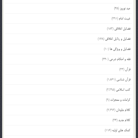
عید نوروز
(45)
غیبت امام
(291)
فضایل اخلاقی
(183)
فضایل و رذایل اخلاقی
(168)
فضایل و ویژگی ها
(10)
فقه و احکام شرعی
(340)
قرآن
(23)
قرآن شناسی
(1,861)
کتب اسلامی
(2,295)
کرامات و معجزات
(9)
کلام جاودان
(2,293)
کلام جدید
(34)
کمک های اولیه
(116)