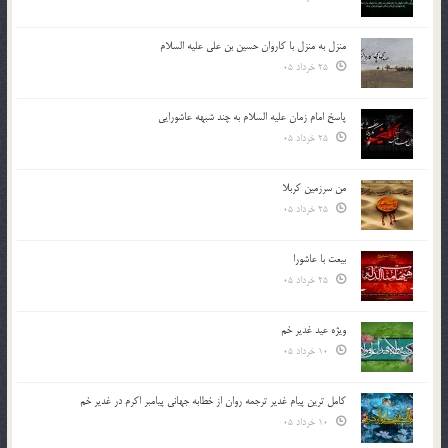
منزل به منزل با کاروان حسین بن علی علیه السلام
25 خرداد 05
پاسخ امام زمان علیه السلام به چند شبهه عاشورایی
25 خرداد 05
من سرزمین کربلا
25 خرداد 05
بیعت با عاشورا
25 خرداد 05
ویژه عید غدیر خم
10 خرداد 05
کامل ترین پیام غدیر ترجمه روان از خطابه جهانی پیامبر اکرم در غدیر خم
10 خرداد 05