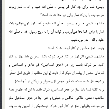
رئيس: شما براي چه كنار قبر پيامبر ـ صلّي الله عليه و آله ـ، نماز زيارت
مي‌خوانيد، با اين‌كه نماز براي غير خدا شرك است؟
دانشمند شيعي: ما براي پيامبر ـ صلّي الله عليه و آله ـ نماز نمي‌خوانيم، بلكه
نماز را براي خدا بجا مي‌آوريم، و ثواب آن را به روح رسول خدا ـ صلّي الله
عليه و آله ـ نثار مي‌نمائيم.
رئيس: نماز خواندن در كنار قبرها، شرك است.
دانشمند شيعي: اگر نماز در كنار قبرها شرك باشد، بنابراين بايد نماز در كنار
كعبه نيز شرك باشد، زيرا در «حجر اسماعيل» قبر هاجر و اسماعيل و
قبرهاي بعضي از پيامبران ديگر قرار دارند (و اين مطلب از طريق اهل تسنّن
و شيعه نقل شده است، كه قبور جمعي از پيامبران و بزرگان در آنجاست)
و به گفتة شما بايد نماز در حجر اسماعيل، شرك باشد با اين‌كه علماي همة
مذاهب (حنفي، مالكي، شافعي و حنبلي) و غير آنها در حجر اسماعيل نماز
مي‌خوانند، بنابراين نماز در كنار قبور شرك نيست.يكي از آمرين به معروف