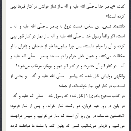
گفت: «پيامبر خدا ـ صلّي الله عليه و آله ـ از نماز خواندن در كنار قبرها نهي
كرده است!»
دانشمند شيعي: اين سخن، نسبت دروغ به پيامبر ـ صلّي الله عليه و آله ـ
است، اگر واقعاً رسول خدا ـ صلّي الله عليه و آله ـ از نماز در كنار قبور نهي
كرده و آن را حرام دانسته، پس چرا ميليون‌ها نفر از حاجيان و زائران با او
مخالفت مي‌كنند، و همين فعل حرام را در مسجد پيامبر ـ صلّي الله عليه و
آله ـ در كنار قبر آن حضرت و در كنار قبر عمر و ابوبكر، مرتكب مي‌شوند؟
وانگهي رواياتي نقل شده كه پيامبر ـ صلّي الله عليه و آله ـ و بعضي از
اصحاب در كنار قبور نماز خوانده‌اند، از جمله:
در كتاب صحيح بخاري[1] نقل شده كه رسول خدا ـ صلّي الله عليه و آله ـ
در بقيع در روز عيد قربان، دو ركعت نماز خواند، و پس از نماز فرمود:
«نخستين مناسك در اين روز آن است كه نماز مي‌خوانيم، و سپس مراجعت
مي‌كنيم، و قرباني مي‌نمائيم، كسي كه چنين كند، با سنت ما موافقت كرده