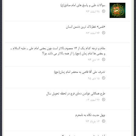
سوالات طبی و پاسخ های امام صادق(ع)
28 اسفند 93
«نفس» خطرناک ترین دشمن انسان
26 اسفند 93
مقام و درجه كدام يك از 14 معصوم بالاتر است چون بعضي امام علي ـ عليه السلام ـ
و بعضي ها امام زمان (عج) را از همه بالاتر مي دانند چرا؟
12 دی 94
تشرف علي آقا قاضي به محضر امام زمان(عج)
15 دی 95
طرح همگانی خواندن دعای فرج در لحظه تحویل سال
27 اسفند 03
چهل حدیث نگاه به نامحرم
13 خرداد 94