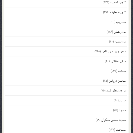
گلچین احادیث
(372)
گنجینه معارف
(495)
ماه رجب
(20)
ماه رمضان
(176)
ماه شعبان
(20)
ماهها و روزهای خاص
(745)
مبانی اعتقادی
(20)
مختلف
(367)
مدعیان دروغین
(25)
مراجع معظم تقلید
(15)
مردان
(40)
مسجد
(87)
مسجد مقدس جمکران
(19)
مسیحیت
(229)