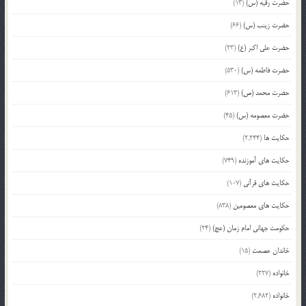
حضرت رقیه (س)
(13)
حضرت زینب (س)
(66)
حضرت علی اکبر (ع)
(23)
حضرت فاطمه (س)
(530)
حضرت محمد (ص)
(613)
حضرت معصومه (س)
(45)
حکایت ها
(2,244)
حکایت های آموزنده
(749)
حکایت های قرآنی
(107)
حکایت های معصومین
(838)
حکومت جهانی امام زمان (عج)
(24)
خاندان عصمت
(15)
خانواده
(227)
خانواده
(2,682)