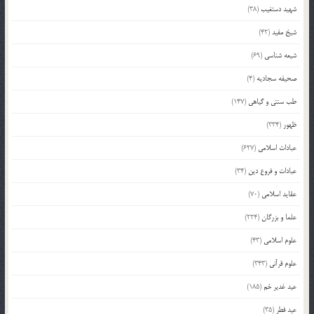
شهید دستغیب
(38)
شیخ مفید
(42)
شیعه شناسی
(69)
صحیفه سجادیه
(4)
طب سنتی و گیاهی
(147)
ظهور
(334)
عبادات اسلامی
(627)
عبادات و فروع دین
(34)
عقاید اسلامی
(70)
علما و بزرگان
(224)
علوم اسلامی
(43)
علوم قرآنی
(343)
عید غدیر خم
(185)
عید فطر
(35)