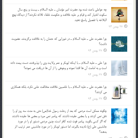
چه عواملي باعث شده بود حضرت امير مؤمنان ـ عليه السلام ـ بيست و پنج سال
سکوت اختيار کند و قيام بر عليه خلافت و حکومت خلفاء ثلاثه نکردند؟ از ديدگاه نهج
البلاغه با تفصيل پاسخ دهيد.
27 بهمن 94
چرا حضرت علي ـ عليه السلام ـ در شورايي كه عثمان را به خلافت برگزيدند، عضويت
داشت؟
27 بهمن 94
چرا علي ـ عليه السلام ـ با اينكه ابوبكر و عمر ولايت وي را نپذيرفتند، دست بيعت داده
است و به امامت آن ها اقتدا نموده و وجوهي را از آن ها دريافت مي نموده؟
27 بهمن 94
چرا حضرت علي ـ عليه السلام ـ با غاصبين خلافت مخالفت علني نکرد، بلكه همكاري
مي کردند؟
27 بهمن 94
چگونه ممكن است مردمي كه بعد از رحلت رسول خدا(ص) حتی به مدت سه روز او را
دفن نمي كردند و یا بعضي عقيده داشتند كه پيامبر نمي ميرد و بعضي ها عقيده داشتند
كه اگر كسي بگويد: پيامبر فوت شده كافر است، چنین مردمی دستور او را در مورد
جانشيني علي (ع) ناديده بگيرند، اما دستور ابوبكر را در مورد جانشيني عمر ترتیب اثر
بدهند؟