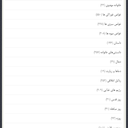
خانواده مهدوی
(22)
خواص خوراکی ها
(550)
خواص سبزی ها
(228)
خواص میوه ها
(308)
داستان
(146)
دانستنی‌های خانواده
(357)
دجال
(29)
دعاها و زیارت
(19)
رذایل اخلاقی
(252)
رژیم های غذایی
(209)
روز قدس
(31)
روز مباهله
(41)
روزه
(93)
روزه و سلامتی
(101)