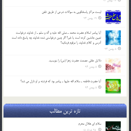
27 بهمن 94
لیست مراکز پاسخگویی به سوالات شرعی از طریق تلفن
19 بهمن 94
آيا پيامبر اسلام حضرت محمد ـ صلي الله عليه و آله و سلم ـ از خداوند درخواست
تعيين جانشين کرده است يا خير؟ اگر چنين درخواستي شده خداوند چه پاسخ داده است
آدرس و کلام خداوند را مرقوم فرمائيد؟
5 بهمن 94
دلايل عقلي عصمت حضرت زهرا (س) را بنويسيد.
5 بهمن 94
آيا حضرت فاطمه ـ سلام الله عليها ـ پيامبر بود كه فرشته بر او نازل مي شد؟
5 بهمن 94
تازه ترین مطالب
سلام ای هلال محرم
25 خرداد 05