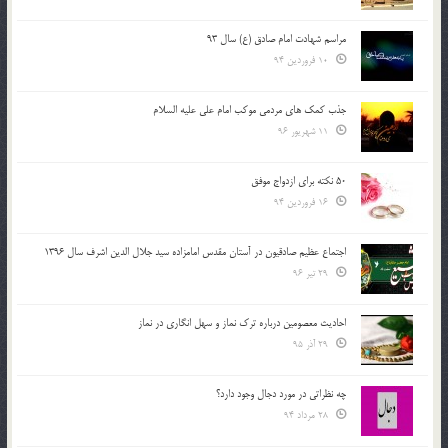
مراسم شهادت امام صادق (ع) سال 93
10 فروردین 94
جذب کمک های مردمی موکب امام علی علیه السلام
11 شهریور 96
50 نکته برای ازدواج موفق
16 فروردین 94
اجتماع عظیم صادقیون در آستان مقدس امامزاده سید جلال الدین اشرف سال 1396
29 تیر 96
احادیث معصومین درباره ترک نماز و سهل انگاری در نماز
29 آذر 95
چه نظراتی در مورد دجال وجود دارد؟
28 مرداد 94