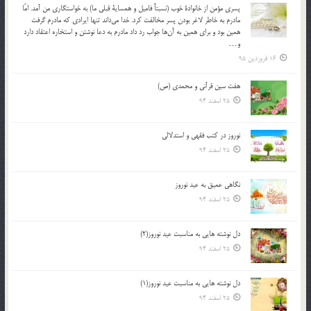
پسري مؤمن از خانوادة خوب (نسبتاً فاميل و همساية قبلي ما) به خواستگاري من آمد. امّا
مادرم به خاطر لاغر بودن پسر مخالفت كرد. خدا مي‌داند تنها ايرادي كه مادرم گرفت
همين بود و براي همين به آن‌ها جواب رد داد مادرم به دعا نوشتن و استخاره اعتقاد دارد
و…
16 فروردین 95
هفت سین قرآنی و محمدی (ص)
25 اسفند 94
نوروز در كتب فقهى و استدلالى‏
25 اسفند 94
نگاهى عميق به عيد نوروز
25 اسفند 94
دل نوشته هایی به مناسبت عید نوروز(2)
25 اسفند 94
دل نوشته هایی به مناسبت عید نوروز(1)
25 اسفند 94