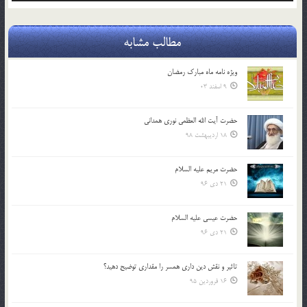
مطالب مشابه
ویژه نامه ماه مبارک رمضان
9 اسفند 03
حضرت آیت الله العظمی نوری همدانی
18 اردیبهشت 98
حضرت مریم علیه السلام
21 دی 96
حضرت عیسی علیه السلام
21 دی 96
تاثير و نقش دين داري همسر را مقداري توضيح دهيد؟
16 فروردین 95