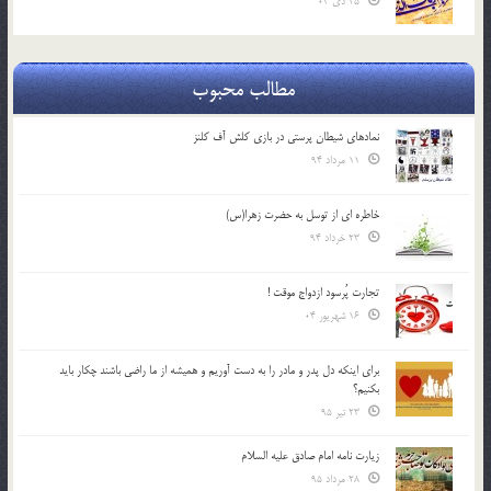
25 دی 04
مطالب محبوب
نمادهای شیطان پرستی در بازی کلش آف کلنز
11 مرداد 94
خاطره ای از توسل به حضرت زهرا(س)
23 خرداد 94
تجارت پُرسود ازدواج موقت !
16 شهریور 04
براي اينكه دل پدر و مادر را به دست آوريم و هميشه از ما راضي باشند چكار بايد
بكنيم؟
23 تیر 95
زیارت نامه امام صادق علیه السلام
28 مرداد 95