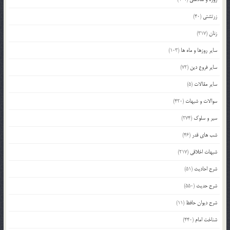
زرتشتی
(40)
زنان
(317)
سایر روزها و ماه ها
(103)
سایر فروع دین
(72)
سایر مقالات
(5)
سوالات و شبهات
(420)
سیر و سلوک
(274)
شب های قدر
(46)
شبهات اخلاقی
(217)
شرح احادیث
(51)
شرح حدیث
(550)
شرح دیوان حافظ
(11)
شناخت امام
(440)