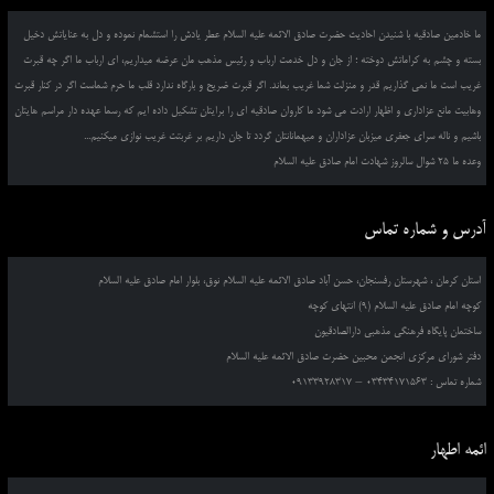
ما خادمین صادقیه با شنیدن احادیث حضرت صادق الائمه علیه السلام عطر یادش را استشمام نموده و دل به عنایاتش دخیل
بسته و چشم به کراماتش دوخته ؛ از جان و دل خدمت ارباب و رئیس مذهب مان عرضه میداریم، ای ارباب ما اگر چه قبرت
غریب است ما نمی گذاریم قدر و منزلت شما غریب بماند. اگر قبرت ضریح و بارگاه ندارد قلب ما حرم شماست اگر در کنار قبرت
وهابیت مانع عزاداری و اظهار ارادت می شود ما کاروان صادقیه ای را برایتان تشکیل داده ایم که رسما عهده دار مراسم هایتان
باشیم و ناله سرای جعفری میزبان عزاداران و میهمانانتان گردد تا جان داریم بر غربتت غریب نوازی میکنیم...
وعده ما 25 شوال سالروز شهادت امام صادق علیه السلام
آدرس و شماره تماس
استان کرمان ، شهرستان رفسنجان، حسن آباد صادق الائمه علیه السلام نوق، بلوار امام صادق علیه السلام
کوچه امام صادق علیه السلام (9) انتهای کوچه
ساختمان پایگاه فرهنگی مذهبی دارالصادقیون
دفتر شورای مرکزی انجمن محبین حضرت صادق الائمه علیه السلام
شماره تماس : 03434171563 – 09133928317
ائمه اطهار