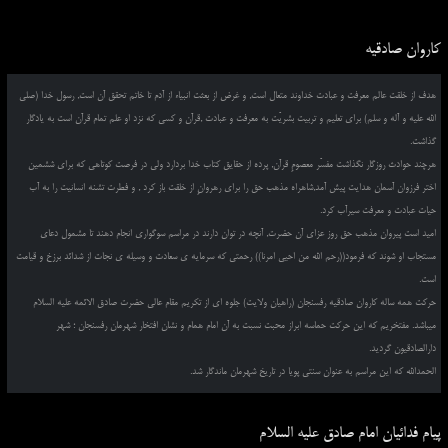
کاروان صادقیه
هدف از خلقت عالم معرفت و عبادت خداوند متعال است, و غرض از بعثت انبیاء از آدم تا خاتم تحقق آن است, رسول خدا (صلی
الله علیه و آله و سلم) برای تعلیم و تربیت بشریّت به معرفت و عبادت ,قرآن و کسی که نزد او علم تمام قرآن است به یادگار
گذاشت.
هرچند حوادث روزگار نگذاشت مفسّر معصومِ قرآن, پرده از حقایق کتاب خدا بردارد ولی در فرصت کوتاهی که برای ششمین
اختر فرزوان آسمان هدایت پیش آمد,شاهراه مذهب حق را برای رهروانِ از خلقت باز کرد , و فطرت تشنه انسانیت را به آب
حیات عبادت و معرفت سیرآب کرد.
امید است پیروان مذهب حق روز عزای آن حضرت, آنچه در توان دارند در مراسم سوگواری انجام دهند تا مشمول دعای
مستجاب او شوند که فرمود((رحم الله من احیی امرنا)) رحمتی که سرمایه ی سعادت و وسیله ی نجات از شدائد برزخ و قیامت
است.
حرکت همه ساله کاروان صادقیه رفسنجان (راهیان ولایت) جلوه ای از تکریم مقام عالی حضرت صادق الائمه علیه السلام
میباشد. مفتخریم که این حرکت حماسه ابراز محبت نسبت به آن امام همام و نشان افتخار شهرمان رفسنجان ؛ شهر
دارالصادقیون گردید.
الحمدالله که این مراسم به عنوان سنتی پویا در تاریخ شهرمان ماندگار شد.
پیام فدائیان امام صادق علیه السلام