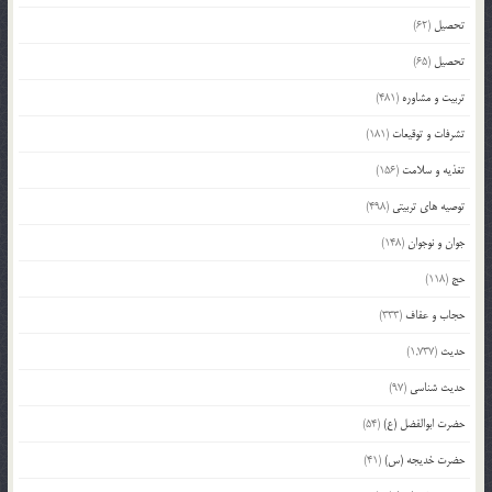
تحصیل
(62)
تحصیل
(65)
تربیت و مشاوره
(481)
تشرفات و توقیعات
(181)
تغذیه و سلامت
(156)
توصیه های تربیتی
(498)
جوان و نوجوان
(148)
حج
(118)
حجاب و عفاف
(333)
حدیث
(1,737)
حدیث شناسی
(97)
حضرت ابوالفضل (ع)
(54)
حضرت خدیجه (س)
(41)