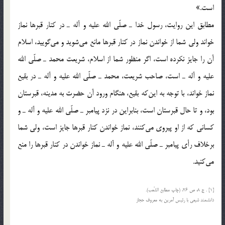
است.»
مطابق اين روايت، رسول خدا ـ صلّي الله عليه و آله ـ در كنار قبرها نماز
خواند ولي شما از خواندن نماز در كنار قبرها مانع مي‌شويد و مي‌گوييد، اسلام
آن را جايز نكرده است، اگر منظور شما از اسلام، شريعت محمد ـ صلّي الله
عليه و آله ـ است، صاحب شريعت، محمد ـ صلّي الله عليه و آله ـ در بقيع
نماز خواند، با توجه به اين‌كه بقيع، هنگام ورود آن حضرت به مدينه، قبرستان
بود، و تا حال قبرستان است، بنابراين در نزد پيامبر ـ صلّي الله عليه و آله ـ و
كساني كه از او پيروي مي‌كنند، نماز خواندن كنار قبرها جايز است، ولي شما
برخلاف رأي پيامبر ـ صلّي الله عليه و آله ـ نماز خواندن در كنار قبرها را منع
مي‌كنيد.
[1] . ج 8، ص 26، (چاپ مطابع الشّعب).
دانشمند شيعي با رئيس آمرين به معروف حجاز