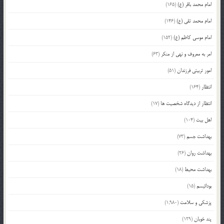
امام محمد باقر (ع)
(165)
امام محمد تقی (ع)
(146)
امام موسی کاظم (ع)
(152)
امر به معروف و نهی از منکر
(63)
امور تربیتی فرزندان
(51)
انتظار
(164)
انتظار از دیدگاه شخصیت ها
(17)
اهل بیت
(104)
بهداشت جسم
(73)
بهداشت روان
(26)
بهداشت محیط
(18)
بودائیسم
(15)
پزشکی و سلامت
(1,980)
پند خوبان
(129)