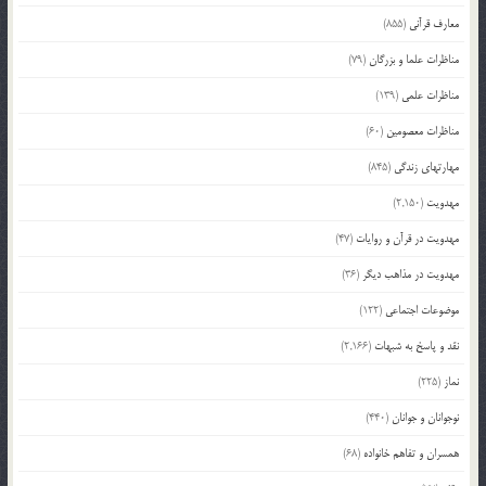
معارف قرآنی
(855)
مناظرات علما و بزرگان
(79)
مناظرات علمی
(139)
مناظرات معصومین
(60)
مهارتهای زندگی
(845)
مهدویت
(2,150)
مهدویت در قرآن و روایات
(47)
مهدویت در مذاهب دیگر
(36)
موضوعات اجتماعی
(122)
نقد و پاسخ به شبهات
(2,166)
نماز
(225)
نوجوانان و جوانان
(440)
همسران و تفاهم خانواده
(68)