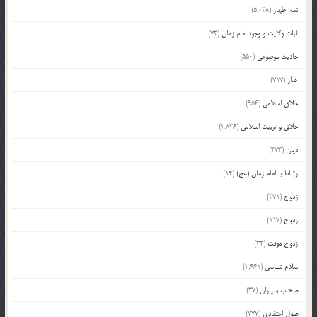
ائمه اطهار
(5,038)
اثبات ولایت و وجود امام زمان
(73)
احادیث موضوعی
(550)
اخبار
(717)
اخلاق اسلامی
(956)
اخلاق و تربیت اسلامی
(2,836)
ادیان
(474)
ارتباط با امام زمان (عج)
(14)
ازدواج
(371)
ازدواج
(117)
ازدواج موقت
(32)
اسلام شناسی
(2,661)
اصحاب و یاران
(37)
اصول اعتقادی
(777)