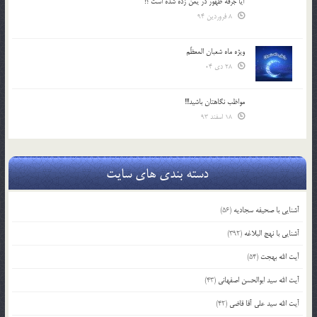
آیا جرقه ظهور در یمن زده شده است ؟!
8 فروردین 94
ویژه ماه شعبان المعظّم
28 دی 04
مواظب نگاهتان باشید!!!
18 اسفند 93
دسته بندی های سایت
آشنایی با صحیفه سجادیه
(56)
آشنایی با نهج البلاغه
(392)
آیت الله بهجت
(54)
آیت الله سید ابوالحسن اصفهانی
(43)
آیت الله سید علی آقا قاضی
(42)