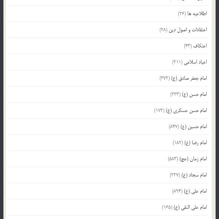
اطلاعیه ها
(26)
اعتقادات و اصول دین
(28)
اعتکاف
(43)
اعیاد اسلامی
(211)
امام جعفر صادق (ع)
(372)
امام حسن (ع)
(233)
امام حسن عسکری (ع)
(172)
امام حسین (ع)
(847)
امام رضا (ع)
(182)
امام زمان (عج)
(583)
امام سجاد (ع)
(227)
امام علی (ع)
(894)
امام علی النقی (ع)
(165)