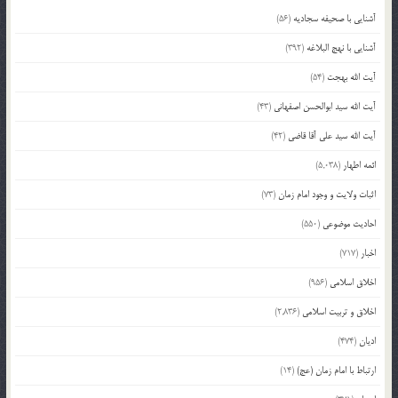
آشنایی با صحیفه سجادیه
(56)
آشنایی با نهج البلاغه
(392)
آیت الله بهجت
(54)
آیت الله سید ابوالحسن اصفهانی
(43)
آیت الله سید علی آقا قاضی
(42)
ائمه اطهار
(5,038)
اثبات ولایت و وجود امام زمان
(73)
احادیث موضوعی
(550)
اخبار
(717)
اخلاق اسلامی
(956)
اخلاق و تربیت اسلامی
(2,836)
ادیان
(474)
ارتباط با امام زمان (عج)
(14)