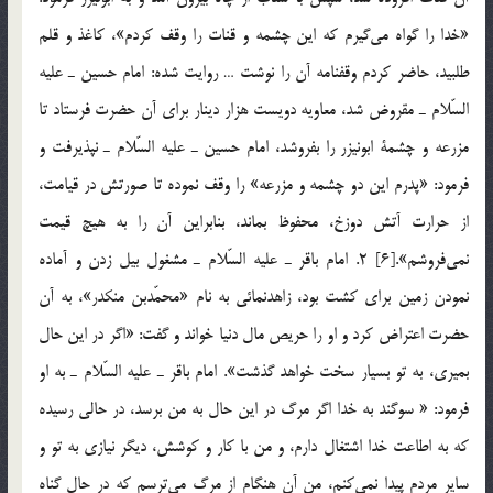
«خدا را گواه مي‌گيرم كه اين چشمه و قنات را وقف كردم»، كاغذ و قلم
طلبيد، حاضر كردم وقفنامه آن را نوشت … روايت شده: امام حسين ـ عليه
السّلام ـ مقروض شد، معاويه دويست هزار دينار براي آن حضرت فرستاد تا
مزرعه و چشمة ابونيزر را بفروشد، امام حسين ـ عليه السّلام ـ نپذيرفت و
فرمود: «پدرم اين دو چشمه و مزرعه» را وقف نموده تا صورتش در قيامت،
از حرارت آتش دوزخ، محفوظ بماند، بنابراين آن را به هيچ قيمت
نمي‌فروشم».[6] 2. امام باقر ـ عليه السّلام ـ مشغول بيل زدن و آماده
نمودن زمين براي كشت بود، زاهد‌نمائي به نام «محمّدبن منكدر»، به آن
حضرت اعتراض كرد و او را حريص مال دنيا خواند و گفت: «اگر در اين حال
بميري، به تو بسيار سخت خواهد گذشت». امام باقر ـ عليه السّلام ـ به او
فرمود: « سوگند به خدا اگر مرگ در اين حال به من برسد، در حالي رسيده
كه به اطاعت خدا اشتغال دارم، و من با كار و كوشش، ديگر نيازي به تو و
ساير مردم پيدا نمي‌كنم، من آن هنگام از مرگ مي‌ترسم كه در حال گناه