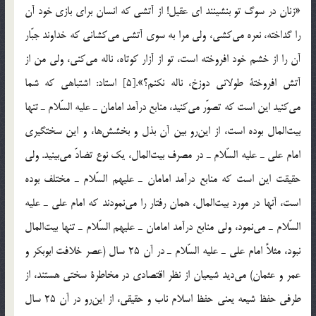
«زنان در سوگ تو بنشينند اي عقيل! از آتشي كه انسان براي بازي خود آن
را گداخته، نعره مي‌كشي، ولي مرا به سوي آتشي مي‌كشاني كه خداوند جبّار
آن را از خشم خود افروخته است، تو از آزار كوتاه، ناله مي‌كني، ولي من از
آتش افروختة طولاني دوزخ، ناله نكنم؟».[5] استاد: اشتباهي كه شما
مي‌كنيد اين است كه تصوّر مي‌كنيد، منابع درآمد امامان ـ عليه السّلام ـ تنها
بيت‌المال بوده است، از اين‌رو بين آن بذل و بخشش‌ها، و اين سختگيري
امام علي ـ عليه السّلام ـ در مصرف بيت‌المال، يك‌ نوع تضادّ مي‌بينيد. ولي
حقيقت اين است كه منابع درآمد امامان ـ عليهم السّلام ـ مختلف بوده
است، آنها در مورد بيت‌‌المال، همان رفتار را مي‌نمودند كه امام علي ـ عليه
السّلام ـ مي‌نمود، ولي منابع درآمد امامان ـ عليهم السّلام ـ تنها بيت‌المال
نبود، مثلاً امام علي ـ عليه السّلام ـ در آن 25 سال (عصر خلافت ابوبكر و
عمر و عثمان) مي‌ديد شيعيان از نظر اقتصادي در مخاطرة سختي هستند، از
طرفي حفظ شيعه يعني حفظ اسلام ناب و حقيقي، از اين‌رو در آن 25 سال