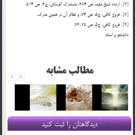
[7] . ارشاد شيخ مفيد، ص 284، مستدرك الوسائل، ج2، ص 514.
[8] . فروع كافي، ج5، ص 74، و نظائر آن در همين مدرك.
[9] . فروع كافي، ج5، ص 75ـ76.
دانشجو و استاد
مطالب مشابه
دیدگاهتان را ثبت کنید