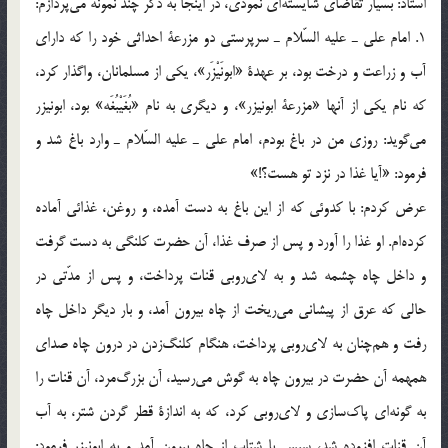
استاد: بسيار تقاضاي شايسته‌اي نمودي، در اينجا به ذكر چند نمونه مي‌پردازم:
1. امام علي ـ عليه السّلام ـ سرپرستي دو مزرعة احداثي خود را كه داراي
آب و زراعت و درخت بود، بر عهدة «ابونَيْزَر»، يكي از مسلمانان، واگذار كرد،
كه نام يكي از آنها «مزرعة ابونيزر»، و ديگري به نام «بُغَيْبُغَه» بود، ابونيزر
مي‌گويد: روزي من در باغ بودم، امام علي ـ عليه السّلام ـ وارد باغ شد و
فرمود: «آيا غذا در نزد تو هست؟!»
عرض كردم: با كدوئي كه از اين باغ به دست آمده، و روغن، غذائي آماده
كرده‌ام. او غذا را آورد و پس از صرف غذا، آن حضرت كلنگي به دست گرفت
و داخل چاه چشمه شد و به لاي‌روبي قنات پرداخت، و پس از مدّتي در
حالي كه عرق از پيشاني مي‌ريخت از چاه بيرون آمد، و بار ديگر داخل چاه
رفت و هم‌‌چنان به لاي‌روبي پرداخت، هنگام كلنگ‌زدن در درون چاه صداي
همهمه آن حضرت در بيرون چاه به گوش مي‌رسيد، آن بزر‌گ‌مرد، آن قنات را
به گونه‌اي پاك‌سازي و لاي‌روبي كرد، كه به اندازة قطر گردن شتر، به آب
آن قنات افزوده شد، سپس با شتاب از چاه بيرون آمد و به ابونيزر فرمود: