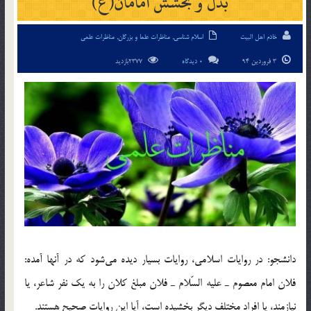
بذل و بخشش امامان(ع)
خادم اهل البیت
اسلام شناسی
,
مناظرات علما و بزرگان
,
مناظرات علمی
3 فروردین 94
0 دیدگاه
2377بازدید
دانشجو: در روايات اسلامي، روايات بسيار ديده مي‌شود كه در آنها آمده:
فلان امام معصوم ـ عليه السّلام ـ فلان مبلغ كلان را به يك نفر شاعر، يا
نيازمند، يا افراد مختلف ديگر بخشيده است، آيا اين روايات صحيح هستند.