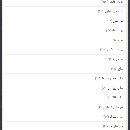
رذایل اخلاقی
(252)
رژیم های غذایی
(209)
روز قدس
(31)
روز مباهله
(41)
روزه
(93)
روزه و سلامتی
(101)
زرتشتی
(40)
زنان
(317)
سایر روزها و ماه ها
(103)
سایر فروع دین
(72)
سایر مقالات
(5)
سوالات و شبهات
(420)
سیر و سلوک
(274)
شب های قدر
(46)