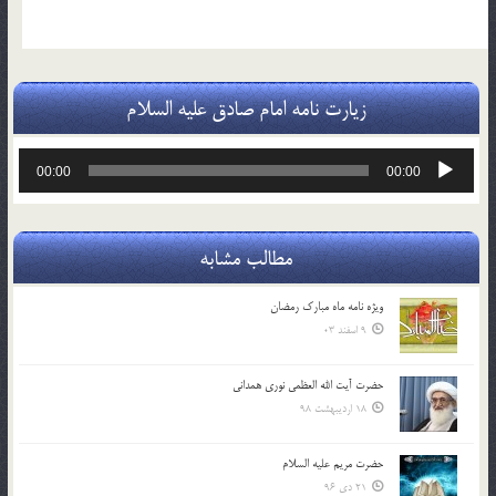
زیارت نامه امام صادق علیه السلام
پخش‌کننده
00:00
00:00
صوت
مطالب مشابه
ویژه نامه ماه مبارک رمضان
9 اسفند 03
حضرت آیت الله العظمی نوری همدانی
18 اردیبهشت 98
حضرت مریم علیه السلام
21 دی 96