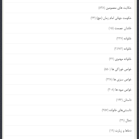
حکایت های معصومین
(838)
حکومت جهانی امام زمان (عج)
(24)
خاندان عصمت
(15)
خانواده
(227)
خانواده
(2,682)
خانواده مهدوی
(22)
خواص خوراکی ها
(550)
خواص سبزی ها
(228)
خواص میوه ها
(308)
داستان
(146)
دانستنی‌های خانواده
(357)
دجال
(29)
دعاها و زیارت
(19)