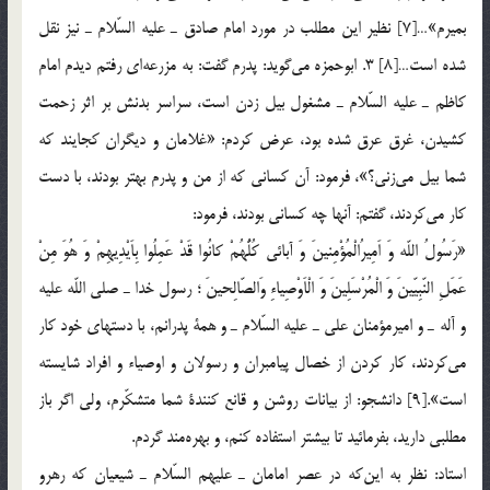
بميرم»…[7] نظير اين مطلب در مورد امام صادق ـ عليه السّلام ـ نيز نقل
شده است…[8] 3. ابوحمزه مي‌گويد: پدرم گفت: به مزرعه‌اي رفتم ديدم امام
كاظم ـ عليه السّلام ـ مشغول بيل زدن است، سراسر بدنش بر اثر زحمت
كشيدن، غرق عرق شده بود، عرض كردم: «غلامان و ديگران كجايند كه
شما بيل مي‌زني؟»، فرمود: آن كساني كه از من و پدرم بهتر بودند، با دست
كار مي‌كردند، گفتم: آنها چه كساني بودند، فرمود:
«رَسُولُ اللّه وَ اَمِيرُالْمُؤْمِنينَ وَ آبائي كُلُّهُمْ كانُوا قَدْ عَمِلُوا بِاَيْدِيهِمْ وَ هُوَ مِنْ
عَمَلِ النّبِيّينَ وَ الْمُرْسَلِينَ وَ الْاَوْصِياءِ وَالصّالِحينَ ؛ رسول خدا ـ صلي اللّه عليه
و آله ـ و اميرمؤمنان علي ـ عليه السّلام ـ و همة پدرانم، با دستهاي خود كار
مي‌كردند، كار كردن از خصال پيامبران و رسولان و اوصياء و افراد شايسته
است».[9] دانشجو: از بيانات روشن و قانع كنندة شما متشكّرم، ولي اگر باز
مطلبي داريد، بفرمائيد تا بيشتر استفاده كنم، و بهره‌مند گردم.
استاد: نظر به اين‌كه در عصر امامان ـ عليهم السّلام ـ شيعيان كه رهرو