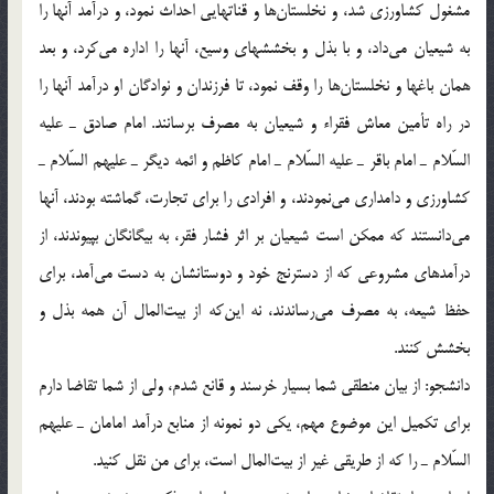
مشغول كشاورزي شد، و نخلستان‌ها و قناتهايي احداث نمود، و درآمد آنها را
به شيعيان مي‌داد، و با بذل و بخششهاي وسيع، آنها را اداره مي‌كرد، و بعد
همان باغها و نخلستان‌ها را وقف نمود، تا فرزندان و نوادگان او درآمد آنها را
در راه تأمين معاش فقراء و شيعيان به مصرف برسانند. امام صادق ـ عليه
السّلام ـ امام باقر ـ عليه السّلام ـ امام كاظم و ائمه ديگر ـ عليهم السّلام ـ
كشاورزي و دامداري مي‌نمودند، و افرادي را براي تجارت، گماشته بودند، آنها
مي‌دانستند كه ممكن است شيعيان بر اثر فشار فقر، به بيگانگان بپيوندند، از
درآمدهاي مشروعي كه از دسترنج خود و دوستانشان به دست مي‌آمد، براي
حفظ شيعه، به مصرف مي‌رساندند، نه اين‌كه از بيت‌المال آن همه بذل و
بخشش كنند.
دانشجو: از بيان منطقي شما بسيار خرسند و قانع شدم، ولي از شما تقاضا دارم
براي تكميل اين موضوع مهم، يكي دو نمونه از منابع درآمد امامان ـ عليهم
السّلام ـ را كه از طريقي غير از بيت‌المال است، براي من نقل كنيد.