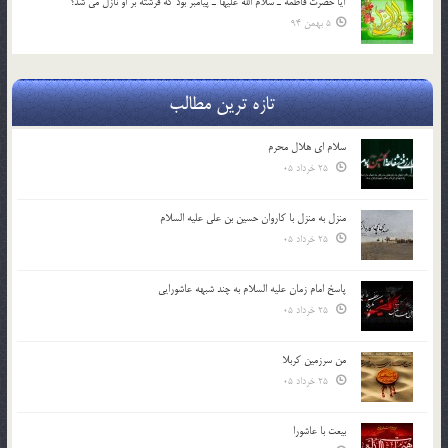
آيا حضرت فاطمه ـ سلام الله عليها ـ پيامبر بود كه فرشته بر او نازل مي شد؟
5 بهمن 94
تازه ترین مطالب
سلام ای هلال محرم
25 خرداد 05
منزل به منزل با کاروان حسین بن علی علیه السلام
25 خرداد 05
پاسخ امام زمان علیه السلام به چند شبهه عاشورایی
25 خرداد 05
من سرزمین کربلا
25 خرداد 05
بیعت با عاشورا