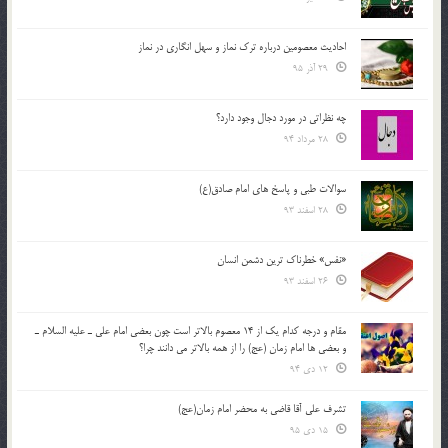
احادیث معصومین درباره ترک نماز و سهل انگاری در نماز
29 آذر 95
چه نظراتی در مورد دجال وجود دارد؟
28 مرداد 94
سوالات طبی و پاسخ های امام صادق(ع)
28 اسفند 93
«نفس» خطرناک ترین دشمن انسان
26 اسفند 93
مقام و درجه كدام يك از 14 معصوم بالاتر است چون بعضي امام علي ـ عليه السلام ـ
و بعضي ها امام زمان (عج) را از همه بالاتر مي دانند چرا؟
12 دی 94
تشرف علي آقا قاضي به محضر امام زمان(عج)
15 دی 95