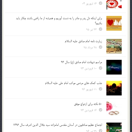
16 شهریور 04
براي اينكه دل پدر و مادر را به دست آوريم و هميشه از ما راضي باشند چكار بايد
بكنيم؟
23 تیر 95
زیارت نامه امام صادق علیه السلام
28 مرداد 95
مراسم شهادت امام صادق (ع) سال 93
10 فروردین 94
جذب کمک های مردمی موکب امام علی علیه السلام
11 شهریور 96
50 نکته برای ازدواج موفق
16 فروردین 94
اجتماع عظیم صادقیون در آستان مقدس امامزاده سید جلال الدین اشرف سال 1396
29 تیر 96