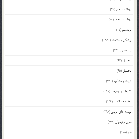
بهداشت روان
(26)
بهداشت محیط
(18)
بودائیسم
(15)
پزشکی و سلامت
(1,980)
پند خوبان
(129)
تحصیل
(62)
تحصیل
(65)
تربیت و مشاوره
(481)
تشرفات و توقیعات
(181)
تغذیه و سلامت
(156)
توصیه های تربیتی
(498)
جوان و نوجوان
(148)
حج
(118)