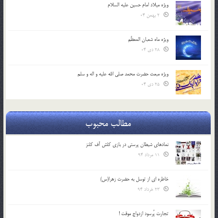
ویژه میلاد امام حسین علیه السلام
2 بهمن 04
ویژه ماه شعبان المعظّم
28 دی 04
ویژه مبعث حضرت محمد صلی الله علیه و اله و سلم
25 دی 04
مطالب محبوب
نمادهای شیطان پرستی در بازی کلش آف کلنز
11 مرداد 94
خاطره ای از توسل به حضرت زهرا(س)
23 خرداد 94
تجارت پُرسود ازدواج موقت !