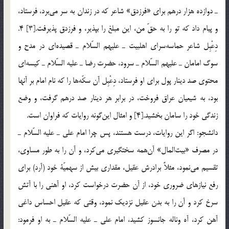
ـ دوازده هزار درهم براي «فرزدق» شاعر كه در زندان به سر مي‌برد، فرستاد،
و پيام داد كه تو را به حقّ من، اين مبلغ را بپذير، و فرزدق پذيرفت.[3] 4.
دِعْبِل شاعر حماسه‌سراي اهلبيت ـ عليهم السّلام ـ قصيده‌اي در مدح و
سوگ امامان ـ عليهم السّلام ـ سرود، حضرت رضا ـ عليه السّلام ـ كيسه‌اي
محتوي صد دينار پول براي او فرستاد، دِعْبِل آن سكّه‌ها را كه نام امام بر آنها
بود، به شيعيان عراق فروخت، در برابر هر دينار صد درهم گرفت، و وضع
زندگي خود را سامان بخشيد.[4] و امثال اين‌گونه روايات كه فراوان است.
دانشجو: اگر اين روايات، درست هستند، پس چرا امام علي ـ عليه السّلام ـ
در مصرف «بيت‌المال» آن‌همه سختگيري مي‌كرد، و آن را به طور مساوي،
تقسيم مي‌نمود، مثلاً برادرش عقيل، مقداري بيش از سهميّة خود (آرد) براي
رفع نيازهاي ضروري خود، از آن حضرت درخواست كرد، او آهني را با آتش
سرخ كرد و آن را به بدن عقيل نزديك نمود، وقتي كه عقيل احساس داغي
آهن كرد، آه ‌و‌ناله جانسوز كشيد، امام علي ـ عليه السّلام ـ به او فرمود: