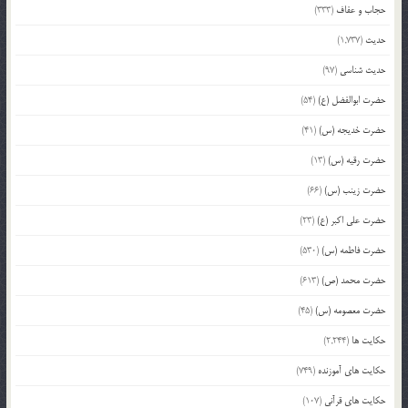
حجاب و عفاف
(333)
حدیث
(1,737)
حدیث شناسی
(97)
حضرت ابوالفضل (ع)
(54)
حضرت خدیجه (س)
(41)
حضرت رقیه (س)
(13)
حضرت زینب (س)
(66)
حضرت علی اکبر (ع)
(23)
حضرت فاطمه (س)
(530)
حضرت محمد (ص)
(613)
حضرت معصومه (س)
(45)
حکایت ها
(2,244)
حکایت های آموزنده
(749)
حکایت های قرآنی
(107)