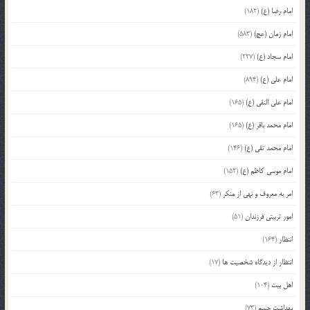
امام رضا (ع)
(182)
امام زمان (عج)
(583)
امام سجاد (ع)
(227)
امام علی (ع)
(894)
امام علی النقی (ع)
(165)
امام محمد باقر (ع)
(165)
امام محمد تقی (ع)
(146)
امام موسی کاظم (ع)
(152)
امر به معروف و نهی از منکر
(63)
امور تربیتی فرزندان
(51)
انتظار
(164)
انتظار از دیدگاه شخصیت ها
(17)
اهل بیت
(104)
بهداشت جسم
(73)