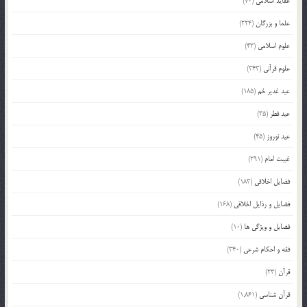
عقاید اسلامی
(70)
علما و بزرگان
(224)
علوم اسلامی
(43)
علوم قرآنی
(343)
عید غدیر خم
(185)
عید فطر
(35)
عید نوروز
(45)
غیبت امام
(291)
فضایل اخلاقی
(183)
فضایل و رذایل اخلاقی
(168)
فضایل و ویژگی ها
(10)
فقه و احکام شرعی
(340)
قرآن
(23)
قرآن شناسی
(1,861)