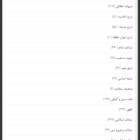
شبهات اخلاقی
(217)
شرح احادیث
(51)
شرح حدیث
(550)
شرح دیوان حافظ
(11)
شناخت امام
(440)
شهید دستغیب
(38)
شیخ مفید
(42)
شیعه شناسی
(69)
صحیفه سجادیه
(4)
طب سنتی و گیاهی
(147)
ظهور
(334)
عبادات اسلامی
(627)
عبادات و فروع دین
(34)