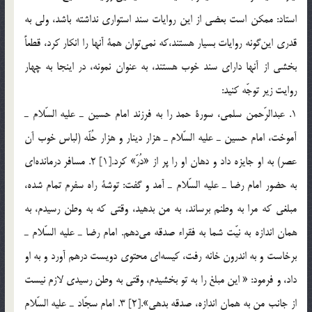
استاد: ممكن است بعضي از اين روايات سند استواري نداشته باشد، ولي به
قدري اين‌گونه روايات بسيار هستند،كه نمي‌توان همة آنها را انكار كرد، قطعاً
بخشي از آنها داراي سند خوب هستند، به عنوان نمونه، در اينجا به چهار
روايت زير توجّه كنيد:
1. عبدالرّحمن سلمي، سورة حمد را به فرزند امام حسين ـ عليه السّلام ـ
آموخت، امام حسين ـ عليه السّلام ـ هزار دينار و هزار حُلّه (لباس خوب آن
عصر) به او جايزه داد و دهان او را پر از «دُرّ» كرد.[1] 2. مسافر درمانده‌اي
به حضور امام رضا ـ عليه السّلام ـ آمد و گفت: توشة راه سفرم تمام شده،
مبلغي كه مرا به وطنم برساند، به من بدهيد، وقتي كه به وطن رسيدم، به
همان اندازه به نيّت شما به فقراء صدقه مي‌دهم. امام رضا ـ عليه السّلام ـ
برخاست و به اندرون خانه رفت، كيسه‌اي محتوي دويست درهم آورد و به او
داد، و فرمود: « اين مبلغ را به تو بخشيدم، وقتي به وطن رسيدي لازم نيست
از جانب من به همان اندازه، صدقه بدهي».[2] 3. امام سجّاد ـ عليه السّلام