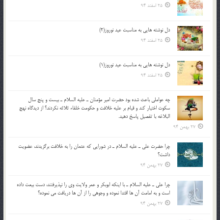
25 اسفند 94
دل نوشته هایی به مناسبت عید نوروز(2)
25 اسفند 94
دل نوشته هایی به مناسبت عید نوروز(1)
25 اسفند 94
چه عواملي باعث شده بود حضرت امير مؤمنان ـ عليه السلام ـ بيست و پنج سال
سکوت اختيار کند و قيام بر عليه خلافت و حکومت خلفاء ثلاثه نکردند؟ از ديدگاه نهج
البلاغه با تفصيل پاسخ دهيد.
27 بهمن 94
چرا حضرت علي ـ عليه السلام ـ در شورايي كه عثمان را به خلافت برگزيدند، عضويت
داشت؟
27 بهمن 94
چرا علي ـ عليه السلام ـ با اينكه ابوبكر و عمر ولايت وي را نپذيرفتند، دست بيعت داده
است و به امامت آن ها اقتدا نموده و وجوهي را از آن ها دريافت مي نموده؟
27 بهمن 94