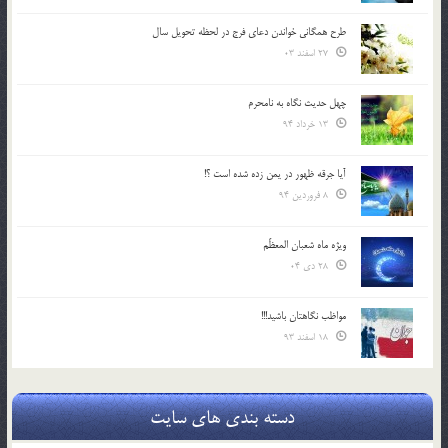
طرح همگانی خواندن دعای فرج در لحظه تحویل سال
27 اسفند 03
چهل حدیث نگاه به نامحرم
13 خرداد 94
آیا جرقه ظهور در یمن زده شده است ؟!
8 فروردین 94
ویژه ماه شعبان المعظّم
28 دی 04
مواظب نگاهتان باشید!!!
18 اسفند 93
دسته بندی های سایت