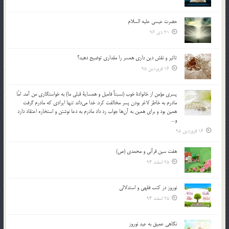
حضرت عیسی علیه السلام
21 دی 96
تاثير و نقش دين داري همسر را مقداري توضيح دهيد؟
16 فروردین 95
پسري مؤمن از خانوادة خوب (نسبتاً فاميل و همساية قبلي ما) به خواستگاري من آمد. امّا
مادرم به خاطر لاغر بودن پسر مخالفت كرد. خدا مي‌داند تنها ايرادي كه مادرم گرفت
همين بود و براي همين به آن‌ها جواب رد داد مادرم به دعا نوشتن و استخاره اعتقاد دارد
و…
16 فروردین 95
هفت سین قرآنی و محمدی (ص)
25 اسفند 94
نوروز در كتب فقهى و استدلالى‏
25 اسفند 94
نگاهى عميق به عيد نوروز