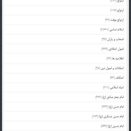
ازدواج
(371)
ازدواج
(117)
ازدواج موقت
(32)
اسلام شناسی
(2,661)
اصحاب و یاران
(37)
اصول اعتقادی
(777)
اطلاعیه ها
(26)
اعتقادات و اصول دین
(28)
اعتکاف
(43)
اعیاد اسلامی
(211)
امام جعفر صادق (ع)
(372)
امام حسن (ع)
(233)
امام حسن عسکری (ع)
(172)
امام حسین (ع)
(847)