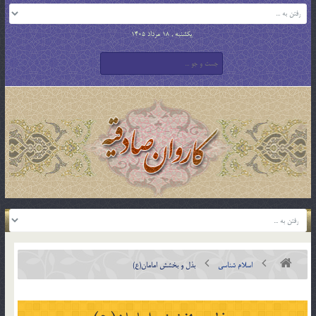
یکشنبه , 18 مرداد 1405
اسلام شناسی
بذل و بخشش امامان(ع)