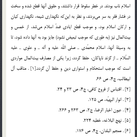
اسلام ناب بودند. در خطر سقوط قرار داشتند، و حقوق آنها قطع شده و سخت
در فشار فقر به سر مي‌بردند، و نظر به اين‌كه نگهداري شيعه، نگهداري كيان
و اركان اسلام بود، و موجب قطع ايادي ضدّ اسلام مي‌شد، از خمس و
بيت‌المال نيز (به طوري كه موجب تبعيض نشود) جايز بود به آنها داده شود، تا
به وسيلة آنها، اسلام محمّدي ـ صلي اللّه عليه و آله ـ و علوي ـ عليه
السّلام ـ از گزند ناپاكان، حفظ گردد، زيرا يكي از مصارف بيت‌المال مواردي
است كه موجب استحكام و استواري دين و حفظ آن گردد.[1] . مناقب آل
ابيطالب، ج4، ص 66.
[2] . اقتباس از فروع كافي، ج4، ص 23 و 24.
[3] . انوار البهيّه، ص 125.
[4] . عيون اخبار الرضا، ج2، ص 263 و 266.
[5] . نهج البلاغه، خطبه 224.
[6] . معجم البلدان، ج4، ص 176.