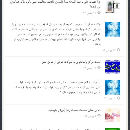
چرا حضرت علي ـ عليه السلام ـ با غاصبين خلافت مخالفت علني نکرد، بلكه همكاري
مي کردند؟
27 بهمن 94
چگونه ممكن است مردمي كه بعد از رحلت رسول خدا(ص) حتی به مدت سه روز او را
دفن نمي كردند و یا بعضي عقيده داشتند كه پيامبر نمي ميرد و بعضي ها عقيده داشتند
كه اگر كسي بگويد: پيامبر فوت شده كافر است، چنین مردمی دستور او را در مورد
جانشيني علي (ع) ناديده بگيرند، اما دستور ابوبكر را در مورد جانشيني عمر ترتیب اثر
بدهند؟
27 بهمن 94
لیست مراکز پاسخگویی به سوالات شرعی از طریق تلفن
19 بهمن 94
آيا پيامبر اسلام حضرت محمد ـ صلي الله عليه و آله و سلم ـ از خداوند درخواست
تعيين جانشين کرده است يا خير؟ اگر چنين درخواستي شده خداوند چه پاسخ داده است
آدرس و کلام خداوند را مرقوم فرمائيد؟
5 بهمن 94
دلايل عقلي عصمت حضرت زهرا (س) را بنويسيد.
5 بهمن 94