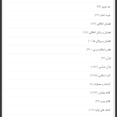
عید نوروز
(45)
غیبت امام
(291)
فضایل اخلاقی
(183)
فضایل و رذایل اخلاقی
(168)
فضایل و ویژگی ها
(10)
فقه و احکام شرعی
(340)
قرآن
(23)
قرآن شناسی
(1,861)
کتب اسلامی
(2,295)
کرامات و معجزات
(9)
کلام جاودان
(2,293)
کلام جدید
(34)
کمک های اولیه
(116)