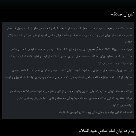
کاروان صادقیه
هدف از خلقت عالم معرفت و عبادت خداوند متعال است, و غرض از بعثت انبیاء از آدم تا خاتم تحقق آن است, رسول خدا (صلی
الله علیه و آله و سلم) برای تعلیم و تربیت بشریّت به معرفت و عبادت ,قرآن و کسی که نزد او علم تمام قرآن است به یادگار
گذاشت.
هرچند حوادث روزگار نگذاشت مفسّر معصومِ قرآن, پرده از حقایق کتاب خدا بردارد ولی در فرصت کوتاهی که برای ششمین
اختر فرزوان آسمان هدایت پیش آمد,شاهراه مذهب حق را برای رهروانِ از خلقت باز کرد , و فطرت تشنه انسانیت را به آب
حیات عبادت و معرفت سیرآب کرد.
امید است پیروان مذهب حق روز عزای آن حضرت, آنچه در توان دارند در مراسم سوگواری انجام دهند تا مشمول دعای
مستجاب او شوند که فرمود((رحم الله من احیی امرنا)) رحمتی که سرمایه ی سعادت و وسیله ی نجات از شدائد برزخ و قیامت
است.
حرکت همه ساله کاروان صادقیه رفسنجان (راهیان ولایت) جلوه ای از تکریم مقام عالی حضرت صادق الائمه علیه السلام
میباشد. مفتخریم که این حرکت حماسه ابراز محبت نسبت به آن امام همام و نشان افتخار شهرمان رفسنجان ؛ شهر
دارالصادقیون گردید.
الحمدالله که این مراسم به عنوان سنتی پویا در تاریخ شهرمان ماندگار شد.
پیام فدائیان امام صادق علیه السلام