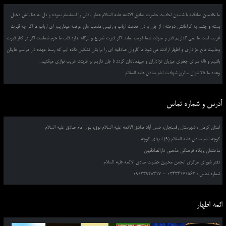
ما خادمین صادقیه با شنیدن احادیث حضرت صادق الائمه علیه السلام عطر یادش را استشمام نموده و دل به عنایاتش دخیل
بسته و چشم به کراماتش دوخته ؛ از جان و دل خدمت ارباب و رئیس مذهب مان عرضه میداریم، ای ارباب ما اگر چه قبرت
غریب است ما نمی گذاریم قدر و منزلت شما غریب بماند. اگر قبرت ضریح و بارگاه ندارد قلب ما حرم شماست اگر در کنار قبرت
وهابیت مانع عزاداری و اظهار ارادت می شود ما کاروان صادقیه ای را برایتان تشکیل داده ایم که رسما عهده دار مراسم هایتان
باشیم و ناله سرای جعفری میزبان عزاداران و میهمانانتان گردد تا جان داریم بر غربتت غریب نوازی میکنیم...
وعده ما 25 شوال سالروز شهادت امام صادق علیه السلام
آدرس و شماره تماس
استان کرمان ، شهرستان رفسنجان، حسن آباد صادق الائمه علیه السلام نوق، بلوار امام صادق علیه السلام
کوچه امام صادق علیه السلام (9) انتهای کوچه
ساختمان پایگاه فرهنگی مذهبی دارالصادقیون
دفتر شورای مرکزی انجمن محبین حضرت صادق الائمه علیه السلام
شماره تماس : 03434171563 – 09133928317
ائمه اطهار