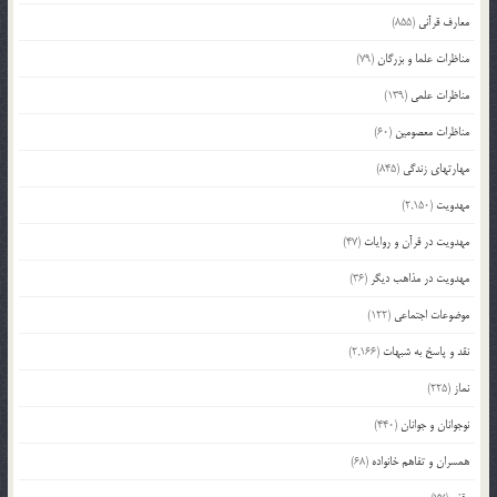
معارف قرآنی
(855)
مناظرات علما و بزرگان
(79)
مناظرات علمی
(139)
مناظرات معصومین
(60)
مهارتهای زندگی
(845)
مهدویت
(2,150)
مهدویت در قرآن و روایات
(47)
مهدویت در مذاهب دیگر
(36)
موضوعات اجتماعی
(122)
نقد و پاسخ به شبهات
(2,166)
نماز
(225)
نوجوانان و جوانان
(440)
همسران و تفاهم خانواده
(68)