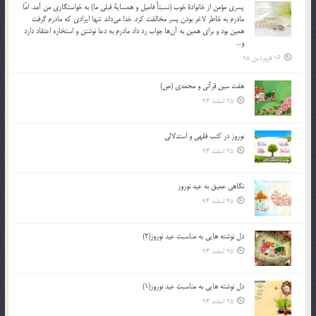
پسري مؤمن از خانوادة خوب (نسبتاً فاميل و همساية قبلي ما) به خواستگاري من آمد. امّا
مادرم به خاطر لاغر بودن پسر مخالفت كرد. خدا مي‌داند تنها ايرادي كه مادرم گرفت
همين بود و براي همين به آن‌ها جواب رد داد مادرم به دعا نوشتن و استخاره اعتقاد دارد
و…
16 فروردین 95
هفت سین قرآنی و محمدی (ص)
25 اسفند 94
نوروز در كتب فقهى و استدلالى‏
25 اسفند 94
نگاهى عميق به عيد نوروز
25 اسفند 94
دل نوشته هایی به مناسبت عید نوروز(2)
25 اسفند 94
دل نوشته هایی به مناسبت عید نوروز(1)
25 اسفند 94