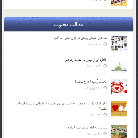
مطالب محبوب
نمادهای شیطان پرستی در بازی کلش آف کلنز
11 مرداد 94
خاطره ای از توسل به حضرت زهرا(س)
23 خرداد 94
تجارت پُرسود ازدواج موقت !
16 شهریور 04
براي اينكه دل پدر و مادر را به دست آوريم و هميشه از ما راضي باشند چكار بايد
بكنيم؟
23 تیر 95
زیارت نامه امام صادق علیه السلام
28 مرداد 95