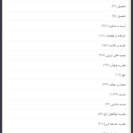
تحصیل
(62)
تحصیل
(65)
تربیت و مشاوره
(481)
تشرفات و توقیعات
(181)
تغذیه و سلامت
(156)
توصیه های تربیتی
(498)
جوان و نوجوان
(148)
حج
(118)
حجاب و عفاف
(333)
حدیث
(1,737)
حدیث شناسی
(97)
حضرت ابوالفضل (ع)
(54)
حضرت خدیجه (س)
(41)