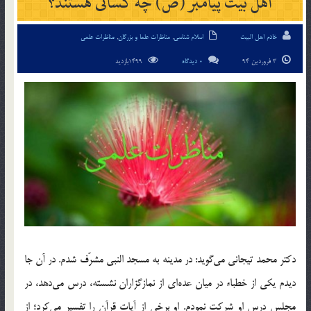
اهل بيت پيامبر (ص) چه كسانی هستند؟
خادم اهل البیت
اسلام شناسی
,
مناظرات علما و بزرگان
,
مناظرات علمی
3 فروردین 94
0 دیدگاه
1499بازدید
دكتر محمد تيجاني مي‌گويد: در مدينه به مسجد النبي مشرّف شدم. در آن جا
ديدم يكي از خطباء در ميان عده‌اي از نمازگزاران نشسته، درس مي‌دهد، در
مجلس درس او شركت نمودم. او برخي از آيات قرآن را تفسير مي‌كرد؛ از