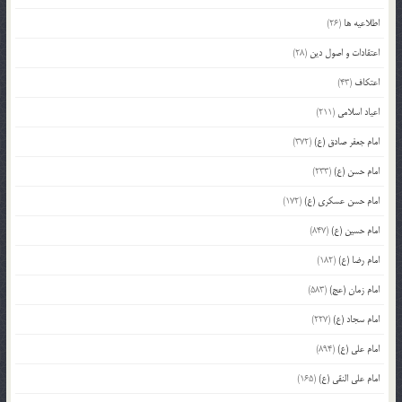
اطلاعیه ها
(26)
اعتقادات و اصول دین
(28)
اعتکاف
(43)
اعیاد اسلامی
(211)
امام جعفر صادق (ع)
(372)
امام حسن (ع)
(233)
امام حسن عسکری (ع)
(172)
امام حسین (ع)
(847)
امام رضا (ع)
(182)
امام زمان (عج)
(583)
امام سجاد (ع)
(227)
امام علی (ع)
(894)
امام علی النقی (ع)
(165)