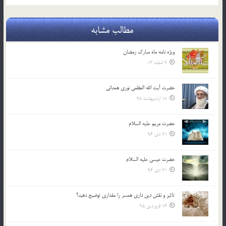
مطالب مشابه
ویژه نامه ماه مبارک رمضان
9 اسفند 03
حضرت آیت الله العظمی نوری همدانی
18 اردیبهشت 98
حضرت مریم علیه السلام
21 دی 96
حضرت عیسی علیه السلام
21 دی 96
تاثير و نقش دين داري همسر را مقداري توضيح دهيد؟
16 فروردین 95