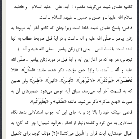
گفتم: علماي شيعه مي‌گويند: مقصود از آيه، علي ـ عليه السلام ـ و فاطمه ـ
سلام الله عليها ـ و حسن و حسين ـ عليهم السلام ـ است.
قاضي: پاسخ علماي شيعه غلط است زيرا چنان كه گفتم آغاز آيه مربوط به
زنان پيامبر ـ صلّي الله عليه و آله ـ است و در آية قبل صريحا خطاب به آنها
شده است: يا نساءَ النبي… يعني (اي زنان پيامبر ـ صلّي الله عليه و آله ـ).
تيجاني: هر چه كه در آغاز اين آيه و آية قبل در مورد زنان پيامبر ـ صلّي الله
عليه و آله ـ آمده، با واژة جمع مؤنث، ذكر شده، مانند: «لَسْتُنَّ»، «فلا
تَخْضَعْنَ»، «بُيُوتَكُنَّ»، «لاتَبَرَّجْنَ»، «اَقِمْنَ»، «آتينَ»، «اَطِعْنَ» ولي همين
كه به قسمت آخر آيه مي‌رسد، سياق آيه عوض مي‌شود. ضميرهاي آن به
صورت «جمع مذكر» ذكر مي‌شود، مانند: «عَنْكُم» و «يُطَهِّرَكُم».
قاضي عينك خود را بالا زد و به جاي اين كه جواب استدلالي بدهد نگاه
معناداري به من كرد و گفت: زنهار از افكار زهرآلود شيعيان! چرا كه آنان؛ به
اميال خودشان، آيات قرآن را تأويل مي‌كنند!!»[2] مؤلف گويد: براي تكميل