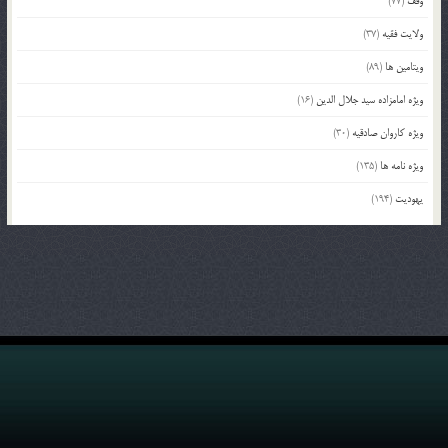
وقف
(77)
ولایت فقیه
(37)
ویتامین ها
(89)
ویژه امامزاده سید جلال الدین
(16)
ویژه کاروان صادقیه
(30)
ویژه نامه ها
(135)
یهودیت
(194)