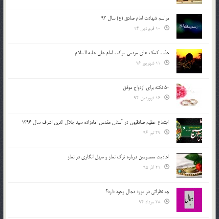
مراسم شهادت امام صادق (ع) سال 93
10 فروردین 94
جذب کمک های مردمی موکب امام علی علیه السلام
11 شهریور 96
50 نکته برای ازدواج موفق
16 فروردین 94
اجتماع عظیم صادقیون در آستان مقدس امامزاده سید جلال الدین اشرف سال 1396
29 تیر 96
احادیث معصومین درباره ترک نماز و سهل انگاری در نماز
29 آذر 95
چه نظراتی در مورد دجال وجود دارد؟
28 مرداد 94