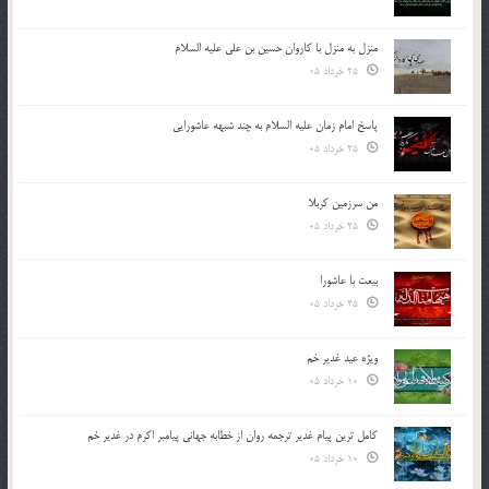
منزل به منزل با کاروان حسین بن علی علیه السلام
25 خرداد 05
پاسخ امام زمان علیه السلام به چند شبهه عاشورایی
25 خرداد 05
من سرزمین کربلا
25 خرداد 05
بیعت با عاشورا
25 خرداد 05
ویژه عید غدیر خم
10 خرداد 05
کامل ترین پیام غدیر ترجمه روان از خطابه جهانی پیامبر اکرم در غدیر خم
10 خرداد 05