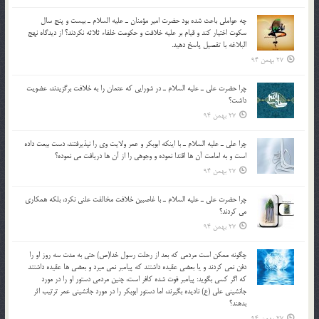
چه عواملي باعث شده بود حضرت امير مؤمنان ـ عليه السلام ـ بيست و پنج سال
سکوت اختيار کند و قيام بر عليه خلافت و حکومت خلفاء ثلاثه نکردند؟ از ديدگاه نهج
البلاغه با تفصيل پاسخ دهيد.
27 بهمن 94
چرا حضرت علي ـ عليه السلام ـ در شورايي كه عثمان را به خلافت برگزيدند، عضويت
داشت؟
27 بهمن 94
چرا علي ـ عليه السلام ـ با اينكه ابوبكر و عمر ولايت وي را نپذيرفتند، دست بيعت داده
است و به امامت آن ها اقتدا نموده و وجوهي را از آن ها دريافت مي نموده؟
27 بهمن 94
چرا حضرت علي ـ عليه السلام ـ با غاصبين خلافت مخالفت علني نکرد، بلكه همكاري
مي کردند؟
27 بهمن 94
چگونه ممكن است مردمي كه بعد از رحلت رسول خدا(ص) حتی به مدت سه روز او را
دفن نمي كردند و یا بعضي عقيده داشتند كه پيامبر نمي ميرد و بعضي ها عقيده داشتند
كه اگر كسي بگويد: پيامبر فوت شده كافر است، چنین مردمی دستور او را در مورد
جانشيني علي (ع) ناديده بگيرند، اما دستور ابوبكر را در مورد جانشيني عمر ترتیب اثر
بدهند؟
27 بهمن 94