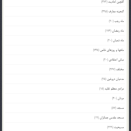
گلچین احادیث
(372)
گنجینه معارف
(495)
ماه رجب
(20)
ماه رمضان
(176)
ماه شعبان
(20)
ماهها و روزهای خاص
(745)
مبانی اعتقادی
(20)
مختلف
(367)
مدعیان دروغین
(25)
مراجع معظم تقلید
(15)
مردان
(40)
مسجد
(87)
مسجد مقدس جمکران
(19)
مسیحیت
(229)