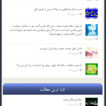
لیست مراکز پاسخگویی به سوالات شرعی از طریق تلفن
19 بهمن 94
آيا پيامبر اسلام حضرت محمد ـ صلي الله عليه و آله و سلم ـ از خداوند درخواست
تعيين جانشين کرده است يا خير؟ اگر چنين درخواستي شده خداوند چه پاسخ داده است
آدرس و کلام خداوند را مرقوم فرمائيد؟
5 بهمن 94
دلايل عقلي عصمت حضرت زهرا (س) را بنويسيد.
5 بهمن 94
آيا حضرت فاطمه ـ سلام الله عليها ـ پيامبر بود كه فرشته بر او نازل مي شد؟
5 بهمن 94
تازه ترین مطالب
سلام ای هلال محرم
25 خرداد 05