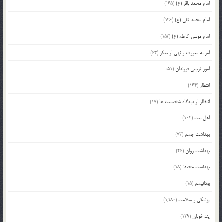
امام محمد باقر (ع)
(165)
امام محمد تقی (ع)
(146)
امام موسی کاظم (ع)
(152)
امر به معروف و نهی از منکر
(63)
امور تربیتی فرزندان
(51)
انتظار
(164)
انتظار از دیدگاه شخصیت ها
(17)
اهل بیت
(104)
بهداشت جسم
(73)
بهداشت روان
(26)
بهداشت محیط
(18)
بودائیسم
(15)
پزشکی و سلامت
(1,980)
پند خوبان
(129)