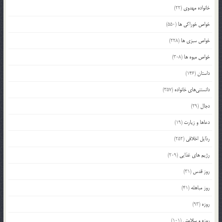
خانواده مهدوی
(22)
خواص خوراکی ها
(550)
خواص سبزی ها
(228)
خواص میوه ها
(308)
داستان
(146)
دانستنی‌های خانواده
(357)
دجال
(29)
دعاها و زیارت
(19)
رذایل اخلاقی
(252)
رژیم های غذایی
(209)
روز قدس
(31)
روز مباهله
(41)
روزه
(93)
روزه و سلامتی
(101)