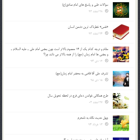
سوالات طبی و پاسخ های امام صادق(ع)
28 اسفند 93
«نفس» خطرناک ترین دشمن انسان
26 اسفند 93
مقام و درجه كدام يك از 14 معصوم بالاتر است چون بعضي امام علي ـ عليه السلام ـ
و بعضي ها امام زمان (عج) را از همه بالاتر مي دانند چرا؟
12 دی 94
تشرف علي آقا قاضي به محضر امام زمان(عج)
15 دی 95
طرح همگانی خواندن دعای فرج در لحظه تحویل سال
27 اسفند 03
چهل حدیث نگاه به نامحرم
13 خرداد 94
آیا جرقه ظهور در یمن زده شده است ؟!