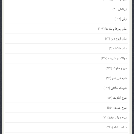
زرتشتی
(40)
زنان
(317)
سایر روزها و ماه ها
(103)
سایر فروع دین
(72)
سایر مقالات
(5)
سوالات و شبهات
(420)
سیر و سلوک
(274)
شب های قدر
(46)
شبهات اخلاقی
(217)
شرح احادیث
(51)
شرح حدیث
(550)
شرح دیوان حافظ
(11)
شناخت امام
(440)