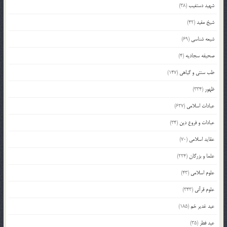
شهید دستغیب
(38)
شیخ مفید
(42)
شیعه شناسی
(69)
صحیفه سجادیه
(4)
طب سنتی و گیاهی
(147)
ظهور
(334)
عبادات اسلامی
(627)
عبادات و فروع دین
(34)
عقاید اسلامی
(70)
علما و بزرگان
(224)
علوم اسلامی
(43)
علوم قرآنی
(343)
عید غدیر خم
(185)
عید فطر
(35)