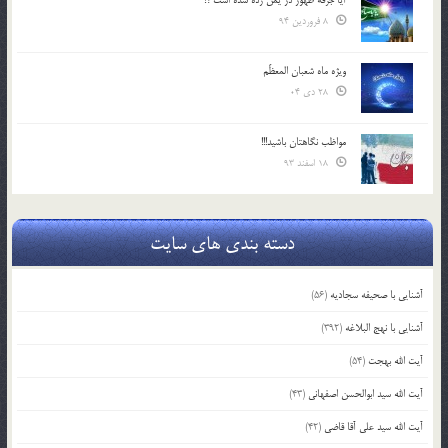
8 فروردین 94
ویژه ماه شعبان المعظّم
28 دی 04
مواظب نگاهتان باشید!!!
18 اسفند 93
دسته بندی های سایت
آشنایی با صحیفه سجادیه
(56)
آشنایی با نهج البلاغه
(392)
آیت الله بهجت
(54)
آیت الله سید ابوالحسن اصفهانی
(43)
آیت الله سید علی آقا قاضی
(42)