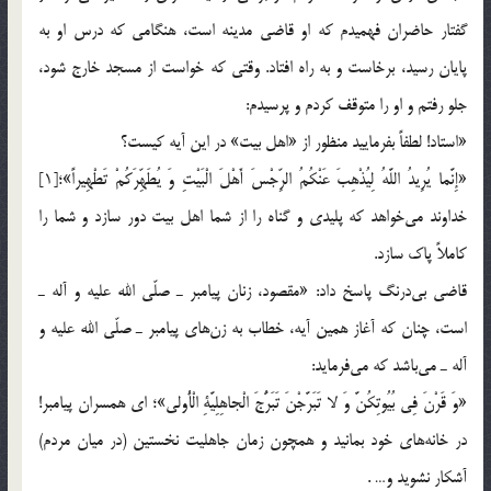
گفتار حاضران فهميدم كه او قاضي مدينه است، هنگامي كه درس او به
پايان رسيد، برخاست و به راه افتاد. وقتي كه خواست از مسجد خارج شود،
جلو رفتم و او را متوقف كردم و پرسيدم:
«استاد! لطفاً بفرماييد منظور از «اهل بيت» در اين آيه كيست؟
«إِنَّما يُرِيدُ اللَّهُ لِيُذْهِبَ عَنْكُمُ الرِّجْسَ أَهْلَ الْبَيْتِ وَ يُطَهِّرَكُمْ تَطْهِيراً»؛[1]
خداوند مي‌خواهد كه پليدي و گناه را از شما اهل بيت دور سازد و شما را
كاملاً پاك سازد.
قاضي بي‌درنگ پاسخ داد: «مقصود، زنان پيامبر ـ صلّي الله عليه و آله ـ
است، چنان كه آغاز همين آيه، خطاب به زن‌هاي پيامبر ـ صلّي الله عليه و
آله ـ مي‌باشد كه مي‌فرمايد:
«وَ قَرْنَ فِي بُيُوتِكُنَّ وَ لا تَبَرَّجْنَ تَبَرُّجَ الْجاهِلِيَّةِ الْأُولى»؛ اي همسران پيامبر!
در خانه‌هاي خود بمانيد و همچون زمان جاهليت نخستين (در ميان مردم)
آشكار نشويد و… .