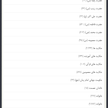
حضرت رقیه (س)
(13)
حضرت زینب (س)
(66)
حضرت علی اکبر (ع)
(23)
حضرت فاطمه (س)
(530)
حضرت محمد (ص)
(613)
حضرت معصومه (س)
(45)
حکایت ها
(2,244)
حکایت های آموزنده
(749)
حکایت های قرآنی
(107)
حکایت های معصومین
(838)
حکومت جهانی امام زمان (عج)
(24)
خاندان عصمت
(15)
خانواده
(227)
خانواده
(2,682)