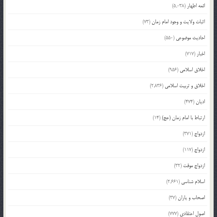
ائمه اطهار
(5,038)
اثبات ولایت و وجود امام زمان
(73)
احادیث موضوعی
(550)
اخبار
(717)
اخلاق اسلامی
(956)
اخلاق و تربیت اسلامی
(2,836)
ادیان
(474)
ارتباط با امام زمان (عج)
(14)
ازدواج
(371)
ازدواج
(117)
ازدواج موقت
(32)
اسلام شناسی
(2,661)
اصحاب و یاران
(37)
اصول اعتقادی
(777)