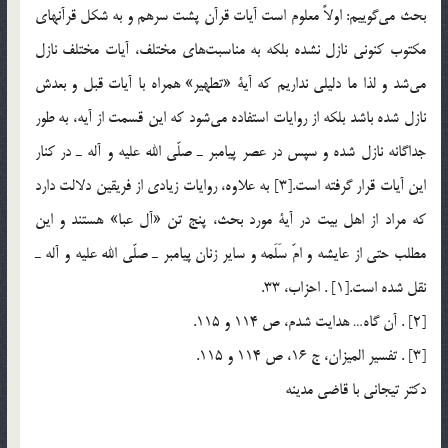
بحث مي‌گوييم: اولاً معلوم است آيات قرآن پشت سرهم و به شكل قرآنهاي
مكتوب كنوني نازل نشده بلكه به مناسبت‌هاي مختلف، آيات مختلف نازل
مي‌شد و لذا ما دليلي نداريم كه آية «تطهير» همراه با ‌آيات قبل و بعدش
نازل شده باشد بلكه از روايات استفاده مي‌شود كه اين قسمت از آيه، به طور
جداگانه نازل شده و سپس در عصر پيامبر ـ صلّي الله عليه و آله ـ در كنار
اين آيات قرار گرفته است.[3] به علاوه، روايات زيادي از فريقين دلالت دارد
كه مراد از اهل بيت در آية مورد بحث، پنج تن «آل عبا» هستند و اين
مطلب حتي از عايشه و امّ سَلَمه و ساير زنان پيامبر ـ صلّي الله عليه و آله ـ
نقل شده است.[1] . احزاب، 33.
[2] . آن گاه… هدايت شدم، ص 114 و 115.
[3] . تفسير الميزان، ج 16، ص 114 و 115.
دكتر تيجاني با قاضي مدينه