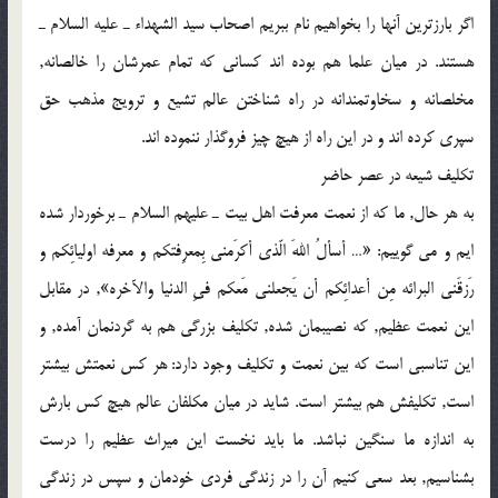
اگر بارزترين آنها را بخواهيم نام ببريم اصحاب سيد الشهداء ـ عليه السلام ـ
هستند. در ميان علما هم بوده اند كساني كه تمام عمرشان را خالصانه,
مخلصانه و سخاوتمندانه در راه شناختن عالم تشيع و ترويج مذهب حق
سپري كرده اند و در اين راه از هيچ چيز فروگذار ننموده اند.
تكليف شيعه در عصر حاضر
به هر حال, ما كه از نعمت معرفت اهل بيت ـ عليهم السلام ـ برخوردار شده
ايم و مي گوييم: «… أسألُ اللهَ الّذي أكرَمني بِمعرِفتكم و معرفه اوليائِكم و
رَزقَني البرائه مِن أعدائِكم أن يَجعلني مَعكم فيِ الدنيا والآخره», در مقابل
اين نعمت عظيم, كه نصيبمان شده, تكليف بزرگي هم به گردنمان آمده, و
اين تناسبي است كه بين نعمت و تكليف وجود دارد: هر كس نعمتش بيشتر
است, تكليفش هم بيشتر است. شايد در ميان مكلفان عالم هيچ كس بارش
به اندازه ما سنگين نباشد. ما بايد نخست اين ميراث عظيم را درست
بشناسيم, بعد سعي كنيم آن را در زندگي فردي خودمان و سپس در زندگي