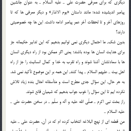
ديگري كه براي معرفي حضرت علي ـ عليه السلام ـ به عنوان جانشين
پيامبر انديشيده شده؛ مانند داستان «يوم الانذار» و ديگر معرفي ها كه تا
روزهاي آخر و تا لحظات آخر عمر پيامبر ادامه داشت. اين ها چه خصوصيتي
دارند؟
بدون شك, ما احتمال ديگري نمي توانيم بدهيم كه اين تدابير حكيمانه جز
براي هدايت انسان ها بوده باشند؛ يعني اگر ممكن بود از راه ديگري انسان
ها با سعادتشان آشنا شوند و راه تقرب به خدا و كمال انسانيت را جز از راه
اهل بيت ـ عليهم السلام ـ پيدا كنند, اين همه بر اين موضوع تأكيد نمي شد.
به هر حال, اين سؤال جدي مطرح است و متأسفانه امثال بنده زياد تلاش
نكرده ايم تا اين سؤال را خوب جواب بدهيم كه شيعيان قانع شوند.
راز بعثت نبي اكرم ـ صلّي الله عليه و آله و سلّم ـ در سخن حضرت علي ـ
عليه السلام ـ
من قطعه اي از نهج البلاغه انتخاب كرده ام كه در آن, حضرت علي ـ عليه