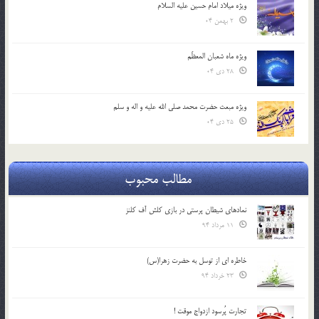
ویژه میلاد امام حسین علیه السلام
2 بهمن 04
ویژه ماه شعبان المعظّم
28 دی 04
ویژه مبعث حضرت محمد صلی الله علیه و اله و سلم
25 دی 04
مطالب محبوب
نمادهای شیطان پرستی در بازی کلش آف کلنز
11 مرداد 94
خاطره ای از توسل به حضرت زهرا(س)
23 خرداد 94
تجارت پُرسود ازدواج موقت !