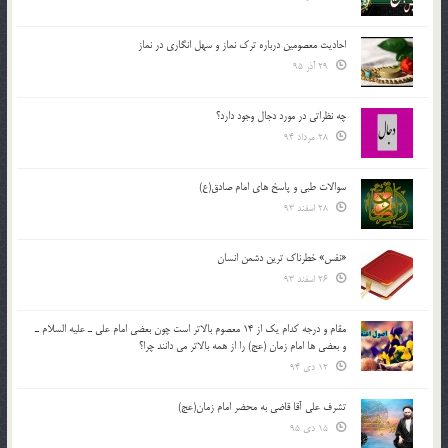
احادیث معصومین درباره ترک نماز و سهل انگاری در نماز
29 آذر 95
چه نظراتی در مورد دجال وجود دارد؟
28 مرداد 94
سوالات طبی و پاسخ های امام صادق(ع)
28 اسفند 93
«نفس» خطرناک ترین دشمن انسان
26 اسفند 93
مقام و درجه كدام يك از 14 معصوم بالاتر است چون بعضي امام علي ـ عليه السلام ـ
و بعضي ها امام زمان (عج) را از همه بالاتر مي دانند چرا؟
12 دی 94
تشرف علي آقا قاضي به محضر امام زمان(عج)
15 دی 95