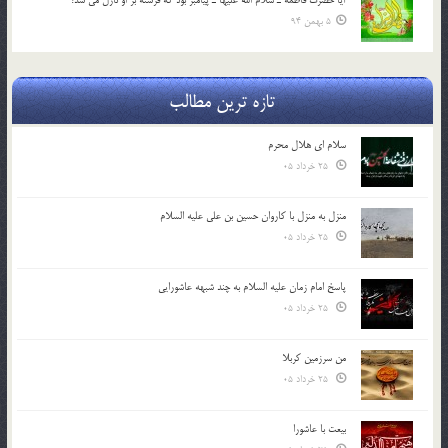
5 بهمن 94
تازه ترین مطالب
سلام ای هلال محرم
25 خرداد 05
منزل به منزل با کاروان حسین بن علی علیه السلام
25 خرداد 05
پاسخ امام زمان علیه السلام به چند شبهه عاشورایی
25 خرداد 05
من سرزمین کربلا
25 خرداد 05
بیعت با عاشورا