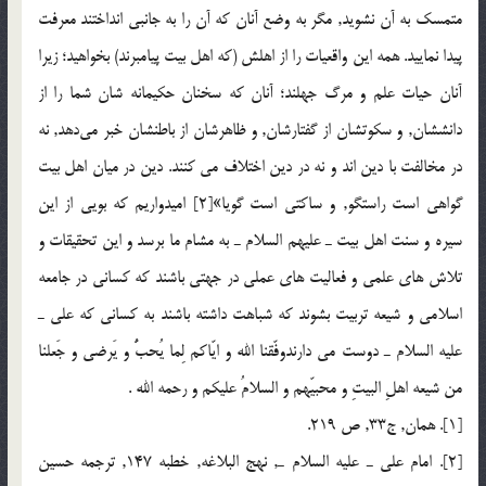
متمسك به آن نشويد, مگر به وضع آنان كه آن را به جانبي انداختند معرفت
پيدا نماييد. همه اين واقعيات را از اهلش (كه اهل بيت پيامبرند) بخواهيد؛ زيرا
آنان حيات علم و مرگ جهلند؛ آنان كه سخنان حكيمانه شان شما را از
دانششان, و سكوتشان از گفتارشان, و ظاهرشان از باطنشان خبر مي‌دهد, نه
در مخالفت با دين اند و نه در دين اختلاف مي كنند. دين در ميان اهل بيت
گواهي است راستگو, و ساكتي است گويا»[2] اميدواريم كه بويي از اين
سيره و سنت اهل بيت ـ عليهم السلام ـ به مشام ما برسد و اين تحقيقات و
تلاش هاي علمي و فعاليت هاي عملي در جهتي باشند كه كساني در جامعه
اسلامي و شيعه تربيت بشوند كه شباهت داشته باشند به كساني كه علي ـ
عليه السلام ـ دوست مي دارندوفّقنا الله و ايّاكم لِما يُحبُّ و يَرضي و جَعلنا
من شيعه اهلِ البيتِ و محبيّهم و السلامُ عليكم و رحمه الله .
[1]. همان, ج33, ص 219.
[2]. امام علي ـ عليه السلام ـ, نهج البلاغه, خطبه 147, ترجمه حسين