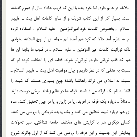
البلاغه در عالم دارد, اما خود بنده با اين كه قريب هفتاد سال از عمرم گذشته
است, بسيار كم از اين كتاب شريف و از ساير كلمات اهل بيت ـ عليهم
السلام ـ, بخصوص كلمات خود اميرالمؤمنين ـ عليه السلام ـ, استفاده كرده
ام. به نظرم آمد حالا كه گرد هم آمده ايم جمله اي از نهج البلاغه بخوانم,
بلكه نورانيت كلمات امير المؤمنين ـ عليه السلام ـ در قلوب ما بتابد؛ آن ها
هم كه قلب نوراني دارند, نوراني‌تر شوند. قطعه اي را انتخاب كرده ام كه
نسبت به هدفي كه در نظر داريم و بيان موقعيت اهل بيت ـ عليهم السلام ـ
نسبت به اسلام, مي تواند راهگشا باشد؛ چون بسياري هستند كه شيعه را
فقط به نام يك فرقه مي شناسند. فرقه ها در عالم زيادند. برخي دوست دارند
ـ مثلاً ـ درباره يك فرقه در افريقا, يا در ژاپن و يا در چين تحقيق كنند, عده
اي هم درباره شيعه تحقيق مي كنند و يك پديده تاريخي را بررسي مي كنند.
كسان ديگري هم با گرايش هاي مختلف جامعه شناختي, سير تحولات
پيدايش اين جمعيت و اين فرقه را بررسي مي كنند كه از اول چگونه شروع