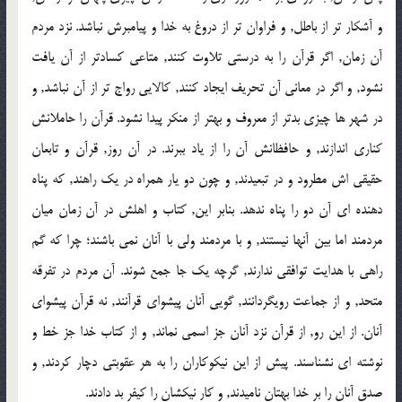
و آشكار تر از باطل, و فراوان تر از دروغ به خدا و پيامبرش نباشد. نزد مردم
آن زمان, اگر قرآن را به درستي تلاوت كنند, متاعي كسادتر از آن يافت
نشود, و اگر در معاني آن تحريف ايجاد كنند, كالايي رواج تر از آن نباشد, و
در شهر ها چيزي بدتر از معروف و بهتر از منكر پيدا نشود. قرآن را حاملانش
كناري اندازند, و حافظانش آن را از ياد ببرند. در آن روز, قرآن و تابعان
حقيقي اش مطرود و در تبعيدند, و چون دو يار همراه در يك راهند, كه پناه
دهنده اي آن دو را پناه ندهد. بنابر اين, كتاب و اهلش در آن زمان ميان
مردمند اما بين آنها نيستند, و با مردمند ولي با آنان نمي باشند؛ چرا كه گم
راهي با هدايت توافقي ندارند, گرچه يك جا جمع شوند. آن مردم در تفرقه
متحد, و از جماعت رويگردانند, گويي آنان پيشواي قرآنند, نه قرآن پيشواي
آنان. از اين رو, از قرآن نزد آنان جز اسمي نماند, و از كتاب خدا جز خط و
نوشته اي نشناسند. پيش از اين نيكوكاران را به هر عقوبتي دچار كردند, و
صدق آنان را بر خدا بهتان ناميدند, و كار نيكشان را كيفر بد دادند.