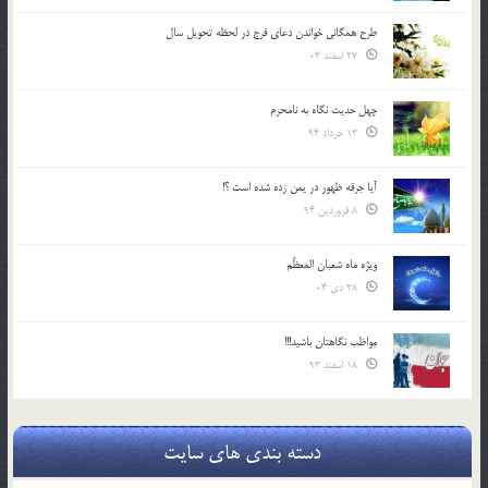
طرح همگانی خواندن دعای فرج در لحظه تحویل سال
27 اسفند 03
چهل حدیث نگاه به نامحرم
13 خرداد 94
آیا جرقه ظهور در یمن زده شده است ؟!
8 فروردین 94
ویژه ماه شعبان المعظّم
28 دی 04
مواظب نگاهتان باشید!!!
18 اسفند 93
دسته بندی های سایت