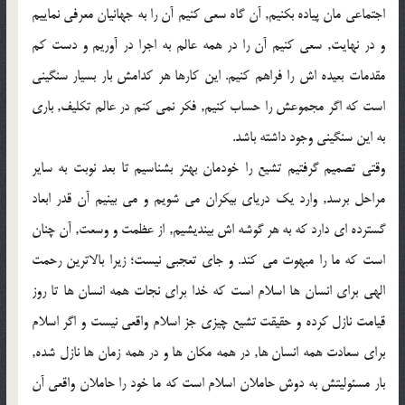
اجتماعي مان پياده بكنيم, آن گاه سعي كنيم آن را به جهانيان معرفي نماييم
و در نهايت, سعي كنيم آن را در همه عالم به اجرا در آوريم و دست كم
مقدمات بعيده اش را فراهم كنيم. اين كارها هر كدامش بار بسيار سنگيني
است كه اگر مجموعش را حساب كنيم, فكر نمي كنم در عالم تكليف, باري
به اين سنگيني وجود داشته باشد.
وقتي تصميم گرفتيم تشيع را خودمان بهتر بشناسيم تا بعد نوبت به ساير
مراحل برسد, وارد يك درياي بيكران مي شويم و مي بينيم آن قدر ابعاد
گسترده اي دارد كه به هر گوشه اش بينديشيم, از عظمت و وسعت, آن چنان
است كه ما را مبهوت مي كند. و جاي تعجبي نيست؛ زيرا بالاترين رحمت
الهي براي انسان ها اسلام است كه خدا براي نجات همه انسان ها تا روز
قيامت نازل كرده و حقيقت تشيع چيزي جز اسلام واقعي نيست و اگر اسلام
براي سعادت همه انسان ها, در همه مكان ها و در همه زمان ها نازل شده,
بار مسئوليتش به دوش حاملان اسلام است كه ما خود را حاملان واقعي آن