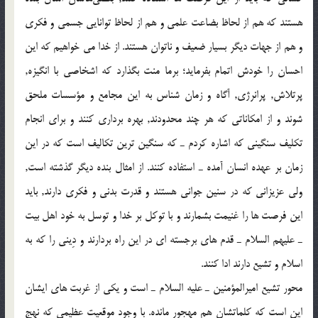
هستند كه هم از لحاظ بضاعت علمي و هم از لحاظ توانايي جسمي و فكري
و هم از جهات ديگر بسيار ضعيف و ناتوان هستند. از خدا مي خواهيم كه اين
احسان را خودش اتمام بفرمايد؛ برما منت بگذارد كه اشخاصي با انگيزه,
پرتلاش, پرانرژي, آگاه و زمان شناس به اين مجامع و مؤسسات ملحق
شوند و از امكاناتي كه هر چند محدودند, بهره برداري كنند و براي انجام
تكليف سنگيني كه اشاره كردم ـ كه سنگين ترين تكاليف است كه در اين
زمان بر عهده انسان آمده ـ استفاده كنند. از امثال بنده ديگر گذشته است,
ولي عزيزاني كه در سنين جواني هستند و قدرت بدني و فكري دارند, بايد
اين فرصت ها را غنيمت بشمارند و با توكل بر خدا و توسل به خود اهل بيت
ـ عليهم السلام ـ قدم هاي برجسته اي در اين راه بردارند و دِيني را كه به
اسلام و تشيع دارند ادا كنند.
محور تشيع اميرالمؤمنين ـ عليه السلام ـ است و يكي از غربت هاي ايشان
اين است كه كلماتشان هم مهجور مانده. با وجود موقعيت عظيمي كه نهج