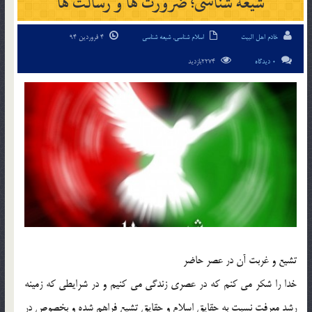
شيعه شناسی؛ ضرورت ها و رسالت ها
خادم اهل البیت
اسلام شناسی
,
شیعه شناسی
4 فروردین 94
0 دیدگاه
2274بازدید
تشيع و غربت آن در عصر حاضر
خدا را شكر مي كنم كه در عصري زندگي مي كنيم و در شرايطي كه زمينه
رشد معرفت نسبت به حقايق اسلام و حقايق تشيع فراهم شده و بخصوص در