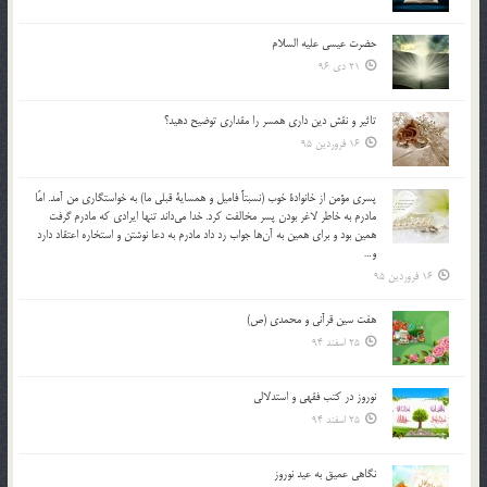
حضرت عیسی علیه السلام
21 دی 96
تاثير و نقش دين داري همسر را مقداري توضيح دهيد؟
16 فروردین 95
پسري مؤمن از خانوادة خوب (نسبتاً فاميل و همساية قبلي ما) به خواستگاري من آمد. امّا
مادرم به خاطر لاغر بودن پسر مخالفت كرد. خدا مي‌داند تنها ايرادي كه مادرم گرفت
همين بود و براي همين به آن‌ها جواب رد داد مادرم به دعا نوشتن و استخاره اعتقاد دارد
و…
16 فروردین 95
هفت سین قرآنی و محمدی (ص)
25 اسفند 94
نوروز در كتب فقهى و استدلالى‏
25 اسفند 94
نگاهى عميق به عيد نوروز