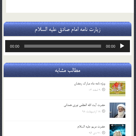
زیارت نامه امام صادق علیه السلام
پخش‌کننده
00:00
00:00
صوت
مطالب مشابه
ویژه نامه ماه مبارک رمضان
9 اسفند 03
حضرت آیت الله العظمی نوری همدانی
18 اردیبهشت 98
حضرت مریم علیه السلام
21 دی 96