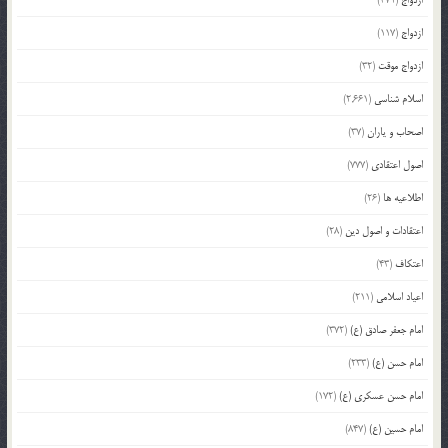
ازدواج
(117)
ازدواج موقت
(32)
اسلام شناسی
(2,661)
اصحاب و یاران
(37)
اصول اعتقادی
(777)
اطلاعیه ها
(26)
اعتقادات و اصول دین
(28)
اعتکاف
(43)
اعیاد اسلامی
(211)
امام جعفر صادق (ع)
(372)
امام حسن (ع)
(233)
امام حسن عسکری (ع)
(172)
امام حسین (ع)
(847)