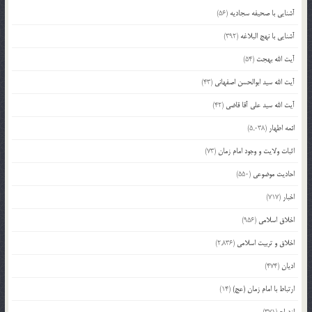
آشنایی با صحیفه سجادیه
(56)
آشنایی با نهج البلاغه
(392)
آیت الله بهجت
(54)
آیت الله سید ابوالحسن اصفهانی
(43)
آیت الله سید علی آقا قاضی
(42)
ائمه اطهار
(5,038)
اثبات ولایت و وجود امام زمان
(73)
احادیث موضوعی
(550)
اخبار
(717)
اخلاق اسلامی
(956)
اخلاق و تربیت اسلامی
(2,836)
ادیان
(474)
ارتباط با امام زمان (عج)
(14)
ازدواج
(371)