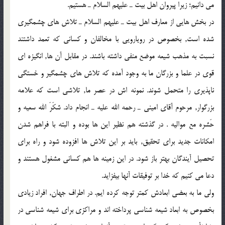
مي دانيم؛ زيرا پيروان اهل بيت ـ عليهم السلام ـ هستيم.
در بخش هايي از معارف اهل بيت ـ عليهم السلام ـ تلاش هاي چشمگيري
شده است, بخصوص در رويارويي با مخالفان و كساني كه تعمد داشتند
نسبت به مذهب شيعه موضع منفي داشته باشند. در مقابل آن ها, انگيزه اي
قوي در علما و بزرگان ما به وجود آمده كه تلاش هاي چشمگير و خستگي
ناپذيري را متحمل شوند. نمونه اش در عصر ما, تلاشي است كه علامه
بزرگوار, مرحوم آقاي اميني ـ رحمه الله عليه ـ انجام داد. شكَرَ الله سعيه و
حَشره مع مواليه . در گذشته هم نظير اين ها بوده و البته با فراهم شدن
امكانات جديد براي تحقيق, بايد بر اين تلاش ها افزوده شود و راه براي
تحصيل آيندگان بهتر باز شود. در اين زمينه ها هم كساني مشغول هستند و
دعا مي كنيم كه خدا بر توفيقات آنها بيفزايد.
ولي ما به بعضي ابعادش كمتر توجه كرده ايم. در اطراف جهان, افراد زيادي
بخصوص به ابعاد شيعه شناسي پرداخته اند و مراكزي براي شيعه شناسي در