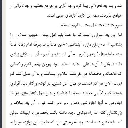
شد و بعد چه تحولاتي پيدا كرد و چه آثاري بر جوامع بخشيد و چه تأثراتي از
جوامع پذيرفت. همه اين كارها كارهاي خوبي است.
ضرورت شناخت اهل بيت ـ عليهم السلام ـ
اما اين چه اصراري است كه ما حتماً بايد اهل بيت ـ عليهم السلام ـ را
بشناسيم؟ امام زمان مان را بشناسيم؟ «من ماتَ و لم يعرف امام زمانه ماتَ
ميته جاهليه.»[1] پيغمبر اكرم ـ صلّي الله عليه و آله و سلّم ـ بستگان زيادي
داشتند, يكي از آن ها علي ـ عليه السلام ـ بود. پيروان پيغمبر اكرم و كساني
كه خالصانه و مخلصانه مي خواستند اسلام را بشناسند و به آن عمل كنند كم
نبودند, الان هم كم نيستند. در ميان اهل تسنن, در گوشه و كنار دنيا, افرادي
هستند كه واقعاً مي خواهند اسلام را بشناسند و بدان عمل كنند. منتها شرايط
اجتماعي به آنها اجازه نمي دهد و باور نمي كنند غير از آن چه اسلاف و
بزرگانشان گفته اند, راه ديگري وجود داشته باشد. بخصوص با تبليغات سوئي
كه عليه تشيع شده است. چه خصوصيتي دارد كه ما بايد اين دوازده نفر را به