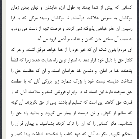
كساني كه پيش از شما بودند به طول آرزو هايشان و نهان بودن زمان
مرگشان به معرض هلاكت درآمدند, تا مرگشان رسيد؛ مرگي كه با فرا
رسيدن آن عذر خواهي پذيرفته نمي گردد, و فرصت توبه از دست مي رود, و
به سبب آن سختي جان كندن و عذاب بر آدمي فرود مي آيد.
اي مردم! بدون شك آن كه خير خود را از خدا خواهد موفق گشته, و هر كه
گفتار حق را دليل خود قرار دهد به استوار ترين راه هدايت شده؛ زيرا كه قطعاً
پناهنده خدا در امان, و دشمن خدا هراسان است. و آن كه عظمت حق را
شناخت شايسته نيست خود را بزرگ شمارد؛ زيرا بزرگي آنان كه با عظمت
حق معرفت دارند اين است كه در برابر او فروتني كنند, و سلامت آنان كه از
قدرت حق آگاهند اين است كه تسليم او باشند. پس از حق نگريزند, آن گونه
كه سالم از كچل, و تن درست از بيمار مي گريزد, و بدانيد راه حق را
نشناسيد, مگر كساني را كه آن را ترك كردند بشناسيد, و پيمان قرآن را
محكم نگيريد, مگر به آنان كه عهد كتاب را شكستند شناخت پيدا كنيد, و