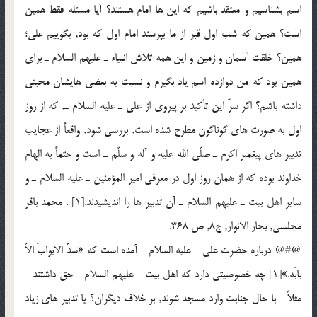
اسم بشناسيم و معتقد باشيم كه اين ها امام هستند؟ آيا مسئله فقط همين
است؟ همين كه شب اول قبر از ما بپرسند امام اول كه بود, بگوييم علي؛
همين؟ خلقت آسمان و زمين و اين همه تلاش انبياء ـ عليهم السلام ـ براي
همين بود كه من دوازده اسم ياد بگيرم و نسبت به بعضي هايشان محبتي
داشته باشم؟ اگر سرّ اين تأكيد بر پيروي از علي ـ عليه السلام ـ, كه از روز
اول به صورت هاي گوناگون مطرح شده است, بررسي شود, واقعاً از عجايب
تدبير هاي پيغمبر اكرم ـ صلّي الله عليه و آله و سلّم ـ است و حتماً به الهام
خداوند بوده كه از همان روز اول در معرفي امير المؤمنين ـ عليه السلام ـ و
ساير اهل بيت ـ عليهم السلام ـ آن تدبير ها را انديشيدند.[1] . محمد باقر
مجلسي, بحار الانوار, ج8, ص 368.
@#@ درباره حضرت علي ـ عليه السلام ـ آمده است كه «سدَّ الابوابَ الاّ
بابَه.»[1] چه خصوصيتي دارد كه اهل بيت ـ عليهم السلام ـ حق داشتند ـ
مثلاً ـ با حال جنابت وارد مسجد شوند, بر خلاف ديگران؟ يا تدبير هاي زياد