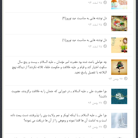
25 اسفند 94
دل نوشته هایی به مناسبت عید نوروز(2)
25 اسفند 94
دل نوشته هایی به مناسبت عید نوروز(1)
25 اسفند 94
چه عواملي باعث شده بود حضرت امير مؤمنان ـ عليه السلام ـ بيست و پنج سال
سکوت اختيار کند و قيام بر عليه خلافت و حکومت خلفاء ثلاثه نکردند؟ از ديدگاه نهج
البلاغه با تفصيل پاسخ دهيد.
27 بهمن 94
چرا حضرت علي ـ عليه السلام ـ در شورايي كه عثمان را به خلافت برگزيدند، عضويت
داشت؟
27 بهمن 94
چرا علي ـ عليه السلام ـ با اينكه ابوبكر و عمر ولايت وي را نپذيرفتند، دست بيعت داده
است و به امامت آن ها اقتدا نموده و وجوهي را از آن ها دريافت مي نموده؟
27 بهمن 94