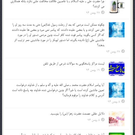
چرا حضرت علي ـ عليه السلام ـ با غاصبين خلافت مخالفت علني نکرد، بلكه همكاري
مي کردند؟
27 بهمن 94
چگونه ممكن است مردمي كه بعد از رحلت رسول خدا(ص) حتی به مدت سه روز او را
دفن نمي كردند و یا بعضي عقيده داشتند كه پيامبر نمي ميرد و بعضي ها عقيده داشتند
كه اگر كسي بگويد: پيامبر فوت شده كافر است، چنین مردمی دستور او را در مورد
جانشيني علي (ع) ناديده بگيرند، اما دستور ابوبكر را در مورد جانشيني عمر ترتیب اثر
بدهند؟
27 بهمن 94
لیست مراکز پاسخگویی به سوالات شرعی از طریق تلفن
19 بهمن 94
آيا پيامبر اسلام حضرت محمد ـ صلي الله عليه و آله و سلم ـ از خداوند درخواست
تعيين جانشين کرده است يا خير؟ اگر چنين درخواستي شده خداوند چه پاسخ داده است
آدرس و کلام خداوند را مرقوم فرمائيد؟
5 بهمن 94
دلايل عقلي عصمت حضرت زهرا (س) را بنويسيد.
5 بهمن 94
آيا حضرت فاطمه ـ سلام الله عليها ـ پيامبر بود كه فرشته بر او نازل مي شد؟