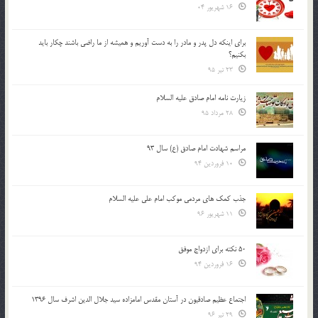
16 شهریور 04
براي اينكه دل پدر و مادر را به دست آوريم و هميشه از ما راضي باشند چكار بايد
بكنيم؟
23 تیر 95
زیارت نامه امام صادق علیه السلام
28 مرداد 95
مراسم شهادت امام صادق (ع) سال 93
10 فروردین 94
جذب کمک های مردمی موکب امام علی علیه السلام
11 شهریور 96
50 نکته برای ازدواج موفق
16 فروردین 94
اجتماع عظیم صادقیون در آستان مقدس امامزاده سید جلال الدین اشرف سال 1396
29 تیر 96