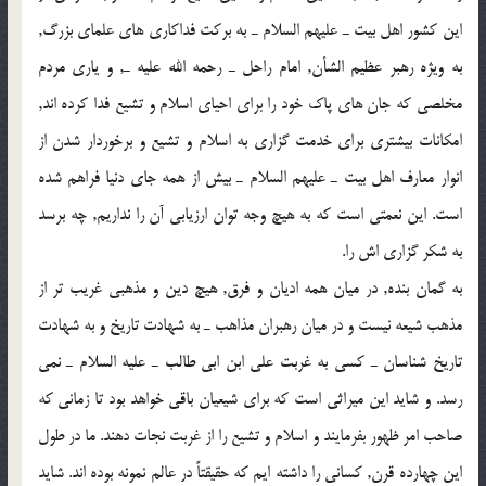
اين كشور اهل بيت ـ عليهم السلام ـ به بركت فداكاري هاي علماي بزرگ,
به ويژه رهبر عظيم الشأن, امام راحل ـ رحمه الله عليه ـ, و ياري مردم
مخلصي كه جان هاي پاك خود را براي احياي اسلام و تشيع فدا كرده اند,
امكانات بيشتري براي خدمت گزاري به اسلام و تشيع و برخوردار شدن از
انوار معارف اهل بيت ـ عليهم السلام ـ بيش از همه جاي دنيا فراهم شده
است. اين نعمتي است كه به هيچ وجه توان ارزيابي آن را نداريم, چه برسد
به شكر گزاري اش را.
به گمان بنده, در ميان همه اديان و فرق, هيچ دين و مذهبي غريب تر از
مذهب شيعه نيست و در ميان رهبران مذاهب ـ به شهادت تاريخ و به شهادت
تاريخ شناسان ـ كسي به غربت علي ابن ابي طالب ـ عليه السلام ـ نمي
رسد. و شايد اين ميراثي است كه براي شيعيان باقي خواهد بود تا زماني كه
صاحب امر ظهور بفرمايند و اسلام و تشيع را از غربت نجات دهند. ما در طول
اين چهارده قرن, كساني را داشته ايم كه حقيقتاً در عالم نمونه بوده اند. شايد