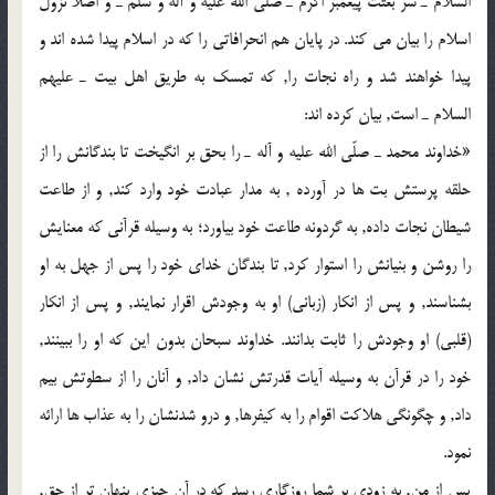
السلام ـ سرّ بعثت پيغمبر اكرم ـ صلّي الله عليه و آله و سلّم ـ و اصلاً نزول
اسلام را بيان مي كند. در پايان هم انحرافاتي را كه در اسلام پيدا شده اند و
پيدا خواهند شد و راه نجات را, كه تمسك به طريق اهل بيت ـ عليهم
السلام ـ است, بيان كرده اند:
«خداوند محمد ـ صلّي الله عليه و آله ـ را بحق بر انگيخت تا بندگانش را از
حلقه پرستش بت ها در آورده , به مدار عبادت خود وارد كند, و از طاعت
شيطان نجات داده, به گردونه طاعت خود بياورد؛ به وسيله قرآني كه معنايش
را روشن و بنيانش را استوار كرد, تا بندگان خداي خود را پس از جهل به او
بشناسند, و پس از انكار (زباني) او به وجودش اقرار نمايند, و پس از انكار
(قلبي) او وجودش را ثابت بدانند. خداوند سبحان بدون اين كه او را ببينند,
خود را در قرآن به وسيله آيات قدرتش نشان داد, و آنان را از سطوتش بيم
داد, و چگونگي هلاكت اقوام را به كيفرها, و درو شدنشان را به عذاب ها ارائه
نمود.
پس از من, به زودي بر شما روزگاري رسد كه در آن چيزي پنهان تر از حق,