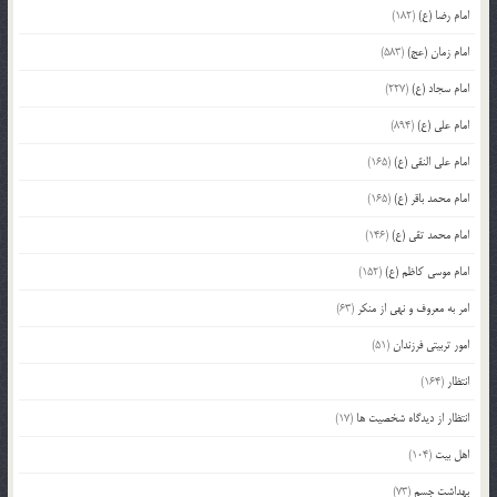
امام رضا (ع)
(182)
امام زمان (عج)
(583)
امام سجاد (ع)
(227)
امام علی (ع)
(894)
امام علی النقی (ع)
(165)
امام محمد باقر (ع)
(165)
امام محمد تقی (ع)
(146)
امام موسی کاظم (ع)
(152)
امر به معروف و نهی از منکر
(63)
امور تربیتی فرزندان
(51)
انتظار
(164)
انتظار از دیدگاه شخصیت ها
(17)
اهل بیت
(104)
بهداشت جسم
(73)