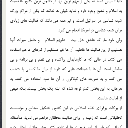
دنيا تأسيس شده كه يكي از مهم ترين آنها در دشمن ترين كشور ها نسبت
به اسلام و تشيع وجود دارد و شايد خيلي ها ندانند كه يكي از مراكز بزرگ
شيعه شناسي در اسرائيل است, و نيز همه مي دانند كه فعاليت هاي زيادي
براي شيعه شناسي در امريكا انجام مي گيرد.
ولي خود ما, كه عاشق اهل بيت ـ عليهم السلام ـ و حامل ميراث آنها
هستيم, از اين فعاليت ها غافليم. آن ها غير مستقيم از كارهاي ما هم استفاده
مي كنند, در حالي كه ما كارهايمان پراكنده و بي نظم و بي برنامه و بي
سامان است. آن ها با شيطنت هايي كه دارند از ميان ما كساني را انتخاب
مي كنند و به صورت هاي گوناگون از آن ها سوء استفاده مي كنند. به
هرحال, به اين بخش كمتر توجه شده كه البته يك بخش نيست, بلكه طيفي
از فعاليت هاست.
از بركات برقراري نظام اسلامي در اين كشور, تشكيل مجامع و مؤسسات
تحقيقاتي است كه زمينه را براي فعاليت محققان فراهم مي نمايد. متأسفانه
كساني كه بايد از اين فرصت ها استفاده كنند, بعضي‌هاشان امثال بنده