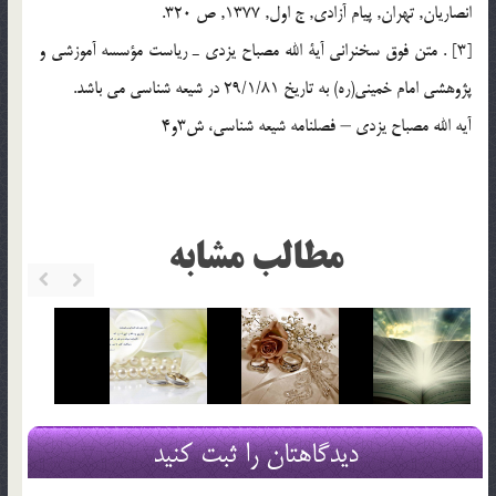
انصاريان, تهران, پيام آزادي, ج اول, 1377, ص 320.
[3] . متن فوق سخنراني آية الله مصباح يزدي ـ رياست مؤسسه آموزشي و
پژوهشي امام خميني(ره) به تاريخ 29/1/81 در شيعه شناسي مي باشد.
آيه الله مصباح يزدي – فصلنامه شيعه شناسي، ش3و4
مطالب مشابه
دیدگاهتان را ثبت کنید