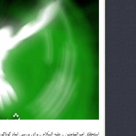
استحقاق اميرالمؤمنين ـ عليه السّلام ـ براي بررسي ابعاد گوناگ