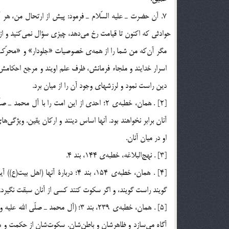
اسرار خدايند و ملجاء فرمانش، ظرف علم اويند و مرجع احكامش،
دين راست نمود و لرزشهاي وجود آن را از ميان برد.
[2] . همان، خطبه‌ي 2؛ احدي از اين امت را با 
آنان برابر نخواهند بود. آنها اساس دينند و اركان يقين. ويژگي‌
او در ميان آنان.
[3] . نهج‎البلاغه، خطبه‌ي 144، بند 4.
[4] . همان، خطبه‌ي 154، بند 4؛ درب
گويند راست گويند، و اگر سكوت كنند كسي از آنان سبقت نگيرد.
[5] . همان، خطبه‌ي 239، بند 3؛ (آل م
آگاه مي‌سازد و ظاهرشان و باطن‌شان. سكوت‌شان از حكمت و منط