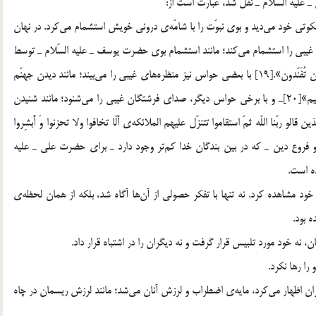
1. حضرت علي ـ عليه السّلام ـ نور وحي و رسالت را با چشم ملكوتي خود مي‎ديد و بوي نبوّت را با شامّه‌ي دروني خويش استشمام مي‎كرد. در نهان
انسان صالح، حواس ديگري وجود دارد كه با برخي از آن‎ها بوهاي غيبي را استشمام مي‎كند؛ مانند استشمام بوي حضرت يوسف ـ عليه السّلام ـ توسط
حضرت يعقوب ـ عليه السلام ـ : «إِنّي لأجد ريح يوسف لولا أَن تُفَنّدون».[19] با بعضي حواس نيز منظره‎هاي غيبي را مي‎بيند؛ مانند ديدن جهنّم
توسط صاحبان يقين: «كلّا لو تعلمون علم اليقين × لتروُنّ الجحيم»[20]ـ و با برخي حواس ديگر، صداي فرشتگان غيبي را مي‎شنود؛ مانند شنيدن
ربّنا اللّه ثمّ استقاموا تتنزّل عليهم الملائكه‌ي أَلّا تخافوا ولا تحزنوا وَ أََبشِروا
بالجنّه‌ي الّتي كنتم توعدون».[21] 2. يقين به حقانيّت اصول و فروع دين ـ كه در بين بندگان خدا كم‎تر وجود دارد ـ براي حضرت علي ـ عليه
3. آن حضرت ـ عليه السّلام ـ معارف الهي را با چشم ملكوتي خود مشاهده كرد. نه تنها با تفكر حصولي از آن‎ها آگاه شد، بلكه از همان لحظه‌ي
6. اگر علمي را كه آن حضرت ـ عليه السّلام ـ داشت براي ديگران اظهار مي‎كرد، مايه‌ي اضطراب و لرزش آنان مي‎شد؛ مانند لرزش ريسمان در چاه