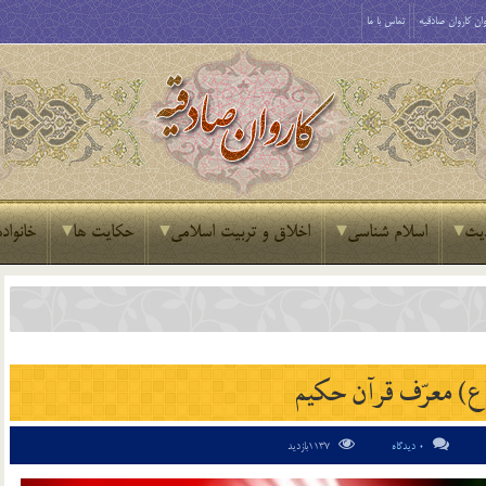
ان کاروان صادقیه
تماس با ما
یث
اسلام شناسی
اخلاق و تربیت اسلامی
حکایت ها
خانواده
(ع) معرّف قرآن حكيم
0 دیدگاه
1137بازدید