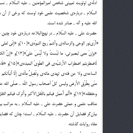
ادلّه‌ي اولويت تعييني شخص اميرالمؤمنين ـ عليه السّلام ـ ن
السّلام ـ درباره‌ي شخصيت علمي خود اوست كه برخي از آن سخ
الله عليه و آله ـ صادر شده است.
حضرت علي ـ عليه السّلام ـ در نهج‎البلاعه درباره‌ي خود چنين فرمود:
لَاضطربتم ا
منّى بِطُرُقِ الأَرض وليس كلّ أصحاب رسول اللّه ـ صلّي الله عل
وحفظته»[17]و «أَلَم أََعمَل فيكم بالثَقل‎الأكبر وأََترك فيكم الثقلَ‎الأََصغر»[18].
بيان‎گر فضايل آن حضرت ـ عليه السّلام ـ است؛ چنان كه فضايل مزبور، بيش از منقول آن است.
مفاد روايات گذشته