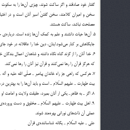
مصلحت نباشد، ساكت هستند.
جايگاهش بر كنار مي‎شود.اينان، دين خدا را عاقلانه در خود جاي مي‎دهند و دستورهاي آن‎را رعايت مي‎كنند و به شنيدن و گفتن بسنده نمي‎كنند.
كه هرگز قرآن را رها نمي‎كنند و قرآن نيز آنان را رها نمي‎كند.
بيت طهارت ـ عليهم السّلام ـ است و بايد آن‎ها را به بهترين درجات قرآني منزل داد و همانند شتران تشنه كام به كوثر زلال معرفت آنان وارد شد.
8. اگر ـ به ظاهرـ يكي ار آنان بميرد، حقيقت ولايت و امامت او زنده است و حقيقت او هيچ‎گاه فرسوده نمي‎شود.
عملي آن ذات‎هاي نوراني بهره‎مند شوند.
علي ـ عليه السّلام ـ يگانه شناساننده‌ي قرآن