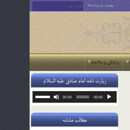
پنجشنبه , 15 مرداد 1405
پزشکی و سلامت
زیارت نامه امام صادق علیه السلام
پخش‌کننده
برای
00:00
00:00
صوت
افزایش
یا
کاهش
صدا
مطالب مشابه
از
کلیدهای