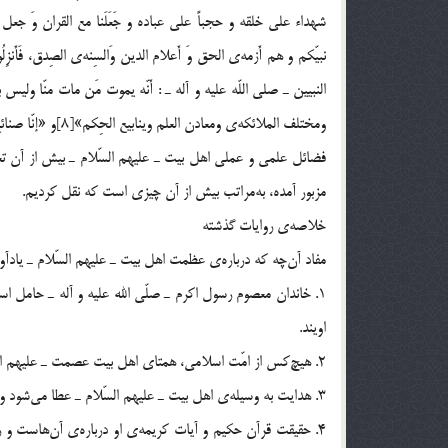
نبيّكم و هم أَزمه‌ي الحق وَ أَعلام الدين وَالسِنه‌ي الصِدق، فَأَنزِل
ومختلف الملائكه‌ي ومعادن العلم وينابيع الحِكم»[8]و «إنّا صنائع ربّنا والناس بعدُ صنائع لنا»[9].
مزبور آمده، به‎مراتب بيش از آن چيزي است كه نقل كرديم.
خلاصه‌ي روايات گذشته
مفاد آن‎چه كه درباره‌ي عظمت اهل ‎بيت ـ عليهم السّلام ـ يادآوري شد، عبارت است از:
اويند.
2. هيچ‎كس از امّت اسلامي، همتاي اهل ‎بيت عصمت ـ عليهم السّلام ـ نيست و با آن‎ها سنجيده نمي‎شود. آنان پايه‌ي دين، و ستون يقينند.
3. هدايت به وسيله‌ي اهل بيت ـ عليهم السّلام ـ عطا مي‎شود و كوري باطني انسان‎ها علاج مي‎گردد.