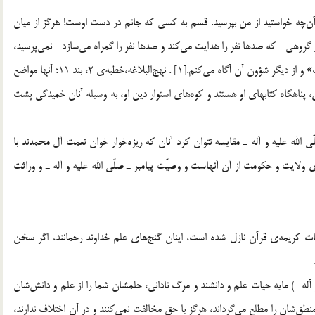
7. آن حضرت ـ عليه السّلام ـ فرمود: پيش از ارتحال من، هر آن‎چه خواستيد از من بپرسيد. قسم به كسي كه جانم در دست اوست! هرگز از ميان
حوادثي كه اكنون تا قيامت رخ مي‎دهد، چيزي سؤال نمي‎كنيد و از گروهي ـ كه صدها نفر را هدايت مي‎كند و صدها نفر را گمراه مي‎سازد ـ نمي‎پرسيد،
مگر آن‎كه من شما را از همه‌ي خصوصيات «جلودار» و «محرّك» و از ديگر شؤون آن آگاه مي‎كنم.[1] . نهج‎البلاغه،خطبه‌ي 2، بند 11؛ آنها مواضع
 پناهگاه كتابهاي او هستند و كوه‌هاي استوار دين او، به وسيله آنان خميدگي پشت
آل محمد ـ صلّي الله عليه و آله ـ مقايسه نتوان كرد آنان كه ريزه‌خوار خوان نعمت آل محمدند با
هاي ولايت و حكومت از آن آنهاست و وصيّت پيامبر ـ صلّي الله عليه و آله ـ و وراثت
ارة آنها (اهل بيت(ع)) آيات كريمه‌ي قرآن نازل شده است، اينان گنج‌هاي علم خداوند رحمانند، اگر سخن
حمد ـ صلّي الله عليه و آله ـ) مايه حيات علم و دانشند و مرگ ناداني، حلمشان شما را از علم و دانش‌شان
ق‌شان را مطلع مي‌گرداند، هرگز با حق مخالفت نمي‌كنند و در آن اختلاف ندارند،