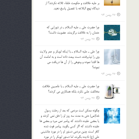
بر عليه خلافت و حکومت خلفاء ثلاثه نکردند؟ از
ديدگاه نهج البلاغه با تفصيل پاسخ دهيد.
27 بهمن 94
چرا حضرت علي ـ عليه السلام ـ در شورايي كه
عثمان را به خلافت برگزيدند، عضويت داشت؟
27 بهمن 94
چرا علي ـ عليه السلام ـ با اينكه ابوبكر و عمر ولايت
وي را نپذيرفتند، دست بيعت داده است و به امامت آن
ها اقتدا نموده و وجوهي را از آن ها دريافت مي
نموده؟
27 بهمن 94
چرا حضرت علي ـ عليه السلام ـ با غاصبين خلافت
مخالفت علني نکرد، بلكه همكاري مي کردند؟
27 بهمن 94
چگونه ممكن است مردمي كه بعد از رحلت رسول
خدا(ص) حتی به مدت سه روز او را دفن نمي كردند و
یا بعضي عقيده داشتند كه پيامبر نمي ميرد و بعضي ها
عقيده داشتند كه اگر كسي بگويد: پيامبر فوت شده
كافر است، چنین مردمی دستور او را در مورد جانشيني
علي (ع) ناديده بگيرند، اما دستور ابوبكر را در مورد