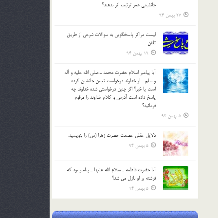
جانشيني عمر ترتیب اثر بدهند؟
27 بهمن 94
لیست مراکز پاسخگویی به سوالات شرعی از طریق
تلفن
19 بهمن 94
آيا پيامبر اسلام حضرت محمد ـ صلي الله عليه و آله
و سلم ـ از خداوند درخواست تعيين جانشين کرده
است يا خير؟ اگر چنين درخواستي شده خداوند چه
پاسخ داده است آدرس و کلام خداوند را مرقوم
فرمائيد؟
5 بهمن 94
دلايل عقلي عصمت حضرت زهرا (س) را بنويسيد.
5 بهمن 94
آيا حضرت فاطمه ـ سلام الله عليها ـ پيامبر بود كه
فرشته بر او نازل مي شد؟
5 بهمن 94