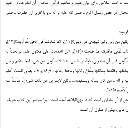
سبت به امت اسلامي براي بيان علوم و مفاهيم قرآني، سخنان آن امام همام ـ عليه
نان در حضور رسول اكرم ـ صلّي الله عليه و آله ـ و با تقرير آن حضرت ـ صلّي
«أَرَي‎نور الوحى والرساله‌ي وأَشمّ ريح النبوّه‌ي»[10]و «إِنّى لعلي يقينٍ من ربّى وغير شبهه‌ي من دينى»[11]و «ما شككتُ في الحق مُذ أُريته»[12]و
«وإِنّ معي لبصيرتى، ما لبّستُ ولا لُبِّسَ علىّ»[13]و «إِنَّ الكتاب لَمَعى مافارقته مذ صحِبتهُ»[14]و «بل اندمجت علي مكنون علم؛ لو بُحتُ به
ضطراب الأَرشيّه‌ي فى الطَوِىّ البعيده‌ي»[15]و «فَاسْأَلُونى قبل أَن تفقدونى، فوالّذى نفسى بيده! لاتسألونى عن شىء فيما بينكم و بين
الساعه‌ي ولا عن فئه‌ي تهدى مائه‌ي وتُضِلُّ مِأئَه‌ي إِلّا أَنبَأتكم بناعقها وقائدها وسائقها ومُناخ ركابها ومحطّ رحالها…»[16]و «أََنا بطرق السماء أََعلم
يه و آله ـ من كان يسأَله ويستفهمه… وكان لايمرّ بى من ذلك شىء إِلّا سَأَلْتُ عنه
مناقب علمي و عملي حضرت علي ـ عليه السّلام ـ به مراتب بيش از آن مقداري است كه در نهج‎البلاغه آمده است؛ زيرا سراسر اين كتاب شريف،