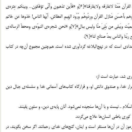
شهداء علي خلقه و حجباً علي عباده و جَعَلَنا مع القران وَ جعل القرآن مَعَنا لانفارقه ولايفارقنا»[6]و «فأَين تذهبون وأَنّي تؤفكون… وبينكم عِتره‌ي
ُوهم بأَحسَنِ مَنازل القرآن ورِدُوهُم وُرُود الهِيمِ العطاش. أَيّها الناس! خذوها عن خاتم
النبيين ـ صلي اللّه عليه و آله ـ : أَنّه يموت مَن مات منّا وليس بميّت ويَبلي من بَلِيَ منّا وليس ببالٍ»[7]و «نحن شجره‌ي النبوّه‌ي ومحطّ الرساله‌ي
فضائل علمي و عملي اهل ‎بيت ـ عليهم السّلام ـ بيش از آن تعدادي است كه در نهج‎البلاغه گردآوري شده است. هم‎چنين مجموع آن‎چه در كتاب
1. خاندان معصوم رسول اكرم ـ صلّي الله عليه و آله ـ حامل اسرار خدا، و صندوق دانش او، و قرارگاه كتاب‎هاي آسماني خدا و سلسله‌ي جبال دين
4. حقيقت قرآن حكيم و آيات كريمه‌ي او درباره‌ي آن‎هاست و رموز آن در آن‎ها مستقر است و اينان، گنج‎هاي خداي رحمانند. اگر سخن بگويند، در