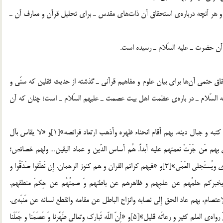
1. آن حضرت ـ عليه السّلام ـ از اهل‎بيت ـ عليهم السّلام ـ است و هر آنچه درباره‌ي استحقاق آن ذات‎هاي مقدس ـ براي تحليل قرآن و معارف آن ـ
يكي از ادلّه‌ي اولويت تعييني اهل بيت ـ عليهم السّلام ـ واستحقاق حتمي آن‎ها براي بيان علوم و مفاهيم قرآني ـ گذشته از حديث ثقلين كه سنّي و
ه السّلام ـ در باره‌ي عظمت اهل بيت عصمت ـ عليهم السّلام ـ است؛ چنان كه آن
«هُم مَوضِعُ سِرّه ولَجَأ أَمره وعَيبَه‌ي عِلمه وموئل حِكَمِهِ وكُهوفُ كتبه و جبال دينه. بهم أَقام انحناء ظهره وأَذهب ارتعاد فرائصه»[1]و «لا يقاس بآل
ي بهم مَن جَرَتْ نعمتهم عليه أَبداً. هُم أَساس الدّين و عماد اليقين… ولهم خصائص؛
حق‎الولايه‌ي وفيهم الوصيه‌ي والوراثه‌ي»[2]و «بنا يُستَعطي الهُدي ويُستَجلي العَمَي»[3]و «فيهم كرائم القران و هم كنوز الرحمان. إِن نَطَقوا صَدَقُوا و
علم و مَوتُ الجَهل. يخبركم حلمُهم عن علمِهم و ظاهرهم عن باطنهم وَ صمتُهُم عن حِكمَ منطقهم.
تصام، بهم عاد الحق إِلي نصابه وانزاح الباطل عن مقامه وانقطع لسانه عن مَنبَه‌ي.
عَقَلوا الدين عَقلَ وِعايَه‌ي و رِعايه‌ي لاعقل سَماعٍ و رِوايه‌ي؛ فإِنّ رواه‌ي العلم كثير و رعاتَه قليل»[5]و «أِنّ اللّه تَبارك وتعالي طَهَّرنا وَ عَصَمَنا و جَعَلَنا