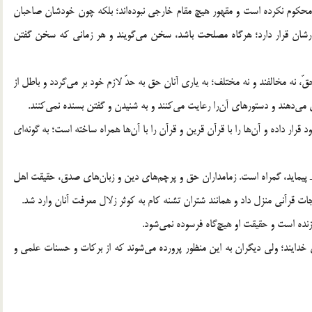
گفتار خود صادقند و اگر ساكت شوند، چيزي آن‎ها را به سكوت محكوم نكرده است و مقهور هيچ مقام خارجي نبوده‎اند؛ بلكه چون خودشان صاحبان
سخن و اميران كلامند، سخن گفتنْ اسير آنان است و در اختيارشان قرار دارد؛ هرگاه مصلحت باشد، سخن مي‎گويند و هر زماني كه سخن گفتن
5. آن‎ها حيات دانشند و علم به كمك آن‎ها زنده است. درباره‌ي حقّ، نه مخالفند و نه مختلف؛ به ياري آنان حق به حدّ لازم خود بر مي‎گردد و باطل از
6. خدا آنان را از گزند گناه نگاه داشته و شاهدان اعمال بندگان خود قرار داده و آن‎ها را با قرآن قرين و قرآن را با آن‎ها همراه ساخته است؛ به گونه‎اي
7. هركس كه راهي جز راه خاندان پيامبر ـ صلّي الله عليه و آله ـ پيمايد، گمراه است. زمامداران حق و پرچم‎هاي دين و زبان‎هاي صدق، حقيقت اهل
9. اهل بيت طهارت ـ عليهم السّلام ـ مخلوق و دست پرورده‌ي خدايند؛ ولي ديگران به اين منظور پرورده مي‎شوند كه از بركات و حسنات علمي و