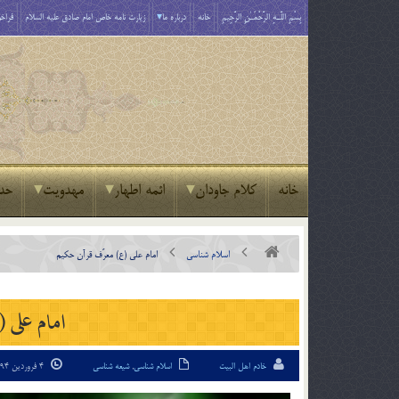
بِسْمِ اللَّـهِ الرَّحْمَـٰنِ الرَّحِيمِ
خانه
درباره ما
زیارت نامه خاص امام صادق علیه السلام
فراخو
خانه
کلام جاودان
ائمه اطهار
مهدویت
حد
اسلام شناسی
امام علی (ع) معرّف قرآن حكيم
امام علی 
خادم اهل البیت
اسلام شناسی
,
شیعه شناسی
4 فروردین 94