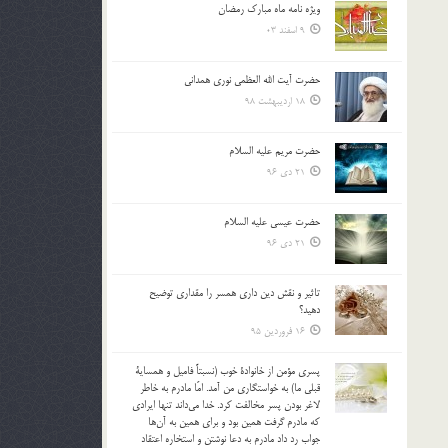
ویژه نامه ماه مبارک رمضان
بالا
9 اسفند 03
و
پایین
استفاده
حضرت آیت الله العظمی نوری همدانی
کنید.
18 اردیبهشت 98
حضرت مریم علیه السلام
21 دی 96
حضرت عیسی علیه السلام
21 دی 96
تاثير و نقش دين داري همسر را مقداري توضيح
دهيد؟
16 فروردین 95
پسري مؤمن از خانوادة خوب (نسبتاً فاميل و همساية
قبلي ما) به خواستگاري من آمد. امّا مادرم به خاطر
لاغر بودن پسر مخالفت كرد. خدا مي‌داند تنها ايرادي
كه مادرم گرفت همين بود و براي همين به آن‌ها
جواب رد داد مادرم به دعا نوشتن و استخاره اعتقاد