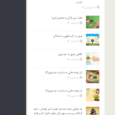
دارد و…
16 فروردین 95
هفت سین قرآنی و محمدی (ص)
25 اسفند 94
نوروز در كتب فقهى و استدلالى‏
25 اسفند 94
نگاهى عميق به عيد نوروز
25 اسفند 94
دل نوشته هایی به مناسبت عید نوروز(2)
25 اسفند 94
دل نوشته هایی به مناسبت عید نوروز(1)
25 اسفند 94
چه عواملي باعث شده بود حضرت امير مؤمنان ـ عليه
السلام ـ بيست و پنج سال سکوت اختيار کند و قيام