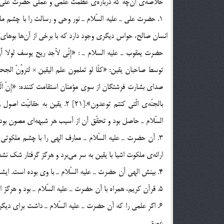
خلاصه‌ي آن‎چه كه درباره‌ي عظمت علمي و عملي حضرت علي ـ عليه السّلام ـ نقل شد، عبارت است از:
صداي بشارت فرشتگان از سوي مؤمنان استقامت كننده: «إِنّ الّذين قالو 
السّلام ـ حاصل بود و تحقّق آن از آسيب هر شبهه‎اي مصون بوده است.
ارائه‌ي ملكوت اشيا با يقين به سر مي‎برد و هرگز گرفتار شك نشده بود.
4. بينش الهي آن حضرت ـ عليه السّلام ـ با وي بوده است. ايشان، نه خود مورد تلبيس قرار گرفت و نه ديگران را در اشتباه قرار داد.
5. قرآن كريم، همراه با آن حضرت ـ عليه السّلام ـ بود و هرگز او را رها نكرد.
عميق.