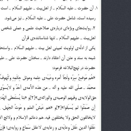
رسيده است، شامل حضرت علي ـ عليه السّلام ـ نيز مي‎شود.
2. روايت‌هاي ويژه‎اي درباره‌ي صلاحيت علمي و عملي شخص آن حضرت ـ عليه السّلام ـ رسيده است.
شيعه به سند و متن آن اعتقاد دارند ـ سخنان حضرت علي ـ علي
حضرت در نهج‎البلاغه فرمود:
محمّد ـ صلّي الله عليه و آله ـ من هذه الأُمه‌ي أحَدٌ و لايُسوّ
أِن صَمَتُوا لم يُسبَقوا»[4]و «هم عَيشُ ال
لايخالفون الحق ولا يختلفون فيه. هم دعائم الإسلام و ولائج الإع