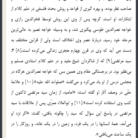
صاحب نظر بوده، و بهره گيري از قواعد و روش بحث فلسفي در علم كلام از
ابتكارات او است. گرچه پس از وي اين روش توسط فخرالدين رازي و
خواجه نصرالدين طوسي پيگيري شد، و به وسيله خواجه نصير به عالي‌ترين
مرحله خود رسيد. دربارة عصر وي اختلاف است ولي از قراين مختلف به
دست مي آيد كه وي در قرن چهارم هجري زندگي مي‌كرده است.[8] 4.
سيد مرتضي[9] كه از شاگردان شيخ مفيد و در علم كلام استادي مسلم و
بي‌نظير بود. در برجستگي مقام وي همين بس كه خواجه نصرالدين هرگاه در
مجلس درس از او ياد مي‌كرد و مي‌گفت «صلوات الله عليه».[10] و علامة
حلّي در وصف آثار او گفته است: «اماميه، از زمان سيد مرتضي تاكنون از
كتب وي استفاده كرده است».[11] و ابوالعلاء معرّي پس از ملاقات با سيد
مرتضي در پاسخ اين سؤال كه سيد را چگونه يافتي، گفت: «اگر نزد او
مي‌آمد، همة انسانها را در يك فرد، و زمين را در يك خانه، و روزگار را در
يك ساعت مي‌يافتي».