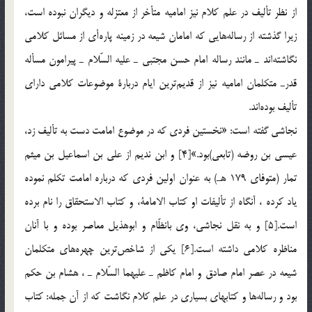
از نظر تأليف در علم كلام نيز اماميه متأخر از معتزله و ديگران نبوده است،
زيرا گذشته از رساله‌هايي كه امامان شيعه در زمينه پاره‌أي از مسائل كلامي
نگاشته‌اند ـ مانند رساله امام حسن مجتبي ـ عليه السّلام ـ پيرامون مسأله
قدر‌ـ متكلمان اماميه نيز از قديم‌ترين ايام دربارة موضوعات كلامي داراي
تأليف بوده‌اند.
نجاشي گفته است: «نخستين فردي كه در موضوع امامت دست به تأليف زد،
عيسي بن روضه (تابعي)بود.»[4] و ابن نديم از علي بن اسماعيل بن ميثم
تمار (متوفاي 179 هـ) به عنوان اولين فردي كه درباره امامت تكلم نموده
ياد كرده ، آنگاه از تأليفات او كتاب الامامة،‍ و كتاب الاستحقاق را نام برده
است.[5] و به نقل نجاشي، وي بانظّام و ابوهذيل معاصر بوده و با آنان
مناظره كلامي داشته است.[6] يكي از شاخص‌ترين چهره‌هاي متكلمان
شيعه در عصر امام صادق و امام كاظم ـ عليهما السّلام ـ ، هشام بن حكم
بود و رساله‌ها و كتابهاي بسياري در علم كلام نگاشت كه از آن جمله: كتاب