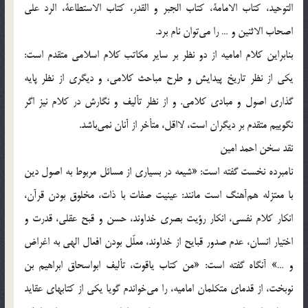
التوحيد، كتاب الامامة، كتاب الجبر و القدر، كتاب الاستطاعة، الرد علي
اصحاب الاثنين و … را مي‌توان نام برد.
بنابراين كلام اماميه از دو نظر بر ساير مكاتب كلام اسلامي متقدم است:
يكي از نظر تاريخ پيدايش و طرح مباحث كلامي، و ديگري از نظر پايه
گذاري اصول و مبادي كلامي. و از نظر تأليف و نگارش در كلام نيز اگر
نگوييم متقدم بر ديگران است، لااقل، متأخر از آنان نمي‌باشد.
نقد سخن احمد امين
نامبرده نخست گفته است: «شيعه در بسياري از مسائل مربوط به اصول دين
با معتزله هم‌آهنگ است مانند: عينيت صفات با ذات، مخلوق بودن قرآن،
انكار كلام نفسي، انكار رؤيت بصري خداوند، حسن و قبح عقلي، قدرت و
اختيار انسان، عدم صدور قبايح از خداوند، معلّل بودن افعال الهي به اغراض
و …» آنگاه گفته است: «من كتاب ياقوت، تأليف ابواسحاق ابراهيم بن
نوبخت، از قدماي متكلمان اماميه، را مي‌خواندم گويا يكي از كتابهاي عقايد