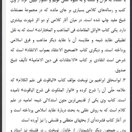
با استناد به قرآن و سنت و به شيوة عقلي قويم و استوار تبيين كرد. از وي
كتب و رساله‌هاي كلامي بسياري بر جاي مانده كه در مجموعة مصنفات
شيخ مفيد چاپ شده است. در ميان آثار كلامي او دو اثر شهرت بيشتري
دارد. يكي كتاب «اوائل المقامات في المذاهب و المختارات» است كه به نقل
تطبيقي عقايد شيعه و مقايسه آن با عقايد ديگر مذاهب و فرق اسلامي
پرداخته است. و ديگري كتاب «تصحيح الاعتقاد بصواب الانتقاد» است كه
شرحي است انتقادي بر كتاب «الاعتقادات في دين الامامية» تأليف شيخ
صدوق.
3. ابواسحاق ابراهيم بن نوبخت مؤلف كتاب «الياقوت في علم الكلام» كه
علامه حلّي آن را شرح كرده و «انوار الملكوت في شرح الياقوت» ناميده
است. كتاب وي يكي از قديمي‌ترين متون استدلالي شيعه اماميه در علم
كلام است كه به روش عقلي به بحث دربارة عقايد اسلامي پرداخته است و
در آغاز كتاب فشرده‌أي از بحثهاي منطقي و فلسفي را نيز آورده است.
وي ـ همچون ديگر دانشمندان از خاندان نوبخت ـ در فلسفه نيز استاد و