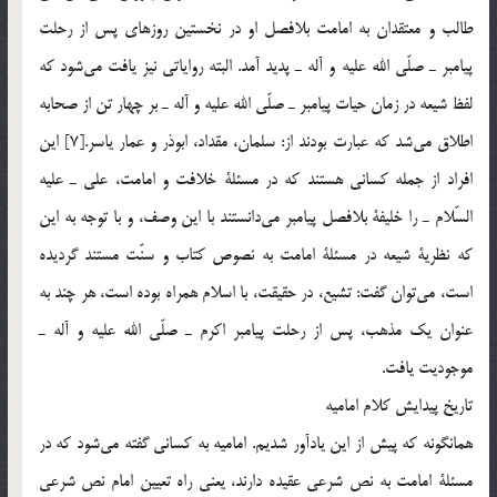
طالب و معتقدان به امامت بلافصل او در نخستين روزهاي پس از رحلت
پيامبر ـ صلّي الله عليه و آله ـ پديد آمد. البته رواياتي نيز يافت مي‌شود كه
لفظ شيعه در زمان حيات پيامبر ـ صلّي الله عليه و آله ـ بر چهار تن از صحابه
اطلاق مي‌شد كه عبارت بودند از: سلمان، مقداد، ابوذر و عمار ياسر.[7] اين
افراد از جمله كساني هستند كه در مسئلة خلافت و امامت، علي ـ عليه
السّلام ـ را خليفة بلافصل پيامبر مي‌دانستند با اين وصف، و با توجه به اين
كه نظرية شيعه در مسئلة امامت به نصوص كتاب و سنّت مستند گرديده
است، مي‌توان گفت: تشيع، در حقيقت، با اسلام همراه بوده است، هر چند به
عنوان يك مذهب، پس از رحلت پيامبر اكرم ـ صلّي الله عليه و آله ـ
موجوديت يافت.
تاريخ پيدايش كلام اماميه
همانگونه كه پيش از اين يادآور شديم. اماميه به كساني گفته مي‌شود كه در
مسئلة امامت به نص شرعي عقيده دارند، يعني راه تعيين امام نص شرعي