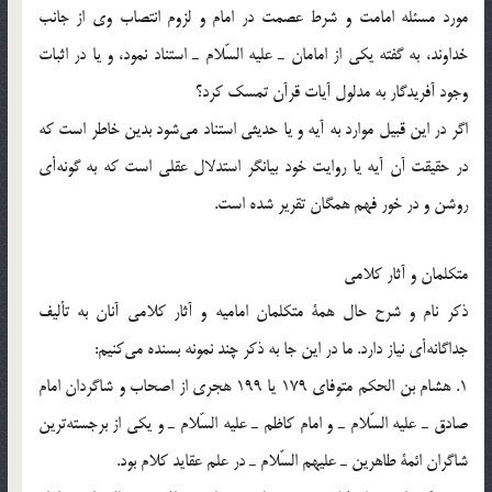
مورد مسئله امامت و شرط عصمت در امام و لزوم انتصاب وي از جانب
خداوند، به گفته يكي از امامان ـ عليه السّلام ـ استناد نمود، و يا در اثبات
وجود آفريدگار به مدلول آيات قرآن تمسك كرد؟
اگر در اين قبيل موارد به آيه و يا حديثي استناد مي‌شود بدين خاطر است كه
در حقيقت آن آيه يا روايت خود بيانگر استدلال عقلي است كه به گونه‌أي
روشن و در خور فهم همگان تقرير شده است.
متكلمان و آثار كلامي
ذكر نام و شرح حال همة متكلمان اماميه و آثار كلامي آنان به تأليف
جداگانه‌أي نياز دارد. ما در اين جا به ذكر چند نمونه بسنده مي‌كنيم:
1. هشام بن الحكم متوفاي 179 يا 199 هجري از اصحاب و شاگردان امام
صادق ـ عليه السّلام ـ و امام كاظم ـ عليه السّلام ـ و يكي از برجسته‌ترين
شاگران ائمة طاهرين ـ عليهم السّلام ـ در علم عقايد كلام بود.