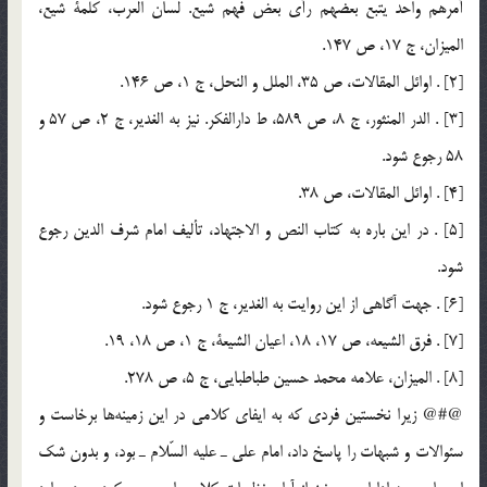
أمرهم واحد يتبع بعضهم رأي بعض فهم شيع. لسان العرب، كلمة شيع،
الميزان، ج 17، ص 147.
[2] . اوائل المقالات، ص 35، الملل و النحل، ج 1، ص 146.
[3] . الدر المنثور، ج 8، ص 589، ط دارالفكر. نيز به الغدير، ج 2، ص 57 و
58 رجوع شود.
[4] . اوائل المقالات، ص 38.
[5] . در اين باره به كتاب النص و الاجتهاد، تأليف امام شرف الدين رجوع
شود.
[6] . جهت آگاهي از اين روايت به الغدير، ج 1 رجوع شود.
[7] . فرق الشيعه، ص 17، 18، اعيان الشيعة، ج 1، ص 18، 19.
[8] . الميزان، علامه محمد حسين طباطبايي، ج 5، ص 278.
@#@ زيرا نخستين فردي كه به ايفاي كلامي در اين زمينه‌ها برخاست و
سئوالات و شبهات را پاسخ داد، امام علي ـ عليه السّلام ـ بود، و بدون شك