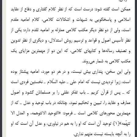
ممكن است گفته شود: درست است كه از نظر كلام گفتاري و دفاع از عقايد
اسلامي و پاسخگويي به شبهات و اشكالات كلامي، كلام اماميه مقدم
است، ولي از دو نظر ديگر مكتب كلامي معتزله بر اماميه تقدم دارد: يكي از
نظر تأسيس اصول و قواعد و ترسيم روش استدلال، و ديگري از نظر تدوين
و تصنيف رساله‌ها و كتابهاي كلامي، كه اين دو از مهمترين مزاياي يك
مكتب كلامي به شمار مي‌روند.
ولي اين سخن، پنداري بيش نيست، و در هر دو مورد، اماميه پيشتاز بوده
است، زيرا ترديدي نيست كه امام علي ـ عليه السّلام ـ نخستين فردي است
كه ـ پس از قرآن كريم ـ باب تفكر عقلي را بر مسلمانان گشود و اصول
معارف و عقايد را، تبيين و تحكيم نمود، چنانكه در باب توحيد و عدل ـ كه از
مهمترين محورهاي كلامي است ـ فرمود: «التوحيد الاتتوهمه، و العدل الا
تتهّمه»[1]: توحيد آن است كه او را به هم در نياوري، و عدل آن است كه او
را به آنچه بايسته نيست متهم نداري.