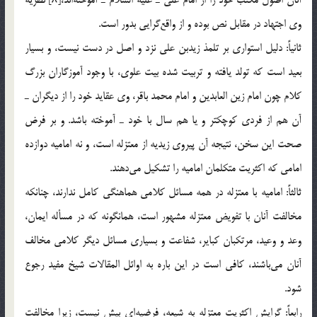
وي اجتهاد در مقابل نص بوده و از واقع‌گرايي بدور است.
ثانياً: دليل استواري بر تلمذ زيدبن علي نزد و اصل در دست نيست، و بسيار
بعيد است كه تولد يافته و تربيت شده بيت علوي، با وجود آموزگاران بزرگ
كلام چون امام زين العابدين و امام محمد باقر، وي عقايد خود را از ديگران ـ
آن هم از فردي كوچكتر و يا هم سال با خود ـ آموخته باشد. و بر فرض
صحت اين سخن، نتيجه آن پيروي زيديه از معتزله است، و نه اماميه دوازده
امامي كه اكثريت متكلمان اماميه را تشكيل مي‌دهند.
ثالثاً: اماميه با معتزله در همه مسائل كلامي هماهنگي كامل ندارند، چنانكه
مخالفت آنان با تفويض معتزله مشهور است، همانگونه كه در مسأله ايمان،
وعد و وعيد، مرتكبان كباير، شفاعت و بسياري مسائل ديگر كلامي مخالف
آنان مي‌باشند، كافي است در اين باره به اوائل المقالات شيخ مفيد رجوع
شود.
رابعاً: گرايش اكثريت معتزله به شيعه، فرضيه‌اي بيش نيست، زيرا مخالفت