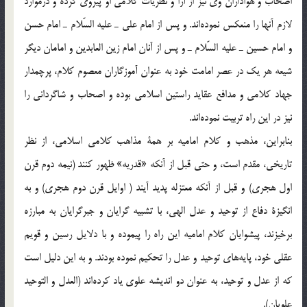
اصحاب و هواداران وي نيز از آرا و نظريات كلامي او پيروي كرده و درموارد
لازم آنها را منعكس نموده‌اند. و پس از امام علي ـ عليه السّلام ـ امام حسن
و امام حسين ـ عليه السّلام ـ و پس از آنان امام زين العابدين و امامان ديگر
شيعه هر يك در عصر امامت خود به عنوان آموزگاران معصوم كلام، پرچمدار
جهاد كلامي و مدافع عقايد راستين اسلامي بوده و اصحاب و شاگرداني را
نيز در اين راه تربيت نموده‌اند.
بنابراين، مذهب و كلام اماميه بر همة مذاهب كلامي اسلامي، از نظر
تاريخي، مقدم است، و حتي قبل از آنكه «قدريه» ظهور كنند (نيمه دوم قرن
اول هجري) و قبل از آنكه معتزله پديد آيند ( اوايل قرن دوم هجري) و به
انگيزة دفاع از توحيد و عدل الهي، با تشبيه گرايان و جبرگرايان به مبارزه
برخيزند، پيشوايان كلام اماميه اين راه را پيموده و با دلايل رسين و قويم
عقلي خود، پايه‌هاي توحيد و عدل را تحكيم نموده بودند. و به اين دليل است
كه از عدل و توحيد، به عنوان دو انديشه علوي ياد كرده‌اند (العدل و التوحيد
علويان).