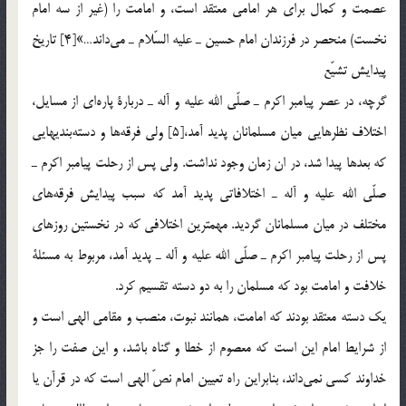
عصمت و كمال براي هر امامي معتقد است، و امامت را (غير از سه امام
نخست) منحصر در فرزندان امام حسين ـ عليه السّلام ـ مي‌داند…»[4] تاريخ
پيدايش تشيّع
گرچه، در عصر پيامبر اكرم ـ صلّي الله عليه و آله ـ دربارة پاره‌اي از مسايل،
اختلاف نظرهايي ميان مسلمانان پديد آمد،[5] ولي فرقه‌ها و دسته‌بنديهايي
كه بعدها پيدا شد، در ان زمان وجود نداشت. ولي پس از رحلت پيامبر اكرم ـ
صلّي الله عليه و آله ـ اختلافاتي پديد آمد كه سبب پيدايش فرقه‌هاي
مختلف در ميان مسلمانان گرديد. مهمترين اختلافي كه در نخستين روزهاي
پس از رحلت پيامبر اكرم ـ صلّي الله عليه و آله ـ پديد آمد، مربوط به مسئلة
خلافت و امامت بود كه مسلمان را به دو دسته تقسيم كرد.
يك دسته معتقد بودند كه امامت، همانند نبوت، منصب و مقامي الهي است و
از شرايط امام اين است كه معصوم از خطا و گناه باشد، و اين صفت را جز
خداوند كسي نمي‌داند، بنابراين راه تعيين امام نصّ الهي است كه در قرآن يا