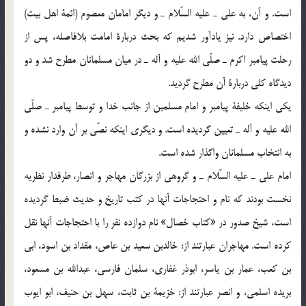
است. و آن، به علي ـ عليه السّلام ـ و ديگر امامان معصوم (ائمة اهل بيت)
اختصاص دارد. نيز يادآور شديم كه بحث دربارة امامت بلافاصله، پس از
رحلت پيامبر اكرم ـ صلّي الله عليه و آله ـ در ميان مسلمانان مطرح شد و دو
ديدگاه كلي دربارة آن مطرح گرديد.
يكي اينكه خليفة پيامبر و امام مسلمين از جانب خدا و توسط پيامبر ـ صلّي
الله عليه و آله ـ تعيين گرديده است. و ديگري اينكه نصّي بر آن وارد نشده و
به انتخاب مسلمانان واگذار شده است.
امام علي ـ عليه السّلام ـ و گروهي از بزرگان مهاجر و انصار، طرفدار نظريه
نخست بودند كه نام و احتجاجات آنها در كتب تاريخ و حديث ضبط گرديده
است، شيخ صدور در «كتاب خصال» نام دوازده نفر را با احتجاجات آنها نقل
كرده است. مهاجران عبارتند از: خالدبن سعيد بن عاص، مقداد بن اسود، ابي
بن كعب، عمار بن ياسر، ابوذر غفاري، سلمان فارسي، عبدالله بن مسعود،
بريده اسلمي، و انصر عبارتند از: خزيمة بن ثابت، سهل بن حنيف، ابو ايوب