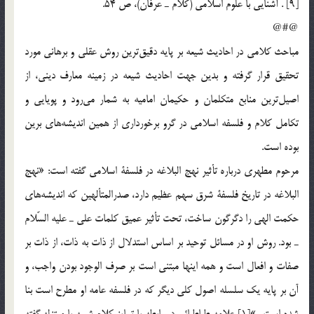
[9] . آشنايي با علوم اسلامي (كلام ـ عرفان)، ص 54.
@#@
مباحث كلامي در احاديث شيعه بر پايه دقيق‌ترين روش عقلي و برهاني مورد
تحقيق قرار گرفته و بدين جهت احاديث شيعه در زمينه معارف ديني، از
اصيل‌ترين منابع متكلمان و حكيمان اماميه به شمار مي‌رود و پويايي و
تكامل كلام و فلسفه اسلامي در گرو برخورداري از همين انديشه‌هاي برين
بوده است.
مرحوم مطهري درباره تأثير نهج البلاغه در فلسفة اسلامي گفته است: «نهج
البلاغه در تاريخ فلسفة شرق سهم عظيم دارد، صدرالمتألهين كه انديشه‌هاي
حكمت الهي را دگرگون ساخت، تحت تأثير عميق كلمات علي ـ عليه السّلام
ـ بود. روش او در مسائل توحيد بر اساس استدلال از ذات به ذات، از ذات بر
صفات و افعال است و همه اينها مبتني است بر صرف الوجود بودن واجب، و
آن بر پايه يك سلسله اصول كلي ديگر كه در فلسفه عامه او مطرح است بنا
شده است…»[1] علامه طباطبائي در رابطه با تمايز كلام شيعه با معتزله گفته