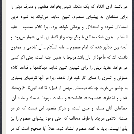
مي‌باشند. آري آنگاه كه يك متكلم شيعي بخواهد مفاهيم و معارف ديني را
براي معتقدان به پيشواي معصوم، تبيين نمايد، مي‌تواند به شيوه مزبور
استدلال نموده و استدلال او برهاني خواهد بود، زيرا كلام معصوم ـ عليه
السّلام ـ بدون شك مطابق با واقع بوده و از قضاياي يقيني بشمار مي‌رود، و
آنچه وي يادآور شده كه امام معصوم ـ عليه السّلام ـ آن كلامي را ممدوح
دانسته اند كه مأخوذ از آنان باشد مربوط به همين جنبه است، يعني اگر كسي
مي‌خواهد عقايد ديني را براي شيعيان تبيين نمايد، ديدگاهها و قواعد كلام
معتزلي و اشعري را مبناي كار خود قرار ندهد، زيرا در آنها لغزشهاي بسياري
به چشم مي‌خورد، چنانكه درمسائل مهمي از قبيل: «اراده الهي»، «رؤيت»،
«جبر و اختيار»، «عصمت»، «امامت» و مباحث مربوط به معاد و مانند آن،
خطاهاي آنان مسلم و مبين است، و هرگز مقصود اين نيست كه در هر
مسئله كلامي هرچند با طرف مخالف كه حتي وجود پيشواي معصوم را نيز
پذيرا نيست، بايد به گفته معصوم استناد شود. مثلاً آيا صحيح است كه در