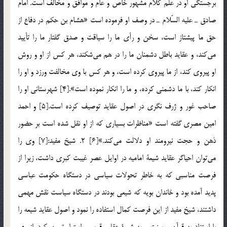
برجستگي او در علم كلام مشهور خاص و عام و موافق و مخالف است. امام
صادق ـ عليه السّلام ـ در وصف او فرموده است «هشام بن حكم در دفاع از
حق ما پيشتاز است، سخن و رأي ما را سياقت و صدق گفتار ما را تأييد
مي‌كند، و عقايد باطل دشمنان ما را در هم مي‌شكند، هر كس از او و روش
او پيروي كند، از ما پيروي كرده است، و هر كس با وي مخالفت ورزد و او را
انكار كند، با ما دشمني كرده، و ما را انكار نموده است».[4] شهرستاني او را
صاحب غور و ژرف نگري در اصول عقايد توصيف كرده است.[5] و احمد
امين مصري گفته است «مناظرات بسياري كه از او نقل شده است بر حضور
ذهن و حجت نيرومند او دلالت مي‌كند.»[6] 2. شيخ مفيد:[7] وي را
مي‌توان احياگر عقايد شيعة اماميه در اوايل عصر غيبت كبري داشت، زيرا از
فرصت مناسبي كه به خاطر تحولات سياسي در دستگاه حكومت عباسي
پديد آمده بود و خاندان بويه كه شيعي بودند در دستگاه سياست نقش مهمي
داشتند، شيخ مفيد از اين فرصت كمال استفاده را نمود و اصول عقايد شيعه را