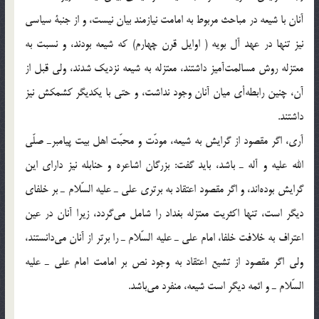
آنان با شيعه در مباحث مربوط به امامت نيازمند بيان نيست، و از جنبة سياسي
نيز تنها در عهد آل بويه ( اوايل قرن چهارم) كه شيعه بودند، و نسبت به
معتزله روش مسالمت‌آميز داشتند، معتزله به شيعه نزديك شدند، ولي قبل از
آن، چنين رابطه‌أي ميان آنان وجود نداشت، و حتي با يكديگر كشمكش نيز
داشتند.
آري، اگر مقصود از گرايش به شيعه، مودّت و محبّت اهل بيت پيامبرـ صلّي
الله عليه و آله ـ باشد، بايد گفت: بزرگان اشاعره و حنابله نيز داراي اين
گرايش بوده‌اند، و اگر مقصود اعتقاد به برتري علي ـ عليه السّلام ـ بر خلفاي
ديگر است، تنها اكثريت معتزله بغداد را شامل مي‌گردد، زيرا آنان در عين
اعتراف به خلافت خلفا، امام علي ـ عليه السّلام ـ را برتر از آنان مي‌دانستند،
ولي اگر مقصود از تشيع اعتقاد به وجود نص بر امامت امام علي ـ عليه
السّلام ـ و ائمه ديگر است شيعه، منفرد مي‌باشد.