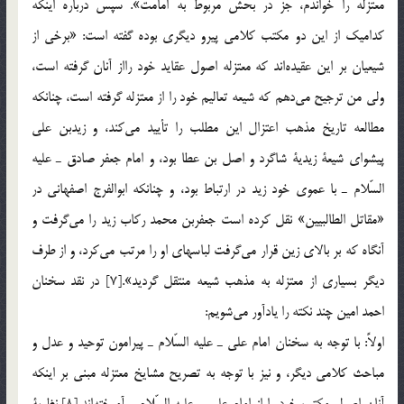
معتزله را خواندم، جز در بحش مربوط به امامت». سپس درباره اينكه
كداميك از اين دو مكتب كلامي پيرو ديگري بوده گفته است: «برخي از
شيعيان بر اين عقيده‌اند كه معتزله اصول عقايد خود رااز آنان گرفته است،
ولي من ترجيح مي‌دهم كه شيعه تعاليم خود را از معتزله گرفته است، چنانكه
مطالعه تاريخ مذهب اعتزال اين مطلب را تأييد مي‌كند، و زيدبن علي
پيشواي شيعة زيدية شاگرد و اصل بن عطا بود، و امام جعفر صادق ـ عليه
السّلام ـ با عموي خود زيد در ارتباط بود، و چنانكه ابوالفرج اصفهاني در
«مقاتل الطالبيين» نقل كرده است جعفربن محمد ركاب زيد را مي‌گرفت و
آنگاه كه بر بالاي زين قرار مي‌گرفت لباسهاي او را مرتب مي‌كرد، و از طرف
ديگر بسياري از معتزله به مذهب شيعه منتقل گرديد».[7] در نقد سخنان
احمد امين چند نكته را يادآور مي‌شويم:
اولاً: با توجه به سخنان امام علي ـ عليه السّلام ـ پيرامون توحيد و عدل و
مباحث كلامي ديگر، و نيز با توجه به تصريح مشايخ معتزله مبني بر اينكه
آنان اصول مكتب خود را از امام علي ـ عليه السّلام ـ آموخته‌اند،[8] نظرية