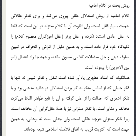
روش بحث در كلام اماميه
كلام اماميه از روش استدلال عقلي پيروي مي‌كند و براي تفكر عقلاني
اهميت بسيار قائل است، ولي تفاوت آن با كلام معتزله در اين است كه فقط
به عقل عادي استناد نكرده و عقل برتر (عقل آموزگاران معصوم كلام) را
تكيه‌گاه خود قرار داده است. و به همين دليل از لغزش و انحراف در تبيين
معارف ديني و حل معضلات كلامي مصون مانده، و همه جا راه اعتدال (امر
بين الامرين) را پيموده است.
همانگونه كه استاد مطهري يادآور شده است تعقل و تفكر شيعي نه تنها با
فكر حنبلي كه از اساس منكر به كار بردن استدلال در عقايد مذهبي بود و با
تفكر اشعري كه اصالت را از عقل گرفته و آن را تابع ظواهر الفاظ مي‌كرد،
مخالف و مغاير است، با تفكر معتزلي نيز با همة عقل‌گرايي آن مخالف است،
زيرا تفكر معتزلي هرچند عقلي است، ولي جدلي است نه برهاني، به همين
جهت است كه اكثريت قريب به اتفاق فلاسفه اسلامي شيعه بوده‌اند.