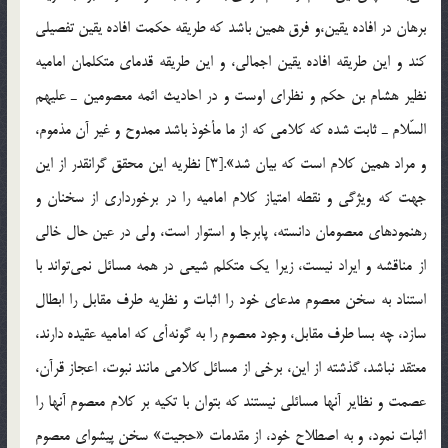
برهان در افاده يقين،و فرق همين باشد كه طريقه حكمت افاده يقين تفصيلي
كند و اين طريقه افاده يقين اجمالي، و اين طريقه قدماي متكلمان اماميه
نظير هشام بن حكم و نظراي اوست و در احاديث ائمه معصومين ـ عليهم
السّلام ـ ثابت شده كه كلامي كه از ما مأخوذ باشد ممدوح و غير آن مذموم،
و مراد همين كلام است كه بيان شد».[3] نظريه اين محقق گرانقدر از اين
جهت كه ويژگي و نقطه امتياز كلام اماميه را در برخورداري از سخنان و
رهنمودهاي معصومان دانسته، پابرجا و استوار است، ولي در عين حال خالي
از مناقشه و ايراد نيست، زيرا يك متكلم شيعي در همه مسائل نمي‌تواند با
استناد به سخن معصوم مدعاي خود را اثبات و نظريه طرف مقابل را ابطال
سازد، چه بسا طرف مقابل، وجود معصوم را به گونه‌أي كه اماميه عقيده دارند،
معتقد نباشد، گذشته از اين، برخي از مسائل كلامي مانند نبوت، اعجاز قرآن،
عصمت و نظاير آنها مسائلي نيستند كه بتوان با تكيه بر كلام معصوم آنها را
اثبات نمود، و به اصطلاح خود، از مقدمات «حجيت» سخن پيشواي معصوم