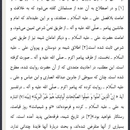
[1] و در اصطلاح به آن عده از مسلمانان گفته مي‌شود كه به خلافت و
امامت بلافصل علي ـ عليه السّلام ـ معتقدند، و بر اين عقيده‌اند كه امام و
جانشين پيامبر ـ صلّي الله عليه و آله ـ از طريق نصّ شرعي تعيين مي‌شود، و
امامت حضرت علي ـ عليه السّلام ـ و ديگر امامان شيعه نيز از طريق نص
شرعي ثابت شده است.[2] اطلاق شيعه بر دوستان و پيروان علي ـ عليه
السّلام ـ نخست، از طرف پيامبر اكرم ـ صلّي الله عليه و آله ـ صورت گرفته
است. اين مطلب، در احاديث متعددي كه از آن حضرت روايت شده، مطرح
شده است. چنان كه سيوطي از جابربن عبدالله انصاري و ابن عباس و علي ـ
عليه السّلام ـ روايت كرده كه پيامبر اكرم ـ صلّي الله عليه و آله ـ درتفسير
آية « إِنَّ الَّذِينَ آمَنُوا وَ عَمِلُوا الصَّالِحاتِ أُولئِكَ هُمْ خَيْرُ الْبَرِيَّةِ» (بيّنه/7) اشاره
به علي ـ عليه السّلام ـ كرده و فرموده‌اند: «تو و شيعيانت» روز قيامت،
رستگار خواهيد بود.»[3] در تاريخ شيعه، فرقه‌هايي پديد آمده است، كه
بسياري از آنها منقرض شده‌اند، و بحث دربارة آنها فايدة چنداني ندارد.