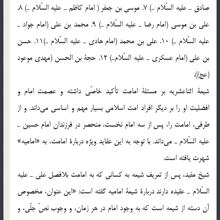
صادق ـ عليه السّلام ـ) 7. موسي بن جعفر ( امام كاظم ـ عليه السّلام ـ) 8.
علي بن موسي (امام رضا ـ عليه السّلام ـ) 9. محمد بن علي (امام جواد ـ
عليه السّلام ـ) 10. علي بن محمد (امام هادي ـ عليه السّلام ـ)11. حسن
بن علي (امام عسكري ـ عليه السّلام‌ـ) 12. حجة بن الحسن (مهدي موعود
(عج)).
شيعة اثناعشريه بر مسئلة امامت تأكيد خاصّي داشته و عصمت امام و
افضليت او را بر ديگر افراد امت اسلامي بسيار مهم و اساسي مي‌داند. و از
طرفي، امامت را، پس از سه امام نخست، منحصر در فرزندان امام حسين ـ
عليه السّلام ـ مي‌داند. با توجه به اين عقايد ويژه دربارة امامت، به «اماميه»
شهرت يافته است.
شيخ مفيد، پس از تعريف شيعه به كساني كه به امامت بلافصل علي ـ عليه
السّلام ـ عقيده دارند دربارة شيعة اماميه گفته است: «اين عنوان، مخصوص
آن دسته از شيعه است كه به وجود امام در هر زمان، و وجوب نصّ جلّي، و