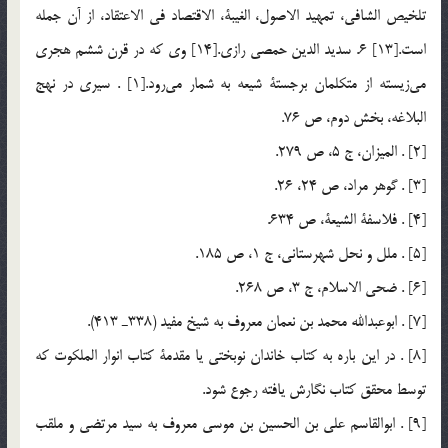
تلخيص الشافي، تمهيد الاصول، الغيبة، الاقتصاد في الاعتقاد، از آن جمله
است.[13] 6. سديد الدين حمصي رازي.[14] وي كه در قرن ششم هجري
مي‌زيسته از متكلمان برجستة شيعه به شمار مي‌رود.[1] . سيري در نهج
البلاغه، بخش دوم، ص 76.
[2] . الميزان، ج 5، ص 279.
[3] . گوهر مراد، ص 24، 26.
[4] . فلاسفة الشيعة، ص 634.
[5] . ملل و نحل شهرستاني، ج 1، ص 185.
[6] . ضحي الاسلام، ج 3، ص 268.
[7] . ابوعبدالله محمد بن نعمان معروف به شيخ مفيد (338ـ 413).
[8] . در اين باره به كتاب خاندان نوبختي يا مقدمة كتاب انوار الملكوت كه
توسط محقق كتاب نگارش يافته رجوع شود.
[9] . ابوالقاسم علي بن الحسين بن موسي معروف به سيد مرتضي و ملقب