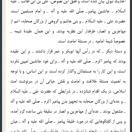
احاديث نبوي بيان شده است، و طبق اين نصوص، علي بن ابي طالب ـ عليه
السّلام ـ جانشين پيامبر‌ـ صلّي الله عليه و آله ـ و امام مسلمين است.
حضرت علي ـ عليه السّلام ـ و بني هاشم و گروهي از بزرگان صحابه، اعم از
مهاجرين و انصار، طرفدار اين نظريه بودند. و اين همان عقيدة شيعه ـ
خصوصاً شيعة اماميه ـ در مسئلة امامت است.
و دستة ديگر ـ كه در رأس آنها ابوبكر و عمر قرار داشتند ـ بر اين عقيده
بودند كه پيامبر اكرم ـ صلّي الله عليه و آله ـ براي خود جانشين تعيين نكرده
است، و اين كار را به مسلمانان واگذار كرده است. بر اين اساس، و با توجه
به اهميت مسئلة خلافت و امامت و نقش حياتي آن در سرنوشت امت
اسلامي، در يك اقدام شتابزده ـ در شرايطي كه حضرت علي ـ عليه السّلام
ـ و عده‌اي از بزرگان صحابه به تجهيز بدن پيامبر اكرم ـ صلّي الله عليه و آله
ـ مشغول بودند ـ عده‌أي از مهاجرين و انصار در سقيفة بني ساعده گرد آمده،
و پس از گفتگوهايي كه در مورد خليفة پيامبر ـ صلّي الله عليه و آله ـ ميان
آنها مطرح شد، سرانجام با ابوبكر به عنوان خليفة پيامبر ـ صلّي الله عليه و