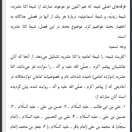
فرقه‌هاي اصلي شيعه كه هم اكنون نيز موجوند عبارتند از: شيعة اثنا عشريه،
شيعة زيديّه، و شيعة اسماعيليه، دربارة هر يك از آنها در فصلي جداگانه به
اختصار بحث خواهيم كرد. موضوع بحث در اين فصل، شيعة اثنا عشريه
است.
وجه تسميه
اكثريت شيعه، را شيعة اماميه يا اثنا عشريه تشكيل مي‌دهد، از آنجا كه آنان
جانشينان پيامبر اكرم ـ صلّي الله عليه و آله ـ را دوازده نفر مي‌دانند، اثنا
عشريه (دوازده امامي) ناميده شده‌اند. نام و خصوصيات امامان دوازدهگانه در
احاديثي كه از پيامبر اكرم ـ صلّي الله عليه و آله ـ روايت شده، بيان گرديده
است آنان عبارتند از:
1. علي بن ابي طالب ـ عليه السّلام ـ 2. حسن بن علي ـ عليه السّلام ـ 3.
حسين بن علي ـ عليه السّلام ـ 4. علي بن الحسين ـ عليه السّلام ـ (امام
سجّاد) 5. محمد بن علي (امام باقر ـ عليه السّلام ـ) 6. جعفر بن محمد (امام