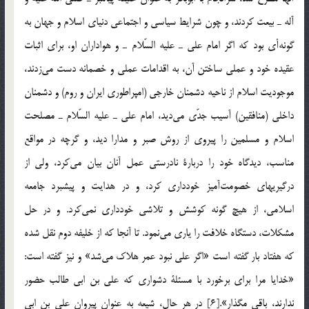
آله ـ بيعت كردند، و چون شرايط سياسي و اجتماعي دنياي اسلام و جهان به
گونه‌أي بود كه اگر امام علي ـ عليه السّلام ـ و هواداران او، براي اثبات
عقيده خود و عملي ساختن آن، به اقدامات عملي و خصمانه دست مي‌زدند،
موجوديت اسلام از ناحيه دشمنان خارجي (امپراطوري ايران و روم) و دشمنان
داخلي (منافقين) آسيب جدّي مي‌ديد، امام علي ـ عليه السّلام ـ مصلحت
اسلام و مسلمين را پيروي از روش صبر و مدارا ديد، و گرچه در مواقع
مناسب، ديدگاه خود را دربارة نادرستي عمل آنان بيان مي‌كرد، ولي از
درگيريهاي خصومت‌آميز خودداري كرد، و در هدايت و پيشبرد جامعه
اسلامي، از هيچ گونه كوشش و تلاشي خودداري نمي‌كرد. و در حل
مشكلات، دستگاه خلافت را ياري مي‌نمود. تا آنجا كه از خليفه دوم نقل شده
كه هفتاد بار گفته است «اگر علي نبود عمر هلاك مي‌شد» و نيز گفته است:
«خدايا مرا براي برخورد با مسئلة دشواري كه علي بن ابي طالب حضور
ندارند، باقي مگذار».[6] در هر حال، شيعه به عنوان پيروان علي بن ابي