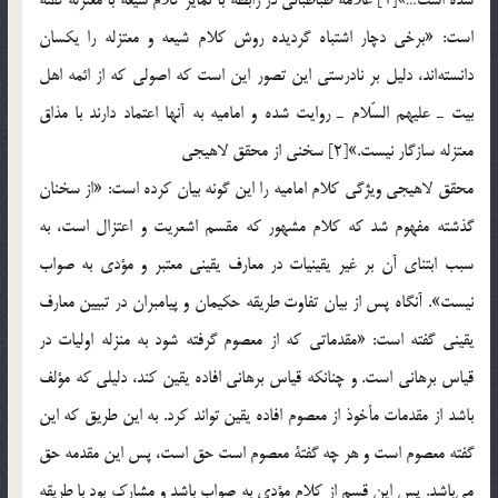
است: «برخي دچار اشتباه گرديده روش كلام شيعه و معتزله را يكسان
دانسته‌اند، دليل بر نادرستي اين تصور اين است كه اصولي كه از ائمه اهل
بيت ـ عليهم السّلام ـ روايت شده و اماميه به آنها اعتماد دارند با مذاق
معتزله سازگار نيست.»[2] سخني از محقق لاهيجي
محقق لاهيجي ويژگي كلام اماميه را اين گونه بيان كرده است: «از سخنان
گذشته مفهوم شد كه كلام مشهور كه مقسم اشعريت و اعتزال است، به
سبب ابتناي آن بر غير يقينيات در معارف يقيني معتبر و مؤدي به صواب
نيست». آنگاه پس از بيان تفاوت طريقه حكيمان و پيامبران در تبيين معارف
يقيني گفته است: «مقدماتي كه از معصوم گرفته شود به منزله اوليات در
قياس برهاني است. و چنانكه قياس برهاني افاده يقين كند، دليلي كه مؤلف
باشد از مقدمات مأخوذ از معصوم افاده يقين تواند كرد. به اين طريق كه اين
گفته معصوم است و هر چه گفتة معصوم است حق است، پس اين مقدمه حق
مي‌باشد. پس اين قسم از كلام مؤدي به صواب باشد و مشارك بود با طريقه