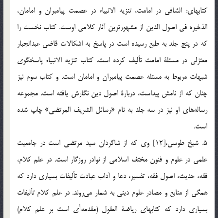
كتابهاي: الشافي در امامت، تنزيه الانبياء در عصمت پيامبران و امامان،
الذخيره في اصول الدين از مشهورترين آثار كلامي اوست. كتاب نخست را
كه در پنج جلد به طبع رسيده است در پاسخ به اشكالات قاضي عبدالجبار
معتزلي در مسئلة امامت تأليف كرده است. كتاب تنزيه الانبياء پاسخگوي
شبهات مربوط به مسئله عصمت پيامبران و امامان است. و كتاب سوم نيز
چنان كه از نامش پيداست، دربارة اصول دين نگارش يافته است. مجموعه
رساله‌هاي او نيز در سه جلد به نام «رسائل الشريف المرتضي» چاپ شده
است.
5. شيخ طوسي،[12] وي كه از شاگردان سيد مرتضي است در جامعيت
علمي در علوم و فنون مختف اسلامي از نوادر روزگار است. در علم كلام،
فقه، حديث، اصول فقه، تفسير، دعا و آداب عبادت تأليفات بسياري دارد كه
همگي از منابع و مصادر علوم ديني به شمار مي‌روند. در علم كلام تأليفات
بسياري دارد كه كتابهاي رياضة العقول (مقدمه‌أي است بر علم كلام)