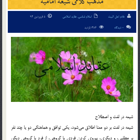
مذهب كلامی شيعه اماميه
خادم اهل البیت
اسلام شناسی
,
عقاید اسلامی
5 فروردین 94
0 دیدگاه
1486بازدید
شيعه در لغت و اصطلاح
شيعه در لغت بر دو معنا اطلاق مي‌شود، يكي توافق و هماهنگي دو يا چند نفر
بر مطلبي، و ديگري، پيروي كردن فردي يا گروهي، از فرد يا گروهي ديگر.