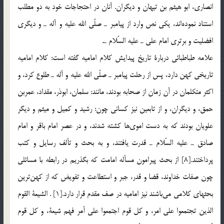
انصاري، ابو هيثم بن تيهان و ديگران. آنان در احتجاجات خود به دو مطلب
استناد نموده‌اند، يكي نص وارد از پيامبر ـ صلّي الله عليه و آله ـ و ديگري
افضليت و برتري امام علي ـ عليه السّلام ـ.
علامه طباطبائي دربارة تاريخ پيدايش كلام اماميه گفته است: كلام اماميه
تاريخي كهن دارد، پس از رحلت پيامبر ـ صلّي الله عليه و آله ـ طلوع كرد، و
اكثر متكلمان در آن زمان از صحابه بودند، مانند: سلمان، ابوذر، مقداد، عمربن
حمق، و ديگران، و از تابعين نيز كساني چون: رشيد و كميل و ميثم و ديگر
علويان بودند كه به دست اموي‌ها كشته شدند، و در عصر امام باقر و امام
صادق ـ عليه السّلام ـ قدرت يافتند، و به بحث و تألف رسايل و كتب
پرداختند.[8] از بحث پيرامون مسأله امامت كه بگذريم در رابطه با مسائلي
چون صفات خداوند، قضا و قدر، جبر و استطاعت و تفويض كه از كهن‌ترين
بحثهاي كلامي مي‌باشند نيز اماميه در صف مقدم قرار دارد.[1] . الشيعة القوم
الذين تجتمعوا علي امر، و كل قوم اجتمعوا علي أمر فهم شيعة، و كل قوم