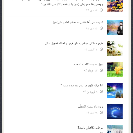
و بعضي ها امام زمان (عج) را از همه بالاتر مي دانند چرا؟
12 دی 94
تشرف علي آقا قاضي به محضر امام زمان(عج)
15 دی 95
طرح همگانی خواندن دعای فرج در لحظه تحویل سال
27 اسفند 03
چهل حدیث نگاه به نامحرم
13 خرداد 94
آیا جرقه ظهور در یمن زده شده است ؟!
8 فروردین 94
ویژه ماه شعبان المعظّم
28 دی 04
مواظب نگاهتان باشید!!!