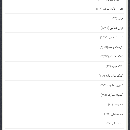
فقه و احکام شرعی
(340)
قرآن
(23)
قرآن شناسی
(1,861)
کتب اسلامی
(2,295)
کرامات و معجزات
(9)
کلام جاودان
(2,293)
کلام جدید
(34)
کمک های اولیه
(116)
گلچین احادیث
(372)
گنجینه معارف
(495)
ماه رجب
(20)
ماه رمضان
(176)
ماه شعبان
(20)