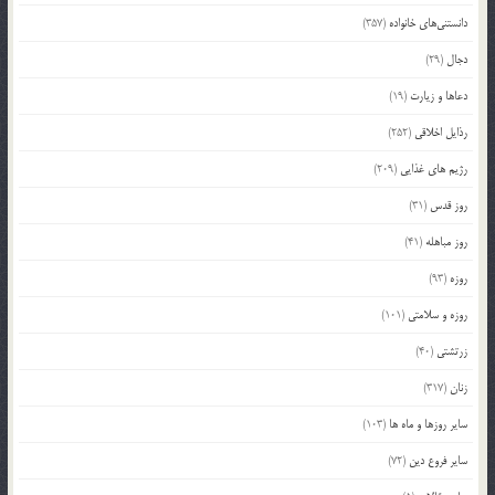
دانستنی‌های خانواده
(357)
دجال
(29)
دعاها و زیارت
(19)
رذایل اخلاقی
(252)
رژیم های غذایی
(209)
روز قدس
(31)
روز مباهله
(41)
روزه
(93)
روزه و سلامتی
(101)
زرتشتی
(40)
زنان
(317)
سایر روزها و ماه ها
(103)
سایر فروع دین
(72)