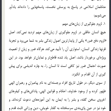
متكلمان اسلامي در پاسخ به پرسش نخست، پاسخهايي را داده‎اند يادآور
مي‎شويم:
1. لزوم جلوگيري از زيان‎هاي مهم
هيچ انسان عاقلي در لزوم جلوگيري از زيان‎هاي مهم ترديد نمي‎كند. اصل
«لزوم دفع ضرر» يكي از پايدارترين اصول زندگي بشر به شما مي‎رود و تجربة
قرنها زندگي انسان، استواري آن را تأييد مي‎كند. هرگاه ضرر و زيان از اهميت
ويژه‎اي برخوردار باشد، اصل ياد شده قاطع‎تر و نمايان‎تر خواهد بود. در اين
صورت احتمال ضرر نيز كافي است تا انسان را، به چاره انديشي براي پيش
گيري از آن اقدام بر انگيزد.
از سوي ديگر، در طول تاريخ افراد برجسته‎اي به نام پيامبران و رهبران الهي
ظهور كرده و از وجود خداوند، احكام و قوانين الهي، پاداش‎هاي و كيفرهاي
اخروي سخن گفته، و بشر را به ايمان به اين آموزه‎هاي دعوت كرده‎اند. و
خود نيز در عين پاي‎بندي سرسختانه به گفتار خويش، دين ورزاني ثابت قدم و