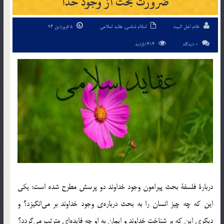
ضرورت بحث از وجود خدا
خادم اهل البیت
اسلام شناسی
,
عقاید اسلامی
5 فروردین 94
0 دیدگاه
1414بازدید
دربارة فلسفة بحث پيرامون وجود خداوند دو پرسش مطرح شده است: يكي
اين كه چه چيز انسان را به بحث درباره‎ي وجود خداوند بر مي‎انگيزد؟ و
ديگري اين كه بر شناخت خداوند و ايمان به او چه فايده‎اي مترتب مي‎گردد؟