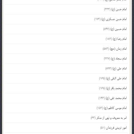
امام حسن (ع)
(233)
امام حسن عسکری (ع)
(172)
امام حسین (ع)
(847)
امام رضا (ع)
(182)
امام زمان (عج)
(583)
امام سجاد (ع)
(227)
امام علی (ع)
(894)
امام علی النقی (ع)
(165)
امام محمد باقر (ع)
(165)
امام محمد تقی (ع)
(146)
امام موسی کاظم (ع)
(152)
امر به معروف و نهی از منکر
(63)
امور تربیتی فرزندان
(51)