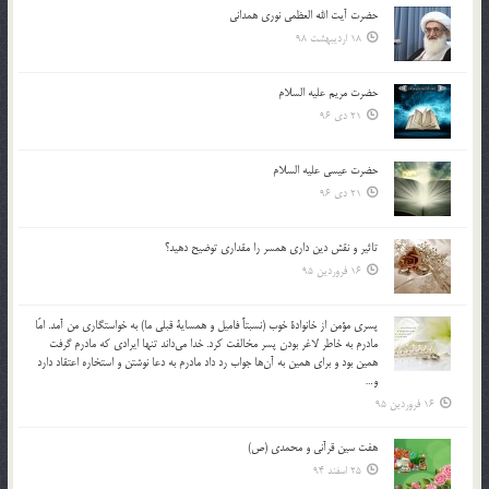
حضرت آیت الله العظمی نوری همدانی
18 اردیبهشت 98
حضرت مریم علیه السلام
21 دی 96
حضرت عیسی علیه السلام
21 دی 96
تاثير و نقش دين داري همسر را مقداري توضيح دهيد؟
16 فروردین 95
پسري مؤمن از خانوادة خوب (نسبتاً فاميل و همساية قبلي ما) به خواستگاري من آمد. امّا
مادرم به خاطر لاغر بودن پسر مخالفت كرد. خدا مي‌داند تنها ايرادي كه مادرم گرفت
همين بود و براي همين به آن‌ها جواب رد داد مادرم به دعا نوشتن و استخاره اعتقاد دارد
و…
16 فروردین 95
هفت سین قرآنی و محمدی (ص)
25 اسفند 94