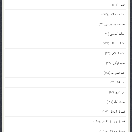
ظهور
(334)
عبادات اسلامی
(627)
عبادات و فروع دین
(34)
عقاید اسلامی
(70)
علما و بزرگان
(224)
علوم اسلامی
(43)
علوم قرآنی
(343)
عید غدیر خم
(185)
عید فطر
(35)
عید نوروز
(45)
غیبت امام
(291)
فضایل اخلاقی
(183)
فضایل و رذایل اخلاقی
(168)
فضایل و ویژگی ها
(10)