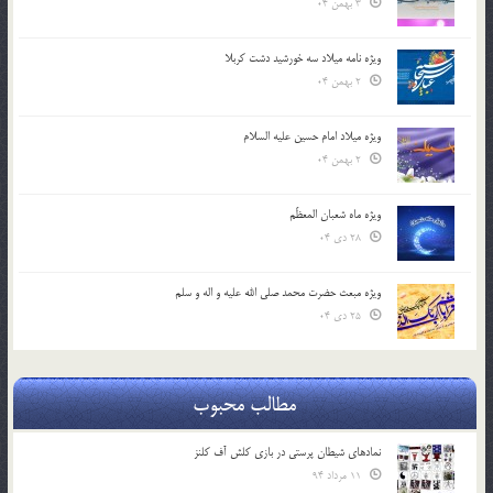
3 بهمن 04
ویژه نامه میلاد سه خورشید دشت کربلا
2 بهمن 04
ویژه میلاد امام حسین علیه السلام
2 بهمن 04
ویژه ماه شعبان المعظّم
28 دی 04
ویژه مبعث حضرت محمد صلی الله علیه و اله و سلم
25 دی 04
مطالب محبوب
نمادهای شیطان پرستی در بازی کلش آف کلنز
11 مرداد 94