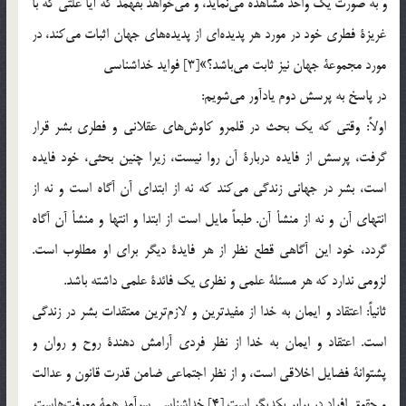
و به صورت يك واحد مشاهده مي‎نمايد، و مي‎خواهد بفهمد كه آيا علتي كه با
غريزة فطري خود در مورد هر پديده‎اي از پديده‎هاي جهان اثبات مي‎كند، در
مورد مجموعة جهان نيز ثابت مي‎باشد؟»[3] فوايد خداشناسي
در پاسخ به پرسش دوم يادآور مي‎شويم:
اولاً: وقتي كه يك بحث در قلمرو كاوش‎هاي عقلاني و فطري بشر قرار
گرفت، پرسش از فايده دربارة آن روا نيست، زيرا چنين بحثي، خود فايده
است، بشر در جهاني زندگي مي‎كند كه نه از ابتداي آن آگاه است و نه از
انتهاي آن و نه از منشأ آن. طبعاً مايل است از ابتدا و انتها و منشأ آن آگاه
گردد، خود اين آگاهي قطع نظر از هر فايدة ديگر براي او مطلوب است.
لزومي ندارد كه هر مسئلة علمي و نظري يك فائدة علمي داشته باشد.
ثانياً: اعتقاد و ايمان به خدا از مفيدترين و لازم‎ترين معتقدات بشر در زندگي
است. اعتقاد و ايمان به خدا از نظر فردي آرامش دهندة روح و روان و
پشتوانة فضايل اخلاقي است، و از نظر اجتماعي ضامن قدرت قانون و عدالت
و حقوق افراد در برابر يكديگر است.[4] خداشناسي سرآمد همة معرفت‎هاست