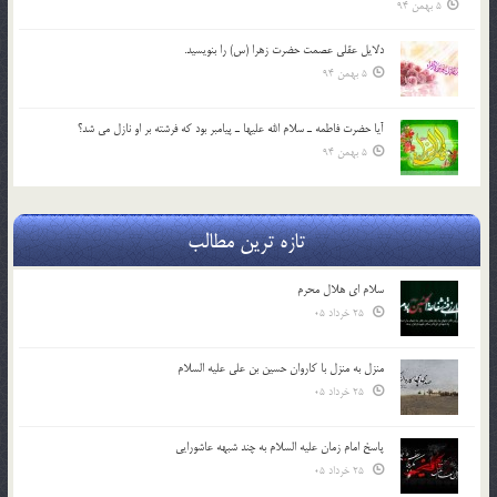
5 بهمن 94
دلايل عقلي عصمت حضرت زهرا (س) را بنويسيد.
5 بهمن 94
آيا حضرت فاطمه ـ سلام الله عليها ـ پيامبر بود كه فرشته بر او نازل مي شد؟
5 بهمن 94
تازه ترین مطالب
سلام ای هلال محرم
25 خرداد 05
منزل به منزل با کاروان حسین بن علی علیه السلام
25 خرداد 05
پاسخ امام زمان علیه السلام به چند شبهه عاشورایی
25 خرداد 05