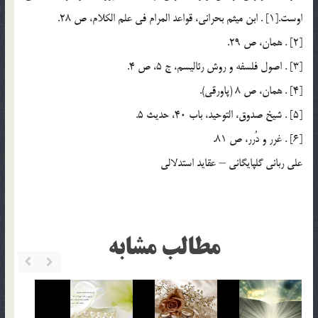
اوست.[1] . ابن ميثم بحراني، قواعد المرام في علم الكلام، ص 28.
[2] . همان، ص 29.
[3] . اصول فلسفه و روش رئاليسم، ج 5، ص 4.
[4] . همان، ص 8 (پاورقي).
[5] . شيخ صدوق، التوحيد، باب 40، حديث 5.
[6] . غرر و دُرر، ص 81.
علی ربانی گلپایگانی – عقاید استدلالی
مطالب مشابه