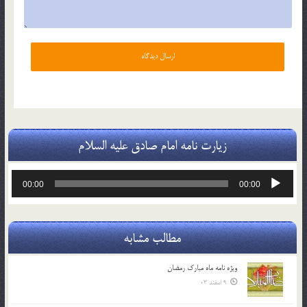
زیارت نامه امام صادق علیه السلام
پخش‌کننده
00:00
00:00
صوت
مطالب مشابه
ویژه نامه ماه مبارک رمضان
9 اسفند 03