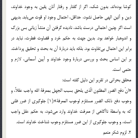
كوشا بوده‎اند. بدون شك، اگر از گفتار و رفتار آنان يقين به وجود خداوند،
‌دين و آئين الهي حاصل نشود، حداقل، احتمال وجود او قوت مي‎يابد. بديهي
است اگر چنين احتمالي درست باشد، ناديده گرفتن آن منشأ زياني بس بزرگ
و اندوهبار خواهد بود. بدين جهت به حكم خرد و قضاوت فطرت، نبايد در
برابر اين احتمال بي‎تفاوت بود. بلكه بايد دربارة آن به بحث و تحقيق پرداخت.
بر اين اساس بحث و بررسي دربارة وجود خداوند و آيين آسماني، لازم و
حتمي است.
محقق بحراني در تقرير اين دليل گفته است:
«انّ دفع الضرر المظنون الّذي يلحق بسبب الجهل بمعرفة الله واجب عقلاً، و
وجوب دفع ذلك الضرر مستلزم لوجوب المعرفة»:[1] جلوگيري از ضرر ظني
كه به واسطة ناآگاهي از معرفت خداوند وارد مي‎شود، به حكم عقل واجب
است، و وجوب جلوگيري از اين ضرر مستلزم وجوب شناخت خداوند است.
2. لزوم شكر منعم