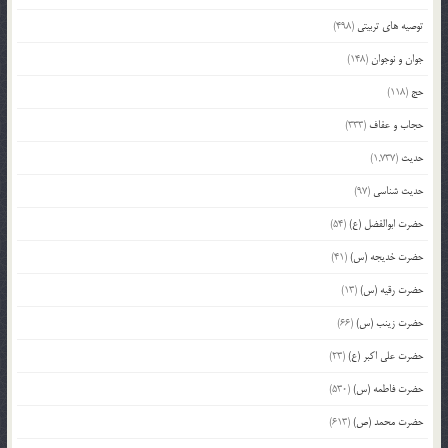
توصیه های تربیتی
(498)
جوان و نوجوان
(148)
حج
(118)
حجاب و عفاف
(333)
حدیث
(1,737)
حدیث شناسی
(97)
حضرت ابوالفضل (ع)
(54)
حضرت خدیجه (س)
(41)
حضرت رقیه (س)
(13)
حضرت زینب (س)
(66)
حضرت علی اکبر (ع)
(23)
حضرت فاطمه (س)
(530)
حضرت محمد (ص)
(613)