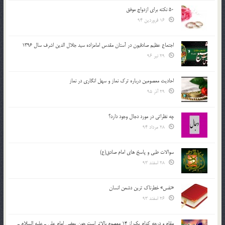
50 نکته برای ازدواج موفق
16 فروردین 94
اجتماع عظیم صادقیون در آستان مقدس امامزاده سید جلال الدین اشرف سال 1396
29 تیر 96
احادیث معصومین درباره ترک نماز و سهل انگاری در نماز
29 آذر 95
چه نظراتی در مورد دجال وجود دارد؟
28 مرداد 94
سوالات طبی و پاسخ های امام صادق(ع)
28 اسفند 93
«نفس» خطرناک ترین دشمن انسان
26 اسفند 93
مقام و درجه كدام يك از 14 معصوم بالاتر است چون بعضي امام علي ـ عليه السلام ـ