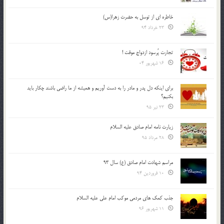
خاطره ای از توسل به حضرت زهرا(س)
23 خرداد 94
تجارت پُرسود ازدواج موقت !
16 شهریور 04
براي اينكه دل پدر و مادر را به دست آوريم و هميشه از ما راضي باشند چكار بايد
بكنيم؟
23 تیر 95
زیارت نامه امام صادق علیه السلام
28 مرداد 95
مراسم شهادت امام صادق (ع) سال 93
10 فروردین 94
جذب کمک های مردمی موکب امام علی علیه السلام
11 شهریور 96