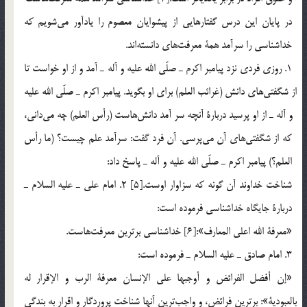
در پايان اين درس گفتارهايي از پيشوايان معصوم را يادآور مي‎شويم كه
خداشناسي را سرآمد همة معرفت‎هاي دانسته‎اند.
1. روزي فردي نزد پيامبر اكرم ـ صلّي الله عليه و آله ـ آمد و از او خواست تا
از شگفتي‎هاي دانش (غرائب العلم) براي او بگويد. پيامبر اكرم ـ صلّي الله عليه
و آله ـ از او پرسيد دربارة آنچه سر آمد دانش‎هاست (رأس العلم) چه مي‎داني،
كه از شگفتي‎هاي آن مي‎پرسي. آن فرد گفت: سرآمد علم چيست؟ (ما رأس
العلم؟) پيامبر اكرم ـ صلّي الله عليه و آله ـ پاسخ داد:
شناخت خداوند آن گونه كه سزاوار اوست.[5] 2. امام علي ـ عليه السلام ـ
دربارة جايگاه خداشناسي فرموده است:
«معرفة الله اعلي المعارف»:[6] خداشناسي برترين معرفت‎هاست.
3. امام صادق ـ عليه السلام ـ فرموده است:
«إن أفضل الفرائض و أوجبها علي الإنسان معرفة الرب و الإقرار له
بالعبودية»: برترين فرائض، و واجب‎ترين آنها شناخت پروردگار و اقرار به بندگي