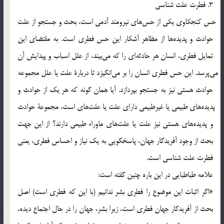
3. فطرت علت شناسي
حس كنجكاوي يكي از حس‎هاي نيرومند آدمي است، بحث و جستجو از علت
حوادث و پديده‎ها از مظاهر آشكار اين حس فطري است. به مقتضاي اين
تمايل فطري، انسان هر حادثه‎اي را كه مي‎بيند، از علل اسباب و پيدايش آن
مي‎پرسد. اين حس فطري انسان را بر مي‎انگيزد تا دربارة علت يا علل مجموعه
حوادث هستي نيز به جستجو بپردازد. آيا همان گونه كه هر يك از حوادث و
پديده‎هاي طبيعي يا غيرطبيعي داراي علت يا علت‎هاي است، مجموعة حوادث
و پديده‎هاي هستي نيز علت يا علت‎هاي ماوراء طبيعي دارند؟ از اين جهت
بحث از وجود آفريدگار جهان، پاسخگويي به يك نياز و احساس فطري، يعني
فطرت علت شناسي است.
علامه طباطبايي در اين باره چنين گفته است:
«اگر اثبات اين موضوع را فطري بشر ندانيم (با اين كه فطري است) اصل
بحث از آفريدگار جهان فطري است، زيرا بشر، جهان را در حال اجتماع ديده،