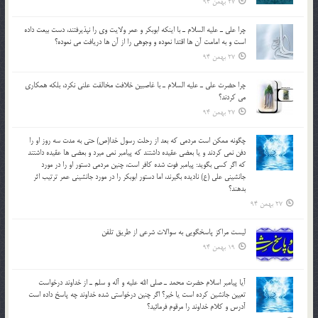
27 بهمن 94
چرا علي ـ عليه السلام ـ با اينكه ابوبكر و عمر ولايت وي را نپذيرفتند، دست بيعت داده
است و به امامت آن ها اقتدا نموده و وجوهي را از آن ها دريافت مي نموده؟
27 بهمن 94
چرا حضرت علي ـ عليه السلام ـ با غاصبين خلافت مخالفت علني نکرد، بلكه همكاري
مي کردند؟
27 بهمن 94
چگونه ممكن است مردمي كه بعد از رحلت رسول خدا(ص) حتی به مدت سه روز او را
دفن نمي كردند و یا بعضي عقيده داشتند كه پيامبر نمي ميرد و بعضي ها عقيده داشتند
كه اگر كسي بگويد: پيامبر فوت شده كافر است، چنین مردمی دستور او را در مورد
جانشيني علي (ع) ناديده بگيرند، اما دستور ابوبكر را در مورد جانشيني عمر ترتیب اثر
بدهند؟
27 بهمن 94
لیست مراکز پاسخگویی به سوالات شرعی از طریق تلفن
19 بهمن 94
آيا پيامبر اسلام حضرت محمد ـ صلي الله عليه و آله و سلم ـ از خداوند درخواست
تعيين جانشين کرده است يا خير؟ اگر چنين درخواستي شده خداوند چه پاسخ داده است
آدرس و کلام خداوند را مرقوم فرمائيد؟