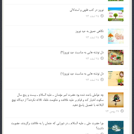
نوروز در كتب فقهى و استدلالى‏
25 اسفند 94
نگاهى عميق به عيد نوروز
25 اسفند 94
دل نوشته هایی به مناسبت عید نوروز(2)
25 اسفند 94
دل نوشته هایی به مناسبت عید نوروز(1)
25 اسفند 94
چه عواملي باعث شده بود حضرت امير مؤمنان ـ عليه السلام ـ بيست و پنج سال
سکوت اختيار کند و قيام بر عليه خلافت و حکومت خلفاء ثلاثه نکردند؟ از ديدگاه نهج
البلاغه با تفصيل پاسخ دهيد.
27 بهمن 94
چرا حضرت علي ـ عليه السلام ـ در شورايي كه عثمان را به خلافت برگزيدند، عضويت
داشت؟