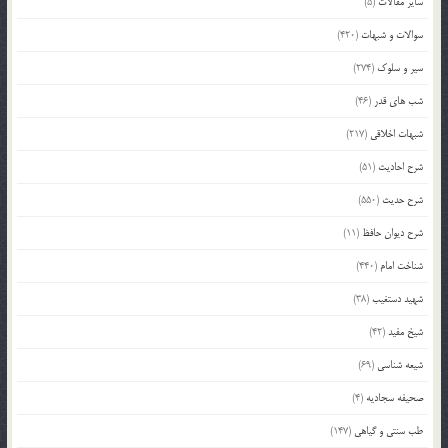
سایر مقالات
(5)
سوالات و شبهات
(420)
سیر و سلوک
(274)
شب های قدر
(46)
شبهات اخلاقی
(217)
شرح احادیث
(51)
شرح حدیث
(550)
شرح دیوان حافظ
(11)
شناخت امام
(440)
شهید دستغیب
(38)
شیخ مفید
(42)
شیعه شناسی
(69)
صحیفه سجادیه
(4)
طب سنتی و گیاهی
(147)