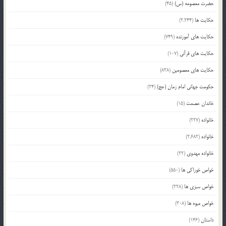
حضرت معصومه (س)
(45)
حکایت ها
(2,244)
حکایت های آموزنده
(749)
حکایت های قرآنی
(107)
حکایت های معصومین
(838)
حکومت جهانی امام زمان (عج)
(24)
خاندان عصمت
(15)
خانواده
(227)
خانواده
(2,682)
خانواده مهدوی
(22)
خواص خوراکی ها
(550)
خواص سبزی ها
(228)
خواص میوه ها
(308)
داستان
(146)