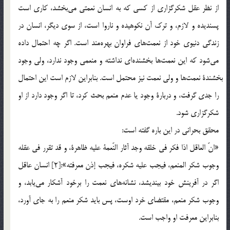
از نظر عقل شكرگزاري از كسي كه به انسان نعمتي مي‎بخشد، كاري است
پسنديده و لازم، و ترك آن نكوهيده و ناروا است، از سوي ديگر، انسان در
زندگي دنيوي خود از نعمت‎هاي فراوان بهره‎مند است. اگر چه احتمال داده
مي‎شود كه اين نعمت‎ها بخشنده‎اي نداشته و منعمي وجود ندارد، ولي وجود
بخشندة نعمت‎ها و ولي نعمت نيز محتمل است. بنابراين لازم است اين احتمال
را جدي گرفت، و دربارة وجود يا عدم منعم بحث كرد، تا اگر وجود دارد از او
شكرگزاري شود.
محقق بحراني در اين باره گفته است:
«انّ العاقل اذا فكر في خلقه وجد آثار النّعمة عليه ظاهرة، و قد تقرر في عقله
وجوب شكر المنعم، فيجب عليه شكره، فيجب إذن معرفته»:[2] انسان عاقل
اگر در آفرينش خود بينديشد، نشانه‎هاي نعمت را برخود آشكار مي‎يابد، و
وجوب شكر منعم، مقتضاي خرد اوست، پس بايد شكر منعم را به جاي آورد،
بنابراين معرفت او واجب است.