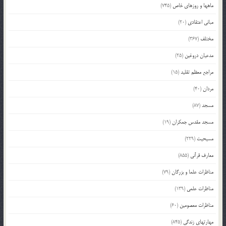
ماهها و روزهای خاص
(745)
مبانی اعتقادی
(20)
مختلف
(367)
مدعیان دروغین
(25)
مراجع معظم تقلید
(15)
مردان
(40)
مسجد
(87)
مسجد مقدس جمکران
(19)
مسیحیت
(229)
معارف قرآنی
(855)
مناظرات علما و بزرگان
(79)
مناظرات علمی
(139)
مناظرات معصومین
(60)
مهارتهای زندگی
(845)