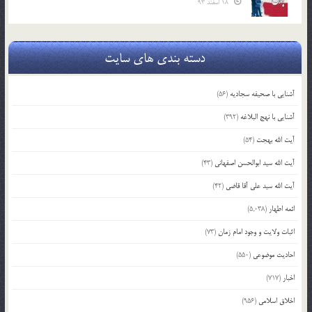
18 اسفند 93
دسته بندی های سایت
آشنایی با صحیفه سجادیه
(56)
آشنایی با نهج البلاغه
(392)
آیت الله بهجت
(54)
آیت الله سید ابوالحسن اصفهانی
(43)
آیت الله سید علی آقا قاضی
(42)
ائمه اطهار
(5,038)
اثبات ولایت و وجود امام زمان
(73)
احادیث موضوعی
(550)
اخبار
(717)
اخلاق اسلامی
(956)