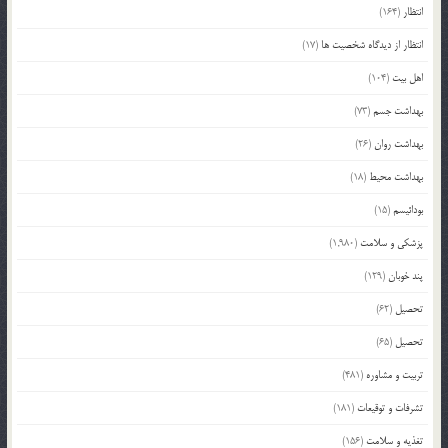
انتظار
(164)
انتظار از دیدگاه شخصیت ها
(17)
اهل بیت
(104)
بهداشت جسم
(73)
بهداشت روان
(26)
بهداشت محیط
(18)
بودائیسم
(15)
پزشکی و سلامت
(1,980)
پند خوبان
(129)
تحصیل
(62)
تحصیل
(65)
تربیت و مشاوره
(481)
تشرفات و توقیعات
(181)
تغذیه و سلامت
(156)