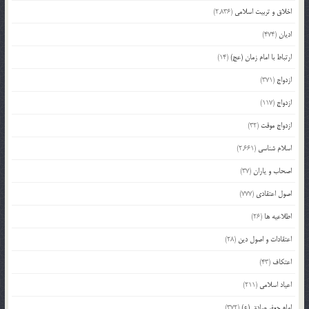
اخلاق و تربیت اسلامی
(2,836)
ادیان
(474)
ارتباط با امام زمان (عج)
(14)
ازدواج
(371)
ازدواج
(117)
ازدواج موقت
(32)
اسلام شناسی
(2,661)
اصحاب و یاران
(37)
اصول اعتقادی
(777)
اطلاعیه ها
(26)
اعتقادات و اصول دین
(28)
اعتکاف
(43)
اعیاد اسلامی
(211)
امام جعفر صادق (ع)
(372)