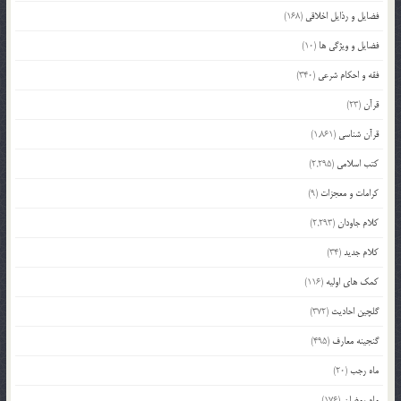
فضایل و رذایل اخلاقی
(168)
فضایل و ویژگی ها
(10)
فقه و احکام شرعی
(340)
قرآن
(23)
قرآن شناسی
(1,861)
کتب اسلامی
(2,295)
کرامات و معجزات
(9)
کلام جاودان
(2,293)
کلام جدید
(34)
کمک های اولیه
(116)
گلچین احادیث
(372)
گنجینه معارف
(495)
ماه رجب
(20)
ماه رمضان
(176)