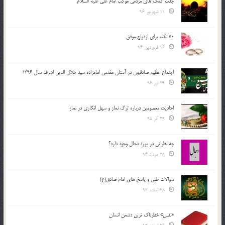
جذب کمک های مردمی موکب امام علی علیه السلام
11 شهریور 96
50 نکته برای ازدواج موفق
16 فروردین 94
اجتماع عظیم صادقیون در آستان مقدس امامزاده سید جلال الدین اشرف سال 1396
29 تیر 96
احادیث معصومین درباره ترک نماز و سهل انگاری در نماز
29 آذر 95
چه نظراتی در مورد دجال وجود دارد؟
28 مرداد 94
سوالات طبی و پاسخ های امام صادق(ع)
28 اسفند 93
«نفس» خطرناک ترین دشمن انسان