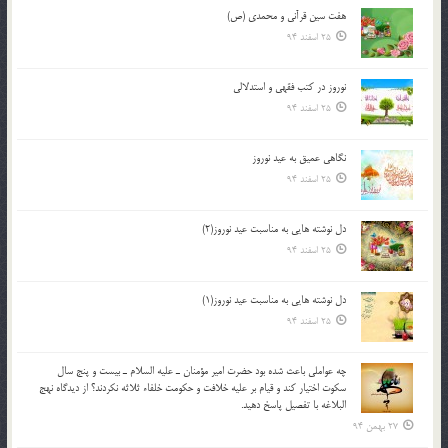
هفت سین قرآنی و محمدی (ص)
25 اسفند 94
نوروز در كتب فقهى و استدلالى‏
25 اسفند 94
نگاهى عميق به عيد نوروز
25 اسفند 94
دل نوشته هایی به مناسبت عید نوروز(2)
25 اسفند 94
دل نوشته هایی به مناسبت عید نوروز(1)
25 اسفند 94
چه عواملي باعث شده بود حضرت امير مؤمنان ـ عليه السلام ـ بيست و پنج سال
سکوت اختيار کند و قيام بر عليه خلافت و حکومت خلفاء ثلاثه نکردند؟ از ديدگاه نهج
البلاغه با تفصيل پاسخ دهيد.
27 بهمن 94