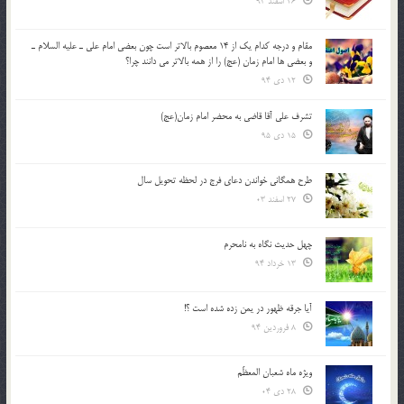
26 اسفند 93
مقام و درجه كدام يك از 14 معصوم بالاتر است چون بعضي امام علي ـ عليه السلام ـ
و بعضي ها امام زمان (عج) را از همه بالاتر مي دانند چرا؟
12 دی 94
تشرف علي آقا قاضي به محضر امام زمان(عج)
15 دی 95
طرح همگانی خواندن دعای فرج در لحظه تحویل سال
27 اسفند 03
چهل حدیث نگاه به نامحرم
13 خرداد 94
آیا جرقه ظهور در یمن زده شده است ؟!
8 فروردین 94
ویژه ماه شعبان المعظّم
28 دی 04