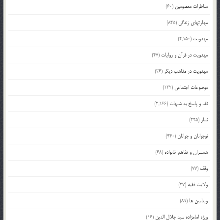
مناظرات معصومین
(60)
مهارتهای زندگی
(845)
مهدویت
(2,150)
مهدویت در قرآن و روایات
(47)
مهدویت در مذاهب دیگر
(36)
موضوعات اجتماعی
(122)
نقد و پاسخ به شبهات
(2,166)
نماز
(225)
نوجوانان و جوانان
(440)
همسران و تفاهم خانواده
(68)
وقف
(77)
ولایت فقیه
(37)
ویتامین ها
(89)
ویژه امامزاده سید جلال الدین
(16)