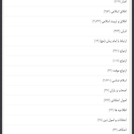
اخبار
(717)
اخلاق اسلامی
(956)
اخلاق و تربیت اسلامی
(2,836)
ادیان
(474)
ارتباط با امام زمان (عج)
(14)
ازدواج
(371)
ازدواج
(117)
ازدواج موقت
(32)
اسلام شناسی
(2,661)
اصحاب و یاران
(37)
اصول اعتقادی
(777)
اطلاعیه ها
(26)
اعتقادات و اصول دین
(28)
اعتکاف
(43)