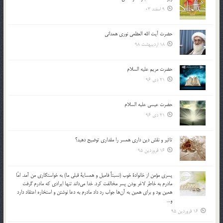
9 اسفند 03
حضرت آیت الله العظمی نوری همدانی
18 اردیبهشت 98
حضرت مریم علیه السلام
21 دی 96
حضرت عیسی علیه السلام
21 دی 96
تاثير و نقش دين داري همسر را مقداري توضيح دهيد؟
16 فروردین 95
پسري مؤمن از خانوادة خوب (نسبتاً فاميل و همساية قبلي ما) به خواستگاري من آمد. امّا
مادرم به خاطر لاغر بودن پسر مخالفت كرد. خدا مي‌داند تنها ايرادي كه مادرم گرفت
همين بود و براي همين به آن‌ها جواب رد داد مادرم به دعا نوشتن و استخاره اعتقاد دارد
و…
16 فروردین 95