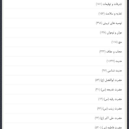
تشرفات و توقیعات
(181)
تغذیه و سلامت
(156)
توصیه های تربیتی
(498)
جوان و نوجوان
(148)
حج
(118)
حجاب و عفاف
(333)
حدیث
(1,737)
حدیث شناسی
(97)
حضرت ابوالفضل (ع)
(54)
حضرت خدیجه (س)
(41)
حضرت رقیه (س)
(13)
حضرت زینب (س)
(66)
حضرت علی اکبر (ع)
(23)
حضرت فاطمه (س)
(530)