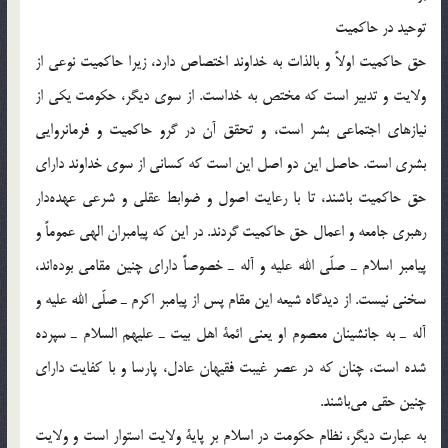
توحيد در حاكميت
حق حاكميت اولاً و بالذات به خداوند اختصاص دارد، زيرا حاكميت نوعي از
ولايت و تدبير است كه مختص به خداست. از سوي ديگر، حكومت يكي از
نيازهاي اجتماعي بشر است، و تحقق آن در گرو حاكميت و فرمانروايي
بشري است. حاصل اين دو اصل اين است كه كساني از سوي خداوند داراي
حق حاكميت باشند، تا با رعايت اصول و ضوابط عقلي و شرعي عهده‎دار
رهبري جامعه و اعمال حق حاكميت گردند. در اين كه پيامبران الهي عموماً و
پيامبر اسلام ـ صلّي الله عليه و آله ـ خصوصاًَ داراي چنين مقامي بوده‎اند،
سخني نيست. از ديدگاه شيعه اين مقام پس از پيامبر اكرم ـ صلّي الله عليه و
آله ـ به جانشينان معصوم او يعني ائمة اهل بيت ـ عليهم السلام ـ سپرده
شده است، ‌چنان كه در عصر غيبت فقيهان عادل، پارسا و با كفايت داراي
چنين حقي مي‎باشند.
به عبارت ديگر، نظام حكومت در اسلام بر پاية ولايت استوار است و ولايت