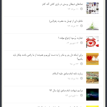
نمادهای شیطان پرستی در بازی کلش آف کلنز
11 مرداد 94
خاطره ای از توسل به حضرت زهرا(س)
23 خرداد 94
تجارت پُرسود ازدواج موقت !
16 شهریور 04
براي اينكه دل پدر و مادر را به دست آوريم و هميشه از ما راضي باشند چكار بايد
بكنيم؟
23 تیر 95
زیارت نامه امام صادق علیه السلام
28 مرداد 95
مراسم شهادت امام صادق (ع) سال 93
10 فروردین 94