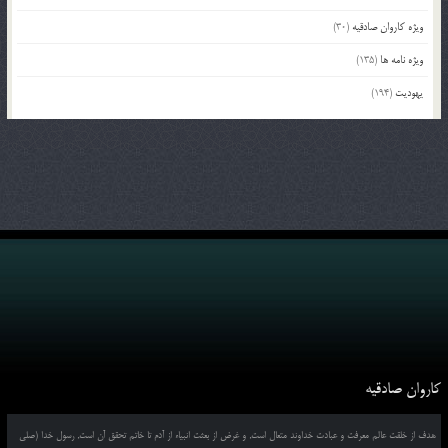
ویژه کاروان صادقیه
(30)
ویژه نامه ها
(135)
یهودیت
(194)
کاروان صادقیه
هدف از خلقت عالم معرفت و عبادت خداوند متعال است, و غرض از بعثت انبیاء از آدم تا خاتم تحقق آن است, رسول خدا (صلی