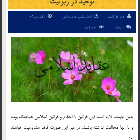
توحيد در ربوبيت
خادم اهل البیت
اسلام شناسی
,
عقاید اسلامی
5 فروردین 94
0 دیدگاه
1580بازدید
بدين جهت، لازم است اين قوانين با احكام و قوانين اسلامي هماهنگ بوده
و با آنها مخالفت نداشته باشند، در غير اين صورت فاقد مشروعيت خواهند
بود.