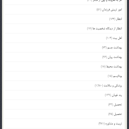
امر به معروف و نهی از منکر
(63)
امور تربیتی فرزندان
(51)
انتظار
(164)
انتظار از دیدگاه شخصیت ها
(17)
اهل بیت
(104)
بهداشت جسم
(73)
بهداشت روان
(26)
بهداشت محیط
(18)
بودائیسم
(15)
پزشکی و سلامت
(1,980)
پند خوبان
(129)
تحصیل
(62)
تحصیل
(65)
تربیت و مشاوره
(481)