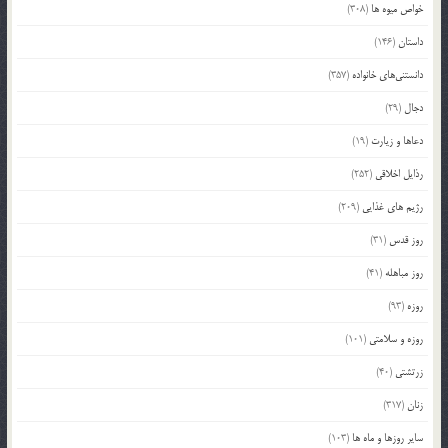
خواص میوه ها
(308)
داستان
(146)
دانستنی‌های خانواده
(357)
دجال
(29)
دعاها و زیارت
(19)
رذایل اخلاقی
(252)
رژیم های غذایی
(209)
روز قدس
(31)
روز مباهله
(41)
روزه
(93)
روزه و سلامتی
(101)
زرتشتی
(40)
زنان
(317)
سایر روزها و ماه ها
(103)