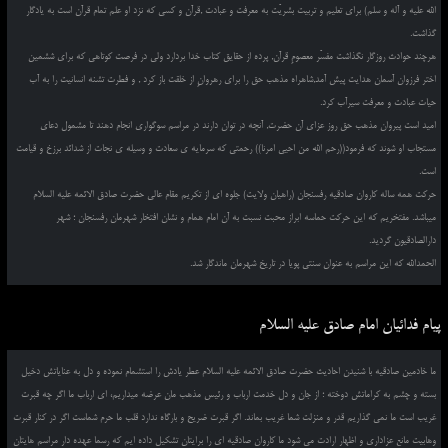
الله علیه و آله و سلم) برای تعلیم و تربیت بشریّت به معرفت و عبادت ,قرآن و کسی که نزد او علم تمام قرآن است به یادگار
گذاشت.
هرچند حوادث روزگار نگذاشت مفسّر معصومِ قرآن, پرده از حقایق کتاب خدا بردارد ولی در فرصت کوتاهی که برای ششمین
اختر فرزوان آسمان هدایت پیش آمد,شاهراه مذهب حق را برای رهروانِ از خلقت باز کرد , و فطرت تشنه انسانیت را به آب
حیات عبادت و معرفت سیرآب کرد.
امید است پیروان مذهب حق روز عزای آن حضرت, آنچه در توان دارند در مراسم سوگواری انجام دهند تا مشمول دعای
مستجاب او شوند که فرمود((رحم الله من احیی امرنا)) رحمتی که سرمایه ی سعادت و وسیله ی نجات از شدائد برزخ و قیامت
است.
حرکت همه ساله کاروان صادقیه رفسنجان (راهیان ولایت) جلوه ای از تکریم مقام عالی حضرت صادق الائمه علیه السلام
میباشد. مفتخریم که این حرکت حماسه ابراز محبت نسبت به آن امام همام و نشان افتخار شهرمان رفسنجان ؛ شهر
دارالصادقیون گردید.
الحمدالله که این مراسم به عنوان سنتی پویا در تاریخ شهرمان ماندگار شد.
پیام فدائیان امام صادق علیه السلام
ما خادمین صادقیه با شنیدن احادیث حضرت صادق الائمه علیه السلام عطر یادش را استشمام نموده و دل به عنایاتش دخیل
بسته و چشم به کراماتش دوخته ؛ از جان و دل خدمت ارباب و رئیس مذهب مان عرضه میداریم، ای ارباب ما اگر چه قبرت
غریب است ما نمی گذاریم قدر و منزلت شما غریب بماند. اگر قبرت ضریح و بارگاه ندارد قلب ما حرم شماست اگر در کنار قبرت
وهابیت مانع عزاداری و اظهار ارادت می شود ما کاروان صادقیه ای را برایتان تشکیل داده ایم که رسما عهده دار مراسم هایتان