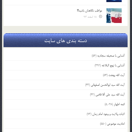
مواظب نگاهتان باشید!!!
18 اسفند 93
دسته بندی های سایت
آشنایی با صحیفه سجادیه
(56)
آشنایی با نهج البلاغه
(392)
آیت الله بهجت
(54)
آیت الله سید ابوالحسن اصفهانی
(43)
آیت الله سید علی آقا قاضی
(42)
ائمه اطهار
(5,038)
اثبات ولایت و وجود امام زمان
(73)
احادیث موضوعی
(550)