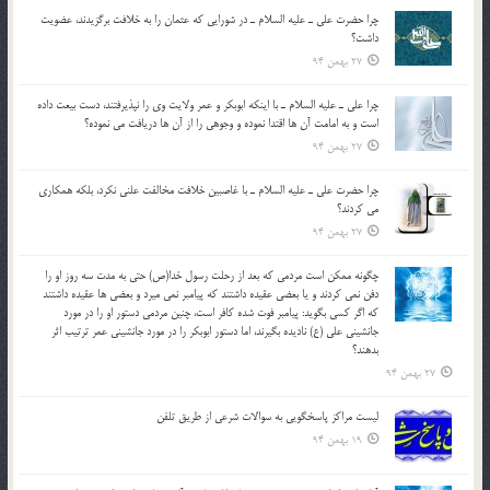
چرا حضرت علي ـ عليه السلام ـ در شورايي كه عثمان را به خلافت برگزيدند، عضويت
داشت؟
27 بهمن 94
چرا علي ـ عليه السلام ـ با اينكه ابوبكر و عمر ولايت وي را نپذيرفتند، دست بيعت داده
است و به امامت آن ها اقتدا نموده و وجوهي را از آن ها دريافت مي نموده؟
27 بهمن 94
چرا حضرت علي ـ عليه السلام ـ با غاصبين خلافت مخالفت علني نکرد، بلكه همكاري
مي کردند؟
27 بهمن 94
چگونه ممكن است مردمي كه بعد از رحلت رسول خدا(ص) حتی به مدت سه روز او را
دفن نمي كردند و یا بعضي عقيده داشتند كه پيامبر نمي ميرد و بعضي ها عقيده داشتند
كه اگر كسي بگويد: پيامبر فوت شده كافر است، چنین مردمی دستور او را در مورد
جانشيني علي (ع) ناديده بگيرند، اما دستور ابوبكر را در مورد جانشيني عمر ترتیب اثر
بدهند؟
27 بهمن 94
لیست مراکز پاسخگویی به سوالات شرعی از طریق تلفن
19 بهمن 94