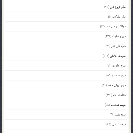
سایر فروع دین
(72)
سایر مقالات
(5)
سوالات و شبهات
(420)
سیر و سلوک
(274)
شب های قدر
(46)
شبهات اخلاقی
(217)
شرح احادیث
(51)
شرح حدیث
(550)
شرح دیوان حافظ
(11)
شناخت امام
(440)
شهید دستغیب
(38)
شیخ مفید
(42)
شیعه شناسی
(69)