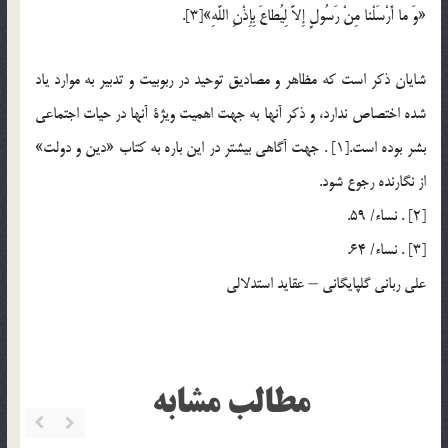
«وَ ما أَرْسَلْنا مِنْ رَسُولٍ إِلاَّ لِيُطاعَ بِإِذْنِ اللَّهِ»[3].
شايان ذكر است كه مظاهر و مصاديق توحيد در ربوبيت و تدبير به موارد ياد
شده اختصاص ندارد، و ذكر آنها به جهت اهميت ويژة آنها در حيات اجتماعي
بشر بوده است.[1] . جهت آگاهي بيشتر در اين باره به كتاب «دين و دولت»
از نگارنده رجوع شود.
[2] . نساء/ 59.
[3] . نساء/ 64.
علی ربانی گلپایگانی – عقاید استدلالی
مطالب مشابه