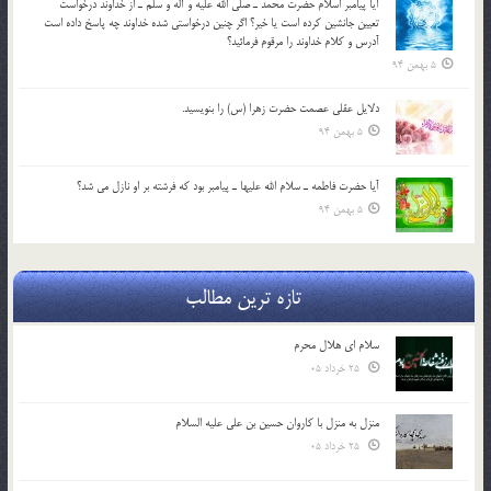
آيا پيامبر اسلام حضرت محمد ـ صلي الله عليه و آله و سلم ـ از خداوند درخواست
تعيين جانشين کرده است يا خير؟ اگر چنين درخواستي شده خداوند چه پاسخ داده است
آدرس و کلام خداوند را مرقوم فرمائيد؟
5 بهمن 94
دلايل عقلي عصمت حضرت زهرا (س) را بنويسيد.
5 بهمن 94
آيا حضرت فاطمه ـ سلام الله عليها ـ پيامبر بود كه فرشته بر او نازل مي شد؟
5 بهمن 94
تازه ترین مطالب
سلام ای هلال محرم
25 خرداد 05
منزل به منزل با کاروان حسین بن علی علیه السلام
25 خرداد 05