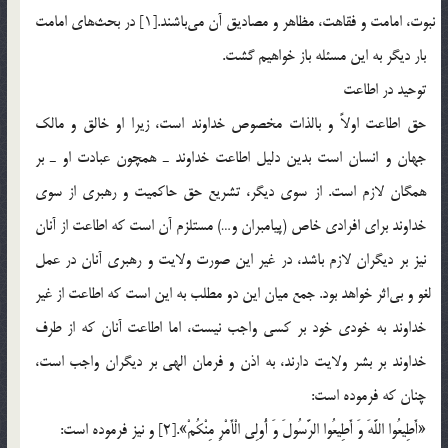
نبوت، امامت و فقاهت، مظاهر و مصاديق آن مي‎باشند.[1] در بحث‎هاي امامت
بار ديگر به اين مسئله باز خواهيم گشت.
توحيد در اطاعت
حق اطاعت اولاً و بالذات مخصوص خداوند است، زيرا او خالق و مالك
جهان و انسان است بدين دليل اطاعت خداوند ـ همچون عبادت او ـ بر
همگان لازم است. از سوي ديگر، تشريع حق حاكميت و رهبري از سوي
خداوند براي افرادي خاص (پيامبران و…) مستلزم آن است كه اطاعت از آنان
نيز بر ديگران لازم باشد، در غير اين صورت ولايت و رهبري آنان در عمل
لغو و بي‎اثر خواهد بود. جمع ميان اين دو مطلب به اين است كه اطاعت از غير
خداوند به خودي خود بر كسي واجب نيست، ‌اما اطاعت آنان كه از طرف
خداوند بر بشر ولايت دارند، به اذن و فرمان الهي بر ديگران واجب است،
چنان كه فرموده است:
«أَطِيعُوا اللَّهَ وَ أَطِيعُوا الرَّسُولَ وَ أُولِي الْأَمْرِ مِنْكُمْ».[2] و نيز فرموده است: