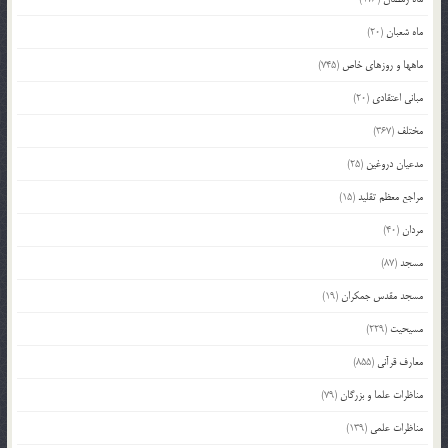
ماه شعبان
(20)
ماهها و روزهای خاص
(745)
مبانی اعتقادی
(20)
مختلف
(367)
مدعیان دروغین
(25)
مراجع معظم تقلید
(15)
مردان
(40)
مسجد
(87)
مسجد مقدس جمکران
(19)
مسیحیت
(229)
معارف قرآنی
(855)
مناظرات علما و بزرگان
(79)
مناظرات علمی
(139)