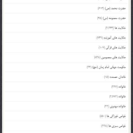
حضرت محمد (ص)
(613)
حضرت معصومه (س)
(45)
حکایت ها
(2,244)
حکایت های آموزنده
(749)
حکایت های قرآنی
(107)
حکایت های معصومین
(838)
حکومت جهانی امام زمان (عج)
(24)
خاندان عصمت
(15)
خانواده
(227)
خانواده
(2,682)
خانواده مهدوی
(22)
خواص خوراکی ها
(550)
خواص سبزی ها
(228)