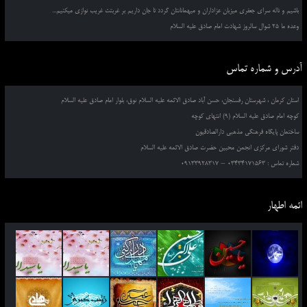
باشیم و ناله سرای جعفری میزبان عزاداران و میهمانانتان گردد تا جان داریم بر غربتت غریب نوازی میکنیم...
وعده ما 25 شوال سالروز شهادت امام صادق علیه السلام
آدرس و شماره تماس
استان کرمان ، شهرستان رفسنجان، حسن آباد صادق الائمه علیه السلام نوق، بلوار امام صادق علیه السلام
کوچه امام صادق علیه السلام (9) انتهای کوچه
ساختمان پایگاه فرهنگی مذهبی دارالصادقیون
دفتر شورای مرکزی انجمن محبین حضرت صادق الائمه علیه السلام
شماره تماس : 03434171563 – 09133928317
ائمه اطهار