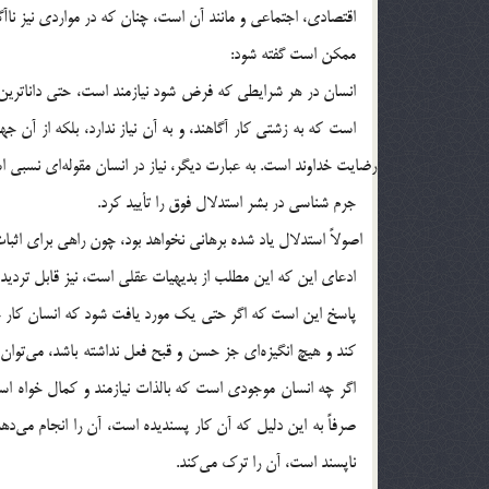
اقتصادي، اجتماعي و مانند آن است، چنان كه در مواردي نيز ناآگاهي 
ممكن است گفته شود:
است كه به زشتي كار آگاهند، و به آن نياز ندارد، بلكه از آن
جرم شناسي در بشر استدلال فوق را تأييد كرد.
ادعاي اين كه اين مطلب از بديهيات عقلي است، نيز قابل ترديد
پاسخ اين است كه اگر حتي يك مورد يافت شود كه انسان كار خ
كند و ه
صرفاً
ناپسند است، آن را ترك مي‎كند.