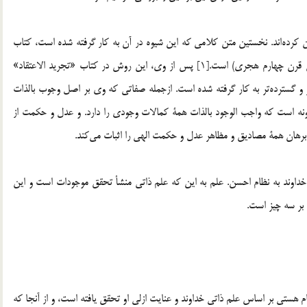
برخي از متكلمان صفات الهي را براساس «وجوب بالذات» تبيين كرده‎اند. نخستين متن كلامي كه اين شيوه در آن به كار گرفته شده است، كتاب
«الياقوت في علم الكلام» نوشتة ابواسحاق نوبختي (ازمتكلمان قرن چهارم هجري) است.[1] پس از وي، اين روش در كتاب «تجريد الاعتقاد»
خواجه نصير الدين طوسي (متوفاي 672 هـ) به صورت روشن‎تر و گسترده‎تر به كار گرفته شده است. ازجمله صفاتي كه وي بر اصل وجوب بالذات
تقرير اين برهان بدين گونه است كه واجب الوجود بالذات همة كمالات وجودي را دارد. و عدل و حكمت از
هان همة مصاديق و مظاهر عدل و حكمت الهي را اثبات مي‎كند.
داوند به نظام احسن. علم به اين كه علم ذاتي منشأ تحقق موجودات است و اين
اقدس خداوند مي‎باشند، در نتيجه نظام هستي بر اساس علم ذاتي خداوند و عنايت ازلي او تحقق يافته است، و از آنجا كه