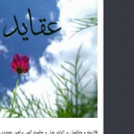
فلاسفه و متكلمان بر اثبات عدل و حكمت الهي براهين متعددي اقامه كرده‎اند. در اين درس اين براهين را 