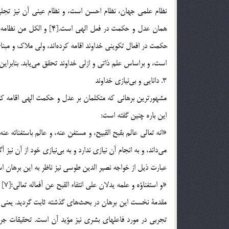
نظام علمي جهان، نظام احسن است، و نظام عيني آن نيز تجلي
است، و براساس علم ذاتي و ازلي خداوند تحقق مي‎يابد. بنابراين، برهان عنايت همة اقسام و مظاهر عدل و حكمت الهي را شامل مي‎شود.
3. دانايي و بي‎نيازي خداوند
اين باره چنين گفته است:
مي‎داند، و به انجام آن نيازي ندارد و به بي‎نيازي خود از آن نيز آگاه است. و هر كس چنين صفتي داشته باشد، هرگز فعل قبيح را انجام نمي‎دهد.»
عبارت ذيل از خواجه نصير الدين طوسي نيز ناظر به اين برهان ا
«و استغناؤه و علمه يدلان علي انتفاء القبح عن أفعاله تعالي؛[7] بي‎نيازي و علم خداوند بر نفي قبح از افعال الهي دلالت مي‎كنند».
تجربي در مورد فاعلهاي بشري نيز مؤيد آن است. تحقيقات جرم 