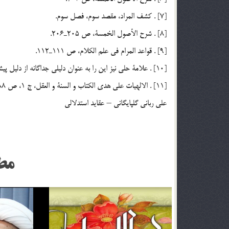
[7] . كشف المراد، مقصد سوم، فصل سوم.
[8] . شرح الأصول الخمسة، ص 205ـ206.
[9] . قواعد المرام في علم الكلام، ص 111ـ112.
[10] . علامة حلي نيز اين را به عنوان دليلي جداگانه از دليل پيشين تلقي كرده است. نهج الحق و كشف الصدق، ص 85.
[11] . الالهيات علي هدي الكتاب و السنة و العقل، ج 1، ص 288.
علی ربانی گلپایگانی – عقاید استدلالی
مط