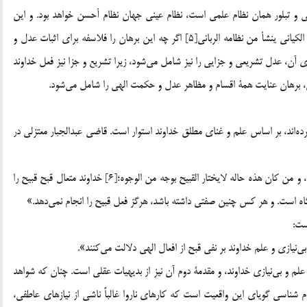
 و تبلور همان نظام علمي است، نظام عيني جهان نظام أحسن خواهد بود. و اين
همان عدل و حكمت در فعل الهي است.[4] و الكل من نظامه الكياني ينشأ من نظامه الرباني[5] اگر چه اين برهان را فلاسفه براي اثبات عدل و
حكمت در افعال تكويني خداوند اقامه كرده‎اند، ولي ملاك و مبناي آن، عدل تشريعي و جزايي را نيز شامل مي‎شود، زيرا تشريع و جزا نيز فعل خداوند
مشهورترين برهاني كه متكلمان بر عدل و حكمت الهي اقامه كرده‎اند، بر اساس علم و غناي مطلق خداوند استوار است. قاضي عبدالجبار معتزلي در
«انه تعالي عالم بقبح القبيح، و مستغن عنه، و عالم باستغنائه عنه، و من كان هذه حاله لايختار القبيح بوجه من الوجوه؛[6] خداوند متعال قبح قبيح را
ست:
مقدمة نخست اين برهان در بحث‎هاي گذشته ثابت گرديد. يعني علم و بي‎نيازي خداوند، و مقدمة دوم آن نيز از بديهيات عقلي است. چنان كه شواهد
شناسي گوياي اين واقعيت است كه كارهاي ناروا غالباً ناشي از نيازهاي عاطفي،