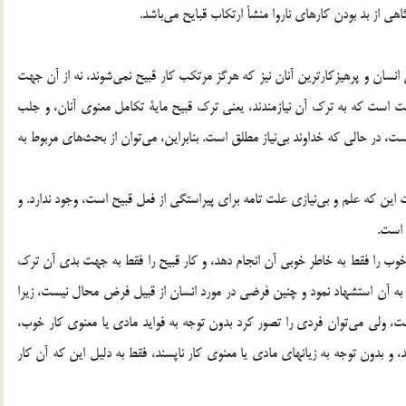
از بد بودن كارهاي ناروا منشأ ارتكاب قبايح مي‎باشد.
انسان در هر شرايطي كه فرض شود نيازمند است، حتي داناترين انسان و پرهيزكارترين آنان نيز كه هرگز مرتكب كار قبيح نمي‎شوند،‌ نه از آن جهت
 جهت است كه به ترك آن نيازمندند، يعني ترك قبيح ماية تكامل معنوي آنان، و جلب
رضايت خداوند است. به عبارت ديگر، نياز در انسان مقوله‎اي نسبي است، در حالي كه خداوند بي‎نياز مطلق است. بنابراين، مي‎توان از بحث‎هاي مربوط به
اصولاً استدلال ياد شده برهاني نخواهد بود، چون راهي براي اثبات اين كه علم و بي‎نيازي علت تامه براي پيراستگي از فعل قبيح است، وجود ندارد. و
 است.
وب را فقط به خاطر خوبي آن انجام دهد، و كار قبيح را فقط به جهت بدي آن ترك
يچ انگيزه‎اي جز حسن و قبح فعل نداشته باشد، مي‎توان به آن استشهاد نمود و چنين فرضي در مورد انسان از قبيل فرض محال نيست، زيرا
اگر چه انسان موجودي است كه بالذات نيازمند و كمال خواه است، ولي مي‎توان فردي را تصور كرد بدون توجه به فوايد مادي يا معنوي كار خوب،
 به اين دليل كه آن كار پسنديده است، آن را انجام مي‎دهد، و بدون توجه به زيانهاي مادي يا معنوي كار ناپسند، فقط به دليل اين كه آن كار