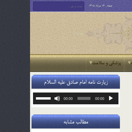
جمعه , 16 مرداد 1405
پزشکی و سلامت
زیارت نامه امام صادق علیه السلام
پخش‌کننده
برای
00:00
00:00
صوت
افزایش
یا
کاهش
صدا
مطالب مشابه
از
کلیدهای