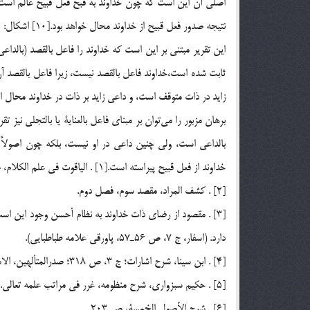
اصلي آن اين است كه چون خداوند به قبح فعل قبيح عالم است، و
نتيجه صدور فعل قبيح از خداوند محال خواهد بود.[10] اشكال:
اين تقرير مبتني بر اين است كه خداوند را فاعل بالقصد (بالداع
ثابت شده است،‌خداوند فاعل بالقصد نيست، زيرا فاعل بالقصد 
زايد در ذات متوقف است، و داعي زايد بر ذات در خداوند محال است. خد
برهان مزبور را مي‎توان بر مبناي فاعل بالعناية يا ب
بالداعي است، ولي چنين داعي در او نيست، بلكه چون اصولاً خد
خداوند از فعل قبيح پيراسته است.[1] . الياقوت في علم الكلام، ص 43.
[2] . كشف المراد، مقصد سوم، فصل دوم.
[3] . مقصود از رضاي ذات خداوند به نظام أحسن وجود اين ا
دارد. (اسفار، ج 7، ص 56ـ57، پاورقي علامه طباطبايي).
[4] . ابن سينا، شرح اشارات؛ ج 3، ص 318؛ صدرالمتألهين، الاسفار الأربعه، ج 7، ص 56ـ57.
[5] . حكيم سبزواري، شرح منظومه، غرر في مراتب علمه تعالي.
[6] . شرح الأصول الخمسة، ص 203.