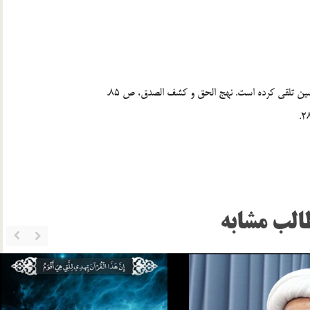
الب مشابه
پسري مؤمن از خانوادة خوب (نسبتاً فاميل و همساية