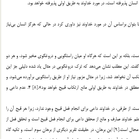
ان پذيرفته است، در مورد خداوند به طريق اولي پذيرفته خواهد بود.
«اين استدلال مبني بر اين است كه انسان غني مطلق باشد، تا بتوان براساس آن در مورد خداوند نيز داوري كرد در حالي كه هرگز انسان بي‎نياز
اد شده بر اين نيست كه انسان بي‎نياز مطلق است، بلكه بر اين است كه هرگاه او ميان راستگويي و دروغگوي مخير شود، و هر دو
به يكسان براي او نفع داشته باشد، بدون شك او دروغ نخواهد گفت. اين مطلب نشان مي‎دهد كه ترك دروغگويي در مثال ياد شده دليلي جز اين
ندارد، كه انسان وقتي قبح فعل را بداند، و از آن بي‎نياز باشد، مرتكب آن نخواهد شد، زيرا در مثال مزبور نياز او از طريق راستگويي برآورده مي‎شود. و
هرگاه استغناء نسبي در انسان مانع ارتكاب قبيح است، استغناء مطلق در خداوند به طريق اولي مانع ارتكاب قبيح خواهد بود».[8] 4. عدم داعي و
 از طرفي، در خداوند داعي براي انجام فعل قبيح وجود ندارد، زيرا هر قبح آن را
 بي‎نيازي از آن است. به عبارت ديگر، بي‎نيازي و علم خداوند صارف و مانع از محقق داعي براي انجام فعل قبيح است و تحقق فعل از
فاعل مختار بدون داعي محال است. پس صدور قبيح از خداوند محال است.[9] اين برهان، ‌در حقيقت تقرير ديگري از برهان سوم است، و تكيه گاه