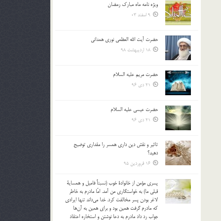
ویژه نامه ماه مبارک رمضان
بالا
9 اسفند 03
و
پایین
استفاده
حضرت آیت الله العظمی نوری همدانی
کنید.
18 اردیبهشت 98
حضرت مریم علیه السلام
21 دی 96
حضرت عیسی علیه السلام
21 دی 96
تاثير و نقش دين داري همسر را مقداري توضيح
دهيد؟
16 فروردین 95
پسري مؤمن از خانوادة خوب (نسبتاً فاميل و همساية
قبلي ما) به خواستگاري من آمد. امّا مادرم به خاطر
لاغر بودن پسر مخالفت كرد. خدا مي‌داند تنها ايرادي
كه مادرم گرفت همين بود و براي همين به آن‌ها
جواب رد داد مادرم به دعا نوشتن و استخاره اعتقاد