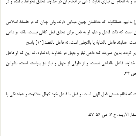
 به انجام آن نيازي ندارد، داعي بر انجام آن در خداوند تحقق نخواهد يافت، و در
ي) بدانيم، همانگونه كه متكلمان چنين مبنايي دارند، ولي چنان كه در فلسفة اسلامي
آن است كه ذات فاعل و علم او به فعل براي تحقق فعل كافي نيست، ‌بلكه بر داعي
اوند فاعل بالعناية يا بالتجلي است، نه فاعل بالقصد.[11] پاسخ
التجلي نيز تقرير كرده، بدين صورت كه: داعي نياز و جهل در خداوند راه ندارد، نه اين كه او فاعل
اوند فاعل بالداعي نيست، و از طرفي از جهل و نياز نيز پيراسته است، بنابراين
ست كه نظام هستي فعل الهي است، و فعل با فاعل خود كمال ملائمت و هماهنگي را