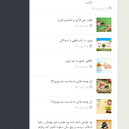
دارد و…
16 فروردین 95
هفت سین قرآنی و محمدی (ص)
25 اسفند 94
نوروز در كتب فقهى و استدلالى‏
25 اسفند 94
نگاهى عميق به عيد نوروز
25 اسفند 94
دل نوشته هایی به مناسبت عید نوروز(2)
25 اسفند 94
دل نوشته هایی به مناسبت عید نوروز(1)
25 اسفند 94
چه عواملي باعث شده بود حضرت امير مؤمنان ـ عليه
السلام ـ بيست و پنج سال سکوت اختيار کند و قيام