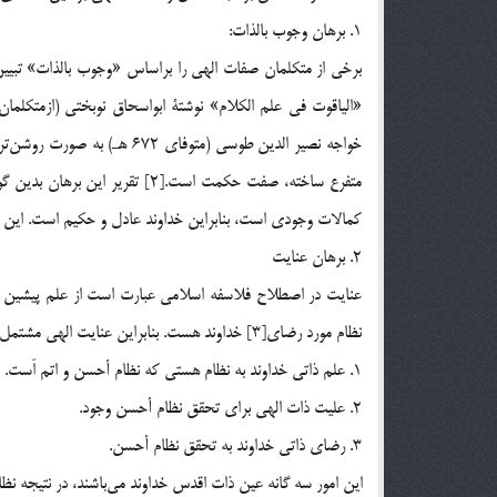
1. برهان وجوب بالذات:
متفرع ساخته، صفت حكمت است.[2] 
كمالات وجودي است، بنابراين خداوند عادل و حكيم است. اين بر
2. برهان عنايت
عنايت در اصطلاح فلاسفه اسلامي عبارت است از علم پيشين خ
نظام مورد رضاي[3] خداوند هست. بنابراين عنايت الهي مشتمل بر سه چيز است.
1. علم ذاتي خداوند به نظام هستي كه نظام أحسن و اتم اَست.
2. عليت ذات الهي براي تحقق نظام أحسن وجود.
3. رضاي ذاتي خداوند به تحقق نظام أحسن.
اين امور سه گانه عين ذات 