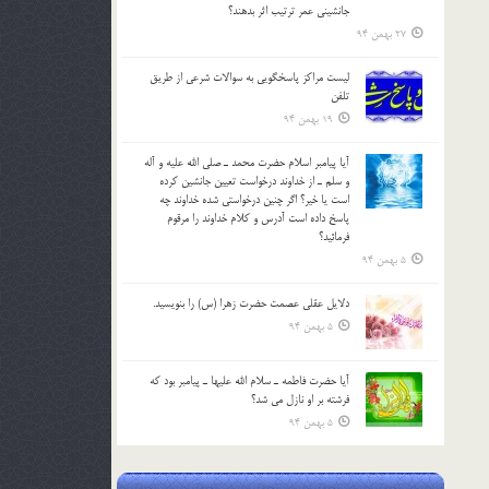
جانشيني عمر ترتیب اثر بدهند؟
27 بهمن 94
لیست مراکز پاسخگویی به سوالات شرعی از طریق
تلفن
19 بهمن 94
آيا پيامبر اسلام حضرت محمد ـ صلي الله عليه و آله
و سلم ـ از خداوند درخواست تعيين جانشين کرده
است يا خير؟ اگر چنين درخواستي شده خداوند چه
پاسخ داده است آدرس و کلام خداوند را مرقوم
فرمائيد؟
5 بهمن 94
دلايل عقلي عصمت حضرت زهرا (س) را بنويسيد.
5 بهمن 94
آيا حضرت فاطمه ـ سلام الله عليها ـ پيامبر بود كه
فرشته بر او نازل مي شد؟
5 بهمن 94