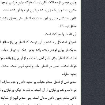
چنين فرضي از محالات ذاتي نيست. هرگاه چنين فرضي درمورد انس
قاضي عبدالجبار اشكال ياد شده را اين گونه يادآور شده است:
مطلق نيست».
آن گاه در پاسخ گفته است:
«مبناي استدلال ي
وجود صارف
صدور فعل از فاعل مختار متوقف بر وجود داعي و عدم صارف است.
مي‎داند، و هم