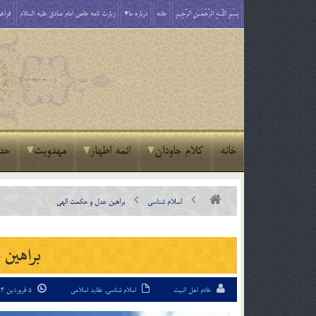
بِسْمِ اللَّـهِ الرَّحْمَـٰنِ الرَّحِيمِ
خانه
درباره ما
زیارت نامه خاص امام صادق علیه السلام
فراخو
خانه
کلام جاودان
ائمه اطهار
مهدویت
حد
اسلام شناسی
براهين عدل و حكمت الهی
براهين
خادم اهل البیت
اسلام شناسی
,
عقاید اسلامی
5 فروردین 94