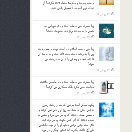
بر عليه خلافت و حکومت خلفاء ثلاثه نکردند؟ از
ديدگاه نهج البلاغه با تفصيل پاسخ دهيد.
27 بهمن 94
چرا حضرت علي ـ عليه السلام ـ در شورايي كه
عثمان را به خلافت برگزيدند، عضويت داشت؟
27 بهمن 94
چرا علي ـ عليه السلام ـ با اينكه ابوبكر و عمر ولايت
وي را نپذيرفتند، دست بيعت داده است و به امامت آن
ها اقتدا نموده و وجوهي را از آن ها دريافت مي
نموده؟
27 بهمن 94
چرا حضرت علي ـ عليه السلام ـ با غاصبين خلافت
مخالفت علني نکرد، بلكه همكاري مي کردند؟
27 بهمن 94
چگونه ممكن است مردمي كه بعد از رحلت رسول
خدا(ص) حتی به مدت سه روز او را دفن نمي كردند و
یا بعضي عقيده داشتند كه پيامبر نمي ميرد و بعضي ها
عقيده داشتند كه اگر كسي بگويد: پيامبر فوت شده
كافر است، چنین مردمی دستور او را در مورد جانشيني
علي (ع) ناديده بگيرند، اما دستور ابوبكر را در مورد