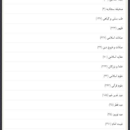
صحیفه سجادیه
(4)
طب سنتی و گیاهی
(147)
ظهور
(334)
عبادات اسلامی
(627)
عبادات و فروع دین
(34)
عقاید اسلامی
(70)
علما و بزرگان
(224)
علوم اسلامی
(43)
علوم قرآنی
(343)
عید غدیر خم
(185)
عید فطر
(35)
عید نوروز
(45)
غیبت امام
(291)