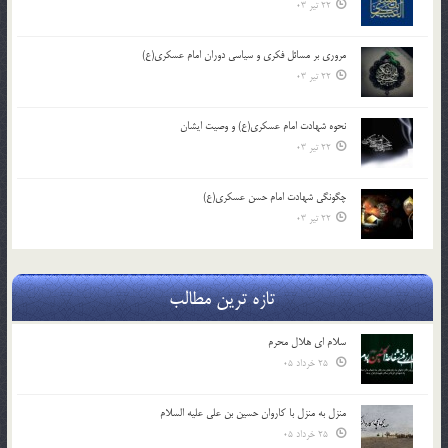
22 تیر 03
مروری بر مسائل فکری و سیاسی دوران امام عسکری(ع)
22 تیر 03
نحوه شهادت امام عسکری(ع) و وصیت ایشان
22 تیر 03
چگونگی شهادت امام حسن عسکری(ع)
22 تیر 03
تازه ترین مطالب
سلام ای هلال محرم
25 خرداد 05
منزل به منزل با کاروان حسین بن علی علیه السلام
25 خرداد 05