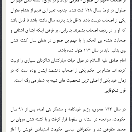
از اصحاب «جهم بن صفوان» معرفی کرده. و در تاریخ، کشته شدن جهم بن
صفوان در ترمذ بسال 128 ثبت شده. چنانچه تعبیر این ندیم از هشام بعنوان
یکی از اصحاب درست باشد لااقل باید پانزده سال داشته باشد تا قابل باشد
که او را در ردیف اصحاب بشمرند. بنابراین، بر فرض اینکه ابتدای آشنائی و
صحابت هشام بن الحکم را با جهم بن صفوان در همان سال کشته شدن
وی بدانیم باید در سال 113 متولد شده باشد.
امام صادق علیه السلام در طول حیات مبارکشان شاگردان بسیاری را تربیت
کرده اند. هشام بن حکم یکی از اصحاب دانشمند ایشان بوده است که در
زمان خود یکی از اصلی ترین شخصیت های شیعه به شمار می رفته است.
قرن شکوفایی
در سال 132 هجری، رژیم خودکامه و ستمگر بنی امیه، پس از 91 سال
حکومت، سرانجام در آستانه ی سقوط قرار گرفت و با کشته شدن مروان بن
محمد منقرض شد و حکمرانان عباسی حکومت استبدادی خویش را آغاز