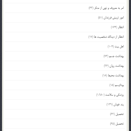
امر به معروف و نهی از منکر
(63)
امور تربیتی فرزندان
(51)
انتظار
(164)
انتظار از دیدگاه شخصیت ها
(17)
اهل بیت
(104)
بهداشت جسم
(73)
بهداشت روان
(26)
بهداشت محیط
(18)
بودائیسم
(15)
پزشکی و سلامت
(1,980)
پند خوبان
(129)
تحصیل
(62)
تحصیل
(65)