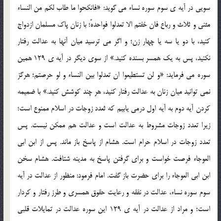
سویی در آیه ی سوم سوره نساء می گوید: «فانکحوا ما طاب لکم من النساء
مثنی و ثلاث و رباع فان خفتم الا تعدلوا فواحدهً؛ با زنان پاک مسلمان ازدواج
کنید، با دو یا سه یا چهار زن؛ و اگر می ترسید میان آنها به عدالت رفتار
نکنید، پس به یک همسر بسنده کنید.» از سوی دیگر در آیه ی 129 همین
سوره می فرماید: «و لن تستطیعوا ان تعدلوا بین النساء و لو حرصتم؛ هرگز
نمی توانید میان زنان به عدالت رفتار کنید، هر چند کوشش کنید.» با ضمیمه
کردن آیه دوم به آیه اول درمی یابیم که ثعدد زوجات در اسلام ممنوع است؛
زیرا تعدد زوجات مشروط به عدالت است و عدالت هم ممکن نیست. پس
تعدد زوجات در اسلام حرام است. هشام از پاسخ باز ماند. پس از ابن ابی
العوجاء فرصت خواست و برای گرفتن پاسخ به مدینه شتافت. هشام سخن
ابن ابی العوجاء را برای حضرت باز گفت. امام فرمود: منظور از عدالت در آیه
سوم سوره نساء، عدالت در نفقه و رعایت حقوق همسری و طرز رفتار و کردار
است؛ و مراد از عدالت در آیه ی 129 این سوره عدالت در تمایلات قلبی