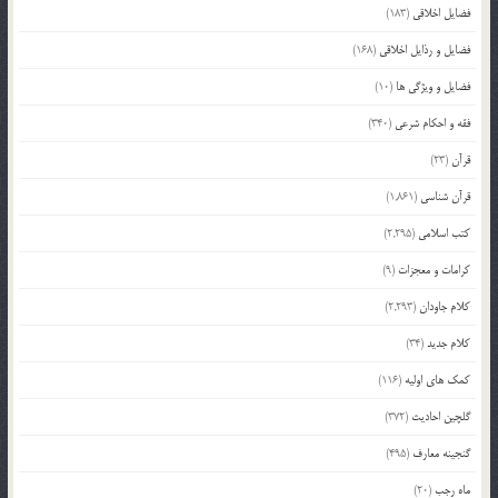
فضایل اخلاقی
(183)
فضایل و رذایل اخلاقی
(168)
فضایل و ویژگی ها
(10)
فقه و احکام شرعی
(340)
قرآن
(23)
قرآن شناسی
(1,861)
کتب اسلامی
(2,295)
کرامات و معجزات
(9)
کلام جاودان
(2,293)
کلام جدید
(34)
کمک های اولیه
(116)
گلچین احادیث
(372)
گنجینه معارف
(495)
ماه رجب
(20)