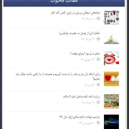
مطالب محبوب
نمادهای شیطان پرستی در بازی کلش آف کلنز
11 مرداد 94
خاطره ای از توسل به حضرت زهرا(س)
23 خرداد 94
تجارت پُرسود ازدواج موقت !
16 شهریور 04
براي اينكه دل پدر و مادر را به دست آوريم و هميشه از ما راضي باشند چكار بايد
بكنيم؟
23 تیر 95
زیارت نامه امام صادق علیه السلام
28 مرداد 95
مراسم شهادت امام صادق (ع) سال 93
10 فروردین 94