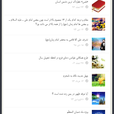
«نفس» خطرناک ترین دشمن انسان
26 اسفند 93
مقام و درجه كدام يك از 14 معصوم بالاتر است چون بعضي امام علي ـ عليه السلام ـ
و بعضي ها امام زمان (عج) را از همه بالاتر مي دانند چرا؟
12 دی 94
تشرف علي آقا قاضي به محضر امام زمان(عج)
15 دی 95
طرح همگانی خواندن دعای فرج در لحظه تحویل سال
27 اسفند 03
چهل حدیث نگاه به نامحرم
13 خرداد 94
آیا جرقه ظهور در یمن زده شده است ؟!
8 فروردین 94
ویژه ماه شعبان المعظّم