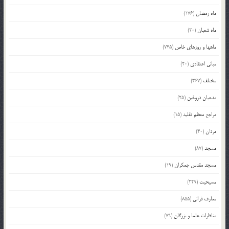
ماه رمضان
(176)
ماه شعبان
(20)
ماهها و روزهای خاص
(745)
مبانی اعتقادی
(20)
مختلف
(367)
مدعیان دروغین
(25)
مراجع معظم تقلید
(15)
مردان
(40)
مسجد
(87)
مسجد مقدس جمکران
(19)
مسیحیت
(229)
معارف قرآنی
(855)
مناظرات علما و بزرگان
(79)