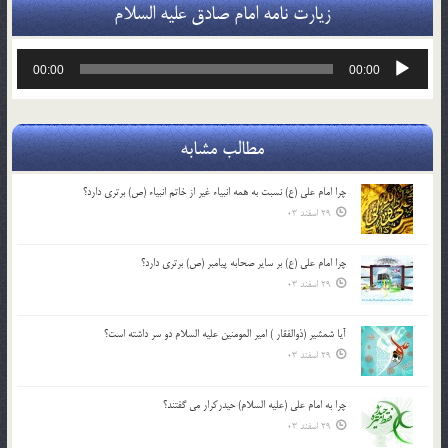
زیارت نامه امام صادق علیه السلام
پخش‌کننده
00:00
00:00
صوت
مطالب مشابه
چرا امام علی (ع) نسبت به همه انبیاء غیر از خاتم انبیاء (ص) برتری دارد؟
29 اسفند 03
چرا امام علی (ع) بر سایر صحابه پیامبر (ص) برتری دارد؟
29 اسفند 03
آیا شمشیر (ذوالفقار ) امیر المومنین علیه السلام دو سر داشته است؟
29 اسفند 03
چرا به امام علی (علیه السلام) حیدرکرار می گفتند؟
29 اسفند 03