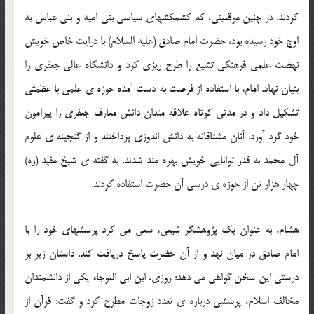
کردند. در چنین موقعیتی، که کشمکشهای سیاسی بنی امیه و بنی عباس به
اوج خود رسیده بود، حضرت امام صادق (علیه السلام) با درایت خاص خویش
نهضت علمی فرهنگی تشیع را طرح ریزی کرد و دانشگاه عالی جعفری را
بنیان نهاد. امام، با استفاده از فرصت به دست آمده حوزه ی علمی با عظمتی
تشکیل داد و در مدتی کوتاه علاقه مندان دانش معارف جعفری را پیرامون
خود گرد آورد. آنان مشتاقانه به دانش اندوزی پرداختند و از گنجینه ی علوم
آل محمد به قدر توانایی خویش بهره مند شدند. به گفته ی شیخ مفید (ره)
چهار هزار تن از حوزه ی درسی آن حضرت استفاده کردند.
هشام، به عنوان یک پژوهشگر شیعی، سعی می کرد پرسشهای خود را با
امام صادق در میان نهد و از آن حضرت پاسخ دریافت کند. داستان زیر بر
درستی این سخن گواهی می دهد: روزی، ابن ابی العوجاء یکی از دانشمندان
مخالف اسلام، پرسشی درباره ی تعدد زوجات مطرح کرد و گفت: قرآن از