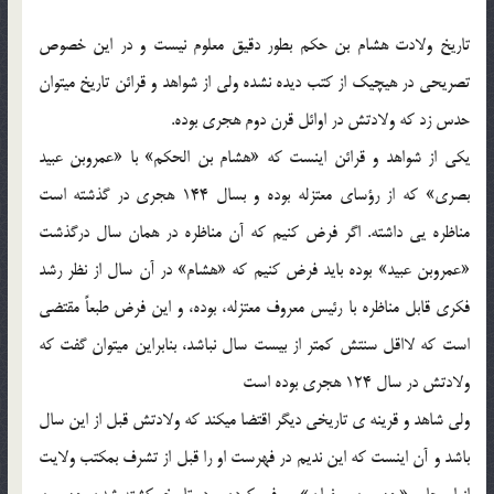
تاریخ ولادت هشام بن حکم بطور دقیق معلوم نیست و در این خصوص
تصریحی در هیچیک از کتب دیده نشده ولی از شواهد و قرائن تاریخ میتوان
حدس زد که ولادتش در اوائل قرن دوم هجری بوده.
یکی از شواهد و قرائن اینست که «هشام بن الحکم» با «عمروبن عبید
بصری» که از رؤسای معتزله بوده و بسال 144 هجری در گذشته است
مناظره یی داشته. اگر فرض کنیم که آن مناظره در همان سال درگذشت
«عمروبن عبید» بوده باید فرض کنیم که «هشام» در آن سال از نظر رشد
فکری قابل مناظره با رئیس معروف معتزله، بوده، و این فرض طبعاً مقتضی
است که لااقل سنتش کمتر از بیست سال نباشد، بنابراین میتوان گفت که
ولادتش در سال 124 هجری بوده است
ولی شاهد و قرینه ی تاریخی دیگر اقتضا میکند که ولادتش قبل از این سال
باشد و آن اینست که این ندیم در فهرست او را قبل از تشرف بمکتب ولایت