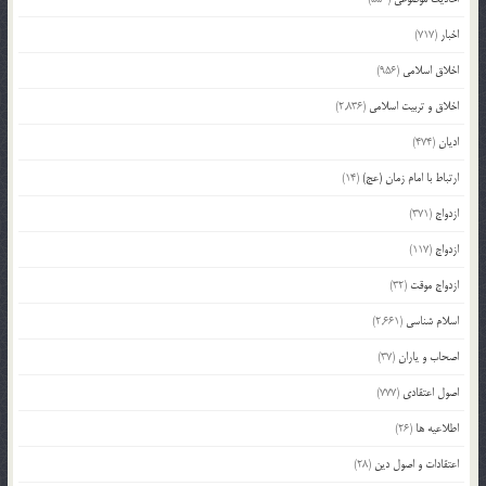
اخبار
(717)
اخلاق اسلامی
(956)
اخلاق و تربیت اسلامی
(2,836)
ادیان
(474)
ارتباط با امام زمان (عج)
(14)
ازدواج
(371)
ازدواج
(117)
ازدواج موقت
(32)
اسلام شناسی
(2,661)
اصحاب و یاران
(37)
اصول اعتقادی
(777)
اطلاعیه ها
(26)
اعتقادات و اصول دین
(28)