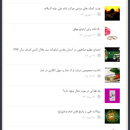
جذب کمک های مردمی موکب امام علی علیه السلام
11 شهریور 96
50 نکته برای ازدواج موفق
16 فروردین 94
اجتماع عظیم صادقیون در آستان مقدس امامزاده سید جلال الدین اشرف سال 1396
29 تیر 96
احادیث معصومین درباره ترک نماز و سهل انگاری در نماز
29 آذر 95
چه نظراتی در مورد دجال وجود دارد؟
28 مرداد 94
سوالات طبی و پاسخ های امام صادق(ع)
28 اسفند 93