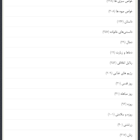
خواص سبزی ها
(228)
خواص میوه ها
(308)
داستان
(146)
دانستنی‌های خانواده
(357)
دجال
(29)
دعاها و زیارت
(19)
رذایل اخلاقی
(252)
رژیم های غذایی
(209)
روز قدس
(31)
روز مباهله
(41)
روزه
(93)
روزه و سلامتی
(101)
زرتشتی
(40)
زنان
(317)