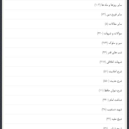
سایر روزها و ماه ها
(103)
سایر فروع دین
(72)
سایر مقالات
(5)
سوالات و شبهات
(420)
سیر و سلوک
(274)
شب های قدر
(46)
شبهات اخلاقی
(217)
شرح احادیث
(51)
شرح حدیث
(550)
شرح دیوان حافظ
(11)
شناخت امام
(440)
شهید دستغیب
(38)
شیخ مفید
(42)
شیعه شناسی
(69)