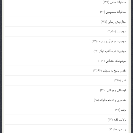
مناظرات علمی
(139)
مناظرات معصومین
(60)
مهارتهای زندگی
(845)
مهدویت
(2,150)
مهدویت در قرآن و روایات
(47)
مهدویت در مذاهب دیگر
(36)
موضوعات اجتماعی
(122)
نقد و پاسخ به شبهات
(2,166)
نماز
(225)
نوجوانان و جوانان
(440)
همسران و تفاهم خانواده
(68)
وقف
(77)
ولایت فقیه
(37)
ویتامین ها
(89)