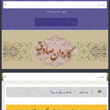
جمعه , 16 مرداد 1405
ائمه اطهار
هشام بن حکم که بود؟!