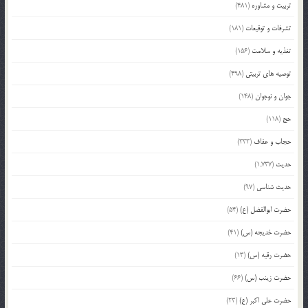
تربیت و مشاوره
(481)
تشرفات و توقیعات
(181)
تغذیه و سلامت
(156)
توصیه های تربیتی
(498)
جوان و نوجوان
(148)
حج
(118)
حجاب و عفاف
(333)
حدیث
(1,737)
حدیث شناسی
(97)
حضرت ابوالفضل (ع)
(54)
حضرت خدیجه (س)
(41)
حضرت رقیه (س)
(13)
حضرت زینب (س)
(66)
حضرت علی اکبر (ع)
(23)