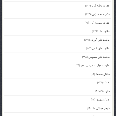
حضرت فاطمه (س)
(530)
حضرت محمد (ص)
(613)
حضرت معصومه (س)
(45)
حکایت ها
(2,244)
حکایت های آموزنده
(749)
حکایت های قرآنی
(107)
حکایت های معصومین
(838)
حکومت جهانی امام زمان (عج)
(24)
خاندان عصمت
(15)
خانواده
(227)
خانواده
(2,682)
خانواده مهدوی
(22)
خواص خوراکی ها
(550)