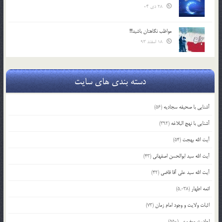
28 دی 04
مواظب نگاهتان باشید!!!
18 اسفند 93
دسته بندی های سایت
آشنایی با صحیفه سجادیه
(56)
آشنایی با نهج البلاغه
(392)
آیت الله بهجت
(54)
آیت الله سید ابوالحسن اصفهانی
(43)
آیت الله سید علی آقا قاضی
(42)
ائمه اطهار
(5,038)
اثبات ولایت و وجود امام زمان
(73)
احادیث موضوعی
(550)