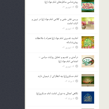
روش‌شناسی مناظره‌های امام جواد (ع)
16 شهریور 03
بررسی نقش علمی و کلامی امام جواد (ع) در تبیین و
اثبات امامت
16 شهریور 03
احادیث تفسیری امام جواد (ع) همراه با ملاحظات
روش‌شناسانه
16 شهریور 03
درآمدی بر تقسیم و تحلیل روایات سیاسی –
اجتماعی امام جواد (ع)
16 شهریور 03
امام عسکری(ع) چه انتظاراتی از شیعیان دارند
7 مرداد 03
نگاهی اجمالی به دوران امامت امام عسکری(ع)
7 مرداد 03