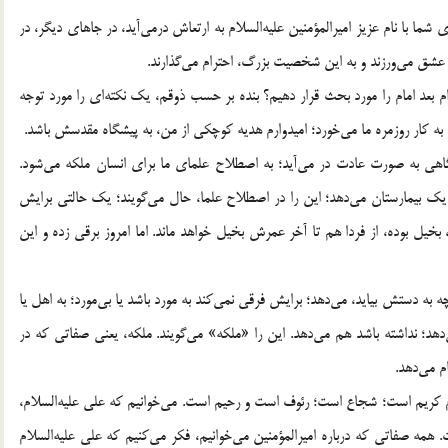
ما با نام عزيز اميرالمؤمنين عليه‌السلام به ارتعاش درمى‌آيد، در جاهاى ديگر، در
 عشق مى‌ورزند و به اين شخصيت بزرگ، احترام مى‌گذارند.
ام بعد امام را مورد بحث قرار دهيم؟ بنده بر حسب ذوقم، يك نكته‌اى را مورد توجه
د و به كار روزمره ما مى‌خورد؛ اميدوارم هديه كوچكى از من، به پيشگاه مقدسش باشد.
هى به صورت عادت در مى‌آيد؛ به اصطلاح علماى ما براى انسان ملكه مى‌شود.
ك بيمارستان مى‌دهد؛ اين را در اصطلاح علما، حال مى‌گويند؛ يك حالتى برايش
، بخيل بوده، از فردا هم تا آخر عمرش بخيل خواهد ماند. اما امروز برقى زده و اين
 به دستش بيايد، مى‌دهد؛ برايش فرقى نمى‌كند به مورد باشد يا بى‌مورد؛ به اهل يا
‌دهد؛ نداشته باشد هم مى‌دهد. اين را «ملكه» مى‌گويند. ملكه، يعنى صفاتى كه در
م مى‌دهد.
لسلام كريم است؛ شجاع است؛ رئوف است و رحيم است. مى‌خوانيم كه على عليه‌السلام،
 همه صفاتى كه درباره اميرالمؤمنين مى‌خوانيم، فكر مى‌كنيم كه على عليه‌السلام