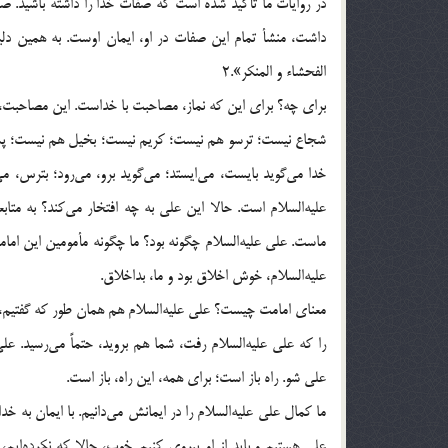
در روايات ما تأكيد شده است كه صفات خدا را داشته باشيد.
داشت، منشأ تمام اين صفات در او، ايمان اوست. به همين دليل ا
الفحشاء و المنكر».2
براى چه؟ براى اين كه نماز، مصاحبت با خداست. اين مصاحبت
شجاع نيست؛ ترسو هم نيست؛ كريم نيست؛ بخيل هم نيست؛ پس 
خدا مى‌گويد بايست، مى‌ايستد؛ مى‌گويد برو، مى‌رود؛ بترس
عليه‌السلام است. حالا اين على به چه افتخار مى‌كند؟ به متابع
ماست. على عليه‌السلام چگونه بود؟ ما چگونه مأمومين اين امامي
عليه‌السلام، خوش اخلاق بود و ما، بداخلاق.
معناى امامت چيست؟ على عليه‌السلام هم همان طور كه گفتيم، 
را كه على عليه‌السلام رفت، شما هم برويد، حتماً مى‌رسيد. 
على شو. راه باز است؛ براى همه، اين راه، باز است.
ما كمال على عليه‌السلام را در ايمانش مى‌دانيم. با ايمان به خدا و
على هستيم و بايد از او پيروى كنيم. خوب، حالا كه نكرده‌اي