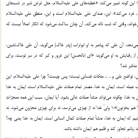
 اين گونه تعبير مى‌كند: «خطبه‌هاى على عليه‌السلام، مثل غرش شير در شب‌هاى
خرد مى‌كند». اين، صداى على عليه‌السلام است و اين، منطق على عليه‌السلام
ى‌خواند، وقتى كه شب ناله مى‌كند، آن چنان ساكت مى‌شود كه انگار اصلاً نيست كه
‌دهد، آن على كه پيامبر به او ابوتراب (پدر خاك) مى‌گويد، آن على خاك‌نشين،
از رقبايش به او مى‌گويد: «اى ابالحسن! اين غرور و كبر كه در سر توست، براى
متكبر شد؟
ى، تواضع على و…، ملكات نفسانى نيست؛ پس چيست؟ چرا على عليه‌السلام، اين
جمله است. ايمان به خدا، مصدر تمام صفات على عليه‌السلام است. ايمان به خدا
ان به خدا، چگونه مى‌تواند منشأ صفات عالى بشود. آيا ايمان، سبب اين همه معجزات
است؟ بله، قرآن مى‌گويد: «الا انّ اولياء الله لا خوف عليهم و لا هم يحزنون»؛1 ولىّ خدا نه از چيزى مى‌ترسد، نه براى چيزى محزون مى‌شود، نه
كنيم كه ايمان به خدا، منشأ تمام صفات كمال انسانى است. ايمان به خدا يعنى چه؟
زبانم تجاوز كند و قلبم هم ايمان داشته باشد.