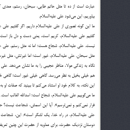
عبارت است از ده تا مثل حاتم طايى، سبحان، رستم، معدى كرب
بياوريم، اين مى‌شود على عليه‌السلام.
ما اين گونه تصورى از على عليه‌السلام داريم. اگر گفتيم على
گفتيم على عليه‌السلام، كريم است، يعنى دست و دل باز است؛
نيست. على عليه‌السلام، شجاع هست؛ اما نه مثل رستم. على علي
مثل سبحان. على عليه‌السلام، غيور است؛ اما غيرتش، مثل غيرت
نگاه به زندگى مولا، مناظر عجيبى را به ما نشان مى‌دهد. ع
هم خيلى بخيل به نظر مى‌رسد. گاهى خيلى غيور است؛ گاهى خي
اين نكته، به كلام خود او استناد مى‌كنم تا ببينيد كه صفات او 
ما مى‌گوييم على عليه‌السلام، شجاع است؛ اسدالله الغالب است
فرار نمى‌كنم و نمى‌ترسم». آيا اين اسمش، شجاعت نيست؟ حضرت 
على عليه‌السلام، در راه خدا، يك لشگر است». اين، شجاعت ع
دوستان نزديك حضرت، براى معاويه از حضرت اين چنين تعريف 