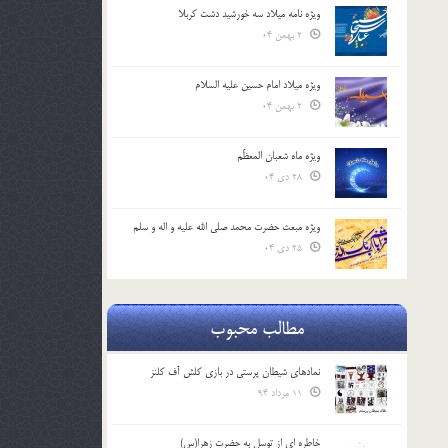
ویژه نامه میلاد سه خورشید دشت کربلا
2 بهمن 04
ویژه میلاد امام حسین علیه السلام
2 بهمن 04
ویژه ماه شعبان المعظّم
28 دی 04
ویژه مبعث حضرت محمد صلی الله علیه و اله و سلم
25 دی 04
مطالب محبوب
نمادهای شیطان پرستی در بازی کلش آف کلنز
11 مرداد 94
خاطره ای از توسل به حضرت زهرا(س)