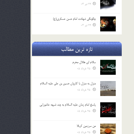
22 تیر 03
چگونگی شهادت امام حسن عسکری(ع)
22 تیر 03
تازه ترین مطالب
سلام ای هلال محرم
25 خرداد 05
منزل به منزل با کاروان حسین بن علی علیه السلام
25 خرداد 05
پاسخ امام زمان علیه السلام به چند شبهه عاشورایی
25 خرداد 05
من سرزمین کربلا
25 خرداد 05