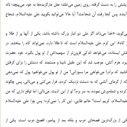
شش را به دست گرفته، روى زمين مى‌غلتد؛ مثل مارگزيده‌ها به خود مى‌پيچد؛ ناله
آينده. پس كجا رفت آن شجاعت؟ آيا حالا مى‌توانيد بگوييد على عليه‌السلام، شجاع
ويد: «خدا مى‌داند اگر على دو انبار بزرگ داشته باشد، يكى از آنها پر از طلا و
كاه». اين كرم على عليه‌السلام است كه تا طلا دارد، نمى‌تواند كاه را ببخشد. در
بلش ايستاده، مى‌خواهد اندكى فزون‌تر از سهميه‌اش از او پول بگيرد. خود حضرت
يرد. هرم آتش، موجب شد كه اين عقيل نابينا و مستمند كه دستش را براى گرفتن
 كشيد كه برادر! مى‌خواهى مرا بسوزانى؟ من از تو پول مى‌خواهم؛ پول كه نمى‌دهى
و كه از گرماى آتشى كه به دستت نزديك كردم، فرار مى‌كنى و مى‌نالى، پس چگونه
ده و شعله‌ورش نموده، به سر برم؟ تو از اين اذيت، مى‌نالى؛ اما توقع دارى كه من
عليه‌السلام، كريم است؟ حاتم طايى، اين كار را نمى‌كرد؛ پس چرا على عليه‌السلام
كى از بزرگ‌ترين فصحاى عرب و بلكه بعد از پيامبر، افصح عرب است. يكى از