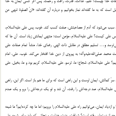
 صفات خدا چيست؟ علم، عدالت، قدرت، رأفت و رحمت. پس اگر كسى ايمان به خدا
ست كه به ما گفته‌اند نماز بخوانيم و درباره آن گفته‌اند: «انّ الصلوة تنهى عن
، سبب مى‌شود كه آدم از مصاحبتش، صفت كسب كند. خوب، پس على عليه‌السلام،
على كيست؟ على عليه‌السلام، مؤمن است؛ منتهى ايمانش زياد است. آن جا كه
، مى‌ترسد و… تسليم مطلق در مقابل ذات الهى. رضاى خدا، منشأ تمام صفات على
ت محمد صلى‌الله‌عليه‌وآله؛ به پيروى از دين خدا افتخار مى‌كند. خوب، على، امام
م؟ على عليه‌السلام، شجاع؛ ما، ترسو. على عليه‌السلام، كريم بود و ما، بخيل. على
سرّ كمالش، ايمان اوست و اين راهى است كه براى ما هم باز است. اگر اين، راهى
على عليه‌السلام، صد درجه‌اش را رفت، آن شد و تو يك درجه‌اش را برو و يك صدم
 ازدياد ايمان، مى‌توانيم راه على عليه‌السلام را برويم؛ اما ما چه كرده‌ايم؟ ما شيعه
م، چه از دستمان رفته است؟ شرافت، عزت، هدايت و نجاتى كه بايد براى شيعه على