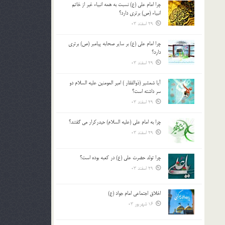
چرا امام علی (ع) نسبت به همه انبیاء غیر از خاتم
بالا
انبیاء (ص) برتری دارد؟
و
29 اسفند 03
پایین
استفاده
چرا امام علی (ع) بر سایر صحابه پیامبر (ص) برتری
کنید.
دارد؟
29 اسفند 03
آیا شمشیر (ذوالفقار ) امیر المومنین علیه السلام دو
سر داشته است؟
29 اسفند 03
چرا به امام علی (علیه السلام) حیدرکرار می گفتند؟
29 اسفند 03
چرا تولد حضرت علی (ع) در کعبه بوده است؟
29 اسفند 03
اخلاق اجتماعی امام جواد (ع)
16 شهریور 03