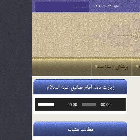
شنبه , 17 مرداد 1405
پزشکی و سلامت
زیارت نامه امام صادق علیه السلام
پخش‌کننده
برای
00:00
00:00
صوت
افزایش
یا
کاهش
صدا
مطالب مشابه
از
کلیدهای