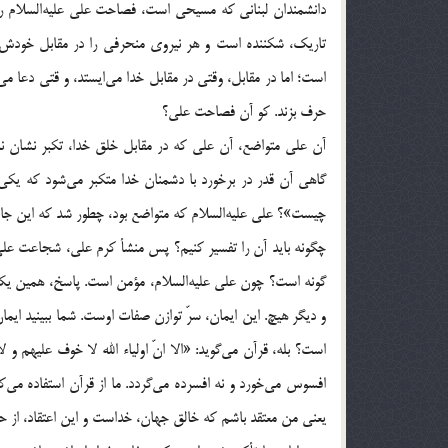
دانشمندان لبنانى كه مسيحى است، فصاحت على عليه‌السلام را
تاريك، شكننده است و هر نيروى منحرفى را در مقابل خودش، 
است؛ اما در مقابل، وقتى در مقابل خدا مى‌ايستد، و قتى دعا م
حرف بزند. كو آن فصاحت على؟
آن على متواضع، آن على كه در مقابل خلق خدا، تكبر نشان نمى
گاهى آن قدر در برخورد با دشمنان خدا متكبر مى‌شود كه يكى 
چيست»؟ على عليه‌السلام كه متواضع بود، چطور شد كه اين جا 
چگونه بايد آن را تفسير كنيم؟ پس منشأ كرم على، شجاعت عل
گونه است؟ چون على عليه‌السلام، مؤمن است. پاسخ، همين يك 
و ديگر هيچ. اين ايمان، سرّ توازن صفات اوست. شما ببينيد ايم
افسوس مى‌خورد و نه افسرده مى‌گردد. ما از قرآن استفاده مى‌
يعنى من معتقد باشم كه خالق جهان، خداست و اين اعتقاد، از حد 