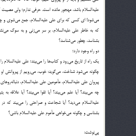
عليه‌السلام باشد، مهجور مانده است. حرفى ندارم؛ ولى مصيب
مى‌شود! اى كسى كه براى على عليه‌السلام، جمع مى‌شوى و چ
كه به خاطر على عليه‌السلام، بر سر مى‌زنى و به سوگ مى‌نشين
بشناسد، چطور مى‌شناسد؟
دو راه وجود دارد؛
يك راه از تاريخ مى‌رود و كتاب‌ها را مى‌بيند؛ على عليه‌السلام ر
چگونه مى‌شود شناخت، مى‌گويد: خوب، مى‌رويم از پيروانش او ر
پيروان على عليه‌السلام، مأمومين على عليه‌السلام، دنباله‌روهاى 
چه مى‌بيند؟ آيا علم مى‌بيند؟ آيا تقوا مى‌بيند؟ آيا علاقه به 
عليه‌السلام مى‌ديد؟ آيا شجاعت و صراحتى را مى‌بيند كه در
بشناسى و چگونه مى‌خواهى مأموم على عليه‌السلام باشى؟
پى‌نوشت: