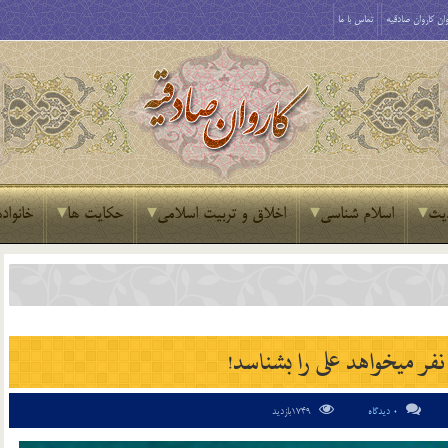
ان کاروان صادقیه
تماس با ما
یث
اسلام شناسی
اخلاق و تربیت اسلامی
حکایت ها
خانواده
ر مى‏خواهد على را بشناسد!
0 دیدگاه
1749بازدید