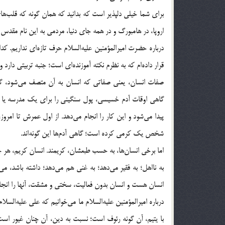
براى شما خيلى دلپذير است كه بدانيد كه همان گونه كه قلب‌هاى ش
اروپا، در هامبورگ و در همه جاى دنيا، مردمى به اين نام مقدس
درباره حضرت اميرالمؤمنين عليه‌السلام حرف تازه‌اى نداريم. كد
قرار داده‌ام كه به نظرم نكته آموزنده‌اى است؛ جنبه تربيتى دار
صفات انسان، يعنى صفاتى كه انسان به آن متصف مى‌شود، گا
گاهى اوقات آدم خسيسى، پول سنگينى را براى يك مدرسه يا ي
پيدا مى‌شود و اين كار را انجام مى‌دهد. از اول عمرش تا امروز
شخص يك كرمى كرده است؛ گاهى آدم‌ها اين گونه‌اند.
اما برخى انسان‌ها، به حسب طبعشان، كريمند. انسان كريم، هر چه
به نااهل؛ به فقير مى‌دهد؛ به غنى هم مى‌دهد؛ داشته باشد، مى
انسان هست و انسان بدون فعاليت، سختى و مشقت، آنها را انجا
درباره اميرالمؤمنين عليه‌السلام ما مى‌خوانيم كه على عليه‌ا
با يتيم، آن گونه رئوف است؛ نسبت به دين، آن چنان غيور است.