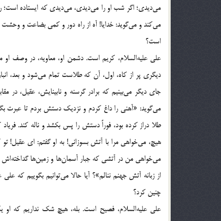
مى‌ديدى؛ اگر شب او را مى‌ديدى، مى‌ديدى كه ايستاده است؛ ري
مى‌كند و مى‌گويد: خدايا! آه از راه دور و كمى بضاعت و وحشت 
است؟
على عليه‌السلام، كريم است. دشمن او، معاويه، در وصف او مى‌گ
ديگرى پر از كاه، اول، آن كه طلاست تمام مى‌شود و بعد، انبار 
جاى ديگر مى‌بينيم كه برادر گرسنه و نابينايش، عقيل، در مقا
مى‌گويد: «آهنى را داغ كردم و نزديك دستش بردم تا عبرت بگ
طلا دراز كرده بود، فوراً دستش را پس بكشد و ناله كند. فرياد
هيچ، مى‌خواهى مرا با آتش بسوزانى! به او گفتم: اى عقيل! ت
مى‌خواهى من در آتشى كه جبار آسمان‌ها و زمين‌ها گداخته‌اش كر
از زبانه آتش جهنم ننالم»؟ آيا حالا مى‌توانيم بگوييم كه على 
چنين كرد؟
على عليه‌السلام، فصيح است. بله، هيچ شك نداريم كه او ي