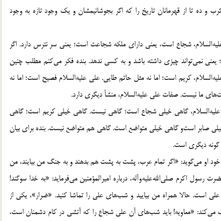
 و ده تا از قهرمانان تاريخ را كه اگر بجوشانيمشان و يك وجود تازه به وجود
 عليه‌السلام، شجاع است، يعنى داراى ملكه شجاعت است؛ يعنى سر نترس دارد. اگر
 يعنى نمى‌تواند چيزى داشته باشد و به كسى ندهد. بنده فكر مى‌كنم مطلب چنين
ه‌السلام، كريم است؛ اما نه مثل حاتم طايى. على عليه‌السلام فصيح است؛ اما نه
‌هاى ما نيست. صفات على عليه‌السلام، منشأ ديگرى دارد.
لى عليه‌السلام، گاهى خيلى شجاع است؛ گاهى نيست. گاهى خيلى كريم است؛ گاهى
لى صابر است‌و گاهى خيلى متواضع است. گاهى هم متواضع نيست. بنده براى بيان
به گونه ديگرى است.
. خود او مى‌گويد: «اگر تمام عرب، پشت به پشت هم بدهند و به جنگ من بيايند، من
رسول اكرم صلى‌الله‌عليه‌وآله، درباره اميرالمؤمنين مى‌فرمايد: «به خدا سوگند!
لى است. حالا همراه من بياييد و شب‌هاى على را تماشا كنيد. «ضرار»، يكى از
مى‌كند: «معاويه! بايد شب‌هاى آن على شجاع را كه آتشى در كام دشمنان است،