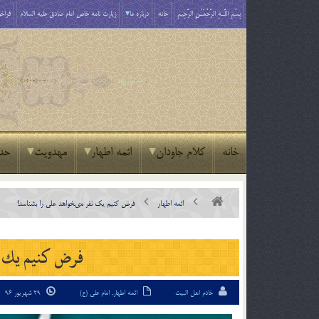
بِسْمِ اللَّـهِ الرَّحْمَـٰنِ الرَّحِيمِ
خانه
درباره ما
زیارت نامه خاص امام صادق علیه السلام
فراخو
خانه
کلام جاودان
ائمه اطهار
مهدویت
حد
ائمه اطهار
فرض كنيم يك نفر مى‏خواهد على را بشناسد!
فرض كنيم يك نف
خادم اهل البیت
ائمه اطهار
,
امام علی (ع)
29 شهریور 96