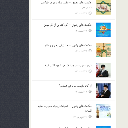
حکمت های رضوی – نقش صله رحم در طولانی
بالا
شدن عمر
و
29 اسفند 03
پایین
استفاده
حکمت های رضوی – گره گشایی از کار مومن
کنید.
29 اسفند 03
حکمت های رضوی – حد نیکی به پدر و مادر
29 اسفند 03
شرح دعای ماه رجب؛ «یا من ارجوه لکل خیر»
29 اسفند 03
از كجا بفهميم ما ناجی هستیم؟
29 اسفند 03
حکمت های رضوی – فضیلت زیارت امام رضا علیه
السلام
20 شهریور 03