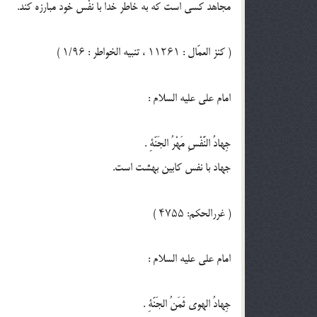
مجاهد كسى است كه به خاطر خدا با نفْس خود مبارزه كند.
( كنز العمّال : ۱۱۲۶۱ ، تنبيه الخواطر : ۱/۹۶ )
امام على عليه السلام :
جِهادُ النَّفْسِ مَهْرُ الجَنّةِ .
جهاد با نفس كابين بهشت است.
( غررالحكم: ۴۷۵۵ )
امام على عليه السلام :
جِهادُ الهوى ثَمَنُ الجَنّةِ .