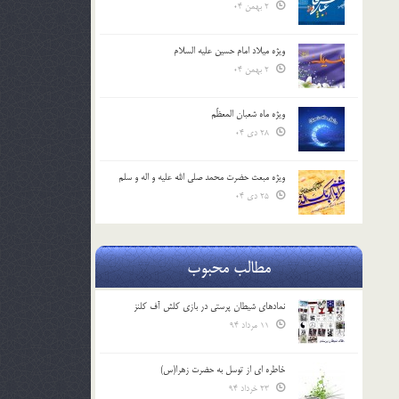
2 بهمن 04
ویژه میلاد امام حسین علیه السلام
2 بهمن 04
ویژه ماه شعبان المعظّم
28 دی 04
ویژه مبعث حضرت محمد صلی الله علیه و اله و سلم
25 دی 04
مطالب محبوب
نمادهای شیطان پرستی در بازی کلش آف کلنز
11 مرداد 94
خاطره ای از توسل به حضرت زهرا(س)
23 خرداد 94