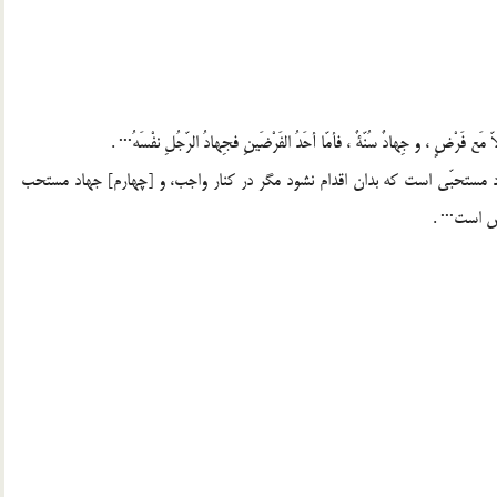
ّ مَع فَرْضٍ ، و جِهادٌ سُنّةٌ ، فأمّا أحَدُ الفَرْضَينِ فجِهادُ الرّجُلِ نفْسَهُ··· .
د مستحبّى است كه بدان اقدام نشود مگر در كنار واجب، و [چهارم] جهاد مستحب
 است··· .