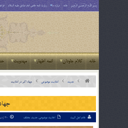
بِسْمِ اللَّـهِ الرَّحْمَـٰنِ الرَّحِيمِ
خانه
درباره ما
زیارت نامه خاص امام صادق علیه السلام
فراخو
خانه
کلام جاودان
ائمه اطهار
مهدویت
حد
حدیث
احادیث موضوعی
جهاد اکبر در احادیث
جهاد
خادم اهل البیت
احادیث موضوعی
,
حدیث
,
مختلف
30 اردیبهشت 97