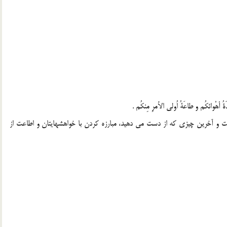
دَةُ أهْوائكُم و طاعَةُ اُولي الأمرِ مِنكُم .
ست و آخرين چيزى كه از دست مى دهيد، مبارزه كردن با خواهشهايتان و اطاعت از