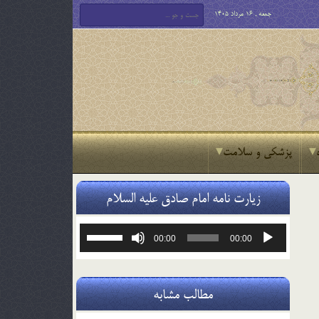
جمعه , 16 مرداد 1405
پزشکی و سلامت
زیارت نامه امام صادق علیه السلام
پخش‌کننده
برای
00:00
00:00
صوت
افزایش
یا
کاهش
صدا
مطالب مشابه
از
کلیدهای