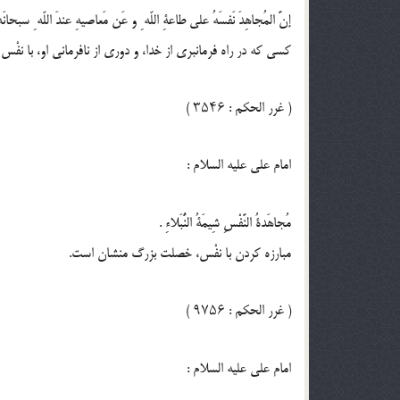
إنَّ المُجاهِدَ نَفسَهُ على طاعةِ اللّه ِ و عَن مَعاصيهِ عندَ اللّه ِ سبحانَهُ بمَن
كسى كه در راه فرمانبرى از خدا، و دورى از نافرمانى او، با نفْس
( غرر الحكم : ۳۵۴۶ )
امام على عليه السلام :
مُجاهَدةُ النَّفْسِ شِيمَةُ النُّبَلاءِ .
مبارزه كردن با نفْس، خصلت بزرگ منشان است.
( غرر الحكم : ۹۷۵۶ )
امام على عليه السلام :