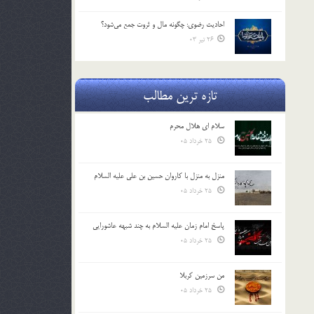
احادیث رضوی: چگونه مال و ثروت جمع می‌شود؟
26 تیر 03
تازه ترین مطالب
سلام ای هلال محرم
25 خرداد 05
منزل به منزل با کاروان حسین بن علی علیه السلام
25 خرداد 05
پاسخ امام زمان علیه السلام به چند شبهه عاشورایی
25 خرداد 05
من سرزمین کربلا
25 خرداد 05