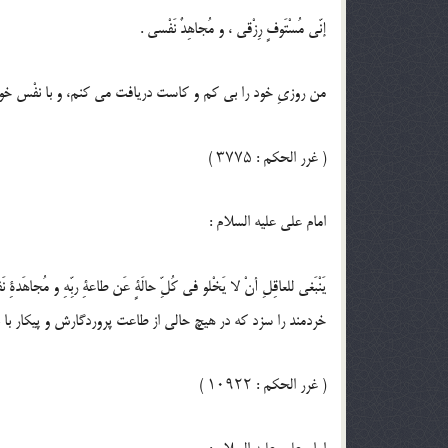
إنّي مُسْتَوفٍ رِزْقي ، و مُجاهِدٌ نَفْسي .
من روزىِ خود را بى كم و كاست دريافت مى كنم، و با نفْس خ
( غرر الحكم : ۳۷۷۵ )
امام على عليه السلام :
يَنْبَغي للعاقِلِ أنْ لا يَخْلو في كُلِّ حالَةٍ عَن طاعةِ ربِّهِ و مُجاهَدةِ نَفْ
خردمند را سزد كه در هيچ حالى از طاعت پروردگارش و پيكار با ن
( غرر الحكم : ۱۰۹۲۲ )