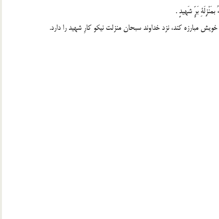
ْزِلَةِ بَرٍّ شَهيدٍ .
 خويش مبارزه كند، نزد خداوند سبحان منزلت نيكو كارِ شهيد را دارد.