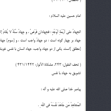
( الخصال : ۶۲۰/۱۰ )
امام حسين عليه السلام :
الجِهادُ على أرْبَعَةِ أوْجُهٍ : فجِهادانِ فَرْضٌ ، و جِهادٌ سُنّةٌ لا يُقامُ إلا
جهاد بر چهار گونه است : دو جهادْ واجب است ، و [سوم] جها
[مطلق ]است. يكى از دو جهاد واجب، جهاد انسان با نفس خويش
( تحف العقول: ۲۴۳، مشكاة الأنوار: ۴۳۱/۱۴۴۲ )
تشويق به جهاد با نفس
پيامبر خدا صلى الله عليه و آله :
المُجاهِدُ مَن جَاهَدَ نَفْسَهُ في اللّه ِ .