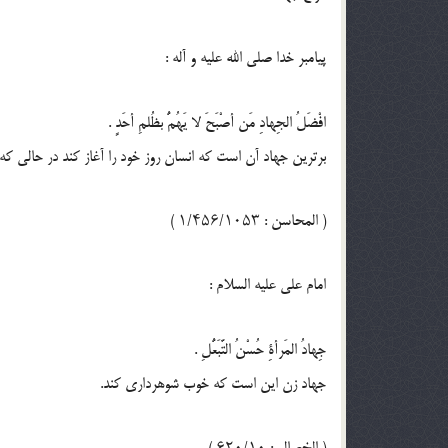
پيامبر خدا صلى الله عليه و آله :
افْضَلُ الجِهادِ مَن أصْبَحَ لا يَهُمُّ بظُلمِ أحَدٍ .
برترين جهاد آن است كه انسان روز خود را آغاز كند در حالى كه
( المحاسن : ۱/۴۵۶/۱۰۵۳ )
امام على عليه السلام :
جِهادُ المَرأةِ حُسْنُ التَّبَعُّلِ .
جهاد زن اين است كه خوب شوهردارى كند.