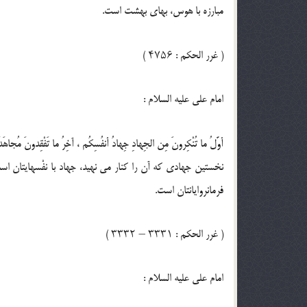
مبارزه با هوس، بهاى بهشت است.
( غرر الحكم : ۴۷۵۶ )
امام على عليه السلام :
أوَّلُ ما تُنْكِرونَ مِن الجِهادِ جِهادُ أنفُسِكُم ، آخِرُ ما تَفْقِدونَ مُجاهَ
نخستين جهادى كه آن را كنار مى نهيد، جهاد با نفْسهايتان ا
فرمانروايانتان است.
( غرر الحكم : ۳۳۳۱ – ۳۳۳۲ )
امام على عليه السلام :