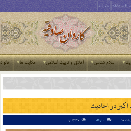
ان کاروان صادقیه
تماس با ما
یث
اسلام شناسی
اخلاق و تربیت اسلامی
حکایت ها
خانواده
 اکبر در احادیث
0 دیدگاه
3147بازدید