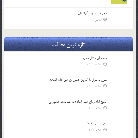
مصر در احادیث آخرالزمان
28 تیر 03
تازه ترین مطالب
سلام ای هلال محرم
25 خرداد 05
منزل به منزل با کاروان حسین بن علی علیه السلام
25 خرداد 05
پاسخ امام زمان علیه السلام به چند شبهه عاشورایی
25 خرداد 05
من سرزمین کربلا
25 خرداد 05