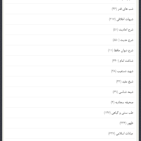
شب های قدر
(46)
شبهات اخلاقی
(217)
شرح احادیث
(51)
شرح حدیث
(550)
شرح دیوان حافظ
(11)
شناخت امام
(440)
شهید دستغیب
(38)
شیخ مفید
(42)
شیعه شناسی
(69)
صحیفه سجادیه
(4)
طب سنتی و گیاهی
(147)
ظهور
(334)
عبادات اسلامی
(627)