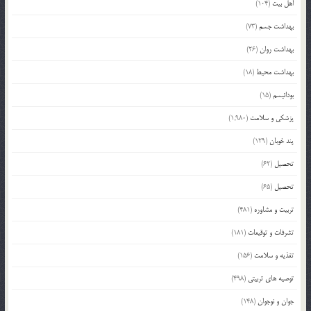
اهل بیت
(104)
بهداشت جسم
(73)
بهداشت روان
(26)
بهداشت محیط
(18)
بودائیسم
(15)
پزشکی و سلامت
(1,980)
پند خوبان
(129)
تحصیل
(62)
تحصیل
(65)
تربیت و مشاوره
(481)
تشرفات و توقیعات
(181)
تغذیه و سلامت
(156)
توصیه های تربیتی
(498)
جوان و نوجوان
(148)