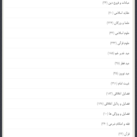
عبادات و فروع دین
(34)
عقاید اسلامی
(70)
علما و بزرگان
(224)
علوم اسلامی
(43)
علوم قرآنی
(343)
عید غدیر خم
(185)
عید فطر
(35)
عید نوروز
(45)
غیبت امام
(291)
فضایل اخلاقی
(183)
فضایل و رذایل اخلاقی
(168)
فضایل و ویژگی ها
(10)
فقه و احکام شرعی
(340)
قرآن
(23)