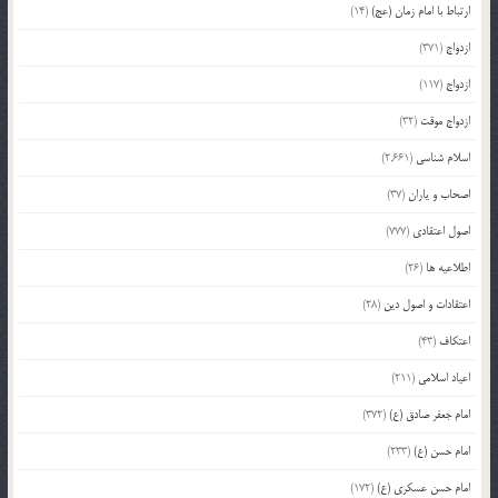
ارتباط با امام زمان (عج)
(14)
ازدواج
(371)
ازدواج
(117)
ازدواج موقت
(32)
اسلام شناسی
(2,661)
اصحاب و یاران
(37)
اصول اعتقادی
(777)
اطلاعیه ها
(26)
اعتقادات و اصول دین
(28)
اعتکاف
(43)
اعیاد اسلامی
(211)
امام جعفر صادق (ع)
(372)
امام حسن (ع)
(233)
امام حسن عسکری (ع)
(172)