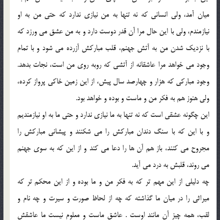
ميان آمد، ولي انساني که نه تنها به من نيازي ندارد که حتي من به او
نيازمندم، ولي با اين حال مرا آن قدر دوست دارد و به من عشق مي ورزد که
با نزديک شدن من به آتش جهنم، قلب مبارکش آزرده مي شود و با تمام
وجود مي خواهد مرا عاشقانه از آتشي که روبه روي من است، نجات بدهد.
وجود مبارکي که هزار و چهارصد سال پيش، از اين زمين خاکي پرواز کرده،
ولي هنوز هم به فکر من و ماست و بوده و خواهد بود.
اين چگونه عشقي است که نه تنها به ما نيازي ندارد و حتي ما به او نيازمنديم
و با اين که با سنگ دندان مبارکش را مي شکنند و پيشاني مبارکش را
مجروح مي کنند، باز هم آن ها را دعا مي کند و از اين که به سوي جهنم
مي روند، قلبش به درد مي آيد.
چه دليلي از اين مهم تر که به فکر من و ما بوده و از اين محکم تر که
ميراثي را در ميان ما گذاشته که چه از لحاظ صورت و سيرت و چه نام و
لقب، همه چيز آن مانند اوست . عاشق ماست و معلوم نيست ما عاشقش