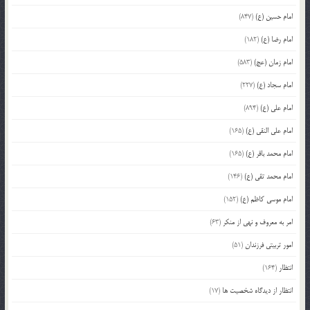
امام حسین (ع)
(847)
امام رضا (ع)
(182)
امام زمان (عج)
(583)
امام سجاد (ع)
(227)
امام علی (ع)
(894)
امام علی النقی (ع)
(165)
امام محمد باقر (ع)
(165)
امام محمد تقی (ع)
(146)
امام موسی کاظم (ع)
(152)
امر به معروف و نهی از منکر
(63)
امور تربیتی فرزندان
(51)
انتظار
(164)
انتظار از دیدگاه شخصیت ها
(17)