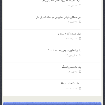
تشرف علي آقا قاضي به محضر امام زمان(عج)
15 دی 95
طرح همگانی خواندن دعای فرج در لحظه تحویل سال
27 اسفند 03
چهل حدیث نگاه به نامحرم
13 خرداد 94
آیا جرقه ظهور در یمن زده شده است ؟!
8 فروردین 94
ویژه ماه شعبان المعظّم
28 دی 04
مواظب نگاهتان باشید!!!
18 اسفند 93