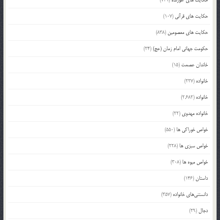
حکایت های قرآنی
(107)
حکایت های معصومین
(838)
حکومت جهانی امام زمان (عج)
(24)
خاندان عصمت
(15)
خانواده
(227)
خانواده
(2,682)
خانواده مهدوی
(22)
خواص خوراکی ها
(550)
خواص سبزی ها
(228)
خواص میوه ها
(308)
داستان
(146)
دانستنی‌های خانواده
(357)
دجال
(29)