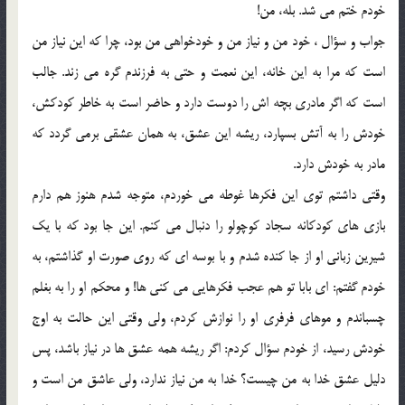
خودم ختم مي شد. بله، من!
جواب و سؤال ، خود من و نياز من و خودخواهي من بود، چرا که اين نياز من
است که مرا به اين خانه، اين نعمت و حتي به فرزندم گره مي زند. جالب
است که اگر مادري بچه اش را دوست دارد و حاضر است به خاطر کودکش،
خودش را به آتش بسپارد، ريشه اين عشق، به همان عشقي برمي گردد که
مادر به خودش دارد.
وقتي داشتم توي اين فکرها غوطه مي خوردم، متوجه شدم هنوز هم دارم
بازي هاي کودکانه سجاد کوچولو را دنبال مي کنم. اين جا بود که با يک
شيرين زباني او از جا کنده شدم و با بوسه اي که روي صورت او گذاشتم، به
خودم گفتم: اي بابا تو هم عجب فکرهايي مي کني ها! و محکم او را به بغلم
چسباندم و موهاي فرفري او را نوازش کردم، ولي وقتي اين حالت به اوج
خودش رسيد، از خودم سؤال کردم: اگر ريشه همه عشق ها در نياز باشد، پس
دليل عشق خدا به من چيست؟ خدا به من نياز ندارد، ولي عاشق من است و