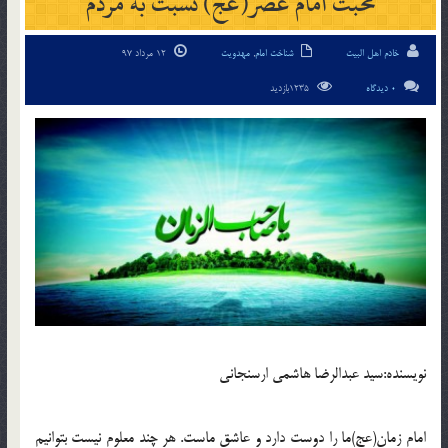
محبت امام عصر(عج) نسبت به مردم
خادم اهل البیت
شناخت امام
,
مهدویت
12 مرداد 97
0 دیدگاه
1235بازدید
نويسنده:سيد عبدالرضا هاشمي ارسنجاني
امام زمان(عج)ما را دوست دارد و عاشق ماست. هر چند معلوم نيست بتوانيم