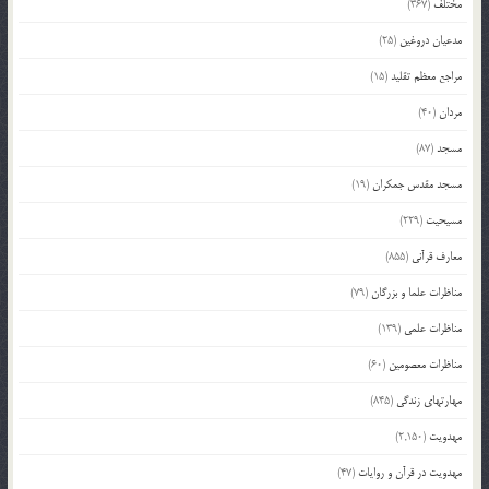
مختلف
(367)
مدعیان دروغین
(25)
مراجع معظم تقلید
(15)
مردان
(40)
مسجد
(87)
مسجد مقدس جمکران
(19)
مسیحیت
(229)
معارف قرآنی
(855)
مناظرات علما و بزرگان
(79)
مناظرات علمی
(139)
مناظرات معصومین
(60)
مهارتهای زندگی
(845)
مهدویت
(2,150)
مهدویت در قرآن و روایات
(47)