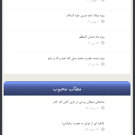
2 بهمن 04
ویژه میلاد امام حسین علیه السلام
2 بهمن 04
ویژه ماه شعبان المعظّم
28 دی 04
ویژه مبعث حضرت محمد صلی الله علیه و اله و سلم
25 دی 04
مطالب محبوب
نمادهای شیطان پرستی در بازی کلش آف کلنز
11 مرداد 94
خاطره ای از توسل به حضرت زهرا(س)
23 خرداد 94