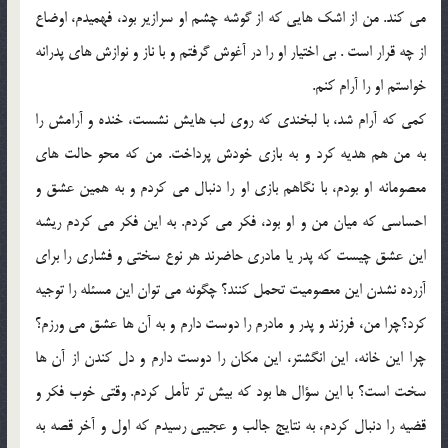
مي کند. من از اشک هايي که از گوشه چشم او سرازير بود، فهميدم، اوضاع
از چه قرار است . بي اختيار او را در آغوش گرفتم و با ناز و نوازش هاي پدرانه
خواستم او را آرام کنم.
کمي که آرام شد، با لبخندي که روي لب هايش نشست، خنده و آرامش را
به من هم هديه کرد و به بازي خودش پرداخت. من که محو حالت هاي
معصومانه او بودم، با نگاهم بازي او را دنبال مي کردم و به همين عشق و
احساسي که ميان من و او بود، فکر مي کردم. به اين فکر مي کردم ريشه
اين عشق چيست که پدر يا مادري حاضرند هر نوع سختي و فشاري را براي
آزرده نشدن اين معصوميت تحمل کنند؟ چگونه مي توان اين مسئله را توجيه
کرد؟چرا من، فرزند و پدر و مادرم را دوست دارم و به آن ها عشق مي ورزم؟
چرا اين خانه، اين انگشتر، اين مکان را دوست دارم و دل کندن از آن ها
سخت است؟ با اين سؤال ها بود که بيش تر تأمل کردم. وقتي خوب فکر و
قضيه را دنبال کردم، به نتايج جالب و عجيبي رسيدم که اول و آخر قصه به