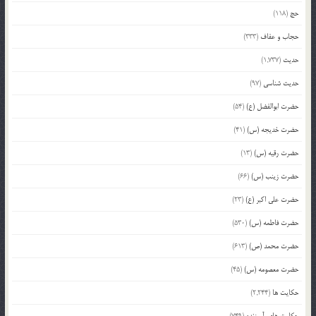
حج
(118)
حجاب و عفاف
(333)
حدیث
(1,737)
حدیث شناسی
(97)
حضرت ابوالفضل (ع)
(54)
حضرت خدیجه (س)
(41)
حضرت رقیه (س)
(13)
حضرت زینب (س)
(66)
حضرت علی اکبر (ع)
(23)
حضرت فاطمه (س)
(530)
حضرت محمد (ص)
(613)
حضرت معصومه (س)
(45)
حکایت ها
(2,244)
حکایت های آموزنده
(749)