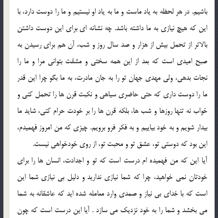
باشيم. در هر لحظه به ياد ماست و ما به ياد او نيستيم و ما را دوست دارد، با
اين که هيچ نيازي به ما داشته باشد. چه نشانه اي براي اين دوست داشتن
بالاتر از تحمل بيش از هزار و صد سال روز و شب، آن هم براي رسيدن به
صبح اميدي است که بعد از اين همه سختي و مشقت بتواني مرا و ما را
نجات بدهي، ولي مهدي جهان تو را به جان مادرت، به ما بگو چرا اين قدر
ما را دوست داري که حتي حاضري سياهي و نکبت قرن ها را تحمل کني و
خواب نه تنها روزها و شب ها، بلکه قرن ها را بر خودت حرام کني، شايد ما
بيدار شويم و به خود بياييم و به فکر فرو برويم. چيزي که من امروز فهميدم،
اين بود که دوستي تو، عشق تو و محبت تو، از روي خودخواهي نيست.
آيا اين که من فهميده ام درست است که تو و اجدادت، انسان ها را براي
خودتان نمي خواهيد، چرا که شما نيازي نداريد و دليل بي نيازي شما اين
است که با خداي بي نياز و صمدي وارد معامله شده ايد که عاشقانه به شما
مي بخشد و شما را به خود نزديک مي سازد . آيا اين درست است که چون