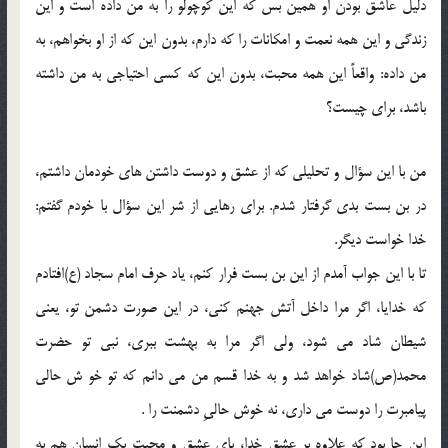
دليل عاشق بودن او همين بس که اين کوچولو را به من داده است و اين
زندگي و اين همه نعمت و امکانات را که دارم، بدون اين که از او بخواهم، به
من داده: واقعاً اين همه محبت، بدون اين که کسي احتياجي به من داشته
باشد، براي چيست؟
من با اين سؤال و تحليلي که از عشق و دوست داشتن هاي خودمان داشتم،
در بن بست بدي گرفتار شدم. براي رهايي از شر اين سؤال با خودم گفتم:
خدا خواست ديگر.
تا با اين جواب آمدم از اين بن بست فرار کنم، ياد حرف امام سجاد (ع)افتادم
که خدايا، اگر مرا داخل آتش جهنم کني، در اين صورت دشمن تو، يعني
شيطان شاد مي شود، ولي اگر مرا به بهشت ببري، نبي تو حضرت
محمد(ص)شاد خواهد شد و به خدا قسم من مي دانم که تو خو ش حالي
پيامبرت را دوست مي داري، نه خوش حاليِ دشمنت را .
اين جا بود که علاوه بر عشق خدا، پاي عشق و محبت يک انسان هم به