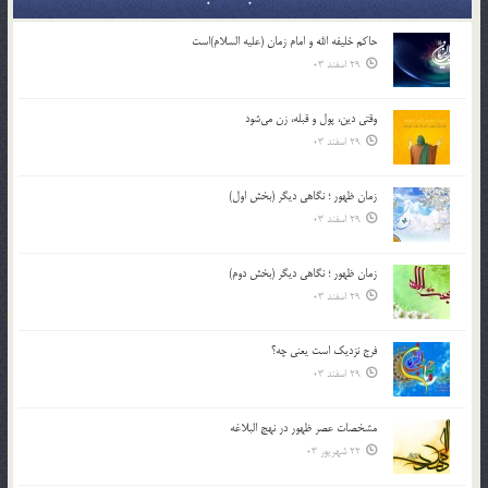
حاکم خليفه الله و امام زمان (علیه السلام)است
29 اسفند 03
وقتی دین، پول و قبله، زن می‌شود
29 اسفند 03
زمان ظهور ؛ نگاهی دیگر (بخش اول)
29 اسفند 03
زمان ظهور ؛ نگاهی دیگر (بخش دوم)
29 اسفند 03
فرج نزدیک است یعنی چه؟
29 اسفند 03
مشخصات عصر ظهور در نهج البلاغه
22 شهریور 03