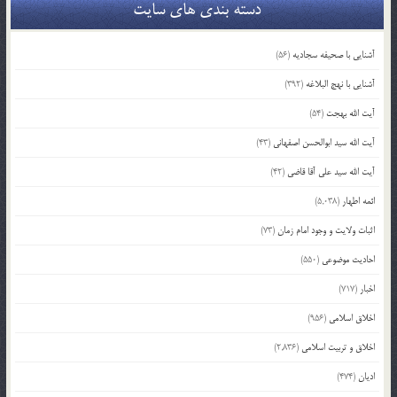
دسته بندی های سایت
آشنایی با صحیفه سجادیه
(56)
آشنایی با نهج البلاغه
(392)
آیت الله بهجت
(54)
آیت الله سید ابوالحسن اصفهانی
(43)
آیت الله سید علی آقا قاضی
(42)
ائمه اطهار
(5,038)
اثبات ولایت و وجود امام زمان
(73)
احادیث موضوعی
(550)
اخبار
(717)
اخلاق اسلامی
(956)
اخلاق و تربیت اسلامی
(2,836)
ادیان
(474)