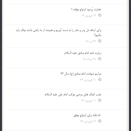
تجارت پُرسود ازدواج موقت !
16 شهریور 04
براي اينكه دل پدر و مادر را به دست آوريم و هميشه از ما راضي باشند چكار بايد
بكنيم؟
23 تیر 95
زیارت نامه امام صادق علیه السلام
28 مرداد 95
مراسم شهادت امام صادق (ع) سال 93
10 فروردین 94
جذب کمک های مردمی موکب امام علی علیه السلام
11 شهریور 96
50 نکته برای ازدواج موفق
16 فروردین 94