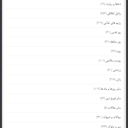
دعاها و زیارت
(19)
رذایل اخلاقی
(252)
رژیم های غذایی
(209)
روز قدس
(31)
روز مباهله
(41)
روزه
(93)
روزه و سلامتی
(101)
زرتشتی
(40)
زنان
(317)
سایر روزها و ماه ها
(103)
سایر فروع دین
(72)
سایر مقالات
(5)
سوالات و شبهات
(420)
سیر و سلوک
(274)