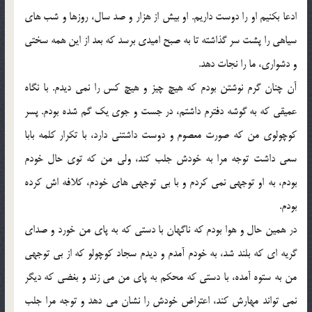
ادعا بکنيم او را دوست داريم. او بيش از هزار و صد سال، روزها و شب هاي
سياهي را پشت سر گذاشته تا به صبح اميدي برسد که بعد از اين همه سختي
و دشواري، ما را نجات دهد.
آن چنان گرم نوشتن بودم که هيچ چيز و هيچ کس را نمي ديدم. با نگاه
عميقي که به گوشه دفترم داشتم، در جست و جوي يک گم شده بودم. پسر
کوچولوي من که صورت معصوم و دوست داشتني دارد، با تکرار کلمه بابا
سعي داشت توجه مرا به خودش جلب کند، ولي من که توي حال خودم
بودم، به او توجهي نمي کردم و با بي توجهي هاي خودم، کلافه اش کرده
بودم.
در همين حال و هوا بودم که ناگهان با دستي که به پاي من خورد و صداي
گريه اي که بلند شد، به خودم آمدم و ديدم سجاد کوچولو که از بي توجهي
من به ستوه آمده، با دستي که محکم به پاي من مي زند و بغضي که ديگر
نمي تواند مهارش کند، اعتراض خودش را نشان مي دهد و توجه مرا جلب