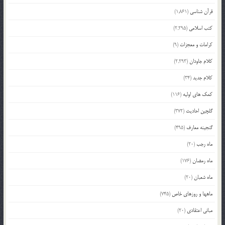
قرآن شناسی
(1,861)
کتب اسلامی
(2,295)
کرامات و معجزات
(9)
کلام جاودان
(2,293)
کلام جدید
(34)
کمک های اولیه
(116)
گلچین احادیث
(372)
گنجینه معارف
(495)
ماه رجب
(20)
ماه رمضان
(176)
ماه شعبان
(20)
ماهها و روزهای خاص
(745)
مبانی اعتقادی
(20)