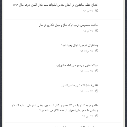
اجتماع عظیم صادقیون در آستان مقدس امامزاده سید جلال الدین اشرف سال 1396
29 تیر 96
احادیث معصومین درباره ترک نماز و سهل انگاری در نماز
29 آذر 95
چه نظراتی در مورد دجال وجود دارد؟
28 مرداد 94
سوالات طبی و پاسخ های امام صادق(ع)
28 اسفند 93
«نفس» خطرناک ترین دشمن انسان
26 اسفند 93
مقام و درجه كدام يك از 14 معصوم بالاتر است چون بعضي امام علي ـ عليه السلام ـ
و بعضي ها امام زمان (عج) را از همه بالاتر مي دانند چرا؟
12 دی 94