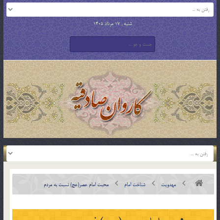
شنبه , 17 مرداد 1405
مهدویت
شناخت امام
محبت امام عصر(عج) نسبت به مردم