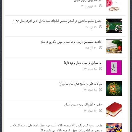
16 فروردین 94
اجتماع عظیم صادقیون در آستان مقدس امامزاده سید جلال الدین اشرف سال 1396
29 تیر 96
احادیث معصومین درباره ترک نماز و سهل انگاری در نماز
29 آذر 95
چه نظراتی در مورد دجال وجود دارد؟
28 مرداد 94
سوالات طبی و پاسخ های امام صادق(ع)
28 اسفند 93
«نفس» خطرناک ترین دشمن انسان
26 اسفند 93
مقام و درجه كدام يك از 14 معصوم بالاتر است چون بعضي امام علي ـ عليه السلام ـ
و بعضي ها امام زمان (عج) را از همه بالاتر مي دانند چرا؟