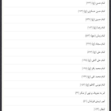
امام حسن (ع)
(233)
امام حسن عسکری (ع)
(172)
امام حسین (ع)
(847)
امام رضا (ع)
(182)
امام زمان (عج)
(583)
امام سجاد (ع)
(227)
امام علی (ع)
(894)
امام علی النقی (ع)
(165)
امام محمد باقر (ع)
(165)
امام محمد تقی (ع)
(146)
امام موسی کاظم (ع)
(152)
امر به معروف و نهی از منکر
(63)
امور تربیتی فرزندان
(51)
انتظار
(164)