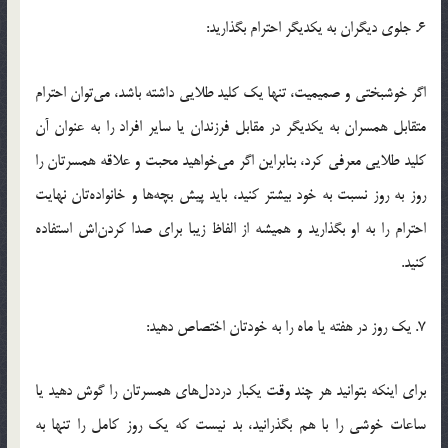
6. جلوي ديگران به يکديگر احترام بگذاريد:
اگر خوشبختي و صميميت، تنها يک کليد طلايي داشته باشد، مي‌توان احترام
متقابل همسران به يکديگر در مقابل فرزندان يا ساير افراد را به عنوان آن
کليد طلايي معرفي کرد، بنابراين اگر مي‌خواهيد محبت و علاقه همسرتان را
روز به روز نسبت به خود بيشتر کنيد، بايد پيش بچه‌ها و خانواده‌تان نهايت
احترام را به او بگذاريد و هميشه از الفاظ زيبا براي صدا کردن‌اش استفاده
کنيد.
7. يک روز در هفته يا ماه را به خودتان اختصاص دهيد:
براي اينکه بتوانيد هر چند وقت يکبار درددل‌هاي همسرتان را گوش دهيد يا
ساعات خوشي را با هم بگذرانيد، بد نيست که يک روز کامل را تنها به