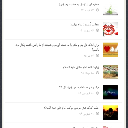
خاطره ای از توسل به حضرت زهرا(س)
23 خرداد 94
تجارت پُرسود ازدواج موقت !
16 شهریور 04
براي اينكه دل پدر و مادر را به دست آوريم و هميشه از ما راضي باشند چكار بايد
بكنيم؟
23 تیر 95
زیارت نامه امام صادق علیه السلام
28 مرداد 95
مراسم شهادت امام صادق (ع) سال 93
10 فروردین 94
جذب کمک های مردمی موکب امام علی علیه السلام
11 شهریور 96
50 نکته برای ازدواج موفق