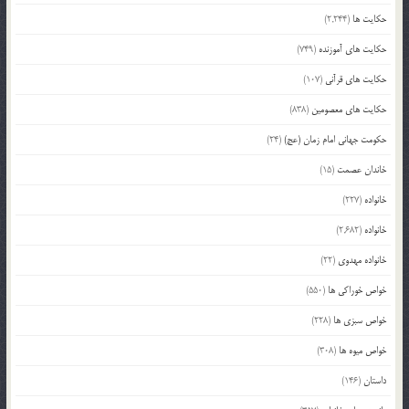
حکایت ها
(2,244)
حکایت های آموزنده
(749)
حکایت های قرآنی
(107)
حکایت های معصومین
(838)
حکومت جهانی امام زمان (عج)
(24)
خاندان عصمت
(15)
خانواده
(227)
خانواده
(2,682)
خانواده مهدوی
(22)
خواص خوراکی ها
(550)
خواص سبزی ها
(228)
خواص میوه ها
(308)
داستان
(146)