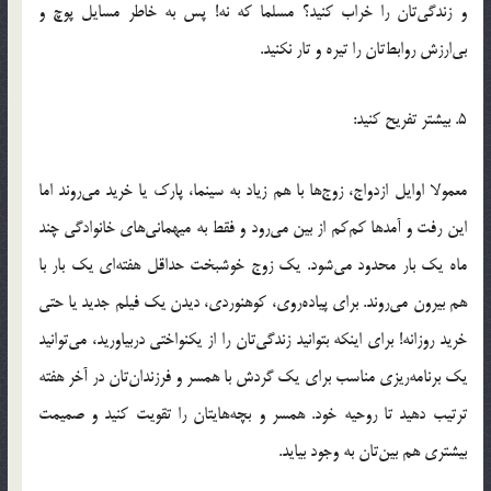
و زندگي‌تان را خراب کنيد؟ مسلما که نه! پس به خاطر مسايل پوچ و
بي‌ارزش روابط‌تان را تيره و تار نکنيد.
5. بيشتر تفريح کنيد:
معمولا اوايل ازدواج، زوج‌ها با هم زياد به سينما، پارک يا خريد مي‌روند اما
اين رفت و آمدها کم‌کم از بين مي‌رود و فقط به ميهماني‌هاي خانوادگي چند
ماه يک بار محدود مي‌شود. يک زوج خوشبخت حداقل هفته‌اي يک بار با
هم بيرون مي‌روند. براي پياده‌روي، کوهنوردي، ديدن يک فيلم جديد يا حتي
خريد روزانه! براي اينکه بتوانيد زندگي‌تان را از يکنواختي دربياوريد، مي‌توانيد
يک برنامه‌ريزي مناسب براي يک گردش با همسر و فرزندان‌تان در آخر هفته
ترتيب دهيد تا روحيه خود. همسر و بچه‌هايتان را تقويت کنيد و صميمت
بيشتري هم بين‌تان به وجود بيايد.