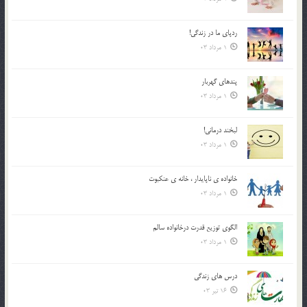
ردپاى ما در زندگى!
1 مرداد 03
پندهاي گهربار
1 مرداد 03
لبخند درمانى!
1 مرداد 03
خانواده ي ناپايدار ، خانه ي عنکبوت
1 مرداد 03
الگوي توزيع قدرت درخانواده سالم
1 مرداد 03
درس هاي زندگي
16 تیر 03