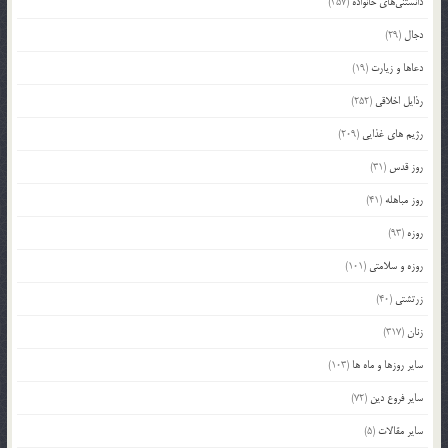
دانستنی‌های خانواده
(357)
دجال
(29)
دعاها و زیارت
(19)
رذایل اخلاقی
(252)
رژیم های غذایی
(209)
روز قدس
(31)
روز مباهله
(41)
روزه
(93)
روزه و سلامتی
(101)
زرتشتی
(40)
زنان
(317)
سایر روزها و ماه ها
(103)
سایر فروع دین
(72)
سایر مقالات
(5)