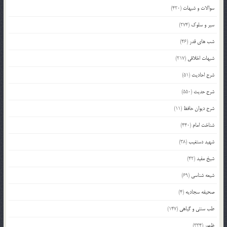
سوالات و شبهات
(420)
سیر و سلوک
(274)
شب های قدر
(46)
شبهات اخلاقی
(217)
شرح احادیث
(51)
شرح حدیث
(550)
شرح دیوان حافظ
(11)
شناخت امام
(440)
شهید دستغیب
(38)
شیخ مفید
(42)
شیعه شناسی
(69)
صحیفه سجادیه
(4)
طب سنتی و گیاهی
(147)
ظهور
(334)