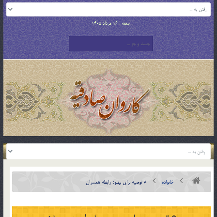
جمعه , 16 مرداد 1405
خانواده
8 توصيه براي بهبود رابطه همسران