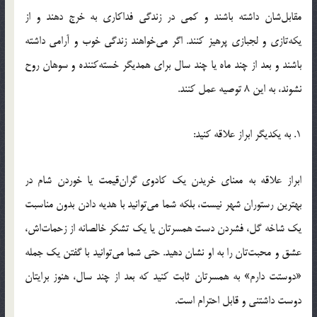
مقابل‌شان داشته باشند و کمي در زندگي فداکاري به خرج دهند و از
يکه‌تازي و لجبازي پرهيز کنند. اگر مي‌خواهند زندگي خوب و آرامي داشته
باشند و بعد از چند ماه يا چند سال براي همديگر خسته‌کننده و سوهان روح
نشوند، به اين 8 توصيه عمل کنند.
1. به يکديگر ابراز علاقه کنيد:
ابراز علاقه به معناي خريدن يک کادوي گران‌قيمت يا خوردن شام در
بهترين رستوران شهر نيست، بلکه شما مي‌توانيد با هديه دادن بدون مناسبت
يک شاخه گل، فشردن دست همسرتان يا يک تشکر خالصانه از زحمات‌اش،
عشق و محبت‌تان را به او نشان دهيد. حتي شما مي‌توانيد با گفتن يک جمله
«دوستت‌ دارم» به همسرتان ثابت کنيد که بعد از چند سال، هنوز برايتان
دوست داشتني و قابل احترام است.