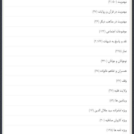
مهدویت
(2,150)
مهدویت در قرآن و روایات
(47)
مهدویت در مذاهب دیگر
(36)
موضوعات اجتماعی
(122)
نقد و پاسخ به شبهات
(2,166)
نماز
(225)
نوجوانان و جوانان
(440)
همسران و تفاهم خانواده
(68)
وقف
(77)
ولایت فقیه
(37)
ویتامین ها
(89)
ویژه امامزاده سید جلال الدین
(16)
ویژه کاروان صادقیه
(30)
ویژه نامه ها
(135)