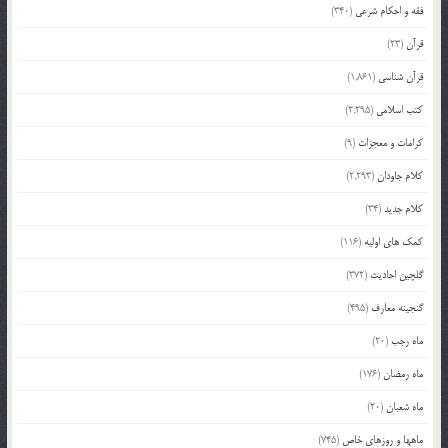
فقه و احکام شرعی
(340)
قرآن
(23)
قرآن شناسی
(1,861)
کتب اسلامی
(2,295)
کرامات و معجزات
(9)
کلام جاودان
(2,293)
کلام جدید
(34)
کمک های اولیه
(116)
گلچین احادیث
(372)
گنجینه معارف
(495)
ماه رجب
(20)
ماه رمضان
(176)
ماه شعبان
(20)
ماهها و روزهای خاص
(745)