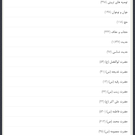
توصیه های تربیتی
(498)
جوان و نوجوان
(148)
حج
(118)
حجاب و عفاف
(333)
حدیث
(1,737)
حدیث شناسی
(97)
حضرت ابوالفضل (ع)
(54)
حضرت خدیجه (س)
(41)
حضرت رقیه (س)
(13)
حضرت زینب (س)
(66)
حضرت علی اکبر (ع)
(23)
حضرت فاطمه (س)
(530)
حضرت محمد (ص)
(613)
حضرت معصومه (س)
(45)