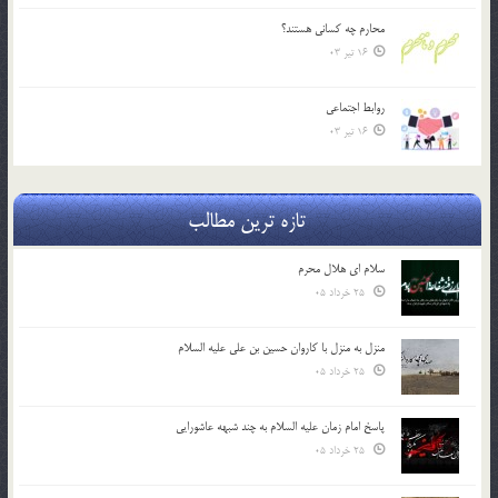
محارم چه کساني هستند؟
16 تیر 03
روابط اجتماعي
16 تیر 03
تازه ترین مطالب
سلام ای هلال محرم
25 خرداد 05
منزل به منزل با کاروان حسین بن علی علیه السلام
25 خرداد 05
پاسخ امام زمان علیه السلام به چند شبهه عاشورایی
25 خرداد 05