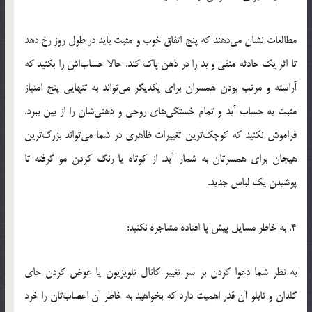
مطالعات نشان مي‌دهند که پنج اتفاق خوب و مثبت بايد در طول روز رخ دهد
تا اثر يک حادثه منفي و بد را در ذهن پاک کند. حالا حساب‌اش را بکنيد که
آراسته و مرتب بودن همسران براي يکديگر مي‌تواند به تنهايي پنج امتياز
مثبت به حساب آيد و تمام خستگي‌هاي روحي و ذهني‌شان را از بين ببرد.
فراموش نکنيد که کوچک‌ترين تغييرات ظاهري در شما مي‌تواند بزرگ‌ترين
هيجان براي همسرتان به شمار آيد. از کوتاه يا رنگ کردن مو گرفته تا
پوشيدن يک لباس جديد.
4. به خاطر مسايل پيش پا افتاده مشاجره نکنيد:
به نظر شما دعوا کردن بر سر تغيير کانال تلويزيون يا عوض کردن جاي
گلدان و تابلو آن قدر اهميت دارد که بخواهيد به خاطر آن اعصاب‌تان را خرد