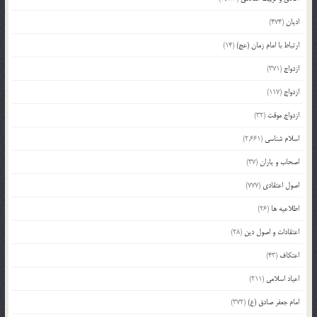
ادیان
(474)
ارتباط با امام زمان (عج)
(14)
ازدواج
(371)
ازدواج
(117)
ازدواج موقت
(32)
اسلام شناسی
(2,661)
اصحاب و یاران
(37)
اصول اعتقادی
(777)
اطلاعیه ها
(26)
اعتقادات و اصول دین
(28)
اعتکاف
(43)
اعیاد اسلامی
(211)
امام جعفر صادق (ع)
(372)