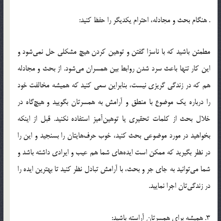
. هنگام بحث و مجادله، احترام يکديگر را حفظ کنيد:
مطمئن باشيد که با ناسزا گفتن و توهين کردن هيچ مشکلي حل نمي‌شود و
اين کار تنها باعث سرد شدن روابط بين همسران مي‌شود. از بحث و مجادله
هم که در زندگي گريزي نيست، بنابراين سعي کنيد که هميشه مخالفت خود
را درباره يک موضوع با منطق و آرامش به همسرتان بگوييد و هيچ‌گاه در
خلال بحث از کلمات تحقيري يا توهين‌آميز استفاده نکنيد. قبل از اينکه
بخواهيد در مورد موضوعي بحث کنيد، خوب حرف‌هايتان را بسنجيد و اين را
در نظر بگيريد که ممکن است ايده‌هاي شما هم عيب و ايرادي داشته باشد و
شما مي‌توانيد به جاي جر و بحث، با آرامش تبادل نظر کنيد تا بهترين ايده را
در زندگي‌تان اجرا نماييد.
3. هميشه براي همسرتان آراسته باشيد: