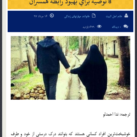
8 توصيه براي بهبود رابطه همسران
خادم اهل البیت
خانواده
,
مهارتهای زندگی
16 مرداد 97
0 دیدگاه
1679بازدید
ترجمه: ندا احمدلو
خوشبخت‌ترين افراد کساني هستند که بتوانند درک درستي از خود و طرف