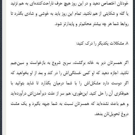
خودتان اختصاص دهيد و در اين روز هيچ حرف ناراحت‌کننده‌اي به هم نزنيد
يا گله و شکايتي از هم نکنيد. تمام اين روز بايد به خوشي و شادي بگذرد تا
روابط شما هر چه بيشتر محکم‌تر و پايدارتر شود.
8. مشکلات يکديگر را درک کنيد:
اگر همسرتان دير به خانه برگشت، سريع شروع به بازخواست و سين‌جيم
نکنيد. اجازه دهيد که او کمي خستگي‌اش را در کند و بعد از او بخواهيد که
اگر دوست دارد مشکل‌اش را با شما درميان بگذارد تا شايد بتوانيد با
هم‌فکري آن را حل کنيد. اين‌طوري، هم سر از علت ديرآمدن‌اش درآورده‌ايد
و هم باعث نشده‌ايد که همسرتان نسبت به شما جبهه بگيرد و يک مشت
دروغ تحويل‌تان بدهد.