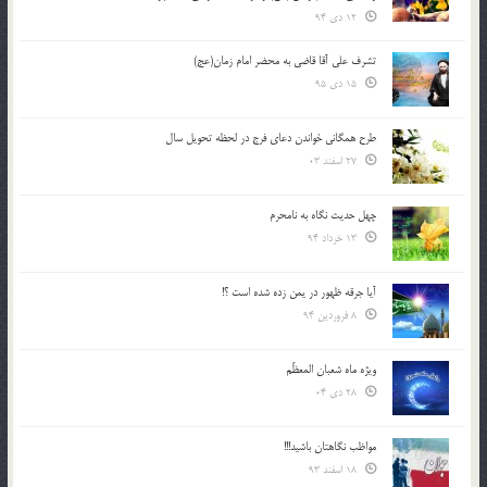
12 دی 94
تشرف علي آقا قاضي به محضر امام زمان(عج)
15 دی 95
طرح همگانی خواندن دعای فرج در لحظه تحویل سال
27 اسفند 03
چهل حدیث نگاه به نامحرم
13 خرداد 94
آیا جرقه ظهور در یمن زده شده است ؟!
8 فروردین 94
ویژه ماه شعبان المعظّم
28 دی 04
مواظب نگاهتان باشید!!!
18 اسفند 93