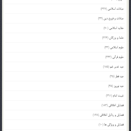
عبادات اسلامی
(627)
عبادات و فروع دین
(34)
عقاید اسلامی
(70)
علما و بزرگان
(224)
علوم اسلامی
(43)
علوم قرآنی
(343)
عید غدیر خم
(185)
عید فطر
(35)
عید نوروز
(45)
غیبت امام
(291)
فضایل اخلاقی
(183)
فضایل و رذایل اخلاقی
(168)
فضایل و ویژگی ها
(10)