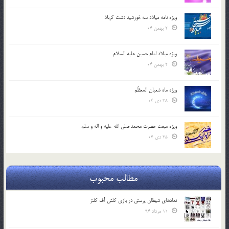
ویژه نامه میلاد سه خورشید دشت کربلا
2 بهمن 04
ویژه میلاد امام حسین علیه السلام
2 بهمن 04
ویژه ماه شعبان المعظّم
28 دی 04
ویژه مبعث حضرت محمد صلی الله علیه و اله و سلم
25 دی 04
مطالب محبوب
نمادهای شیطان پرستی در بازی کلش آف کلنز
11 مرداد 94