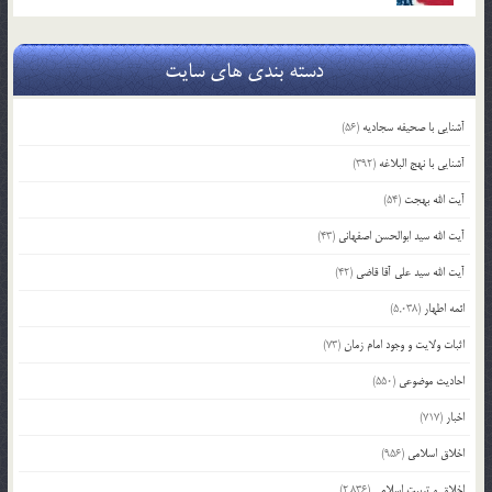
دسته بندی های سایت
آشنایی با صحیفه سجادیه
(56)
آشنایی با نهج البلاغه
(392)
آیت الله بهجت
(54)
آیت الله سید ابوالحسن اصفهانی
(43)
آیت الله سید علی آقا قاضی
(42)
ائمه اطهار
(5,038)
اثبات ولایت و وجود امام زمان
(73)
احادیث موضوعی
(550)
اخبار
(717)
اخلاق اسلامی
(956)
اخلاق و تربیت اسلامی
(2,836)