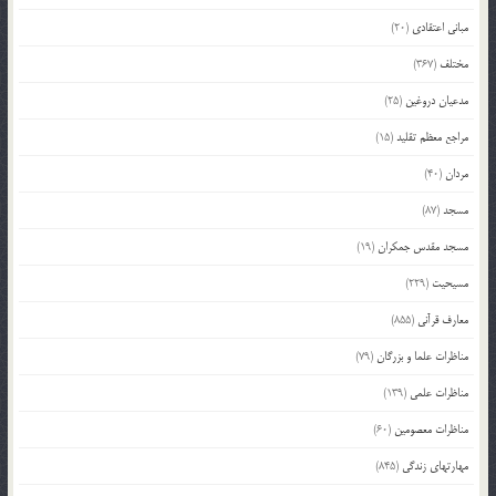
مبانی اعتقادی
(20)
مختلف
(367)
مدعیان دروغین
(25)
مراجع معظم تقلید
(15)
مردان
(40)
مسجد
(87)
مسجد مقدس جمکران
(19)
مسیحیت
(229)
معارف قرآنی
(855)
مناظرات علما و بزرگان
(79)
مناظرات علمی
(139)
مناظرات معصومین
(60)
مهارتهای زندگی
(845)