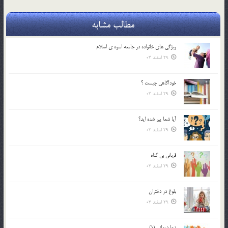
مطالب مشابه
ويژگي هاي خانواده در جامعه اسوه ي اسلام
29 اسفند 03
خودآگاهى چيست ؟
29 اسفند 03
آیا شما پیر شده اید؟
29 اسفند 03
قرباني بي گناه
29 اسفند 03
بلوغ در دختران
29 اسفند 03
دعا درمانی (1)