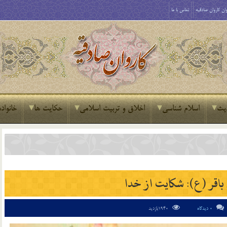
ان کاروان صادقیه
تماس با ما
یث
اسلام شناسی
اخلاق و تربیت اسلامی
حکایت ها
خانواده
باقر (ع): شکایت از خدا
0 دیدگاه
1940بازدید