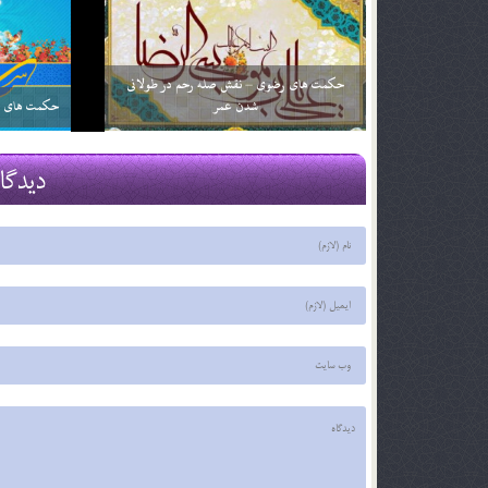
شرح دعای ماه رجب؛ «یا من ارجوه لکل خیر»
از كجا بفهمي
29 اسفند 03
29 اسفند 03
دیدگا