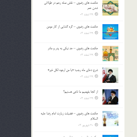
حکمت های رضوی – نقش صله رحم در طولانی
بالا
شدن عمر
و
29 اسفند 03
پایین
استفاده
حکمت های رضوی – گره گشایی از کار مومن
کنید.
29 اسفند 03
حکمت های رضوی – حد نیکی به پدر و مادر
29 اسفند 03
شرح دعای ماه رجب؛ «یا من ارجوه لکل خیر»
29 اسفند 03
از كجا بفهميم ما ناجی هستیم؟
29 اسفند 03
حکمت های رضوی – فضیلت زیارت امام رضا علیه
السلام
20 شهریور 03