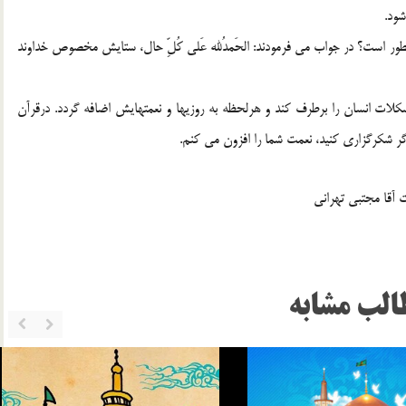
شود.
ان چطور است؟ در جواب مي فرمودند: الحَمدُلله عَلي کُلِّ حال، ستايش مخصوص خداوند
ات انسان را برطرف کند و هرلحظه به روزي­ها و نعمت­هايش اضافه گردد. درقرآن
الب مشابه