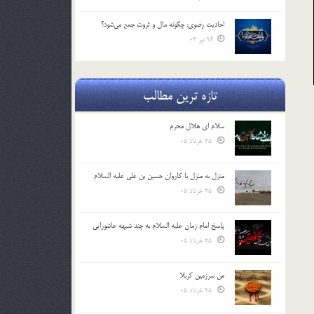
احادیث رضوی: چگونه مال و ثروت جمع می‌شود؟
26 تیر 03
تازه ترین مطالب
سلام ای هلال محرم
25 خرداد 05
منزل به منزل با کاروان حسین بن علی علیه السلام
25 خرداد 05
پاسخ امام زمان علیه السلام به چند شبهه عاشورایی
25 خرداد 05
من سرزمین کربلا
25 خرداد 05