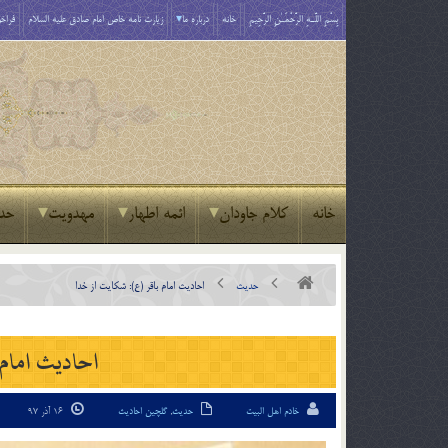
بِسْمِ اللَّـهِ الرَّحْمَـٰنِ الرَّحِيمِ
خانه
درباره ما
زیارت نامه خاص امام صادق علیه السلام
فراخو
خانه
کلام جاودان
ائمه اطهار
مهدویت
حد
حدیث
احادیث امام باقر (ع): شکایت از خدا
احادیث امام 
خادم اهل البیت
حدیث
,
گلچین احادیث
16 آذر 97