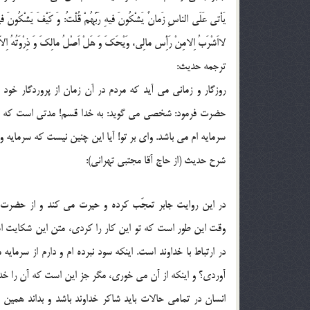
يَاْتي عَلَي الناسِ زَمانٌ يَشْکُونَ فيهِ رَبَّهُمْ قُلْتُ: وَ کَيْفَ يَشْکُونَ فيه
لااَشْرَبُ اِلامِنْ رَأِْس مالِي، وَيْحَکَ وَ هَلْ اَصْلُ مالِکَ وَ ذِرْوَتُهُ اِلاّ
ترجمه حدیث:
روزگار و زماني مي آيد که مردم در آن زمان از پروردگار خود
حضرت فرمود: شخصي مي گويد: به خدا قسم! مدتي است که سود
سرمايه ام مي باشد. واي بر تو! آيا اين چنين نيست که سرمايه
شرح حدیث (از حاج آقا مجتبی تهرانی):
در اين روايت جابر تعجّب کرده و حيرت مي کند و از حضرت س
وقت اين طور است که تو اين کار را کردي، متن اين شکايت
در ارتباط با خداوند است. اينکه سود نبرده ام و دارم از سرما
آوردي؟ و اينکه از آن مي خوري، مگر جز اين است که آن را خداو
انسان در تمامي حالات بايد شاکر خداوند باشد و بداند همي