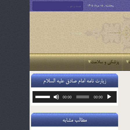
پنجشنبه , 15 مرداد 1405
پزشکی و سلامت
زیارت نامه امام صادق علیه السلام
پخش‌کننده
برای
00:00
00:00
صوت
افزایش
یا
کاهش
صدا
مطالب مشابه
از
کلیدهای