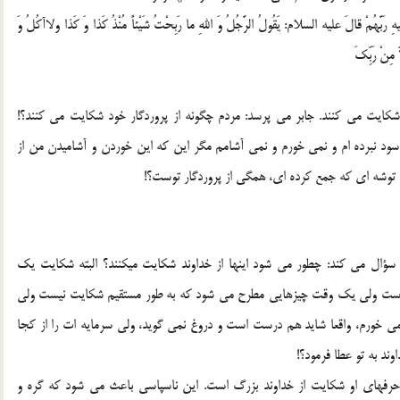
ِ رَبَّهُمْ قالَ علیه السلام: يَقُولُ الرَّجُلُ وَ اللهِ ما رَبِحْتُ شَيْئاً مُنْذُ کَذا وَ کَذا ولاآکُلُ وَ
 مِنْ رَبِّکَ
 شکايت مي کنند. جابر مي پرسد: مردم چگونه از پروردگار خود شکايت مي کنند؟!
 نبرده ام و نمي خورم و نمي آشامم مگر اين که اين خوردن و آشاميدن من از
 و توشه اي که جمع کرده اي، همگي از پروردگار توست؟!
ؤال مي کند: چطور مي شود اين­ها از خداوند شکايت مي­کنند؟ البته شکايت يک
 است ولي يک وقت چيزهايي مطرح مي شود که به طور مستقيم شکايت نيست ولي
يه مي خورم، واقعا شايد هم درست است و دروغ نمي گويد، ولي سرمايه­ ات را از کجا
ند به تو عطا فرمود؟!
ن حرفهاي او شکايت از خداوند بزرگ است. اين ناسپاسي باعث مي شود که گره و