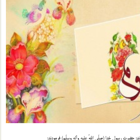
د: حضرت رسول خدا (صلّی اللهُ علیه وآله وسلّم) فرمودند: