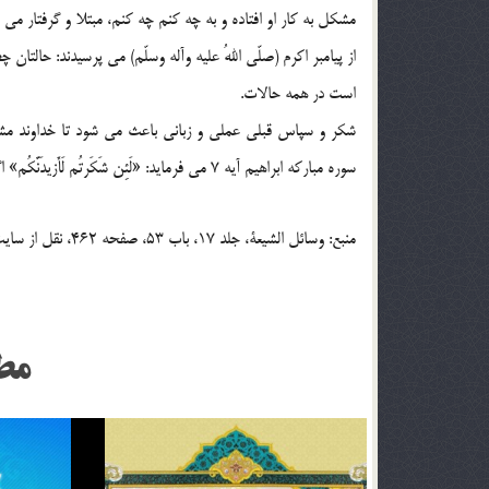
مشکل به کار او افتاده و به چه کنم چه کنم، مبتلا و گرفتار مي 
از پيامبر اکرم (صلّی اللهُ علیه وآله وسلّم) مي پرسيدند: حالت
است در همه حالات.
شکر و سپاس قبلي عملي و زباني باعث مي شود تا خداوند مشکل
سوره مبارکه ابراهيم آيه 7 مي فرمايد: «لَئِن شَکَرتُم لَأَزيدَنَّکُم» اگر شکرگزاري کنيد، نعمت شما را افزون مي کنم.
منبع: وسائل الشيعة، جلد 17، باب 53، صفحه 462، نقل از سایت آقا مجتبی تهرانی
مط