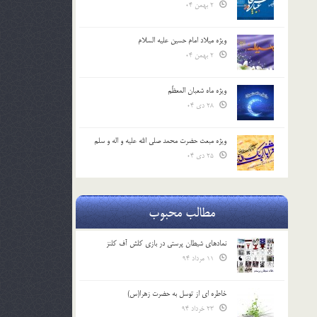
2 بهمن 04
ویژه میلاد امام حسین علیه السلام
2 بهمن 04
ویژه ماه شعبان المعظّم
28 دی 04
ویژه مبعث حضرت محمد صلی الله علیه و اله و سلم
25 دی 04
مطالب محبوب
نمادهای شیطان پرستی در بازی کلش آف کلنز
11 مرداد 94
خاطره ای از توسل به حضرت زهرا(س)
23 خرداد 94