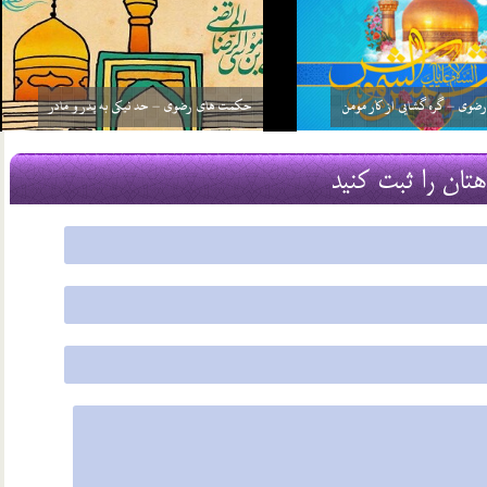
حکمت های رضوی – فضیلت زیارت امام رضا علیه
م ما ناجی هستیم؟
السلام
20 شهریور 03
هتان را ثبت کنید