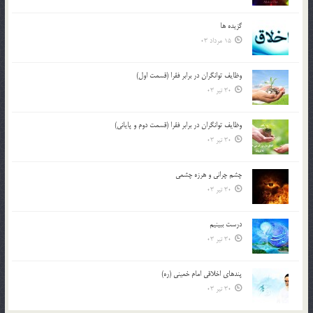
گزيده ها
15 مرداد 03
وظایف توانگران در برابر فقرا (قسمت اول)
30 تیر 03
وظایف توانگران در برابر فقرا (قسمت دوم و پایانی)
30 تیر 03
چشم ‏چرانى و هرزه‏ چشمى
30 تیر 03
درست ببينيم
30 تیر 03
پندهاي اخلاقي امام خميني (ره)
30 تیر 03