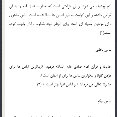
آدم پوشيده مي شود، و آن کرامتي است که خداوند، نسل آدم را به آن
گرامي داشته و اين کرامت به غير انسان ها عطا نشده است. لباس ظاهري
براي مؤمنين وسيله اي است براي انجام آنچه خداوند برانان واجب کرده
است.(1)
لباس باطني
حديث و قرآن: امام صادق عليه السلام فرمود: «زيباترين لباس ها براي
مؤمن تقوا؛ و نيکوترين لباس ها براي او ايمان است».
خداوند تعالي مي فرمايد:« و لباس تقوا بهتر است .» (2)
لباس نيکو