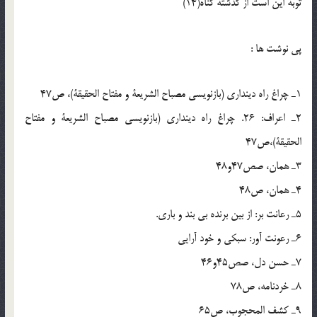
توبه اين است از گذشته گناه(14)
پی نوشت ها :
1ـ چراغ راه دينداري (بازنويسي مصباح الشريعة و مفتاح الحقيقة)، ص47
2ـ اعراف: 26. چراغ راه دينداري (بازنويسي مصباح الشريعة و مفتاح
الحقيقة)،ص47
3ـ همان، صص47و48
4ـ همان، ص48
5ـ رعانت بر: از بين برنده بي بند و باري.
6ـ رعونت آور: سبکي و خود آرايي
7ـ حسن دل، صص45و46
8ـ خردنامه، ص78
9ـ کشف المحجوب، ص65