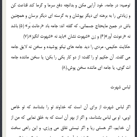
توصيه: در جامه، خود آرايي مکن و بدانچه دفع سرما و گرما کند قناعت کن
و زيادتي را به برهنه اي ديگر بپوشان و به گرسنه اي ديگر برسان و همچنين
باش در جميع مايحتاج جسماني، که گفته اند: جامه باد «رعانت بَر» (5) باشد
نه «رعونت آور»(6) و زن «شهوت نشان »بايد نه «شهوت انگيز».(7)
حکايت حکيمي، مردي را ديد جامه هاي نيکو پوشيده و سخن نه لايق جامه
مي گفت. آن حکيم او را گفت: از دو کار يکي را بکن: يا سخن ماننده جامه
ات گوي، يا جامه اي ماننده سخن پوش.(8)
لباس شهرت
اگر لباس شهرت از براي آن است که خداوند تو را بشناسد که تو خاص
اويي، او بي لباس بشناسد، و اگر از بهر آن است که به خلق نمايي که من از
آن خدايم، اگر هستي ريا و اگر نيستي نفاق مي ورزي. و اين راهي سخت