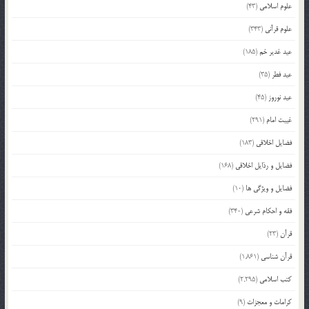
علوم اسلامی
(43)
علوم قرآنی
(343)
عید غدیر خم
(185)
عید فطر
(35)
عید نوروز
(45)
غیبت امام
(291)
فضایل اخلاقی
(183)
فضایل و رذایل اخلاقی
(168)
فضایل و ویژگی ها
(10)
فقه و احکام شرعی
(340)
قرآن
(23)
قرآن شناسی
(1,861)
کتب اسلامی
(2,295)
کرامات و معجزات
(9)