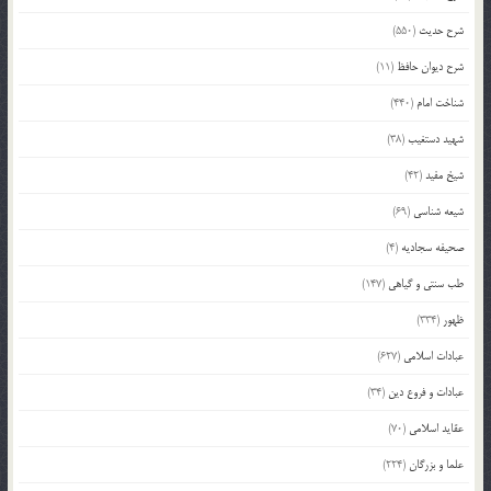
شرح حدیث
(550)
شرح دیوان حافظ
(11)
شناخت امام
(440)
شهید دستغیب
(38)
شیخ مفید
(42)
شیعه شناسی
(69)
صحیفه سجادیه
(4)
طب سنتی و گیاهی
(147)
ظهور
(334)
عبادات اسلامی
(627)
عبادات و فروع دین
(34)
عقاید اسلامی
(70)
علما و بزرگان
(224)