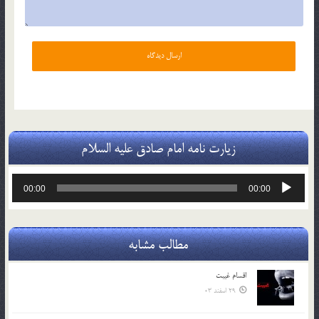
زیارت نامه امام صادق علیه السلام
پخش‌کننده
00:00
00:00
صوت
مطالب مشابه
اقسام غيبت
29 اسفند 03