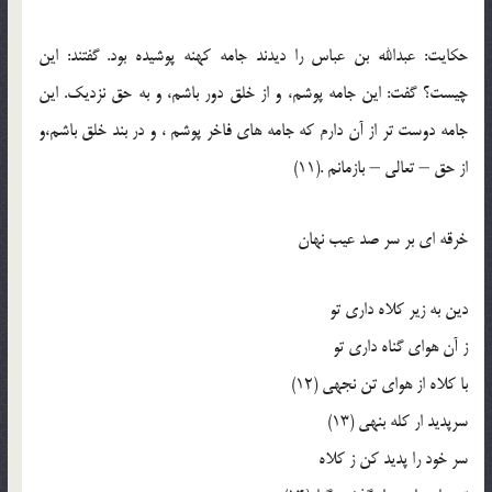
حکايت: عبدالله بن عباس را ديدند جامه کهنه پوشيده بود. گفتند: اين
چيست؟ گفت: اين جامه پوشم، و از خلق دور باشم، و به حق نزديک. اين
جامه دوست تر از آن دارم که جامه هاي فاخر پوشم ، و در بند خلق باشم،و
از حق – تعالي – بازمانم .(11)
خرقه اي بر سر صد عيب نهان
دين به زير کلاه داري تو
ز آن هواي گناه داري تو
با کلاه از هواي تن نجهي (12)
سرپديد ار کله بنهي (13)
سر خود را پديد کن ز کلاه