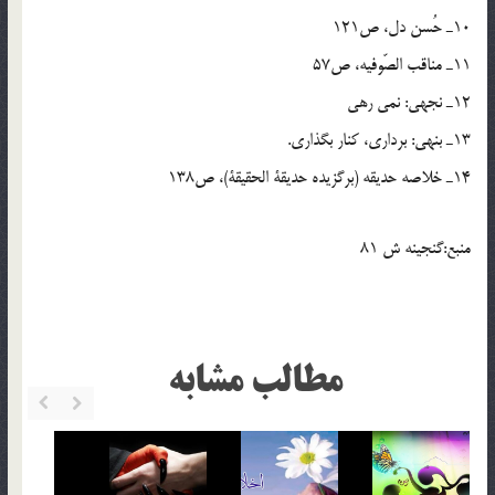
10ـ حُسن دل، ص121
11ـ مناقب الصّوفيه، ص57
12ـ نجهي: نمي رهي
13ـ بنهي: برداري، کنار بگذاري.
14ـ خلاصه حديقه (برگزيده حديقة الحقيقة)، ص138
منبع:گنجينه ش 81
مطالب مشابه