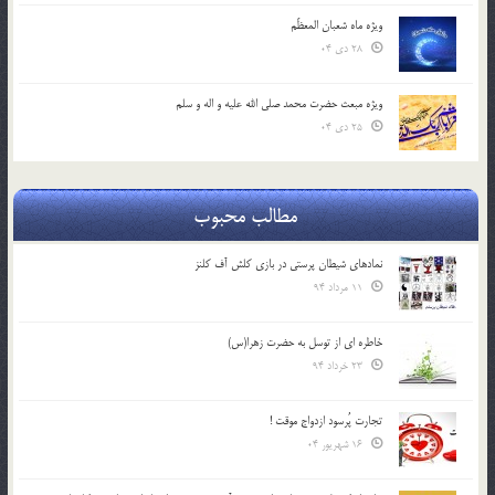
ویژه ماه شعبان المعظّم
28 دی 04
ویژه مبعث حضرت محمد صلی الله علیه و اله و سلم
25 دی 04
مطالب محبوب
نمادهای شیطان پرستی در بازی کلش آف کلنز
11 مرداد 94
خاطره ای از توسل به حضرت زهرا(س)
23 خرداد 94
تجارت پُرسود ازدواج موقت !
16 شهریور 04