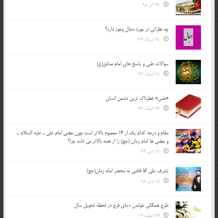
29 آذر 95
چه نظراتی در مورد دجال وجود دارد؟
28 مرداد 94
سوالات طبی و پاسخ های امام صادق(ع)
28 اسفند 93
«نفس» خطرناک ترین دشمن انسان
26 اسفند 93
مقام و درجه كدام يك از 14 معصوم بالاتر است چون بعضي امام علي ـ عليه السلام ـ
و بعضي ها امام زمان (عج) را از همه بالاتر مي دانند چرا؟
12 دی 94
تشرف علي آقا قاضي به محضر امام زمان(عج)
15 دی 95
طرح همگانی خواندن دعای فرج در لحظه تحویل سال
27 اسفند 03