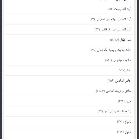
آیت الله بهجت
(54)
آیت الله سید ابوالحسن اصفهانی
(43)
آیت الله سید علی آقا قاضی
(42)
ائمه اطهار
(5,038)
اثبات ولایت و وجود امام زمان
(73)
احادیث موضوعی
(550)
اخبار
(717)
اخلاق اسلامی
(956)
اخلاق و تربیت اسلامی
(2,836)
ادیان
(474)
ارتباط با امام زمان (عج)
(14)
ازدواج
(371)
ازدواج
(117)