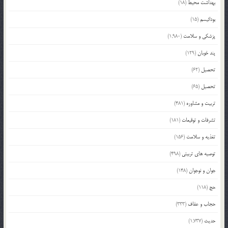
بهداشت محیط
(18)
بودائیسم
(15)
پزشکی و سلامت
(1,980)
پند خوبان
(129)
تحصیل
(62)
تحصیل
(65)
تربیت و مشاوره
(481)
تشرفات و توقیعات
(181)
تغذیه و سلامت
(156)
توصیه های تربیتی
(498)
جوان و نوجوان
(148)
حج
(118)
حجاب و عفاف
(333)
حدیث
(1,737)