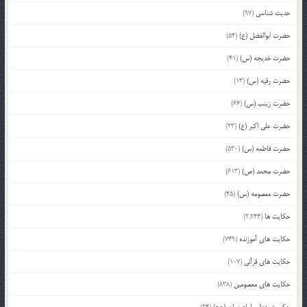
حدیث شناسی
(97)
حضرت ابوالفضل (ع)
(54)
حضرت خدیجه (س)
(41)
حضرت رقیه (س)
(13)
حضرت زینب (س)
(66)
حضرت علی اکبر (ع)
(23)
حضرت فاطمه (س)
(530)
حضرت محمد (ص)
(613)
حضرت معصومه (س)
(45)
حکایت ها
(2,244)
حکایت های آموزنده
(749)
حکایت های قرآنی
(107)
حکایت های معصومین
(838)
حکومت جهانی امام زمان (عج)
(24)