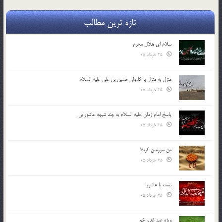
تازه ترین مطالب
سلام ای هلال محرم
25 خرداد 05
منزل به منزل با کاروان حسین بن علی علیه السلام
25 خرداد 05
پاسخ امام زمان علیه السلام به چند شبهه عاشورایی
25 خرداد 05
من سرزمین کربلا
25 خرداد 05
بیعت با عاشورا
25 خرداد 05
ویژه عید غدیر خم