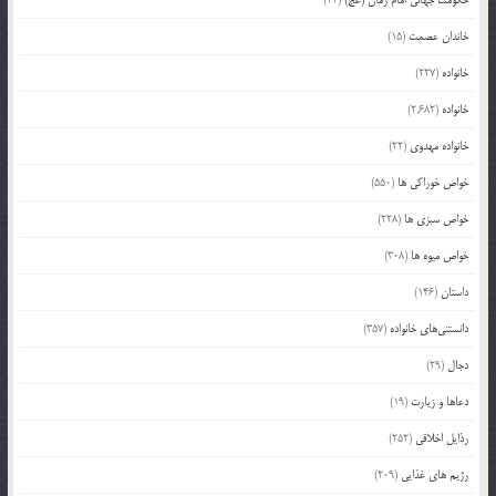
خاندان عصمت
(15)
خانواده
(227)
خانواده
(2,682)
خانواده مهدوی
(22)
خواص خوراکی ها
(550)
خواص سبزی ها
(228)
خواص میوه ها
(308)
داستان
(146)
دانستنی‌های خانواده
(357)
دجال
(29)
دعاها و زیارت
(19)
رذایل اخلاقی
(252)
رژیم های غذایی
(209)