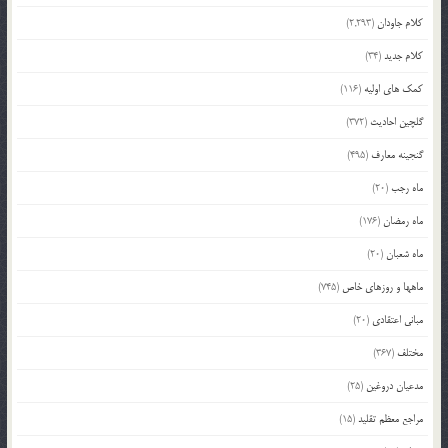
کلام جاودان
(2,293)
کلام جدید
(34)
کمک های اولیه
(116)
گلچین احادیث
(372)
گنجینه معارف
(495)
ماه رجب
(20)
ماه رمضان
(176)
ماه شعبان
(20)
ماهها و روزهای خاص
(745)
مبانی اعتقادی
(20)
مختلف
(367)
مدعیان دروغین
(25)
مراجع معظم تقلید
(15)