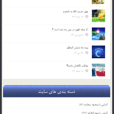
چهل حدیث نگاه به نامحرم
13 خرداد 94
آیا جرقه ظهور در یمن زده شده است ؟!
8 فروردین 94
ویژه ماه شعبان المعظّم
28 دی 04
مواظب نگاهتان باشید!!!
18 اسفند 93
دسته بندی های سایت
آشنایی با صحیفه سجادیه
(56)
آشنایی با نهج البلاغه
(392)