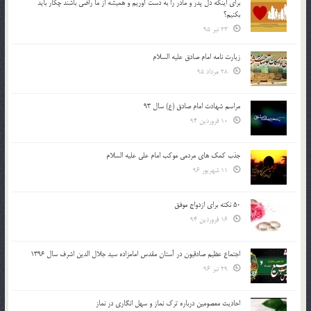
براي اينكه دل پدر و مادر را به دست آوريم و هميشه از ما راضي باشند چكار بايد
بكنيم؟
23 تیر 95
زیارت نامه امام صادق علیه السلام
28 مرداد 95
مراسم شهادت امام صادق (ع) سال 93
10 فروردین 94
جذب کمک های مردمی موکب امام علی علیه السلام
11 شهریور 96
50 نکته برای ازدواج موفق
16 فروردین 94
اجتماع عظیم صادقیون در آستان مقدس امامزاده سید جلال الدین اشرف سال 1396
29 تیر 96
احادیث معصومین درباره ترک نماز و سهل انگاری در نماز