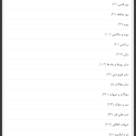
روز قدس
(31)
روز مباهله
(41)
روزه
(93)
روزه و سلامتی
(101)
زرتشتی
(40)
زنان
(317)
سایر روزها و ماه ها
(103)
سایر فروع دین
(72)
سایر مقالات
(5)
سوالات و شبهات
(420)
سیر و سلوک
(274)
شب های قدر
(46)
شبهات اخلاقی
(217)
شرح احادیث
(51)