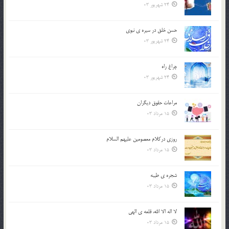
24 شهریور 03
حسن خلق در سيره ي نبوي
24 شهریور 03
چراغ راه
24 شهریور 03
مراعات حقوق ديگران
15 مرداد 03
روزي دركلام معصومين عليهم السلام
15 مرداد 03
شجره ي طيبه
15 مرداد 03
لا اله الا الله، قلعه ي الهي
15 مرداد 03