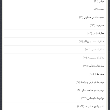
مردان
(40)
مسجد
(87)
مسجد مقدس جمکران
(19)
مسیحیت
(229)
معارف قرآنی
(855)
مناظرات علما و بزرگان
(79)
مناظرات علمی
(139)
مناظرات معصومین
(60)
مهارتهای زندگی
(845)
مهدویت
(2,150)
مهدویت در قرآن و روایات
(47)
مهدویت در مذاهب دیگر
(36)
موضوعات اجتماعی
(122)
نقد و پاسخ به شبهات
(2,166)