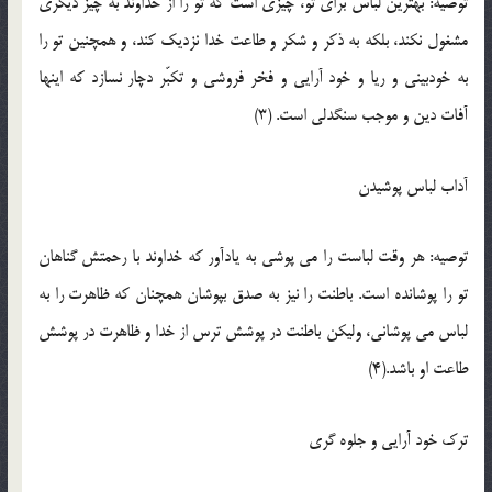
توصيه: بهترين لباس براي تو، چيزي است که تو را از خداوند به چيز ديگري
مشغول نکند، بلکه به ذکر و شکر و طاعت خدا نزديک کند، و همچنين تو را
به خودبيني و ريا و خود آرايي و فخر فروشي و تکبّر دچار نسازد که اينها
آفات دين و موجب سنگدلي است. (3)
آداب لباس پوشيدن
توصيه: هر وقت لباست را مي پوشي به يادآور که خداوند با رحمتش گناهان
تو را پوشانده است. باطنت را نيز به صدق بپوشان همچنان که ظاهرت را به
لباس مي پوشاني، وليکن باطنت در پوشش ترس از خدا و ظاهرت در پوشش
طاعت او باشد.(4)
ترک خود آرايي و جلوه گري