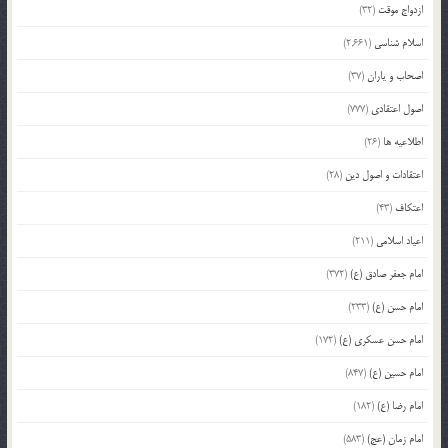
ازدواج موقت
(32)
اسلام شناسی
(2,661)
اصحاب و یاران
(37)
اصول اعتقادی
(777)
اطلاعیه ها
(26)
اعتقادات و اصول دین
(28)
اعتکاف
(43)
اعیاد اسلامی
(211)
امام جعفر صادق (ع)
(372)
امام حسن (ع)
(233)
امام حسن عسکری (ع)
(172)
امام حسین (ع)
(847)
امام رضا (ع)
(182)
امام زمان (عج)
(583)