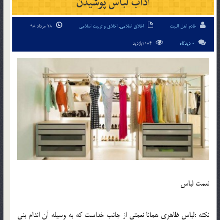
آداب لباس پوشيدن
خادم اهل البیت
اخلاق اسلامی
,
اخلاق و تربیت اسلامی
28 مرداد 98
0 دیدگاه
1184بازدید
نعمت لباس
نکته :لباس ظاهري همانا نعمتي از جانب خداست که به وسيله آن اندام بني