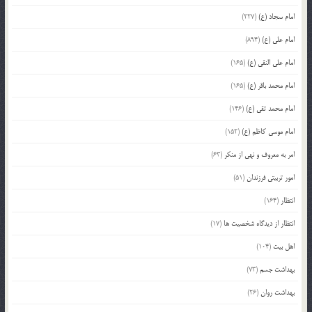
امام سجاد (ع)
(227)
امام علی (ع)
(894)
امام علی النقی (ع)
(165)
امام محمد باقر (ع)
(165)
امام محمد تقی (ع)
(146)
امام موسی کاظم (ع)
(152)
امر به معروف و نهی از منکر
(63)
امور تربیتی فرزندان
(51)
انتظار
(164)
انتظار از دیدگاه شخصیت ها
(17)
اهل بیت
(104)
بهداشت جسم
(73)
بهداشت روان
(26)