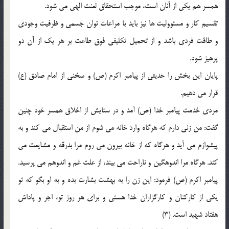
همسر هم يکي از آنان است، موجب استحقاق لعنت الهي مي شود.
تقسيم کار و مسئووليت ها نيز بايد با مراعات توان جسمي و ظرفيت وجودي
و طاقت فردي باشد و از تحميل تکليفي فوق طاعت بر هر يک از آن دو
پرهيز شود.
پايان اين بخش را حديثي از پيامبر اکرم (ص) و سخني از امام صادق (ع)
قرار مي دهيم.
مردي خدمت پيامبر خدا (ص) آمد و در ستايش از اخلاق همسر خود چنين
گفت: من زني دارم که هرگاه وارد خانه مي شوم از من استقبال مي کند و به
پيشوازم مي آيد و هرگاه که از خانه بيرون مي روم مرا بدرقه و مشايعت مي
کند. هرگاه مرا اندوهگين و ناراحت مي بيند، از علت غم و اندوهم مي پرسيد.
پيامبر اکرم (ص) فرمود: اين زن را به بهشت بشارت بده و به او بگو که تو
يکي از کارکنان و کارگزاران خدا هستي و براي هر روز تو، اجر و پاداش
هفتاد شهيد است. (3)