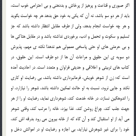
اگر صبوري و قناعت و پرهيز از پرخاش و بددهني و بي احترامي خوب است،
بايد از هر دو سو باشد، نه آن که يکي به خود حق بدهد هر چه خواست بگويد
و هر چه خواست انجام بدهد، ولي از طرف مقابل انتظار داشته باشد که جز
تسليم و سکوت و تحمل و ادب، برخوردي نداشته باشد و در مقابل هتاکي ها
و بي حرمتي هاي او حتي پاسخي معمولي هم ندهد! نکته ي مهم، پذيرش
دو سويه ي اين حقوق و مراعات آن ها از دو طرف است. اين حقوق، در
کتاب هاي تربيتي و اخلاقي و حديثي فراوان و متعدد است. در احاديث آمده
است که: زن از شوهر خويش، فرمانبرداري داشته باشد، بي رضايت او کاري
نکند و جايي نرود، نسبت به او حالت تمکين داشته باشد، شوهر را نيازارد، او
را اندوهگين نسازد، در خانه خدمت کند، شوهرداري نمايد، رضايت او را از هر
جهت جلب کند، چراغ روشن کند، غذا بپزد، خانه را مرتب کند، وقتي شوهر
مي آيد از او استقبال کند و آن گاه که از خانه بيرون مي رود بدرقه اش کند،
خود را براي غير شوهرش نيارايد، بي اجازه و رضايت او در اموالش دخل و