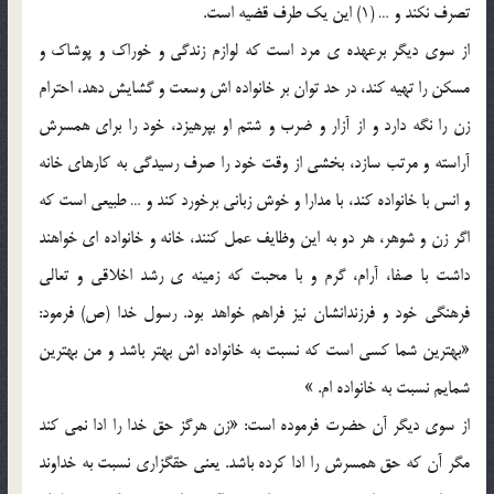
تصرف نکند و … (1) اين يک طرف قضيه است.
از سوي ديگر برعهده ي مرد است که لوازم زندگي و خوراک و پوشاک و
مسکن را تهيه کند، در حد توان بر خانواده اش وسعت و گشايش دهد، احترام
زن را نگه دارد و از آزار و ضرب و شتم او بپرهيزد، خود را براي همسرش
آراسته و مرتب سازد، بخشي از وقت خود را صرف رسيدگي به کارهاي خانه
و انس با خانواده کند، با مدارا و خوش زباني برخورد کند و … طبيعي است که
اگر زن و شوهر، هر دو به اين وظايف عمل کنند، خانه و خانواده اي خواهند
داشت با صفا، آرام، گرم و با محبت که زمينه ي رشد اخلاقي و تعالي
فرهنگي خود و فرزندانشان نيز فراهم خواهد بود. رسول خدا (ص) فرمود:
«بهترين شما کسي است که نسبت به خانواده اش بهتر باشد و من بهترين
شمايم نسبت به خانواده ام. »
از سوي ديگر آن حضرت فرموده است: «زن هرگز حق خدا را ادا نمي کند
مگر آن که حق همسرش را ادا کرده باشد. يعني حقگزاري نسبت به خداوند