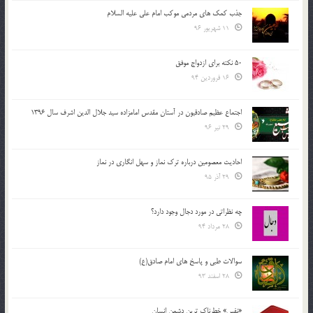
جذب کمک های مردمی موکب امام علی علیه السلام
11 شهریور 96
50 نکته برای ازدواج موفق
16 فروردین 94
اجتماع عظیم صادقیون در آستان مقدس امامزاده سید جلال الدین اشرف سال 1396
29 تیر 96
احادیث معصومین درباره ترک نماز و سهل انگاری در نماز
29 آذر 95
چه نظراتی در مورد دجال وجود دارد؟
28 مرداد 94
سوالات طبی و پاسخ های امام صادق(ع)
28 اسفند 93
«نفس» خطرناک ترین دشمن انسان