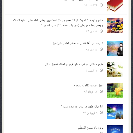
26 اسفند 93
مقام و درجه كدام يك از 14 معصوم بالاتر است چون بعضي امام علي ـ عليه السلام ـ
و بعضي ها امام زمان (عج) را از همه بالاتر مي دانند چرا؟
12 دی 94
تشرف علي آقا قاضي به محضر امام زمان(عج)
15 دی 95
طرح همگانی خواندن دعای فرج در لحظه تحویل سال
27 اسفند 03
چهل حدیث نگاه به نامحرم
13 خرداد 94
آیا جرقه ظهور در یمن زده شده است ؟!
8 فروردین 94
ویژه ماه شعبان المعظّم