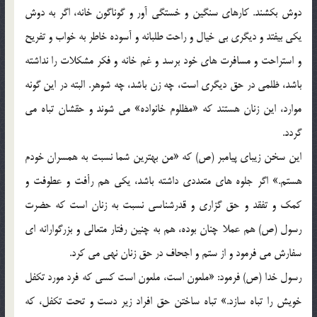
دوش بکشند. کارهاي سنگين و خستگي آور و گوناگون خانه، اگر به دوش
يکي بيفتد و ديگري بي خيال و راحت طلبانه و آسوده خاطر به خواب و تفريح
و استراحت و مسافرت هاي خود برسد و غم خانه و فکر مشکلات را نداشته
باشد، ظلمي در حق ديگري است، چه زن باشد، چه شوهر. البته در اين گونه
موارد، اين زنان هستند که «مظلوم خانواده» مي شوند و حقشان تباه مي
گردد.
اين سخن زيباي پيامبر (ص) که «من بهترين شما نسبت به همسران خودم
هستم.» اگر جلوه هاي متعددي داشته باشد، يکي هم رأفت و عطوفت و
کمک و تفقد و حق گزاري و قدرشناسي نسبت به زنان است که حضرت
رسول (ص) هم عملا چنان بوده، هم به چنين رفتار متعالي و بزرگوارانه اي
سفارش مي فرمود و از ستم و اجحاف در حق زنان نهي مي کرد.
رسول خدا (ص) فرمود: «ملعون است، ملعون است کسي که فرد مورد تکفل
خويش را تباه سازد.» تباه ساختن حق افراد زير دست و تحت تکفل، که