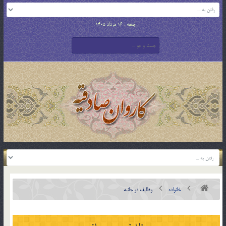
جمعه , 16 مرداد 1405
خانواده
وظايف دو جانبه