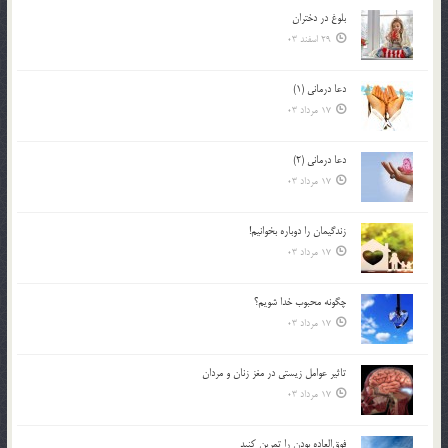
بلوغ در دختران
29 اسفند 03
دعا درمانی (1)
17 مرداد 03
دعا درمانی (2)
17 مرداد 03
زندگيمان را دوباره بخوانيم!
17 مرداد 03
چگونه محبوب خدا شويم؟
17 مرداد 03
تاثیر عوامل زيستي در مغز زنان و مردان
17 مرداد 03
فوق‌العاده بودن را تمرين كنيد