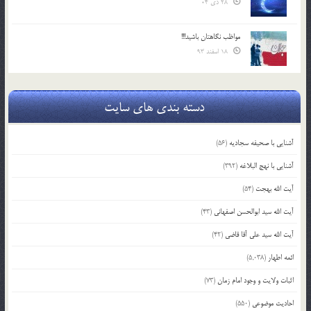
28 دی 04
مواظب نگاهتان باشید!!!
18 اسفند 93
دسته بندی های سایت
آشنایی با صحیفه سجادیه
(56)
آشنایی با نهج البلاغه
(392)
آیت الله بهجت
(54)
آیت الله سید ابوالحسن اصفهانی
(43)
آیت الله سید علی آقا قاضی
(42)
ائمه اطهار
(5,038)
اثبات ولایت و وجود امام زمان
(73)
احادیث موضوعی
(550)