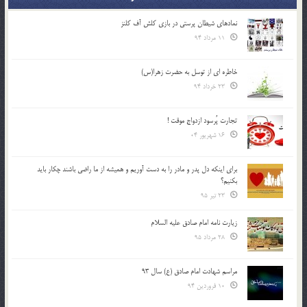
نمادهای شیطان پرستی در بازی کلش آف کلنز
11 مرداد 94
خاطره ای از توسل به حضرت زهرا(س)
23 خرداد 94
تجارت پُرسود ازدواج موقت !
16 شهریور 04
براي اينكه دل پدر و مادر را به دست آوريم و هميشه از ما راضي باشند چكار بايد
بكنيم؟
23 تیر 95
زیارت نامه امام صادق علیه السلام
28 مرداد 95
مراسم شهادت امام صادق (ع) سال 93
10 فروردین 94