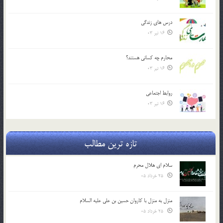
درس هاي زندگي
16 تیر 03
محارم چه کساني هستند؟
16 تیر 03
روابط اجتماعي
16 تیر 03
تازه ترین مطالب
سلام ای هلال محرم
25 خرداد 05
منزل به منزل با کاروان حسین بن علی علیه السلام
25 خرداد 05