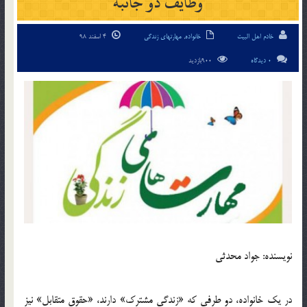
وظايف دو جانبه
خادم اهل البیت
خانواده
,
مهارتهای زندگی
4 اسفند 98
0 دیدگاه
900بازدید
نويسنده: جواد محدثي
در يک خانواده، دو طرفي که «زندگي مشترک» دارند، «حقوق متقابل» نيز