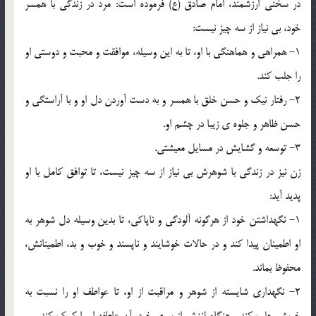
در سخني ارزشمند، امام صادق (ع) فرموده است: مرد در زندگي با همسر
خود، بي نياز از سه چيز نيست:
1- همراهي و هماهنگي با او، تا به اين وسيله، موافقت و محبت و دوستي او
را جلب کند.
2- رفتار نيک و حسن خلق با همسر و به دست آوردن دل او و با آراستگي و
حسن ظاهر و جلوه ي زيبا در چشم او.
3- توسعه و گشايش در مسايل معيشتي.
زن نيز در زندگي با شوهرش بي نياز از سه چيز نيست، تا توافق کامل با او
پديد آيد:
1- نگهداشتن خود از هرگونه آلودگي و ناپاکي، تا بدين وسيله دل شوهر به
او اطمينان پيدا کند و در حالات خوشايند و ناپسند و خوب و بد، اطمينانش،
محفوظ بماند.
2- نگهداري شايسته از شوهر و مراقبت از او، تا عواطف او را نسبت به