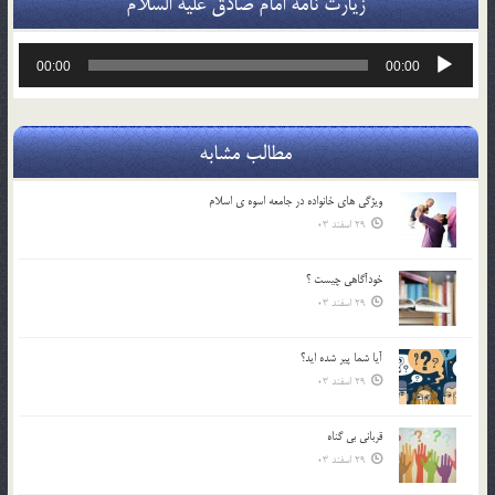
زیارت نامه امام صادق علیه السلام
پخش‌کننده
00:00
00:00
صوت
مطالب مشابه
ويژگي هاي خانواده در جامعه اسوه ي اسلام
29 اسفند 03
خودآگاهى چيست ؟
29 اسفند 03
آیا شما پیر شده اید؟
29 اسفند 03
قرباني بي گناه
29 اسفند 03