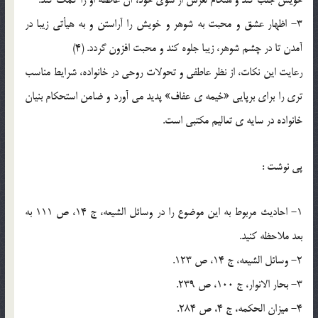
خويش جلب کند و هنگام لغزش از سوي خود، آن عاطفه او را کمک کند.
3- اظهار عشق و محبت به شوهر و خويش را آراستن و به هيأتي زيبا در
آمدن تا در چشم شوهر، زيبا جلوه کند و محبت افزون گردد. (4)
رعايت اين نکات، از نظر عاطفي و تحولات روحي در خانواده، شرايط مناسب
تري را براي برپايي «خيمه ي عفاف» پديد مي آورد و ضامن استحکام بنيان
خانواده در سايه ي تعاليم مکتبي است.
پي نوشت :
1- احاديث مربوط به اين موضوع را در وسائل الشيعه، ج 14، ص 111 به
بعد ملاحظه کنيد.
2- وسائل الشيعه، ج 14، ص 123.
3- بحار الانوار، ج 100، ص 239.
4- ميزان الحکمه، ج 4، ص 284.