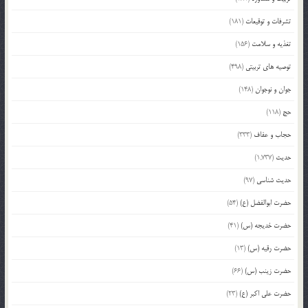
تشرفات و توقیعات
(181)
تغذیه و سلامت
(156)
توصیه های تربیتی
(498)
جوان و نوجوان
(148)
حج
(118)
حجاب و عفاف
(333)
حدیث
(1,737)
حدیث شناسی
(97)
حضرت ابوالفضل (ع)
(54)
حضرت خدیجه (س)
(41)
حضرت رقیه (س)
(13)
حضرت زینب (س)
(66)
حضرت علی اکبر (ع)
(23)