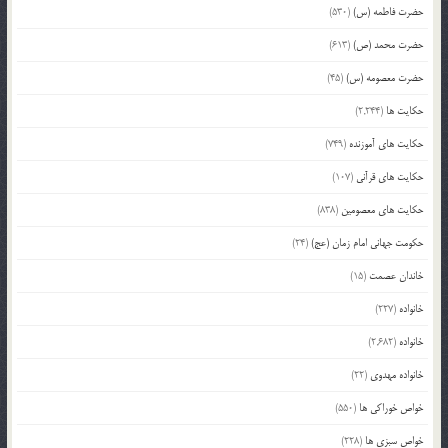
حضرت فاطمه (س)
(530)
حضرت محمد (ص)
(613)
حضرت معصومه (س)
(45)
حکایت ها
(2,244)
حکایت های آموزنده
(749)
حکایت های قرآنی
(107)
حکایت های معصومین
(838)
حکومت جهانی امام زمان (عج)
(24)
خاندان عصمت
(15)
خانواده
(227)
خانواده
(2,682)
خانواده مهدوی
(22)
خواص خوراکی ها
(550)
خواص سبزی ها
(228)