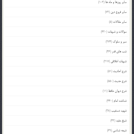
سایر روزها و ماه ها
(103)
سایر فروع دین
(72)
سایر مقالات
(5)
سوالات و شبهات
(420)
سیر و سلوک
(274)
شب های قدر
(46)
شبهات اخلاقی
(217)
شرح احادیث
(51)
شرح حدیث
(550)
شرح دیوان حافظ
(11)
شناخت امام
(440)
شهید دستغیب
(38)
شیخ مفید
(42)
شیعه شناسی
(69)