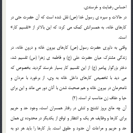
احساس رضايت و خرسندي.
در حالات و سيره ي رسول خدا (ص) نقل شده است که آن حضرت حتي در
کارهاي خانه، به همسرانش کمک مي کرد: که اين بالاتر از «تقسيم کار»
است.
وقتي به داوري حضرت رسول (ص) کارهاي بيرون خانه و درون خانه، در
زندگي مشترک ميان حضرت علي (ع) و فاطمه ي زهرا (س) تقسيم شد،
دختر بزرگوار پيامبر (ع) از اين تقسيم کار بسيار خرسند گرديد. بخصوص که
مي ديد با تخصيص کارهاي داخل خانه به وي، از برخورد با مردان و
نامحرمان در بيرون خانه و هم صحبت شدن با آنان دور مي ماند و اين براي
حيا و عفاف زن مناسب تر است. (2)
آن چه مانع بروز تشنج و تنش در رفتار همسران است، وجود حد و حريم
براي کارها و وظايف هر يک و انتظار و توقع از يکديگر در محدوده ي همان
حد و حريم و مراعات آن حدود و حقوق است. بار کارها را بايد هر دو به