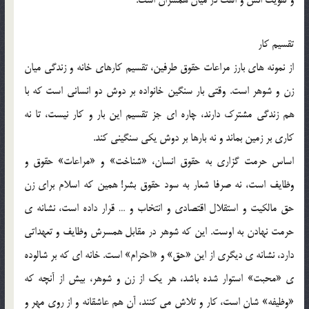
تقسيم کار
از نمونه هاي بارز مراعات حقوق طرفين، تقسيم کارهاي خانه و زندگي ميان
زن و شوهر است. وقتي بار سنگين خانواده بر دوش دو انساني است که با
هم زندگي مشترک دارند، چاره اي جز تقسيم اين بار و کار نيست، تا نه
کاري بر زمين بماند و نه بارها بر دوش يکي سنگيني کند.
اساس حرمت گزاري به حقوق انسان، «شناخت» و «مراعات» حقوق و
وظايف است، نه صرفا شعار به سود حقوق بشر! همين که اسلام براي زن
حق مالکيت و استقلال اقتصادي و انتخاب و … قرار داده است، نشانه ي
حرمت نهادن به اوست. اين که شوهر در مقابل همسرش وظايف و تعهداتي
دارد، نشانه ي ديگري از اين «حق» و «احترام» است. خانه اي که بر شالوده
ي «محبت» استوار شده باشد، هر يک از زن و شوهر، بيش از آنچه که
«وظيفه» شان است، کار و تلاش مي کنند، آن هم عاشقانه و از روي مهر و