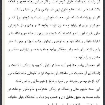
نيز وابسته به رعايت حقوق شوهر است و اگر در اين زمينه قصور و خلاف
باشد، نمازها و عبادت ها و حقوق الهي هم چندان ارزش و اعتباري ندارد.
اگر در روايات است که، زن، محبت خويش را نسبت به شوهر ابراز کند و
خويش را براي او بيارايد و سخنان دلپسند بگويد تا در چشم و دل شوهرش
جاي بگيرد، اين را هم گفته اند که شوهر، در بيرون از خانه حريم نگاه ها و
ارتباط هايش را نگه دارد و به نواميس ديگران چشم ندوزد و چون از سفر
بازمي گردد براي همسرش سوغاتي بياورد و هديه بدهد و نيازهاي عاطفي و
جنسي او را برآورد و …
اگر همسران پيامبر خدا (ص) به سفارش قرآن کريم، به زندگي با قناعت و
زاهدانه ي آن حضرت مي ساختند، آن حضرت نيز در کارهاي خانه کمک مي
کرد، از هر چه مي خوردند مي خورد و هرگز از هيچ غذايي بد نمي گفت.
اين است مفهوم عدل و انصاف در زندگي مشترک و خانوادگي. مراعات دو
جانبه نسبت به حقوق متقابل زن و شوهر، رمز دوام و استحکام بنيان خانواده
و تقويت انس و الفت در ميان همسران است.