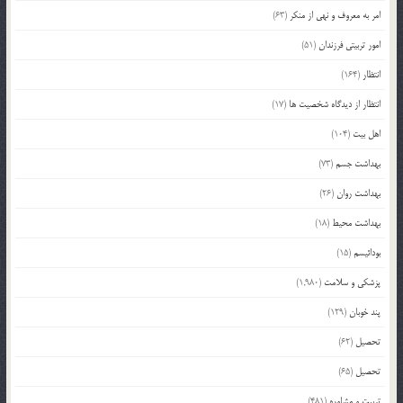
امر به معروف و نهی از منکر
(63)
امور تربیتی فرزندان
(51)
انتظار
(164)
انتظار از دیدگاه شخصیت ها
(17)
اهل بیت
(104)
بهداشت جسم
(73)
بهداشت روان
(26)
بهداشت محیط
(18)
بودائیسم
(15)
پزشکی و سلامت
(1,980)
پند خوبان
(129)
تحصیل
(62)
تحصیل
(65)
تربیت و مشاوره
(481)