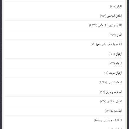
اخبار
(717)
اخلاق اسلامی
(956)
اخلاق و تربیت اسلامی
(2,836)
ادیان
(474)
ارتباط با امام زمان (عج)
(14)
ازدواج
(371)
ازدواج
(117)
ازدواج موقت
(32)
اسلام شناسی
(2,661)
اصحاب و یاران
(37)
اصول اعتقادی
(777)
اطلاعیه ها
(26)
اعتقادات و اصول دین
(28)