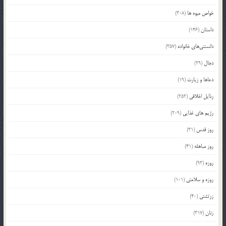
خواص میوه ها
(308)
داستان
(146)
دانستنی‌های خانواده
(357)
دجال
(29)
دعاها و زیارت
(19)
رذایل اخلاقی
(252)
رژیم های غذایی
(209)
روز قدس
(31)
روز مباهله
(41)
روزه
(93)
روزه و سلامتی
(101)
زرتشتی
(40)
زنان
(317)