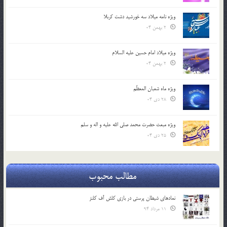
ویژه نامه میلاد سه خورشید دشت کربلا
2 بهمن 04
ویژه میلاد امام حسین علیه السلام
2 بهمن 04
ویژه ماه شعبان المعظّم
28 دی 04
ویژه مبعث حضرت محمد صلی الله علیه و اله و سلم
25 دی 04
مطالب محبوب
نمادهای شیطان پرستی در بازی کلش آف کلنز
11 مرداد 94