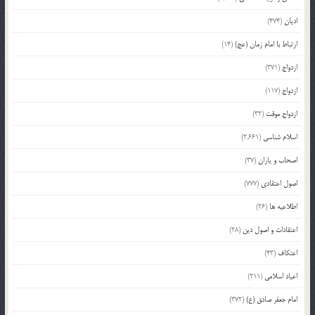
ادیان
(474)
ارتباط با امام زمان (عج)
(14)
ازدواج
(371)
ازدواج
(117)
ازدواج موقت
(32)
اسلام شناسی
(2,661)
اصحاب و یاران
(37)
اصول اعتقادی
(777)
اطلاعیه ها
(26)
اعتقادات و اصول دین
(28)
اعتکاف
(43)
اعیاد اسلامی
(211)
امام جعفر صادق (ع)
(372)