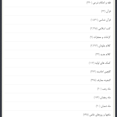
فقه و احکام شرعی
(340)
قرآن
(23)
قرآن شناسی
(1,861)
کتب اسلامی
(2,295)
کرامات و معجزات
(9)
کلام جاودان
(2,293)
کلام جدید
(34)
کمک های اولیه
(116)
گلچین احادیث
(372)
گنجینه معارف
(495)
ماه رجب
(20)
ماه رمضان
(176)
ماه شعبان
(20)
ماهها و روزهای خاص
(745)