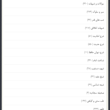
سوالات و شبهات
(420)
سیر و سلوک
(274)
شب های قدر
(46)
شبهات اخلاقی
(217)
شرح احادیث
(51)
شرح حدیث
(550)
شرح دیوان حافظ
(11)
شناخت امام
(440)
شهید دستغیب
(38)
شیخ مفید
(42)
شیعه شناسی
(69)
صحیفه سجادیه
(4)
طب سنتی و گیاهی
(147)
ظهور
(334)