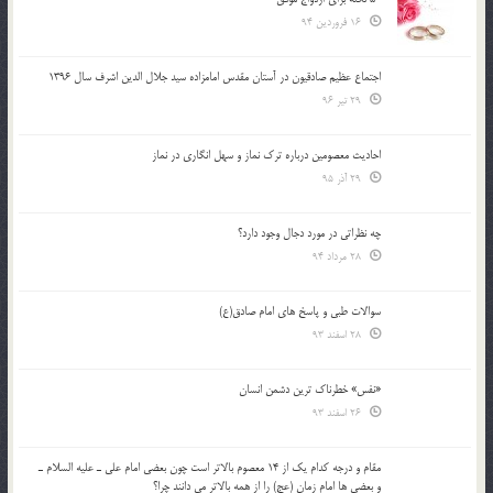
16 فروردین 94
اجتماع عظیم صادقیون در آستان مقدس امامزاده سید جلال الدین اشرف سال 1396
29 تیر 96
احادیث معصومین درباره ترک نماز و سهل انگاری در نماز
29 آذر 95
چه نظراتی در مورد دجال وجود دارد؟
28 مرداد 94
سوالات طبی و پاسخ های امام صادق(ع)
28 اسفند 93
«نفس» خطرناک ترین دشمن انسان
26 اسفند 93
مقام و درجه كدام يك از 14 معصوم بالاتر است چون بعضي امام علي ـ عليه السلام ـ
و بعضي ها امام زمان (عج) را از همه بالاتر مي دانند چرا؟