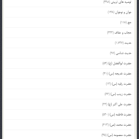
توصیه های تربیتی
(498)
جوان و نوجوان
(148)
حج
(118)
حجاب و عفاف
(333)
حدیث
(1,737)
حدیث شناسی
(97)
حضرت ابوالفضل (ع)
(54)
حضرت خدیجه (س)
(41)
حضرت رقیه (س)
(13)
حضرت زینب (س)
(66)
حضرت علی اکبر (ع)
(23)
حضرت فاطمه (س)
(530)
حضرت محمد (ص)
(613)
حضرت معصومه (س)
(45)