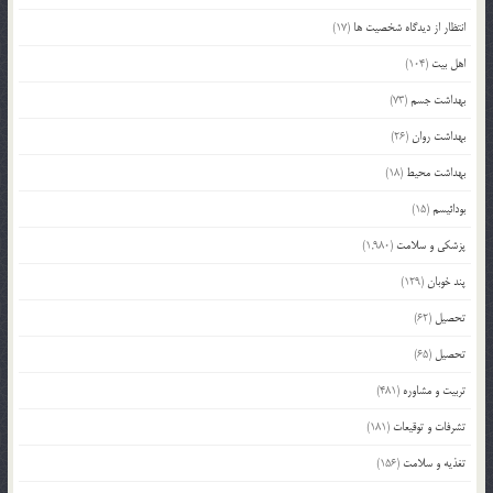
انتظار از دیدگاه شخصیت ها
(17)
اهل بیت
(104)
بهداشت جسم
(73)
بهداشت روان
(26)
بهداشت محیط
(18)
بودائیسم
(15)
پزشکی و سلامت
(1,980)
پند خوبان
(129)
تحصیل
(62)
تحصیل
(65)
تربیت و مشاوره
(481)
تشرفات و توقیعات
(181)
تغذیه و سلامت
(156)