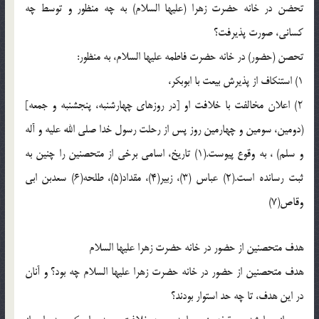
تحضن در خانه حضرت زهرا (علیها السلام) به چه منظور و توسط چه
کسانی، صورت پذیرفت؟
تحصن (حضور) در خانه حضرت فاطمه علیها السلام، به منظور:
1) استنکاف از پذیرش بیعت با ابوبکر،
۲) اعلان مخالفت با خلافت او [در روزهای چهارشنبه، پنجشنبه و جمعه]
(دومین، سومین و چهارمین روز پس از رحلت رسول خدا صلی الله علیه و آله
و سلم) ، به وقوع پیوست.(1) تاریخ، اسامی برخی از متحصنین را چنین به
ثبت رسانده است.(2) عباس (3)، زبیر(4)، مقداد(5)، طلحه(6) سعدبن ابی
وقاص(7)
هدف متحصنین از حضور در خانه حضرت زهرا علیها السلام
هدف متحصنین از حضور در خانه حضرت زهرا علیها السلام چه بود؟ و آنان
در این هدف، تا چه حد استوار بودند؟