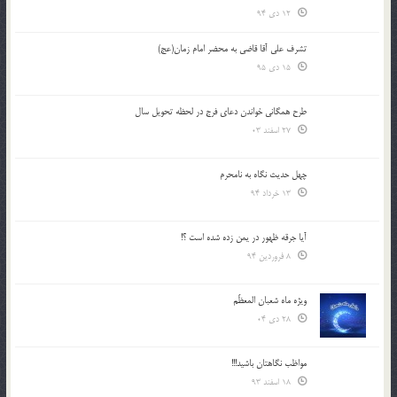
12 دی 94
تشرف علي آقا قاضي به محضر امام زمان(عج)
15 دی 95
طرح همگانی خواندن دعای فرج در لحظه تحویل سال
27 اسفند 03
چهل حدیث نگاه به نامحرم
13 خرداد 94
آیا جرقه ظهور در یمن زده شده است ؟!
8 فروردین 94
ویژه ماه شعبان المعظّم
28 دی 04
مواظب نگاهتان باشید!!!
18 اسفند 93