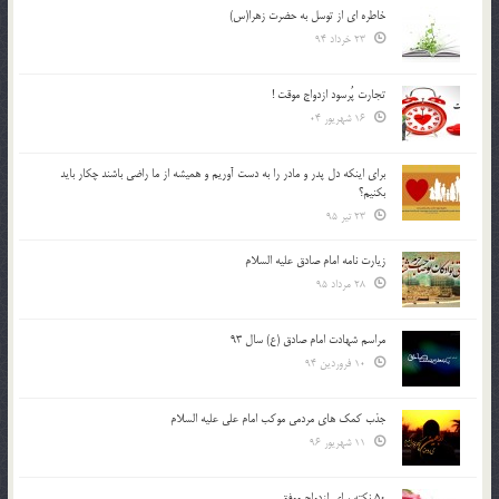
خاطره ای از توسل به حضرت زهرا(س)
23 خرداد 94
تجارت پُرسود ازدواج موقت !
16 شهریور 04
براي اينكه دل پدر و مادر را به دست آوريم و هميشه از ما راضي باشند چكار بايد
بكنيم؟
23 تیر 95
زیارت نامه امام صادق علیه السلام
28 مرداد 95
مراسم شهادت امام صادق (ع) سال 93
10 فروردین 94
جذب کمک های مردمی موکب امام علی علیه السلام
11 شهریور 96
50 نکته برای ازدواج موفق