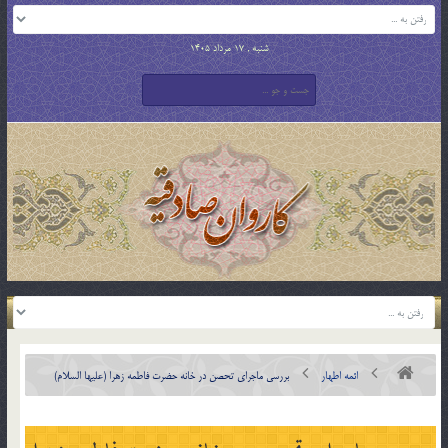
شنبه , 17 مرداد 1405
ائمه اطهار
بررسی ماجرای تحصن در خانه حضرت فاطمه زهرا (علیها السلام)