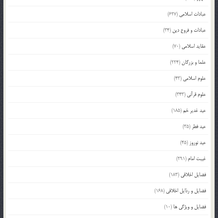
عبادات اسلامی
(627)
عبادات و فروع دین
(34)
عقاید اسلامی
(70)
علما و بزرگان
(224)
علوم اسلامی
(43)
علوم قرآنی
(343)
عید غدیر خم
(185)
عید فطر
(35)
عید نوروز
(45)
غیبت امام
(291)
فضایل اخلاقی
(183)
فضایل و رذایل اخلاقی
(168)
فضایل و ویژگی ها
(10)