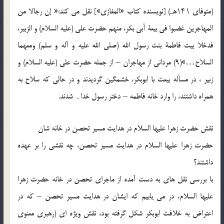
(متوفای ۱۴۱هـ) [نویسنده کتاب «المغازی»] نقل می کند:« إن رجالا من
المهاجرین غضبوا فی بیعة أبی بکر، منهم حضرت على (علیه السلام) و الزبیر،
فدخلا بیت فاطمة بنت رسول الله (صلی الله علیه و آله و سلم) ومعهما
السلاح…»(9) مردانی از مهاجران – از جمله حضرت على (علیه السلام) و
زبیر ، در مسأله بیعت با ابوبکر، خشمگین گردیدند و در حالی که سلاح به
همراه داشتند، را وارد خانه فاطمه – دختر رسول خدا۔ شدند.
نقش حضرت زهرا علیها السلام در هدایت مسیر تحصن در خانه شان
حضرت زهرا علیها السلام در هدایت مسیر تحصن، چه نقشی را بر عهده
داشتند؟
با بررسی نقل های به دست آمده از ماجرای تحصن در خانه حضرت زهرا
علیها السلام، در می یابیم که ایشان در هدایت مسیر تحصن – که در
اعتراض به خلافت ابوبکر شکل گرفته بود، نقش ویژه ای (رهبری معنوی