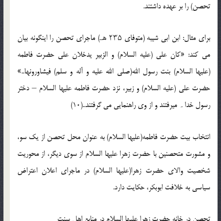
تحصن) را بر عهده داشتند.
برای مثال: ابن ابی شیبه (متوفای ۲۳۵ هـ) ماجرای تحصن را اینگونه بیان
می کند: «کان على (علیه السلام) و الزبیر یدخلان على حضرت فاطمه
(علیها السلام) بنت رسول الله(صلی الله علیه و آله و سلم) فیشاورونها..»
حضرت على (علیه السلام) و زبیر، نزد حضرت فاطمه علیها السلام – دختر
رسول خدا۔ میرفتند و از وی راهنمایی می گرفتند..(10)
انتخاب بیت حضرت فاطمه(علیها السلام) به عنوان محل تحصن از یک سو،
و مشورت متحصنین با حضرت زهرا علیها السلام از سوی دیگر، از محوریت
شخصیت والای حضرت زهرا(علیها السلام) در ماجرای اعلان اعتراض
سیاسی به خلافت ابوبکر، حکایت دارد.
تحصن در خانه حضرت زهرا علیها السلام در منابع اهل سنت