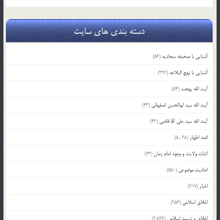
دسته بندی های سایت
آشنایی با صحیفه سجادیه
(56)
آشنایی با نهج البلاغه
(392)
آیت الله بهجت
(54)
آیت الله سید ابوالحسن اصفهانی
(43)
آیت الله سید علی آقا قاضی
(42)
ائمه اطهار
(5,038)
اثبات ولایت و وجود امام زمان
(73)
احادیث موضوعی
(550)
اخبار
(717)
اخلاق اسلامی
(956)
اخلاق و تربیت اسلامی
(2,836)