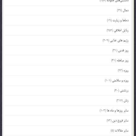
دانستنی‌های خانواده
(357)
دجال
(29)
دعاها و زیارت
(19)
رذایل اخلاقی
(252)
رژیم های غذایی
(209)
روز قدس
(31)
روز مباهله
(41)
روزه
(93)
روزه و سلامتی
(101)
زرتشتی
(40)
زنان
(317)
سایر روزها و ماه ها
(103)
سایر فروع دین
(72)
سایر مقالات
(5)