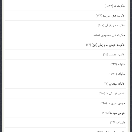
حکایت ها
(2,244)
حکایت های آموزنده
(749)
حکایت های قرآنی
(107)
حکایت های معصومین
(838)
حکومت جهانی امام زمان (عج)
(24)
خاندان عصمت
(15)
خانواده
(227)
خانواده
(2,682)
خانواده مهدوی
(22)
خواص خوراکی ها
(550)
خواص سبزی ها
(228)
خواص میوه ها
(308)
داستان
(146)