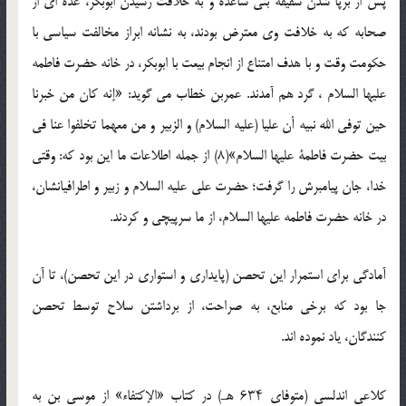
پس از برپا شدن سقیفه بنی ساعده و به خلافت رسیدن ابوبکر، عده ای از
صحابه که به خلافت وی معترض بودند، به نشانه ابراز مخالفت سیاسی با
حکومت وقت و با هدف امتناع از انجام بیعت با ابوبکر، در خانه حضرت فاطمه
علیها السلام ، گرد هم آمدند. عمربن خطاب می گوید: «إنه کان من خبرنا
حین توفی الله نبیه أن علیا (علیه السلام) و الزبیر و من معهما تخلفوا عنا فی
بیت حضرت فاطمة علیها السلام»(8) از جمله اطلاعات ما این بود که: وقتی
خدا، جان پیامبرش را گرفت؛ حضرت علی علیه السلام و زبیر و اطرافیانشان،
در خانه حضرت فاطمه علیها السلام، از ما سرپیچی و کردند.
آمادگی برای استمرار این تحصن (پایداری و استواری در این تحصن)، تا آن
جا بود که برخی منابع، به صراحت، از برداشتن سلاح توسط تحصن
کنندگان، یاد نموده اند.
کلاعی اندلسی (متوفای ۶۳۴ هـ) در کتاب «الإکتفاء» از موسی بن به