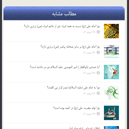
مطالب مشابه
چرا امام علی (ع) نسبت به همه انبیاء غیر از خاتم انبیاء (ص) برتری دارد؟
29 اسفند 03
چرا امام علی (ع) بر سایر صحابه پیامبر (ص) برتری دارد؟
29 اسفند 03
آیا شمشیر (ذوالفقار ) امیر المومنین علیه السلام دو سر داشته است؟
29 اسفند 03
چرا به امام علی (علیه السلام) حیدرکرار می گفتند؟
29 اسفند 03
چرا تولد حضرت علی (ع) در کعبه بوده است؟
29 اسفند 03
اخلاق اجتماعی امام جواد (ع)