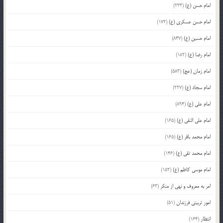
امام حسن (ع)
(233)
امام حسن عسکری (ع)
(172)
امام حسین (ع)
(847)
امام رضا (ع)
(182)
امام زمان (عج)
(583)
امام سجاد (ع)
(227)
امام علی (ع)
(894)
امام علی النقی (ع)
(165)
امام محمد باقر (ع)
(165)
امام محمد تقی (ع)
(146)
امام موسی کاظم (ع)
(152)
امر به معروف و نهی از منکر
(63)
امور تربیتی فرزندان
(51)
انتظار
(164)