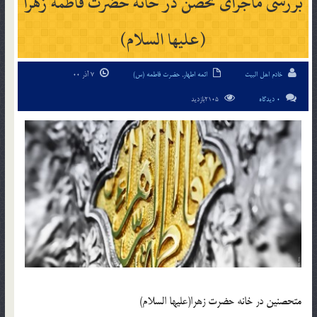
بررسی ماجرای تحصن در خانه حضرت فاطمه زهرا
(علیها السلام)
خادم اهل البیت
ائمه اطهار
,
حضرت فاطمه (س)
7 آذر 00
0 دیدگاه
2105بازدید
متحصنین در خانه حضرت زهرا(علیها السلام)