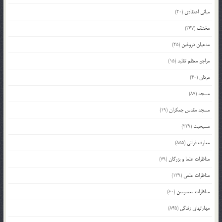
مبانی اعتقادی
(20)
مختلف
(367)
مدعیان دروغین
(25)
مراجع معظم تقلید
(15)
مردان
(40)
مسجد
(87)
مسجد مقدس جمکران
(19)
مسیحیت
(229)
معارف قرآنی
(855)
مناظرات علما و بزرگان
(79)
مناظرات علمی
(139)
مناظرات معصومین
(60)
مهارتهای زندگی
(845)