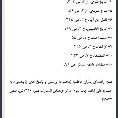
۴- تاریخ طبری، ج ۳، ص ۲۰۲.
5- شرح حدیدی، ج ۲، ص ۵۶.
۶-کامل ابن أثیر، ج ۲، ص ۳۲۵.
۷- تاریخ الخمیس، ج ۲، ص ۱۶۹
۸- مسند احمد، ج ۱، ص ۵۵
9- الإکتفاء، ج ۲، ص ۴۴۶
10- المصنف، ج ۷، ص ۴۳۳
11- سقیفه، علامه عسکر ،ص ۹۹.
منبع: راهنمای یاوران فاطمیه (مجموعه پرسش و پاسخ های پژوهشی)، به
اهتمام: علی لباف، چاپ سوم، مرکز فرهنگی انتشارات منیر، 1390ش، صص
33-27