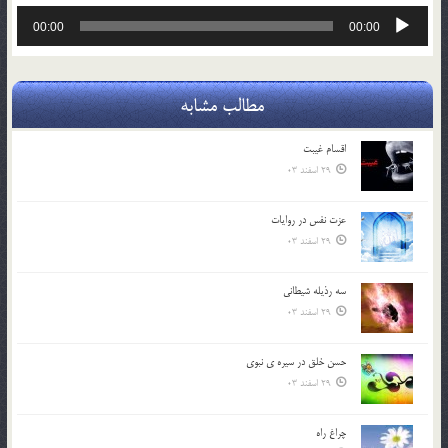
پخش‌کننده
00:00
00:00
صوت
مطالب مشابه
اقسام غيبت
29 اسفند 03
عزت نفس در روايات
29 اسفند 03
سه رذیله شیطانی
29 اسفند 03
حسن خلق در سيره ي نبوي
29 اسفند 03
چراغ راه