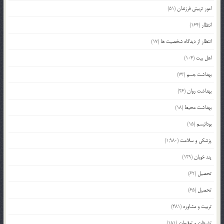
امور تربیتی فرزندان
(51)
انتظار
(164)
انتظار از دیدگاه شخصیت ها
(17)
اهل بیت
(104)
بهداشت جسم
(73)
بهداشت روان
(26)
بهداشت محیط
(18)
بودائیسم
(15)
پزشکی و سلامت
(1,980)
پند خوبان
(129)
تحصیل
(62)
تحصیل
(65)
تربیت و مشاوره
(481)
تشرفات و توقیعات
(181)