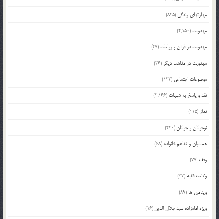
مهارتهای زندگی
(845)
مهدویت
(2,150)
مهدویت در قرآن و روایات
(47)
مهدویت در مذاهب دیگر
(36)
موضوعات اجتماعی
(122)
نقد و پاسخ به شبهات
(2,166)
نماز
(225)
نوجوانان و جوانان
(440)
همسران و تفاهم خانواده
(68)
وقف
(77)
ولایت فقیه
(37)
ویتامین ها
(89)
ویژه امامزاده سید جلال الدین
(16)