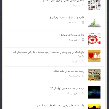
نمادهای شیطان پرستی در بازی کلش آف کلنز
11 مرداد 94
خاطره ای از توسل به حضرت زهرا(س)
23 خرداد 94
تجارت پُرسود ازدواج موقت !
16 شهریور 04
براي اينكه دل پدر و مادر را به دست آوريم و هميشه از ما راضي باشند چكار بايد
بكنيم؟
23 تیر 95
زیارت نامه امام صادق علیه السلام
28 مرداد 95
مراسم شهادت امام صادق (ع) سال 93
10 فروردین 94
جذب کمک های مردمی موکب امام علی علیه السلام