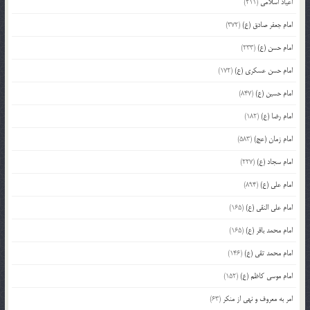
اعیاد اسلامی
(211)
امام جعفر صادق (ع)
(372)
امام حسن (ع)
(233)
امام حسن عسکری (ع)
(172)
امام حسین (ع)
(847)
امام رضا (ع)
(182)
امام زمان (عج)
(583)
امام سجاد (ع)
(227)
امام علی (ع)
(894)
امام علی النقی (ع)
(165)
امام محمد باقر (ع)
(165)
امام محمد تقی (ع)
(146)
امام موسی کاظم (ع)
(152)
امر به معروف و نهی از منکر
(63)