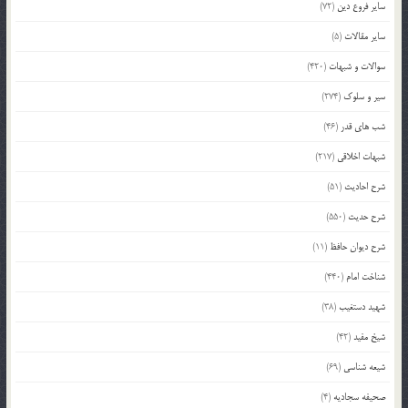
سایر فروع دین
(72)
سایر مقالات
(5)
سوالات و شبهات
(420)
سیر و سلوک
(274)
شب های قدر
(46)
شبهات اخلاقی
(217)
شرح احادیث
(51)
شرح حدیث
(550)
شرح دیوان حافظ
(11)
شناخت امام
(440)
شهید دستغیب
(38)
شیخ مفید
(42)
شیعه شناسی
(69)
صحیفه سجادیه
(4)