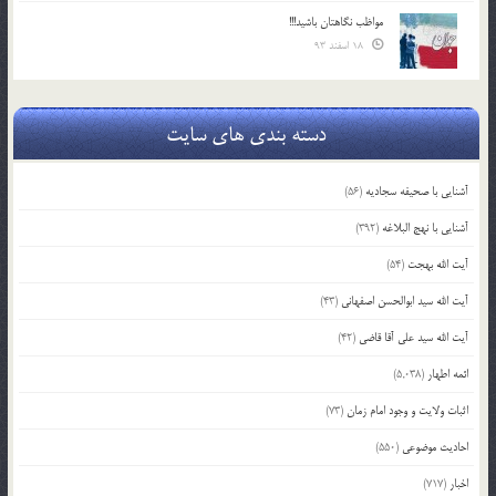
مواظب نگاهتان باشید!!!
18 اسفند 93
دسته بندی های سایت
آشنایی با صحیفه سجادیه
(56)
آشنایی با نهج البلاغه
(392)
آیت الله بهجت
(54)
آیت الله سید ابوالحسن اصفهانی
(43)
آیت الله سید علی آقا قاضی
(42)
ائمه اطهار
(5,038)
اثبات ولایت و وجود امام زمان
(73)
احادیث موضوعی
(550)
اخبار
(717)