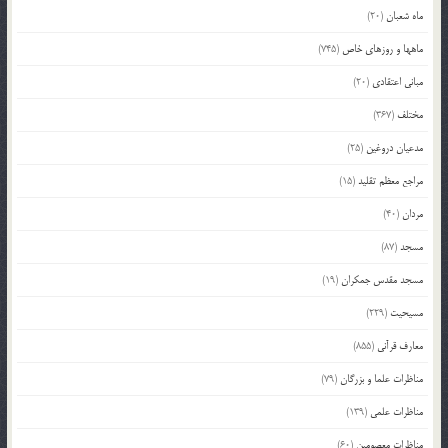
ماه شعبان
(20)
ماهها و روزهای خاص
(745)
مبانی اعتقادی
(20)
مختلف
(367)
مدعیان دروغین
(25)
مراجع معظم تقلید
(15)
مردان
(40)
مسجد
(87)
مسجد مقدس جمکران
(19)
مسیحیت
(229)
معارف قرآنی
(855)
مناظرات علما و بزرگان
(79)
مناظرات علمی
(139)
مناظرات معصومین
(60)