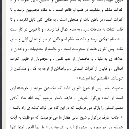
کثرات ملک و ملکوت در قلب او ظاهر است ، به مقام مجذوبين نرسد و تا
کثرات اسماء در باطن ذات او متجلي است ، به فناي کلي نايل نگردد ، و تا
قلب التفات به مقامات دارد ، به مقام کمال فنا نرسد ، و تا تلوين در کار است
، به مقام تمکين نرسد و ذات به مقام اسم ذاتي در سر او تجلي ازلي و ابدي
نکند. پس تقواي عامه از محرمات است ، و خاصه از مشتهيات، و زاهدان از
علاقه ي به دنيا ، و مخلصان از حب نفس ، و مجذوبان از ظهور کثرات
افعالي ، و فانيان از کثرات اسمائي ، و واصلان از توجه به فنا ، و متمکنان از
تلوينات. «فاستقم کما امرت.»»
حضرت امام، پس از شرح تقواي عامه که نخستين مرتبه از خويشتنداري
است از استاد بزرگوار خويش ، عارف نامدار مرحوم آيت الله شاه آبادي
دستورالعملي را بازگو مي فرمايند که در اين گام مي تواند توشه ي راه باشد:
« جناب عارف بزرگوار و شيخ عالي مقدار ما مي فرمودند که مواظبت به آيات
شريفه ي آخر سوره ي حشر، از آيه ي شريفه ي « يا ايها الذين آمنوا اتقوا