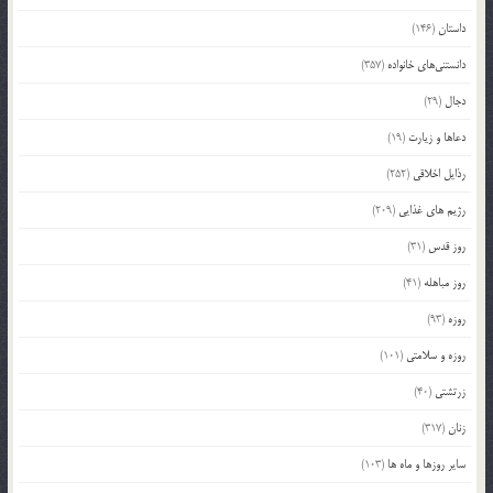
داستان
(146)
دانستنی‌های خانواده
(357)
دجال
(29)
دعاها و زیارت
(19)
رذایل اخلاقی
(252)
رژیم های غذایی
(209)
روز قدس
(31)
روز مباهله
(41)
روزه
(93)
روزه و سلامتی
(101)
زرتشتی
(40)
زنان
(317)
سایر روزها و ماه ها
(103)