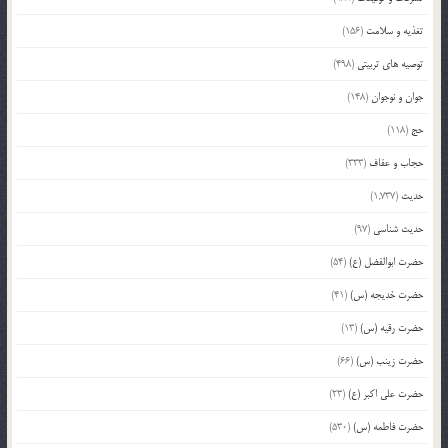
تغذیه و سلامت
(156)
توصیه های تربیتی
(498)
جوان و نوجوان
(148)
حج
(118)
حجاب و عفاف
(333)
حدیث
(1,737)
حدیث شناسی
(97)
حضرت ابوالفضل (ع)
(54)
حضرت خدیجه (س)
(41)
حضرت رقیه (س)
(13)
حضرت زینب (س)
(66)
حضرت علی اکبر (ع)
(23)
حضرت فاطمه (س)
(530)