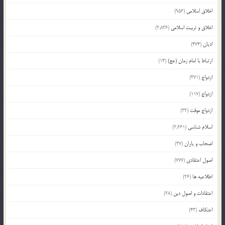
اخلاق اسلامی
(956)
اخلاق و تربیت اسلامی
(2,836)
ادیان
(474)
ارتباط با امام زمان (عج)
(14)
ازدواج
(371)
ازدواج
(117)
ازدواج موقت
(32)
اسلام شناسی
(2,661)
اصحاب و یاران
(37)
اصول اعتقادی
(777)
اطلاعیه ها
(26)
اعتقادات و اصول دین
(28)
اعتکاف
(43)