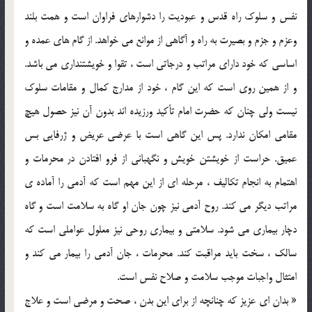
نفس و سلوک راه قدس و عبوديت را دشوارهاي فراوان است و همت بلند
وعزم و جزم و بصيرت به راه و آگاهي از موانع مي خواهد. از گام هاي عمده و
اساسي که خود داراي مراتب و درجاتي است ، تقوا و خويشتنداري مي باشد.
و از همين روي است که اين گام ، خود از مدارج کمال و مقامات سلوک
نيست ولي چنان که حضرت امام تأکيد ورزيده اند بدون آن نيز حصول هيچ
مقامي امکان ندارد. پس اين گاهي است با عرضي عريض و ژرفايي بس
عميق. حراست از خويشتن خويش و نگهباني از فرو افتادن در محرمات و
اهتمام به انجام تکاليف ، مرحله اي از اين مهم است که آدمي را آماده ي
مراتب ديگر مي کند. روح آدمي نيز چون جان او گاه به سلامت است و گاه
دچار بيماري مي شود. سلامتي و بيماري روحي نيز معلول عواملي است که
سالک ، سخت بايد مراقبت کند. محرمات ، جان آدمي را بيمار مي کند و
امتثال واجبات موجب سلامت و صلاح نفس است.
« بدان اي عزيز که چنانچه از براي اين بدن ، صحت و مرضي است و علاج