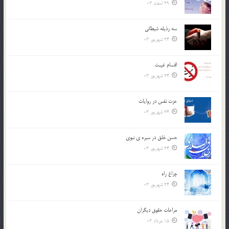
29 اسفند 03
سه رذیله شیطانی
24 شهریور 03
اقسام غيبت
24 شهریور 03
عزت نفس در روايات
24 شهریور 03
حسن خلق در سيره ي نبوي
24 شهریور 03
چراغ راه
24 شهریور 03
مراعات حقوق ديگران
15 مرداد 03