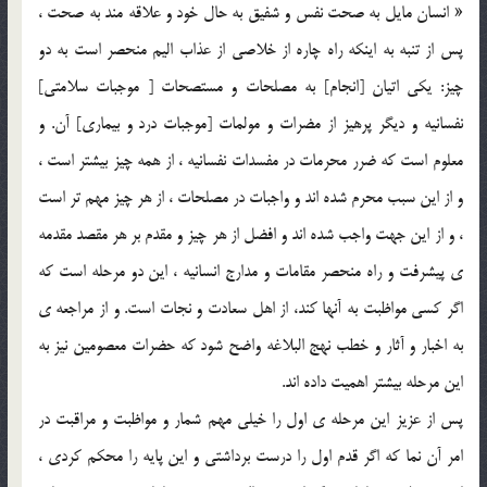
« انسان مايل به صحت نفس و شفيق به حال خود و علاقه مند به صحت ،
پس از تنبه به اينکه راه چاره از خلاصي از عذاب اليم منحصر است به دو
چيز: يکي اتيان [انجام] به مصلحات و مستصحات [ موجبات سلامتي]
نفسانيه و ديگر پرهيز از مضرات و مولمات [موجبات درد و بيماري] آن. و
معلوم است که ضرر محرمات در مفسدات نفسانيه ، از همه چيز بيشتر است ،
و از اين سبب محرم شده اند و واجبات در مصلحات ، از هر چيز مهم تر است
، و از اين جهت واجب شده اند و افضل از هر چيز و مقدم بر هر مقصد مقدمه
ي پيشرفت و راه منحصر مقامات و مدارج انسانيه ، اين دو مرحله است که
اگر کسي مواظبت به آنها کند، از اهل سعادت و نجات است. و از مراجعه ي
به اخبار و آثار و خطب نهج البلاغه واضح شود که حضرات معصومين نيز به
اين مرحله بيشتر اهميت داده اند.
پس از عزيز اين مرحله ي اول را خيلي مهم شمار و مواظبت و مراقبت در
امر آن نما که اگر قدم اول را درست برداشتي و اين پايه را محکم کردي ،