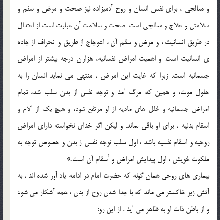
و معالجي ، براي نفس انسان و روح آدميزاده نيز صحت و مرض و سقم و
سلامتي و علاج و معالجي است. صحت و سلامت آن عبارت است از اعتدال
در طريق انسانيت ، و مرض و سقم آن ، اعوجاج از طريق و انحراف از جاده
ي انسانيت است. و اهميت امراض نفسانيه، هزاران درجه بيشتر از امراض
جسمانيه است. زيرا که غايت اين امراض ، منتهي مي نمايد انسان را به
حلول موت، و همين که مرگ آمد و توجه نفس از بدن سلب شد، تمام
امراض جسمانيه و خلل هاي ماديه از او مرتفع شود، و هيچ يک از آلام و
اسقام بدنيه ، براي او باقي نماند. و ليکن اگر خداي نخواسته داراي امراض
روحيه و اسقام نفسيه باشد ، اول سلب توجه نفس از بدن و حصوص توجه به
ملکوت خويش ، اول پيدايش امراض و أسقام آن است.»
بيماري هاي روحي همان گونه که حضرت امام در ادامه ياد آور شده اند ، به
آتش زير خاکستر مي ماند که با جدا شدن روح از بدن ، همه آشکار مي شود
و از باطن ذات او به ظاهر مي آيد . از اين رو: