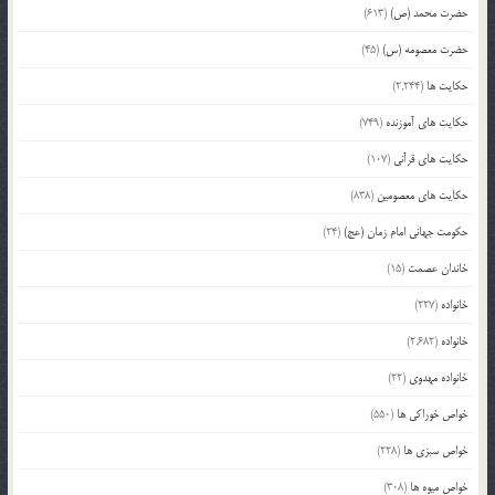
حضرت محمد (ص)
(613)
حضرت معصومه (س)
(45)
حکایت ها
(2,244)
حکایت های آموزنده
(749)
حکایت های قرآنی
(107)
حکایت های معصومین
(838)
حکومت جهانی امام زمان (عج)
(24)
خاندان عصمت
(15)
خانواده
(227)
خانواده
(2,682)
خانواده مهدوی
(22)
خواص خوراکی ها
(550)
خواص سبزی ها
(228)
خواص میوه ها
(308)