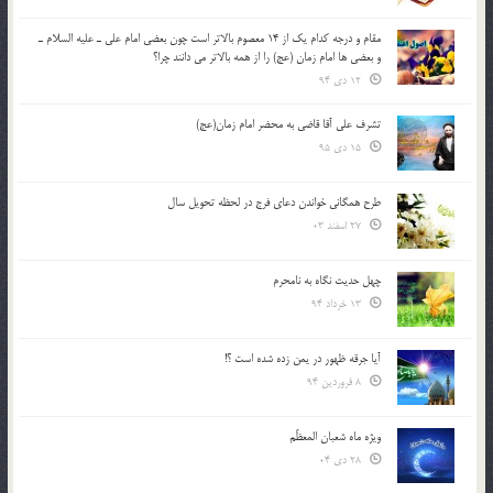
مقام و درجه كدام يك از 14 معصوم بالاتر است چون بعضي امام علي ـ عليه السلام ـ
و بعضي ها امام زمان (عج) را از همه بالاتر مي دانند چرا؟
12 دی 94
تشرف علي آقا قاضي به محضر امام زمان(عج)
15 دی 95
طرح همگانی خواندن دعای فرج در لحظه تحویل سال
27 اسفند 03
چهل حدیث نگاه به نامحرم
13 خرداد 94
آیا جرقه ظهور در یمن زده شده است ؟!
8 فروردین 94
ویژه ماه شعبان المعظّم
28 دی 04