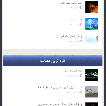
چشم ‏چرانى و هرزه‏ چشمى
30 تیر 03
درست ببينيم
30 تیر 03
پندهاي اخلاقي امام خميني (ره)
30 تیر 03
تازه ترین مطالب
سلام ای هلال محرم
25 خرداد 05
منزل به منزل با کاروان حسین بن علی علیه السلام
25 خرداد 05
پاسخ امام زمان علیه السلام به چند شبهه عاشورایی