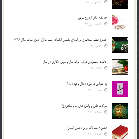
11 شهریور 96
50 نکته برای ازدواج موفق
16 فروردین 94
اجتماع عظیم صادقیون در آستان مقدس امامزاده سید جلال الدین اشرف سال 1396
29 تیر 96
احادیث معصومین درباره ترک نماز و سهل انگاری در نماز
29 آذر 95
چه نظراتی در مورد دجال وجود دارد؟
28 مرداد 94
سوالات طبی و پاسخ های امام صادق(ع)
28 اسفند 93
«نفس» خطرناک ترین دشمن انسان
26 اسفند 93