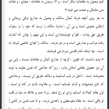
اميد وصول به مقامات ديگر است ، و الا رسيدن به مقامات ، ممتنع ، و نجات
بس مشکل و صعب مي شود.»
به هر روي آنچه شرط کمال سالک و وصول به مدارج ترقي روحاني و
ارتقاي معنوي است و بي آن ، اساسا سالک را نرسد که خود را در سلوک
طريق حق پندارد ، تقوا و خويشتنداري است و اين مهم را چنان که اشارت
رفت مراتب و مدارجي است و در هر مرتبه ، سالک را تقواي خاصي شرط راه
است ، چه اينکه امام (قدس سره) مي فرمايند:
« ببايد دانست که تقوي ، گرچه از مدارج کمال و مقامات نيست ، ولي بي
آن نيز حصول مقامي امکان ندارد ، زيرا که مادامي که نفس ملوث به لوث
محرمات است ، داخل در باب انسانيت و سالک طريق آن نيست ، و مادامي
که تابع مشتبهات و لذايذ نفسانيه است ، و حلاوت لذايد در کام او است ،
اول مقام کمالات انسانيه براي او رخ ندهد ، و تا حب و علاقه به دنيا در قلب
او باقي است ، به مقام متوسطين و زاهدين نرسد ، و تا حب نفس در کامن [
درون ناپيدا] ذات او است به مقام مخلصين و محبين نايل نگردد ، و تا