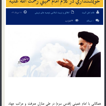
خويشتنداري در کلام امام خميني رحمت الله عليه
خادم اهل البیت
اخلاق و تربیت اسلامی
,
توصیه های تربیتی
11 مرداد 02
0 دیدگاه
564بازدید
همگاني با امام خميني (قدس سره) در طي منازل معرفت و مراتب جهاد