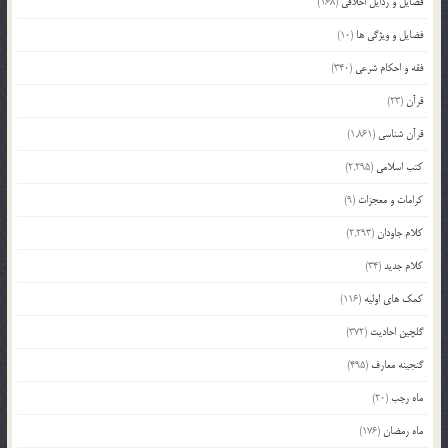
فضایل و رذایل اخلاقی
(168)
فضایل و ویژگی ها
(10)
فقه و احکام شرعی
(340)
قرآن
(23)
قرآن شناسی
(1,861)
کتب اسلامی
(2,295)
کرامات و معجزات
(9)
کلام جاودان
(2,293)
کلام جدید
(34)
کمک های اولیه
(116)
گلچین احادیث
(372)
گنجینه معارف
(495)
ماه رجب
(20)
ماه رمضان
(176)