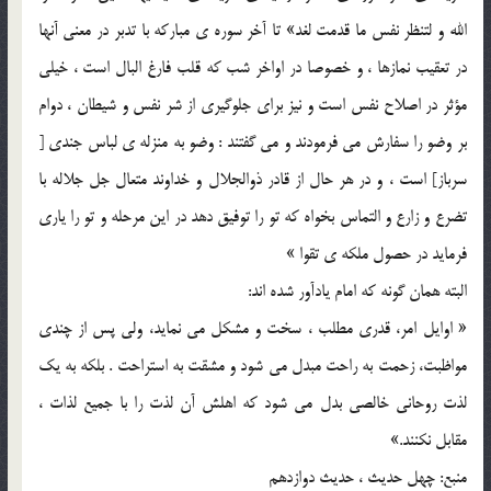
الله و لتنظر نفس ما قدمت لغد» تا آخر سوره ي مبارکه با تدبر در معني آنها
در تعقيب نمازها ، و خصوصا در اواخر شب که قلب فارغ البال است ، خيلي
مؤثر در اصلاح نفس است و نيز براي جلوگيري از شر نفس و شيطان ، دوام
بر وضو را سفارش مي فرمودند و مي گفتند : وضو به منزله ي لباس جندي [
سرباز] است ، و در هر حال از قادر ذوالجلال و خداوند متعال جل جلاله با
تضرع و زارع و التماس بخواه که تو را توفيق دهد در اين مرحله و تو را ياري
فرمايد در حصول ملکه ي تقوا »
البته همان گونه که امام يادآور شده اند:
« اوايل امر، قدري مطلب ، سخت و مشکل مي نمايد، ولي پس از چندي
مواظبت، زحمت به راحت مبدل مي شود و مشقت به استراحت . بلکه به يک
لذت روحاني خالصي بدل مي شود که اهلش آن لذت را با جميع لذات ،
مقابل نکنند.»
منبع: چهل حديث ، حديث دوازدهم