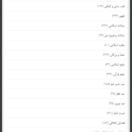
طب سنتی و گیاهی
(147)
ظهور
(334)
عبادات اسلامی
(627)
عبادات و فروع دین
(34)
عقاید اسلامی
(70)
علما و بزرگان
(224)
علوم اسلامی
(43)
علوم قرآنی
(343)
عید غدیر خم
(185)
عید فطر
(35)
عید نوروز
(45)
غیبت امام
(291)
فضایل اخلاقی
(183)