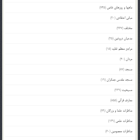
ماهها و روزهای خاص
(745)
مبانی اعتقادی
(20)
مختلف
(367)
مدعیان دروغین
(25)
مراجع معظم تقلید
(15)
مردان
(40)
مسجد
(87)
مسجد مقدس جمکران
(19)
مسیحیت
(229)
معارف قرآنی
(855)
مناظرات علما و بزرگان
(79)
مناظرات علمی
(139)
مناظرات معصومین
(60)