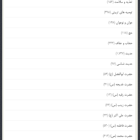
تغذیه و سلامت
(156)
توصیه های تربیتی
(498)
جوان و نوجوان
(148)
حج
(118)
حجاب و عفاف
(333)
حدیث
(1,737)
حدیث شناسی
(97)
حضرت ابوالفضل (ع)
(54)
حضرت خدیجه (س)
(41)
حضرت رقیه (س)
(13)
حضرت زینب (س)
(66)
حضرت علی اکبر (ع)
(23)
حضرت فاطمه (س)
(530)
حضرت محمد (ص)
(613)