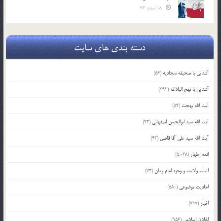
18 اسفند 93
دسته بندی های سایت
آشنایی با صحیفه سجادیه
(56)
آشنایی با نهج البلاغه
(392)
آیت الله بهجت
(54)
آیت الله سید ابوالحسن اصفهانی
(43)
آیت الله سید علی آقا قاضی
(42)
ائمه اطهار
(5,038)
اثبات ولایت و وجود امام زمان
(73)
احادیث موضوعی
(550)
اخبار
(717)
اخلاق اسلامی
(956)