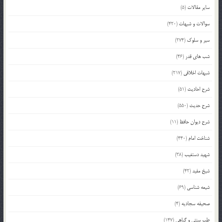
سایر مقالات
(5)
سوالات و شبهات
(420)
سیر و سلوک
(274)
شب های قدر
(46)
شبهات اخلاقی
(217)
شرح احادیث
(51)
شرح حدیث
(550)
شرح دیوان حافظ
(11)
شناخت امام
(440)
شهید دستغیب
(38)
شیخ مفید
(42)
شیعه شناسی
(69)
صحیفه سجادیه
(4)
طب سنتی و گیاهی
(147)