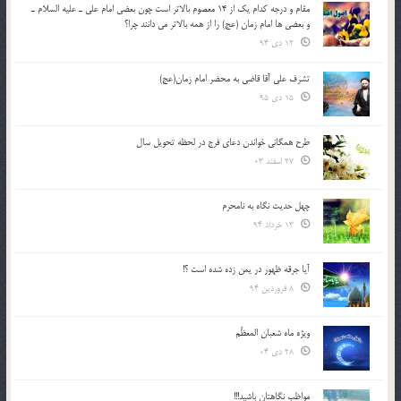
مقام و درجه كدام يك از 14 معصوم بالاتر است چون بعضي امام علي ـ عليه السلام ـ
و بعضي ها امام زمان (عج) را از همه بالاتر مي دانند چرا؟
12 دی 94
تشرف علي آقا قاضي به محضر امام زمان(عج)
15 دی 95
طرح همگانی خواندن دعای فرج در لحظه تحویل سال
27 اسفند 03
چهل حدیث نگاه به نامحرم
13 خرداد 94
آیا جرقه ظهور در یمن زده شده است ؟!
8 فروردین 94
ویژه ماه شعبان المعظّم
28 دی 04
مواظب نگاهتان باشید!!!