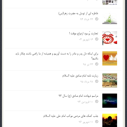
خاطره ای از توسل به حضرت زهرا(س)
23 خرداد 94
تجارت پُرسود ازدواج موقت !
16 شهریور 04
براي اينكه دل پدر و مادر را به دست آوريم و هميشه از ما راضي باشند چكار بايد
بكنيم؟
23 تیر 95
زیارت نامه امام صادق علیه السلام
28 مرداد 95
مراسم شهادت امام صادق (ع) سال 93
10 فروردین 94
جذب کمک های مردمی موکب امام علی علیه السلام
11 شهریور 96