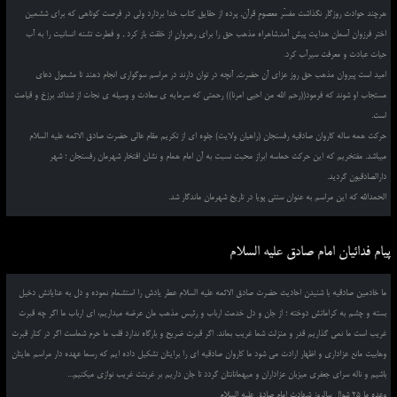
هرچند حوادث روزگار نگذاشت مفسّر معصومِ قرآن, پرده از حقایق کتاب خدا بردارد ولی در فرصت کوتاهی که برای ششمین
اختر فرزوان آسمان هدایت پیش آمد,شاهراه مذهب حق را برای رهروانِ از خلقت باز کرد , و فطرت تشنه انسانیت را به آب
حیات عبادت و معرفت سیرآب کرد.
امید است پیروان مذهب حق روز عزای آن حضرت, آنچه در توان دارند در مراسم سوگواری انجام دهند تا مشمول دعای
مستجاب او شوند که فرمود((رحم الله من احیی امرنا)) رحمتی که سرمایه ی سعادت و وسیله ی نجات از شدائد برزخ و قیامت
است.
حرکت همه ساله کاروان صادقیه رفسنجان (راهیان ولایت) جلوه ای از تکریم مقام عالی حضرت صادق الائمه علیه السلام
میباشد. مفتخریم که این حرکت حماسه ابراز محبت نسبت به آن امام همام و نشان افتخار شهرمان رفسنجان ؛ شهر
دارالصادقیون گردید.
الحمدالله که این مراسم به عنوان سنتی پویا در تاریخ شهرمان ماندگار شد.
پیام فدائیان امام صادق علیه السلام
ما خادمین صادقیه با شنیدن احادیث حضرت صادق الائمه علیه السلام عطر یادش را استشمام نموده و دل به عنایاتش دخیل
بسته و چشم به کراماتش دوخته ؛ از جان و دل خدمت ارباب و رئیس مذهب مان عرضه میداریم، ای ارباب ما اگر چه قبرت
غریب است ما نمی گذاریم قدر و منزلت شما غریب بماند. اگر قبرت ضریح و بارگاه ندارد قلب ما حرم شماست اگر در کنار قبرت
وهابیت مانع عزاداری و اظهار ارادت می شود ما کاروان صادقیه ای را برایتان تشکیل داده ایم که رسما عهده دار مراسم هایتان
باشیم و ناله سرای جعفری میزبان عزاداران و میهمانانتان گردد تا جان داریم بر غربتت غریب نوازی میکنیم...
وعده ما 25 شوال سالروز شهادت امام صادق علیه السلام