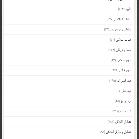
ظهور
(334)
عبادات اسلامی
(627)
عبادات و فروع دین
(34)
عقاید اسلامی
(70)
علما و بزرگان
(224)
علوم اسلامی
(43)
علوم قرآنی
(343)
عید غدیر خم
(185)
عید فطر
(35)
عید نوروز
(45)
غیبت امام
(291)
فضایل اخلاقی
(183)
فضایل و رذایل اخلاقی
(168)