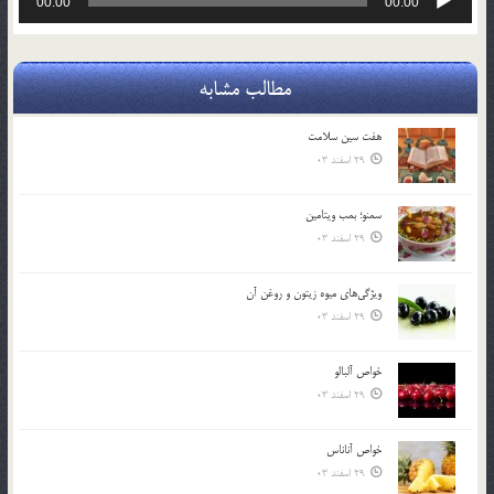
00:00
00:00
صوت
مطالب مشابه
هفت سين سلامت
29 اسفند 03
سمنو؛ بمب ويتامين
29 اسفند 03
ويژگي‌هاي ميوه زيتون و روغن آن
29 اسفند 03
خواص آلبالو
29 اسفند 03
خواص آناناس
29 اسفند 03