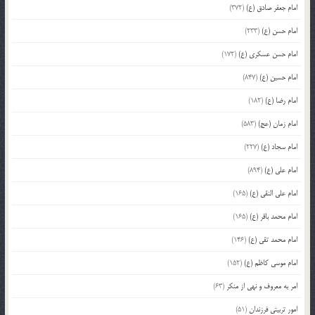
امام جعفر صادق (ع)
(372)
امام حسن (ع)
(233)
امام حسن عسکری (ع)
(172)
امام حسین (ع)
(847)
امام رضا (ع)
(182)
امام زمان (عج)
(583)
امام سجاد (ع)
(227)
امام علی (ع)
(894)
امام علی النقی (ع)
(165)
امام محمد باقر (ع)
(165)
امام محمد تقی (ع)
(146)
امام موسی کاظم (ع)
(152)
امر به معروف و نهی از منکر
(63)
امور تربیتی فرزندان
(51)