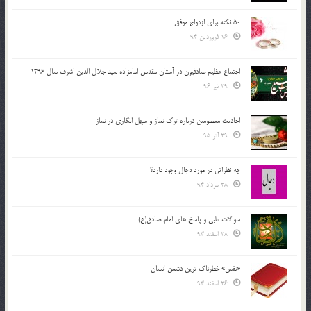
50 نکته برای ازدواج موفق
16 فروردین 94
اجتماع عظیم صادقیون در آستان مقدس امامزاده سید جلال الدین اشرف سال 1396
29 تیر 96
احادیث معصومین درباره ترک نماز و سهل انگاری در نماز
29 آذر 95
چه نظراتی در مورد دجال وجود دارد؟
28 مرداد 94
سوالات طبی و پاسخ های امام صادق(ع)
28 اسفند 93
«نفس» خطرناک ترین دشمن انسان
26 اسفند 93