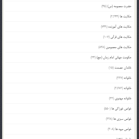
حضرت معصومه (س)
(45)
حکایت ها
(2,244)
حکایت های آموزنده
(749)
حکایت های قرآنی
(107)
حکایت های معصومین
(838)
حکومت جهانی امام زمان (عج)
(24)
خاندان عصمت
(15)
خانواده
(227)
خانواده
(2,682)
خانواده مهدوی
(22)
خواص خوراکی ها
(550)
خواص سبزی ها
(228)
خواص میوه ها
(308)