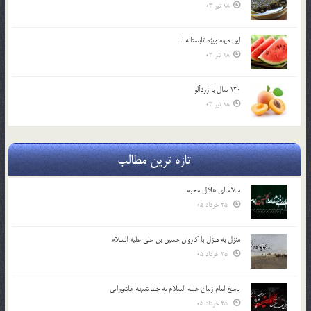
18 تیر 03
اين ميوه ويژه تابستانه !
18 تیر 03
120 سال با زردآلو
18 تیر 03
تازه ترین مطالب
سلام ای هلال محرم
25 خرداد 05
منزل به منزل با کاروان حسین بن علی علیه السلام
25 خرداد 05
پاسخ امام زمان علیه السلام به چند شبهه عاشورایی
25 خرداد 05