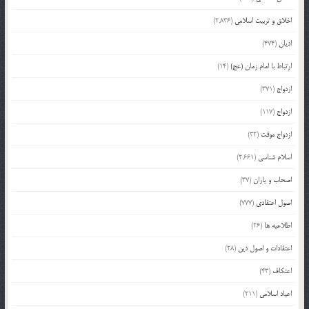
اخلاق و تربیت اسلامی
(2,836)
ادیان
(474)
ارتباط با امام زمان (عج)
(14)
ازدواج
(371)
ازدواج
(117)
ازدواج موقت
(32)
اسلام شناسی
(2,661)
اصحاب و یاران
(37)
اصول اعتقادی
(777)
اطلاعیه ها
(26)
اعتقادات و اصول دین
(28)
اعتکاف
(43)
اعیاد اسلامی
(211)