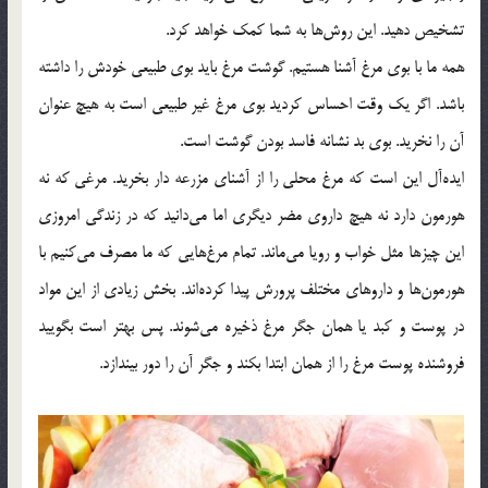
تشخیص دهید. این روش‌ها به شما كمك خواهد كرد.
همه ما با بوی مرغ آشنا هستیم. گوشت مرغ باید بوی طبیعی خودش را داشته
باشد. اگر یك وقت احساس كردید بوی مرغ غیر طبیعی است به هیچ عنوان
آن را نخرید. بوی بد نشانه فاسد بودن گوشت است.
ایده‌آل این است كه مرغ محلی را از آشنای مزرعه دار بخرید. مرغی كه نه
هورمون دارد نه هیچ داروی مضر دیگری اما می‌دانید كه در زندگی امروزی
این چیزها مثل خواب و‌ رویا می‌ماند. تمام مرغ‌هایی كه ما مصرف می‌كنیم با
هورمون‌ها و داروهای مختلف پرورش پیدا كرده‌اند. بخش زیادی از این مواد
در پوست و كبد یا همان جگر مرغ ذخیره می‌شوند. پس بهتر است بگویید
فروشنده پوست مرغ را از همان ابتدا بكند و جگر آن را دور بیندازد.