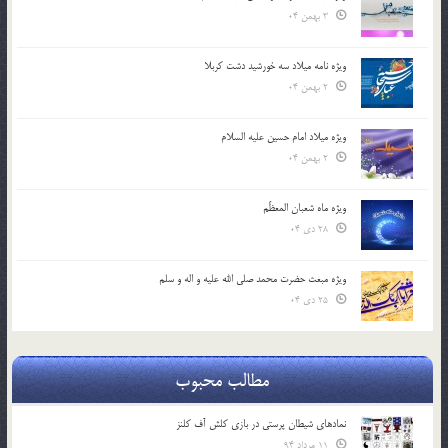
3 بهمن 04
ویژه نامه میلاد سه خورشید دشت کربلا
2 بهمن 04
ویژه میلاد امام حسین علیه السلام
2 بهمن 04
ویژه ماه شعبان المعظّم
28 دی 04
ویژه مبعث حضرت محمد صلی الله علیه و اله و سلم
25 دی 04
مطالب محبوب
نمادهای شیطان پرستی در بازی کلش آف کلنز
11 مرداد 94