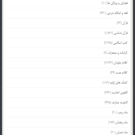
فضایل و ویژگی ها
(10)
فقه و احکام شرعی
(340)
قرآن
(23)
قرآن شناسی
(1,861)
کتب اسلامی
(2,295)
کرامات و معجزات
(9)
کلام جاودان
(2,293)
کلام جدید
(34)
کمک های اولیه
(116)
گلچین احادیث
(372)
گنجینه معارف
(495)
ماه رجب
(20)
ماه رمضان
(176)
ماه شعبان
(20)