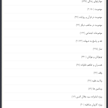
مهارتهای زندگی
(845)
مهدویت
(2,150)
مهدویت در قرآن و روایات
(47)
مهدویت در مذاهب دیگر
(36)
موضوعات اجتماعی
(122)
نقد و پاسخ به شبهات
(2,166)
نماز
(225)
نوجوانان و جوانان
(440)
همسران و تفاهم خانواده
(68)
وقف
(77)
ولایت فقیه
(37)
ویتامین ها
(89)
ویژه امامزاده سید جلال الدین
(16)
ویژه کاروان صادقیه
(30)