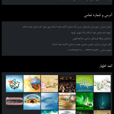
آدرس و شماره تماس
استان کرمان ، شهرستان رفسنجان، حسن آباد صادق الائمه علیه السلام نوق، بلوار امام صادق علیه السلام
کوچه امام صادق علیه السلام (9) انتهای کوچه
ساختمان پایگاه فرهنگی مذهبی دارالصادقیون
دفتر شورای مرکزی انجمن محبین حضرت صادق الائمه علیه السلام
شماره تماس : 03434171563 – 09133928317
ائمه اطهار