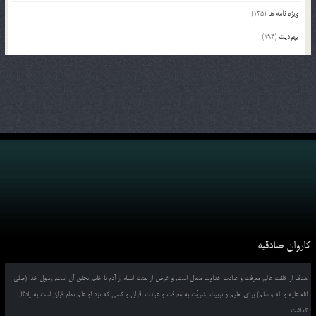
ویژه نامه ها
(135)
یهودیت
(194)
کاروان صادقیه
هدف از خلقت عالم معرفت و عبادت خداوند متعال است, و غرض از بعثت انبیاء از آدم تا خاتم تحقق آن است, رسول خدا (صلی
الله علیه و آله و سلم) برای تعلیم و تربیت بشریّت به معرفت و عبادت ,قرآن و کسی که نزد او علم تمام قرآن است به یادگار
گذاشت.