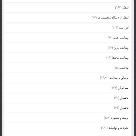
انتظار
(164)
انتظار از دیدگاه شخصیت ها
(17)
اهل بیت
(104)
بهداشت جسم
(73)
بهداشت روان
(26)
بهداشت محیط
(18)
بودائیسم
(15)
پزشکی و سلامت
(1,980)
پند خوبان
(129)
تحصیل
(62)
تحصیل
(65)
تربیت و مشاوره
(481)
تشرفات و توقیعات
(181)