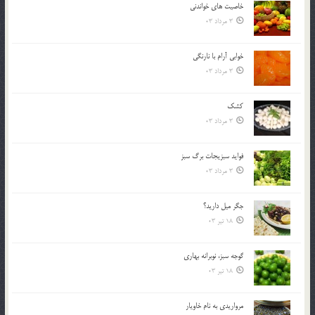
خاصيت هاي خواندني
3 مرداد 03
خوابي آرام با نارنگي
3 مرداد 03
کشک
3 مرداد 03
فوايد سبزيجات برگ سبز
3 مرداد 03
جگر ميل داريد؟
18 تیر 03
گوجه سبز، نوبرانه بهاري
18 تیر 03
مرواريدي به نام خاويار