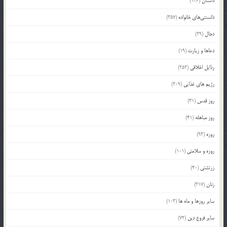
داستان
(146)
دانستنی‌های خانواده
(357)
دجال
(29)
دعاها و زیارت
(19)
رذایل اخلاقی
(252)
رژیم های غذایی
(209)
روز قدس
(31)
روز مباهله
(41)
روزه
(93)
روزه و سلامتی
(101)
زرتشتی
(40)
زنان
(317)
سایر روزها و ماه ها
(103)
سایر فروع دین
(72)