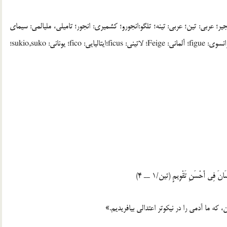
ير؛ عربي: تين؛ عربي: تينه؛ تلگو:انجورو؛ کشميري: انجور؛ تاميلي، مليالمي: سيماي
آتي؛ بنگالي: دومور؛ سانسکريت:کاکودومبريکا؛ انگليسي: fig؛ فرانسوي: figue؛ آلماني: Feige؛ لاتيني: ficus؛ايتاليايي: fico؛ يوناني: sukio,suko؛
سَانَ فِي أَحْسَنِ تَقْوِيمٍ (تين/1 ــ 4)
 که ما آدمي را در نيکوتر اعتدالي بيافريديم.»