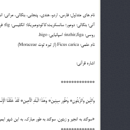
نام هاي متداول: فارس، اردو، هندي، پنجابي، بنگالي، مراتي: انج
روسي: inzhir,figa؛ اسپانيايي: higo.
نام علمي: Ficus carica (از تيره توت Moraceae)
اشاره قرآني:
*************
وَالتِّينِ وَالزَّيتُونِ* وَطُورِ سِينِينَ* وَهَذَا الْبَلَدِ الْأَمِينِ* لَقَدْ خَلَقْنَا الْإِنْ
«سوگند به انجير و زيتون. سوگند به طور مبارک. به اين شهر ايمن،
*************