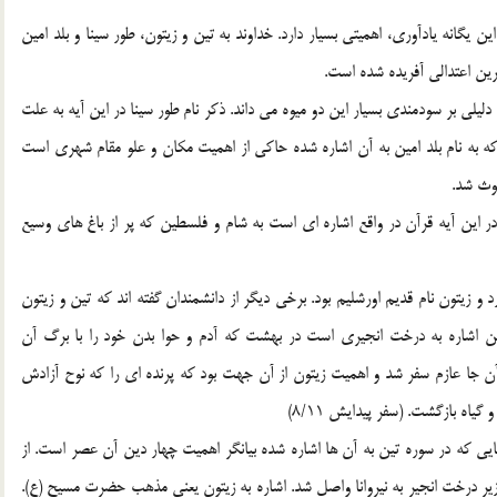
 يگانه يادآوري، اهميتي بسيار دارد. خداوند به تين و زيتون، طور سينا و بلد امين
ترين اعتدالي آفريده شده است.
دليلي بر سودمندي بسيار اين دو ميوه مي داند. ذکر نام طور سينا در اين آيه به علت
 به نام بلد امين به آن اشاره شده حاکي از اهميت مکان و علو مقام شهري است
وث شد.
در اين آيه قرآن در واقع اشاره اي است به شام و فلسطين که پر از باغ هاي وسيع
 و زيتون نام قديم اورشليم بود. برخي ديگر از دانشمندان گفته اند که تين و زيتون
تين اشاره به درخت انجيري است در بهشت که آدم و حوا بدن خود را با برگ آن
آن جا عازم سفر شد و اهميت زيتون از آن جهت بود که پرنده اي را که نوح آزادش
اه بازگشت. (سفر پيدايش 8/11)
جاهايي که در سوره تين به آن ها اشاره شده بيانگر اهميت چهار دين آن عصر است. از
در زير درخت انجير به نيروانا واصل شد. اشاره به زيتون يعني مذهب حضرت مسيح (ع).