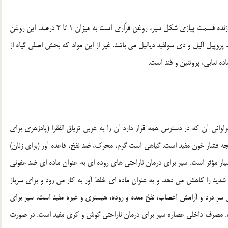
نام علمي اين گياه آليوم ساتيوُم است. مهم ترين ماده اصلي سازنده قسمت پيازي شکل سير، روغن فرّاري است به ميزان 1 تا 3 درصد. اين روغن
پروپيل آليل و دي سولفيد دياليل مي باشد. غير از اين مواد که بخش اصلي گياه از
ه لعابي، پروتئين و قند است.
اني آن که در دسترس همه قرار دارد آن را به عربي ترياق الفقرا (پادزهري براي
لجه فشار خون مفيد است. گياهي است گرم، محرک، ضد نفخ، قاعده آور (براي زنان)
ار مؤثر است. سير براي درمان ناراحتي هاي روده اي به عنوان ماده اي ضد عفوني
ديد را کاهش مي دهد. و به عنوان ماده اي خلط آور به کار مي رود و براي سرباز
سر درد و آرامش اعصاب، نفخ معده و روده، هيستري و غيره مفيد است. سير براي
ت. مصرف داخلي عصاره سير براي درمان ناراحتي گوش و کري مفيد است. در صورت