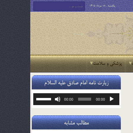
یکشنبه , 18 مرداد 1405
پزشکی و سلامت
زیارت نامه امام صادق علیه السلام
پخش‌کننده
برای
00:00
00:00
صوت
افزایش
یا
کاهش
صدا
مطالب مشابه
از
کلیدهای