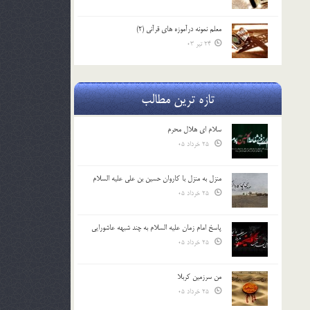
معلم نمونه درآموزه هاي قرآني (2)
24 تیر 03
تازه ترین مطالب
سلام ای هلال محرم
25 خرداد 05
منزل به منزل با کاروان حسین بن علی علیه السلام
25 خرداد 05
پاسخ امام زمان علیه السلام به چند شبهه عاشورایی
25 خرداد 05
من سرزمین کربلا
25 خرداد 05