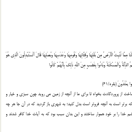
ا مِمَّا تُنْبِتُ الْأَرْضُ مِنْ بَقْلِهَا وَقِثَّائِهَا وَفُومِهَا وَعَدَسِهَا وَبَصَلِهَا قَالَ أَتَسْتَبْدِلُونَ الَّذِي هُوَ
لذِّلَّةُ وَالْمَسْكَنَةُ وَبَاءُوا بِغَضَبٍ مِنَ اللَّهِ ذَلِكَ بِأَنَّهُمْ كَانُوا
ُوا يعْتَدُونَ (بقره/61)
ساخت از پروردگادت بخواه تا براي ما از آنچه از زمين مي رويد چون سبزي و خيار و
که برتر است به آنچه فروتر است بدل کنيد؛ به شهري باز گرديد که در آن جا هر چه
م خدا را بر خود هموار ساختند و اين بدان سبب بود که به آيات خدا کافر شدند و