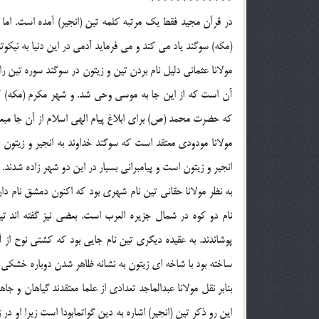
در قرآن مجيد فقط يک مرتبه کلمه تين (انجير) آمده است. اما اين
(مکه) سوگند ياد مي کند و مي فرمايد آدمي در اين دنيا به نيکو
مولانا عثماني دليل نام بردن تين و زيتون در سوگند سوره تين را 
آن است که از اين جا به موسي وحي شد. و شهر مکرم (مکه) که
که حضرت محمد (ص) براي ابلاغ پيام الهي اسلام از آن جا مبع
مولانا مودودي معتقد است که سوگند خداوند به انجير و زيتون 
انجير و زيتون است و پيامبراني بسيار در اين دو شهر زاده شدند.
به نظر مولانا حقاني تين نام شهري بود که اکنون دمشق نام دارد
نام دو کوه در شمال جزيره العرب است. بعضي نيز گفته اند 
پوشاندند. به عقيده ديگري تين نام جايي بود که کشتي نوح از 
ساخته بود با شاخه اي زيتون به نشانه ظاهر شدن دوباره خشکي و گي
بنابر نقل مولانا عبدالماجد تعدادي از علما معتقدند گياهان و 
اين رو ذکر تين (انجير) اشاره به دين گواتمابودا است زيرا او 