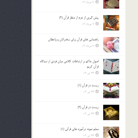
9 مرداد 03
پيش گيري از جرم از منظر قرآن (2)
9 مرداد 03
راهنمایی های قرآن برای سخنرانان و واعظان
9 مرداد 03
اصول حاكم بر ارتباطات كلامى ميان فردى از ديدگاه
قرآن كريم
24 تیر 03
زیست در قرآن (1)
24 تیر 03
زیست در قرآن (2)
24 تیر 03
معلم نمونه درآموزه هاي قرآني (1)
24 تیر 03