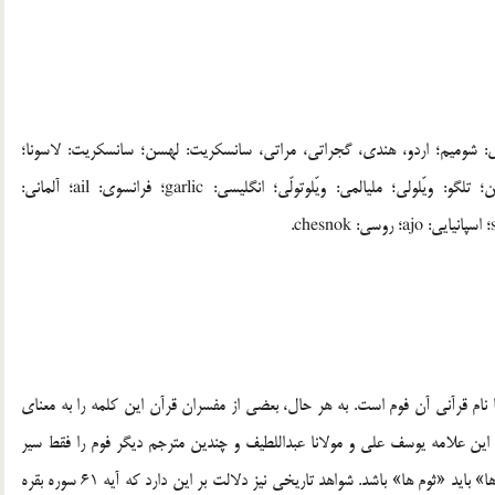
بري: شوميم؛ اردو، هندي، گجراتي، مراتي، سانسکريت: لهسن؛ سانسکريت: لاسونا؛
بنگالي: رُسوم؛ پنجابي: ثوم؛ تاميلي: وليپّاندو؛ کشميري: رُهَن؛ تلگو: ويّلولي؛ مليالمي: ويّلوتولّي؛ انگليسي: garlic؛ فرانسوي: ail؛ آلماني:
نامند اما نام قرآني آن فوم است. به هر حال، بعضي از مفسران قرآن اين کلمه را به معناي
د اين علامه يوسف علي و مولانا عبداللطيف و چندين مترجم ديگر فوم را فقط سير
ترجمه کرده اند. بنابر نقل ابن مسعود تلفظ صحيح قرآني «فوم ها» بايد «ثوم ها» باشد. شواهد تاريخي نيز دلالت بر اين دارد که آيه 61 سوره بقره