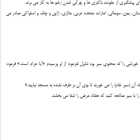
اي پيشگيري از عفونت باکتري ها و چرکي شدن زخم ها به کار مي برند.
بستان، يمن، سومالي، امارات متحده عربي، مالزي، ژاپن و چک و اسلواکي صادر مي
وزي خورشي را که محتوي سير بود تناول نفرمود: از او پرسيدم «آيا حرام است.» فرمود: