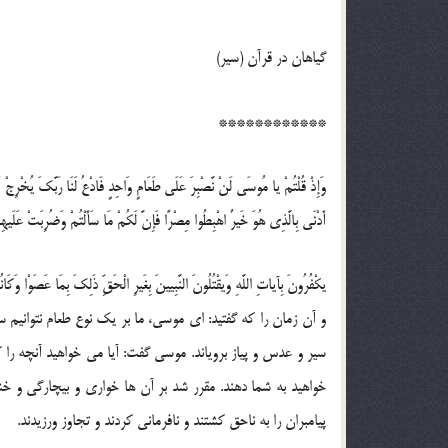
گياهان در قرآن (سير)
************
وَإِذْ قُلْتُمْ يا مُوسَى لَنْ نَّصْبِرَ عَلَى طَعَامٍ وَاحِدٍ فَادْعُ لَنَا رَبَّكَ يُخْرِجْ لَنَ
أَدْنَى بِالَّذِي هُوَ خَيرٌ اهْبِطُوا مِصْرًا فَإِنَّ لَكُمْ مَا سَأَلْتُمْ وَضُرِبَتْ عَلَيهِمُ ا
يكْفُرُونَ بِآياتِ اللَّهِ وَيقْتُلُونَ النَّبِيينَ بِغَيرِ الْحَقِّ ذَلِكَ بِمَا عَصَوْا وَكَان
و آن زمان را که گفتيد: اي موسي، ما بر يک نوع طعام نتوانيم 
سير و عدس و پياز بروياند. موسي گفت: آيا مي خواهيد آنچه را 
خواهيد به شما دهند. مقرر شد بر آن ها خواري و بيچارگي و خش
پيامبران را به ناحق کشتند و نافرماني کردند و تجاوز ورزيدند.