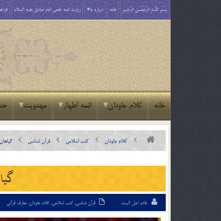
بِسْمِ اللَّـهِ الرَّحْمَـٰنِ الرَّحِيمِ
خانه
درباره ما
زیارت نامه خاص امام صادق علیه السلام
فراخو
خانه
کلام جاودان
ائمه اطهار
مهدویت
حد
کلام جاودان
کتب اسلامی
قرآن شناسی
گياهان 
گياه
خادم اهل البیت
قرآن شناسی
,
کتب اسلامی
,
کلام جاودان
,
معارف قرآنی