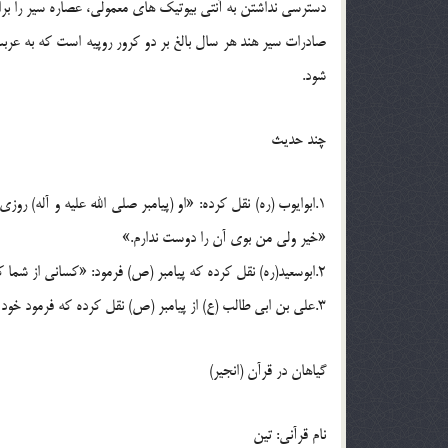
دسترسي نداشتن به آنتي بيوتيک هاي معمولي، عصاره سير را بر
صادرات سير هند هر سال بالغ بر دو کرور روپيه است که به عر
شود.
چند حديث
1.ابوايوب (ره) نقل کرده: «او (پيامبر صلي الله عليه و آله) ر
«خير ولي من بوي آن را دوست ندارم.»
2.ابوسعيد(ره) نقل کرده که پيامبر (ص) فرمود: «کساني از شما که آن (سير خام) را مي خوريد تا بوي آن بر طرف نشده به مسجد نياييد.»
3.علي بن ابي طالب (ع) از پيامبر (ص) نقل کرده که فرمود خود را با سير معالجه کنيد که هفتاد مرض را شفا مي بخشد.
گياهان در قرآن (انجير)
نام قرآني: تين