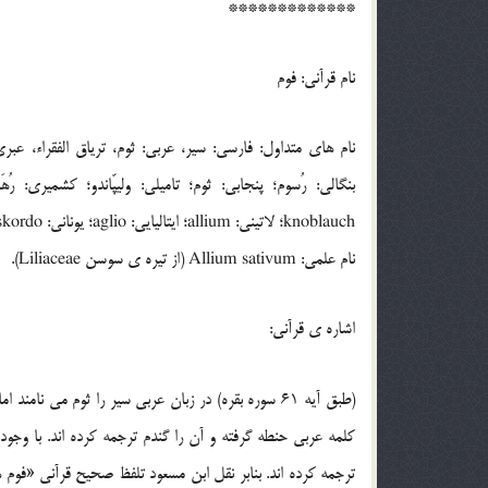
*************
نام قرآني: فوم
نام هاي متداول: فارسي: سير، عربي: ثوم، ترياق الفقراء، ع
knoblauch؛ لاتيني: allium؛ ايتاليايي: aglio؛ يوناني: skordo؛ اسپانيايي: ajo؛ روسي: chesnok.
نام علمي: Allium sativum (از تيره ي سوسن Liliaceae).
اشاره ي قرآني:
(طبق آيه 61 سوره بقره) در زبان عربي سير را ثوم مي 
کلمه عربي حنطه گرفته و آن را گندم ترجمه کرده اند. با وجو