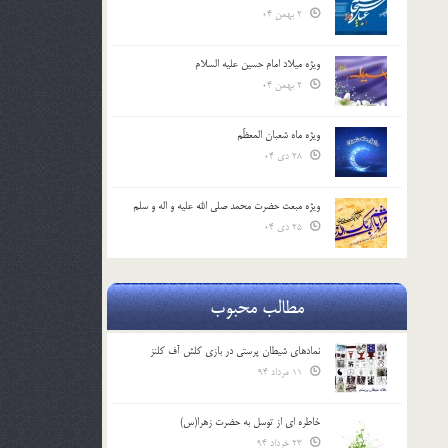
2 بهمن 04
ویژه میلاد امام حسین علیه السلام
2 بهمن 04
ویژه ماه شعبان المعظّم
28 دی 04
ویژه مبعث حضرت محمد صلی الله علیه و اله و سلم
25 دی 04
مطالب محبوب
نمادهای شیطان پرستی در بازی کلش آف کلنز
11 مرداد 94
خاطره ای از توسل به حضرت زهرا(س)
23 خرداد 94