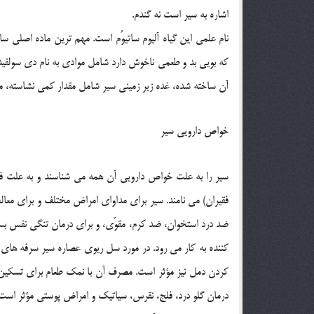
اشاره به سير است نه گندم.
که بويي بد و طعمي ناخوش دارد شامل موادي به نام دي سولفيد 
آن ساخته شده، غده زير زميني سير شامل مقدار کمي نشاسته، ماد
خواص دارويي سير
سير را به علت خواص دارويي آن همه مي شناسند و به علت فراو
فقيران) مي نامند. سير براي مداواي امراض مختلف و براي معا
ضد درد استخوان، ضد کرم، مقوّي، و براي درمان تنگي نفس بسي
کننده به کار مي رود. در مورد سل ريوي عصاره سير سرفه هاي ش
کردن دمل نيز مؤثر است. مصرف آن با نمک طعام براي تسکين 
درمان گلو درد، فلج، نقرس، سياتيک و امراض پوستي مؤثر اس