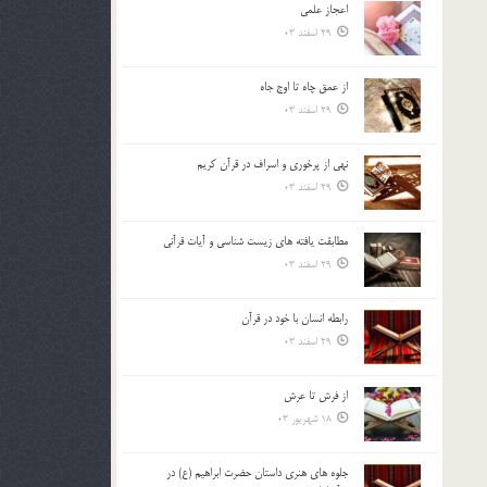
اعجاز علمی
بالا
29 اسفند 03
و
پایین
استفاده
از عمق چاه تا اوج جاه
کنید.
29 اسفند 03
نهي از پرخوري و اسراف در قرآن کريم
29 اسفند 03
مطابقت یافته های زیست شناسی و آیات قرآنی
29 اسفند 03
رابطه انسان با خود در قرآن
29 اسفند 03
از فرش تا عرش
18 شهریور 03
جلوه هاي هنري داستان حضرت ابراهيم (ع) در