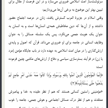
سرنوشت‌ساز امت اسلامی ضروری می‌سازد و در این فرصت از مقال برای
تبیین بهتر این موضوع به برخی آن‌ها می‌پردازیم:
وقتی اسلام در جزیرة العرب گسترش یافت، زنان در عرصه اجتماع حضور
داشتند و از آن‌جا که دین مخاطبش همه‌ی انسان‌ها است و به انسان به
عنوان یک هویت جمعی می‌نگرد، پس یک سلسله مسائل را به عنوان
وظایف انسانی در جامعه برای او ضروری می‌داند. قرآن که اصول و پایه‌ی
ارزش‌گذاری را در میان امت اسلامی به عهده دارد در باب جایگاه مؤمن (مرد
یا زن) در فرآیند بسترسازی سیاسی و دفاع از ارزش‌های مکتبی چنین فرموده
است:
﴿إِنَّمَا الْمُؤْمِنُونَ الَّذِینَ آمَنُوا بِاللهِ وَرَسُولِهِ وَإِذَا کَانُوا مَعَهُ عَلـٰی اَمْرٍ جَامِعٍ لَمْ
یَذْهَبُوا حَتَّی یَسْتَاْذِنُوهُ﴾[2]؛
«مؤمنینی راستین کسانی هستند که هم از نظر عقیده به خدا و پیامبرش
معتقدند و هم از نظر درک مسائل اجتماعی و هوش جمعی، جامعه را خوب
می‌شناسند و در مسائل جمعی همواره حضور دارند و منزوی نیستند.»