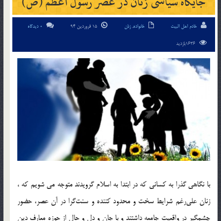
جایگاه سیاسی زنان در عصر رسول اعظم (ص)
خادم اهل البیت
خانواده
,
زنان
15 فروردین 94
0 دیدگاه
1636بازدید
با نگاهی گذرا به کسانی که در ابتدا به اسلام گرویدند متوجه می شویم که ،
زنان علی‌رغم شرایط سخت و محدود کننده و سنت‌گرا در آن عصر، حضور
چشمگیر در واقعیت جامعه داشتند و با جان و دل و حال از حوزه معارف دین