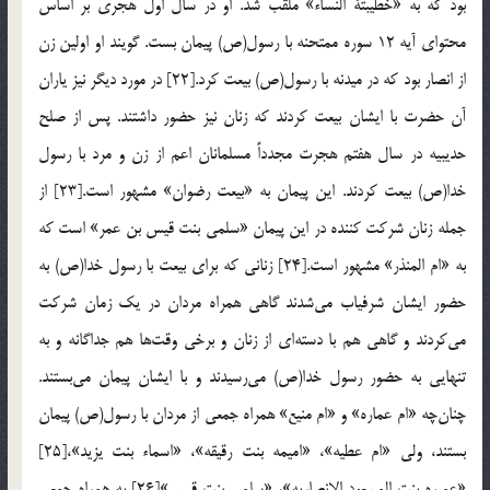
بود که به «خطیبتة النّساء» ملقب شد. او در سال اول هجری بر اساس
محتوای آیه 12 سوره ممتحنه با رسول(ص) پیمان بست. گویند او اولین زن
از انصار بود که در میدنه با رسول(ص) بیعت کرد.[22] در مورد دیگر نیز یاران
آن حضرت با ایشان بیعت کردند که زنان نیز حضور داشتند. پس از صلح
حدیبیه در سال هفتم هجرت مجدداً مسلمانان اعم از زن و مرد با رسول
خدا(ص) بیعت کردند. این پیمان به «بیعت رضوان» مشهور است.[23] از
جمله زنان شرکت کننده در این پیمان «سلمی بنت قیس بن عمر» است که
به «ام المنذر» مشهور است.[24] زنانی که برای بیعت با رسول خدا(ص) به
حضور ایشان شرفیاب می‌شدند گاهی همراه مردان در یک زمان شرکت
می‌کردند و گاهی هم با دسته‌ای از زنان و برخی وقت‌ها هم جداگانه و به
تنهایی به حضور رسول خدا(ص) می‌رسیدند و با ایشان پیمان می‌بستند.
چنان‌چه «ام عماره» و «ام منیع» همراه جمعی از مردان با رسول(ص) پیمان
بستند، ولی «ام عطیه»، «امیمه بنت رقیقه»، «اسماء بنت یزید»،[25]
«عمیره بنت المسعود الانصاریه»، «سلمی بنت قیس»[26] به همراه جمعی