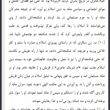
اصلاحگری در تاریخ بشری گردید «زنیره» بود که علی‌رغم فضای اختناق و
موانع اجتماعی و سیاسی مکه به دین اسلام رو آورد که در نتیجه مشرکان
مکه او را به جرم مسلمانی در بند کردند و شکنجه‌اش دادند. از وی
می‌خواستند تا اسلام را رها کند، ولی هرگز نپذیرفت و قدمی به عقب
برنگشت و آنقدر پایمردی کرد که از شدت شکنجه دو چشمش نابینا شد.
[10] ب. زن دیگری که در راستای پیروزی اسلام و مبارزه با ستم و کفر
تلاش ورزید و هرچند که شکنجه‌اش دادند، نه تنها از راه خویش بر نگشت
که حتی شکنجه‌گران را نیز با عمل و مقاومت خالصانه‌ی خود به سمت دین
اسلام جذب نمود، «ام شریک عامری» از قریش و از طایفه عامر بود. او در
مکه مسلمان شد و سپس به طور پنهانی به تبلیغ اسلام در میان زنان قریش
پرداخت و آنان را به رو آوردن به این مکتب الهی دعوت نمود. سران مکه از
کار وی آگاه شدند و او را دستگیر و سپس از مکه تبعید نمودند. او را سوار شتر
برهنه‌ای کرده و سه شبانه روز بی‌آب و غذا رهایش نمودند.
او را از مسیر بیابان‌های داغ و سوزان می‌بردند و هرگاه می‌خواستند در جایی