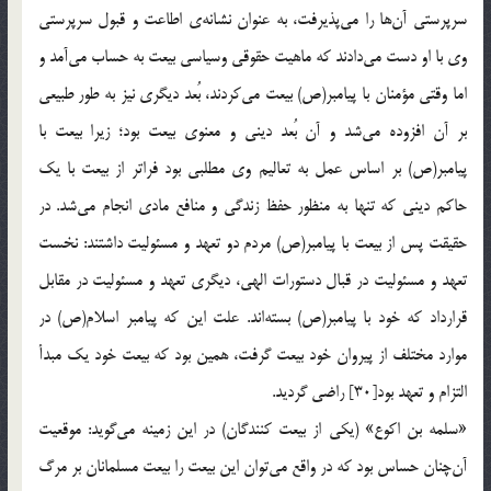
سرپرستی آن‌ها را می‌پذیرفت، به عنوان نشانه‌ی اطاعت و قبول سرپرستی
وی با او دست می‌دادند که ماهیت حقوقی وسیاسی بیعت به حساب می‌آمد و
اما وقتی مؤمنان با پیامبر(ص) بیعت می‌کردند، بُعد دیگری نیز به طور طبیعی
بر آن افزوده می‌شد و آن بُعد دینی و معنوی بیعت بود؛ زیرا بیعت با
پیامبر(ص) بر اساس عمل به تعالیم وی مطلبی بود فراتر از بیعت با یک
حاکم دینی که تنها به منظور حفظ زندگی و منافع مادی انجام می‌شد. در
حقیقت پس از بیعت با پیامبر(ص) مردم دو تعهد و مسئولیت داشتند: نخست
تعهد و مسئولیت در قبال دستورات الهی، دیگری تعهد و مسئولیت در مقابل
قرارداد که خود با پیامبر(ص) بسته‌اند. علت این که پیامبر اسلام(ص) در
موارد مختلف از پیروان خود بیعت گرفت، همین بود که بیعت خود یک مبدأ
التزام و تعهد بود[30] راضی گردید.
«سلمه بن اکوع» (یکی از بیعت کنندگان) در این زمینه می‌گوید: موقعیت
آن‌چنان حساس بود که در واقع می‌توان این بیعت را بیعت مسلمانان بر مرگ