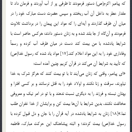
که پیامبر اکرم(ص) دستور فرمودند تا ظرفی پر از آب آوردند و فرمان داد تا
مقدار عطر به داخل آن آب ریختند و سپس حضرت دست مبارک خود را در
میان آن ظرف گذاردند و آیه‌ای را که مواد این پیمان را در برداشت تلاوت
فرمودند و آن‌گاه از جا بلند شده و به زنان دستور دادند: هرکس حاضر است با
شرایط یادشده با من بیعت کند دست در میان ظرف آب کرده و رسماً
وفاداری خود را به این مواد اعلام کند.[17] مواد یاد شده که رسول خدا(ص)
که تأیید به شرایط آن می‌کند در قرآن کریم چنین آمده است:
«ای پیامبر، وقتی که زنان می‌آیند تا با تو بیعت کنند که هرگز شرک به خدا
نیاورند، سرقت و زنا نکنند و اولاد خود را به قتل نرسانند و بر کسی افترا و
بهتان نبسته و فرزند را به دیگری نسبت ندهند و با تو در امر نیک و معروفی
مخالفت نکنند، بدین شرایط با آن‌ها بیعت کن و برایشان از خدا غفران طلب
نما.»[18] زنان به شرایط یادشده در آیه قرآن را با جان و دل قبول کرده با
رسول خدا(ص) بیعت کردند؛ و البته پیشاهنگ این حرکت مبارک، فاطمه