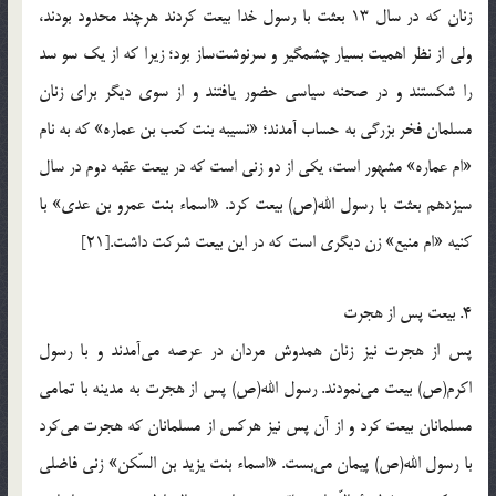
زنان که در سال 13 بعثت با رسول خدا بیعت کردند هرچند محدود بودند،
ولی از نظر اهمیت بسیار چشمگیر و سرنوشت‌ساز بود؛ زیرا که از یک سو سد
را شکستند و در صحنه سیاسی حضور یافتند و از سوی دیگر برای زنان
مسلمان فخر بزرگی به حساب آمدند؛ «نسیبه بنت کعب بن عماره» که به نام
«ام عماره» مشهور است، یکی از دو زنی است که در بیعت عقبه دوم در سال
سیزدهم بعثت با رسول الله(ص) بیعت کرد. «اسماء بنت عمرو بن عدی» با
کنیه «ام منیع» زن دیگری است که در این بیعت شرکت داشت.[21]
4. بیعت پس از هجرت
پس از هجرت نیز زنان همدوش مردان در عرصه می‌آمدند و با رسول
اکرم(ص) بیعت می‌‌نمودند. رسول الله(ص) پس از هجرت به مدینه با تمامی
مسلمانان بیعت کرد و از آن پس نیز هرکس از مسلمانان که هجرت می‌کرد
با رسول الله(ص) پیمان می‌بست. «اسماء بنت یزید بن السّکن» زنی فاضلی