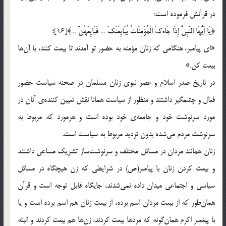
در قرآنش فرموده است:
﴿یَا اَیُّهَا النَّبِیُّ إِذَا جَاءکَ الْمُؤْمِنَاتُ یُبَایِعْنَکَ … فَبَایِعْهُنَّ …﴾[16]؛
«ای پیامبر، هنگامی که زنان مؤمنه به حضور تو آمدند تا بیعت کنند، با آن‌ها
بیعت کن.»
در تاریخ صدر اسلام و عصر نبوی زنان مسلمان در صحنه سیاست حضور
فعال و چشمگیر داشتند و منظور از سیاست همانا نقش تعیین کننده‌ی آنان در
مورد سرنوشت خود و جامعه‌ی خود بوده است و هرمورد که مربوط به
سرنوشت مردم می‌شده بدون تردید مربوط به سیاست است.
زنان همانند مردان در مسائل مختلف و سرنوشت‌ساز تشریک مساعی داشتند
و بیعت کردن زنان با پیامبر(ص) در شرایطی که زن هیچگاه در مسائل
سیاسی و اجتماعی میدان داده نمی‌شدند، جایگاه قابل توجه است و قرآن
همان‌طور که از بیعت مردان اسم برده، از بیعت زنان هم اسم برده است و یا
با پیغمبر اکرم همان‌گونه که مردها بیعت کردند، زن‌ها هم بیعت کردند و البته