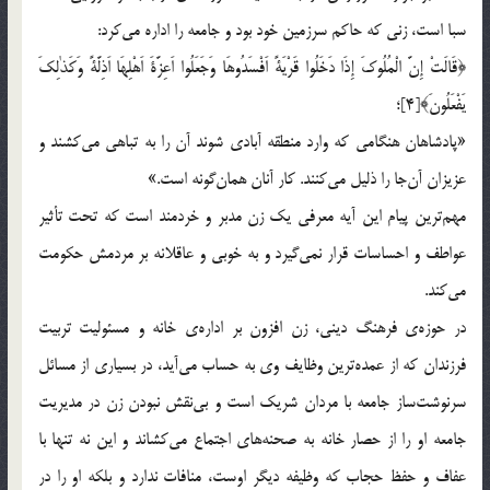
سبا است، زنی که حاکم سرزمین خود بود و جامعه را اداره می‌کرد:
﴿قَالَتْ إِنَّ الْمُلُوکَ إِذَا دَخَلُوا قَرْیَةً اَفْسَدُوهَا وَجَعَلُوا اَعِزَّةَ اَهْلِهَا اَذِلَّةً وَکَذٰلِکَ
یَفْعَلُونَ﴾[4]؛
«پادشاهان هنگامی که وارد منطقه آبادی شوند آن را به تباهی می‌کشند و
عزیزان آن‌جا را ذلیل می‌کنند. کار آنان همان‌گونه است.»
مهم‌ترین پیام این آیه معرفی یک زن مدبر و خردمند است که تحت تأثیر
عواطف و احساسات قرار نمی‌گیرد و به خوبی و عاقلانه بر مردمش حکومت
می‌کند.
در حوزه‌ی فرهنگ دینی، زن افزون بر اداره‌ی خانه و مسئولیت تربیت
فرزندان که از عمده‌ترین وظایف وی به حساب می‌آید، در بسیاری از مسائل
سرنوشت‌ساز جامعه با مردان شریک است و بی‌نقش نبودن زن در مدیریت
جامعه او را از حصار خانه به صحنه‌های اجتماع می‌کشاند و این نه تنها با
عفاف و حفظ حجاب که وظیفه دیگر اوست، منافات ندارد و بلکه او را در