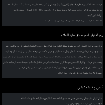
حرکت همه ساله کاروان صادقیه رفسنجان (راهیان ولایت) جلوه ای از تکریم مقام عالی حضرت صادق الائمه علیه السلام
میباشد. مفتخریم که این حرکت حماسه ابراز محبت نسبت به آن امام همام و نشان افتخار شهرمان رفسنجان ؛ شهر
دارالصادقیون گردید.
الحمدالله که این مراسم به عنوان سنتی پویا در تاریخ شهرمان ماندگار شد.
پیام فدائیان امام صادق علیه السلام
ما خادمین صادقیه با شنیدن احادیث حضرت صادق الائمه علیه السلام عطر یادش را استشمام نموده و دل به عنایاتش دخیل
بسته و چشم به کراماتش دوخته ؛ از جان و دل خدمت ارباب و رئیس مذهب مان عرضه میداریم، ای ارباب ما اگر چه قبرت
غریب است ما نمی گذاریم قدر و منزلت شما غریب بماند. اگر قبرت ضریح و بارگاه ندارد قلب ما حرم شماست اگر در کنار قبرت
وهابیت مانع عزاداری و اظهار ارادت می شود ما کاروان صادقیه ای را برایتان تشکیل داده ایم که رسما عهده دار مراسم هایتان
باشیم و ناله سرای جعفری میزبان عزاداران و میهمانانتان گردد تا جان داریم بر غربتت غریب نوازی میکنیم...
وعده ما 25 شوال سالروز شهادت امام صادق علیه السلام
آدرس و شماره تماس
استان کرمان ، شهرستان رفسنجان، حسن آباد صادق الائمه علیه السلام نوق، بلوار امام صادق علیه السلام
کوچه امام صادق علیه السلام (9) انتهای کوچه