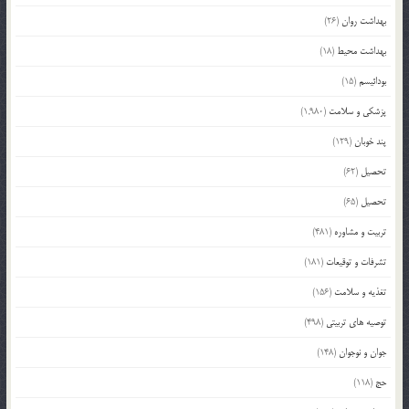
بهداشت روان
(26)
بهداشت محیط
(18)
بودائیسم
(15)
پزشکی و سلامت
(1,980)
پند خوبان
(129)
تحصیل
(62)
تحصیل
(65)
تربیت و مشاوره
(481)
تشرفات و توقیعات
(181)
تغذیه و سلامت
(156)
توصیه های تربیتی
(498)
جوان و نوجوان
(148)
حج
(118)