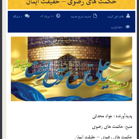
حکمت های رضوی – حقیقت ایمان
خادم اهل البیت
حدیث
,
شرح حدیث
11 مرداد 03
0 دیدگاه
1580بازدید
پديدآورنده : جواد محدثی
منبع: حکمت های رضوی
حکمت های رضوی – حقیقت ایمان