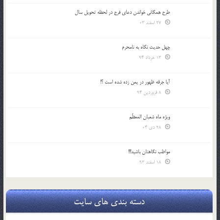
طرح همگانی خواندن دعای فرج در لحظه تحویل سال
27 اسفند 03
چهل حدیث نگاه به نامحرم
13 خرداد 94
آیا جرقه ظهور در یمن زده شده است ؟!
8 فروردین 94
ویژه ماه شعبان المعظّم
28 دی 04
مواظب نگاهتان باشید!!!
18 اسفند 93
دسته بندی های سایت