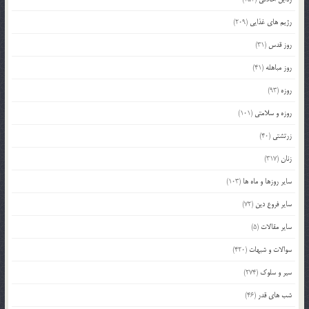
رژیم های غذایی
(209)
روز قدس
(31)
روز مباهله
(41)
روزه
(93)
روزه و سلامتی
(101)
زرتشتی
(40)
زنان
(317)
سایر روزها و ماه ها
(103)
سایر فروع دین
(72)
سایر مقالات
(5)
سوالات و شبهات
(420)
سیر و سلوک
(274)
شب های قدر
(46)