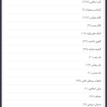
کتب اسلامی
(2,295)
کرامات و معجزات
(9)
کلام جاودان
(2,293)
کلام جدید
(34)
کمک های اولیه
(116)
گلچین احادیث
(372)
گنجینه معارف
(495)
ماه رجب
(20)
ماه رمضان
(176)
ماه شعبان
(20)
ماهها و روزهای خاص
(745)
مبانی اعتقادی
(20)
مختلف
(367)
مدعیان دروغین
(25)