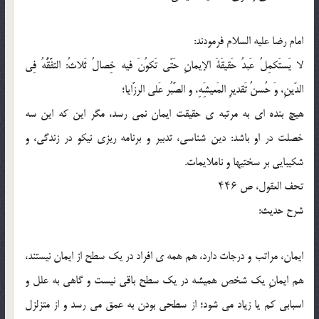
امام رضا علیه السلام فرمودند:
لا یَستَکمِلُ عَبدُ حَقیقَةَ الإیمانِ حَتّی تَکوُنَ فیه خِصالُ ثَلاثُ: التفَّقُّهُ فِی
الدّینِ، وَ حُسنُ تَقدیرِ المَعیشَِهِ، و الصَّبُر عَلی الرزَّایا؛
هیچ بنده ای به مرتبه ی حقیقت ایمان نمی رسد، مگر این که این سه
خصلت در او باشد: دین شناسی، تدبیر و برنامه ریزی نیکو در زندگی، و
شکیبایی بر سختیها و ناملایمات.
تحف العقول، ص ۴۴۶
شرح حدیث:
ایمان، مراتب و درجات دارد، هم همه ی افراد در یک سطح از ایمان نیستند،
هم ایمانِ یک شخص همیشه در یک سطح باقی نیست و گاهی به علل و
اسبابی کم یا زیاد می شود؛ از سطحی بودن به عمق می رسد و از متزلزل