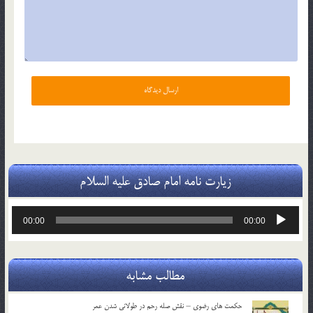
زیارت نامه امام صادق علیه السلام
پخش‌کننده
00:00
00:00
صوت
مطالب مشابه
حکمت های رضوی – نقش صله رحم در طولانی شدن عمر