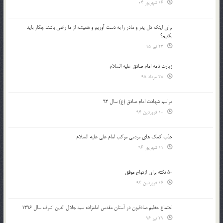
16 شهریور 04
براي اينكه دل پدر و مادر را به دست آوريم و هميشه از ما راضي باشند چكار بايد
بكنيم؟
23 تیر 95
زیارت نامه امام صادق علیه السلام
28 مرداد 95
مراسم شهادت امام صادق (ع) سال 93
10 فروردین 94
جذب کمک های مردمی موکب امام علی علیه السلام
11 شهریور 96
50 نکته برای ازدواج موفق
16 فروردین 94
اجتماع عظیم صادقیون در آستان مقدس امامزاده سید جلال الدین اشرف سال 1396
29 تیر 96