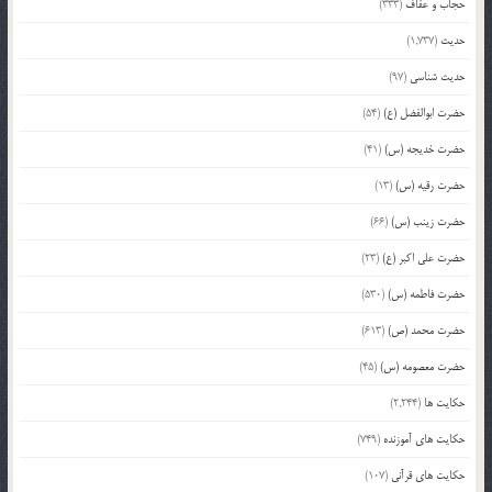
حجاب و عفاف
(333)
حدیث
(1,737)
حدیث شناسی
(97)
حضرت ابوالفضل (ع)
(54)
حضرت خدیجه (س)
(41)
حضرت رقیه (س)
(13)
حضرت زینب (س)
(66)
حضرت علی اکبر (ع)
(23)
حضرت فاطمه (س)
(530)
حضرت محمد (ص)
(613)
حضرت معصومه (س)
(45)
حکایت ها
(2,244)
حکایت های آموزنده
(749)
حکایت های قرآنی
(107)