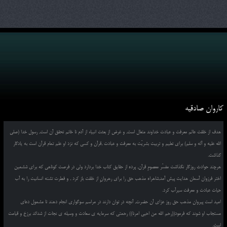
کاروان صادقیه
هدف از خلقت عالم معرفت و عبادت خداوند متعال است, و غرض از بعثت انبیاء از آدم تا خاتم تحقق آن است, رسول خدا (صلی
الله علیه و آله و سلم) برای تعلیم و تربیت بشریّت به معرفت و عبادت ,قرآن و کسی که نزد او علم تمام قرآن است به یادگار
گذاشت.
هرچند حوادث روزگار نگذاشت مفسّر معصومِ قرآن, پرده از حقایق کتاب خدا بردارد ولی در فرصت کوتاهی که برای ششمین
اختر فرزوان آسمان هدایت پیش آمد,شاهراه مذهب حق را برای رهروانِ از خلقت باز کرد , و فطرت تشنه انسانیت را به آب
حیات عبادت و معرفت سیرآب کرد.
امید است پیروان مذهب حق روز عزای آن حضرت, آنچه در توان دارند در مراسم سوگواری انجام دهند تا مشمول دعای
مستجاب او شوند که فرمود((رحم الله من احیی امرنا)) رحمتی که سرمایه ی سعادت و وسیله ی نجات از شدائد برزخ و قیامت
است.