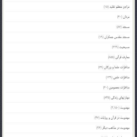
مراجع معظم تقلید
(15)
مردان
(40)
مسجد
(87)
مسجد مقدس جمکران
(19)
مسیحیت
(229)
معارف قرآنی
(855)
مناظرات علما و بزرگان
(79)
مناظرات علمی
(139)
مناظرات معصومین
(60)
مهارتهای زندگی
(845)
مهدویت
(2,150)
مهدویت در قرآن و روایات
(47)
مهدویت در مذاهب دیگر
(36)