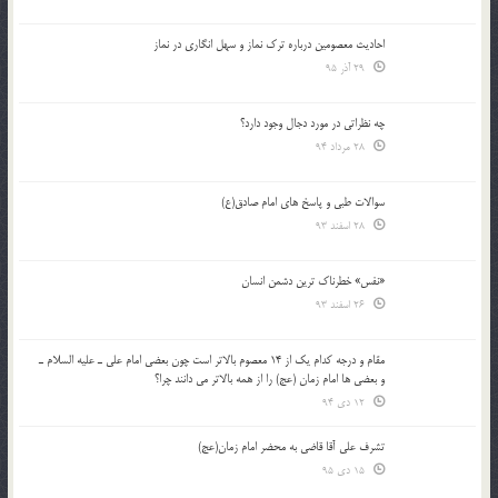
احادیث معصومین درباره ترک نماز و سهل انگاری در نماز
29 آذر 95
چه نظراتی در مورد دجال وجود دارد؟
28 مرداد 94
سوالات طبی و پاسخ های امام صادق(ع)
28 اسفند 93
«نفس» خطرناک ترین دشمن انسان
26 اسفند 93
مقام و درجه كدام يك از 14 معصوم بالاتر است چون بعضي امام علي ـ عليه السلام ـ
و بعضي ها امام زمان (عج) را از همه بالاتر مي دانند چرا؟
12 دی 94
تشرف علي آقا قاضي به محضر امام زمان(عج)
15 دی 95