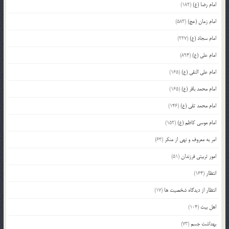
امام رضا (ع)
(182)
امام زمان (عج)
(583)
امام سجاد (ع)
(227)
امام علی (ع)
(894)
امام علی النقی (ع)
(165)
امام محمد باقر (ع)
(165)
امام محمد تقی (ع)
(146)
امام موسی کاظم (ع)
(152)
امر به معروف و نهی از منکر
(63)
امور تربیتی فرزندان
(51)
انتظار
(164)
انتظار از دیدگاه شخصیت ها
(17)
اهل بیت
(104)
بهداشت جسم
(73)