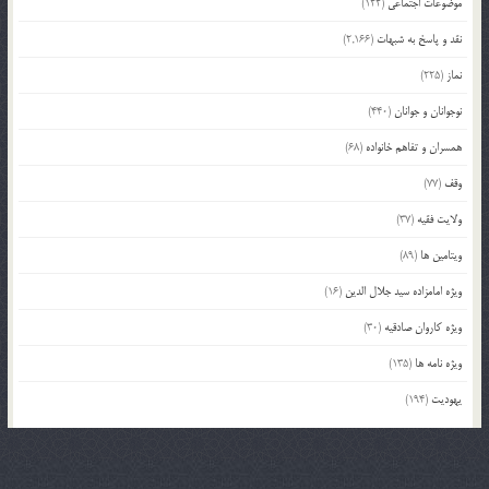
موضوعات اجتماعی
(122)
نقد و پاسخ به شبهات
(2,166)
نماز
(225)
نوجوانان و جوانان
(440)
همسران و تفاهم خانواده
(68)
وقف
(77)
ولایت فقیه
(37)
ویتامین ها
(89)
ویژه امامزاده سید جلال الدین
(16)
ویژه کاروان صادقیه
(30)
ویژه نامه ها
(135)
یهودیت
(194)