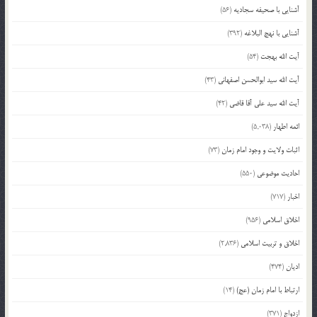
آشنایی با صحیفه سجادیه
(56)
آشنایی با نهج البلاغه
(392)
آیت الله بهجت
(54)
آیت الله سید ابوالحسن اصفهانی
(43)
آیت الله سید علی آقا قاضی
(42)
ائمه اطهار
(5,038)
اثبات ولایت و وجود امام زمان
(73)
احادیث موضوعی
(550)
اخبار
(717)
اخلاق اسلامی
(956)
اخلاق و تربیت اسلامی
(2,836)
ادیان
(474)
ارتباط با امام زمان (عج)
(14)
ازدواج
(371)