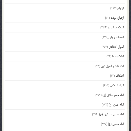
ازدواج
(117)
ازدواج موقت
(32)
اسلام شناسی
(2,661)
اصحاب و یاران
(37)
اصول اعتقادی
(777)
اطلاعیه ها
(26)
اعتقادات و اصول دین
(28)
اعتکاف
(43)
اعیاد اسلامی
(211)
امام جعفر صادق (ع)
(372)
امام حسن (ع)
(233)
امام حسن عسکری (ع)
(172)
امام حسین (ع)
(847)