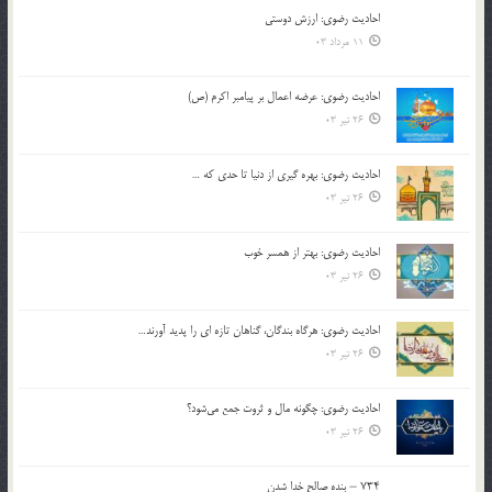
احادیث رضوی: ارزش دوستی
11 مرداد 03
احادیث رضوی: عرضه اعمال بر پیامبر اکرم (ص)
26 تیر 03
احادیث رضوی: بهره گیری از دنیا تا حدی که …
26 تیر 03
احادیث رضوی: بهتر از همسر خوب
26 تیر 03
احادیث رضوی: هرگاه بندگان، گناهان تازه ای را پدید آورند…
26 تیر 03
احادیث رضوی: چگونه مال و ثروت جمع می‌شود؟
26 تیر 03
۷۳۴ – بنده صالح خدا شدن