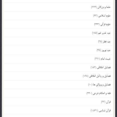
علما و بزرگان
(224)
علوم اسلامی
(43)
علوم قرآنی
(343)
عید غدیر خم
(185)
عید فطر
(35)
عید نوروز
(45)
غیبت امام
(291)
فضایل اخلاقی
(183)
فضایل و رذایل اخلاقی
(168)
فضایل و ویژگی ها
(10)
فقه و احکام شرعی
(340)
قرآن
(23)
قرآن شناسی
(1,861)