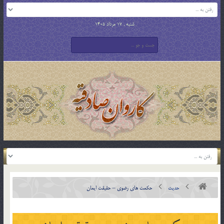
شنبه , 17 مرداد 1405
حدیث
حکمت های رضوی – حقیقت ایمان