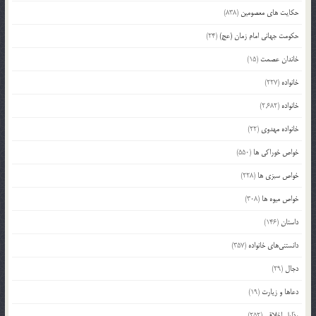
حکایت های معصومین
(838)
حکومت جهانی امام زمان (عج)
(24)
خاندان عصمت
(15)
خانواده
(227)
خانواده
(2,682)
خانواده مهدوی
(22)
خواص خوراکی ها
(550)
خواص سبزی ها
(228)
خواص میوه ها
(308)
داستان
(146)
دانستنی‌های خانواده
(357)
دجال
(29)
دعاها و زیارت
(19)
رذایل اخلاقی
(252)