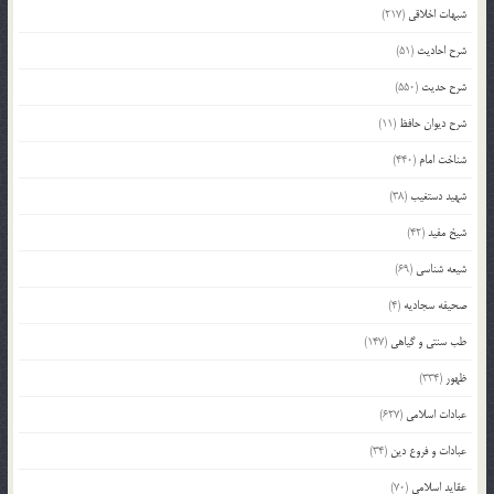
شبهات اخلاقی
(217)
شرح احادیث
(51)
شرح حدیث
(550)
شرح دیوان حافظ
(11)
شناخت امام
(440)
شهید دستغیب
(38)
شیخ مفید
(42)
شیعه شناسی
(69)
صحیفه سجادیه
(4)
طب سنتی و گیاهی
(147)
ظهور
(334)
عبادات اسلامی
(627)
عبادات و فروع دین
(34)
عقاید اسلامی
(70)