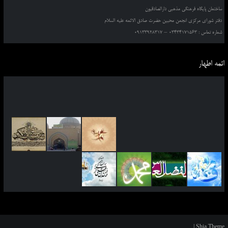
ساختمان پایگاه فرهنگی مذهبی دارالصادقیون
دفتر شورای مرکزی انجمن محبین حضرت صادق الائمه علیه السلام
شماره تماس : 03434171563 – 09133928317
ائمه اطهار
|
Shia Theme