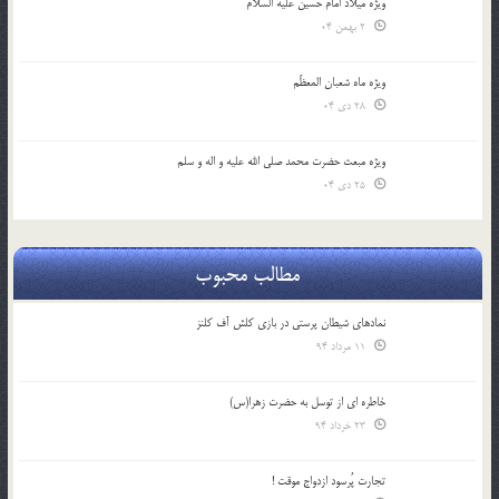
ویژه میلاد امام حسین علیه السلام
2 بهمن 04
ویژه ماه شعبان المعظّم
28 دی 04
ویژه مبعث حضرت محمد صلی الله علیه و اله و سلم
25 دی 04
مطالب محبوب
نمادهای شیطان پرستی در بازی کلش آف کلنز
11 مرداد 94
خاطره ای از توسل به حضرت زهرا(س)
23 خرداد 94
تجارت پُرسود ازدواج موقت !