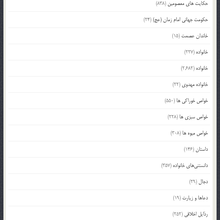
حکایت های معصومین
(838)
حکومت جهانی امام زمان (عج)
(24)
خاندان عصمت
(15)
خانواده
(227)
خانواده
(2,682)
خانواده مهدوی
(22)
خواص خوراکی ها
(550)
خواص سبزی ها
(228)
خواص میوه ها
(308)
داستان
(146)
دانستنی‌های خانواده
(357)
دجال
(29)
دعاها و زیارت
(19)
رذایل اخلاقی
(252)