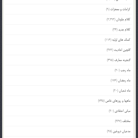
کرامات و معجزات
(9)
کلام جاودان
(2,293)
کلام جدید
(34)
کمک های اولیه
(116)
گلچین احادیث
(372)
گنجینه معارف
(495)
ماه رجب
(20)
ماه رمضان
(176)
ماه شعبان
(20)
ماهها و روزهای خاص
(745)
مبانی اعتقادی
(20)
مختلف
(367)
مدعیان دروغین
(25)