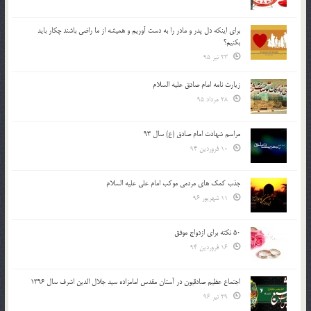
براي اينكه دل پدر و مادر را به دست آوريم و هميشه از ما راضي باشند چكار بايد
بكنيم؟
23 تیر 95
زیارت نامه امام صادق علیه السلام
28 مرداد 95
مراسم شهادت امام صادق (ع) سال 93
10 فروردین 94
جذب کمک های مردمی موکب امام علی علیه السلام
11 شهریور 96
50 نکته برای ازدواج موفق
16 فروردین 94
اجتماع عظیم صادقیون در آستان مقدس امامزاده سید جلال الدین اشرف سال 1396
29 تیر 96