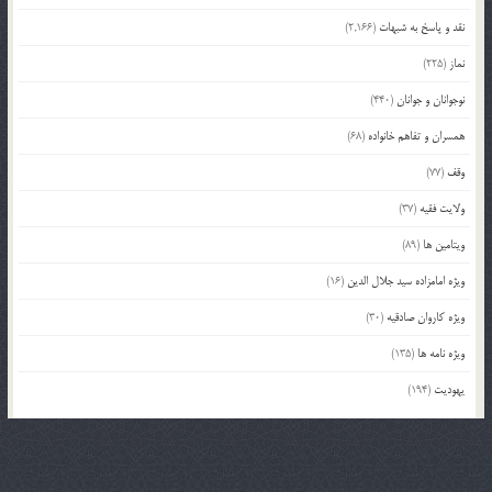
نقد و پاسخ به شبهات
(2,166)
نماز
(225)
نوجوانان و جوانان
(440)
همسران و تفاهم خانواده
(68)
وقف
(77)
ولایت فقیه
(37)
ویتامین ها
(89)
ویژه امامزاده سید جلال الدین
(16)
ویژه کاروان صادقیه
(30)
ویژه نامه ها
(135)
یهودیت
(194)