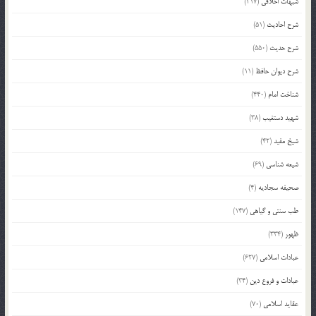
شبهات اخلاقی
(217)
شرح احادیث
(51)
شرح حدیث
(550)
شرح دیوان حافظ
(11)
شناخت امام
(440)
شهید دستغیب
(38)
شیخ مفید
(42)
شیعه شناسی
(69)
صحیفه سجادیه
(4)
طب سنتی و گیاهی
(147)
ظهور
(334)
عبادات اسلامی
(627)
عبادات و فروع دین
(34)
عقاید اسلامی
(70)