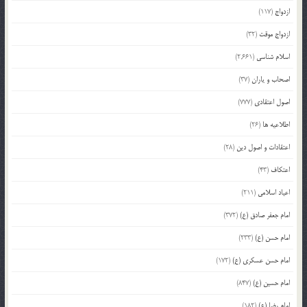
ازدواج
(117)
ازدواج موقت
(32)
اسلام شناسی
(2,661)
اصحاب و یاران
(37)
اصول اعتقادی
(777)
اطلاعیه ها
(26)
اعتقادات و اصول دین
(28)
اعتکاف
(43)
اعیاد اسلامی
(211)
امام جعفر صادق (ع)
(372)
امام حسن (ع)
(233)
امام حسن عسکری (ع)
(172)
امام حسین (ع)
(847)
امام رضا (ع)
(182)