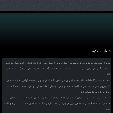
کاروان صادقیه
هدف از خلقت عالم معرفت و عبادت خداوند متعال است, و غرض از بعثت انبیاء از آدم تا خاتم تحقق آن است, رسول خدا (صلی
الله علیه و آله و سلم) برای تعلیم و تربیت بشریّت به معرفت و عبادت ,قرآن و کسی که نزد او علم تمام قرآن است به یادگار
گذاشت.
هرچند حوادث روزگار نگذاشت مفسّر معصومِ قرآن, پرده از حقایق کتاب خدا بردارد ولی در فرصت کوتاهی که برای ششمین
اختر فرزوان آسمان هدایت پیش آمد,شاهراه مذهب حق را برای رهروانِ از خلقت باز کرد , و فطرت تشنه انسانیت را به آب
حیات عبادت و معرفت سیرآب کرد.
امید است پیروان مذهب حق روز عزای آن حضرت, آنچه در توان دارند در مراسم سوگواری انجام دهند تا مشمول دعای
مستجاب او شوند که فرمود((رحم الله من احیی امرنا)) رحمتی که سرمایه ی سعادت و وسیله ی نجات از شدائد برزخ و قیامت
است.