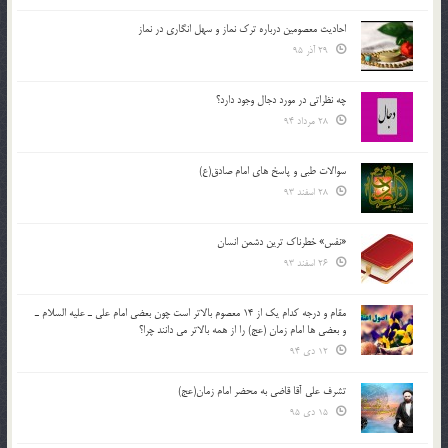
احادیث معصومین درباره ترک نماز و سهل انگاری در نماز
29 آذر 95
چه نظراتی در مورد دجال وجود دارد؟
28 مرداد 94
سوالات طبی و پاسخ های امام صادق(ع)
28 اسفند 93
«نفس» خطرناک ترین دشمن انسان
26 اسفند 93
مقام و درجه كدام يك از 14 معصوم بالاتر است چون بعضي امام علي ـ عليه السلام ـ
و بعضي ها امام زمان (عج) را از همه بالاتر مي دانند چرا؟
12 دی 94
تشرف علي آقا قاضي به محضر امام زمان(عج)
15 دی 95