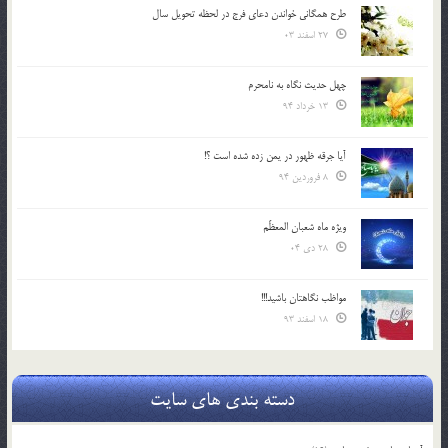
طرح همگانی خواندن دعای فرج در لحظه تحویل سال
27 اسفند 03
چهل حدیث نگاه به نامحرم
13 خرداد 94
آیا جرقه ظهور در یمن زده شده است ؟!
8 فروردین 94
ویژه ماه شعبان المعظّم
28 دی 04
مواظب نگاهتان باشید!!!
18 اسفند 93
دسته بندی های سایت