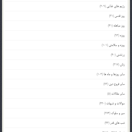
رژیم های غذایی
(209)
روز قدس
(31)
روز مباهله
(41)
روزه
(93)
روزه و سلامتی
(101)
زرتشتی
(40)
زنان
(317)
سایر روزها و ماه ها
(103)
سایر فروع دین
(72)
سایر مقالات
(5)
سوالات و شبهات
(420)
سیر و سلوک
(274)
شب های قدر
(46)