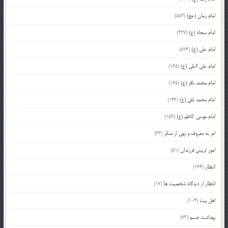
امام زمان (عج)
(583)
امام سجاد (ع)
(227)
امام علی (ع)
(894)
امام علی النقی (ع)
(165)
امام محمد باقر (ع)
(165)
امام محمد تقی (ع)
(146)
امام موسی کاظم (ع)
(152)
امر به معروف و نهی از منکر
(63)
امور تربیتی فرزندان
(51)
انتظار
(164)
انتظار از دیدگاه شخصیت ها
(17)
اهل بیت
(104)
بهداشت جسم
(73)