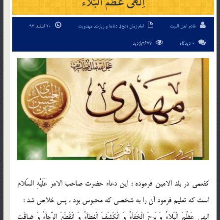
اِلهى عَظُمَ الْبَلاءُ
خادم اهل البیت
امام زمان (عج)
,
دعاها و زیارت
,
مهدویت
20 اسفند 93
0 دیدگاه
2677بازدید
كفعمى در بلد الامين فرموده : اين دعاء حضرت صاحب الامر عَلَيْهِ السَّلام
است كه تعليم فرمود آن را به شخصى كه محبوس بود ، پس خلاص شد :
اِلهى عَظُمَ الْبَلاءُ وَ بَرِحَ الْخَفآءُ وَ انْكَشَفَ الْغِطآءُ وَ انْقَطَعَ الرَّجآءُ وَ ضاقَتِ