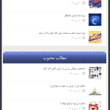
2 بهمن 04
ویژه ماه شعبان المعظّم
28 دی 04
ویژه مبعث حضرت محمد صلی الله علیه و اله و سلم
25 دی 04
مطالب محبوب
نمادهای شیطان پرستی در بازی کلش آف کلنز
11 مرداد 94
خاطره ای از توسل به حضرت زهرا(س)
23 خرداد 94
تجارت پُرسود ازدواج موقت !
16 شهریور 04