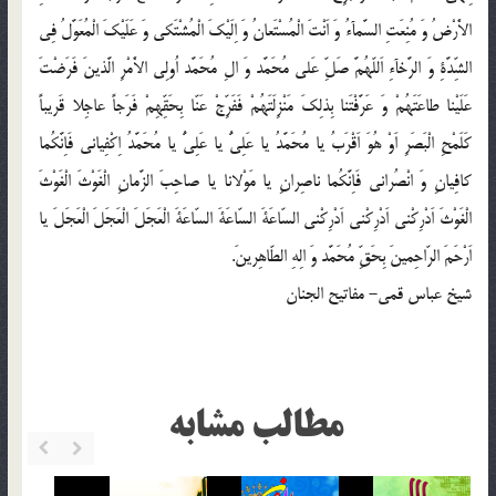
الاَْرْضُ وَ مُنِعَتِ السَّمآءُ وَ اَنْتَ الْمُسْتَعانُ وَ اِلَيْكَ الْمُشْتَكى وَ عَلَيْكَ الْمُعَوَّلُ فِى
الشِّدَّةِ وَ الرَّخآءِ اَللّهُمَّ صَلِّ عَلى مُحَمَّد وَ الِ مُحَمَّد اُولِى الاَْمْرِ الَّذينَ فَرَضْتَ
عَلَيْنا طاعَتَهُمْ وَ عَرَّفْتَنا بِذلِكَ مَنْزِلَتَهُمْ فَفَرِّجْ عَنّا بِحَقِّهِمْ فَرَجاً عاجِلا قَريباً
كَلَمْحِ الْبَصَرِ اَوْ هُوَ اَقْرَبُ يا مُحَمَّدُ يا عَلِىُّ يا عَلِىُّ يا مُحَمَّدُ اِكْفِيانى فَاِنَّكُما
كافِيانِ وَ انْصُرانى فَاِنَّكُما ناصِرانِ يا مَوْلانا يا صاحِبَ الزَّمانِ الْغَوْثَ الْغَوْثَ
الْغَوْثَ اَدْرِكْنى اَدْرِكْنى اَدْرِكْنى السّاعَةَ السّاعَةَ السّاعَةَ الْعَجَلَ الْعَجَلَ الْعَجَلَ يا
اَرْحَمَ الرّاحِمينَ بِحَقِّ مُحَمَّد وَ الِهِ الطّاهِرينَ.
شیخ عباس قمی- مفاتیح الجنان
مطالب مشابه