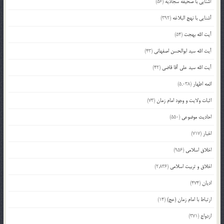
آشنایی با صحیفه سجادیه
(56)
آشنایی با نهج البلاغه
(392)
آیت الله بهجت
(54)
آیت الله سید ابوالحسن اصفهانی
(43)
آیت الله سید علی آقا قاضی
(42)
ائمه اطهار
(5,038)
اثبات ولایت و وجود امام زمان
(73)
احادیث موضوعی
(550)
اخبار
(717)
اخلاق اسلامی
(956)
اخلاق و تربیت اسلامی
(2,836)
ادیان
(474)
ارتباط با امام زمان (عج)
(14)
ازدواج
(371)