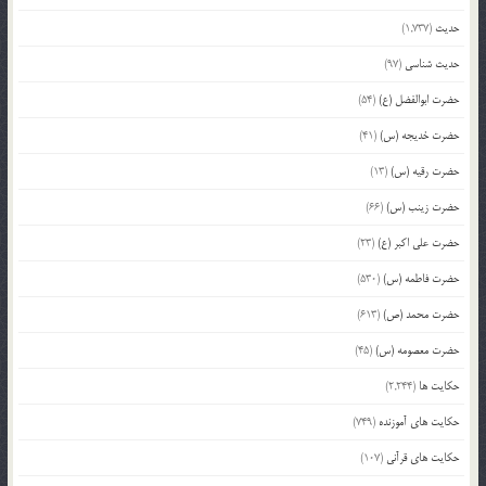
حدیث
(1,737)
حدیث شناسی
(97)
حضرت ابوالفضل (ع)
(54)
حضرت خدیجه (س)
(41)
حضرت رقیه (س)
(13)
حضرت زینب (س)
(66)
حضرت علی اکبر (ع)
(23)
حضرت فاطمه (س)
(530)
حضرت محمد (ص)
(613)
حضرت معصومه (س)
(45)
حکایت ها
(2,244)
حکایت های آموزنده
(749)
حکایت های قرآنی
(107)