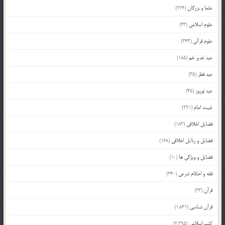
علما و بزرگان
(224)
علوم اسلامی
(43)
علوم قرآنی
(343)
عید غدیر خم
(185)
عید فطر
(35)
عید نوروز
(45)
غیبت امام
(291)
فضایل اخلاقی
(183)
فضایل و رذایل اخلاقی
(168)
فضایل و ویژگی ها
(10)
فقه و احکام شرعی
(340)
قرآن
(23)
قرآن شناسی
(1,861)
کتب اسلامی
(2,295)