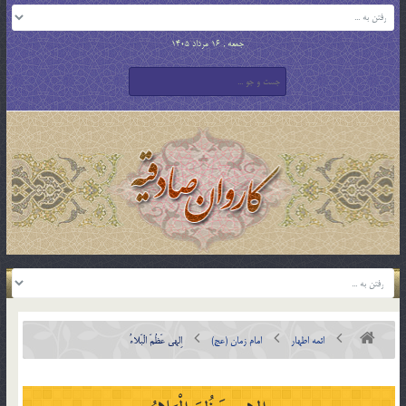
جمعه , 16 مرداد 1405
ائمه اطهار
امام زمان (عج)
اِلهى عَظُمَ الْبَلاءُ