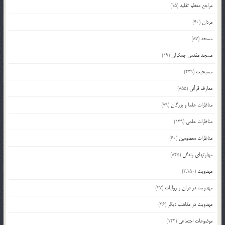
مراجع معظم تقلید
(15)
مردان
(40)
مسجد
(87)
مسجد مقدس جمکران
(19)
مسیحیت
(229)
معارف قرآنی
(855)
مناظرات علما و بزرگان
(79)
مناظرات علمی
(139)
مناظرات معصومین
(60)
مهارتهای زندگی
(845)
مهدویت
(2,150)
مهدویت در قرآن و روایات
(47)
مهدویت در مذاهب دیگر
(36)
موضوعات اجتماعی
(122)