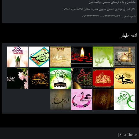
ساختمان پایگاه فرهنگی مذهبی دارالصادقیون
دفتر شورای مرکزی انجمن محبین حضرت صادق الائمه علیه السلام
شماره تماس : 03434171563 – 09133928317
ائمه اطهار
|
Shia Theme