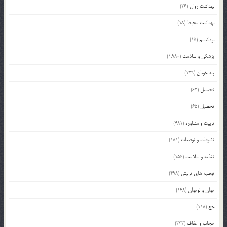
بهداشت روان
(26)
بهداشت محیط
(18)
بودائیسم
(15)
پزشکی و سلامت
(1,980)
پند خوبان
(129)
تحصیل
(62)
تحصیل
(65)
تربیت و مشاوره
(481)
تشرفات و توقیعات
(181)
تغذیه و سلامت
(156)
توصیه های تربیتی
(498)
جوان و نوجوان
(148)
حج
(118)
حجاب و عفاف
(333)