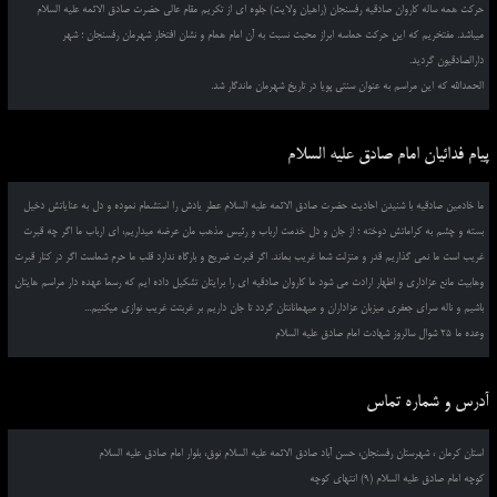
حرکت همه ساله کاروان صادقیه رفسنجان (راهیان ولایت) جلوه ای از تکریم مقام عالی حضرت صادق الائمه علیه السلام
میباشد. مفتخریم که این حرکت حماسه ابراز محبت نسبت به آن امام همام و نشان افتخار شهرمان رفسنجان ؛ شهر
دارالصادقیون گردید.
الحمدالله که این مراسم به عنوان سنتی پویا در تاریخ شهرمان ماندگار شد.
پیام فدائیان امام صادق علیه السلام
ما خادمین صادقیه با شنیدن احادیث حضرت صادق الائمه علیه السلام عطر یادش را استشمام نموده و دل به عنایاتش دخیل
بسته و چشم به کراماتش دوخته ؛ از جان و دل خدمت ارباب و رئیس مذهب مان عرضه میداریم، ای ارباب ما اگر چه قبرت
غریب است ما نمی گذاریم قدر و منزلت شما غریب بماند. اگر قبرت ضریح و بارگاه ندارد قلب ما حرم شماست اگر در کنار قبرت
وهابیت مانع عزاداری و اظهار ارادت می شود ما کاروان صادقیه ای را برایتان تشکیل داده ایم که رسما عهده دار مراسم هایتان
باشیم و ناله سرای جعفری میزبان عزاداران و میهمانانتان گردد تا جان داریم بر غربتت غریب نوازی میکنیم...
وعده ما 25 شوال سالروز شهادت امام صادق علیه السلام
آدرس و شماره تماس
استان کرمان ، شهرستان رفسنجان، حسن آباد صادق الائمه علیه السلام نوق، بلوار امام صادق علیه السلام
کوچه امام صادق علیه السلام (9) انتهای کوچه