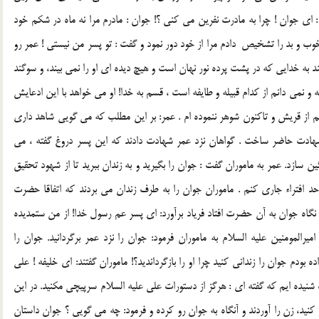
اي جوان ! چرا به مادرت نفرين مي كني ؟! جوان : مادرم مرا نه ماه در شكم خود
ب و بد را تشخيص ‍ دادم مرا از خود دور نمود و گفت : تو پسر من نيستي ! عمر رو
د به خدايي كه در پشت پرده نور نهان است و هيچ ديده اي او را نمي بيند، و سوگند
ه و نمي دانم از كدام قبيله و طايفه است ، قسم به خدا! او مي خواهد با اين ادعايش
م از قريش و تاكنون شوهر ننموده ام . عمر: بر اين مطلب كه مي گويي شاهد داري
شهادت حاضر ساخت . گواهان نزد عمر شهادت دادند كه اين پسر دروغ گفته ، مي
ن سازد. عمر به ماموران گفت : جوان را بگيريد و به زندان ببريد تا از شهود تحقيق
 افتراء جاري كنم . ماموران جوان را به طرف زندان مي بردند كه اتفاقا حضرت
ون نگاه جوان به آن حضرت افتاد فرياد برآورد: اي پسر عم رسول خدا! از من ستمديده
المومنين عليه السلام به ماموران فرمود: جوان را نزد عمر برگردانيد. جوان را
بودم جوان را زنداني كنيد چرا او را بازگردانديد؟! ماموران گفتند: اي خليفه ! علي
ت شنيده ايم كه گفته اي : هرگز از دستورات علي عليه السلام سرپيچي مكنيد. در اين
 كنيد، زن را آوردند و آنگاه به جوان رو كرده و فرمود: چه مي گويي ؟ جوان داستان