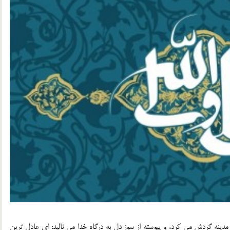
دينه گردش مي كرد، و پيوسته از سوز دل به درگاه خدا مي ناليد: اي عادل ترين