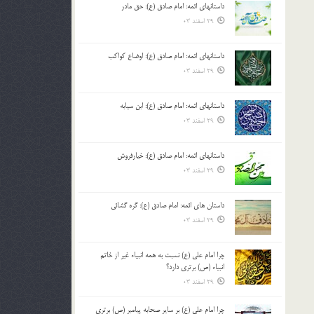
داستانهای ائمه: امام صادق (ع): حق مادر
بالا
29 اسفند 03
و
پایین
استفاده
داستانهای ائمه: امام صادق (ع): اوضاع کواکب
کنید.
29 اسفند 03
داستانهای ائمه: امام صادق (ع): ابن سیابه
29 اسفند 03
داستانهای ائمه: امام صادق (ع): خیارفروش
29 اسفند 03
داستان های ائمه: امام صادق (ع): گره گشائی
29 اسفند 03
چرا امام علی (ع) نسبت به همه انبیاء غیر از خاتم
انبیاء (ص) برتری دارد؟
29 اسفند 03
چرا امام علی (ع) بر سایر صحابه پیامبر (ص) برتری