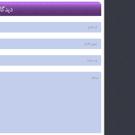
29 اسفند 03
29 اسفند 03
دیدگا