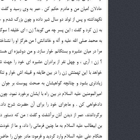
عادلان !ميان من و مادرم حكم كن . عمر به وي رسيد و گفت : 
نگهداشته و پس از تولد دو سال شير داده و چون بزرگ شدم و خو
به زن كرد و گفت : اين پسر چه مي گويد؟ زن : اي خليفه ! سوگن
به محمد صلي الله عليه و آله و خاندانش ! من هرگز او را نشناخت
مرا در ميان عشيره و بستگانم خوار سازد. و من دوشيزه اي هست
؟ زن : آري ، و چهل نفر از برادران عشيره اي خود را جهت 
خواهد با اين تهمتش زن را در بين طايفه و قبيله اش خوار و ننگي
زيادتري بشود و چنانچه گواهيشان به صحت پيوست بر جوان حد
اميرالمومنين عليه السلام در بين راه با ايشان برخورد نمود. چ
دادخواهي كن . و ماجراي خود را براي آن حضرت شرح داد. امير
برگرداندند، عمر از ديدن آنان برآشفت و گفت : من كه دستور داده 
بن ابيطالب عليه السلام به ما چنين فرماني را داد، و ما از خود
هنگام علي عليه السلام وارد گرديد و فرمود: مادر جوان را حاضر