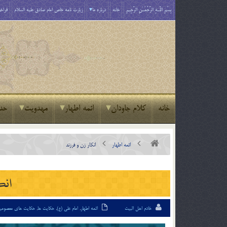
بِسْمِ اللَّـهِ الرَّحْمَـٰنِ الرَّحِيمِ
خانه
درباره ما
زیارت نامه خاص امام صادق علیه السلام
فراخو
خانه
کلام جاودان
ائمه اطهار
مهدویت
حد
ائمه اطهار
انکار زن و فرزند
انک
خادم اهل البیت
ائمه اطهار
,
امام علی (ع)
,
حکایت ها
,
حکایت های معصومی