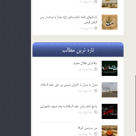
21 مرداد 03
داستانهای ائمه: امام صادق (ع): مدارا با مردم در پس
گرفتن قرض
21 مرداد 03
تازه ترین مطالب
سلام ای هلال محرم
25 خرداد 05
منزل به منزل با کاروان حسین بن علی علیه السلام
25 خرداد 05
پاسخ امام زمان علیه السلام به چند شبهه عاشورایی
25 خرداد 05
من سرزمین کربلا
25 خرداد 05