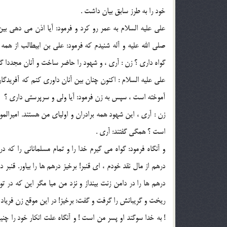
خود را به طرز سابق بيان داشت .
علي عليه السلام به عمر رو كرد و فرمود: آيا اذن مي دهي بين
صلي الله عليه و آله شنيدم كه فرمود: علي بن ابيطالب از همه ش
گواه داري ؟ زن : آري ، و شهود را حاضر ساخت و آنان مجددا گو
علي عليه السلام : اكنون چنان بين آنان داوري كنم كه آفريدگا
آموخته است ، سپس به زن فرمود: آيا ولي و سرپرستي داري ؟
زن : آري ، اين شهود همه برادران و اولياي من هستند. اميرالمو
است ؟ همگي گفتند: آري .
و آنگاه فرمود: گواه مي گيرم خدا را و تمام مسلماناني را كه
درهم از مال نقد خودم ، اي قنبر! برخيز درهم ها را بياور. قنبر
درهم ها را در دامن زنت بينداز و نزد من ميا مگر اين كه در 
ريخت و گريبانش را گرفت و گفت: برخيز! در اين موقع زن فرياد
! به خدا سوگند او پسر من است ! و آنگاه علت انكار خود را چنين