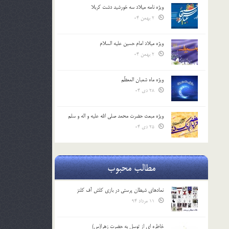
ویژه نامه میلاد سه خورشید دشت کربلا
2 بهمن 04
ویژه میلاد امام حسین علیه السلام
2 بهمن 04
ویژه ماه شعبان المعظّم
28 دی 04
ویژه مبعث حضرت محمد صلی الله علیه و اله و سلم
25 دی 04
مطالب محبوب
نمادهای شیطان پرستی در بازی کلش آف کلنز
11 مرداد 94
خاطره ای از توسل به حضرت زهرا(س)