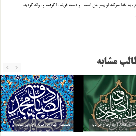
م ، به خدا سوگند او پسر من است . و دست فرزند را گرفت و روانه گرديد.
الب مشابه
چرا امام علی (ع) نسبت به همه انبیاء غیر از خاتم
ئمه: امام صادق (ع): گره گشائی
انبیاء (ص) برتری دارد؟