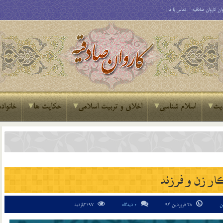
ان کاروان صادقیه
تماس با ما
یث
اسلام شناسی
اخلاق و تربیت اسلامی
حکایت ها
خانواده
ار زن و فرزند
ن
28 فروردین 94
0 دیدگاه
2197بازدید