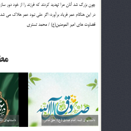
چون بزرگ شد آنان مرا تهديد كردند كه فرزند را از خود دور ساز
در اين هنگام عمر فرياد برآورد: اگر علي نبود عمر هلاك مي شد.
قضاوت هاي امير المومنين(ع) / محمد تستري
مط
داستانهای ائمه: امام صادق (ع): خیارفروش
داستان های ا