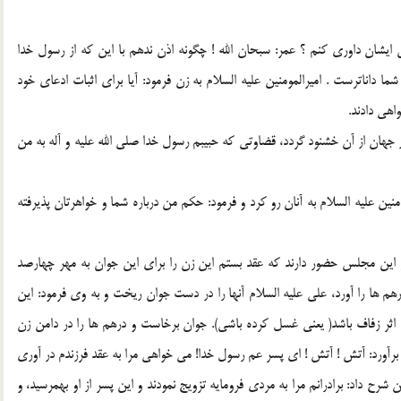
 ايشان داوري كنم ؟ عمر: سبحان الله ! چگونه اذن ندهم با اين كه از رسول خدا
ما داناترست . اميرالمومنين عليه السلام به زن فرمود: آيا براي اثبات ادعاي خود
اهي دادند.
ر جهان از آن خشنود گردد، قضاوتي كه حبيبم رسول خدا صلي الله عليه و آله به من
منين عليه السلام به آنان رو كرد و فرمود: حكم من درباره شما و خواهرتان پذيرفته
 در اين مجلس حضور دارند كه عقد بستم اين زن را براي اين جوان به مهر چهارصد
 درهم ها را آورد، علي عليه السلام آنها را در دست جوان ريخت و به وي فرمود: اين
تو اثر زفاف باشد( يعني غسل كرده باشي). جوان برخاست و درهم ها را در دامن زن
 برآورد: آتش ! آتش ! اي پسر عم رسول خدا! مي خواهي مرا به عقد فرزندم در آوري
 شرح داد: برادرانم مرا به مردي فرومايه تزويج نمودند و اين پسر از او بهمرسيد، و