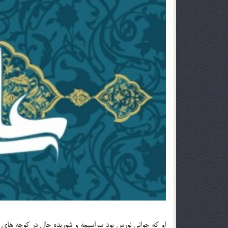
او كه جواني نورس بود سراسيمه و شوريده حال در كوچه هاي م