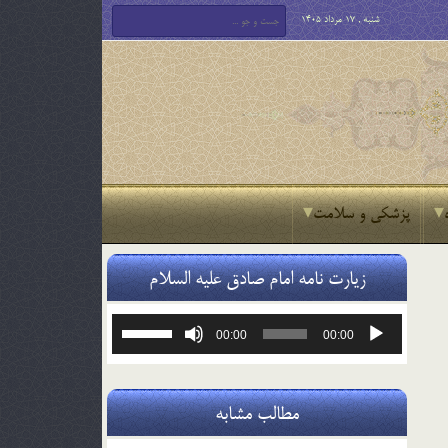
شنبه , 17 مرداد 1405
پزشکی و سلامت
زیارت نامه امام صادق علیه السلام
پخش‌کننده
برای
00:00
00:00
صوت
افزایش
یا
کاهش
صدا
مطالب مشابه
از
کلیدهای