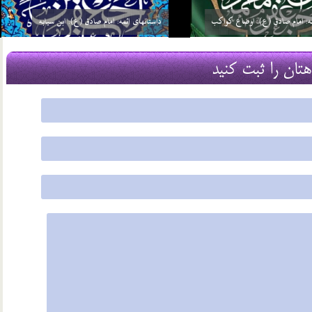
چرا امام علی (ع) نسبت به همه انبیاء غیر از خاتم
ئمه: امام صادق (ع): گره گشائی
انبیاء (ص) برتری دارد؟
29 اسفند 03
هتان را ثبت کنید