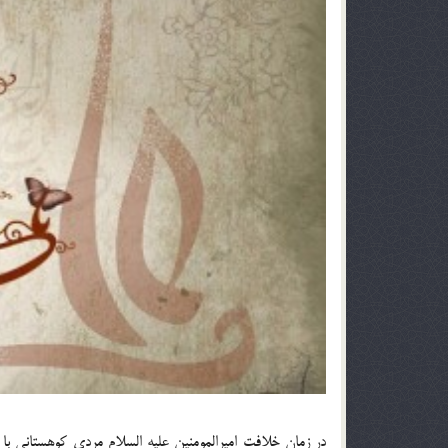
در زمان خلافت اميرالمومنين عليه السلام مردي كوهستاني با