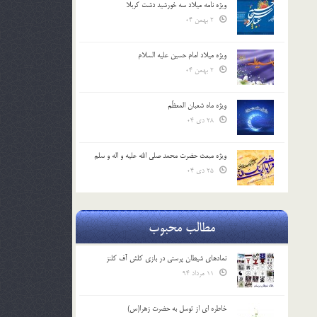
ویژه نامه میلاد سه خورشید دشت کربلا
2 بهمن 04
ویژه میلاد امام حسین علیه السلام
2 بهمن 04
ویژه ماه شعبان المعظّم
28 دی 04
ویژه مبعث حضرت محمد صلی الله علیه و اله و سلم
25 دی 04
مطالب محبوب
نمادهای شیطان پرستی در بازی کلش آف کلنز
11 مرداد 94
خاطره ای از توسل به حضرت زهرا(س)