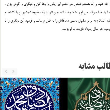
ي الله عليه و آله هستم دستور مي دهم اين يكي را رها كن و ديگري را گردن بزن ،
 به خدا سوگند من او را شكنجه نداده ام و تنها با يك ضربه شمشير او را كشته ام
لام به برادر مقتول دستور داد قاتل را به قتل برساند، و فرمود: آن ديگري را با
د: هر سال پنجاه تازيانه به او بزنند.
الب مشابه