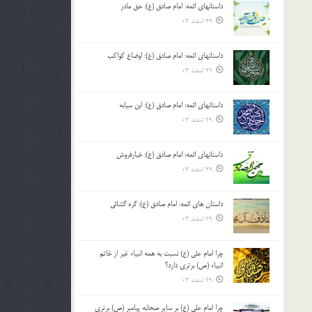
داستانهای ائمه: امام صادق (ع): حق مادر
بالا
29 اسفند 03
و
پایین
استفاده
داستانهای ائمه: امام صادق (ع): اوضاع کواکب
کنید.
29 اسفند 03
داستانهای ائمه: امام صادق (ع): ابن سیابه
29 اسفند 03
داستانهای ائمه: امام صادق (ع): خیارفروش
29 اسفند 03
داستان های ائمه: امام صادق (ع): گره گشائی
29 اسفند 03
چرا امام علی (ع) نسبت به همه انبیاء غیر از خاتم
انبیاء (ص) برتری دارد؟
29 اسفند 03
چرا امام علی (ع) بر سایر صحابه پیامبر (ص) برتری