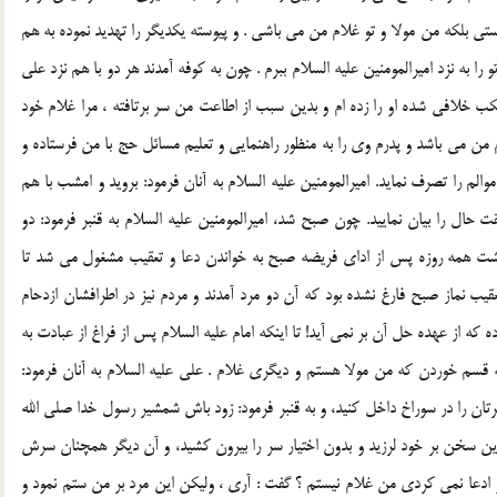
تي بلكه من مولا و تو غلام من مي باشي . و پيوسته يكديگر را تهديد نموده به هم
ا به نزد اميرالمومنين عليه السلام ببرم . چون به كوفه آمدند هر دو با هم نزد علي
 خلافي شده او را زده ام و بدين سبب از اطاعت من سر برتافته ، مرا غلام خود
 من مي باشد و پدرم وي را به منظور راهنمايي و تعليم مسائل حج با من فرستاده و
والم را تصرف نمايد. اميرالمومنين عليه السلام به آنان فرمود: برويد و امشب با هم
 حال را بيان نماييد. چون صبح شد، اميرالمومنين عليه السلام به قنبر فرمود: دو
اشت همه روزه پس از اداي فريضه صبح به خواندن دعا و تعقيب مشغول مي شد تا
تعقيب نماز صبح فارغ نشده بود كه آن دو مرد آمدند و مردم نيز در اطرافشان ازدحام
 كه از عهده حل آن بر نمي آيد! تا اينكه امام عليه السلام پس از فراغ از عبادت به
ه قسم خوردن كه من مولا هستم و ديگري غلام . علي عليه السلام به آنان فرمود:
رتان را در سوراخ داخل كنيد، و به قنبر فرمود: زود باش شمشير رسول خدا صلي الله
يدن اين سخن بر خود لرزيد و بدون اختيار سر را بيرون كشيد، و آن ديگر همچنان سرش
 تو ادعا نمي كردي من غلام نيستم ؟ گفت : آري ، وليكن اين مرد بر من ستم نمود و