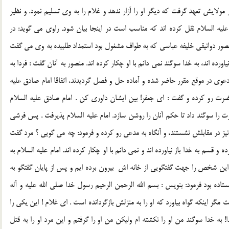
ايش تعهد گرفت كه ديگر او را آزار ندهد و غلام را به وي تسليم نمود. و نظير
يه السلام نقل كرده اند كه مناسب است در اينجا بيان شود. راوي مي گويد: در
نصور دوانيقي خليفه عباسي كه به طواف مشغول بود استمداد طلبيده به وي مي گفت
 نياورده اند، به خدا سوگند نمي دانم با او چكار كرده اند. منصور به آنان گفت : فردا به
دعوي در موقع مقرر حاضر شده و آماده حل و فصل گرديدند، اتفاقا امام صادق عليه
ضرت رو كرده و گفت : اي جعفر! بين ايشان داوري كن . امام صادق عليه السلام
 را سوگند داد تا حكم آنان را روشن سازد. امام عليه السلام پذيرفت . پس فرشي
 در مقابلش نشستند، و آنگاه به مدعي رو كرده و فرمود: چه مي گويي ؟ مرد گفت
ه و قسم به خدا باز نياورده اند و نمي دانم با او چكار كرده اند. امام عليه السلام به
ر اين شخص را جهت گفتگويي از خانه اش ‍ بيرون برده ايم و پس از پايان گفتگو به
تاده بود فرمود: بنويس : بسم الله الرحمن الرحيم رسول خدا صلي الله عليه و آله
گر اينكه گواه بياورد كه او را به منزلش بازگردانده است . اي غلام ! اين يكي را
 به خدا سوگند من او را نكشته ام وليكن من او را گرفتم و اين مرد او را به قتل