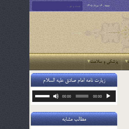
جمعه , 16 مرداد 1405
پزشکی و سلامت
زیارت نامه امام صادق علیه السلام
پخش‌کننده
برای
00:00
00:00
صوت
افزایش
یا
کاهش
صدا
مطالب مشابه
از
کلیدهای