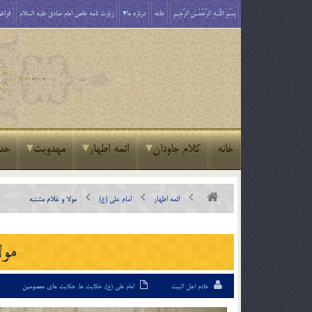
بِسْمِ اللَّـهِ الرَّحْمَـٰنِ الرَّحِيمِ
خانه
درباره ما
زیارت نامه خاص امام صادق علیه السلام
فراخو
خانه
کلام جاودان
ائمه اطهار
مهدویت
حد
ائمه اطهار
امام علی (ع)
مولا و غلام مشتبه
مول
خادم اهل البیت
امام علی (ع)
,
حکایت ها
,
حکایت های معصومین