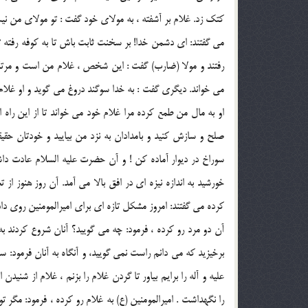
كتك زد. غلام بر آشفته ، به مولاي خود گفت : تو مولاي من نيس
مي گفتند: اي دشمن خدا! بر سخنت ثابت باش تا به كوفه رفته تو ر
رفتند و مولا (ضارب) گفت : اين شخص ، غلام من است و مرتكب
مي خواند. ديگري گفت : به خدا سوگند دروغ مي گويد و او غلام
او به مال من طمع كرده مرا غلام خود مي خواند تا از اين راه ام
صلح و سازش كنيد و بامدادان به نزد من بياييد و خودتان حقيقت
سوراخ در ديوار آماده كن ! و آن حضرت عليه السلام عادت د
خورشيد به اندازه نيزه اي در افق بالا مي آمد. آن روز هنوز از 
كرده مي گفتند: امروز مشكل تازه اي براي اميرالمومنين روي داده
آن دو مرد رو كرده ، فرمود: چه مي گوييد؟ آنان شروع كردند ب
برخيزيد كه مي دانم راست نمي گوييد، و آنگاه به آنان فرمود: س
عليه و آله را برايم بياور تا گردن غلام را بزنم ، غلام از شن
را نگهداشت . اميرالمومنين (ع) به غلام رو كرده ، فرمود: مگر