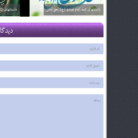
داستانهای ائمه: امام صادق (ع): خیارفروش
داستان های ا
29 اسفند 03
29 اسفند 03
دیدگا