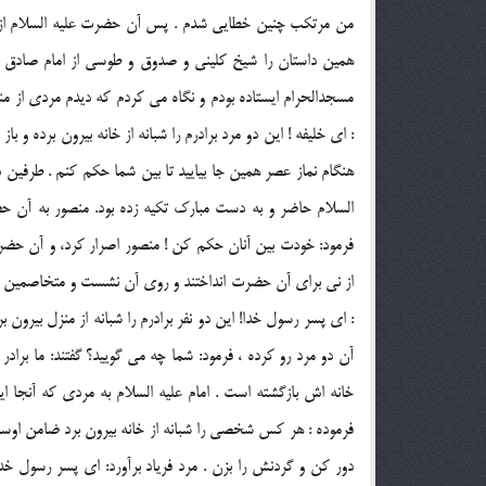
من مرتكب چنين خطايي شدم . پس آن حضرت عليه السلام از مول
همين داستان را شيخ كليني و صدوق و طوسي از امام صادق عل
مسجدالحرام ايستاده بودم و نگاه مي كردم كه ديدم مردي از م
: اي خليفه ! اين دو مرد برادرم را شبانه از خانه بيرون برده و باز
هنگام نماز عصر همين جا بياييد تا بين شما حكم كنم . طرفين 
السلام حاضر و به دست مبارك تكيه زده بود. منصور به آن ح
فرمود: خودت بين آنان حكم كن ! منصور اصرار كرد، و آن حضرت
از ني براي آن حضرت انداختند و روي آن نشست و متخاصمين نيز
: اي پسر رسول خدا! اين دو نفر برادرم را شبانه از منزل بيرون برد
آن دو مرد رو كرده ، فرمود: شما چه مي گوييد؟ گفتند: ما براد
خانه اش بازگشته است . امام عليه السلام به مردي كه آنجا ايس
فرموده : هر كس شخصي را شبانه از خانه بيرون برد ضامن اوست م
دور كن و گردنش را بزن . مرد فرياد برآورد: اي پسر رسول خدا!