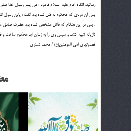
رسانيد. آنگاه امام عليه السلام فرمود : من پسر رسول خدا صل
پس آن مردي كه محكوم به قتل شده بود گفت : يابن رسول الله !
، پس در اين هنگام كه قاتل مشخص شده بود حضرت صادق عليه الس
تازيانه تنبيه كنند. و سپس وي را به زندان ابد محكوم ساخت و فرمو
قضاوتهاي امي المومنين(ع) / محمد تستري
مط