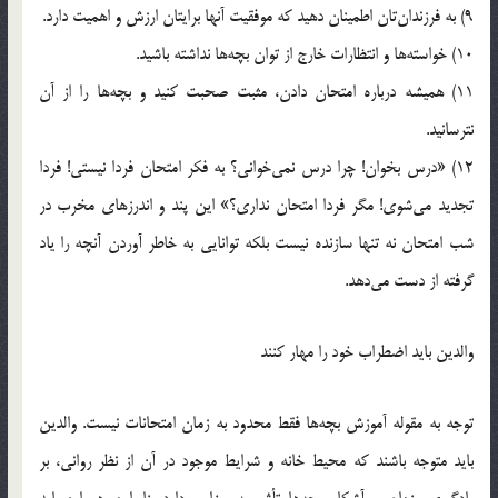
9) به فرزندان‌تان اطمينان دهيد که موفقيت آنها برايتان ارزش و اهميت دارد.
10) خواسته‌ها و انتظارات خارج از توان بچه‌ها نداشته باشيد.
11) هميشه درباره امتحان دادن، مثبت صحبت کنيد و بچه‌ها را از آن
نترسانيد.
12) «درس بخوان! چرا درس نمي‌خواني؟ به فکر امتحان فردا نيستي! فردا
تجديد مي‌شوي! مگر فردا امتحان نداري؟» اين پند و اندرزهاي مخرب در
شب امتحان نه تنها سازنده نيست بلکه توانايي به خاطر آوردن آنچه را ياد
گرفته از دست مي‌دهد.
والدين بايد اضطراب خود را مهار کنند
توجه به مقوله آموزش بچه‌ها فقط محدود به زمان امتحانات نيست. والدين
بايد متوجه باشند كه محيط خانه و شرايط موجود در آن از نظر رواني، بر