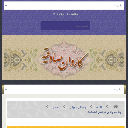
پنجشنبه , 15 مرداد 1405
خانواده
نوجوانان و جوانان
تحصیل
وظايف والدين در فصل امتحانات