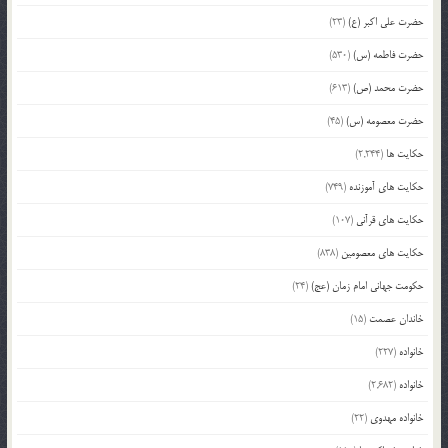
حضرت علی اکبر (ع)
(23)
حضرت فاطمه (س)
(530)
حضرت محمد (ص)
(613)
حضرت معصومه (س)
(45)
حکایت ها
(2,244)
حکایت های آموزنده
(749)
حکایت های قرآنی
(107)
حکایت های معصومین
(838)
حکومت جهانی امام زمان (عج)
(24)
خاندان عصمت
(15)
خانواده
(227)
خانواده
(2,682)
خانواده مهدوی
(22)