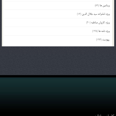
ویتامین ها
(89)
ویژه امامزاده سید جلال الدین
(16)
ویژه کاروان صادقیه
(30)
ویژه نامه ها
(135)
یهودیت
(194)