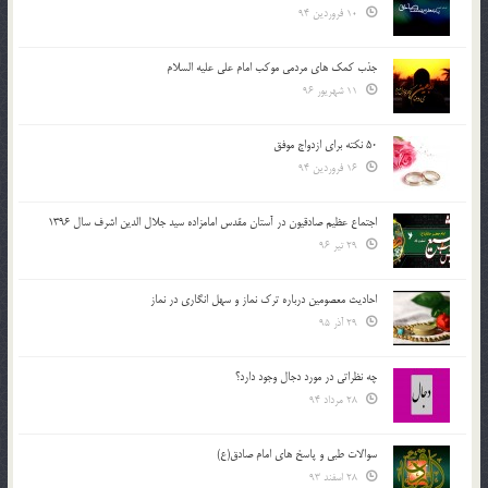
10 فروردین 94
جذب کمک های مردمی موکب امام علی علیه السلام
11 شهریور 96
50 نکته برای ازدواج موفق
16 فروردین 94
اجتماع عظیم صادقیون در آستان مقدس امامزاده سید جلال الدین اشرف سال 1396
29 تیر 96
احادیث معصومین درباره ترک نماز و سهل انگاری در نماز
29 آذر 95
چه نظراتی در مورد دجال وجود دارد؟
28 مرداد 94
سوالات طبی و پاسخ های امام صادق(ع)
28 اسفند 93