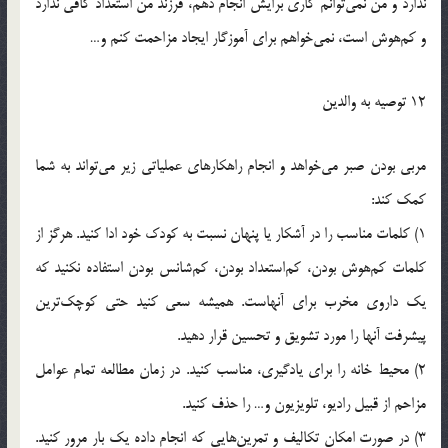
ندارد و من نمي‌توانم کاري برايش انجام دهم، فرزند من استعداد کافي ندارد
و کم‌هوش است، نمي‌خواهم براي آموزگار ايجاد مزاحمت کنم و…
12 توصيه به والدين
مربي بودن صبر مي‌خواهد و انجام راهکارهاي عملياتي زير مي‌تواند به شما
کمک کند:
1) کلمات مناسب را در آشکار يا پنهان نسبت به کودک خود ادا کنيد. هرگز از
کلمات کم‌هوش بودن، کم‌استعداد بودن، کم‌شانس بودن استفاده نکنيد که
يک داروي مخرب براي آنهاست. هميشه سعي کنيد حتي کوچک‌ترين
پيشرفت آنها را مورد تشويق و تحسين قرار دهيد.
2) محيط خانه را براي يادگيري، مناسب کنيد. در زمان مطالعه تمام عوامل
مزاحم از قبيل راديو، تلويزيون و… را حذف کنيد.
3) در صورت امکان تکاليف و تمرين‌هايي که انجام داده يک بار مرور کنيد.