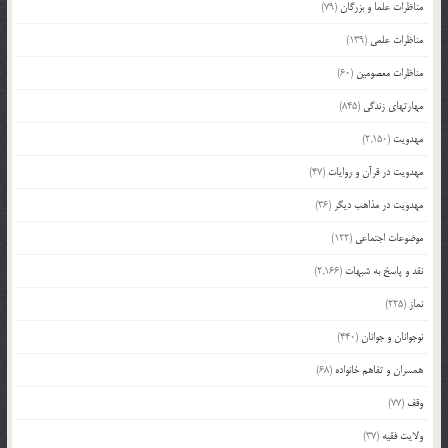
مناظرات علما و بزرگان
(79)
مناظرات علمی
(139)
مناظرات معصومین
(60)
مهارتهای زندگی
(845)
مهدویت
(2,150)
مهدویت در قرآن و روایات
(47)
مهدویت در مذاهب دیگر
(36)
موضوعات اجتماعی
(122)
نقد و پاسخ به شبهات
(2,166)
نماز
(225)
نوجوانان و جوانان
(440)
همسران و تفاهم خانواده
(68)
وقف
(77)
ولایت فقیه
(37)