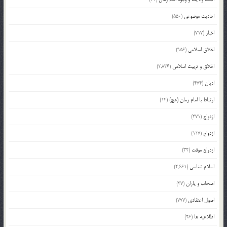
احادیث موضوعی
(550)
اخبار
(717)
اخلاق اسلامی
(956)
اخلاق و تربیت اسلامی
(2,836)
ادیان
(474)
ارتباط با امام زمان (عج)
(14)
ازدواج
(371)
ازدواج
(117)
ازدواج موقت
(32)
اسلام شناسی
(2,661)
اصحاب و یاران
(37)
اصول اعتقادی
(777)
اطلاعیه ها
(26)