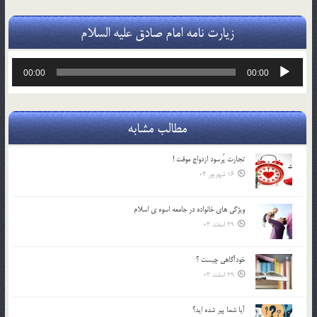
زیارت نامه امام صادق علیه السلام
پخش‌کننده
00:00
00:00
صوت
مطالب مشابه
تجارت پُرسود ازدواج موقت !
16 شهریور 04
ويژگي هاي خانواده در جامعه اسوه ي اسلام
29 اسفند 03
خودآگاهى چيست ؟
29 اسفند 03
آیا شما پیر شده اید؟