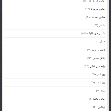
خواص خوراکی ها
(550)
خواص سبزی ها
(228)
خواص میوه ها
(308)
داستان
(146)
دانستنی‌های خانواده
(357)
دجال
(29)
دعاها و زیارت
(19)
رذایل اخلاقی
(252)
رژیم های غذایی
(209)
روز قدس
(31)
روز مباهله
(41)
روزه
(93)
روزه و سلامتی
(101)
زرتشتی
(40)