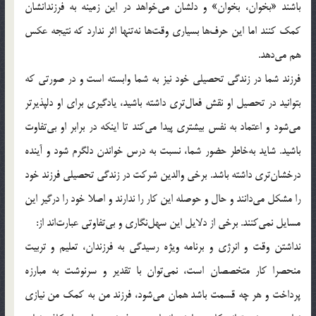
باشند «بخوان، بخوان» و دلشان مي‌خواهد در اين زمينه به فرزندانشان
کمک کنند اما اين حرف‌ها بسياري وقت‌ها نه‌تنها اثر ندارد که نتيجه عکس
هم مي‌دهد.
فرزند شما در زندگي تحصيلي خود نيز به شما وابسته است و در صورتي که
بتوانيد در تحصيل او نقش فعال‌تري داشته باشيد، يادگيري براي او دلپذيرتر
مي‌شود و اعتماد به نفس بيشتري پيدا مي‌کند تا اينکه در برابر او بي‌تفاوت
باشيد. شايد به‌خاطر حضور شما، نسبت به درس خواندن دلگرم شود و آينده
درخشان‌تري داشته باشد. برخي والدين شرکت در زندگي تحصيلي فرزند خود
را مشکل مي‌دانند و حال و حوصله اين کار را ندارند و اصلا خود را درگير اين
مسايل نمي‌کنند. برخي از دلايل اين سهل‌نگاري و بي‌تفاوتي عبارت‌اند از:
نداشتن وقت و انرژي و برنامه ويژه رسيدگي به فرزندان، تعليم و تربيت
منحصرا کار متخصصان است، نمي‌توان با تقدير و سرنوشت به مبارزه
پرداخت و هر چه قسمت باشد همان مي‌شود، فرزند من به کمک من نيازي