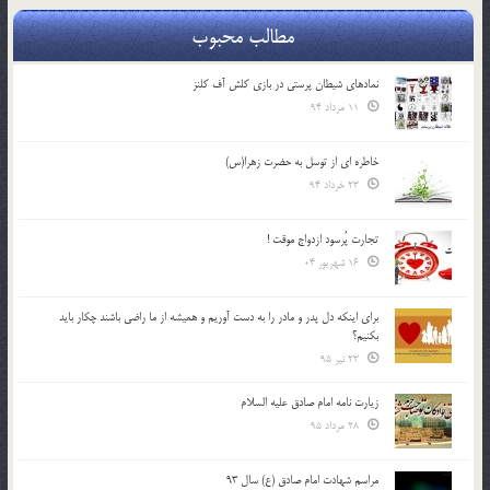
مطالب محبوب
نمادهای شیطان پرستی در بازی کلش آف کلنز
11 مرداد 94
خاطره ای از توسل به حضرت زهرا(س)
23 خرداد 94
تجارت پُرسود ازدواج موقت !
16 شهریور 04
براي اينكه دل پدر و مادر را به دست آوريم و هميشه از ما راضي باشند چكار بايد
بكنيم؟
23 تیر 95
زیارت نامه امام صادق علیه السلام
28 مرداد 95
مراسم شهادت امام صادق (ع) سال 93