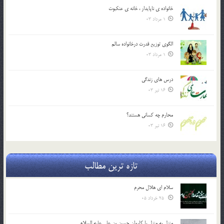
خانواده ي ناپايدار ، خانه ي عنکبوت
1 مرداد 03
الگوي توزيع قدرت درخانواده سالم
1 مرداد 03
درس هاي زندگي
16 تیر 03
محارم چه کساني هستند؟
16 تیر 03
تازه ترین مطالب
سلام ای هلال محرم
25 خرداد 05
منزل به منزل با کاروان حسین بن علی علیه السلام