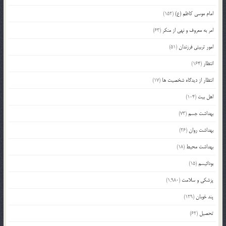
امام موسی کاظم (ع)
(152)
امر به معروف و نهی از منکر
(63)
امور تربیتی فرزندان
(51)
انتظار
(164)
انتظار از دیدگاه شخصیت ها
(17)
اهل بیت
(104)
بهداشت جسم
(73)
بهداشت روان
(26)
بهداشت محیط
(18)
بودائیسم
(15)
پزشکی و سلامت
(1,980)
پند خوبان
(129)
تحصیل
(62)