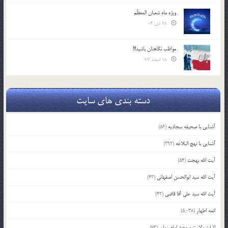
ویژه ماه شعبان المعظّم
28 دی 04
مواظب نگاهتان باشید!!!
18 اسفند 93
دسته بندی های سایت
آشنایی با صحیفه سجادیه
(56)
آشنایی با نهج البلاغه
(392)
آیت الله بهجت
(54)
آیت الله سید ابوالحسن اصفهانی
(43)
آیت الله سید علی آقا قاضی
(42)
ائمه اطهار
(5,038)
اثبات ولایت و وجود امام زمان
(73)