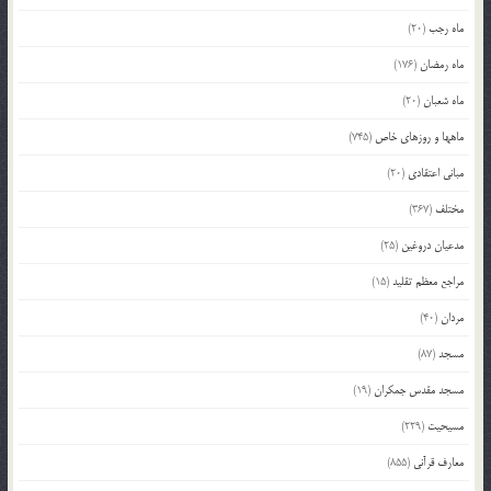
ماه رجب
(20)
ماه رمضان
(176)
ماه شعبان
(20)
ماهها و روزهای خاص
(745)
مبانی اعتقادی
(20)
مختلف
(367)
مدعیان دروغین
(25)
مراجع معظم تقلید
(15)
مردان
(40)
مسجد
(87)
مسجد مقدس جمکران
(19)
مسیحیت
(229)
معارف قرآنی
(855)