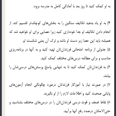
به او کمک کنيد تا روز بعد با آمادگي کامل به مدرسه برود.
4) به او ياد بدهيد تکاليف سنگين را به بخش‌هاي کوچک‌تر تقسيم کند. از
انجام دادن تکاليف او جدا خودداري کنيد زيرا عصايي براي او خواهيد شد که
هميشه بايد اين عصا زير دست او باشد و ترک آن يعني شکست او.
5) جدولي از برنامه امتحاني فرزندان‌تان تهيه کنيد و به آنها در برنامه‌ريزي
مناسب و براي مطالعه درس‌هاي مختلف کمک کنيد.
6) به فرزندان‌تان کمک کنيد تا به تنهايي پاسخ پرسش‌هاي درسي‌شان را
بيابند.
7) در صورت نياز با آموزگار فرزندتان درمورد چگونگي انجام آزمون‌‌هاي
پاياني صحبت کنيد و اطلاعات لازم را از او بگيريد.
8) نقاط ضعف و قوت درسي فرزندان‌تان را در درس‌هاي مختلف بشناسيد و
حتي‌الامکان درصدد رفع آنها برآييد.