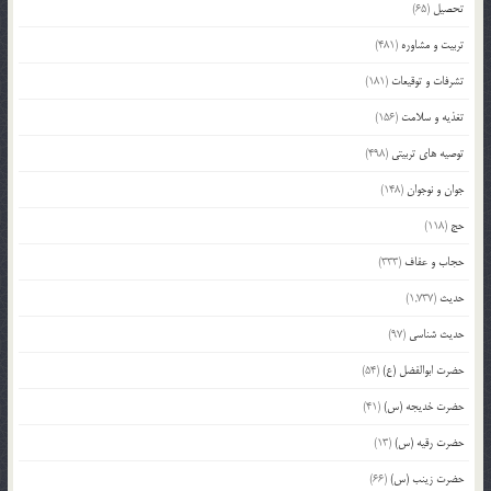
تحصیل
(65)
تربیت و مشاوره
(481)
تشرفات و توقیعات
(181)
تغذیه و سلامت
(156)
توصیه های تربیتی
(498)
جوان و نوجوان
(148)
حج
(118)
حجاب و عفاف
(333)
حدیث
(1,737)
حدیث شناسی
(97)
حضرت ابوالفضل (ع)
(54)
حضرت خدیجه (س)
(41)
حضرت رقیه (س)
(13)
حضرت زینب (س)
(66)