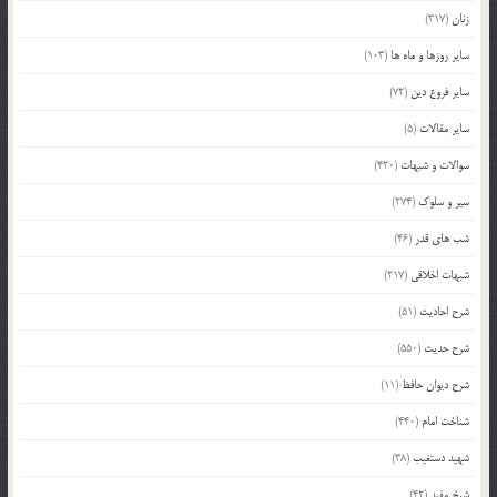
زنان
(317)
سایر روزها و ماه ها
(103)
سایر فروع دین
(72)
سایر مقالات
(5)
سوالات و شبهات
(420)
سیر و سلوک
(274)
شب های قدر
(46)
شبهات اخلاقی
(217)
شرح احادیث
(51)
شرح حدیث
(550)
شرح دیوان حافظ
(11)
شناخت امام
(440)
شهید دستغیب
(38)
شیخ مفید
(42)