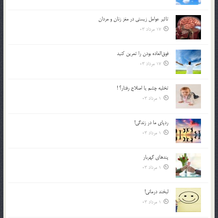
تاثیر عوامل زيستي در مغز زنان و مردان
17 مرداد 03
فوق‌العاده بودن را تمرين كنيد
17 مرداد 03
تخليه چشم يا اصلاح رفتار؟ !
1 مرداد 03
ردپاى ما در زندگى!
1 مرداد 03
پندهاي گهربار
1 مرداد 03
لبخند درمانى!
1 مرداد 03