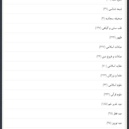
شیعه شناسی
(69)
صحیفه سجادیه
(4)
طب سنتی و گیاهی
(147)
ظهور
(334)
عبادات اسلامی
(627)
عبادات و فروع دین
(34)
عقاید اسلامی
(70)
علما و بزرگان
(224)
علوم اسلامی
(43)
علوم قرآنی
(343)
عید غدیر خم
(185)
عید فطر
(35)
عید نوروز
(45)