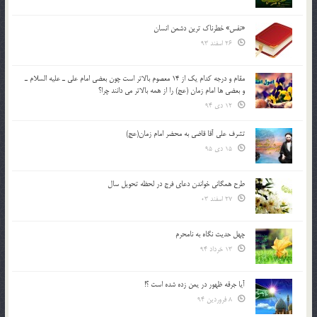
«نفس» خطرناک ترین دشمن انسان
26 اسفند 93
مقام و درجه كدام يك از 14 معصوم بالاتر است چون بعضي امام علي ـ عليه السلام ـ
و بعضي ها امام زمان (عج) را از همه بالاتر مي دانند چرا؟
12 دی 94
تشرف علي آقا قاضي به محضر امام زمان(عج)
15 دی 95
طرح همگانی خواندن دعای فرج در لحظه تحویل سال
27 اسفند 03
چهل حدیث نگاه به نامحرم
13 خرداد 94
آیا جرقه ظهور در یمن زده شده است ؟!
8 فروردین 94