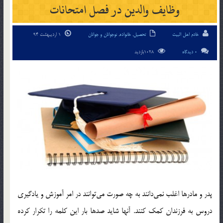
وظايف والدين در فصل امتحانات
خادم اهل البیت
تحصیل
,
خانواده
,
نوجوانان و جوانان
1 اردیبهشت 94
0 دیدگاه
1028بازدید
پدر و مادرها اغلب نمي‌دانند به چه صورت مي‌توانند در امر آموزش و يادگيري
دروس به فرزندان کمک کنند. آنها شايد صدها بار اين کلمه را تکرار کرده