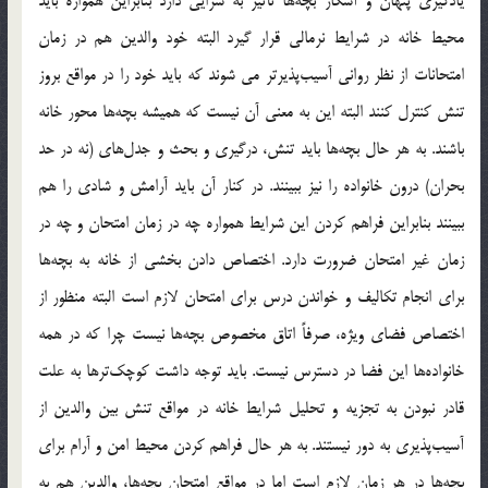
يادگيري پنهان و آشكار بچه‌ها تأثير به سزايي دارد بنابراين همواره بايد
محيط خانه در شرايط نرمالي قرار گيرد البته خود والدين هم در زمان
امتحانات از نظر رواني آسيب‌پذيرتر مي شوند كه بايد خود را در مواقع بروز
تنش كنترل كنند البته اين به معني آن نيست كه هميشه بچه‌ها محور خانه
باشند. به هر حال بچه‌ها بايد تنش، درگيري و بحث و جدل‌هاي (نه در حد
بحران) درون خانواده را نيز ببينند. در كنار آن بايد آرامش و شادي را هم
ببينند بنابراين فراهم كردن اين شرايط همواره چه در زمان امتحان و چه در
زمان غير امتحان ضرورت دارد. اختصاص دادن بخشي از خانه به بچه‌ها
براي انجام تكاليف و خواندن درس براي امتحان لازم است البته منظور از
اختصاص فضاي ويژه، صرفاً اتاق مخصوص بچه‌ها نيست چرا كه در همه
خانواده‌ها اين فضا در دسترس نيست. بايد توجه داشت كوچك‌تر‌ها به علت
قادر نبودن به تجزيه و تحليل شرايط خانه در مواقع تنش بين والدين از
آسيب‌پذيري به دور نيستند. به هر حال فراهم كردن محيط امن و آرام براي
بچه‌ها در هر زمان لازم است اما در مواقع امتحان بچه‌ها، والدين هم به