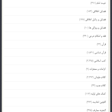
غیبت امام
(291)
فضایل اخلاقی
(183)
فضایل و رذایل اخلاقی
(168)
فضایل و ویژگی ها
(10)
فقه و احکام شرعی
(340)
قرآن
(23)
قرآن شناسی
(1,861)
کتب اسلامی
(2,295)
کرامات و معجزات
(9)
کلام جاودان
(2,293)
کلام جدید
(34)
کمک های اولیه
(116)
گلچین احادیث
(372)
گنجینه معارف
(495)