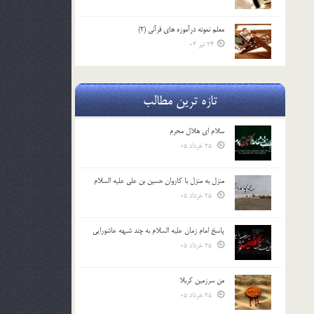
معلم نمونه درآموزه هاي قرآني (2)
24 تیر 03
تازه ترین مطالب
سلام ای هلال محرم
25 خرداد 05
منزل به منزل با کاروان حسین بن علی علیه السلام
25 خرداد 05
پاسخ امام زمان علیه السلام به چند شبهه عاشورایی
25 خرداد 05
من سرزمین کربلا
25 خرداد 05