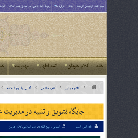
بِسْمِ اللَّـهِ الرَّحْمَـٰنِ الرَّحِيمِ
خانه
درباره ما
زیارت نامه خاص امام صادق علیه السلام
فراخو
خانه
کلام جاودان
ائمه اطهار
مهدویت
حد
کلام جاودان
کتب اسلامی
آشنایی با نهج البلاغه
جایگاه تشویق و تنبیه در مدیریت علو
خادم اهل البیت
آشنایی با نهج البلاغه
,
کتب اسلامی
,
کلام جاودان