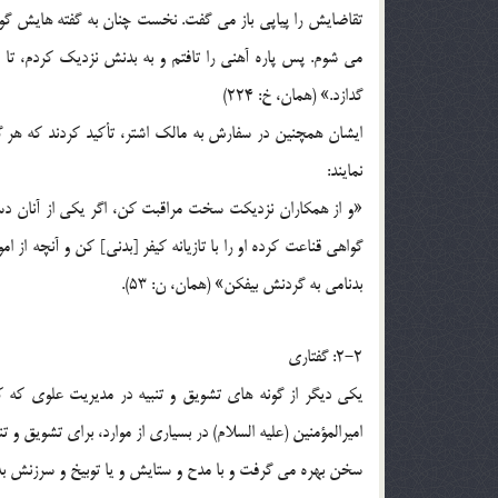
تقاضایش را پیاپی باز می گفت. نخست چنان به گفته هایش گوش 
می شوم. پس پاره آهنی را تافتم و به بدنش نزدیک کردم، تا ع
گدازد.» (همان، خ: 224)
ایشان همچنین در سفارش به مالک اشتر، تأکید کردند که هر گ
نمایند:
«و از همکاران نزدیکت سخت مراقبت کن، اگر یکی از آنان دست
گواهی قناعت کرده او را با تازیانه کیفر [بدنی] کن و آنچه از امو
بدنامی به گردنش بیفکن» (همان، ن: 53).
2-2: گفتاری
یکی دیگر از گونه های تشویق و تنبیه در مدیریت علوی که کا
امیرالمؤمنین (علیه السلام) در بسیاری از موارد، برای تشویق و تنبی
سخن بهره می گرفت و با مدح و ستایش و یا توبیخ و سرزنش به 