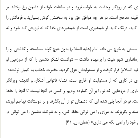
ردی که در روزگار وحشت به خواب نرود و در ساعات خوف از دشمن رخ برنتابد. بر
 قبیله مذحج است. در هر چه موافق حق بود به سخنش گوش بسپارید و فرمانش را
رنگ کنید، درنگ کنید. او شمشیری است از شمشیرهای خدا که نه تیزیش کند شود و نه
ستی به خرج می داد، امام (علیه السلام) بدون هیچ گونه مسامحه و گذشتی او را
مانداری شهر هیت را برعهده داشت – نتوانست لشکر دشمن را که از سرزمین او
 (علیه السلام) قرار گرفت و از مسئولیتش عزل گردید. حضرت خطاب به کمیل نوشتند:
در کاری که از مسئولیت او خارج است، نشانه ناتوانی آشکار، و اندیشه ویرانگر
اری از مرزهایی که تو را بر آن گمارده بودیم و کسی در آنجا نیست تا آنجا را حفظ
ت. تو در آنجا پلی شده ای که دشمنان تو از آن بگذرند و بر دوستانت تهاجم آورند،
بترسند و بگریزند، نه مرزی را می توانی حفظ کنی، و نه شوکت دشمن را می توانی در
خود را راضی نگه می داری» (همان، ن: 61)