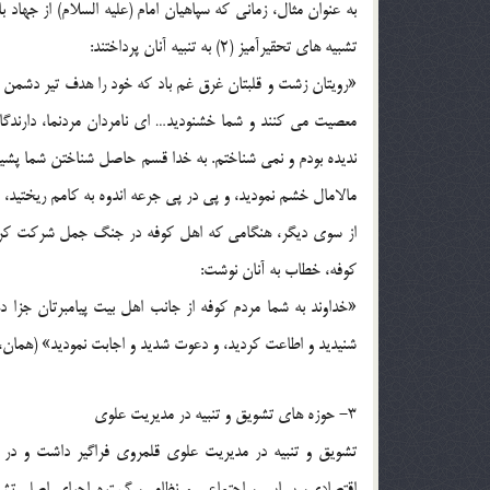
به عنوان مثال، زمانی که سپاهیان امام (علیه السلام) از جهاد 
تشبیه های تحقیرآمیز (2) به تنبیه آنان پرداختند:
«رویتان زشت و قلبتان غرق غم باد که خود را هدف تیر دشمن قرا
معصیت می کنند و شما خشنودید… ای نامردان مردنما، دارندگا
ندیده بودم و نمی شناختم. به خدا قسم حاصل شناختن شما پشیما
مالامال خشم نمودید، و پی در پی جرعه اندوه به کامم ریختید، و تد
از سوی دیگر، هنگامی که اهل کوفه در جنگ جمل شرکت کرده 
کوفه، خطاب به آنان نوشت:
«خداوند به شما مردم کوفه از جانب اهل بیت پیامبرتان جزا 
شنیدید و اطاعت کردید، و دعوت شدید و اجابت نمودید» (همان، ن:
3- حوزه های تشویق و تنبیه در مدیریت علوی
تشویق و تنبیه در مدیریت علوی قلمروی فراگیر داشت و در
اقتصادی، سیاسی، اجتماعی و نظامی، گستره اجرای اصل تشویق و