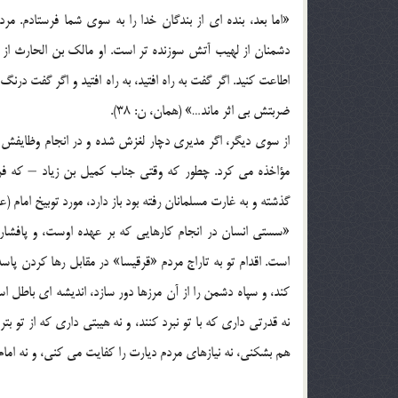
«اما بعد، بنده ای از بندگان خدا را به سوی شما فرستادم. م
دشمنان از لهیب آتش سوزنده تر است. او مالک بن الحارث از
اطاعت کنید. اگر گفت به راه افتید، به راه افتید و اگر گفت د
ضربتش بی اثر ماند…» (همان، ن: 38).
از سوی دیگر، اگر مدیری دچار لغزش شده و در انجام وظایفش س
مؤاخذه می کرد. چطور که وقتی جناب کمیل بن زیاد – که فر
گذشته و به غارت مسلمانان رفته بود باز دارد، مورد توبیخ امام
«سستی انسان در انجام کارهایی که بر عهده اوست، و پافشاری 
است. اقدام تو به تاراج مردم «قرقیسا» در مقابل رها کردن پاسد
کند، و سپاه دشمن را از آن مرزها دور سازد، اندیشه ای باطل اس
نه قدرتی داری که با تو نبرد کنند، و نه هیبتی داری که از تو 
هم بشکنی، نه نیازهای مردم دیارت را کفایت می کنی، و نه امام 