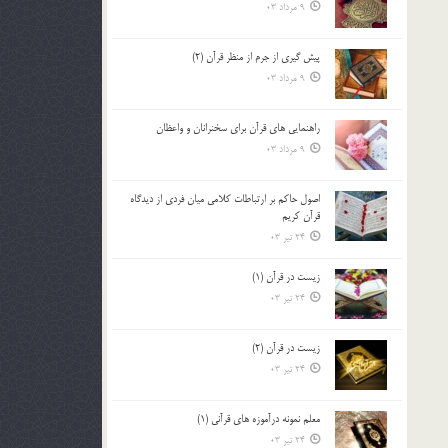
9 مرداد 03
پيش گيري از جرم از منظر قرآن (2)
9 مرداد 03
راهنمایی های قرآن برای سخنرانان و واعظان
9 مرداد 03
اصول حاكم بر ارتباطات كلامى ميان فردى از ديدگاه
قرآن كريم
24 تیر 03
زیست در قرآن (1)
24 تیر 03
زیست در قرآن (2)
24 تیر 03
معلم نمونه درآموزه هاي قرآني (1)
24 تیر 03