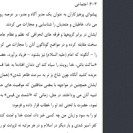
2-3: اجتماعی
پیشوای پرهیزکاران به عنوان یک مدیر آگاه و مدبر، بر عرصه رو
می داد، خاطیان و متعدیان را شناسایی و مجازات می کردند.
ایشان در برابر گروهها و فرقه های انحرافی که نظم و نظام جامع
سخت مقابله کرده و در مواضع گوناگون آنان را مجازات می کرد.
را – آنگونه که امام (علیه السلام) نیز بشنود – فریاد برآورد، ح
«ساکت باش، خدا رویت را سیاه کند ای دندان افتاده! به خدا ق
عربده کشید آنگاه چون شاخ بز نر به سرعت ظاهر شدی» (همان، خ: 4
ایشان همچنین در مواجهه با بعضی منافقین که موقعیت های حس
تنبیه آنان می پرداختند. در مثل، زمانی که «اشعث بن قیس» به
نمود، حضرت با لحنی تند او را خطاب قرار داده و فرمود:
تو را به سود و زیان من چه کسی خبر داد، لعنت خدا و لعنت کنندگا
کفر اسیر شدی و بار دیگر در اسلام و در هر مرتبه نه ثروتت تو 