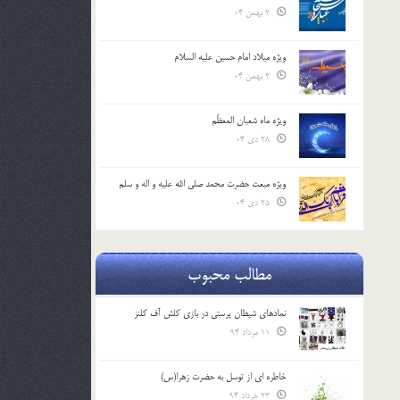
2 بهمن 04
ویژه میلاد امام حسین علیه السلام
2 بهمن 04
ویژه ماه شعبان المعظّم
28 دی 04
ویژه مبعث حضرت محمد صلی الله علیه و اله و سلم
25 دی 04
مطالب محبوب
نمادهای شیطان پرستی در بازی کلش آف کلنز
11 مرداد 94
خاطره ای از توسل به حضرت زهرا(س)
23 خرداد 94