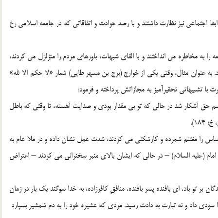
ابط اجتماعی نیز نظارت داشتند و با رصد حوادث و اتفاقاتی که در جامعه اسلامی رخ
ه را به مخاطره می انداختند و با القای شبهات، باورهای مردم را متزلزل می کردند،
 به عنوان مثال، وقتی یکی از خوارج (برج بن مسهر طایی) شعار «لا حکم الا لله»
ضرت با تشبیهاتی تحقیرآمیز به مجازاتش پرداخته و فرمود:
سم حق آشکار شد در حالی که تو بی مقدار بودی و صدایت آهسته، تا وقتی که باطل
18).
اس را مغتنم شمرده و کارشکنی می کردند، شدت عمل نشان داده و در ملا عام به
 امام (علیه السلام) – در حالی که ایشان بالای منبر سخنرانی می کردند – اعتراض
ن بر تو باد، ای بافنده پسر بافنده، منافقِ کافرزاده، به خدا سوگند یک بار در زمان
را سودی داد و نه تبارت به دادت رسید. مردی که عشیره خود را به دم شمشیر بسپارد