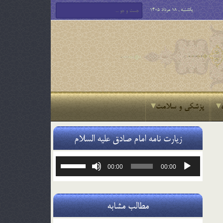
یکشنبه , 18 مرداد 1405
پزشکی و سلامت
زیارت نامه امام صادق علیه السلام
پخش‌کننده
برای
00:00
00:00
صوت
افزایش
یا
کاهش
صدا
مطالب مشابه
از
کلیدهای