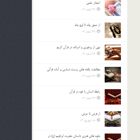
اعجاز علمی
بالا
29 اسفند 03
و
پایین
استفاده
از عمق چاه تا اوج جاه
کنید.
29 اسفند 03
نهي از پرخوري و اسراف در قرآن کريم
29 اسفند 03
مطابقت یافته های زیست شناسی و آیات قرآنی
29 اسفند 03
رابطه انسان با خود در قرآن
29 اسفند 03
از فرش تا عرش
18 شهریور 03
جلوه هاي هنري داستان حضرت ابراهيم (ع) در