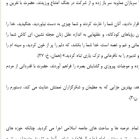
با سربازان معاویه سر باز زده و از شرکت در جنگ امتناع ورزیدند، حضرت با نفرین و
ر دادید، آنان شما را غارت کردند و شما چیزی به دست نیاوردید، جنگیدید، خدا را
ن رؤیاهای کودکانه، و عقلهایی به اندازه عقل زنان حجله نشین، ای کاش شما را
نی و غم و غصه است. خدا شما را بکشد، که دلم را پر از خون کردید، و سینه ام را
بیرم را به نافرمانی و ترک یاری تباه کردید.» (همان، خ: 27).
و موجبات پیروزی و گشایش بصره را فراهم آوردند، حضرت با قدردانی از مردم
دهد، بهترین جزایی که به مطیعان و شکرگزاران نعمتش عنایت می کند، دستورم را
2).
 تمام عرصه ها و ساحت های جامعه اسلامی اجرا می گردید. چنانکه حوزه های
 تنبیه بودند و امام (علیه السلام) در تمامی آنها به تشویق متعهدان و تنبیه