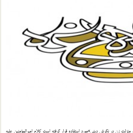
 و منزلت زن در نگرش ديني»مورد استفاده قرار گرفته است کلام اميرالمؤمنين عليه