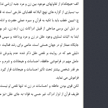
الف-هيچکدام از تفاوتهاي موجود بين زن و مرد جنبه ارزشي ندار
ب-بسياري از گزاره هاي نهج البلاغه قضاياي خارجي است نه ق
ج-تبيين خطب بايد با تکيه به قرآن و سيره عملي حضرت و ادله م
در ذيل اين برسي مباحثي از قبيل ادراکات زن، ارث زن، شر بو
ابتدا به اثبات تساوي وجود عقل در زن و مرد پرداخته و سپس 
جايگاه ممتاز او در جهان هستي است، مانعي براي رشد فعاليت 
دليلي هم که در روايت بر نقص عقل ذکر شده عدم پذيرش شهاد
عامل مهم در فراموشي حافظه، احساسات و هيجانات و شرم و حي
هر قدر شخص بيشتر تحت تأثير احساسات و هيجانات قرار گيرد يا
فراموش مي نمايد.
لکن قوي بودن عاطفه و احساسات در زن نه تنها نقص او نيست ب
ظريف قرآن از ابزار ادراک غير حسي به فؤاد-به جاي عقل-نيز 