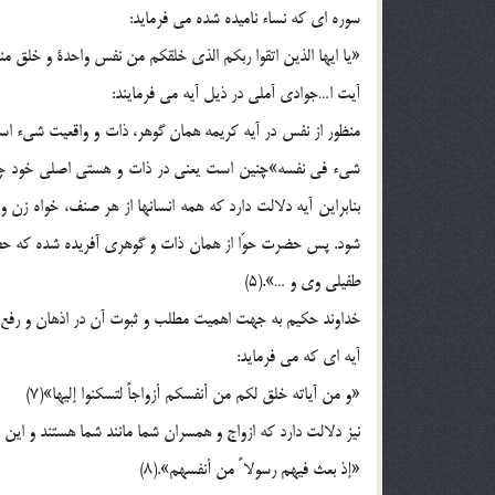
سوره اي که نساء ناميده شده مي فرمايد:
«يا ايها الذين اتقوا ربکم الذي خلقکم من نفس واحدة و خلق منها 
آيت ا…جوادي آملي در ذيل آيه مي فرمايند:
منظور از نفس در آيه کريمه همان گوهر، ذات و واقعيت شيء ا
شيء في نفسه»چنين است يعني در ذات و هستي اصلي خود چن
بنابراين آيه دلالت دارد که همه انسانها از هر صنف، خواه زن
شود. پس حضرت حوّا از همان ذات و گوهري آفريده شده که حضرت 
طفيلي وي و …».(5)
خداوند حکيم به جهت اهميت مطلب و ثبوت آن در اذهان و رفع هر
آيه اي که مي فرمايد:
«و من آياته خلق لکم من أنفسکم أزواجاً لتسکنوا إليها»(7)
نيز دلالت دارد که ازواج و همسران شما مانند شما هستند و اين
«إذ بعث فيهم رسولا ً من أنفسهم».(8)