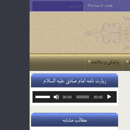
یکشنبه , 18 مرداد 1405
پزشکی و سلامت
زیارت نامه امام صادق علیه السلام
پخش‌کننده
برای
00:00
00:00
صوت
افزایش
یا
کاهش
صدا
مطالب مشابه
از
کلیدهای