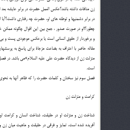
زن منافات داشته باشد؟عکس العمل حضرت در برابر عايشه بعد
در برابر دشمنيها و توطئه هاي او، حضرت چه رفتاري داشت؟آيا 
چطور؟!او در صورت صدور ، جمع بين اين اقوال چگونه ممکن خواه
و برخوردار از حقوق انساني است يا برعکس موجودي پست و ب
مقاله حاضر با اعتراف به بضاعت مزجاة براي پاسخ به پرسشه
منزلت زن از ديدگاه حضرت علي عليه السلام»مي باشد. در فص
است.
فصل سوم نيز سخنان و کلمات حضرت را که ظاهر آنها به نحوي م
کرامت و منزلت زن
شناخت زن و منزلت او در حقيقت، شناخت انسان و کرامت او
آفريده شده است، تمايز و فرقي در حقيقت و ماهيت ميان زن و 