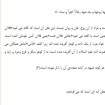
زوجها و بث منها رجالاً کثيراً و نساء…».
ست و مراد از آن روح، جان و روان نيست. اين مثل آن است که گفته مي شود«فلان
ين است يا گفته مي شود«جائني فلان نفسه»يعني فلان کس خودش آمده است.
 و خواه مرد، از يک ذات و گوهر آفريده شده اند. زيرا کلمه «ناس»شامل همگان مي
آدم عليه السلام از آن آفريده شده است، نه از گوهر ديگر و فرع برمرد و زايد و
 گونه شبهه در آيات متعددي آن را ذکر نموده است.(6)
 مثل آيه اي است که مي فرمايد: