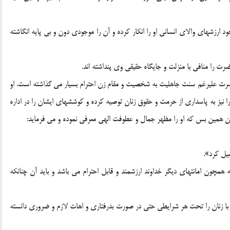
رزشهاي والاي انساني او را انکار کرده و آن را موجودي دون و بي پايه انگاشته
رت را منافي با منزلت و جايگاه حقيقي وي پنداشته اند.
ت عليرغم سنت جاهليت به شخصيت و مقام زن احترام بسيار مي گذاشته است. او
ا نيز به پاسداري از حرمت و حقوق زنان توصيه کرده و کوششهاي ايشان را در اداره
 زن همين بس که او را مظهر جمال و عطوفت الهي معرفي نموده و مي فرمايد:
يل کرد».
عنوان امانت الهي(2)ياد شده است که همچون امانتهاي ديگر خداوند ارزشمند و قابل احترام مي باشد و بايد آن چنانکه
 با زنان را تحت هر شرايطي حتي در صورت بدرفتاري و اهات لازم و ضروري دانسته