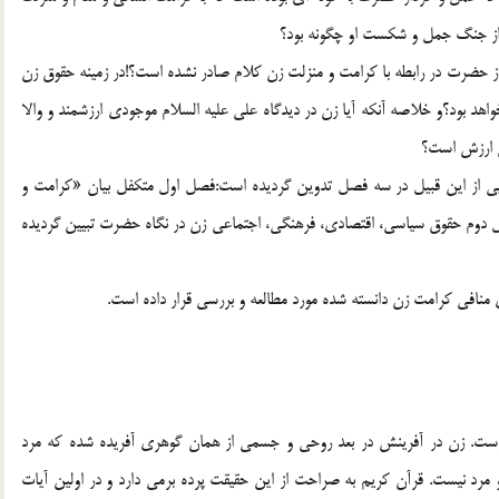
 از جنگ جمل و شکست او چگونه بود؟
از حضرت در رابطه با کرامت و منزلت زن کلام صادر نشده است؟!در زمينه حقوق زن
د بود؟و خلاصه آنکه آيا زن در ديدگاه علي عليه السلام موجودي ارزشمند و والا
ي ارزش است؟
ايي از اين قبيل در سه فصل تدوين گرديده است:فصل اول متکفل بيان «کرامت و
ل دوم حقوق سياسي، اقتصادي، فرهنگي، اجتماعي زن در نگاه حضرت تبيين گرديده
نافي کرامت زن دانسته شده مورد مطالعه و بررسي قرار داده است.
ست. زن در آفرينش در بعد روحي و جسمي از همان گوهري آفريده شده که مرد
مرد نيست. قرآن کريم به صراحت از اين حقيقت پرده برمي دارد و در اولين آيات