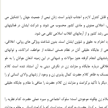
قابل کنترل لازم و اجتناب ناپذير است. زنان نيمي از جمعيت جهان را تشکيل مي
گي، اعتلاي معنوي و مادي کشور محسوب مي شوند و شرکت ايشان در فعاليتهاي
سي رشد کشور و از آرمانهاي انقلاب اسلامي تلقي مي شود.
د احترام به حقوق و شؤون ايشان است. بدون شناخت ويژگي هاي رواني، اخلاقي،
گاهي از جايگاه حقيقي آنان در نظام هستي استفاده از عواطف، ادراکات، و توانهاي
هاي انجام گرفته هنوز سؤالات و شبهاتي در اين زمينه اذهان جوانان را به خو
خلاقي درباره جايگاه و منزلت زن در نگرش ديني به آن استناد شده است کلام
با تمسک به ظاهر کلام حضرت کمال پذيري زن و وجود ار زشهاي والاي انساني او را
 ديگر با تأکيد برکرامت و منزلت زن کلام حضرت را منافي با مقام و جايگاه حقيقي
سلام زن چگونه موجودي است؛ سلوک اجتماعي و سيره عملي حضرت کدام نظريه را
ه عمل و کردار حضرت به گونه اي بوده است که با کرامت انساني و مقام و منزلت