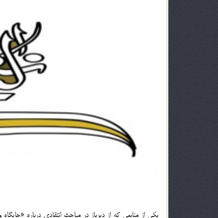
يکي از منابعي که از ديرباز در مباحث انتقادي درباره «جايگاه