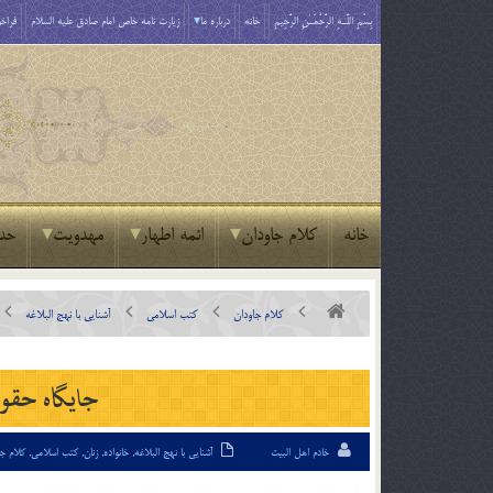
بِسْمِ اللَّـهِ الرَّحْمَـٰنِ الرَّحِيمِ
خانه
درباره ما
زیارت نامه خاص امام صادق علیه السلام
فراخو
خانه
کلام جاودان
ائمه اطهار
مهدویت
حد
کلام جاودان
کتب اسلامی
آشنایی با نهج البلاغه
جايگاه حقوقي
خادم اهل البیت
آشنایی با نهج البلاغه
,
خانواده
,
زنان
,
کتب اسلامی
,
کلام جا