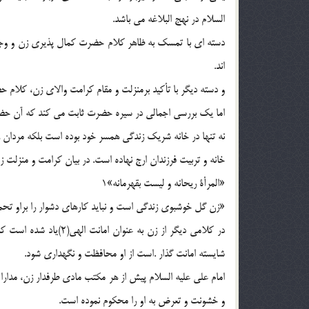
السلام در نهج البلاغه مي باشد.
دسته اي با تمسک به ظاهر کلام حضرت کمال پذيري زن و وجود ا
اند.
و دسته ديگر با تأکيد برمنزلت و مقام کرامت والاي زن، کلام حض
اما يک بررسي اجمالي در سيره حضرت ثابت مي کند که آن حضر
نه تنها در خانه شريک زندگي همسر خود بوده است بلکه مردان ر
خانه و تربيت فرزندان ارج نهاده است. در بيان کرامت و منزلت
«المرأة ريحانه و ليست بقهرمانه»1
«زن گل خوشبوي زندگي است و نبايد کارهاي دشوار را براو تحم
در کلامي ديگر از زن به 
شايسته امانت گذار .است از او محافظت و نگهداري شود.
امام علي عليه السلام پيش از هر مکتب مادي طرفدار زن، مدارا
و خشونت و تعرض به او را محکوم نموده است.