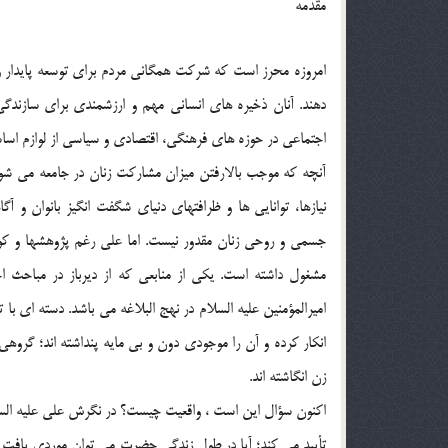
مقدمه
امروزه محرز است که شرکت همگاني مردم براي توسعه پايدار و 
دهند. آنان ذخيره هاي انساني مهم و ارزشمندي براي سازند
اجتماعي در حوزه هاي فرهنگي، اقتصادي و سياسي از لوازم اسا
آنچه که موجب بالارفتن ميزان مشارکت زنان در جامعه مي شو
نيازها، توانايي ها و ظرافتهاي دنياي شگفت انگيز بانوان و آ
جسمي و روحي زنان مقدور نيست. اما علي رغم پژوهشها و کوشش
مشغول داشته است. يکي از منابعي که از ديرباز در مباحث ا
اميرالمؤمنين عليه السلام در نهج البلاغه مي باشد. دسته اي 
انکار کرده و آن را موجودي دون و بي مايه پنداشته اند؛ گروهي
زن انگاشته اند.
اکنون سؤال اين است ، واقعيت چيست؟ در نگرش علي عليه ال
تأييد مي کند؛ آيا در طول زندگي حضرت مي توان موردي يافت ک