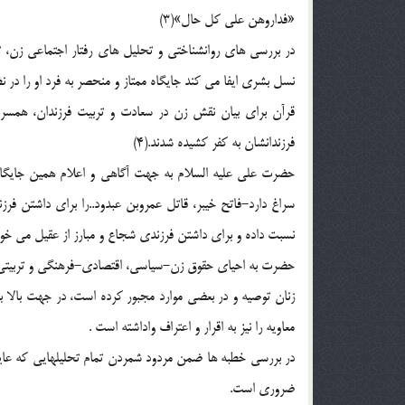
«فداروهن علي کل حال»(3)
در بررسي هاي روانشناختي و تحليل هاي رفتار اجتماعي زن، ت
نسل بشري ايفا مي کند جايگاه ممتاز و منحصر به فرد او را د
قرآن براي بيان نقش زن در سعادت و تربيت فرزندان، همس
فرزندانشان به کفر کشيده شدند.(4)
حضرت علي عليه السلام به جهت آگاهي و اعلام همين جايگاه 
سراغ دارد-فاتح خيبر، قاتل عمروبن عبدود..را براي داشتن فرزند
نسبت داده و براي داشتن فرزندي شجاع و مبارز از عقيل مي خوا
حضرت به احياي حقوق زن-سياسي، اقتصادي-فرهنگي و تربيتي -
زنان توصيه و در بعضي موارد مجبور کرده است، در جهت بالا
معاويه را نيز به اقرار و اعتراف واداشته است .
در بررسي خطبه ها ضمن مردود شمردن تمام تحليلهايي که عايشه 
ضروري است.