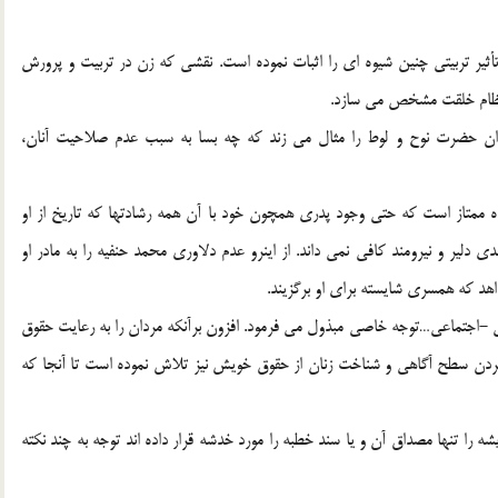
أثير تربيتي چنين شيوه اي را اثبات نموده است. نقشي که زن در تربيت و پرورش
ر نظام خلقت مشخص مي سازد.
ران حضرت نوح و لوط را مثال مي زند که چه بسا به سبب عدم صلاحيت آنان،
ممتاز است که حتي وجود پدري همچون خود با آن همه رشادتها که تاريخ از او
ي دلير و نيرومند کافي نمي داند. از اينرو عدم دلاوري محمد حنفيه را به مادر او
هد که همسري شايسته براي او برگزيند.
اجتماعي…توجه خاصي مبذول مي فرمود. افزون برآنکه مردان را به رعايت حقوق
 بردن سطح آگاهي و شناخت زنان از حقوق خويش نيز تلاش نموده است تا آنجا که
را تنها مصداق آن و يا سند خطبه را مورد خدشه قرار داده اند توجه به چند نکته