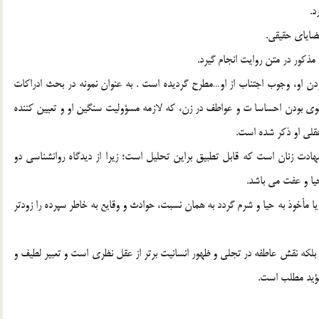
د.
ضاياي حقيقي.
ذکور در متن روايت انجام گيرد.
دن او، وجوب اجتناب از او…مطرح گرديده است . به عنوان نمونه در بحث ادراکات
قوي بودن احساسا ت و عواطف در زن، که لازمه مسؤوليت سنگين او و تعيين کننده
عقلي او ذکر شده است.
ت زنان است که قابل تطبيق براين تحليل است؛ زيرا از ديدگاه روانشناسي دو
ا و عفت مي باشد.
 مأخوذ به حيا و شرم گردد به همان نسبت، حوادث و وقايع به خاطر سپرده را زودتر
لکه نقش عاطفه در تجلي و ظهور انسانيت برتر از عقل نظري است و تعبير لطيف و
مؤيد مطلب است.