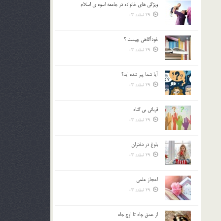
ويژگي هاي خانواده در جامعه اسوه ي اسلام
بالا
29 اسفند 03
و
پایین
استفاده
خودآگاهى چيست ؟
کنید.
29 اسفند 03
آیا شما پیر شده اید؟
29 اسفند 03
قرباني بي گناه
29 اسفند 03
بلوغ در دختران
29 اسفند 03
اعجاز علمی
29 اسفند 03
از عمق چاه تا اوج جاه