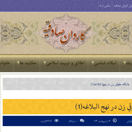
ان کاروان صادقیه
تماس با ما
یث
اسلام شناسی
اخلاق و تربیت اسلامی
حکایت ها
خانواده
جايگاه حقوقي زن در نهج البلاغه(1)
 زن در نهج البلاغه(1)
ودان
4 اردیبهشت 94
0 دیدگاه
2416بازدید