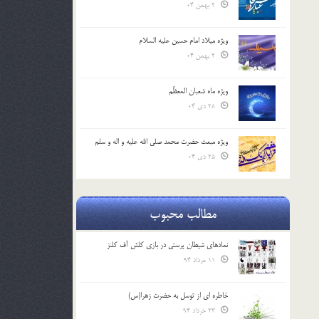
2 بهمن 04
ویژه میلاد امام حسین علیه السلام
2 بهمن 04
ویژه ماه شعبان المعظّم
28 دی 04
ویژه مبعث حضرت محمد صلی الله علیه و اله و سلم
25 دی 04
مطالب محبوب
نمادهای شیطان پرستی در بازی کلش آف کلنز
11 مرداد 94
خاطره ای از توسل به حضرت زهرا(س)
23 خرداد 94