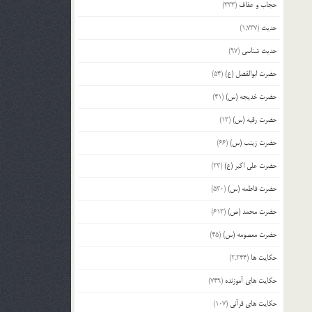
حجاب و عفاف
(333)
حدیث
(1,737)
حدیث شناسی
(97)
حضرت ابوالفضل (ع)
(54)
حضرت خدیجه (س)
(41)
حضرت رقیه (س)
(13)
حضرت زینب (س)
(66)
حضرت علی اکبر (ع)
(23)
حضرت فاطمه (س)
(530)
حضرت محمد (ص)
(613)
حضرت معصومه (س)
(45)
حکایت ها
(2,244)
حکایت های آموزنده
(749)
حکایت های قرآنی
(107)