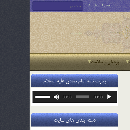
جمعه , 16 مرداد 1405
پزشکی و سلامت
زیارت نامه امام صادق علیه السلام
پخش‌کننده
برای
00:00
00:00
صوت
افزایش
یا
کاهش
صدا
دسته بندی های سایت
از
کلیدهای