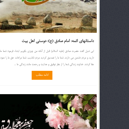
داستانهای ائمه: امام صادق (ع): دوستی اهل بیت
ابى شبل گفت حضرت صادق (عليه السلام) قبل از آنكه من چيزى بگويم ابتداء فرمود: شما ما
داريد و مردم دشمن مى دارند. شما ما را تصديق كرديد مردم تكذيب. شما مراعات حق ما را نمودي
جفا كردند. خداوند زندگى شما را از نظر توفيق و هدايت و رحمت مانند زندگى ما ...
ادامه مطلب