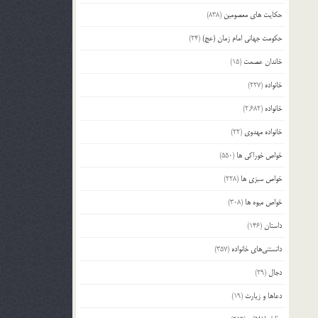
حکایت های معصومین
(838)
حکومت جهانی امام زمان (عج)
(24)
خاندان عصمت
(15)
خانواده
(227)
خانواده
(2,682)
خانواده مهدوی
(22)
خواص خوراکی ها
(550)
خواص سبزی ها
(228)
خواص میوه ها
(308)
داستان
(146)
دانستنی‌های خانواده
(357)
دجال
(29)
دعاها و زیارت
(19)