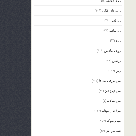
رذایل اخلاقی
(252)
رژیم های غذایی
(209)
روز قدس
(31)
روز مباهله
(41)
روزه
(93)
روزه و سلامتی
(101)
زرتشتی
(40)
زنان
(317)
سایر روزها و ماه ها
(103)
سایر فروع دین
(72)
سایر مقالات
(5)
سوالات و شبهات
(420)
سیر و سلوک
(274)
شب های قدر
(46)