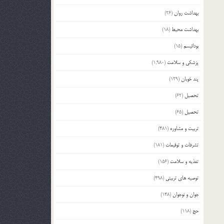
بهداشت روان
(26)
بهداشت محیط
(18)
بودائیسم
(15)
پزشکی و سلامت
(1,980)
پند خوبان
(129)
تحصیل
(62)
تحصیل
(65)
تربیت و مشاوره
(481)
تشرفات و توقیعات
(181)
تغذیه و سلامت
(156)
توصیه های تربیتی
(498)
جوان و نوجوان
(148)
حج
(118)