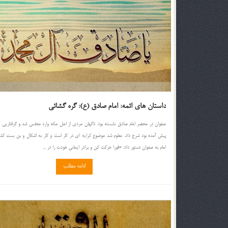
داستان های ائمه: امام صادق (ع): گره گشائی
صفوان در محضر امام صادق نشسته بود. ناگهان مردی از اهل مكه وارد مجلس شد و گرفتاریی 
پیش آمده بود شرح داد. معلوم شد موضوع كرایه ای در كار است و كار به اشكال و بن بست كش
امام به صفوان دستور داد: «فورا حركت كن و برادر ایمانی خودت را در ...
ادامه مطلب