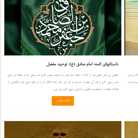
داستانهای ائمه: امام صادق (ع): توحید مفضل
كه برایش
مفضل بن عمر جعفی بعد از آنكه از انجام نماز عصر در مسجد پیغمبر فارغ شد، همان جا در نقطه ای میان
یده است.
منبر رسول اكرم و قبر آن حضرت نشست و كم كم یك رشته افكار، او را در خود غرق كرد، افكارش در
اطراف عظمت و شخصیت عظیم و آسمانی رسول اكرم دور می ...
ادامه مطلب