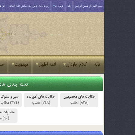
بِسْمِ اللَّـهِ الرَّحْمَـٰنِ الرَّحِيمِ
خانه
درباره ما
زیارت نامه خاص امام صادق علیه السلام
فراخو
خانه
کلام جاودان
ائمه اطهار
مهدویت
حد
دسته بندی ها
حکایت های معصومین
حکایت های آموزنده
سیر و سلوک
(274)
(749)
(838)
مناظرات م
(60)