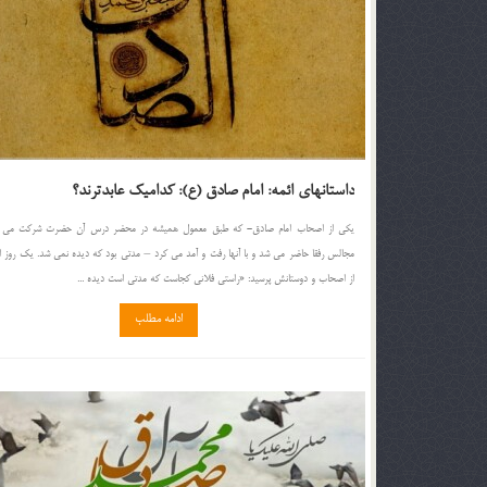
داستانهای ائمه: امام صادق (ع): کدامیک عابدترند؟
یكی از اصحاب امام صادق- كه طبق معمول همیشه در محضر درس آن حضرت شركت می ك
مجالس رفقا حاضر می شد و با آنها رفت و آمد می كرد – مدتی بود كه دیده نمی شد. یك روز ا
از اصحاب و دوستانش پرسید: «راستی فلانی كجاست كه مدتی است دیده ...
ادامه مطلب