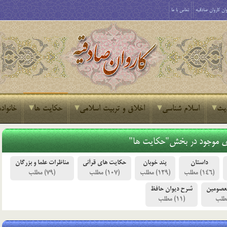
ان کاروان صادقیه
تماس با ما
یث
اسلام شناسی
اخلاق و تربیت اسلامی
حکایت ها
خانواده
ی موجود در بخش"حکایت ها"
داستان
پند خوبان
حکایت های قرآنی
مناظرات علما و بزرگان
(79)
(107)
(129)
(146)
عصومین
شرح دیوان حافظ
(11)