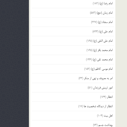
امام رضا (ع)
(182)
امام زمان (عج)
(583)
امام سجاد (ع)
(227)
امام علی (ع)
(894)
امام علی النقی (ع)
(165)
امام محمد باقر (ع)
(165)
امام محمد تقی (ع)
(146)
امام موسی کاظم (ع)
(152)
امر به معروف و نهی از منکر
(63)
امور تربیتی فرزندان
(51)
انتظار
(164)
انتظار از دیدگاه شخصیت ها
(17)
اهل بیت
(104)
بهداشت جسم
(73)