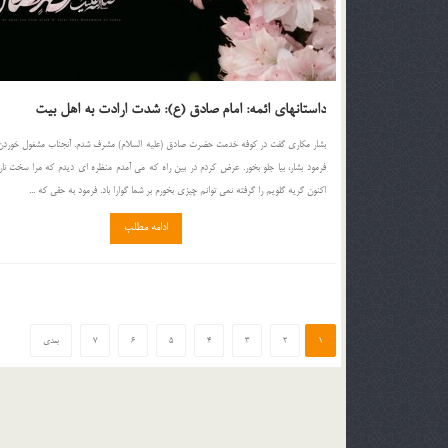
داستانهای ائمه: امام صادق (ع): شدت ارادت به اهل بیت
بشار مكارى گفت در كوفه خدمت حضرت صادق (عليه السلام) مشرف شدم. آنجناب مشغول خوردن 
فرمود بشار، بيا جلو بخور. عرض كردم در بين راه كه مى آمدم منظره اى ديدم كه مرا سخت نار
اكنون گريه گلويم را گرفته نمى توانم چيزى بخورم بر شما گوارا باد. فرمود به حقى كه ...
ادامه مطلب
1
2
3
4
5
6
7
بعدی