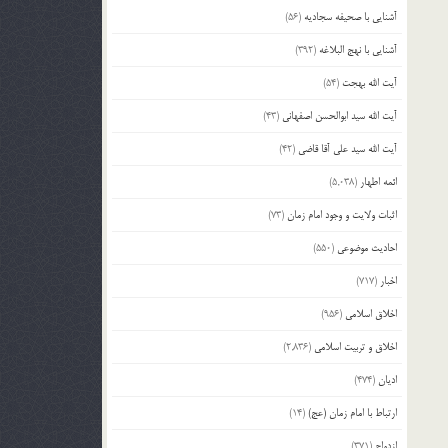
آشنایی با صحیفه سجادیه
(56)
بالا
و
آشنایی با نهج البلاغه
(392)
پایین
استفاده
آیت الله بهجت
(54)
کنید.
آیت الله سید ابوالحسن اصفهانی
(43)
آیت الله سید علی آقا قاضی
(42)
ائمه اطهار
(5,038)
اثبات ولایت و وجود امام زمان
(73)
احادیث موضوعی
(550)
اخبار
(717)
اخلاق اسلامی
(956)
اخلاق و تربیت اسلامی
(2,836)
ادیان
(474)
ارتباط با امام زمان (عج)
(14)
ازدواج
(371)