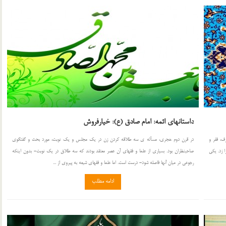
داستانهای ائمه: امام صادق (ع): خیارفروش
ف، فقر و
در قرن دوم هجری، مسأله ی سه طلاقه كردن زن در یك مجلس و یك نوبت، مورد بحث و گفتگوی
 زد. یكی
صاحبنظران بود. بسیاری از علما و فقهای آن عصر معتقد بودند كه سه طلاق در یك نوبت- بدون اینكه
رجوعی در میان آنها فاصله شود- درست است. اما علما و فقهای شیعه به پیروی از ...
ادامه مطلب