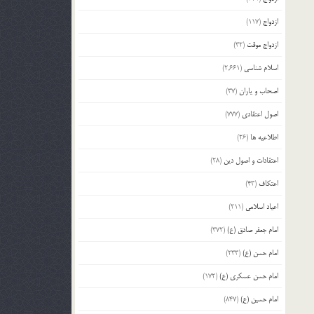
ازدواج
(117)
ازدواج موقت
(32)
اسلام شناسی
(2,661)
اصحاب و یاران
(37)
اصول اعتقادی
(777)
اطلاعیه ها
(26)
اعتقادات و اصول دین
(28)
اعتکاف
(43)
اعیاد اسلامی
(211)
امام جعفر صادق (ع)
(372)
امام حسن (ع)
(233)
امام حسن عسکری (ع)
(172)
امام حسین (ع)
(847)