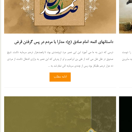
داستانهای ائمه: امام صادق (ع): مدارا با مردم در پس گرفتن قرض
 را دوست
درسی که دین به ما می آموزد ابن ابى عمير مرد ثروتمندى بود، تا پانصدهزار درهم سرمايه داشت. شيخ
د سايرين
صدوق در علل نقل مى كند از على بن ابراهيم و او از پدرش كه ابن عمير به بزازى اشتغال داشت، از مردى
ده هزار درهم طلبكار بود، پس از چندى سرمايه اش تمام شد به ...
ادامه مطلب