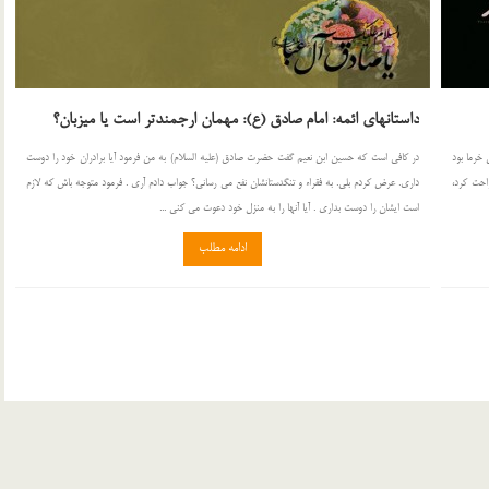
داستانهای ائمه: امام صادق (ع): مهمان ارجمندتر است یا میزبان؟
خرما بود
در كافى است كه حسين ابن نعيم گفت حضرت صادق (عليه السلام) به من فرمود آيا برادران خود را دوست
احت كرد،
دارى. عرض كردم بلى. به فقراء و تنگدستانشان نفع مى رسانى؟ جواب دادم آرى . فرمود متوجه باش كه لازم
است ايشان را دوست بدارى . آيا آنها را به منزل خود دعوت مى كنى ...
ادامه مطلب