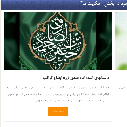
ود در بخش "حکایت ها"
داستانهای ائمه: امام صادق (ع): اوضاع کواکب
 مدتی بود
عبد الملك بن اعین، برادر زرارة بن اعین، با آنكه از راویان حدیث بود، به نجوم احكامی و تأثیر اوضاع
كواكب اعتقاد راسخ داشت. كتابهای زیادی در این باب جمع كرده بود و به آنها مراجعه می كرد. هر تصمیمی
كه می خواست بگیرد و هر كاری كه می خواست بكند، اول به سراغ كتابهای ...
ادامه مطلب