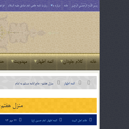
بِسْمِ اللَّـهِ الرَّحْمَـٰنِ الرَّحِيمِ
خانه
درباره ما
زیارت نامه خاص امام صادق علیه السلام
فراخو
خانه
کلام جاودان
ائمه اطهار
مهدویت
حد
ائمه اطهار
منزل هفتم- حاجِر/نامه مسلم به امام
منزل هفتم- 
خادم اهل البیت
ائمه اطهار
,
امام حسین (ع)
22 مهر 94