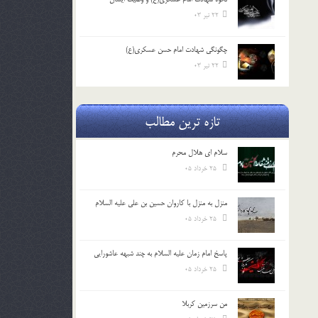
22 تیر 03
چگونگی شهادت امام حسن عسکری(ع)
22 تیر 03
تازه ترین مطالب
سلام ای هلال محرم
25 خرداد 05
منزل به منزل با کاروان حسین بن علی علیه السلام
25 خرداد 05
پاسخ امام زمان علیه السلام به چند شبهه عاشورایی
25 خرداد 05
من سرزمین کربلا