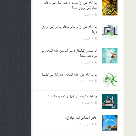
چرا امام علی (ع) نسبت به همه انبیاء غیر از خاتم
بالا
انبیاء (ص) برتری دارد؟
و
29 اسفند 03
پایین
استفاده
چرا امام علی (ع) بر سایر صحابه پیامبر (ص) برتری
کنید.
دارد؟
29 اسفند 03
آیا شمشیر (ذوالفقار ) امیر المومنین علیه السلام دو
سر داشته است؟
29 اسفند 03
چرا به امام علی (علیه السلام) حیدرکرار می گفتند؟
29 اسفند 03
چرا تولد حضرت علی (ع) در کعبه بوده است؟
29 اسفند 03
اخلاق اجتماعی امام جواد (ع)
16 شهریور 03