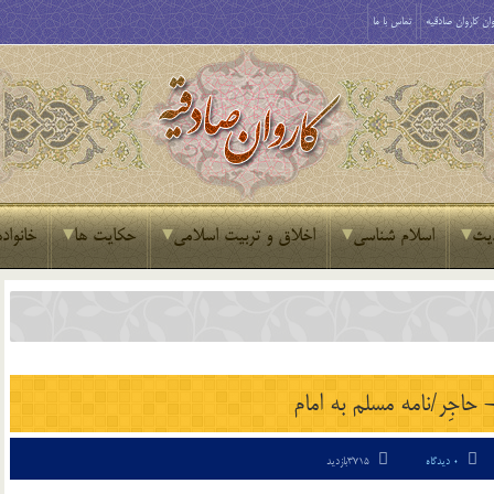
ان کاروان صادقیه
تماس با ما
یث
اسلام شناسی
اخلاق و تربیت اسلامی
حکایت ها
خانواده
حاجِر/نامه مسلم به امام
0 دیدگاه
3715بازدید