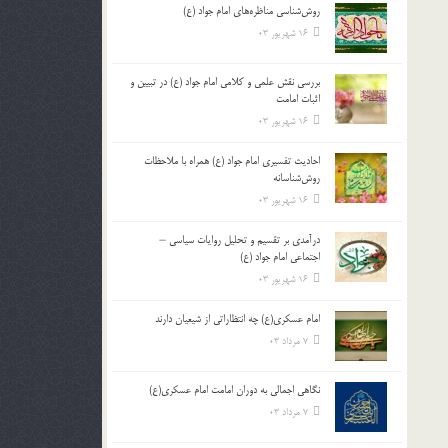
روش‌شناسی مناظره‌های امام جواد (ع)
16 شهریور 03
بررسی نقش علمی و کلامی امام جواد (ع) در تبیین و
اثبات امامت
16 شهریور 03
احادیث تفسیری امام جواد (ع) همراه با ملاحظات
روش‌شناسانه
16 شهریور 03
درآمدی بر تقسیم و تحلیل روایات سیاسی –
اجتماعی امام جواد (ع)
16 شهریور 03
امام عسکری(ع) چه انتظاراتی از شیعیان دارند
7 مرداد 03
نگاهی اجمالی به دوران امامت امام عسکری(ع)
7 مرداد 03