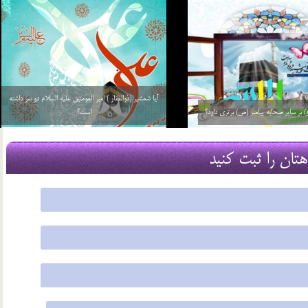
علی (ع) در کعبه بوده است؟
اخلاق اجتماعی امام جواد (ع)
16 شهریور 03
هتان را ثبت کنید