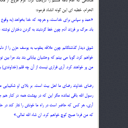
هنگامی که امام نامه مسلم را دریافت کرد، عزم خروج از مک
الحرام، خطبه ای این گونه انشاد فرمود:
«حمد و سپاس برای خداست، و هرچه که خدا بخواهد (به وقوع خو
باد. مرگ بر فرزند آدم چون خط گردنبند به گردن دختران نوشته
شوق دیدار گذشتگانم چون علاقه یعقوب به یوسف حزن را از دلم
خواهم کرد. گویا می بینم که وحشیان بیابانی بند بند مرا بین
من پر خواهند کرد. آری فراری نیست از آن چه قلم (خداوندی) ب
رضای خداوند رضای ما اهل بیت است. بر بلای او شکیبایی می
رسول الله باقی نمانده مگر این که در بهشت همه در کنار هم ج
آری، هر کس که حاضر است در راه ما خونش را نثار کند در حال
که من فردا صبح کوچ خواهم کرد. ان شاء الله تعالی.»