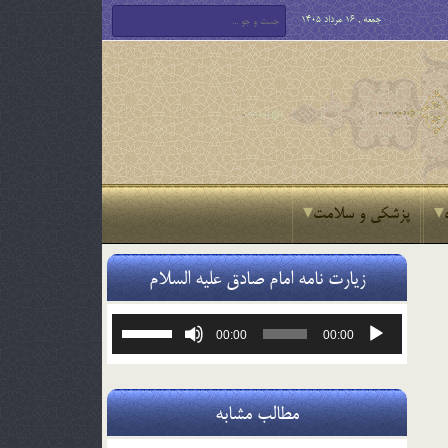
جمعه , 16 مرداد 1405
پزشکی و سلامت
زیارت نامه امام صادق علیه السلام
پخش‌کننده
برای
00:00
00:00
صوت
افزایش
یا
کاهش
صدا
مطالب مشابه
از
کلیدهای