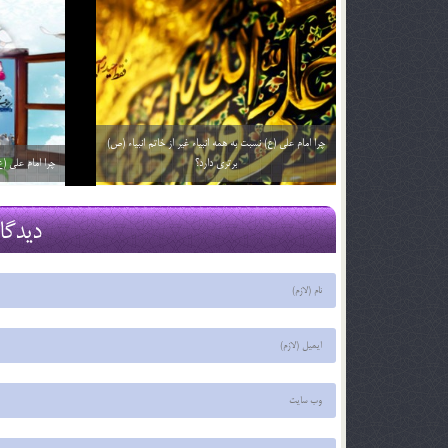
چرا به امام علی (علیه السلام) حیدرکرار می گفتند؟
چرا تولد حضرت 
29 اسفند 03
29 اسفند 03
دیدگا