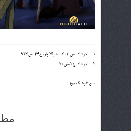
————————————————–
1- الارشاد، ص 202، بحارالانوار، ج44،ص932
2- الارشاد، ج2،ص70
منبع :فرهنگ نیوز
مطا