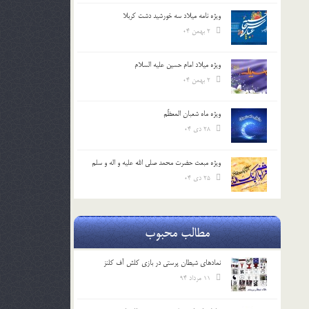
ویژه نامه میلاد سه خورشید دشت کربلا
2 بهمن 04
ویژه میلاد امام حسین علیه السلام
2 بهمن 04
ویژه ماه شعبان المعظّم
28 دی 04
ویژه مبعث حضرت محمد صلی الله علیه و اله و سلم
25 دی 04
مطالب محبوب
نمادهای شیطان پرستی در بازی کلش آف کلنز
11 مرداد 94