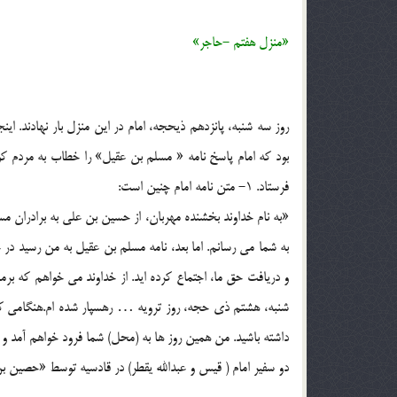
«منزل هفتم -حاجر»
روز سه شنبه، پانزدهم ذیحجه، امام در این منزل بار نهادند. ا
بود که امام پاسخ نامه « مسلم بن عقیل» را خطاب به مردم 
فرستاد. 1- متن نامه امام چنین است:
«به نام خداوند بخشنده مهربان، از حسین بن علی به برادران
به شما می رسانم. اما بعد، نامه مسلم بن عقیل به من رسید د
و دریافت حق ما، اجتماع کرده اید. از خداوند می خواهم که بر
شنبه، هشتم ذی حجه، روز ترویه … رهسپار شده ام.هنگامی که 
داشته باشید. من همین روز ها به (محل) شما فرود خواهم آمد و در
دو سفیر امام ( قیس و عبدالله یقطر) در قادسیه توسط «حصین بن