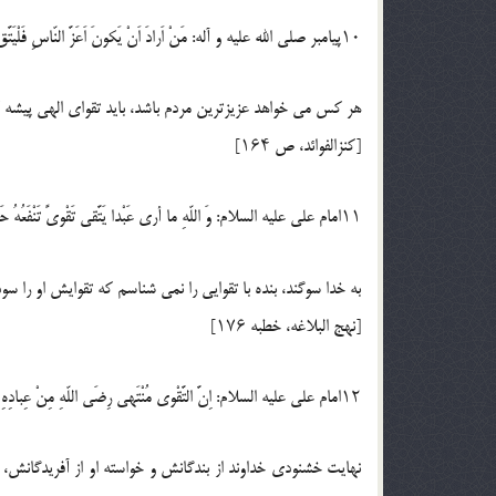
۱۰پيامبر صلي الله عليه و آله: مَنْ اَرادَ اَنْ يَكونَ اَعَزَّ النّاسِ فَلْيَتَّقِ اللّه َ عَزَّوَجَلَّ؛
هر كس مى خواهد عزيزترين مردم باشد، بايد تقواى الهى پيشه ك
[كنزالفوائد، ص ۱۶۴]
۱۱امام على عليه السلام: وَ اللّهِ ما أرى عَبْدا يَتَّقى تَقْوىً تَنْفَعُهُ حَتَّى يَخْزِنَ لِسانَهُ؛
به خدا سوگند، بنده با تقوايى را نمى شناسم كه تقوايش او را سو
[نهج البلاغه، خطبه ۱۷۶]
۱۲امام على عليه السلام: اِنَّ التَّقْوى مُنْتَهى رِضَى اللّهِ مِنْ عِبادِهِ وَ حاجَتُهُ مِنْ خَلْقِهِ فَاتَّقُوا اللّه َالَّذى اِنْ اَسْرَرْتُمْ عَلِمَهُ وَ اِنْ اَعْلَنْتُمْ كَـتَبَهُ؛
نهايت خشنودى خداوند از بندگانش و خواسته او از آفريدگانش،