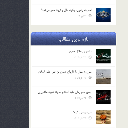
احادیث رضوی: چگونه مال و ثروت جمع می‌شود؟
26 تیر 03
تازه ترین مطالب
سلام ای هلال محرم
25 خرداد 05
منزل به منزل با کاروان حسین بن علی علیه السلام
25 خرداد 05
پاسخ امام زمان علیه السلام به چند شبهه عاشورایی
25 خرداد 05
من سرزمین کربلا
25 خرداد 05