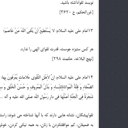
نويسد تقواداشته باشيد.
[غررالحكم، ح ۳۶۲۰]
۱۳امام على عليه السلام: لا يَسْتَطيعُ اَنْ يَتَّقىَ اللّهَ مَنْ خَاصَمَ؛
هر كس ستيزه جوست، قدرت تقواى الهى را ندارد.
[نهج البلاغه، حكمت ۲۹۸]
۱۴امام على عليه السلام: اِنَّ لاَِهْلِ التَّقْوى عَلاماتٍ يُعْرَفونَ بِها: صِدْقُ الْح
الضُّعَفاءِ وَ قِلَّةُ الْمُواتاةِلِلنِّساءِ وَ بَذْلُ الْمَعْروفِ وَ حُسْنُ الْخُلْقِ وَ 
شَجَرَةٌ فِى الْجَنَّةِ اَصْلُها فى دارِ رَسُولِ اللّه صلي الله عليه و آله …؛
تقواپيشگان، نشانه هايى دارند كه با آنها شناخته مى شوند: ر
به ضعيفان، كم موافقتكردن با زنان، به همه نيكى كردن، خوش 