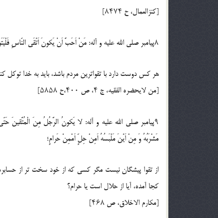
[كنزالعمال، ح ۸۴۷۴]
۸پيامبر صلي الله عليه و آله: مَنْ اَحَبَّ اَنْ يَكونَ اَتْقَى النّاسِ فَلْيَتَوَكَّلْ عَلَى اللّه ِ؛
هر كس دوست دارد با تقواترين مردم باشد، بايد به خدا توكل كند
[من لايحضره الفقيه، ج ۴، ص ۴۰۰،ح ۵۸۵۸]
۹پيامبر صلي الله عليه و آله: لا يَكونُ الرَّجُلُ مِنَ الْمُتَّقينَ حَتّى يُحا
مَشْرَبُهُ وَ مِنْ اَيْنَ مَلْبَسُهُ اَمِنْ حِلٍّ اَمْمِنْ حَرامٍ؛
از تقوا پيشگان نيست مگر كسى كه از خود سخت تر از حساب
كجا آمده، آيا از حلال است يا حرام؟
[مكارم الاخلاق، ص ۴۶۸]