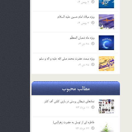
2 بهمن 04
ویژه میلاد امام حسین علیه السلام
2 بهمن 04
ویژه ماه شعبان المعظّم
28 دی 04
ویژه مبعث حضرت محمد صلی الله علیه و اله و سلم
25 دی 04
مطالب محبوب
نمادهای شیطان پرستی در بازی کلش آف کلنز
11 مرداد 94
خاطره ای از توسل به حضرت زهرا(س)
23 خرداد 94