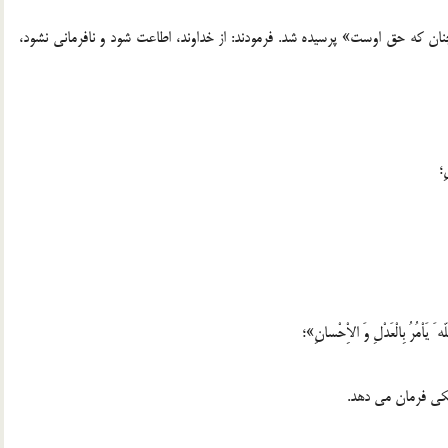
 چنان كه حق اوست» پرسيده شد. فرمودند: از خداوند، اطاعت شود و نافرمانى نشود،
يكى فرمان مى دهد.