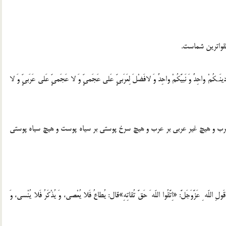
دينَـكُمْ واحِدٌ وَ نَبيَّكُمْ واحِدٌ وَ لافَضْلَ لِعَرَبىٍّ عَلى عَجَمىٍّ وَ لا عَجَمىٍّ عَلى عَرَبىٍّ وَ لا
 عرب و هيچ غير عربى بر عرب و هيچ سرخ پوستى بر سياه پوست و هيچ سياه پوستى
ه ِ عَزَّوَجَلَّ: «اِتَّقُوا اللّه َ حَقَّ تُقاتِهِ»قال: يُطاعُ فَلا يُعْصى، وَ يُذْكَرُ فَلا يُنْسى، وَ