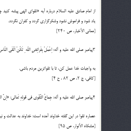
از امام صادق عليه السلام درباره آيه «تقواى الهى پيشه كنيد
ياد شود و فراموش نشود وشكرگزارى گردد و كفران نگردد.
[معانى الأخبار، ص ۲۴۰]
۳پيامبر صلي الله عليه و آله: اِعْمَلْ بِفَرائِضِ اللّه ِ تَكُنْ اَتْقَى النّاسِ؛
به واجبات خدا عمل كن، تا با تقواترين مردم باشى.
[كافى، ج ۲، ص ۸۲ ، ح ۴]
۴پيامبر صلي الله عليه و آله: جِماعُ التَّقْوى فى قولِهِ تَعالى: «اِنَّ اللّه َ يَاْمُرُ بِالْعَدْلِ وَ الاِْحْسانِ»؛
عصاره تقوا در اين گفته خداوند آمده است: خداوند به عدالت و ن
[مشكاه الأنوار، ص ۹۵]