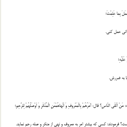
دانى عمل كنى.
ا به ضررش.
ست؟ فرمودند: كسى كه بيشتر امر به معروف و نهى از منكر و صله رحم نمايد.