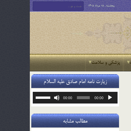
پنجشنبه , 15 مرداد 1405
پزشکی و سلامت
زیارت نامه امام صادق علیه السلام
پخش‌کننده
برای
00:00
00:00
صوت
افزایش
یا
کاهش
صدا
مطالب مشابه
از
کلیدهای