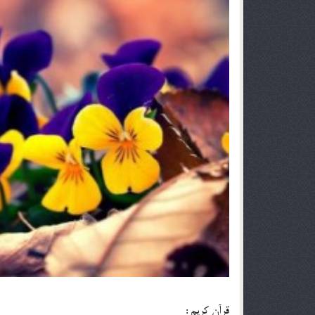
قرآن کريم :