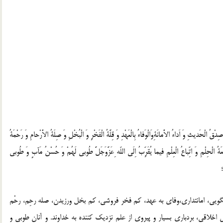
َديثِ وَ اَداءُ الاَْمانَةِوَالْوَفاءُ بِالْعَهْدِ وَ قِلَّةُ الْفَخْرِ وَ الْبُخْلِ وَ صِلَةُ الاَْرْحامِ وَ رَحْمَةُ
سِعَةُ الْحِلْمِ وَ اتِّباعُ الْعِلْمِ فيما يُقَرِّبُ اِلَى اللّه ِعَزَّوَجَلَّ طُوبى لَهُمْ وَ حُسْنُ مَآبٍ وَ طُوبى
استگويى، امانتدارى،وفاى به عهد، كم فخر فروشى، كم بخل ورزيدن، صله رحِم، رحْم
اخلاقى، بردبارى بسيار و پيروى از علم نزديك كننده به خداوند. و آنان طوبى و