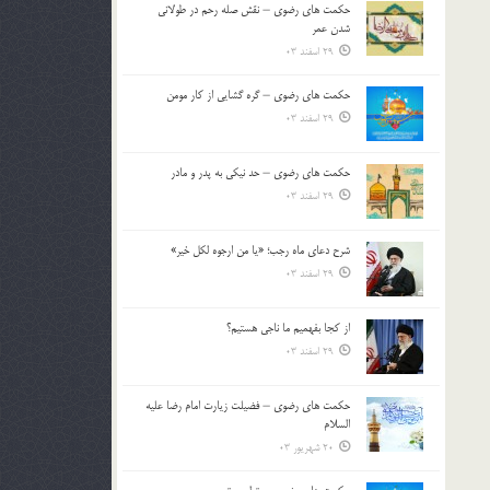
حکمت های رضوی – نقش صله رحم در طولانی
بالا
شدن عمر
و
29 اسفند 03
پایین
استفاده
حکمت های رضوی – گره گشایی از کار مومن
کنید.
29 اسفند 03
حکمت های رضوی – حد نیکی به پدر و مادر
29 اسفند 03
شرح دعای ماه رجب؛ «یا من ارجوه لکل خیر»
29 اسفند 03
از كجا بفهميم ما ناجی هستیم؟
29 اسفند 03
حکمت های رضوی – فضیلت زیارت امام رضا علیه
السلام
20 شهریور 03