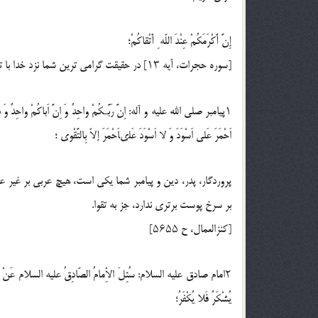
إِنَّ أَكْرَمَكُمْ عِنْدَ اللّه ِ أَتْقاكُمْ؛
[سوره حجرات، آيه ۱۳] در حقيقت گرامى ترين شما نزد خدا با تقواترين شماست.
۱پيامبر صلي الله عليه و آله: اِنَّ رَبَّـكُمْ واحِدٌ وَ اِنَّ اَباكُمْ واحِدٌ وَ 
اَحْمَرَ عَلى اَسْوَدَ وَ لا اَسْوَدَ عَلىاَحْمَرَ إلاّ بِالتَّقْوى ؛
پروردگار، پدر، دين و پيامبر شما يكى است، هيچ عربى بر غير
بر سرخ پوست برترى ندارد، جز به تقوا.
[كنزالعمال، ح ۵۶۵۵]
۲امام صادق عليه السلام: سُئِلَ الاِْمامُ الصّادِقُ عليه السلام عَنْ قَولِ اللّ
يُشْكَرُ فَلا يُكْفَرُ؛