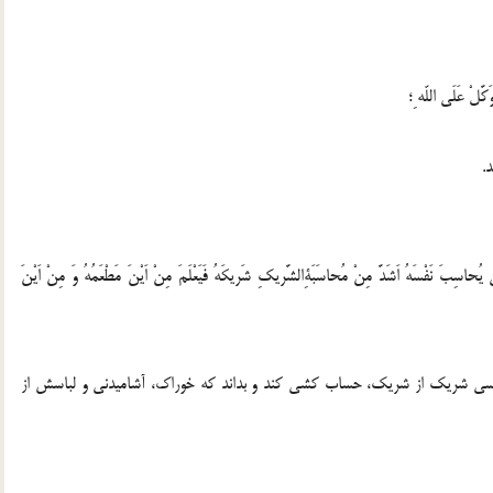
.
سِبَ نَفْسَهُ اَشَدَّ مِنْ مُحاسَبَةِالشَّريكِ شَريكَهُ فَيَعْلَمَ مِنْ اَيْنَ مَطْعَمُهُ وَ مِنْ اَيْنَ
رسى شريك از شريك، حساب كشى كند و بداند كه خوراك، آشاميدنى و لباسش از