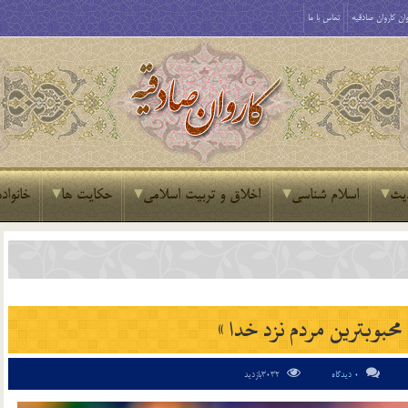
ان کاروان صادقیه
تماس با ما
یث
اسلام شناسی
اخلاق و تربیت اسلامی
حکایت ها
خانواده
بوب‏ترين مردم نزد خدا »
0 دیدگاه
3032بازدید