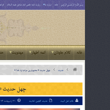
بِسْمِ اللَّـهِ الرَّحْمَـٰنِ الرَّحِيمِ
خانه
درباره ما
زیارت نامه خاص امام صادق علیه السلام
فراخو
خانه
کلام جاودان
ائمه اطهار
مهدویت
حد
حدیث
چهل حدیث « محبوب‏ترين مردم نزد خدا »
چهل حدیث « مح
خادم اهل البیت
حدیث
,
گلچین احادیث
31 اردیبهشت 94