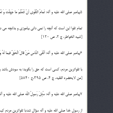
۵پيامبر صلي الله عليه و آله: تَمامُ التَّقْوى اَنْ تَتَعَلَّمَ ما جَهِلْتَ وَ تَعْمَلَ بِما عَلِمْتَ؛
تمام تقوا اين است كه آنچه را نمى دانى بياموزى و بدانچه مى 
[تنبيه الخواطر، ج ۲، ص ۱۲۰]
۶پيامبر صلي الله عليه و آله: اَتْقَى النّاسِ مَنْ قالَ الْحَقَّ فيما لَهُ وَ عَلَيْهِ؛
با تقواترين مردم، كسى است كه حق را بگويد؛ به سودش باشد ي
[من لايحضره الفقيه، ج ۴، ص ۳۹۵،ح ۵۸۴۰]
۷پيامبر صلي الله عليه و آله: سُئِلَ رَسولُ اللّه صلي الله عليه و آله: مَنْ اَتْقَى النّاسِ؟ قال: آمَرُهُمْ بِالْمَعْروفِ وَ اَنْهاهُمْعَنِ الْمُنْكَرِ وَ اَوْصَلُهُمْ لِلرَّحِمِ؛
از رسول خدا صلي الله عليه و آله سؤال شد:با تقواترين مردم كي