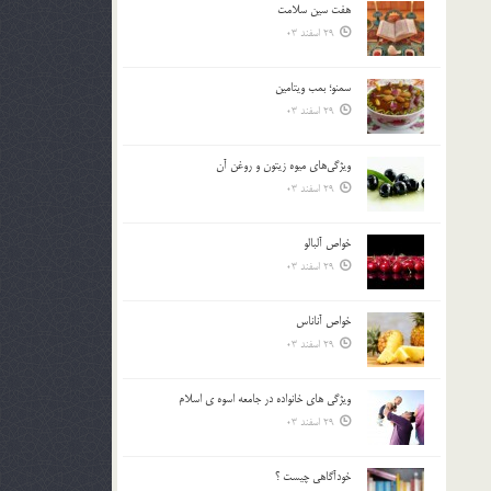
هفت سين سلامت
بالا
29 اسفند 03
و
پایین
استفاده
سمنو؛ بمب ويتامين
کنید.
29 اسفند 03
ويژگي‌هاي ميوه زيتون و روغن آن
29 اسفند 03
خواص آلبالو
29 اسفند 03
خواص آناناس
29 اسفند 03
ويژگي هاي خانواده در جامعه اسوه ي اسلام
29 اسفند 03
خودآگاهى چيست ؟