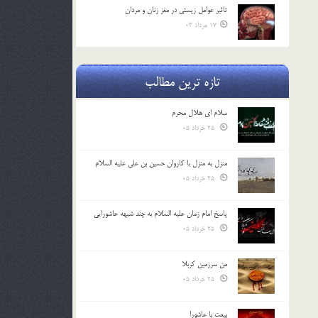
تاثیر عوامل زيستي در مغز زنان و مردان
17 مرداد 03
تازه ترین مطالب
سلام ای هلال محرم
25 خرداد 05
منزل به منزل با کاروان حسین بن علی علیه السلام
25 خرداد 05
پاسخ امام زمان علیه السلام به چند شبهه عاشورایی
25 خرداد 05
من سرزمین کربلا
25 خرداد 05
بیعت با عاشورا