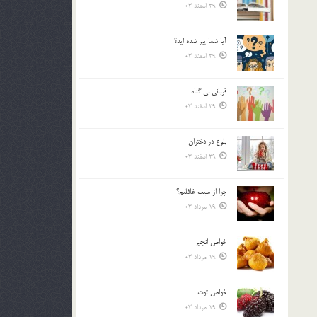
29 اسفند 03
آیا شما پیر شده اید؟
29 اسفند 03
قرباني بي گناه
29 اسفند 03
بلوغ در دختران
29 اسفند 03
چرا از سيب غافليم؟
19 مرداد 03
خواص انجير
19 مرداد 03
خواص توت
19 مرداد 03