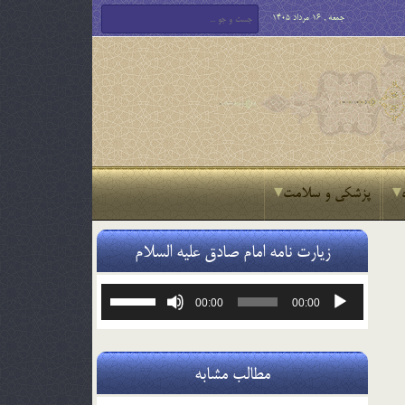
جمعه , 16 مرداد 1405
پزشکی و سلامت
زیارت نامه امام صادق علیه السلام
پخش‌کننده
برای
00:00
00:00
صوت
افزایش
یا
کاهش
صدا
مطالب مشابه
از
کلیدهای