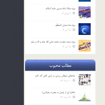
ویژه میلاد امام حسین علیه السلام
2 بهمن 04
ویژه ماه شعبان المعظّم
28 دی 04
ویژه مبعث حضرت محمد صلی الله علیه و اله و سلم
25 دی 04
مطالب محبوب
نمادهای شیطان پرستی در بازی کلش آف کلنز
11 مرداد 94
خاطره ای از توسل به حضرت زهرا(س)
23 خرداد 94