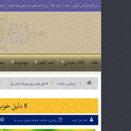
بِسْمِ اللَّـهِ الرَّحْمَـٰنِ الرَّحِيمِ
خانه
درباره ما
زیارت نامه خاص امام صادق علیه السلام
فراخو
خانه
کلام جاودان
ائمه اطهار
مهدویت
حد
پزشکی و سلامت
5 دلیل خوب برای مصرف بیشتر پیاز
5 دلیل خوب برای مصرف بیشتر پیاز
خادم اهل البیت
پزشکی و سلامت
,
خانواده
,
خواص سبزی ها