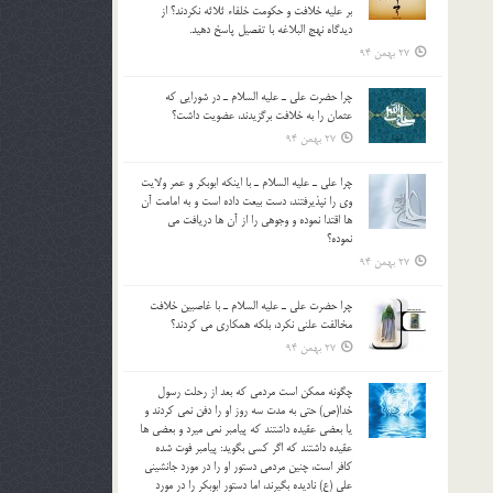
بر عليه خلافت و حکومت خلفاء ثلاثه نکردند؟ از
ديدگاه نهج البلاغه با تفصيل پاسخ دهيد.
27 بهمن 94
چرا حضرت علي ـ عليه السلام ـ در شورايي كه
عثمان را به خلافت برگزيدند، عضويت داشت؟
27 بهمن 94
چرا علي ـ عليه السلام ـ با اينكه ابوبكر و عمر ولايت
وي را نپذيرفتند، دست بيعت داده است و به امامت آن
ها اقتدا نموده و وجوهي را از آن ها دريافت مي
نموده؟
27 بهمن 94
چرا حضرت علي ـ عليه السلام ـ با غاصبين خلافت
مخالفت علني نکرد، بلكه همكاري مي کردند؟
27 بهمن 94
چگونه ممكن است مردمي كه بعد از رحلت رسول
خدا(ص) حتی به مدت سه روز او را دفن نمي كردند و
یا بعضي عقيده داشتند كه پيامبر نمي ميرد و بعضي ها
عقيده داشتند كه اگر كسي بگويد: پيامبر فوت شده
كافر است، چنین مردمی دستور او را در مورد جانشيني
علي (ع) ناديده بگيرند، اما دستور ابوبكر را در مورد