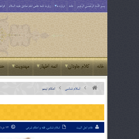
بِسْمِ اللَّـهِ الرَّحْمَـٰنِ الرَّحِيمِ
خانه
درباره ما
زیارت نامه خاص امام صادق علیه السلام
فراخو
خانه
کلام جاودان
ائمه اطهار
مهدویت
حد
اسلام شناسی
احکام تیمم
خادم اهل البیت
اسلام شناسی
,
فقه و احکام شرعی
24 خرداد 94