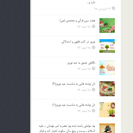
دارد و…
16 فروردین 95
هفت سین قرآنی و محمدی (ص)
25 اسفند 94
نوروز در كتب فقهى و استدلالى‏
25 اسفند 94
نگاهى عميق به عيد نوروز
25 اسفند 94
دل نوشته هایی به مناسبت عید نوروز(2)
25 اسفند 94
دل نوشته هایی به مناسبت عید نوروز(1)
25 اسفند 94
چه عواملي باعث شده بود حضرت امير مؤمنان ـ عليه
السلام ـ بيست و پنج سال سکوت اختيار کند و قيام