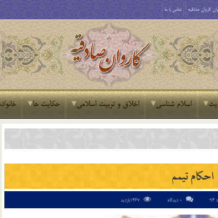
ان کاروان صادقیه
تماس با ما
یث
اسلام شناسی
اخلاق و تربیت اسلامی
حکایت ها
خانواده
احکام تیمم
0 دیدگاه
1467بازدید