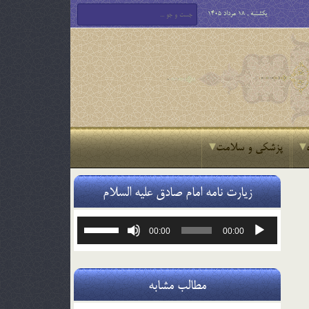
یکشنبه , 18 مرداد 1405
پزشکی و سلامت
زیارت نامه امام صادق علیه السلام
پخش‌کننده
برای
00:00
00:00
صوت
افزایش
یا
کاهش
صدا
مطالب مشابه
از
کلیدهای