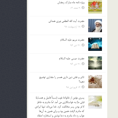
ویژه نامه ماه مبارک رمضان
بالا
9 اسفند 03
و
پایین
استفاده
حضرت آیت الله العظمی نوری همدانی
کنید.
18 اردیبهشت 98
حضرت مریم علیه السلام
21 دی 96
حضرت عیسی علیه السلام
21 دی 96
تاثير و نقش دين داري همسر را مقداري توضيح
دهيد؟
16 فروردین 95
پسري مؤمن از خانوادة خوب (نسبتاً فاميل و همساية
قبلي ما) به خواستگاري من آمد. امّا مادرم به خاطر
لاغر بودن پسر مخالفت كرد. خدا مي‌داند تنها ايرادي
كه مادرم گرفت همين بود و براي همين به آن‌ها
جواب رد داد مادرم به دعا نوشتن و استخاره اعتقاد