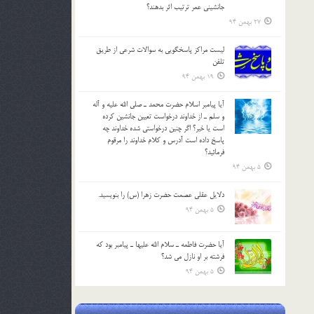
جانشيني عمر ترتیب اثر بدهند؟
27 بهمن 94
لیست مراکز پاسخگویی به سوالات شرعی از طریق
تلفن
19 بهمن 94
آيا پيامبر اسلام حضرت محمد ـ صلي الله عليه و آله
و سلم ـ از خداوند درخواست تعيين جانشين کرده
است يا خير؟ اگر چنين درخواستي شده خداوند چه
پاسخ داده است آدرس و کلام خداوند را مرقوم
فرمائيد؟
5 بهمن 94
دلايل عقلي عصمت حضرت زهرا (س) را بنويسيد.
5 بهمن 94
آيا حضرت فاطمه ـ سلام الله عليها ـ پيامبر بود كه
فرشته بر او نازل مي شد؟
5 بهمن 94