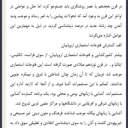
در قرن هجدهم يا عصر روشنگرى بايد جست‏وجو كرد، اما علل و عواملى در
اواخر اين قرن به وجود آمد كه تحولات پيشين را به ثمر رساند و موجب پديد
آمدن چند رشته جديد در عرصه دين‏شناسى گرديد. در ذيل به مهم‏ترين اين
عوامل اشاره مى‏گردد:
الف. گسترش فتوحات استعمارى اروپاييان
بيش‏تر كشورگشايى و فتوحات استعمارى اروپاييان، از سوى فرانسه، انگليس،
ايتاليا و… در قرن نوزدهم ميلادى صورت گرفته است. اين فتوحات استعمارى
موجب شد غربيان كه تا آن زمان چنان شناختى با شرق و نيمكره جنوبى
نداشتند، كم‏كم با اين مستعمرات آشنا شوند. و از آن‏جا كه لازمه اداره اين
مستعمرات، آشنايى با زبان‏هاى بومى و محلى بود، يك برنامه گسترده آشنايى
با زبان‏هاى شرقى و افريقايى در دانشگاه‏ها و مراكز علمى غربى شروع شد.
آشنايى با زبان‏هاى بيگانه موجب شناخت فرهنگ و متون دينى غير مسيحى و
غيريهودى گشت و آنان را به سوى دين‏شناسى انتقادى و تطبيقى سوق داد. به