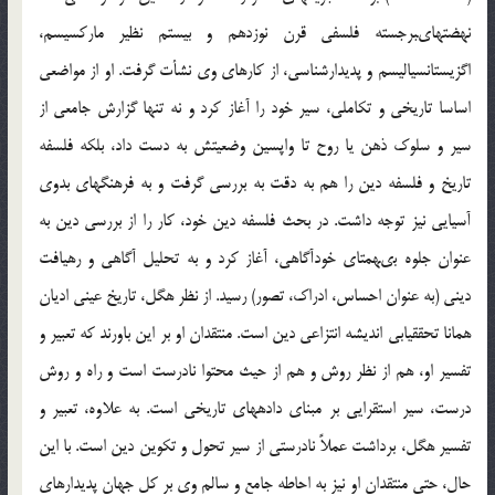
نهضت‏هاى‏برجسته فلسفى قرن نوزدهم و بيستم نظير ماركسيسم،
اگزيستانسياليسم و پديدارشناسى، از كارهاى وى نشأت گرفت. او از مواضعى
اساسا تاريخى و تكاملى، سير خود را آغاز كرد و نه تنها گزارش جامعى از
سير و سلوك ذهن يا روح تا واپسين وضعيتش به دست داد، بلكه فلسفه
تاريخ و فلسفه دين را هم به دقت به بررسى گرفت و به فرهنگ‏هاى بدوى
آسيايى نيز توجه داشت. در بحث فلسفه دين خود، كار را از بررسى دين به
عنوان جلوه بى‏همتاى خودآگاهى، آغاز كرد و به تحليل آگاهى و رهيافت
دينى (به عنوان احساس، ادراك، تصور) رسيد. از نظر هگل، تاريخ عينى اديان
همانا تحقق‏يابى انديشه انتزاعى دين است. منتقدان او بر اين باورند كه تعبير و
تفسير او، هم از نظر روش و هم از حيث محتوا نادرست است و راه و روش
درست، سير استقرايى بر مبناى داده‏هاى تاريخى است. به علاوه، تعبير و
تفسير هگل، برداشت عملاً نادرستى از سير تحول و تكوين دين است. با اين
حال، حتى منتقدان او نيز به احاطه جامع و سالم وى بر كل جهان پديدارهاى