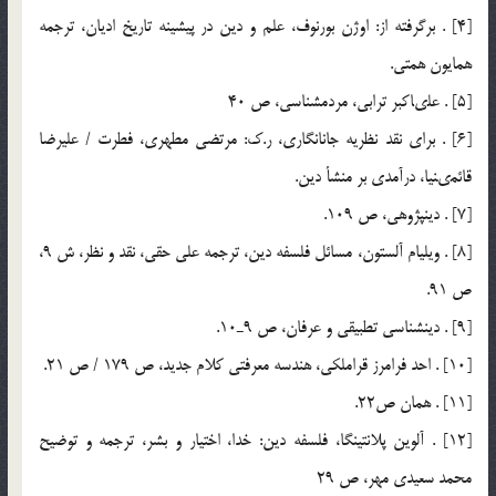
[4] . برگرفته از: اوژن بورنوف، علم و دين در پيشينه تاريخ اديان، ترجمه
همايون همتى.
[5] . على‏اكبر ترابى، مردم‏شناسى، ص 40
[6] . براى نقد نظريه جان‏انگارى، ر.ك: مرتضى مطهرى، فطرت / عليرضا
قائمى‏نيا، درآمدى بر منشأ دين.
[7] . دين‏پژوهى، ص 109.
[8] . ويليام آلستون، مسائل فلسفه دين، ترجمه على حقى، نقد و نظر، ش 9،
ص 91.
[9] . دين‏شناسى تطبيقى و عرفان، ص 9ـ10.
[10] . احد فرامرز قراملكى، هندسه معرفتى كلام جديد، ص 179 / ص 21.
[11] . همان ص22.
[12] . آلوين پلانتينگا، فلسفه دين: خدا، اختيار و بشر، ترجمه و توضيح
محمد سعيدى مهر، ص 29