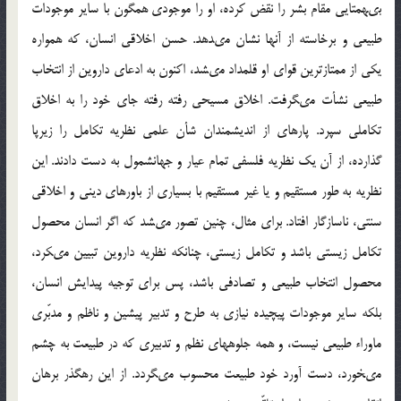
بى‏همتايى مقام بشر را نقض كرده، او را موجودى همگون با ساير موجودات
طبيعى و برخاسته از آن‏ها نشان مى‏دهد. حسن اخلاقى انسان، كه همواره
يكى از ممتازترين قواى او قلمداد مى‏شد، اكنون به ادعاى داروين از انتخاب
طبيعى نشأت مى‏گرفت. اخلاق مسيحى رفته رفته جاى خود را به اخلاق
تكاملى سپرد. پاره‏اى از انديشمندان شأن علمى نظريه تكامل را زيرپا
گذارده، از آن يك نظريه فلسفى تمام عيار و جهان‏شمول به دست دادند. اين
نظريه به طور مستقيم و يا غير مستقيم با بسيارى از باورهاى دينى و اخلاقى
سنتى، ناسازگار افتاد. براى مثال، چنين تصور مى‏شد كه اگر انسان محصول
تكامل زيستى باشد و تكامل زيستى، چنان‏كه نظريه داروين تبيين مى‏كرد،
محصول انتخاب طبيعى و تصادفى باشد، پس براى توجيه پيدايش انسان،
بلكه ساير موجودات پيچيده نيازى به طرح و تدبير پيشين و ناظم و مدبّرى
ماوراء طبيعى نيست، و همه جلوه‏هاى نظم و تدبيرى كه در طبيعت به چشم
مى‏خورد، دست آورد خود طبيعت محسوب مى‏گردد. از اين رهگذر برهان