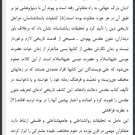
اديان بزرگ جهانى، به راه متفاوتى رفته است و پيوند آن با دين‏پژوهشى نيز بر
طبق آن در هر حوزه متفاوت بوده است.[5] كشفيات باستان‏شناسان، مراحل
تاريخى دين را تأييد كرد و تحقيقات زبان‏شناسانه نشان داد كه برخلاف باور
دين‏داران، متون مقدس يهودى ـ مسيحى از قدمت تاريخى لازم برخوردار
نيست و زمان نگارش بعضى از كتاب‏ها بسى متأخرتر از زمان حيات حضرت
موسى عليه‏السلام و حضرت عيسى عليه‏السلام است. از اين كلام، معلوم
مى‏شود كه حتى نويسندگان اين كتاب‏ها افراد متعددى هستند كه در زمان‏هاى
مختلف مى‏زيسته و ذهنيّت و فرهنگ زمانه خود را خواسته و يا ناخواسته در
تأليف كتاب مقدس دخالت داده‏اند. اين كشف تاريخى ادعاى تحريف متون
مقدس را تقويت كرد و اصالت و اعتبار پيشين آن‏ها را در بوته ترديد افكند.[6]
ه. نظريه فرافكنى
اين عامل به تحقيقات روان‏شناختى و جامعه‏شناختى و فلسفى ارتباط دارد.
متفكران مهمى در قرن نوزده در علوم مختلف، عقيده مشتركى را ابراز كردند