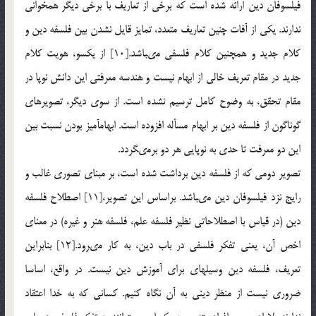
فيلسوفان دين ارائه شده است كه برخى از تعاريف با برخى ديگر همخوانى
ندارند. يكى از آفات چنين تعاريف متعدد، تمايز قايل نشدن بين فلسفه دين و
كلام جديد و همچنين كلام فلسفى مى‏باشد.[10] از يك‏سو، هويت كلام
جديد در مقام تعريف خالى از ابهام نيست و هندسه معرفتى اين دانش نوپا در
مقام تحقق، به وضوح كامل ترسيم نشده است. از سوى ديگر، تصويرهاى
گوناگون از فلسفه دين بر ابهام مسأله افزوده است. ابهام‏آميز بودن نسبت بين
اين دو معرفت تا حدى به نوپايى هر دو برمى‏گردد.
تصوير دومى كه از فلسفه دين برداشت شده است، بر مبناى تصورى غالب و
رايج نزد فيلسوفان دين مى‏باشد. براساس اين تصوير،[11] اصطلاح فلسفه
دين (در قياس با اصطلاحاتى نظير فلسفه علم، فلسفه هنر و غيره) در معناى
اخص آن، يعنى تفكر فلسفى در باب دين، به كار مى‏رود.[12] بنابراين
تعريف، فلسفه دين وسيله‏اى براى آموزش دين نيست. در واقع، اساسا
ضرورى نيست از منظر دينى به آن نگاه كنيم. كسانى كه به خدا اعتقاد