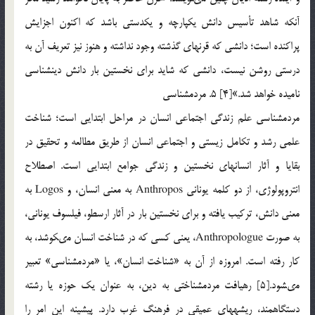
آن‏كه شاهد تأسيس دانش يك‏پارچه و يك‏دستى باشد كه اكنون اجزايش
پراكنده است؛ دانشى كه قرن‏هاى گذشته وجود نداشته و هنوز نيز تعريف آن به
درستى روشن نيست، دانشى كه شايد براى نخستين بار دانش دين‏شناسى
ناميده خواهد شد.»[4] 5. مردم‏شناسى
مردم‏شناسى علم زندگى اجتماعى انسان در مراحل ابتدايى است؛ شناخت
علمى رشد و تكامل زيستى و اجتماعى انسان از طريق مطالعه و تحقيق در
بقايا و آثار انسان‏هاى نخستين و زندگى جوامع ابتدايى است. اصطلاح
انتروپولوژى، از دو كلمه يونانى Anthropos به معنى انسان، و Logos به
معنى دانش، تركيب يافته و براى نخستين بار در آثار ارسطو، فيلسوف يونانى،
به صورت Anthropologue، يعنى كسى كه در شناخت انسان مى‏كوشد، به
كار رفته است. امروزه از آن به «شناخت انسان»، يا «مردم‏شناسى» تعبير
مى‏شود.[5] رهيافت مردم‏شناختى به دين، به عنوان يك حوزه يا رشته
دستگاه‏مند، ريشه‏هاى عميقى در فرهنگ غرب دارد. پيشينه اين امر را