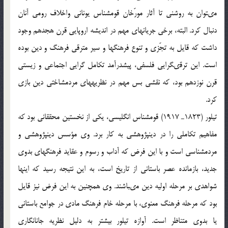
مى‏توان به روشنى تا آثار مورّخان قوم‏شناس يونانى واخلاف رومى آنان
دنبال كرد. البته، برخى جريان‏هاى مهم در انديشه اروپايى قرن هجدهم وجود
داشت كه قايل به تجّزى و تنوع فرهنگ‏ها و سير مترقى فرهنگ و دين بوده
است. اين ترقى‏گرايى فلسفى، پيش‏درآمد تكامل گرايى اجتماعى و زيستى
قرن نوزدهم بود، كه نقشي بس مهم در نظريه‏هاى مردم‏شاختى دين بازى
كرد.
تيلور (1823ـ 1917) قوم‏شناس انگليسى، يكى از نخستين محققانى بود كه
مفاهيم تكاملى را در دين‏پژوهشى به كار برد. وى مؤسس دين‏پژوهشى و
مردم‏شناسى است و با اين فرض كه آداب و رسوم و عقايد فرهنگ‏هاى بدوى
جديد، بازمانده عصر باستانى از تاريخ است، به اين نتيجه رسيد كه اين‏ها
شواهدى بر مرحله اوليه دين مى‏باشند. وى همچنين به اين فرض نيز قايل
بود كه مرحله فرهنگ معنوى، با مرحله خام فرهنگ مادى در جوامع باستانى
يا بدوى متناظر است. آوازه تيلور بيش‏تر به دليل نظريه جان‏انگارى