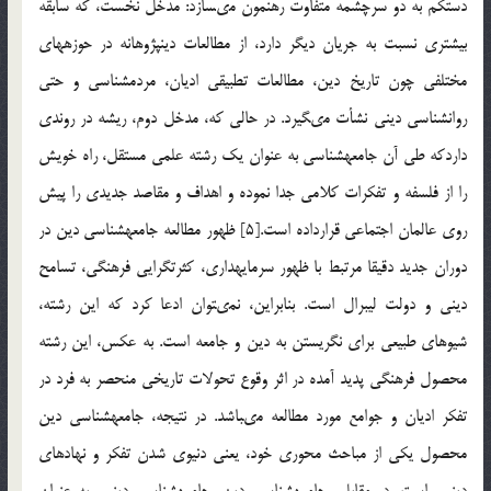
دست‏كم به دو سرچشمه متفاوت رهنمون مى‏سازد: مدخل نخست، كه سابقه
بيش‏ترى نسبت به جريان ديگر دارد، از مطالعات دين‏پژوهانه در حوزه‏هاى
مختلفى چون تاريخ دين، مطالعات تطبيقى اديان، مردم‏شناسى و حتى
روان‏شناسى دينى نشأت مى‏گيرد. در حالى كه، مدخل دوم، ريشه در روندى
داردكه طى آن جامعه‏شناسى به عنوان يك رشته علمى مستقل، راه خويش
را از فلسفه و تفكرات كلامى جدا نموده و اهداف و مقاصد جديدى را پيش
روى عالمان اجتماعى قرارداده است.[5] ظهور مطالعه جامعه‏شناسى دين در
دوران جديد دقيقا مرتبط با ظهور سرمايه‏دارى، كثرت‏گرايى فرهنگى، تسامح
دينى و دولت ليبرال است. بنابراين، نمى‏توان ادعا كرد كه اين رشته،
شيوه‏اى طبيعى براى نگريستن به دين و جامعه است. به عكس، اين رشته
محصول فرهنگى پديد آمده در اثر وقوع تحولات تاريخى منحصر به فرد در
تفكر اديان و جوامع مورد مطالعه مى‏باشد. در نتيجه، جامعه‏شناسى دين
محصول يكى از مباحث محورى خود، يعنى دنيوى شدن تفكر و نهادهاى
دينى، است. در مقابلِ، جامعه‏شناسى دين، جامعه‏شناسى دينى، به عنوان