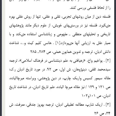
را از لحاظ فلسفى بررسى كنند.
فلسفه دين از ميان روش‏هاى تجربى، نقلى و عقلى، تنها از روش عقلى بهره
مى‏گيرد. فلسفه نيز در بررسى‏هاى خويش، از علوم ديگر مانند پژوهش‏هاى
تاريخى و تحليل‏هاى منطقى ـ مفهومى و زبان‏شناسى استفاده مى‏كند و با
معيار عقل به ارزيابى آن‏ها مى‏پردازد.[1] . هانس كليم كيت و…، شناخت
دانش اديان، ترجمه و تدوين همايون همتى، ص 284ـ 285
[2] . يواخيم واخ، «رهيافتى به علم دين‏شناسى در فرهنگ اسلامى»، ترجمه
سيدمحمد ثقفى، دين‏پژوهان، ش اول، ص 92. در مورد تاريخ اديان ر.ك:
مقاله سيمور كسيس واريك چارپ، در دين پژوهشى، ويراسته ميرچاالياده،
ص 121 و 129 / نيز مقاله ميرچا الياده، علم تاريخ اديان، در شناخت تاريخ
اديان، ص 101و102
[3] . اريك شارپ، مطالعه تطبيقى اديان، ترجمه بهروز جندقى، معرفت، ش
34، ص 26