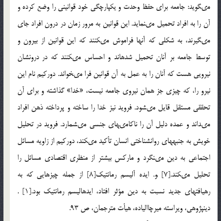
مى‏گويد: جامعه براى حفظ وحدت و يكپارچگى خود قوانينى را وضع كرده و
آن را به افراد تحميل مى‏نمايد. اين قوانين به مرور زمان در درون افراد جاى
مى‏گيرند، به شكلى كه آن‏ها فراموش مى‏كنند كه اين قوانين از بيرون و
توسط جامعه بر آنان تحميل شده‏اند و احساس مى‏كنند كه در درونشان
نيرويى هست كه آنان را به عمل به آن قوانين فرا مى‏خواند. دوركيم نام اين
نيرو را، كه چيزى جز همان نيروى جامعه نيست، «خدا» گذاشته و براى آن
تحققى مستقل قايل مى‏شود. فرويد نيز خدا را ساخته و پرداخته ذهن افراد
مى‏داند و عمده دليل آن را ناكامى‏هاى جنسى مى‏شمارد. فرويد در تحليل
خويش به جنبه‏هاى روان‏شناختى انسان تأكيد مى‏كند، دوركيم از زاويه مسائل
اجتماعى به دين مى‏نگرد و ماركس بيش‏تر از منظرى اقتصادى مسائل را
تحليل مى‏كند.[7] ‍‍‍و. ايده آليسم رمانتيك[8] از جمله چيزهايى كه به
رهيافت‏هاى جديد نسبت به دين مؤثر افتاد، ايده‏اليسم رمانتيك بود.[1] .
دين‏پژوهى، ويراسته ميرچاالياده، هيأت مترجمان، ص 93.