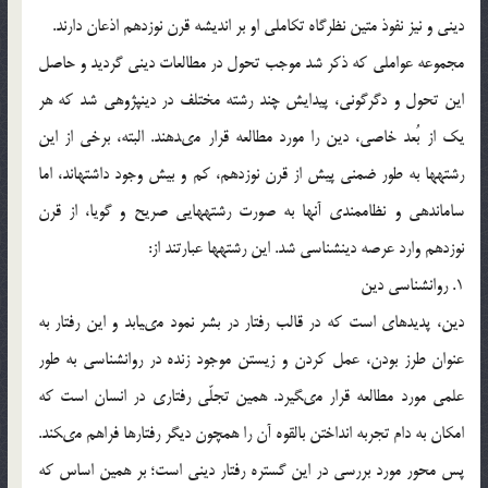
دينى و نيز نفوذ متين نظرگاه تكاملى او بر انديشه قرن نوزدهم اذعان دارند.
مجموعه عواملى كه ذكر شد موجب تحول در مطالعات دينى گرديد و حاصل
اين تحول و دگرگونى، پيدايش چند رشته مختلف در دين‏پژوهى شد كه هر
يك از بُعد خاصى، دين را مورد مطالعه قرار مى‏دهند. البته، برخى از اين
رشته‏ها به طور ضمنى پيش از قرن نوزدهم، كم و بيش وجود داشته‏اند، اما
سامان‏دهى و نظام‏مندى آن‏ها به صورت رشته‏هايى صريح و گويا، از قرن
نوزدهم وارد عرصه دين‏شناسى شد. اين رشته‏ها عبارتند از:
1. روان‏شناسى دين
دين، پديده‏اى است كه در قالب رفتار در بشر نمود مى‏يابد و اين رفتار به
عنوان طرز بودن، عمل كردن و زيستن موجود زنده در روان‏شناسى به طور
علمى مورد مطالعه قرار مى‏گيرد. همين تجلّى رفتارى در انسان است كه
امكان به دام تجربه انداختن بالقوه آن را همچون ديگر رفتارها فراهم مى‏كند.
پس محور مورد بررسى در اين گستره رفتار دينى است؛ بر همين اساس كه