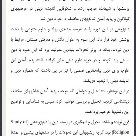
پرسش‏ها و شبهات، موجب رشد و شكوفايى انديشه دينى در عرصه‏هاى
گوناگون و پديد آمدن شاخه‏هاى مختلف در حوزه دين شد.
دين‏پژوهى در اين دوره پا به عرصه جديدى نهاد و علوم متنوعى را تحت
پوشش خود قرار داد. اين علوم به عنوان دانش و معرفتى مستقل، مرتبط با
دين نبودند، بلكه در پرتو تحولات بنيادين مدرنيته بود كه اين علوم با دين
نسبتى پيدا كردند و در حوزه علوم دينى جاى گرفتند. البته پديد آمدن اين
علوم، براى دين پيامدهايى ضمنى را نيز در پى داشت كه همواره دين و
انديشه دينى را تهديد مى‏كند.
در اين نوشتار، ابتدا علل و عواملى كه موجب پديد آمدن شاخه‏هاى مختلف
دين‏شناسى گرديد، تحليل و بررسى خواهيم كرد، سپس به شناسايى و توضيح
اين رشته‏ها خواهيم پرداخت.
قرن نوزدهم شاهد تحول چشمگيرى در زمينه دين يا دين‏پژوهشى (Study of
Religion) بود. گرچه ريشه‏هاى اين تحولات را در سده‏هاى پيشين و عمدتا