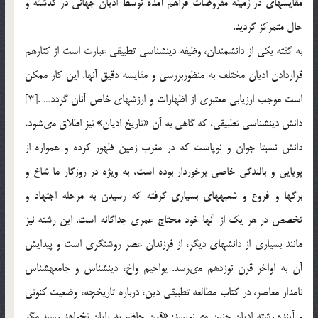
مقايسه‏اى در زمينه مفروضات فراهم آمده توسط اديان جهانى در گذشته و
حال متمركز گرديد.
به گفته يكى از دانشمندان، وظيفه دين‏شناسى تطبيقى عبارت است از كنارهم
قراردادن اديان مختلف به منظوربررسى و مقايسه دقيق آن‏ها. اين كار ممكن
است موجب ارزيابى معتبرى از اظهارات و ارزش‏هاى خاص آنان گردد… .[3]
دانش دين‏شناسى تطبيقى، كه گاهى به آن «تاريخ اديان» نيز اطلاق مى‏شود،
دانش نسبتا جوان و نوپاست كه در مغرب زمين ظهور كرده و همواره از
پويايى و بالندگى خاصى برخوردار بوده است، به ويژه در روزگار ما شاخ و
برگ‏ها و فروع و شعبه‏هاى بسيارى گرفته كه رسيدن به مرحله اجتهاد و
تخصص در هر يك از آن‏ها خود محتاج عمرى جداگانه است. اين رشته نيز
مانند بسيارى از دانش‏هاى ديگر، از فرزندان عصر روشنگرى است و پيدايش
آن به اواخر قرن نوزدهم مى‏رسد. يواخيم واخ، دين‏شناس و جامعه‏شناس
نامدار معاصر، در كتاب مطالعه تطبيقى دين، درباره تاريخچه، وضعيت كنونى
و آينده رشته اديان چنين مى‏نويسد: «قرن حاضر به پايان نخواهد رسيد مگر