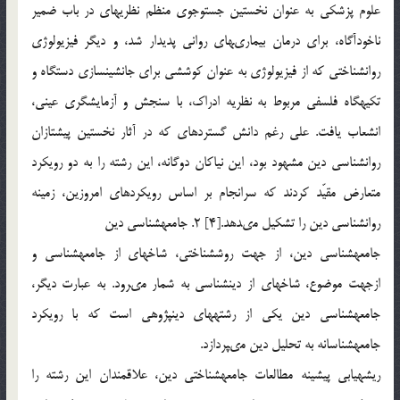
علوم پزشكى به عنوان نخستين جست‏وجوى منظم نظريه‏اى در باب ضمير
ناخودآگاه، براى درمان بيمارى‏هاى روانى پديدار شد، و ديگر فيزيولوژى
روان‏شناختى كه از فيزيولوژى به عنوان كوششى براى جانشين‏سازى دستگاه و
تكيه‏گاه فلسفى مربوط به نظريه ادراك، با سنجش و آزمايش‏گرى عينى،
انشعاب يافت. على رغم دانش گسترده‏اى كه در آثار نخستين پيشتازان
روان‏شناسى دين مشهود بود، اين نياكان دوگانه، اين رشته را به دو رويكرد
متعارض مقيّد كردند كه سرانجام بر اساس رويكردهاى امروزين، زمينه
روان‏شناسى دين را تشكيل مى‏دهد.[4] 2. جامعه‏شناسى دين
جامعه‏شناسى دين، از جهت روش‏شناختى، شاخه‏اى از جامعه‏شناسى و
ازجهت موضوع، شاخه‏اى از دين‏شناسى به شمار مى‏رود. به عبارت ديگر،
جامعه‏شناسى دين يكى از رشته‏هاى دين‏پژوهى است كه با رويكرد
جامعه‏شناسانه به تحليل دين مى‏پردازد.
ريشه‏يابى پيشينه مطالعات جامعه‏شناختى دين، علاقمندان اين رشته را