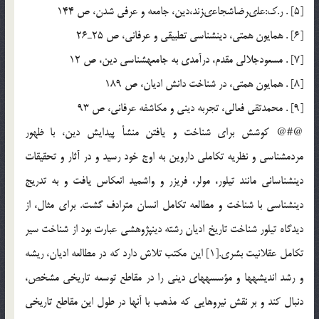
[5] . ر.ك:على‏رضاشجاعى‏زند،دين، جامعه و عرفى شدن، ص 144
[6] . همايون همتى، دين‏شناسى تطبيقى و عرفانى، ص 25ـ26
[7] . مسعودجلالى مقدم، درآمدى به جامعه‏شناسى دين، ص 12
[8] . همايون همتى، در شناخت دانش اديان، ص 189
[9] . محمدتقى فعالى، تجربه دينى و مكاشفه عرفانى، ص 93
@#@ كوشش براى شناخت و يافتن منشأ پيدايش دين، با ظهور
مردم‏شناسى و نظريه تكاملى داروين به اوج خود رسيد و در آثار و تحقيقات
دين‏شناسانى مانند تيلور، مولر، فريزر و واشميد انعكاس يافت و به تدريج
دين‏شناسى با شناخت و مطالعه تكامل انسان مترادف گشت. براى مثال، از
ديدگاه تيلور شناخت تاريخ اديان رشته دين‏پژوهشى عبارت بود از شناخت سير
تكامل عقلانيت بشرى.[1] اين مكتب تلاش دارد كه در مطالعه اديان، ريشه
و رشد انديشه‏ها و مؤسسه‏هاى دينى را در مقاطع توسعه تاريخى مشخص،
دنبال كند و بر نقش نيروهايى كه مذهب با آن‏ها در طول اين مقاطع تاريخى