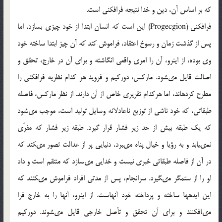
كه بر اساس آن، دين و خدا نتيجه فرافكنى است.
فرافكنى (Progecgion) اين است كه انسان ابتدا از خود چيزى بسازد، اما
پس از گذشت زمان و رسوخ اعتقاد، فراموش كند كه آن چيز ابتدا ساخته خود
وى بوده، از اين‏رو، آن را امرى واقعى انگاشته و براى آن در خارج، تحقق و
اصالت قايل مى‏شود. ماركس، دوركيم و فرويد هر كدام نظريه فرافكنى را
مطرح كرده‏اند، اما هركدام تقريرى خاص از آن دارند. از نظر ماركس، فاصله
طبقاتى، كه خود ناشى از توزيع ناعادلانه وسايل توليد است، موجب مى‏شود
كه يك طبقه بيش از حد زير فشار قرار گيرد. طبقه زير فشار كه مفرّى
نمى‏يابد و به رؤيا و خيال پناه مى‏برد، دنيايى پر از عدالت تصور مى‏كند كه
در آن از فاصله طبقاتى خبرى نيست و خدايى مى‏سازد كه منتقم است و داد
او را از ستمگر مى‏گيرد. سرانجام، پس از مدتى افراد فراموش مى‏كنند كه
اين ايده‏ها ساخته و پرداخته خود آن‏هاست. از اين‏رو، آن‏ها را به خارج فرا
مى‏افكنند و براى آن تحقق و تأصل خارجى قايل مى‏شوند. دوركيم