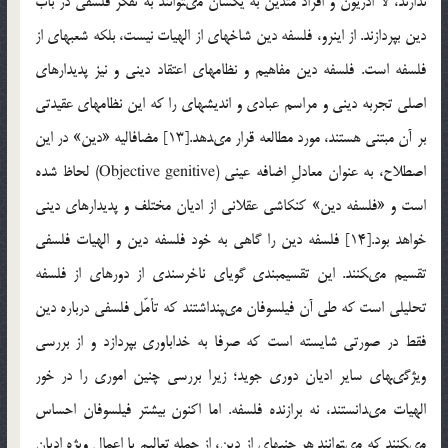
ندارند، لا ادريون و افراد متدين به يكسان مى‏توانند به تفكر فلسفى در باب
دين بپردازند. از اين‏رو، فلسفه دين شاخه‏اى از الهيات نيست، بلكه شعبه‏اى از
فلسفه است. فلسفه دين مفاهيم و نظام‏هاى اعتقاد دينى و نيز پديدارهاى
اصلى تجربه دينى و مراسم عبادى و انديشه‏اى را كه اين نظام‏هاى عقيدتى
بر آن مبتنى هستند، مورد مطالعه قرار مى‏دهد.[13] مضاف‏اليه «دين» در اين
اصطلاح، به عنوان معادلِ اضافه عينى (Objective genitive) لحاظ شده
است و «فلسفه دين» كنكاشى عقلانى از اديان مختلف و پديدارهاى دينى
خواهد بود.[14] فلسفه دين را گاهى به خود فلسفه دين و الهيات فلسفى
تقسيم مى‏كنند. اين تقسيم‏بندى گوياى ناخرسندى از دوره‏اى از فلسفه
تحليلى است كه طى آن فيلسوفان مى‏پنداشتند كه تأمّل فلسفى درباره دين
فقط در صورتى شايسته است كه صرفا به خداباورى بپردازد و از بررسى
ويژگى‏هاى ساير اديان دورى جويد؛ زيرا بررسى چنين امورى را در خور
الهيات مى‏دانستند، نه برازنده فلسفه. اما اكنون بيش‏تر فيلسوفان احساس
مى‏كنند كه مى‏توانند هر جنبه‏اى از دين، از جمله تعاليم يا اعمال ويژه اديان