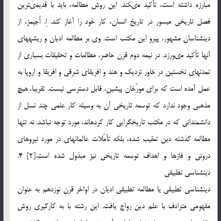
مبارزه داشته است، تأكيد مى‏كند. اين روش مطالعه، بايد با قديمى‏ترين
فصل تاريخى ميسور در تاريخ انسان، كار خود را آغاز كند. اِ. اُجيمز، از
دين‏شناسان مشهور، پيرو اين مكتب است. وى بر مطالعه اديان و ريشه‏هاى
آن‏ها تأكيد مى‏ورزد. در نيمه دوم قرن حاضر، مطالعات و تحقيقات بسيارى از
تمدن‏هاى نخستين در خاور نزديك و هند و افريقاى شرقى و افريقا و اروپا به
عمل آمده است كه براى مورّخان پيشين، قابل دسترسى نيست. تقريبا، هيچ
مذهبى وجود ندارد كه توسعه تاريخى آن به وسيله كار علمى چند نسل از
دانشمندانى كه در مكتب تاريخ‏گرايى كار كرده‏اند، مورد توجه نباشد. نه تنها
مطالعه گذشته دين تعقيب شده، بلكه تأمّلات عالمانه‏اى در مورد نيروهاى
درونى و فازها و اهداف توسعه تاريخى نيز مبذول شده است.[2] 4.
دين‏شناسى تطبيقى
دين‏شناسى تطبيقى يا مطالعه تطبيقى اديان در اواخر قرن نوزدهم به عنوان
مفهومى مترادف با علم دين رواج يافت. اين رشته با به كارگيرى روش