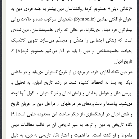
«زندگى دينى» جست‏وجو كرد؛ روان‏شناسان دين بيش‏تر به جنبه فردى دين به
عنوان فرافكنى نمادين (Symbolic) عقده‏هاى سركوب شده و حالات روانى
بيمارگون فرد دين‏دار مى‏نگرند، در حالى كه براى جامعه‏شناسان، دين نمادى
است كه زندگى اجتماعى را متمثّل و مجسّم مى‏سازد. تدوين كلاسيك
رهيافت جامعه‏شناختى بر دين را بايد در آثار دوركيم جست‏وجو كرد.[8] 3.
تاريخ اديان
هر دين نقطه آغازى دارد، در برهه‏اى از تاريخ گسترش مى‏يابد و در مقطعى
ديگر چه بسا به انحطاط كشيده شود. در رشد تاريخ اديان، به تحليل و
بررسى علل و عوامل پيدايش و زايش اديان و نيز گسترش يا افول آن‏ها توجه
مى‏شود. پيامدها و دستاوردهاى هر مرحله‏اى از مراحل دين در جريان تاريخ
و نقش اديان در فرهنگ‏سازى، از ديگر مباحث اين محدوده علمى است.[9]
نگاه تاريخى به دين و توجه به سير تاريخى آن در غالب مطالعات دينى
ملحوظ واقع گشته است. اما اهميت و اعتبار نگاه تاريخى به دين، به دليل