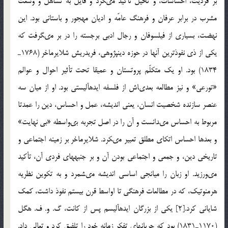
بر فرديت، احساسات، و تخيّل تأكيد مى‏كرد و قايل به تساهل و وسعت
مشرب در برابر عرفان و فرهنگ عامّه و اديان مهجور و باستانى بود. اين
نهضت، بسيارى از فيلسوفان و رجال ادبى برجسته را در بر مى‏گرفت كه
يكى از ذى نفوذترين آن‏ها در حوزه دين‏پژوهى، فريدريش شلايرماخر (1768ـ
1834) بود. او يك متكلّم پروتستان و عميقا تحت تأثير احوال و عوالم
«تورعى» و نيز مطالعه بعدى‏اش از فلسفه ايده‏آليستى بود. او از ميان سه
عنصر سازنده شخصيت انسان، يعنى انديشه، عمل و احساس، دين را عمدتا
مربوط به احساس مى‏دانست و آن را در اصل تجربه بى‏واسطه «بى نهايت»
و بعدها احساس اتكاى مطلق تعبير مى‏كرد. شلايرماخر بر زمينه اجتماعى و
تاريخى دين، و جمعى و اجتماعى بودن آن و بر جنبه‏هاى فردى آن، تأكيد
مى‏ورزيد. او زبان را ميانجى اساسى انديشه مى‏شمرد و به تكوين نظريه
هرمنوتيك، كه در مطالعات فرهنگى تا اواسط قرن بيستم نفوذ داشت، كمك
شايانى كرد.[2] يكى از بزرگان ايده‏آليسم پس از كانت، گ. و. ف. هگل
(1170ـ1831) بود كه جريان‏هاى تفكر زمانه خود را تلفيق كرد و تعالى داد.