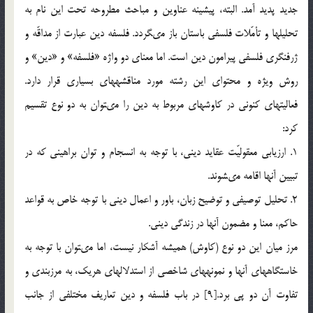
جديد پديد آمد. البته، پيشينه عناوين و مباحث مطروحه تحت اين نام به
تحليل‏ها و تأمّلات فلسفى باستان باز مى‏گردد. فلسفه دين عبارت از مداقّه و
ژرف‏نگرى فلسفى پيرامون دين است. اما معناى دو واژه «فلسفه» و «دين» و
روش ويژه و محتواى اين رشته مورد مناقشه‏هاى بسيارى قرار دارد.
فعاليت‏هاى كنونى در كاوش‏هاى مربوط به دين را مى‏توان به دو نوع تقسيم
كرد:
1. ارزيابى معقوليّت عقايد دينى، با توجه به انسجام و توان براهينى كه در
تبيين آن‏ها اقامه مى‏شوند.
2. تحليل توصيفى و توضيح زبان، باور و اعمال دينى با توجه خاص به قواعد
حاكم، معنا و مضمون آن‏ها در زندگى دينى.
مرز ميان اين دو نوع (كاوش) هميشه آشكار نيست، اما مى‏توان با توجه به
خاستگاه‏هاى آن‏ها و نمونه‏هاى شاخصى از استدلال‏هاى هريك، به مرزبندى و
تفاوت آن دو پى برد.[9] در باب فلسفه و دين تعاريف مختلفى از جانب