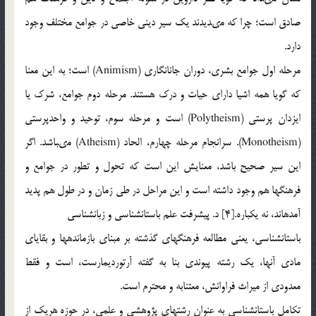
صادق است؛ چرا كه مى‏ديدند يك سير دينى خاصى در جوامع مختلف وجود
دارد.
مرحله اول جوامع بشرى، دوران جان‏انگارى (Animism) است؛ به اين معنا
كه گويا همه اشيا داراى حيات و درك هستند. مرحله دوم جوامع، شرك يا
ايزدان پرستى (Polytheism) است و مرحله سوم، توحيد و واحدپرستى
(Monotheism). سرانجام مرحله چهارم، الحاد (Atheism) مى‏باشد. اگر
اين سير صحيح باشد، معنايش اين است كه تحول و تطور در جوامع و
فرهنگ‏ها هم وجود داشته است و اين مراحل در طى زمان و در طول هم پديد
آمده‏اند، نه يك‏باره.[4] د. پيشرفت علم باستان‏شناسى و زبان‏شناسى
باستان‏شناسى، يعنى مطالعه فرهنگ‏هاى گذشته بر مبناى بازمانده‏ها و بقاياى
مادى آن‏ها، يك رشته پيوندى بنا به گفته آرتورديمارست، است و فقط
معدودى از ميراث فراوانش، معتنابه و محترم است.
تكامل باستان‏شناسى به عنوان رشته‏اى پژوهشى و علمى، در حوزه هريك از