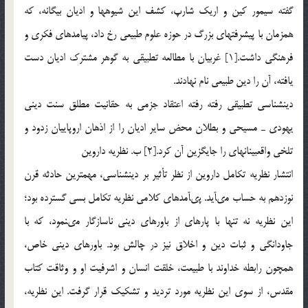
گفته سيمور كين و اريك شارپ، كشف اين شيوه‏ها و اديان بيگانه، كه
هم‏زمان با پيشرفت‏هاى بزرگ در حوزه علوم طبيعى رخ داد، پيامدهاى فكرى و
فرهنگى داشت.[1] غربيان با مطالعه تطبيقى به گوهر مشترك اديان دست
يافته، آن را دين طبيعى نام نهادند.
دين‏شناسى تطبيقى رفته رفته اعتقاد جزمى به حقانيت مطلق سنت دينى
يهودى ـ مسيحى و بطلان محض ساير اديان را از اذهان اروپاييان زدود و
تلخى واقع‏بينانه‏اى را جايگزين آن كرد.[2] ب. نظريه داروين
انتشار نظريه تكامل داروين از نظر تأثير بر دين‏شناسى، مهم‏ترين حادثه قرن
نوزدهم به حساب مى‏آيد. پى‏آمدهاى كلامى نظريه تكامل بسى گسترده بود؛
اين نظريه نه تنها با پاره‏اى از باورهاى دينى ناسازگار مى‏نمود، كه با
جاودانگى و ثبات دين و اخلاق نيز در چالش بود. باورهاى دينى خاص،
همچون رابطه خداوند با طبيعت، خلقت انسان و اشرفيت او و وثاقت كتاب
مقدس، از سوى اين نظريه مورد ترديد و تشكيك قرار گرفت. اين نظريه،