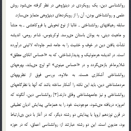
روان‏شناسى دين، يك رويكردى در دين‏پژوهى در نظر گرفته مى‏شود روش
علمى و روان‏شناختى بودن، آن را از رويكردهاى دين‏پژوهى متمايز مى‏سازد.
سابقه رهيافت‏هاى روان‏شناختى ـ غالبا از نوع تحويلى يا فروكاهشى ـ به منشأ
و ماهيت دينى، به يونان باستان مى‏رسد. لوكريتوس، شاعر رومى، انديشه
نشأت يافتن دين در خوف و خشيت را به جامه شعر جاودانه لاتينى درآورده
است. در انديشه هرمنوتيك و پديدارشناختى، كه به «احساس اتكاى مطلق»
شلايرماخر بازمى‏گردد و در «احساس مينوى» اتو اوج مى‏يابد، بهره‏هاى
روان‏شناختى آشكارى هست. به علاوه، بررسى فوق از نظريه‏هاى
مردم‏شناختى دين، بايد اين نكته را آشكار ساخته باشد كه آن‏ها با نظرگاه‏هاى
روان‏شناختى و نيز جامعه‏شناختى وفاق دارند.[3] روان‏شناسى دين، آن‏گونه كه
امروزه دريافته مى‏شود، موجوديت خود را به همزمانى پيدايش اديان تطبيقى
در قرن نوزدهم اروپا با پيدايش دو رشته ديگر، كه در آغاز با دين بى‏ارتباط
بود، مديون است. اين دو رشته عبارتند از: روان‏شناسى اعماق، كه در حوزه