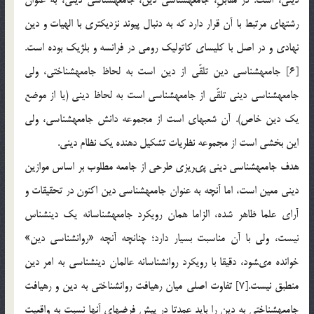
رشته‏اى مرتبط با آن قرار دارد كه به دنبال پيوند نزديك‏ترى با الهيات و دين
نهادى و در اصل با كليساى كاتوليك رومى در فرانسه و بلژيك بوده است.
[6] جامعه‏شناسى دين تلقّى از دين است به لحاظ جامعه‏شناختى، ولى
جامعه‏شناسى دينى تلقّى از جامعه‏شناسى است به لحاظ دينى (يا از موضع
يك دين خاص). آن شعبه‏اى است از مجموعه دانش جامعه‏شناسى، ولى
اين بخشى است از مجموعه نظريات تشكيل دهنده يك نظام دينى.
هدف جامعه‏شناسى دينى پى‏ريزى طرحى از جامعه مطلوب بر اساس موازين
دينى معين است، اما آنچه به عنوان جامعه‏شناسى دين اكنون در تحقيقات و
آراى علما ظاهر شده، الزاما همان رويكرد جامعه‏شناسانه يك دين‏شناس
نيست، ولى با آن مناسبت بسيار دارد؛ چنانچه آنچه «روان‏شناسى دين»
خوانده مى‏شود، دقيقا با رويكرد روان‏شناسانه عالمان دين‏شناسى به امر دين
منطبق نيست.[7] تفاوت اصلى ميان رهيافت روان‏شناختى به دين و رهيافت
جامعه‏شناختى به دين را بايد عمدتا در پيش فرض‏هاى آن‏ها نسبت به واقعيت