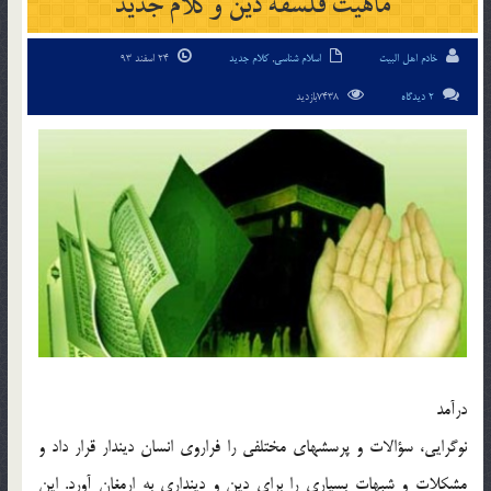
ماهيت فلسفه دين و كلام جديد
خادم اهل البیت
اسلام شناسی
,
کلام جدید
24 اسفند 93
2 دیدگاه
7438بازدید
درآمد
نوگرايى، سؤالات و پرسش‏هاى مختلفى را فراروى انسان دين‏دار قرار داد و
مشكلات و شبهات بسيارى را براى دين و دين‏دارى به ارمغان آورد. اين