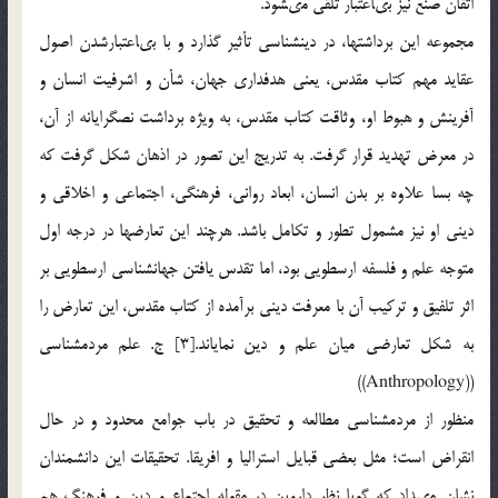
اتقان صنع نيز بى‏اعتبار تلقّى مى‏شود.
مجموعه اين برداشت‏ها، در دين‏شناسى تأثير گذارد و با بى‏اعتبارشدن اصول
عقايد مهم كتاب مقدس، يعنى هدف‏دارى جهان، شأن و اشرفيت انسان و
آفرينش و هبوط او، وثاقت كتاب مقدس، به ويژه برداشت نص‏گرايانه از آن،
در معرض تهديد قرار گرفت. به تدريج اين تصور در اذهان شكل گرفت كه
چه بسا علاوه بر بدن انسان، ابعاد روانى، فرهنگى، اجتماعى و اخلاقى و
دينى او نيز مشمول تطور و تكامل باشد. هرچند اين تعارض‏ها در درجه اول
متوجه علم و فلسفه ارسطويى بود، اما تقدس يافتن جهان‏شناسى ارسطويى بر
اثر تلفيق و تركيب آن با معرفت دينى برآمده از كتاب مقدس، اين تعارض را
به شكل تعارضى ميان علم و دين نماياند.[3] ج. علم مردم‏شناسى
((Anthropology))
منظور از مردم‏شناسى مطالعه و تحقيق در باب جوامع محدود و در حال
انقراض است؛ مثل بعضى قبايل استراليا و افريقا. تحقيقات اين دانشمندان
نشان مى‏داد كه گويا نظر داروين در مقوله اجتماع و دين و فرهنگ هم