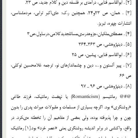
[2] . ابوالقاسم فنايى، درآمدى بر فلسفه دين و كلام جديد، ص 23.
[3] . همان، ص 23و24. همچنين ر.ك: على‏اكبر ترابى، مردم‏شناسى،
انتشارات چهره، تبريز.
[4] . مصطفى‏ملكيان،جزوه‏درسى‏مسائل‏جديدكلامى،درس‏اول،ص3
[5] . دين‏پژوهشى، ص 363ـ364
[6] . ابوالقاسم فنايى، پيشين، ص 25
[7] . پيير آلستون و…، دين و چشم‏اندازهاى نو، ترجمه غلام‏حسين توكلى،
ص 66
[8] . دين‏پژوهشى، ص 96 ـ 97
@#@ رمانتيسم (Romanticism) يا نهضت رمانتيك، فرزند طاغى
«روشنگرى» بود. اگرچه بسيارى از مسلمات و مقبولات ميراث پدرى را بدون
چون و چرا پذيرفته بوده، ولى بعضى از مفاهيم آن را تخطئه مى‏كرد. در
واقع، واكنشى در برابر انديشه روشنگرى يعنى «عصر خرد» بود.[1] رمانتيك