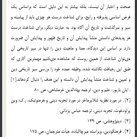
صحت و اعتبار آن نيست، بلكه بيش‏تر به اين دليل است كه براساس يك
فرض اساسى پذيرفته و رايج، براى شناخت درست هر چيزى بايد از پيشينه و
سير و سرگذشت و تاريخ آن آگاه بود. به عبارت ديگر، براى شناخت درست
هر پديده‏اى دانستن منشأ پيدايش آن و تاريخ ظهور و پيدايش آن ضرورت
دارد. بر اساس اين ديدگاه، معنا و ماهيت دين را تنها در سير تاريخى آن
مى‏توان شناخت. از همين روست كه مشاهده مى‏كنيم مهم‏ترين آثارى كه
طبق اين رهيافت نگاشته شده، وظيفه عمده خود را بررسى سير تاريخى دين
و تعيين و شناخت منشأ پيدايش آن دانسته و اين هدف را دنبال كرده‏اند.[1]
. ايان باربور، علم و دين، ترجمه بهاءالدين خرمشاهى، ص 80
[2] . در مورد نظريه شلايرماخر در مورد تجربه دينى و هرمنوتيك، ر.ك: وين
پراودخوت، تجربه دينى، ترجمه عباس يزدانى.
[3] . دين‏پژوهشى، ص 139
[4] . فرهنگ‏ودين، ويراسته ميرچاالياده، هيأت مترجمان، ص 175