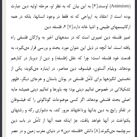
(Animism) اوست.[6] به اين بيان كه به نظر او، مرحله اوليه دين عبارت
بوده است از اعتقاد به ارواحى كه نه فقط در وجود انسان‏ها، بلكه در همه
ارگانيسم‏هاى طبيعى و اشيا خانه دارد.[7] 6. فلسفه دين
تعبير فلسفه دين تعبيرى است كه در سده‏هاى اخير به واژگان فلسفى راه
يافته است. اما آنچه در ذيل اين عنوان مورد بحث و بررسى قرار مى‏گيرد، به
قدمت خود فلسفه است؛ چرا كه عقل (فلسفه) و دين از ديرباز در كنارهم
بوده‏اند. ويليام آلستون، فيلسوف دين معاصر، در اين‏باره مى‏گويد: يكى از
نخستين انگيزه‏ها براى تأمّل فلسفى در يونان باستان و هرجاى ديگر، ظهور
تشكيلاتى در خصوص تعاليم دينى بود؛ چه باورها و تعاليم دينى هميشه مايه
اصلى بحث فلسفى بوده‏اند. اگر كسى موضوعات گوناگونى را كه فيلسوفان
در تفكر رايج به دين بدان‏ها پرداخته‏اند مرور كند، به دشوارى رگه و رشته‏اى
يكنواخت در آن‏ها خواهد يافت، جز اين‏كه همه آن‏ها از تأمّل در باب دين
سرچشمه مى‏گيرند.[8] دانش «فلسفه دين» در دنياى مغرب زمين و در عصر