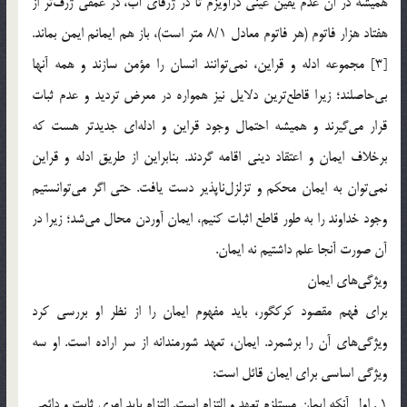
هميشه در آن عدم يقين عيني درآويزم تا در ژرفاي آب، در عمقي ژرف‌تر از
هفتاد هزار فاتوم (هر فاتوم معادل 8/1 متر است)، باز هم ايمانم ايمن بماند.
[3] مجموعه ادله و قراين،‌ نمي‌توانند انسان را مؤمن سازند و همه آنها
بي‌حاصلند؛ زيرا قاطع‌ترين دلايل نيز همواره در معرض ترديد و عدم ثبات
قرار مي‌گيرند و هميشه احتمال وجود قراين و ادله‌اي جديدتر هست كه
برخلاف ايمان و اعتقاد ديني اقامه گردند. بنابراين از طريق ادله و قراين
نمي‌توان به ايمان محكم و تزلزل‌ناپذير دست يافت. حتي اگر مي‌توانستيم
وجود خداوند را به طور قاطع اثبات كنيم، ايمان آوردن محال مي‌شد؛ زيرا در
آن صورت آنجا علم داشتيم نه ايمان.
ويژگي‌هاي ايمان
براي فهم مقصود كركگور، بايد مفهوم ايمان را از نظر او بررسي كرد
ويژگي‌هاي آن را برشمرد. ايمان، تعهد شورمندانه از سر اراده است. او سه
ويژگي اساسي براي ايمان قائل است:
1 . اول آنكه ايمان مستلزم تعهد و التزام است. التزام بايد امري ثابت و دائمي