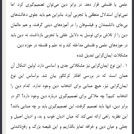
علمي يا فلسفي قرار دهد. در برابر دين مي‌توان تصميم‌گيري كرد. اما
نمي‌توان استدلال منطقي يا تجربي آورد. بنابراين هم بايد جلوي دخالت‌هاي
بي‌جاي دانشمندان و فيلسوفان را در آموزه‌هاي ديني گرفت، و هم عالمان
دين را از تلاش براي توسل به دلايل عقلي يا تجربي بازداشت. نه دين بايد
در حوزه‌هاي علمي و فلسفي مداخله كند و نه علم و فلسفه در حوزه دين.
مشكلات ايمان‌گرايي تعديل شده
1 . اين نوع ايمان‌گرايي نيز مشكلاتي جدي و اساسي دارد. اولين اشكال آن
همان است كه در بررسي افكار كركگور بيان شد. براساس اين نوع
ايمان‌گرايي نيز، هيچ مبنايي براي انتخاب دين وجود ندارد. كدام دين را
انتخاب كنيم؟ چه ملاكي براي تصميم‌گيري درباره دين وجود دارد؟ اگر در
برابر دين،‌ تنها بايد تصميم گرفت، اين تصميم‌گيري بايد بر چه مبنايي باشد؟
اين نظريه راهي ارائه نمي‌كند كه ميان اديان خوب و بد، و اديان اصيل و
جعلي و ميان دين و خرافه تمايز بگذاريم و اين نقيصه بزرگ و رفع‌ناشدني