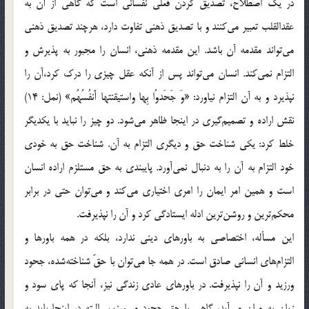
در يك اصطلاح، تصديق كردن فعلي نفساني است كه گاهي از آن به
عقدالقلب تعبير مي‌كنند و با تصديق ذهني تفاوت دارد،‌ هرچند تصديق ذهني
مي‌تواند مقدمه آن باشد. اين مقدمه ذهني، انسان را مجبور به پذيرش و
التزام نمي‌كند. انسان مي‌تواند پس از آنكه عقل چيزي را درك كرد،‌آن را
نپذيرد و به آن التزام نياورد: «وَ جَحَدوُا بِها واستيقنتها أَنفُسُهُم» (نمل: 14)
نقش اراده و تصميم‌گيري در اينجا ظاهر مي‌شود. دو چيز را نبايد با يكديگر
خلط كرد: يكي شناخت حق و ديگري التزام به آن. شناخت حق به خودي
خود التزام به آن را به دنبال نمي‌آورد. پايبندي به حق مستلزم اراده انسان
است و همين امر ايمان را امري اختياري مي‌كند و مي‌توان حتي در برابر
محكم‌ترين و روشن‌ترين ادله ايستادگي كرد و آن را نپذيرفت.
اين مسأله، اختصاصي به باورهاي ديني ندارد،‌ بلكه در همه باورها و
التزام‌هاي انساني صادق است. در همه جا مي‌توان با حقّ شناخته‌شده، جحود
ورزيد و آن را نپذيرفت. در باورهاي عادي زندگي نيز، آنجا كه پاي سود و
زيان به ميان مي‌آيد، گاهي با حق جحود مي‌ورزيم. البته در اينجا بايد به