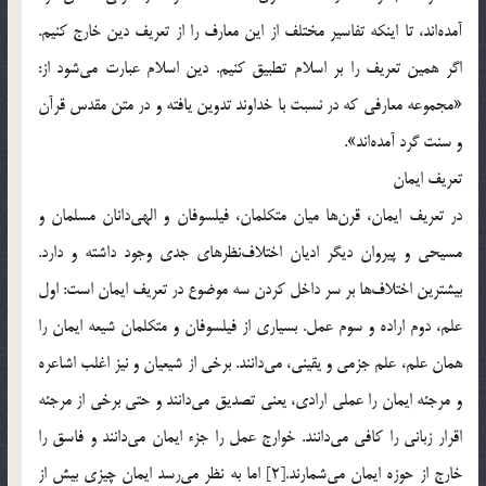
آمده‌اند، تا اينكه تفاسير مختلف از اين معارف را از تعريف دين خارج كنيم.
اگر همين تعريف را بر اسلام تطبيق كنيم. دين اسلام عبارت مي‌شود از:
«مجموعه‌ معارفي كه در نسبت با خداوند تدوين يافته و در متن مقدس قرآن
و سنت گرد آمده‌اند».
تعريف ايمان
در تعريف ايمان، قرن‌ها ميان متكلمان، فيلسوفان و الهي‌دانان مسلمان و
مسيحي و پيروان ديگر اديان اختلاف‌نظرهاي جدي وجود داشته و دارد.
بيشترين اختلاف‌ها بر سر داخل كردن سه موضوع در تعريف ايمان است: اول
علم، دوم اراده و سوم عمل. بسياري از فيلسوفان و متكلمان شيعه ايمان را
همان علم،‌ علم جزمي و يقيني، مي‌دانند. برخي از شيعيان و نيز اغلب اشاعره
و مرجئه ايمان را عملي ارادي، يعني تصديق مي‌دانند و حتي برخي از مرجئه
اقرار زباني را كافي مي‌دانند. خوارج عمل را جزء ايمان مي‌دانند و فاسق را
خارج از حوزه ايمان مي‌شمارند.[2] اما به نظر مي‌رسد ايمان چيزي بيش از