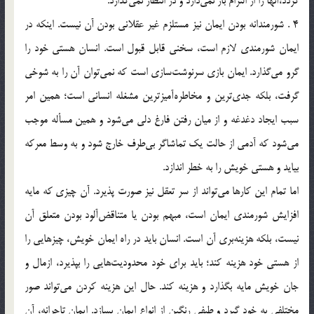
گردد،‌آنها را از التزام باز نمي‌دارد و در انتظار نمي‌گذارد.
4 . شورمندانه‌ بودن ايمان نيز مستلزم غير عقلاني بودن آن نيست. اينكه در
ايمان شورمندي لازم است، سخني قابل قبول است. انسان هستي خود را
گرو مي‌گذارد. ايمان بازي سرنوشت‌سازي است كه نمي‌توان آن را به شوخي
گرفت، بلكه جدي‌ترين و مخاطره‌آميزترين مشغله انساني است؛ همين امر
سبب ايجاد دغدغه و از ميان رفتن فارغ دلي مي‌شود و همين مسأله موجب
مي‌شود كه آدمي از حالت يك تماشاگر بي‌طرف خارج شود و به وسط معركه
بيايد و هستي خويش را به خطر اندازد.
اما تمام اين كارها مي‌تواند از سر تعقل نيز صورت پذيرد. آن چيزي كه مايه
افزايش شورمندي ايمان است، مبهم بودن يا متناقض‌آلود بودن متعلق آن
نيست، بلكه هزينه‌بري آن است. انسان بايد در راه ايمان خويش، چيزهايي را
از هستي خود هزينه كند؛ بايد براي خود محدوديت‌هايي را بپذيرد، ازمال و
جان خويش مايه بگذارد و هزينه كند. حال اين هزينه كردن مي‌تواند صور
مختلفي به خود گيرد و طيفي رنگين از انواع ايمان بسازد. ايمان تاجرانه، آن