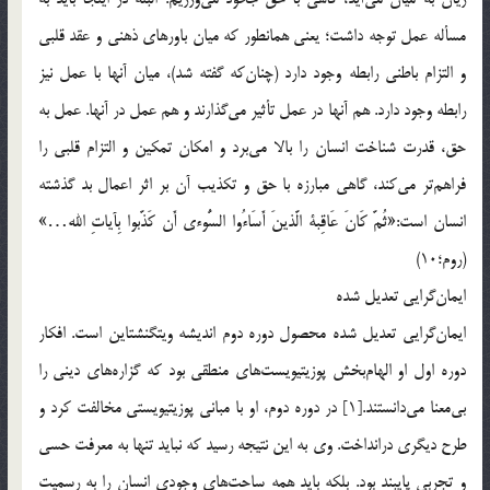
مسأله عمل توجه داشت؛ يعني همانطور كه ميان باورهاي ذهني و عقد قلبي
و التزام باطني رابطه وجود دارد (چنان‌كه گفته شد)، ميان آنها با عمل نيز
رابطه وجود دارد. هم آنها در عمل تأثير مي‌گذارند و هم عمل در آنها. عمل به
حق، قدرت شناخت انسان را بالا مي‌برد و امكان تمكين و التزام قلبي را
فراهم‌تر مي‌كند، گاهي مبارزه با حق و تكذيب آن بر اثر اعمال بد گذشته
انسان است:‌«ثُمَّ‌ كَانَ عَاقِبة الَّذينَ أَسَاءُوا السُّوءي أَن كَذَّبوا بِآياتِ الله…»
(روم؛‌10)
ايمان‌گرايي تعديل شده
ايمان‌گرايي تعديل شده محصول دوره دوم انديشه ويتگنشتاين است. افكار
دوره اول او الهام‌بخش پوزيتيويست‌هاي منطقي بود كه گزاره‌هاي ديني را
بي‌معنا مي‌دانستند.[1] در دوره دوم، او با مباني پوزيتيويستي مخالفت كرد و
طرح ديگري درانداخت. وي به اين نتيجه رسيد كه نبايد تنها به معرفت حسي
و تجربي پايبند بود.‌ بلكه بايد همه ساحت‌هاي وجودي انسان را به رسميت