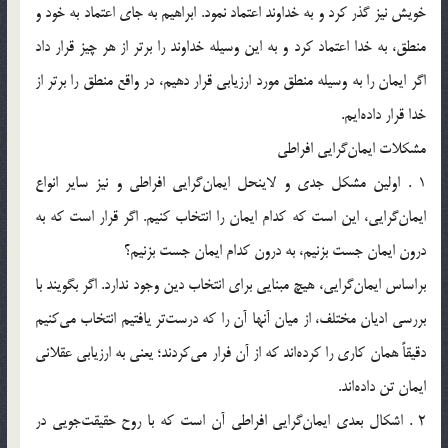
خويش نيز گذر كرد و به خداوند اعتماد نمود. ابراهيم به جاي اعتماد به خود و
منطق،‌ به خدا اعتماد كرد و به اين وسيله خداوند را برتر از هر چيز قرار داد
اگر ايمان را به وسيله منطق مورد ارزيابي قرار دهيم، در واقع منطق را برتر از
خدا قرار داده‌ايم.
مشكلات ايمان‌گرايي افراطي
1 . اولين مشكل جدي و لاينحل ايمان‌گرايي افراطي و نيز ساير انواع
ايمان‌گرايي، اين است كه كدام ايمان را انتخاب كنيم. اگر قرار است كه به
درون ايمان جست بزنيم، به درون كدام ايمان جست بزنيم؟
براساس ايمان‌گرايي،‌ هيچ مبنايي براي انتخاب دين وجود ندارد. اگر بگويند با
بررسي اديان مختلف، از ميان آنها آن را كه درست‌تر يافتيم انتخاب مي‌كنيم
دقيقاً همان كاري را كرده‌اند كه از آن فرار مي‌كردند؛ يعني به ارزيابي عقلاني
ايمان تن داده‌اند.
2 . اشكال بعدي ايمان‌گرايي افراطي آن است كه با روح حقيقت‌‌جويي در