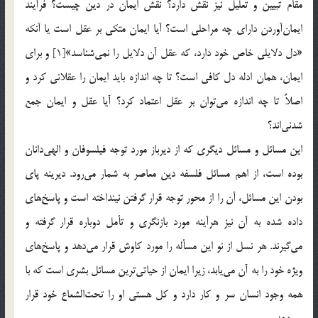
مقام تبيين و تعليل نيز نقش دارد؟ نقش ايمان در دين چيست؟ فرآيند
ايمان‌آوردن داراي چه مراحلي است؟ آيا ايمان متكي بر عقل است يا آنكه
«دل دلايلي خاص خود دارد، كه عقل آن دلايل را نمي‌شناسد»[1] و براي
ايمان،‌ همان ادله دل كافي است؟ تا چه اندازه بايد ايمان را عقلاني كرد و
اصلاً تا چه اندازه مي‌توان بر عقل اعتماد كرد؟ آيا عقل و ايمان جمع
شدني‌اند؟
اين مسائل و مسائل ديگري كه از ديرباز مورد توجه فيلسوفان و الهي‌دانان
بوده است، از اهم مسائل فلسفه دين معاصر به شمار مي‌رود. ديرينه پاي
بودن اين مسائل، آن را از محور توجه قرار گرفتن نينداخته است و پاسخ‌هاي
داده شده به آن نيز هرآينه مورد بازنگري و تأمل دوباره قرار گرفته و
مي‌گيرند. هر نسل از نو اين مسأله را مورد كاوش قرار مي‌دهد و پاسخ‌هاي
ويژه خود را به آن مي‌يابد، زيرا ايمان از حياتي‌ترين مسائل بشري است كه با
همه وجود انسان سر و كار دارد و كل هستي او را تحت‌الشعاع خود قرار