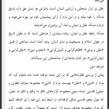
مي‌دهد.
عقل نيز ابزار سنجش و ارزيابي انسان است. بنابراين هر نسل حق دارد پاسخ
مسأله را خود بيابد و در اين باره از آراي پيشينيان خود نيز بهره مي‌جويد و
درباره مسأله عقل و ايمان و ابعاد آن روشن‌تر مي‌انديشد.
مسأله رابطه عقل و ايمان، ريشه بسياري از مباحثي است كه در طول تاريخ
در جهان اسلام و مسيحيت و ساير اديان، پديد آمده است. مباحثي از قبيل
«عقل و وحي»، «ظاهر‌گرايي و تأويل‌گرايي»، «علم و دين»، «عقل‌گرايي و
ايمان‌گرايي»، هر كدام شاخه‌اي از شاخه‌هاي اين مسأله‌اند.
تعريف دين
پيش از بررسي نظريه‌هايي كه در اين زمينه عرضه شده، بايد معلوم كرد كه
مراد از «دين» و «عقل» چيست. مراد از‌ «دين»، مجموعه معارف (نظري و
عملي) قدسي است؛ يعني مجموعه گزاره‌هاي ناظر به واقع و ناظر به عمل،
كه حول محور قدسي شكل گرفته‌اند، در اينجا بايد اين قيد را نيز اضافه كنيم
كه مراد، مجموعه معارف دست اول است كه معمولاً در متوني مقدس گرد