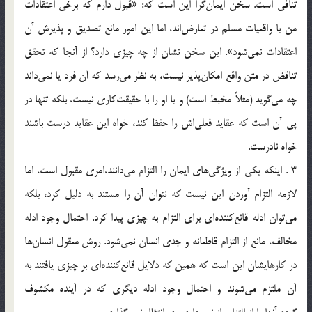
تنافي است. سخن ايمان‌گرا اين است كه: «قبول دارم كه برخي اعتقادات
من با واقعيات مسلم در تعارض‌اند، اما اين امور مانع تصديق و پذيرش آن
اعتقادات نمي‌شود». اين سخن نشان از چه چيزي دارد؟ از آنجا كه تحقق
تناقض در متن واقع امكان‌پذير نيست، به نظر مي‌رسد كه آن فرد يا نمي‌داند
چه مي‌گويد (مثلاً مخبط است) و يا او را با حقيقت‌كاري نيست، بلكه تنها در
پي آن است كه عقايد فعلي‌اش را حفظ كند، خواه اين عقايد درست باشند
خواه نادرست.
3 . اينكه يكي از ويژگي‌هاي ايمان را التزام مي‌دانند،‌امري مقبول است، اما
لازمه التزام آوردن اين نيست كه نتوان آن را مستند به دليل كرد،‌ بلكه
مي‌توان ادله قانع‌كننده‌اي براي التزام به چيزي پيدا كرد. احتمال وجود ادله
مخالف، مانع از التزام قاطعانه و جدي انسان نمي‌شود. روش معقول انسا‌ن‌ها
در كارهايشان اين است كه همين كه دلايل قانع‌كننده‌اي بر چيزي يافتند به
آن ملتزم مي‌شوند و احتمال وجود ادله ديگري كه در آينده مكشوف