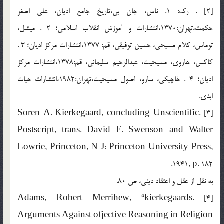
[2] . رك: 1. ناس، جان بي،‌تاريخ جامع اديان، علي اصغر
حكمت،‌تهران:‌1370،‌انتشارات و آموزش انقلاب اسلامي؛ 2 . ميشل،
توماس، كلام مسيحي، حسين توفيقي، قم: 1377،‌انتشارات مركز اديان؛ 3 .
كاكس، هاروي، مسيحيت، عبدالرحيم سليماني، قم:‌1378،‌انتشارات مركز
اديان؛ 4 . خاچيكي، سارو، اصول مسيحيت،‌تهران:‌1982،‌انتشارات حيات
ابدي.
[3] .Soren A. Kierkegaard, concluding Unscientific
Postscript, trans. David F. Swenson and Walter
Lowrie, Princeton, N J: Princeton University Press,
1941, p. 182.
به نقل از عقل و اعتقاد ديني، ص 80.
[4] .Adams, Robert Merrihew, “kierkegaards
Arguments Against ofjective Reasoning in Religion