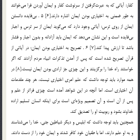
كفار: آياتي كه به عبرت‌گرفتن از سرنوشت كفار و ايمان آوردن فرا مي‌خوانند
به طور ضمني به اختياري بودن ايمان اشاره دارند.[6] 5 . بي‌فايده دانستن
ايمان از روي ترس: آياتي وجود دارد كه مي‌گويد ايمان از سر ترس و اجبار
بي‌فايده است و اين نشان مي‌دهد كه ايمان بايد آزادانه و بدون اجبار و فشار
باشد تا ارزش پيدا كند.[7] 6 . تصريح به اختياري بودن ايمان: در آياتي از
قرآن تصريح شده است كه پس از آمدن تذكرات انبياء مردم آزادند كه اگر
خواستند راه خدا را برگزينند و اين چيزي جز ارادي بودن ايمان نيست.[8] در
همه موارد بايد توجه داشت كه علم امري اختياري نيست،‌ هر چند مقدمات
آن اختياري است. اما آنچه در اين شواهد آمده است چيزي فراتر از علم و
پس از آن است و آن تصميم ويژه‌اي است براي اينكه انسان تسليم اراده
خداوند بشود و ربوبيت او را تصديق كند.
همچنين بايد توجه داشت كه ابليس و ديگر شياطين جني، خدا را مي‌شناسند
و به او علم دارند، اما با طغيان خود كافر شدند و ايمان خود را از دست دادند.