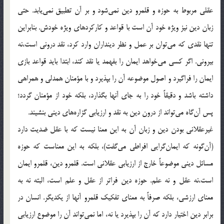
عقلي مربوط به حوزه و قلمرو دين نمي‌شود و بر آن تطبيق نمي‌يابد. حتي
زبان دين نيز ويژه خود آن است با قواعد و كاركردهاي ويژه خودش. بنابراين
تنها نقدي كه مي‌توان بر عمل و نظر دينداران وارد كرد، نقد دروني است،‌نه
بيروني. اگر كسي مي‌خواهد ايمان را بفهمد يا نقد كند،‌ ابتدا بايد قواعد بازي
ايمان را فراگيرد و اصول موضوعه آن را بپذيرد و با مؤمنان همدلي و همراهي
داشته باشد و دقيقاً خود را به جاي آنها بگذارد، بلكه خود از مؤمنان گردد؛
پس آن‌گاه مي‌تواند از درون دين به نقد و ارزيابي گزاره‌هاي ديني بنشيند.
غيرعقلاني بودن دين و زبان آن به اين معنا نيست كه با عقل ضديت دارد
(آن‌گونه كه ايمان‌گرايي افراطي مي‌گفت)، بلكه به اين معناست كه حوزه
مسائل ديني موضوعاً خارج از ارزيابي عقلاني است. قلمرو دين، قلمرو ايمان
است،نه عقل و نه علم. حوزه دين فراتر از عقل و علم است،‌ البته نه به
معناي ارزشي، بلكه صرفاً به معناي تفكيك قلمرو آنها از يكديگر. انسان در
برابر دين اختيار دارد كه آن را بپذيرد يا نه، اما نمي‌تواند آن را موضوع ارزيابي