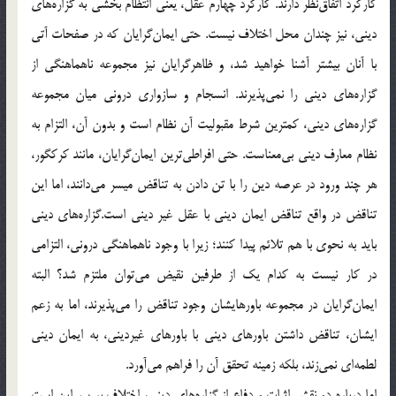
كاركرد اتفاق‌نظر دارند. كاركرد چهارم عقل، يعني انتظام بخشي به گزاره‌هاي
ديني، نيز چندان محل اختلاف نيست. حتي ايمان‌گرايان كه در صفحات آتي
با آنان بيشتر آشنا خواهيد شد، و ظاهرگرايان نيز مجموعه ناهماهنگي از
گزاره‌هاي ديني را نمي‌پذيرند. انسجام و سازواري دروني ميان مجموعه
گزاره‌هاي ديني، كمترين شرط مقبوليت آن نظام است و بدون آن، التزام به
نظام معارف ديني بي‌معناست. حتي افراطي‌ترين ايمان‌گرايان، مانند كركگور،
هر چند ورود در عرصه دين را با تن دادن به تناقض ميسر مي‌دانند، اما اين
تناقض در واقع تناقض ايمان ديني با عقل غير ديني است.گزاره‌هاي ديني
بايد به نحوي با هم تلائم پيدا كنند؛ زيرا با وجود ناهماهنگي دروني، التزامي
در كار نيست به كدام يك از طرفين نقيض مي‌توان ملتزم شد؟ البته
ايمان‌گرايان در مجموعه باورهايشان وجود تناقض را مي‌پذيرند، اما به زعم
ايشان، تناقض داشتن باورهاي ديني با باورهاي غيرديني، به ايمان ديني
لطمه‌اي نمي‌زند، بلكه زمينه تحقق آن را فراهم مي‌آورد.
اما درباره دو نقش اثبات و دفاع از گزاره‌هاي ديني، اختلاف بر سر اين است