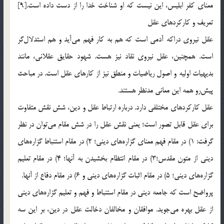
معناي كفر ابليس، اين نيست كه او شناخت خدا را از دست داده است.[9]
تعريف و كاركردهاي عقل
عقل نيروي دراكه آدمي است كه هم به كار فهم مي‌آيد و هم استدلال‌گر
است. همچنين، عقل نيروي نقاد نيز هست. شهود حقايق عقلاني، مانند
بديهيات اوليه و اصول رياضيات و منطق نيز از كارهاي عقل است. در مباحث
پيش‌رو همه اين معاني مدنظر هستند.
عقل كاركردهاي مختلفي دارد. درباره ارتباط عقل و دين، شش نقش متفاوت
براي عقل قابل تصور است؛ يعني نقش عقل را در شش مقام مي‌توان در نظر
گرفت: 1) در مقام فهم معناي گزاره‌هاي ديني؛ 2) در مقام استنباط گزاره‌هاي
ديني از متون مقدس؛‌3) در مقام انتظام بخشيدن به آنها؛ 4) در مقام تعليم
گزاره‌هاي ديني؛ 5) در مقام اثبات گزاره‌هاي ديني و 6) در مقام دفاع از آنها.
پرواضح است كه جامعه ديني در مقام استنباط و فهم و تعليم گزاره‌هاي ديني
از عقل بهره مي‌جويد. موافقان و مخالفان دخالت عقل در دين، بر اين سه