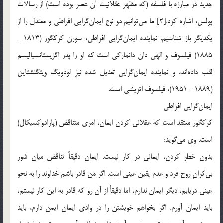
جديد در مبارزه با فلسفه (كه مظهر عقلانيت آن عصر بوده است) از رسالات
پولس، اشاره كرد.[2] ما مي‌توانيم دو نوع ايمان‌گرايي افراطي و معتدل را از
يكديگر باز شناسيم. نماينده ايمان‌گرايي افراطي، سورن كركگور (1813 ـ
1885) فيلسوف و الهي دان دانماركي است كه او را پدر اگزيستانسياليسم
لقب داده‌اند، و نماينده ايمان‌گرايي تعديل شده نيز لودويگ ويتگنشتاين
(1889 ـ 1951)، فيلسوف اتريشي است.
ايمان‌گرايي افراطي
كركگور معتقد است كه عقلاني كردن ايمان،‌ امري متناقض (پارادوكسيكال)
است. وي مي‌گويد:
بدون خطر كردن،‌ ايماني در كار نيست. ايمان دقيقاً تناقض ميان شور
بي‌كرانِ روح فرد و عدم يقين عيني است. اگر من قادر باشم خداوند را به نحو
عيني دريابم،‌ ديگر ايمان ندارم، اما دقيقاً از آن رو كه قادر به اين كار نيستم،
بايد ايمان آورم. اگر بخواهم خويشتن را در وادي ايمان ايمن دارم، بايد