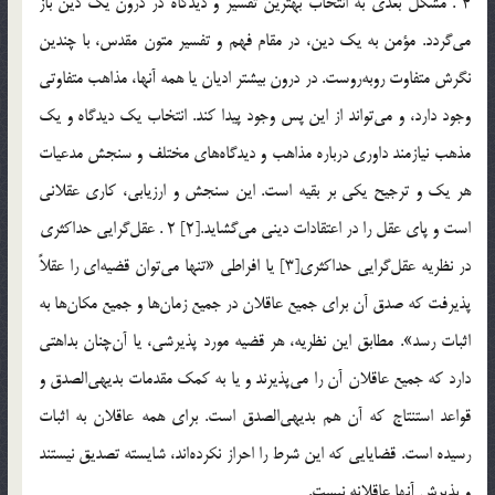
4 . مشكل بعدي به انتخاب بهترين تفسير و ديدگاه در درون يك دين باز
مي‌گردد. مؤمن به يك دين، در مقام فهم و تفسير متون مقدس، با چندين
نگرش متفاوت روبه‌روست. در درون بيشتر اديان يا همه آنها، مذاهب متفاوتي
وجود دارد، و مي‌تواند از اين پس وجود پيدا كند. انتخاب يك ديدگاه و يك
مذهب نيازمند داوري درباره مذاهب و ديدگاه‌هاي مختلف و سنجش مدعيات
هر يك و ترجيح يكي بر بقيه است. اين سنجش و ارزيابي، كاري عقلاني
است و پاي عقل را در اعتقادات ديني مي‌گشايد.[2] 2 . عقل‌گرايي حداكثري
در نظريه عقل‌گرايي حداكثري[3] يا افراطي «تنها مي‌توان قضيه‌اي را عقلاً
پذيرفت كه صدق آن براي جميع عاقلان در جميع زمان‌ها و جميع مكان‌ها به
اثبات رسد». مطابق اين نظريه، هر قضيه مورد پذيرشي، يا آن‌چنان بداهتي
دارد كه جميع عاقلان آن را مي‌پذيرند و يا به كمك مقدمات بديهي‌الصدق و
قواعد استنتاج كه آن هم بديهي‌الصدق است. براي همه عاقلان به اثبات
رسيده است. قضايايي كه اين شرط را احراز نكرده‌اند، شايسته تصديق نيستند
و پذيرش آنها عاقلانه نيست.