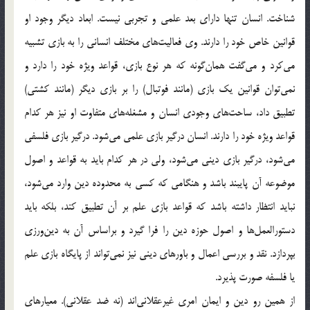
شناخت. انسان تنها داراي بعد علمي و تجربي نيست. ابعاد ديگر وجود او
قوانين خاص خود را دارند. وي فعاليت‌هاي مختلف انساني را به بازي تشبيه
مي‌كرد و مي‌گفت همان‌‌گونه كه هر نوع بازي،‌ قواعد ويژه خود را دارد و
نمي‌توان قوانين يك بازي (مانند فوتبال) را بر بازي ديگر (مانند كشتي)
تطبيق داد، ساحت‌هاي وجودي انسان و مشغله‌هاي متفاوت او نيز هر كدام
قواعد ويژه خود را دارند. انسان درگير بازي علمي مي‌شود. درگير بازي فلسفي
مي‌شود، درگير بازي ديني مي‌شود، ولي در هر كدام بايد به قواعد و اصول
موضوعه آن پايبند باشد و هنگامي كه كسي به محدوده دين وارد مي‌شود،
نبايد انتظار داشته باشد كه قواعد بازي علم بر آن تطبيق كند، بلكه بايد
دستورالعمل‌ها و اصول حوزه دين را فرا گيرد و براساس آن به دين‌ورزي
بپردازد. نقد و بررسي اعمال و باورهاي ديني نيز نمي‌تواند از پايگاه بازي علم
يا فلسفه صورت پذيرد.
از همين رو دين و ايمان امري غيرعقلاني‌اند (نه ضد عقلاني). معيارهاي