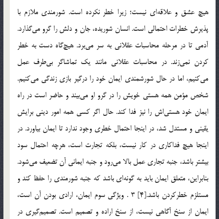
هيچ عشق و علاقه‌اي نيست؛ زيرا خطر نكرده است. شورمندي ملازم با
پذيرش خطرات احتمالي است. انسان شوريده، جان و دلش را گرو مي‌‌گذارد.
آدمي تا در مرحله محاسبات عقلاني به سر مي‌برد. هيچ‌گاه دست به خطر
كردن نمي‌زند. در محاسبات عقلاني مانند يك تماشاگر بي‌طرف عمل
مي‌كنيم، اما در حال شورشمندي ايمان خود را درگير بازي زندگي مي‌كنيم.
شخص مؤمن همه هستي خويش را در گرو او مي‌‌بيند و حاضر است در راه
ايمان خود هستي‌اش را نيز فدا كند. حال اگر كسي همه امور ديني برايش
يقيني و مستدل شد، در اينجا احتمال خطري وجود ندارد تا ايمان بياورد. در
اينجا هيچ فداكاري در كار نيست، بلكه تجارت است، هرچه احتمال سود
بيشتر باشد، جنبه تجاري عمل بالا مي‌رود و جنبه ايماني آن تضعيف مي‌شود.
بنابراين، متعلق ايمان بايد به گونه‌اي باشد كه جنبه شورمندي را حفظ كند و
مستلزم خطركردن باشد.[4] 3 . ويژگي سوم ايمان، ارادي بودن آن است،
ايمان از سنخ آگاهي نيست، از سنخ اراده و تصميم است. تصميم‌گيري در