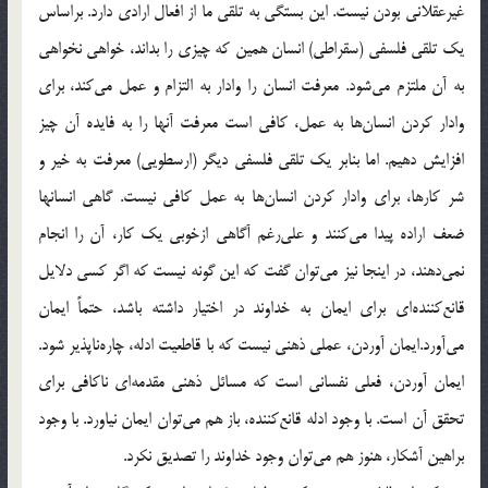
غيرعقلاني بودن نيست. اين بستگي به تلقي ما از افعال ارادي دارد. براساس
يك تلقي فلسفي (سقراطي) انسان همين كه چيزي را بداند، خواهي نخواهي
به آن ملتزم مي‌شود. معرفت انسان را وادار به التزام و عمل مي‌‌كند، براي
وادار كردن انسان‌ها به عمل، كافي است معرفت آنها را به فايده آن چيز
افزايش دهيم. اما بنابر يك تلقي فلسفي ديگر (ارسطويي) معرفت به خير و
شر كارها، براي وادار كردن انسان‌ها به عمل كافي نيست. گاهي انسانها
ضعف اراده پيدا مي‌كنند و علي‌رغم آگاهي ازخوبي يك كار، آن را انجام
نمي‌دهند، در اينجا نيز مي‌توان گفت كه اين گونه نيست كه اگر كسي دلايل
قانع‌كننده‌اي براي ايمان به خداوند در اختيار داشته باشد، حتماً ايمان
مي‌آورد.ايمان آوردن، عملي ذهني نيست كه با قاطعيت ادله، چاره‌ناپذير شود.
ايمان آوردن، فعلي نفساني است كه مسائل ذهني مقدمه‌اي ناكافي براي
تحقق آن است. با وجود ادله قانع‌كننده، باز هم مي‌توان ايمان نياورد. با وجود
براهين آشكار، هنوز هم مي‌‌توان وجود خداوند را تصديق نكرد.