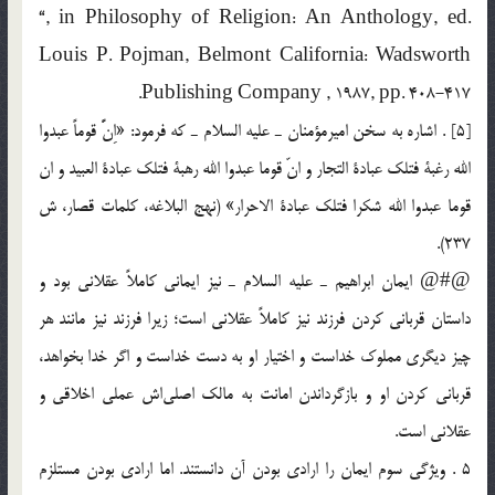
“, in Philosophy of Religion: An Anthology, ed.
Louis P. Pojman, Belmont California: Wadsworth
Publishing Company , 1987, pp. 408-417.
[5] . اشاره به سخن اميرمؤمنان ـ عليه السلام ـ كه فرمود: «اِنًّ قوماً‌ عبدوا
الله رغبة فتلك عبادة التجار و انّ‌ قوما عبدوا الله رهبة فتلك عبادة العبيد و ان
قوما عبدوا الله شكرا فتلك عبادة الاحرار» (نهج البلاغه، كلمات قصار، ش
237).
@#@ ايمان ابراهيم ـ عليه السلام ـ نيز ايماني كاملاً عقلاني بود و
داستان قرباني كردن فرزند نيز كاملاً عقلاني است؛ زيرا فرزند نيز مانند هر
چيز ديگري مملوك خداست و اختيار او به دست خداست و اگر خدا بخواهد،
قرباني كردن او و بازگرداندن امانت به مالك اصلي‌اش عملي اخلاقي و
عقلاني است.
5 . ويژگي سوم ايمان را ارادي بودن آن دانستند. اما ارادي بودن مستلزم