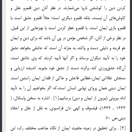
كردن دين را كوششي ناروا مي‌شمارند. در نظر آنان دين قلمرو عقل و
كاوش‌هاي آن نيست، بلكه قلمرو ديگري است؛ مثلاً قلمرو عشق است يا
قلمرو بازي ايمان است،‌ يا قلمرو خطر كردن است يا چيزهايي از اين قبيل.
در نظر برخي از آنان،‌ اگر شخص مؤمن در پي آن باشد كه براي دين و ايمان
خو قرينه و دليلي دست و پاكند، به منزله آن است كه عاشقي بخواهد عشق
خود را به تأييد ديگران برساند و اگر آنها تأييد كردند كه وي عاشق است،
آن‌گاه عشق‌ورزي كند، وگرنه دست از عشق خود بشويد. انديشه ارزيابي و
سنجش عقلاني ايمان،‌خطايي فاحش و حاكي از فقدان ايمان راستين است.
ايمان ديني همان پرواي نهايي انسان است،‌كه اگر بخواهيم آن را به تأييد
ادله بيروني (بيرون از ايمان و دين) برسانيم.[1] . اشاره به سخن پاسكال، (
1623 ـ 1662)، فيلسوف و الهي ‌دان فرانسوي، به نقل از عقل و اعتقاد
ديني،‌ص 70.
[2] . براي تحقيق در زمينه ماهيت ايمان از نگاه مذاهب مخلتف رك: ابن