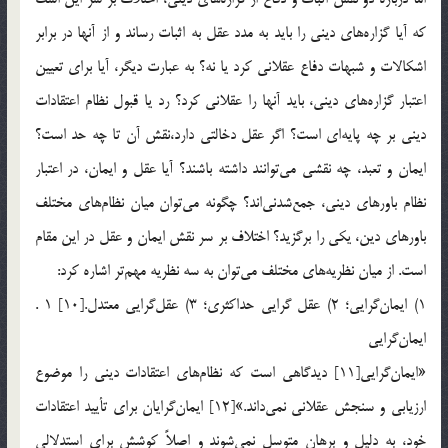
كه آيا گزاره‌هاي ديني را بايد به مدد عقل به اثبات رساند و از آنها در برابر
اشكالات و شبهات دفاع عقلاني كرد يا نه؟ به عبارت ديگر، آيا براي تعيين
اعتبار گزاره‌هاي ديني، بايد آنها را عقلاني كرد؟ رد يا قبول نظام اعتقادات
ديني بر چه پايه‌اي است؟ اگر عقل دخالتي دارد،‌نقش آن تا چه حد است؟
ايمان و تعبد،‌ چه نقشي مي‌توانند داشته باشند؟ آيا عقل و ايمان، در اعتبار
نظام‌ باورهاي ديني، جمع‌شدني‌اند؟ چگونه مي‌‌توان ميان نظام‌هاي مختلف
باورهاي دين، يكي را برگزيد؟ اختلاف بر سر نقش ايمان و عقل در اين مقام
است. از ميان نظريه‌هاي مختلف مي‌توان به سه نظريه مهم‌تر اشاره كرد:
1) ايمان‌گرايي؛ 2) عقل گرايي حداكثري؛ 3) عقل‌گرايي معتدل.[10] 1 .
ايمان‌گرايي
«ايمان‌گرايي[11] ديدگاهي است كه نظام‌هاي اعتقادات ديني را موضوع
ارزيابي و سنجش عقلاني نمي‌داند.»[12] ايمان‌گرايان براي تأييد اعتقادات
خود، به دليل و برهان متوسل نمي‌شوند و اصلاً كوشش براي استدلالي