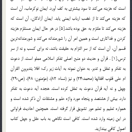
است كه هزينه مي‌كند تا سود بيشتري به كف آورد. ايمان نوكرماب،‌ آن است
كه هزينه مي‌كند تا از غضب ارباب ايمني يابد. ايمان آزادگان، آن است كه
هزينه مي‌كند تا ملتزم به حق بوده باشد.[5] در هر حال ايمان مستلزم هزينه
كردن و فداكاري است و همين امر آن را شورمندانه مي‌كند و شورمندانه‌ترين
قسم آن، آن است كه از سر التزام به حقيقت باشد، نه براي كسب و نه از سر
ترس.[1] . قرآن و حديث دو منبع اصلي تفكر اسلامي مملو است. از دعوت
به تفكر و تعقل و تدبر. به عنوان نمونه به آيات زير رك: افلا يتدبرون القرآن
ام علي قلوب اقفالها (محمد:‌24) و نيز (نساء: 82)، (مؤمنون: 68)، (ص:‌29).
چهل و نه آيه قرآن دعوت به تعقل كرده است. هجده آيه دعوت به تفكر
دارد. بيش از هشتصد و پنجاه مورد واژه علم و مشتقات آن ذكر شده است و
همواره تعليم و تعلم مور تشويق قرار گرفته است. همچنين احاديث فراواني
در اين زمينه وارد شده است. كافي است نگاهي به باب عقل و جهل كتاب
اصول كافي بيندازيد.