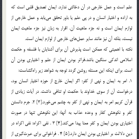
علم است و عمل خارجي در آن دخالتي ندارد. ايمان تصديق قلبي است كه
به اراده و اختيار انسان و در پي علم يا باور تحقق مي‌يابد و عمل خارجي از
لوازم ايمان است و نه جزء ماهيت آن. اقرار به زبان نيز جزء ماهيت ايمان
نيست، بلكه آن نيز مانند ساير عمل‌هاي خارجي از لوازم ايمان است.
نكته با اهميتي كه ممكن است پذيرش آن براي آشنايان با فلسفه و حكمت
اسلامي اندكي سنگين باشد،‌فراتر بودن ايمان از علم و اختياري بودن آن
است. براي اينكه اين مسئله روشن گردد توجه به شواهد زير راه‌گشاست:
1. امر به ايمان و نهي از كفر: اگر ايمان خارج از حوزه اختيار انسان بود،
درخواست آن از سوي خداوند با حكمت او تنافي داشت. در آيات زيادي از
قرآن كريم امر به ايمان و نهي از كفر به چشم مي‌‌خورد.[3] 2. جرم دانستن
كفر و نكوهش كفار و وعده عذاب به آنها: اين نكوهش تنها در صورت
اختياري بودن ايمان و كفر معنا پيدا مي‌كند.[4] 3 . نفي اكراه: نفي اكراه در
دين دلالت بر اختياري بودن ايمان دارد.[5] 4 . فراخواني براي عبرت‌گيري از