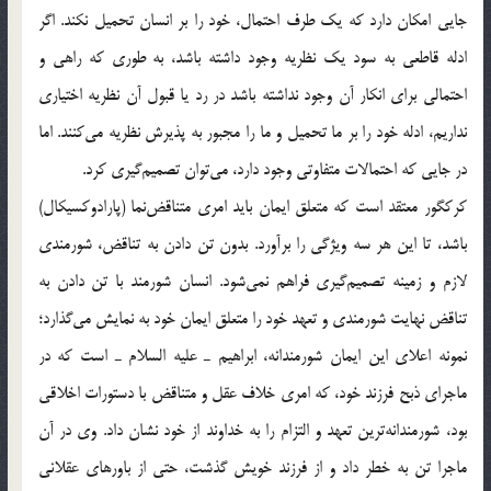
جايي امكان دارد كه يك طرف احتمال، خود را بر انسان تحميل نكند. اگر
ادله قاطعي به سود يك نظريه وجود داشته باشد، به طوري كه راهي و
احتمالي براي انكار آن وجود نداشته باشد در رد يا قبول آن نظريه اختياري
نداريم، ادله خود را بر ما تحميل و ما را مجبور به پذيرش نظريه مي‌كنند. اما
در جايي كه احتمالات متفاوتي وجود دارد، مي‌توان تصميم‌گيري كرد.
كركگور معتقد است كه متعلق ايمان بايد امري متناقض‌نما (پارادوكسيكال)
باشد، تا اين هر سه ويژگي را برآورد. بدون تن دادن به تناقض، شورمندي
لازم و زمينه تصميم‌گيري فراهم نمي‌شود. انسان شورمند با تن دادن به
تناقض نهايت شورمندي و تعهد خود را متعلق ايمان خود به نمايش مي‌گذارد؛
نمونه اعلاي اين ايمان شورمندانه، ابراهيم ـ عليه السلام ـ است كه در
ماجراي ذبح فرزند خود، كه امري خلاف عقل و متناقض با دستورات اخلاقي
بود، شورمندانه‌ترين تعهد و التزام را به خداوند از خود نشان داد. وي در آن
ماجرا تن به خطر داد و از فرزند خويش گذشت، حتي از باورهاي عقلاني