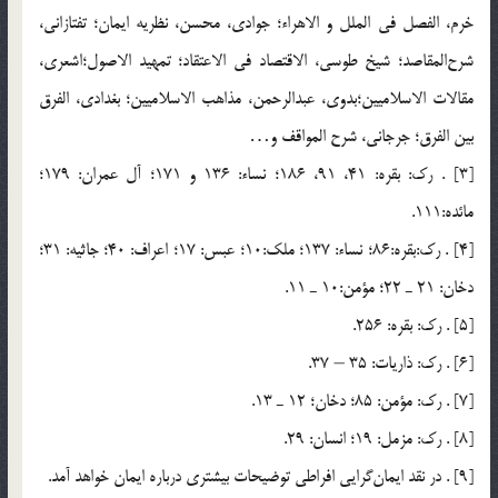
خرم، الفصل في الملل و الاهراء؛ جوادي، محسن، نظريه ايمان؛ تفتازاني،
شرح‌المقاصد؛ شيخ طوسي، الاقتصاد في الاعتقاد؛ تمهيد الاصول؛‌اشعري،
مقالات الاسلاميين؛‌بدوي، عبدالرحمن، مذاهب الاسلاميين؛ بغدادي، الفرق
بين الفرق؛ جرجاني، شرح المواقف و…
[3] . رك: بقره: 41، 91، 186؛ نساء: 136 و 171؛ آل عمران: 179؛
مائده:‌111.
[4] . رك:‌بقره:‌86؛ نساء: 137؛ ملك:10؛ عبس: 17؛ اعراف: 40؛ جاثيه: 31؛
دخان: 21 ـ 22؛ مؤمن:‌10 ـ 11.
[5] . رك: بقره: 256.
[6] . رك: ذاريات: 35 – 37.
[7] . رك: مؤمن: 85؛ دخان؛ 12 ـ 13.
[8] . رك: مزمل: 19؛ انسان: 29.
[9] . در نقد ايمان‌گرايي افراطي توضيحات بيشتري درباره ايمان خواهد آمد.