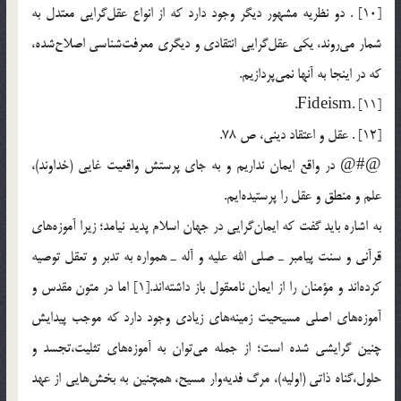
[10] . دو نظريه مشهور ديگر وجود دارد كه از انواع عقل‌گرايي معتدل به
شمار مي‌روند، يكي عقل‌گرايي انتقادي و ديگري معرفت‌شناسي اصلاح‌شده،
كه در اينجا به آنها نمي‌پردازيم.
[11] .Fideism.
[12] . عقل و اعتقاد ديني، ص 78.
@#@ در واقع ايمان نداريم و به جاي پرستش واقعيت غايي (خداوند)،
علم و منطق و عقل را پرستيده‌ايم.
به اشاره بايد گفت كه ايمان‌گرايي در جهان اسلام پديد نيامد؛ زيرا آموزه‌هاي
قرآني و سنت پيامبر ـ صلي الله عليه و آله ـ همواره به تدبر و تعقل توصيه
كرده‌اند و مؤمنان را از ايمان نامعقول باز داشته‌اند.[1] اما در متون مقدس و
آموزه‌هاي اصلي مسيحيت زمينه‌هاي زيادي وجود دارد كه موجب پيدايش
چنين گرايشي شده است؛ از جمله مي‌‌توان به آموزه‌هاي تثليت،‌تجسد و
حلول،‌گناه ذاتي (اوليه)،‌ مرگ فديه‌وار مسيح، همچنين به بخش‌هايي از عهد