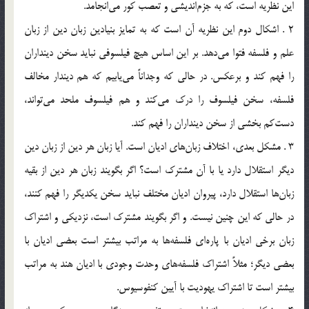
اين نظريه است،‌ كه به جزم‌انديشي و تعصب كور مي‌انجامد.
2 . اشكال دوم اين نظريه آن است كه به تمايز بنيادين زبان دين از زبان
علم و فلسفه فتوا مي‌دهد. بر اين اساس هيچ فيلسوفي نبايد سخن دينداران
را فهم كند و برعكس. در حالي كه وجداناً مي‌يابيم كه هم ديندار مخالف
فلسفه، سخن فيلسوف را درك مي‌كند و هم فيلسوف ملحد مي‌تواند،
دست‌كم بخشي از سخن دينداران را فهم كند.
3 . مشكل بعدي، اختلاف زبان‌هاي اديان است. آيا زبان هر دين از زبان دين
ديگر استقلال دارد يا با آن مشترك است؟ اگر بگويند زبان هر دين از بقيه
زبان‌ها استقلال دارد، پيروان اديان مختلف نبايد سخن يكديگر را فهم كنند،
در حالي كه اين چنين نيست. و اگر بگويند مشترك است، نزديكي و اشتراك
زبان برخي اديان با پاره‌اي فلسفه‌ها به مراتب بيشتر است بعضي اديان با
بعضي ديگر؛ مثلاً اشتراك فلسفه‌هاي وحدت وجودي با اديان هند به مراتب
بيشتر است تا اشتراك يهوديت با آيين كنفوسيوس.