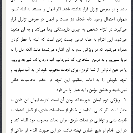
باشد و در معرض تزلزل قرار نداشته باشد. اگر ايمان را مستند به ادله كنيم،
همواره احتمال وجود ادله خلاف نيز هست و ايمان در معرض تزلزل قرار
مي‌گيرد. در التزام شخص به چيزي دل‌بستگي پيدا مي‌كند و به آن متعهد
مي‌شود. اين التزام به مثابه نوعي جست زدن است كه البته با خطر كردن
همراه مي‌شود كه در ويژگي دوم به آن اشاره مي‌شود؛ مانند‌ آنكه دل را به
دريا بسپريم و به درون استخري، كه نمي‌دانيم آب دارد يا نه، شيرجه برويم،
يا در عين ناتواني از شنا كردن، براي نجات محبوب خود تن به آب سپاريم و
تعهد خويش را به اثبات رسانيم. اين تعهد در انتظار محاسبات عقلي
نمي‌نشيند و عاشقِ مؤمن را به عمل وا مي‌دارد.
2 . ويژگي دوم ايمان، شورمندانه بودن آن است. لازمه ايمان تن دادن به
خطر است. اگر كسي بااطمينان خاطر از محاسبات عادي، از قبيل اعتماد به
قدرت بدني و توانايي در نجات غريق، براي نجات محبوب خود اقدام كند و
در اين اقدام او هيچ خطري نهفته نباشد، در اين صورت اقدام او حاكي از