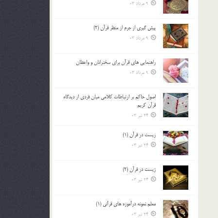
9 مرداد 03
پيش گيري از جرم از منظر قرآن (2)
9 مرداد 03
راهنمایی های قرآن برای سخنرانان و واعظان
9 مرداد 03
اصول حاكم بر ارتباطات كلامى ميان فردى از ديدگاه
قرآن كريم
24 تیر 03
زیست در قرآن (1)
24 تیر 03
زیست در قرآن (2)
24 تیر 03
معلم نمونه درآموزه هاي قرآني (1)
24 تیر 03