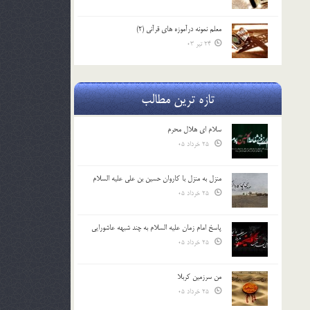
معلم نمونه درآموزه هاي قرآني (2)
24 تیر 03
تازه ترین مطالب
سلام ای هلال محرم
25 خرداد 05
منزل به منزل با کاروان حسین بن علی علیه السلام
25 خرداد 05
پاسخ امام زمان علیه السلام به چند شبهه عاشورایی
25 خرداد 05
من سرزمین کربلا
25 خرداد 05