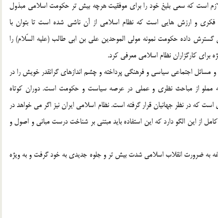
م لازم است كه سعي بليغ خود را براي موفقيت هرچه بيش تر حكومت اسلامي مبذول
ني فكري و ارزش هايي است كه نظام اسلامي از آن ناشي شده است تا بتوان با
 گسترش داده حكومت نمونه مولي الموحدين علي بن ابي طالب (علیه السّلام) را
ژه براي كارگزاران نظام اسلامي معرفي كرد.
 و مسائل اجتماعي سياسي و فرهنگي پرداخته و چشم اندازهاي گرانقدر خويش را در
ه مملو از مباحث نظري و عملي در عرصه سياست و حكومت است. دوران كوتاه
ت كه در نظر جهانيان قرار گرفته است. نظام اسلامي ايران نيز اگر مي خواهد در
كامل از اين الگو دارد كه اين استفاده بايد مبتني بر شناخت درست مباني و اصول و
غه به ضرورت انقلاب اسلامي شدت بيش تر و جلوه جديدي به خود گرفت و به ويژه