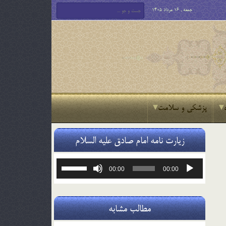
جمعه , 16 مرداد 1405
پزشکی و سلامت
زیارت نامه امام صادق علیه السلام
پخش‌کننده
برای
00:00
00:00
صوت
افزایش
یا
کاهش
صدا
مطالب مشابه
از
کلیدهای