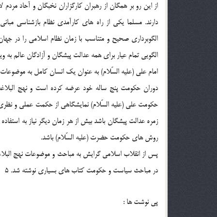
از اين رو بر همگان از رهبران كارگزاران نخبگان و آحاد مرد
دارند. مسلما يكي از راه هاي كارآمدي نظام بازشناسي مبا
الگوبرداري صحيح و متناسب با زمان نظام اسلامي را در جهان
الگويي تمام عيار براي همه عدالت پيشگان و آزادگان عالم به وي
امام علي (علیه السّلام) به عنوان يك انسان كامل به موضوعات
دوران حكومت پنج ساله خود عرضه كرده است و نهج البلاغ
حكومت علي (علیه السّلام) نمايشگاهي از حكمت عملي و نظري اس
زمره عدالت پيشگان باشد بيش از هر زمان ديگر نياز به استفاده 
روش هاي حكومت حضرت (علیه السّلام) باشد.
پس از انقلاب اسلامي گرايش به مباحث و موضوعات نهج البلا
در مباحث سياست و حكومت كتاب هاي بسياري نوشته شد. 5
پى نوشت ها :