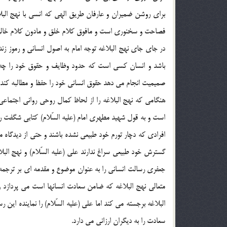
براي روشن ضميران و عارفان طريق الهي كه انسي با نهج الب
فصاحت و سخنوري است و مافوق كلام خلق و مادون كلام خالق
در جاي جاي نهج البلاغه توجه امام به اصول انساني و رموز ز
باشد و انسان كسي است كه حدود وظايف و حقوق خود را چه 
صميميت انجام مي دهد حقوق انساني خود را حفظ و مطالبه كند و
هنگامي كه نهج البلاغه را از لحاظ كمال روحي رواني اجتماعي
افرادي كه دچار تورم خود طبيعي نشده باشند و حتي از ديدگاه
جعفري رسالت انساني را به عنوان موضوع و مقدمه اي بر ترجمه
متعالي نهج البلاغه كه ضامن سعادت انسانها است مي پردازد
البلاغه برجسته مي كند اما علي (علیه السّلام) را نماينده اين
سعادت را به ديگران ارزاني مي دارد.