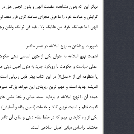
ديگر اين كه بدون مشاهده عظمت الهي و بدون تجلي حق در دل 
گرايش و عبادت خود را ما فوق مجراي معامله گري قرار دهد. او
الهي ! ما عبدتك خوفا من عقابك ولا رغبه في ثوابك ولكن وجدت
ضرورت پرداختن به نهج البلاغه در عصر حاضر
اهميت نهج البلاغه به عنوان يكي از متون اساسي ديني حكو
عملي سياست و حكومت با رويكرد جديد به متون اصيل ديني مش
يا منظومه اي از «عمل») در اين كتاب بهتر قابل رديابي است 
انديشه جديد است و مهم ترين زيربناي اين ميراث بزرگ سيره م
عمده آن را نهج البلاغه در بردارد است. مباني و خط مشي 
قدرت نظم و امنيت توزيع كالا و خدمات (تامين رفاه و آسايش) 
يكي از راه كارهاي مهم كه در حفظ نظام ديني و بقاي آن تاث
مختلف براساس مباني اصيل اسلامي است.