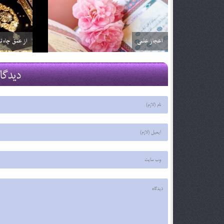
اعجاز علمی
از عمق چاه تا
29 اسفند 03
29 اسفند 03
دیدگا