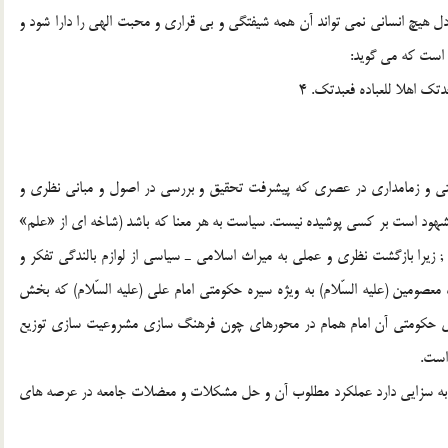
هيچ انساني نمي تواند آن همه شيفتگي و بي قراري و محبت الهي را دارا شود و
 است كه مي گويد:
ك اهلا للعباده فعبدتك. 4
متي و زمامداري در عصري كه پيشرفت تحقيق و بررسي در اصول و مباني نظري و
هود است بر كسي پوشيده نيست. سياست به هر معنا كه باشد (شاخه اي از «علم»
; زيرا بازگشت نظري و عملي به ميراث اسلامي ـ سياسي از لوازم بالندگي تفكر و
عصومين (علیه السّلام) به ويژه سيره حكومتي امام علي (علیه السّلام) كه بخش
هاي حكومتي آن امام همام در محورهاي چون فرهنگ سازي مشروعيت سازي توزيع
است.
ير به سزايي دارد عملكرد مطلوب آن و حل مشكلات و معضلات جامعه در عرصه هاي