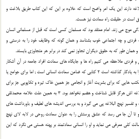
لاغه دارند اين يك امر واضح است كه علاوه بر اين كه اين كتاب طريق بلاغت و
 است در حقيقت راه سعادت نيز هست.
ندگي موج مي زند. امام معتقد بود كه مسلمان كسي است كه قبل از مسلماني انسان
فردي و چه اجتماعي خوب بشناسد و همان گونه كه وظايف خود را به درستي و
 همان طور كه به حقوق ديگران تجاوز نمي كند در برابر هر متجاوزي بايستد.
 و فردي ملاحظه مي كنيم راه ها و جايگاه هاي سعادت افراد جامعه در آن آشكار
است و به قول شهيد مطهري امام (علیه السّلام) كتابي شگفت را به يادگار گذاشته است 2 كتابي كه ضامن سعادت انساني است ; اما براي جوامع يا
 مكتب هايي كه براي بشريت آغاز و انجامي جز همين خاك تيره و تكاپويي جز براي
گسترش خود طبيعي سراغ ندارند علي (علیه السّلام) و نهج البلاغه اش هرگز قابل شناخت و هضم نخواهد بود. 3 به همين علت علامه محمدتقي
 و تفسير نهج البلاغه پي مي گيرد و به بررسي انديشه هاي لطيف و باورداشت هاي
 و تا آن جا مي رسد كه عشق پرستش را به عنوان سعادت روحي در لابه لاي نهج
 رسالت كلي معرفي مي نمايد و او را انساني سعادتمند بر پهنه هستي مي نگرد كه اين