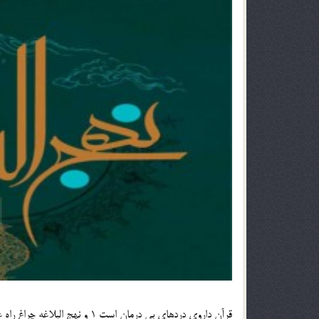
قرآن داروي دردهاي بي درمان است 1 و نهج البلاغه چراغ راه عارفان و شايستگان