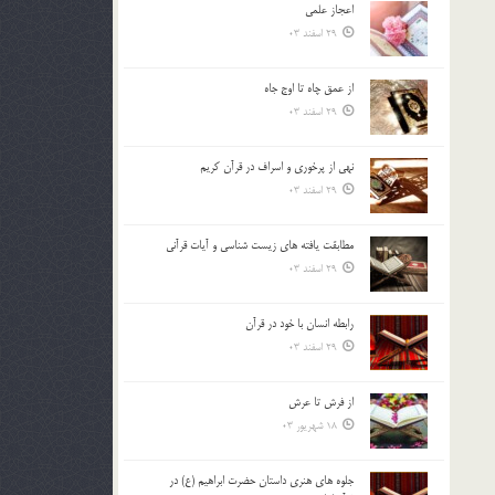
اعجاز علمی
بالا
29 اسفند 03
و
پایین
استفاده
از عمق چاه تا اوج جاه
کنید.
29 اسفند 03
نهي از پرخوري و اسراف در قرآن کريم
29 اسفند 03
مطابقت یافته های زیست شناسی و آیات قرآنی
29 اسفند 03
رابطه انسان با خود در قرآن
29 اسفند 03
از فرش تا عرش
18 شهریور 03
جلوه هاي هنري داستان حضرت ابراهيم (ع) در