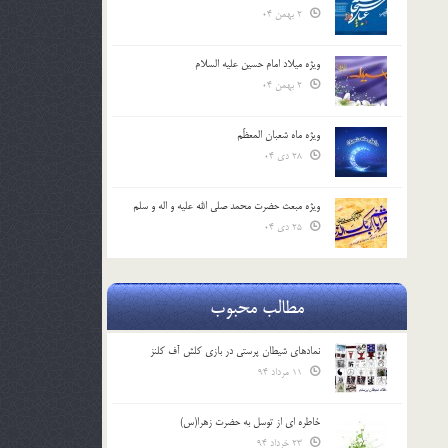
2 بهمن 04
ویژه میلاد امام حسین علیه السلام
2 بهمن 04
ویژه ماه شعبان المعظّم
28 دی 04
ویژه مبعث حضرت محمد صلی الله علیه و اله و سلم
25 دی 04
مطالب محبوب
نمادهای شیطان پرستی در بازی کلش آف کلنز
11 مرداد 94
خاطره ای از توسل به حضرت زهرا(س)
23 خرداد 94