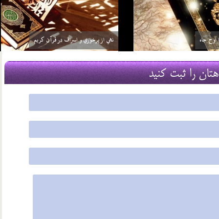
 اوج جاه
نهي از پرخوري و اسراف در قرآن کريم
29 اسفند 03
هتان را ثبت کنید