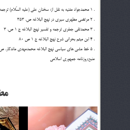
. 1 محمدجواد مغنيه به نقل از: سخنان علي (علیه السّلام) ترجمه جواد فاضل ص. 18
. 2 مرتضي مطهري سيري در نهج البلاغه ص. 353
. 3 محمدتقي جعفري ترجمه و تفسير نهج البلاغه ج 1 ص. 3
. 4 ابن ميثم بحراني شرح نهج البلاغه ج 1 ص 80
. 5 خط مشي هاي سياسي نهج البلاغه محمدمهدي ماندگار. ص 27 ـ25
منبع:روزنامه جمهوری اسلامی
مط