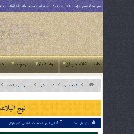
بِسْمِ اللَّـهِ الرَّحْمَـٰنِ الرَّحِيمِ
خانه
درباره ما
زیارت نامه خاص امام صادق علیه السلام
فراخو
خانه
کلام جاودان
ائمه اطهار
مهدویت
حد
کلام جاودان
کتب اسلامی
آشنایی با نهج البلاغه
نهج البلاغ
خادم اهل البیت
آشنایی با نهج البلاغه
,
کتب اسلامی
,
کلام جاودان