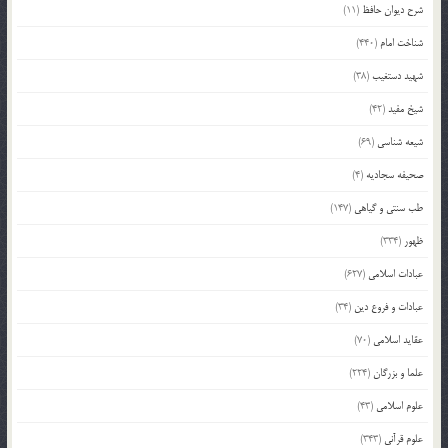
شرح دیوان حافظ
(11)
شناخت امام
(440)
شهید دستغیب
(38)
شیخ مفید
(42)
شیعه شناسی
(69)
صحیفه سجادیه
(4)
طب سنتی و گیاهی
(147)
ظهور
(334)
عبادات اسلامی
(627)
عبادات و فروع دین
(34)
عقاید اسلامی
(70)
علما و بزرگان
(224)
علوم اسلامی
(43)
علوم قرآنی
(343)