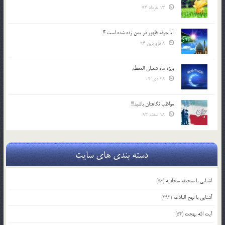
13 خرداد 94
آیا جرقه ظهور در یمن زده شده است ؟!
8 فروردین 94
ویژه ماه شعبان المعظّم
28 دی 04
مواظب نگاهتان باشید!!!
18 اسفند 93
دسته بندی های سایت
آشنایی با صحیفه سجادیه
(56)
آشنایی با نهج البلاغه
(392)
آیت الله بهجت
(54)