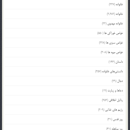
خانواده
(227)
خانواده
(2,682)
خانواده مهدوی
(22)
خواص خوراکی ها
(550)
خواص سبزی ها
(228)
خواص میوه ها
(308)
داستان
(146)
دانستنی‌های خانواده
(357)
دجال
(29)
دعاها و زیارت
(19)
رذایل اخلاقی
(252)
رژیم های غذایی
(209)
روز قدس
(31)
روز مباهله
(41)