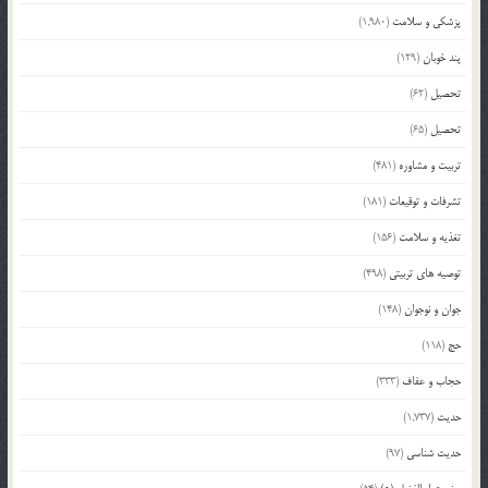
پزشکی و سلامت
(1,980)
پند خوبان
(129)
تحصیل
(62)
تحصیل
(65)
تربیت و مشاوره
(481)
تشرفات و توقیعات
(181)
تغذیه و سلامت
(156)
توصیه های تربیتی
(498)
جوان و نوجوان
(148)
حج
(118)
حجاب و عفاف
(333)
حدیث
(1,737)
حدیث شناسی
(97)