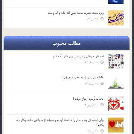
ویژه مبعث حضرت محمد صلی الله علیه و اله و سلم
25 دی 04
مطالب محبوب
نمادهای شیطان پرستی در بازی کلش آف کلنز
11 مرداد 94
خاطره ای از توسل به حضرت زهرا(س)
23 خرداد 94
تجارت پُرسود ازدواج موقت !
16 شهریور 04
براي اينكه دل پدر و مادر را به دست آوريم و هميشه از ما راضي باشند چكار بايد
بكنيم؟
23 تیر 95