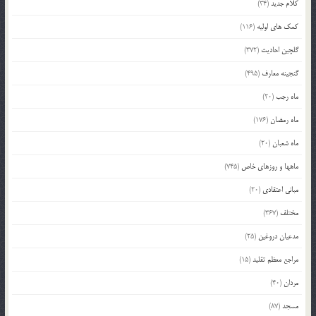
کلام جدید
(34)
کمک های اولیه
(116)
گلچین احادیث
(372)
گنجینه معارف
(495)
ماه رجب
(20)
ماه رمضان
(176)
ماه شعبان
(20)
ماهها و روزهای خاص
(745)
مبانی اعتقادی
(20)
مختلف
(367)
مدعیان دروغین
(25)
مراجع معظم تقلید
(15)
مردان
(40)
مسجد
(87)