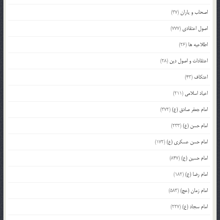
اصحاب و یاران
(37)
اصول اعتقادی
(777)
اطلاعیه ها
(26)
اعتقادات و اصول دین
(28)
اعتکاف
(43)
اعیاد اسلامی
(211)
امام جعفر صادق (ع)
(372)
امام حسن (ع)
(233)
امام حسن عسکری (ع)
(172)
امام حسین (ع)
(847)
امام رضا (ع)
(182)
امام زمان (عج)
(583)
امام سجاد (ع)
(227)