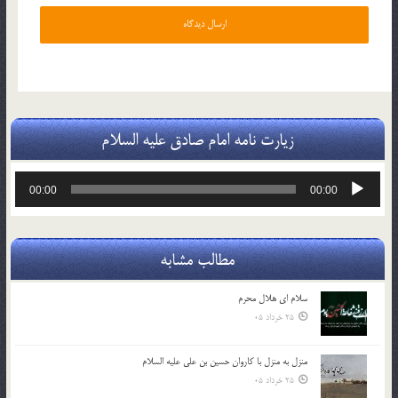
زیارت نامه امام صادق علیه السلام
پخش‌کننده
00:00
00:00
صوت
مطالب مشابه
سلام ای هلال محرم
25 خرداد 05
منزل به منزل با کاروان حسین بن علی علیه السلام
25 خرداد 05