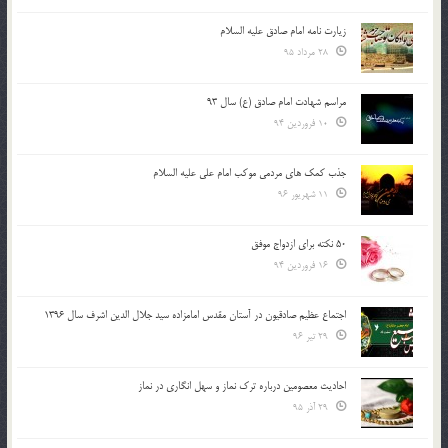
زیارت نامه امام صادق علیه السلام
28 مرداد 95
مراسم شهادت امام صادق (ع) سال 93
10 فروردین 94
جذب کمک های مردمی موکب امام علی علیه السلام
11 شهریور 96
50 نکته برای ازدواج موفق
16 فروردین 94
اجتماع عظیم صادقیون در آستان مقدس امامزاده سید جلال الدین اشرف سال 1396
29 تیر 96
احادیث معصومین درباره ترک نماز و سهل انگاری در نماز
29 آذر 95