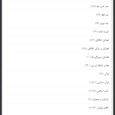
عید غدیر خم
(185)
عید فطر
(35)
عید نوروز
(45)
غیبت امام
(291)
فضایل اخلاقی
(183)
فضایل و رذایل اخلاقی
(168)
فضایل و ویژگی ها
(10)
فقه و احکام شرعی
(340)
قرآن
(23)
قرآن شناسی
(1,861)
کتب اسلامی
(2,295)
کرامات و معجزات
(9)
کلام جاودان
(2,293)