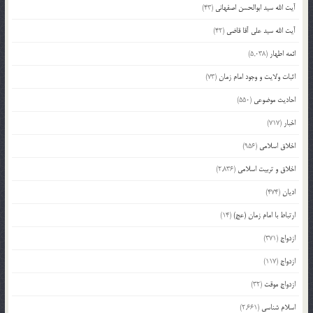
آیت الله سید ابوالحسن اصفهانی
(43)
آیت الله سید علی آقا قاضی
(42)
ائمه اطهار
(5,038)
اثبات ولایت و وجود امام زمان
(73)
احادیث موضوعی
(550)
اخبار
(717)
اخلاق اسلامی
(956)
اخلاق و تربیت اسلامی
(2,836)
ادیان
(474)
ارتباط با امام زمان (عج)
(14)
ازدواج
(371)
ازدواج
(117)
ازدواج موقت
(32)
اسلام شناسی
(2,661)