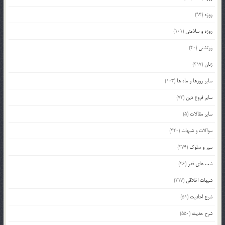
روزه
(93)
روزه و سلامتی
(101)
زرتشتی
(40)
زنان
(317)
سایر روزها و ماه ها
(103)
سایر فروع دین
(72)
سایر مقالات
(5)
سوالات و شبهات
(420)
سیر و سلوک
(274)
شب های قدر
(46)
شبهات اخلاقی
(217)
شرح احادیث
(51)
شرح حدیث
(550)