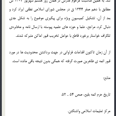
شد. به همین مناسبت مرحوم مدرس در همان روز هشتم شهریور 1304 ش
مطابق با دهم صفر 1344 ق در مجلس شورای اسلامی نطقی ایراد کرد و
بعد از آن، تشکیل کمیسیون ویژه برای پیگیری موضوع را به شکل جدی
دنبال کرد. مراجع، علما و حوزه های علمیه پیوسته با ارسال نامه و مخابره‎ی
تلگراف خواستار برخورد قاطع با عوامل تخریب قبور اماکن متبرکه شدند.
از آن زمان تاکنون اقدامات فراوانی در جهت برداشتن محدودیت ها در مورد
قبور ائمه ‎ی طاهرین صورت گرفته که همگی بدون نتیجه باقی مانده است.
منابع:
تاریخ حرم ائمه بقیع، صص 54 ـ 52.
مرکز تعلیمات اسلامی واشنگتن.