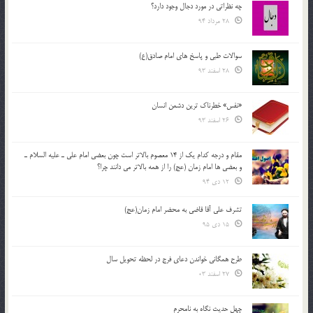
چه نظراتی در مورد دجال وجود دارد؟
28 مرداد 94
سوالات طبی و پاسخ های امام صادق(ع)
28 اسفند 93
«نفس» خطرناک ترین دشمن انسان
26 اسفند 93
مقام و درجه كدام يك از 14 معصوم بالاتر است چون بعضي امام علي ـ عليه السلام ـ
و بعضي ها امام زمان (عج) را از همه بالاتر مي دانند چرا؟
12 دی 94
تشرف علي آقا قاضي به محضر امام زمان(عج)
15 دی 95
طرح همگانی خواندن دعای فرج در لحظه تحویل سال
27 اسفند 03
چهل حدیث نگاه به نامحرم