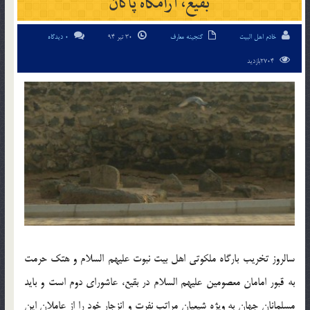
بقیع، آرامگاه پاکان
خادم اهل البیت
گنجینه معارف
30 تیر 94
0 دیدگاه
2704بازدید
سالروز تخریب بارگاه ملکوتی اهل بیت نبوت علیهم السلام و هتک حرمت
به قبور امامان معصومین علیهم السلام در بقیع، عاشورای دوم است و باید
مسلمانان جهان به ویژه شیعیان مراتب نفرت و انزجار خود را از عاملان این