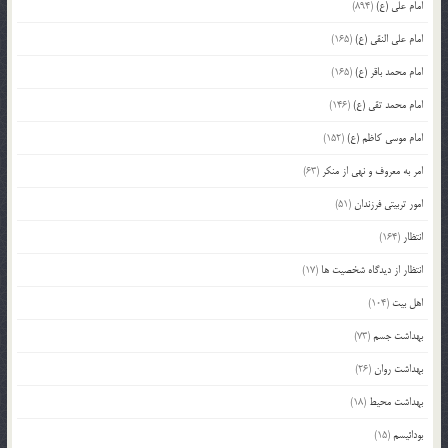
امام علی (ع)
(894)
امام علی النقی (ع)
(165)
امام محمد باقر (ع)
(165)
امام محمد تقی (ع)
(146)
امام موسی کاظم (ع)
(152)
امر به معروف و نهی از منکر
(63)
امور تربیتی فرزندان
(51)
انتظار
(164)
انتظار از دیدگاه شخصیت ها
(17)
اهل بیت
(104)
بهداشت جسم
(73)
بهداشت روان
(26)
بهداشت محیط
(18)
بودائیسم
(15)