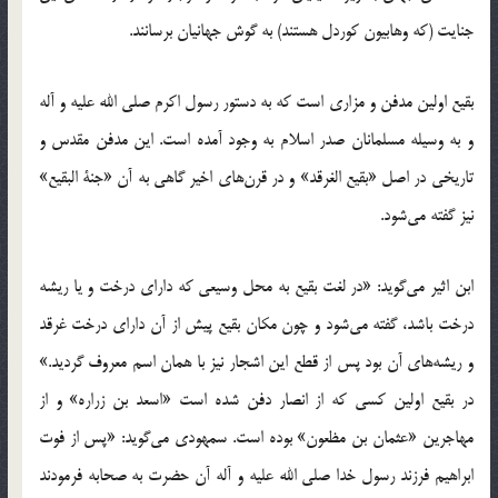
جنایت (که وهابیون کوردل هستند) به گوش جهانیان برسانند.
بقیع اولین مدفن و مزاری است كه به دستور رسول اكرم صلی الله علیه و آله
و به وسیله مسلمانان صدر اسلام به وجود آمده است. این مدفن مقدس و
تاریخی در اصل «بقیع‌ الغرقد» و در قرن‌های اخیر گاهی به آن «جنة ‌البقیع»
نیز گفته می‌شود.
ابن اثیر می‌گوید: «در لغت بقیع به محل وسیعی كه دارای درخت و یا ریشه
درخت باشد، گفته می‌شود و چون مكان بقیع پیش از آن دارای درخت غرقد
‌و ریشه‌های آن بود پس از قطع این اشجار نیز با همان اسم معروف گردید.»
در بقیع اولین كسی كه از انصار دفن شده است «اسعد بن زراره» و از
مهاجرین «عثمان بن مظعون» بوده است. سمهودی می‌گوید: «پس از فوت
ابراهیم فرزند رسول خدا صلی الله علیه و آله آن حضرت به صحابه فرمودند