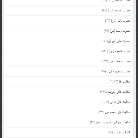
حضرت ابوالفضل (ع)
(54)
حضرت خدیجه (س)
(41)
حضرت رقیه (س)
(13)
حضرت زینب (س)
(66)
حضرت علی اکبر (ع)
(23)
حضرت فاطمه (س)
(530)
حضرت محمد (ص)
(613)
حضرت معصومه (س)
(45)
حکایت ها
(2,244)
حکایت های آموزنده
(749)
حکایت های قرآنی
(107)
حکایت های معصومین
(838)
حکومت جهانی امام زمان (عج)
(24)
خاندان عصمت
(15)