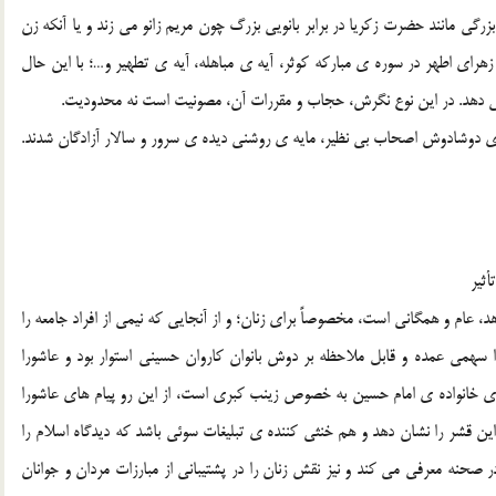
رگي مانند حضرت زکريا در برابر بانويي بزرگ چون مريم زانو مي زند و يا آنکه زن
هراي اطهر در سوره ي مبارکه کوثر، آيه ي مباهله، آيه ي تطهير و…؛ با اين حال
دهد. در اين نوع نگرش، حجاب و مقررات آن، مصونيت است نه محدوديت.
 اي دوشادوش اصحاب بي نظير، مايه ي روشني ديده ي سرور و سالار آزادگان شدند.
أثير
 عام و همگاني است، مخصوصاً براي زنان؛ و از آنجايي که نيمي از افراد جامعه را
سهمي عمده و قابل ملاحظه بر دوش بانوان کاروان حسيني استوار بود و عاشورا
هاي خانواده ي امام حسين به خصوص زينب کبري است، از اين رو پيام هاي عاشورا
 قشر را نشان دهد و هم خنثي کننده ي تبليغات سوئي باشد که ديدگاه اسلام را
حنه معرفي مي کند و نيز نقش زنان را در پشتيباني از مبارزات مردان و جوانان