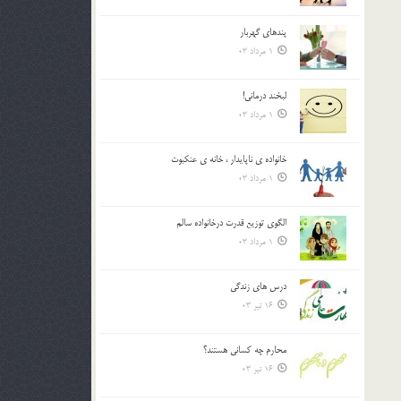
پندهاي گهربار
1 مرداد 03
لبخند درمانى!
1 مرداد 03
خانواده ي ناپايدار ، خانه ي عنکبوت
1 مرداد 03
الگوي توزيع قدرت درخانواده سالم
1 مرداد 03
درس هاي زندگي
16 تیر 03
محارم چه کساني هستند؟
16 تیر 03