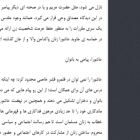
نازل مي شود، مثل حضرت مريم و يا در صحنه اي ديگر پيامبر بز
در اين ديدگاه مصداق وحي قرار مي گيرد، همانند وجود مقدس ز
يک سري مقررات را به منظور حفظ حرمت شخصيت زن ارائه مي 
در حماسه ي جاويد عاشورا زنان پاکدامن والا و از جان گذشته
عاشورا، پيامي به بانوان
عاشورا را نمي توان در قلمرو قشر خاصي محدود کرد؛ چه اينکه ت
درس هاي آن براي همگان است؛ از اين رو پيام هايي که مي دهد،
بانوان و دختران تشکيل مي دهند و همچنين در نهضت عاشورا 
ماندگاري خود را تا حد زيادي مرهون فداکاري ها و قهرماني 
خطاب به زنان مسلمان است تا هم رسالت اجتماعي و سياسي اين
محروم ساختن زنان از مشارکت در کارهاي اجتماعي و حضور در ص