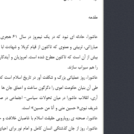
مقدمه
عاشورا، حادث
مبارزاتي، تربيتي و معنوي که تاکنون از قيام کربلا و شهادت 
بيش از آن است که تاکنون مطرح شده است. امروزيان و آيندگان 
را هم سيراب سازند.
عاشورا، روز عملياتي بزرگ و شگفت آور در تاريخ اسلام است ک
طي آن بنيان حکومت اموي را دگرگون ساخت و اعماق جان ها و 
آري، انقلاب عاشورا در ميان تحولات سياسي- اجتماعي در صد
شريف نبوي« حسين مني و أنا من حسين» است.
عاشورا، صحنه ي رويارويي حقيقت اسلام با غاصبان خلافت و ح
عاشورا، روز از جان گذشتگي انسان کامل و امام نور براي احيا