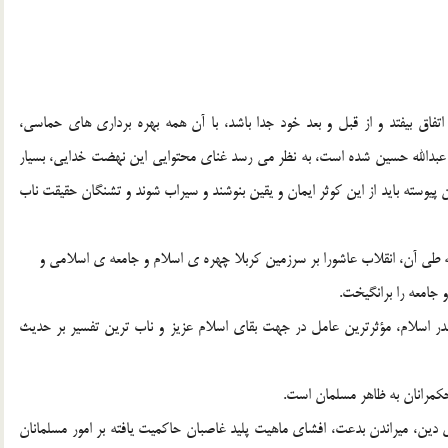
ه اي نبود که در يک نيمروز در سال 61 هجري اتفاق بيفتد و از قبل و بعد خود جدا باشد، با آن همه بهره برداري هاي حماسي،
ابا عبدالله حسين شده است، به نظر مي رسد غناي محتوايي اين نهضت خدايي، بسيار
پيوسته بايد از اين کوثر ايمان و يقين بنوشند و سيراب شوند و تشنگان حقيقت ناب
ه طي آن، انقلاب عاشورا بر سرزمين کربلا چهره ي اسلام و جامعه ي اسلامي و
جامعه را برانگيخت.
ر اسلام، مؤثرترين عامل در جهت بقاي اسلام عزيز و ناب ترين تفسير بر حديث
کمرانان به ظاهر مسلمان است.
ي دين، ميراندن بدعت، افشاي ماهيت پليد غاصبان حاکميت يافته بر امور مسلمانان