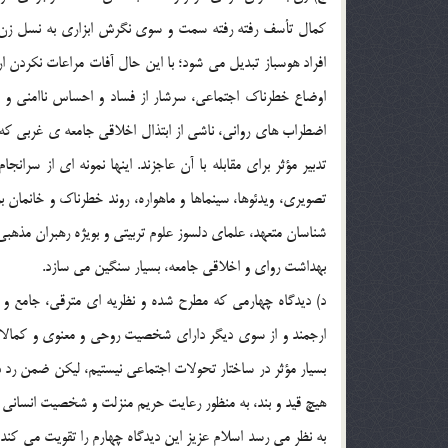
کمال تأسف رفته رفته سمت و سوي نگرش ابزاري به نسل زن و ب
افراد هوسباز تبديل مي شود؛ با اين حال آفات مراعات نکردن 
اوضاع خطرناک اجتماعي، سرشار از فساد و احساس ناامني و پ
اضطراب هاي رواني، ناشي از ابتذال اخلاقي جامعه ي غربي که ه
تدبير مؤثر براي مقابله با آن عاجزند. اينها نمونه اي از سر
تصويري، ويدئوها، سينماها و ماهواره، روند خطرناک و خانمان
شناسان متعهد، علماي دلسوز علوم تربيتي و بويژه رهبران مذهبي
بهداشت رواي و اخلاقي جامعه، بسيار سنگين مي سازد.
د) ديدگاه چهارمي که مطرح شده و نظريه اي مترقي، جامع و 
ارجمند و از سوي ديگر داراي شخصيت روحي و معنوي و کمالات 
بسيار مؤثر در ساختار تحولات اجتماعي نيستيم، ليکن ضمن رد
هيچ قيد و بند، به منظور رعايت حريم منزلت و شخصيت انساني
به نظر مي رسد اسلام عزيز اين ديدگاه چهارم را تقويت مي کند