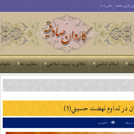
ان کاروان صادقیه
تماس با ما
یث
اسلام شناسی
اخلاق و تربیت اسلامی
حکایت ها
خانواده
ن در تداوم نهضت حسيني(1)
دیدگاه
860بازدید