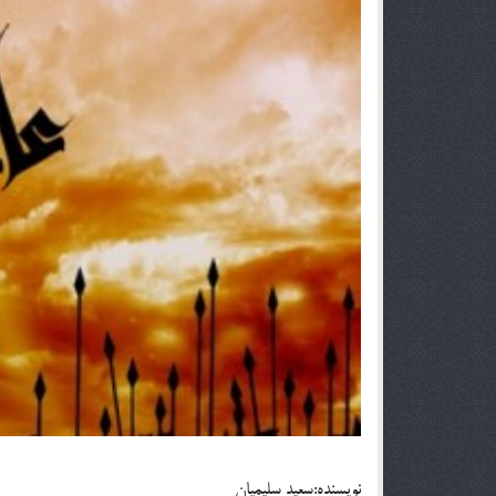
نويسنده:سعيد سليميان