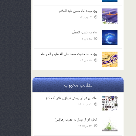
ویژه میلاد امام حسین علیه السلام
2 بهمن 04
ویژه ماه شعبان المعظّم
28 دی 04
ویژه مبعث حضرت محمد صلی الله علیه و اله و سلم
25 دی 04
مطالب محبوب
نمادهای شیطان پرستی در بازی کلش آف کلنز
11 مرداد 94
خاطره ای از توسل به حضرت زهرا(س)
23 خرداد 94