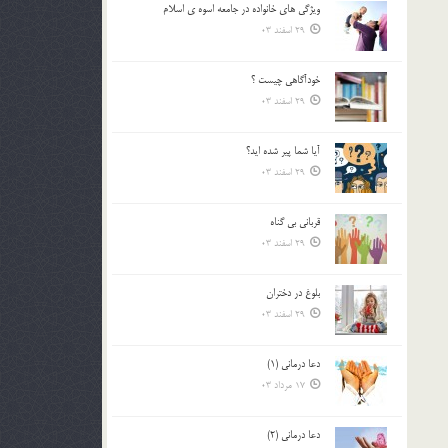
ويژگي هاي خانواده در جامعه اسوه ي اسلام
بالا
29 اسفند 03
و
پایین
استفاده
خودآگاهى چيست ؟
کنید.
29 اسفند 03
آیا شما پیر شده اید؟
29 اسفند 03
قرباني بي گناه
29 اسفند 03
بلوغ در دختران
29 اسفند 03
دعا درمانی (1)
17 مرداد 03
دعا درمانی (2)