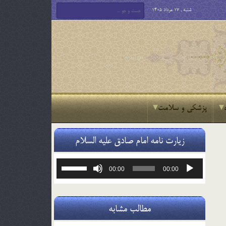
شنبه , 17 مرداد 1405
پزشکی و سلامت
زیارت نامه امام صادق علیه السلام
پخش‌کننده
برای
00:00
00:00
صوت
افزایش
یا
کاهش
صدا
مطالب مشابه
از
کلیدهای