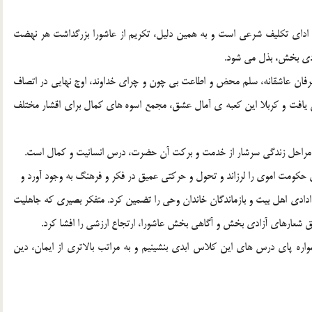
و اداي تکليف شرعي است و به همين دليل، تکريم از عاشورا بزرگداشت هر نهضت
ادي بخش، بذل مي شود.
فان عاشقانه، سلم محض و اطاعت بي چون و چراي خداوند، اوج نهايي در اتصاف
ن يافت و کربلا اين کعبه ي آمال عشق، مجمع اسوه هاي کمال براي اقشار مختلف
 مراحل زندگي سرشار از خدمت و برکت آن حضرت، درس انسانيت و کمال است.
هاي حکومت اموي را لرزاند و تحول و حرکتي عميق در فکر و فرهنگ به وجود آورد و
ادادي اهل بيت و بازماندگان خاندان وحي را تضمين کرد. متفکر بصيري که جاهليت
ق شعارهاي آزادي بخش و آگاهي بخش عاشورا، ارتجاع ارزشي را افشا کرد.
واره پاي درس هاي اين کلاس ابدي بنشينيم و به مراتب بالاتري از ايمان، دين