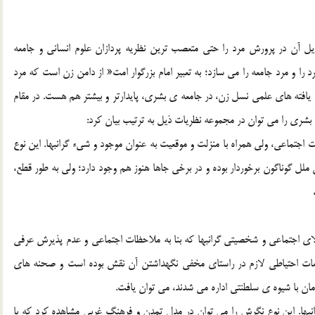
ل آن در پرورش مرد را حتي متعصب ترين نظريه پردازان علوم انساني و جامعه
د را و مرد جامعه را مي سازد؛ به تعبير امام بزرگوار امت« از دامن زن است که مرد
که يافته هاي علمي نسل زن، در جامعه ي بشري، پايدارتر و بيشتر هم هست. در مقام
بشري را مي توان در مجموعه نظريات ذيل به ترتيب بيان کرد:
جتماعي، ولي همراه با منزلت و موقعيت به عنوان موجود و شيء گرانبها. اين نوع
ملل گوناگون برخوردار بوده و در برخي جاها هنوز هم وجود دارد؛ ولي به طور قطع،
الاي اجتماعي و شخصيتي گرانبها که بنا به ملاحظات اجتماعي و عدم پذيرش عرفي
امات احتياطي لازم در راستاي مخفي نگهداشتن آن نقش بوده است و صحنه هاي
ان با شيوه ي سلطنتي اداره مي شدند، مي توان يافت.
نبها. اين نوع نگرش را مي توان در مدل تمدن و فرهنگ غربي مشاهده کرد که با