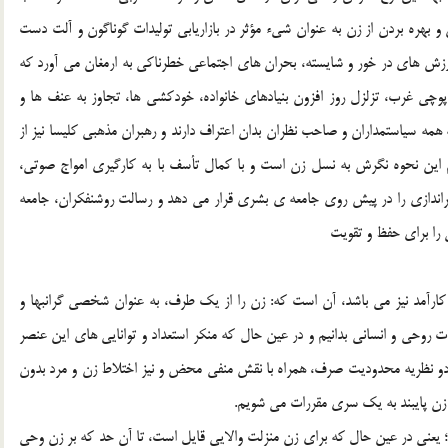
هره بردن از زن به عنوان شيء مؤثر در بازاريابي توليدات گوناگون و آلت دست
ارزش هاي در خور و شايسته، بحران هاي اجتماعي خطرناکي به ارمغان مي آورد که
وچي غرب، تزلزل روز افزون بنيادهاي خانواده، خودکشي ها، تجاوز به عنف ها و
مه سياستمداران و صاحب نظران بدان اعتراف دارند و رهبران مذهبي کليسا نيز از
انجام اين نحوه نگرش به نسل زن است و با کمال تأسف با به کارگيري امواج صوتي،
 براندازي را در پيش روي جامعه ي بشري قرار مي دهد و رسالت روشنفکران، جامعه
 را براي حفظ و تقويت
کارآمد نيز مي باشد، آن است که: زن را از يک طرف، به عنوان شخصي گرانبها و
روحي و انساني بدانيم و در عين حال که منکر استعداد و توانايي هاي اين عنصر
 دو نظريه محدوديت صرف، همراه با نقش منفي محض و نيز اختلاط زن و مرد بدون
 زن پايبند به يک سري مقررات مي شويم.
؛ يعني در عين حال که براي زن منزلت والايي قايل است، تا آن حد که بر زن وحي