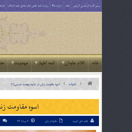
بِسْمِ اللَّـهِ الرَّحْمَـٰنِ الرَّحِيمِ
خانه
درباره ما
زیارت نامه خاص امام صادق علیه السلام
فراخو
خانه
کلام جاودان
ائمه اطهار
مهدویت
حد
خانواده
اسوه مقاومت زنان در تداوم نهضت حسيني(1)
اسوه مقاومت زنا
خادم اهل البیت
خانواده
,
زنان
6 مرداد 94
0 