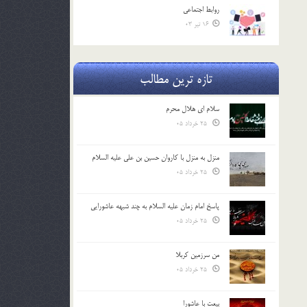
روابط اجتماعي
16 تیر 03
تازه ترین مطالب
سلام ای هلال محرم
25 خرداد 05
منزل به منزل با کاروان حسین بن علی علیه السلام
25 خرداد 05
پاسخ امام زمان علیه السلام به چند شبهه عاشورایی
25 خرداد 05
من سرزمین کربلا
25 خرداد 05
بیعت با عاشورا