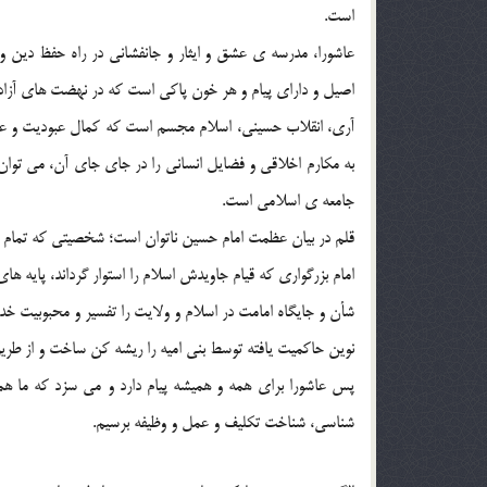
است.
عاشورا، مدرسه ي عشق و ايثار و جانفشاني در راه حفظ دين 
اصيل و داراي پيام و هر خون پاکي است که در نهضت هاي آز
آري، انقلاب حسيني، اسلام مجسم است که کمال عبوديت و عر
به مکارم اخلاقي و فضايل انساني را در جاي جاي آن، مي توا
جامعه ي اسلامي است.
قلم در بيان عظمت امام حسين ناتوان است؛ شخصيتي که تمام
امام بزرگواري که قيام جاويدش اسلام را استوار گرداند، پايه 
شأن و جايگاه امامت در اسلام و ولايت را تفسير و محبوبيت خد
نوين حاکميت يافته توسط بني اميه را ريشه کن ساخت و از طري
پس عاشورا براي همه و هميشه پيام دارد و مي سزد که ما هم
شناسي، شناخت تکليف و عمل و وظيفه برسيم.