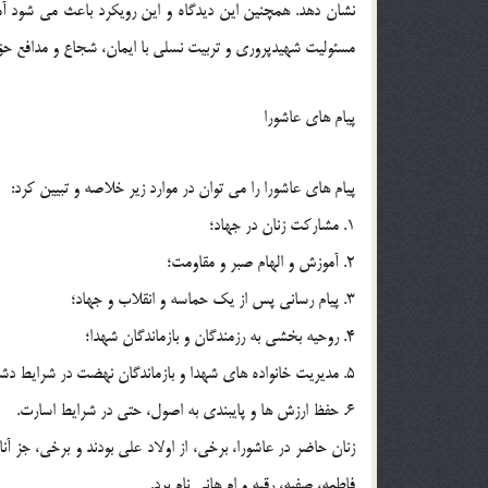
نشان دهد. همچنين اين ديدگاه و اين رويکرد باعث مي شود آم
مسئوليت شهيدپروري و تربيت نسلي با ايمان، شجاع و مدافع حق، ت
پيام هاي عاشورا
پيام هاي عاشورا را مي توان در موارد زير خلاصه و تبيين کرد:
1. مشارکت زنان در جهاد؛
2. آموزش و الهام صبر و مقاومت؛
3. پيام رساني پس از يک حماسه و انقلاب و جهاد؛
4. روحيه بخشي به رزمندگان و بازماندگان شهدا؛
5. مديريت خانواده هاي شهدا و بازماندگان نهضت در شرايط دشوار؛
6. حفظ ارزش ها و پايبندي به اصول، حتي در شرايط اسارت.
زنان حاضر در عاشورا، برخي، از اولاد علي بودند و برخي، جز آنان
فاطمه، صفيه، رقيه و ام هاني نام برد.