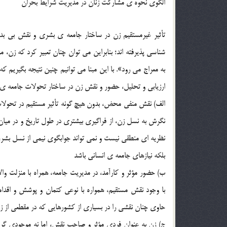
الگوي نحوه ي مشارکت زنان در مديريت شرايط بحران
تأثير غيرمستقيم زن در ساختار جامعه ي بشري و نقش بي بدي
شناسي پذيرفته اند؛ بنابراين مي توان چنان تعبير کرد که زن، مر
به معراج مي رود». با اين مبنا مي توانيم چنين نتيجه بگيريم 
ارزيابي و تحليل، حضور و نقش زن در ساختار تحولات جامعه ي 
الف) نقش منفي محض، بدون هيچ گونه تأثير مستقيم در تحولات ا
نگرش به نسل زن، از فراگيري بيشتري در طول تاريخ و در ميان 
نظريه اي منطقي نيست و نمي تواند جوابگوي نيمي از نسل بشر،
بلکه نيازهاي جامعه ي انساني باشد
ب) حضور مؤثر و کارآمد، در مديريت جامعه، همراه با منزلت و
با وجود نقش مستقيم، همواره با نوعي کتمان و پوشش و اقد
حاوي چنان نقشي را در بسياري از کشورهايي که در مقطعي از زم
ج) زن به عنوان فردي مؤثر و صاحب نقش، اما نه موجودي گرا