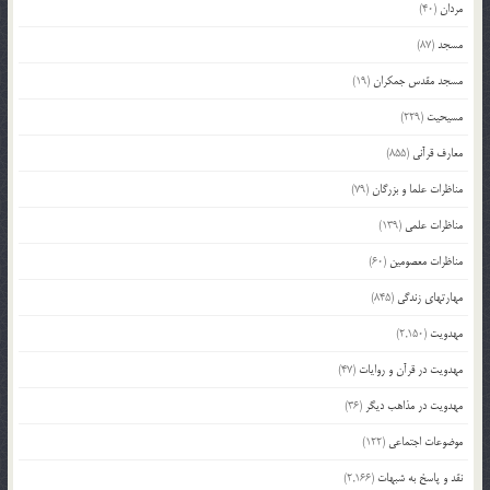
مردان
(40)
مسجد
(87)
مسجد مقدس جمکران
(19)
مسیحیت
(229)
معارف قرآنی
(855)
مناظرات علما و بزرگان
(79)
مناظرات علمی
(139)
مناظرات معصومین
(60)
مهارتهای زندگی
(845)
مهدویت
(2,150)
مهدویت در قرآن و روایات
(47)
مهدویت در مذاهب دیگر
(36)
موضوعات اجتماعی
(122)
نقد و پاسخ به شبهات
(2,166)