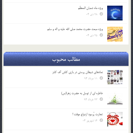
ویژه ماه شعبان المعظّم
28 دی 04
ویژه مبعث حضرت محمد صلی الله علیه و اله و سلم
25 دی 04
مطالب محبوب
نمادهای شیطان پرستی در بازی کلش آف کلنز
11 مرداد 94
خاطره ای از توسل به حضرت زهرا(س)
23 خرداد 94
تجارت پُرسود ازدواج موقت !
16 شهریور 04