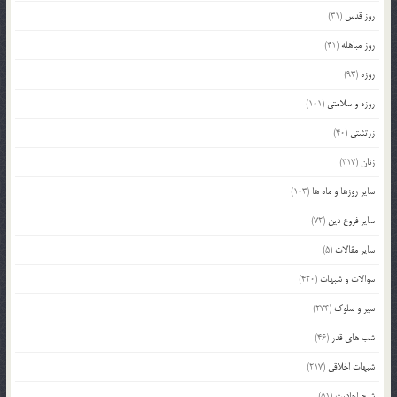
روز قدس
(31)
روز مباهله
(41)
روزه
(93)
روزه و سلامتی
(101)
زرتشتی
(40)
زنان
(317)
سایر روزها و ماه ها
(103)
سایر فروع دین
(72)
سایر مقالات
(5)
سوالات و شبهات
(420)
سیر و سلوک
(274)
شب های قدر
(46)
شبهات اخلاقی
(217)
شرح احادیث
(51)