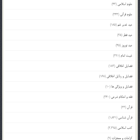
علوم اسلامی
(43)
علوم قرآنی
(343)
عید غدیر خم
(185)
عید فطر
(35)
عید نوروز
(45)
غیبت امام
(291)
فضایل اخلاقی
(183)
فضایل و رذایل اخلاقی
(168)
فضایل و ویژگی ها
(10)
فقه و احکام شرعی
(340)
قرآن
(23)
قرآن شناسی
(1,861)
کتب اسلامی
(2,295)
کرامات و معجزات
(9)