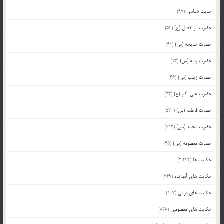
حدیث شناسی
(97)
حضرت ابوالفضل (ع)
(54)
حضرت خدیجه (س)
(41)
حضرت رقیه (س)
(13)
حضرت زینب (س)
(66)
حضرت علی اکبر (ع)
(23)
حضرت فاطمه (س)
(530)
حضرت محمد (ص)
(613)
حضرت معصومه (س)
(45)
حکایت ها
(2,244)
حکایت های آموزنده
(749)
حکایت های قرآنی
(107)
حکایت های معصومین
(838)