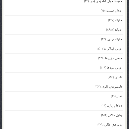
حکومت جهانی امام زمان (عج)
(24)
خاندان عصمت
(15)
خانواده
(227)
خانواده
(2,682)
خانواده مهدوی
(22)
خواص خوراکی ها
(550)
خواص سبزی ها
(228)
خواص میوه ها
(308)
داستان
(146)
دانستنی‌های خانواده
(357)
دجال
(29)
دعاها و زیارت
(19)
رذایل اخلاقی
(252)
رژیم های غذایی
(209)