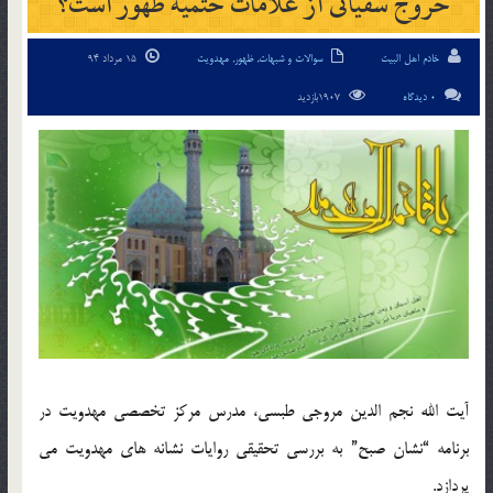
خروج سفیانی از علامات حتمیه ظهور است؟
خادم اهل البیت
سوالات و شبهات
,
ظهور
,
مهدویت
15 مرداد 94
0 دیدگاه
1907بازدید
آیت الله نجم الدین مروجی طبسی، مدرس مرکز تخصصی مهدویت در
برنامه “نشان صبح” به بررسی تحقیقی روایات نشانه های مهدویت می
پردازد.