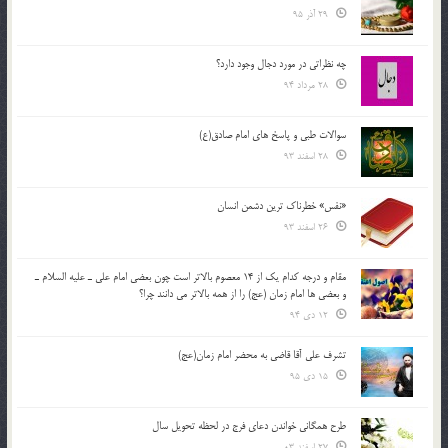
29 آذر 95
چه نظراتی در مورد دجال وجود دارد؟
28 مرداد 94
سوالات طبی و پاسخ های امام صادق(ع)
28 اسفند 93
«نفس» خطرناک ترین دشمن انسان
26 اسفند 93
مقام و درجه كدام يك از 14 معصوم بالاتر است چون بعضي امام علي ـ عليه السلام ـ
و بعضي ها امام زمان (عج) را از همه بالاتر مي دانند چرا؟
12 دی 94
تشرف علي آقا قاضي به محضر امام زمان(عج)
15 دی 95
طرح همگانی خواندن دعای فرج در لحظه تحویل سال
27 اسفند 03