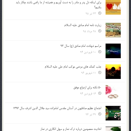
براي اينكه دل پدر و مادر را به دست آوريم و هميشه از ما راضي باشند چكار بايد
بكنيم؟
23 تیر 95
زیارت نامه امام صادق علیه السلام
28 مرداد 95
مراسم شهادت امام صادق (ع) سال 93
10 فروردین 94
جذب کمک های مردمی موکب امام علی علیه السلام
11 شهریور 96
50 نکته برای ازدواج موفق
16 فروردین 94
اجتماع عظیم صادقیون در آستان مقدس امامزاده سید جلال الدین اشرف سال 1396
29 تیر 96
احادیث معصومین درباره ترک نماز و سهل انگاری در نماز