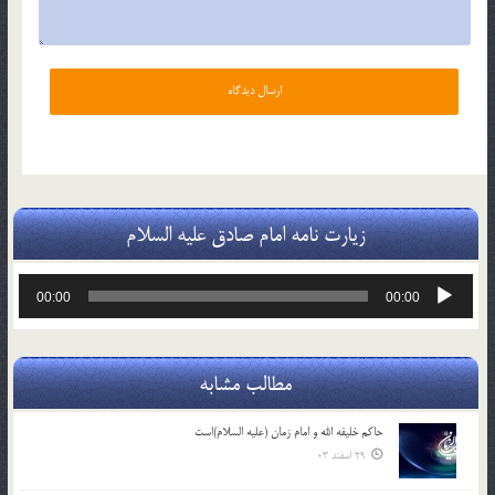
زیارت نامه امام صادق علیه السلام
پخش‌کننده
00:00
00:00
صوت
مطالب مشابه
حاکم خليفه الله و امام زمان (علیه السلام)است
29 اسفند 03