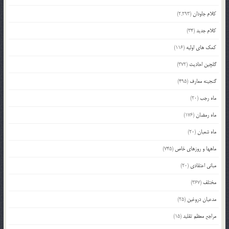
کلام جاودان
(2,293)
کلام جدید
(34)
کمک های اولیه
(116)
گلچین احادیث
(372)
گنجینه معارف
(495)
ماه رجب
(20)
ماه رمضان
(176)
ماه شعبان
(20)
ماهها و روزهای خاص
(745)
مبانی اعتقادی
(20)
مختلف
(367)
مدعیان دروغین
(25)
مراجع معظم تقلید
(15)