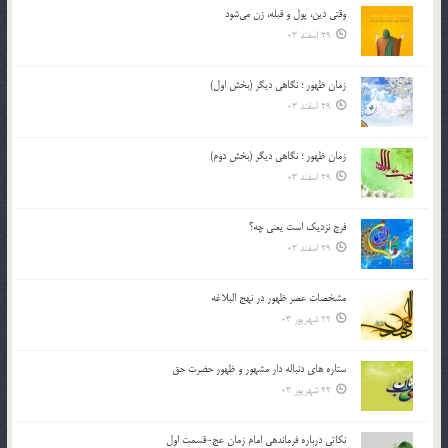
وقتی دین، پول و قبله، زن می‌شود
29 اسفند 03
زمان ظهور ؛ نگاهی دیگر (بخش اول)
29 اسفند 03
زمان ظهور ؛ نگاهی دیگر (بخش دوم)
29 اسفند 03
فرج نزدیک است یعنی چه؟
29 اسفند 03
مشخصات عصر ظهور در نهج البلاغه
22 شهریور 03
ستاره های دنباله دار مشهور و ظهور حضرت حق
22 شهریور 03
نکاتى درباره فرماندهى امام زمان عج-قسمت اول