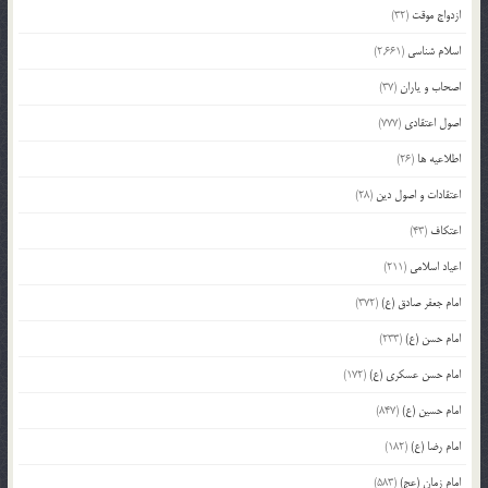
ازدواج موقت
(32)
اسلام شناسی
(2,661)
اصحاب و یاران
(37)
اصول اعتقادی
(777)
اطلاعیه ها
(26)
اعتقادات و اصول دین
(28)
اعتکاف
(43)
اعیاد اسلامی
(211)
امام جعفر صادق (ع)
(372)
امام حسن (ع)
(233)
امام حسن عسکری (ع)
(172)
امام حسین (ع)
(847)
امام رضا (ع)
(182)
امام زمان (عج)
(583)