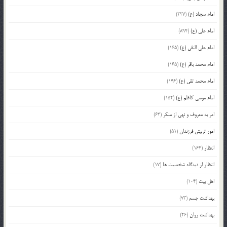
امام سجاد (ع)
(227)
امام علی (ع)
(894)
امام علی النقی (ع)
(165)
امام محمد باقر (ع)
(165)
امام محمد تقی (ع)
(146)
امام موسی کاظم (ع)
(152)
امر به معروف و نهی از منکر
(63)
امور تربیتی فرزندان
(51)
انتظار
(164)
انتظار از دیدگاه شخصیت ها
(17)
اهل بیت
(104)
بهداشت جسم
(73)
بهداشت روان
(26)