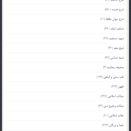
شرح حدیث
(550)
شرح دیوان حافظ
(11)
شناخت امام
(440)
شهید دستغیب
(38)
شیخ مفید
(42)
شیعه شناسی
(69)
صحیفه سجادیه
(4)
طب سنتی و گیاهی
(147)
ظهور
(334)
عبادات اسلامی
(627)
عبادات و فروع دین
(34)
عقاید اسلامی
(70)
علما و بزرگان
(224)