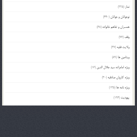
نماز
(225)
نوجوانان و جوانان
(440)
همسران و تفاهم خانواده
(68)
وقف
(77)
ولایت فقیه
(37)
ویتامین ها
(89)
ویژه امامزاده سید جلال الدین
(16)
ویژه کاروان صادقیه
(30)
ویژه نامه ها
(135)
یهودیت
(194)