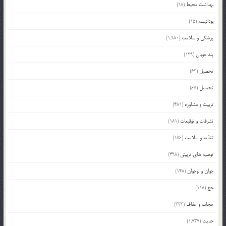
بهداشت محیط
(18)
بودائیسم
(15)
پزشکی و سلامت
(1,980)
پند خوبان
(129)
تحصیل
(62)
تحصیل
(65)
تربیت و مشاوره
(481)
تشرفات و توقیعات
(181)
تغذیه و سلامت
(156)
توصیه های تربیتی
(498)
جوان و نوجوان
(148)
حج
(118)
حجاب و عفاف
(333)
حدیث
(1,737)