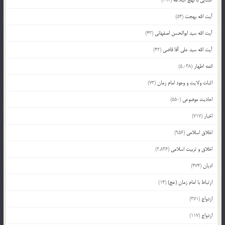
آشنایی با نهج البلاغه
(392)
آیت الله بهجت
(54)
آیت الله سید ابوالحسن اصفهانی
(43)
آیت الله سید علی آقا قاضی
(42)
ائمه اطهار
(5,038)
اثبات ولایت و وجود امام زمان
(73)
احادیث موضوعی
(550)
اخبار
(717)
اخلاق اسلامی
(956)
اخلاق و تربیت اسلامی
(2,836)
ادیان
(474)
ارتباط با امام زمان (عج)
(14)
ازدواج
(371)
ازدواج
(117)