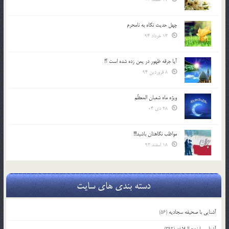
چهل حدیث نگاه به نامحرم
13 خرداد 94
آیا جرقه ظهور در یمن زده شده است ؟!
8 فروردین 94
ویژه ماه شعبان المعظّم
28 دی 04
مواظب نگاهتان باشید!!!
18 اسفند 93
دسته بندی های سایت
آشنایی با صحیفه سجادیه
(56)