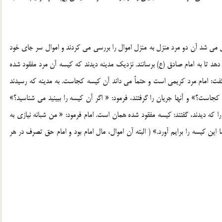
 مي شد آن دو مرد منزل به منزل اموال را بررسي مي کردند و اموال سر جاي خود
هد تا به امام صادق (ع) برسانند. نزديک مدينه ديدند که کيسه آن مرد مفقود شده
ت: امام مرد کريمي است و حتماً مي داند آن کيسه کجاست. به مدينه که رسيدند
ي کجاست؟» و آنها جريان را گرفتند، فرمود: « اگر آن کيسه را ببينيد مي شناسيد؟»
 را که ديدند، گفتند: کيسه مفقود شده همان است. امام فرمود: « من شبانه نيازي به
اين کيسه را برايم آورد.» ( البته آن اموال، مال امام بود و امام حق تصرف در هر