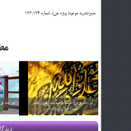
منبع:نشريه موعود( ويژه جن)، شماره 123،124
مط
چرا به امام علی (علیه السلام) حیدرکرار می گفتند؟
چرا تولد حضر
29 اسفند 03
29 اسفند 03
دیدگا