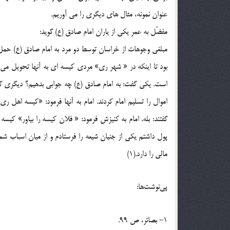
عنوان نمونه، مثال هاي ديگري را مي آوريم.
مفضّل به عمر يکي از ياران امام صادق (ع) گويد:
مبلغي وجوهات از خراسان توسط دو مرد به امام صادق (ع) حمل
بود تا اينکه در « شهر ري» مردي کيسه اي به آنها تحويل مي د
است. يکي گفت: به امام صادق (ع) چه جوابي بدهيم؟ ديگري گف
اموال را تسليم امام کردند. امام به آنها فرمود: «کيسه اهل ر
گفتند: بله. امام به کنيزش فرمود: « فلان کيسه را بياور» کيسه
پول داشتم يکي از جنيان شيعه را فرستادم و از ميان اسباب شما 
مالي را دارد.(1)
پي‌نوشت‌ها:
1- بصائر، ص 99.