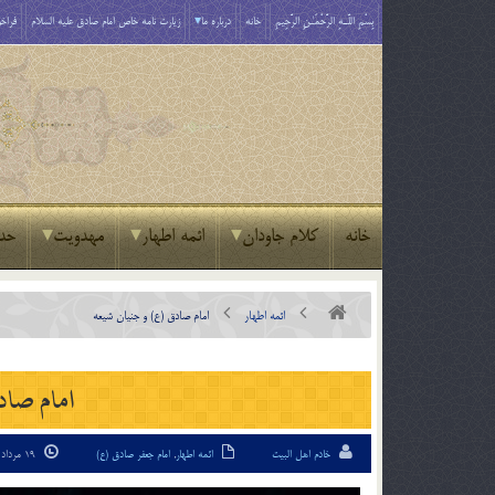
بِسْمِ اللَّـهِ الرَّحْمَـٰنِ الرَّحِيمِ
خانه
درباره ما
زیارت نامه خاص امام صادق علیه السلام
فراخو
خانه
کلام جاودان
ائمه اطهار
مهدویت
حد
ائمه اطهار
امام صادق (ع) و جنيان شيعه
امام صاد
خادم اهل البیت
ائمه اطهار
,
امام جعفر صادق (ع)
19 مرداد 94