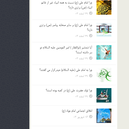
چرا امام علی (ع) نسبت به همه انبیاء غیر از خاتم
بالا
انبیاء (ص) برتری دارد؟
و
29 اسفند 03
پایین
استفاده
چرا امام علی (ع) بر سایر صحابه پیامبر (ص) برتری
کنید.
دارد؟
29 اسفند 03
آیا شمشیر (ذوالفقار ) امیر المومنین علیه السلام دو
سر داشته است؟
29 اسفند 03
چرا به امام علی (علیه السلام) حیدرکرار می گفتند؟
29 اسفند 03
چرا تولد حضرت علی (ع) در کعبه بوده است؟
29 اسفند 03
اخلاق اجتماعی امام جواد (ع)
16 شهریور 03