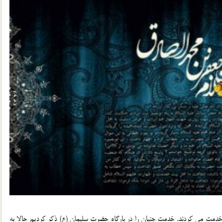
نها خدمت مي کردند. خدمت جنيان را در بارگاه حضرت سليمان (ع) ذکر کرديم حالا به