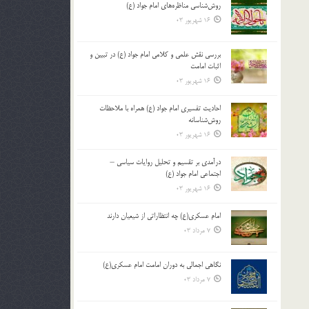
روش‌شناسی مناظره‌های امام جواد (ع)
16 شهریور 03
بررسی نقش علمی و کلامی امام جواد (ع) در تبیین و
اثبات امامت
16 شهریور 03
احادیث تفسیری امام جواد (ع) همراه با ملاحظات
روش‌شناسانه
16 شهریور 03
درآمدی بر تقسیم و تحلیل روایات سیاسی –
اجتماعی امام جواد (ع)
16 شهریور 03
امام عسکری(ع) چه انتظاراتی از شیعیان دارند
7 مرداد 03
نگاهی اجمالی به دوران امامت امام عسکری(ع)
7 مرداد 03