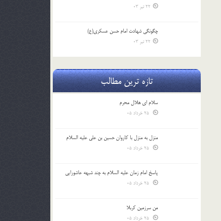
22 تیر 03
چگونگی شهادت امام حسن عسکری(ع)
22 تیر 03
تازه ترین مطالب
سلام ای هلال محرم
25 خرداد 05
منزل به منزل با کاروان حسین بن علی علیه السلام
25 خرداد 05
پاسخ امام زمان علیه السلام به چند شبهه عاشورایی
25 خرداد 05
من سرزمین کربلا
25 خرداد 05