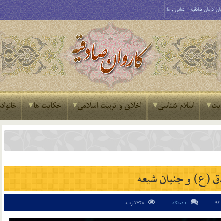
ان کاروان صادقیه
تماس با ما
یث
اسلام شناسی
اخلاق و تربیت اسلامی
حکایت ها
خانواده
ق (ع) و جنيان شيعه
0 دیدگاه
2748بازدید