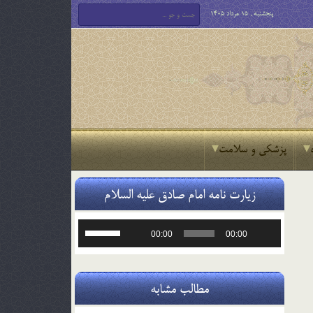
پنجشنبه , 15 مرداد 1405
پزشکی و سلامت
زیارت نامه امام صادق علیه السلام
پخش‌کننده
برای
00:00
00:00
صوت
افزایش
یا
کاهش
صدا
مطالب مشابه
از
کلیدهای