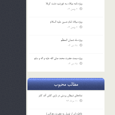
ویژه نامه میلاد سه خورشید دشت کربلا
2 بهمن 04
ویژه میلاد امام حسین علیه السلام
2 بهمن 04
ویژه ماه شعبان المعظّم
28 دی 04
ویژه مبعث حضرت محمد صلی الله علیه و اله و سلم
25 دی 04
مطالب محبوب
نمادهای شیطان پرستی در بازی کلش آف کلنز
11 مرداد 94
خاطره ای از توسل به حضرت زهرا(س)