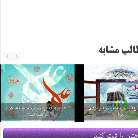
الب مشابه
ت علی (ع) در کعبه بوده است؟
اخلاق اجتماعی امام جواد (ع)
16 شهریور 03
هتان را ثبت کنید