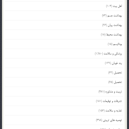
اهل بیت
(104)
بهداشت جسم
(73)
بهداشت روان
(26)
بهداشت محیط
(18)
بودائیسم
(15)
پزشکی و سلامت
(1,980)
پند خوبان
(129)
تحصیل
(62)
تحصیل
(65)
تربیت و مشاوره
(481)
تشرفات و توقیعات
(181)
تغذیه و سلامت
(156)
توصیه های تربیتی
(498)