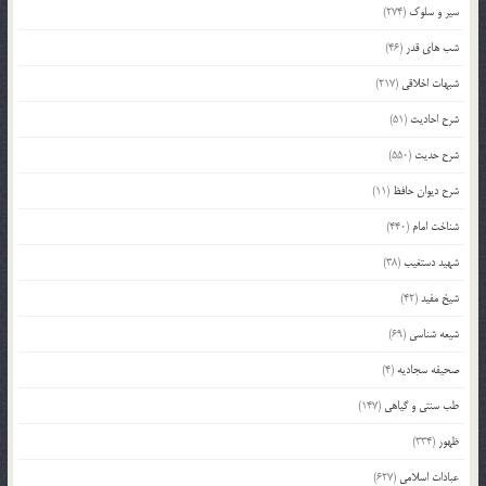
سیر و سلوک
(274)
شب های قدر
(46)
شبهات اخلاقی
(217)
شرح احادیث
(51)
شرح حدیث
(550)
شرح دیوان حافظ
(11)
شناخت امام
(440)
شهید دستغیب
(38)
شیخ مفید
(42)
شیعه شناسی
(69)
صحیفه سجادیه
(4)
طب سنتی و گیاهی
(147)
ظهور
(334)
عبادات اسلامی
(627)