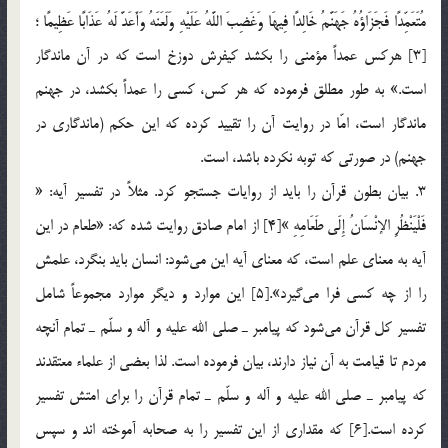
مُتَعَمِّدًا فَجَزَاؤُهُ جَهَنَّمُ خَالِدًا فِيهَا وَغَضِبَ اللَّهُ عَلَيْهِ وَلَعَنَهُ وَأَعَدَّ لَهُ عَذَابًا عَظِيمًا ؛
[3] هركس عمداً مؤمني را بكشد كيفرش دوزخ است كه در آن ماندگار
است.» به طور مطلق فرموده که هر كس، كسي را عمداً ‌بكشد، در جهنم
ماندگار است، امّا در روايت آن را تقييد كرده كه اين حكم (ماندگاري در
جهنم) در صورتي كه توبه نكرده باشد، است.
3. بيان بطون قرآن را بايد از روايات جستجو كرد. مثلاً در تفسير آيه: «
فَلْيَنْظُرِ الإنْسَانُ إِلَى طَعَامِهِ »[4] از امام صادق روايت شده كه: «طعام در اين
آيه به معناي علم است، كه معناي آيه اين مي‌شود: انسان بايد بنگرد، علمش
را از چه كسي فرا مي‌گيرد».[5] اين موارد و ديگر موارد مجموعاً‌ شامل
تفسير كل قرآن مي‌شود كه پيامبر ـ صلي الله عليه و آله و سلّم ـ تمام آنچه
مردم تا قيامت به آن نياز دارند، بيان فرموده است. لذا بعضي از علماء معتقدند
كه پيامبر ـ صلي الله عليه و آله و سلّم ـ تمام قرآن را براي امتش تفسير
كرده است.[6] که مقداري از اين تفسير را به صحابه آموخته اند و سپس