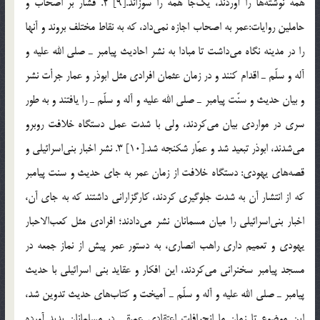
همه نوشته‌ها را آوردند، يك‌جا همه را سوزاند.[9] 2. فشار بر اصحاب و
حاملين روايات:‌عمر به اصحاب اجازه نمي‌داد، كه به نقاط مختلف بروند و آنها
را در مدينه نگاه مي‌داشت تا مبادا به نشر احاديث پيامبر ـ صلي الله عليه و
آله و سلّم ـ اقدام كنند و در زمان عثمان افرادي مثل ابوذر و عمار جرأت نشر
و بيان حديث و سنّت پيامبر ـ صلي الله عليه و آله و سلّم ـ را يافتند و به طور
سري در مواردي بيان مي‌كردند، ولي با شدت عمل دستگاه خلافت روبرو
مي‌شدند، ابوذر تبعيد شد و عمّار شكنجه شد.[10] 3. نشر اخبار بني‌اسرائيلي و
قصه‌هاي يهودي: دستگاه خلافت از زمان عمر به جاي حديث و سنت پيامبر
كه از انتشار آن به شدت جلوگيري كردند، كارگزاراني داشتند كه به جاي آن،
اخبار بني‌اسرائيلي را ميان مسمانان نشر مي‌دادند؛ افرادي مثل كعب‌الاحبار
يهودي و تعميم داري راهب انصاري، به دستور عمر پيش از نماز جمعه در
مسجد پيامبر سخنراني مي‌كردند، اين افكار و عقايد بني اسرائيلي با حديث
پيامبر ـ صلي الله عليه و آله و سلّم ـ آميخت و كتاب‌هاي حديث تدوين شد،
اين موضوع تا زمان ما انحرافات اعتقادي عميقي در مسلمانان پديد آورده