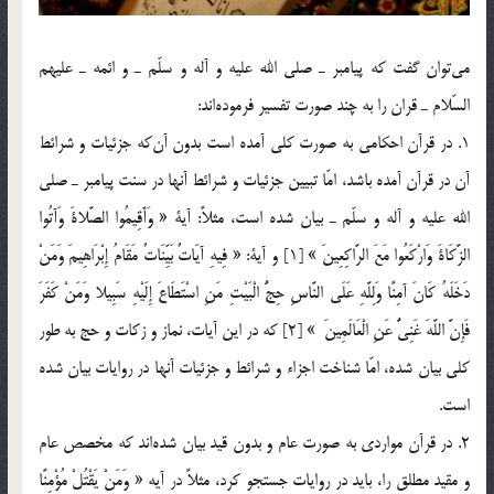
مي‌توان گفت كه پيامبر ـ صلي الله عليه و آله و سلّم ـ و ائمه ـ عليهم
السّلام ـ قران را به چند صورت تفسير فرموده‌اند:
1. در قرآن احكامي به صورت كلي آمده است بدون آن‎كه جزئيات و شرائط
آن در قرآن آمده باشد، امّا تبيين جزئيات و شرائط آنها در سنت پيامبر ـ صلي
الله عليه و آله و سلّم ـ بيان شده است، مثلاً: آية « وَأَقِيمُوا الصَّلاةَ وَآتُوا
الزَّكَاةَ وَارْكَعُوا مَعَ الرَّاكِعِينَ » [1] و آية: « فِيهِ آيَاتٌ بَيِّنَاتٌ مَقَامُ إِبْرَاهِيمَ وَمَنْ
دَخَلَهُ كَانَ آمِنًا وَلِلَّهِ عَلَى النَّاسِ حِجُّ الْبَيْتِ مَنِ اسْتَطَاعَ إِلَيْهِ سَبِيلا وَمَنْ كَفَرَ
فَإِنَّ اللَّهَ غَنِيٌّ عَنِ الْعَالَمِينَ » [2] كه در اين آيات، نماز و زكات و حج به طور
كلي بيان شده، امّا شناخت اجزاء و شرائط و جزئيات آنها در روايات بيان شده
است.
2. در قرآن مواردي به صورت عام و بدون قيد بيان شده‌اند كه مخصص عام
و مقيد مطلق را، بايد در روايات جستجو كرد، مثلاً‌ در آيه « وَمَنْ يَقْتُلْ مُؤْمِنًا