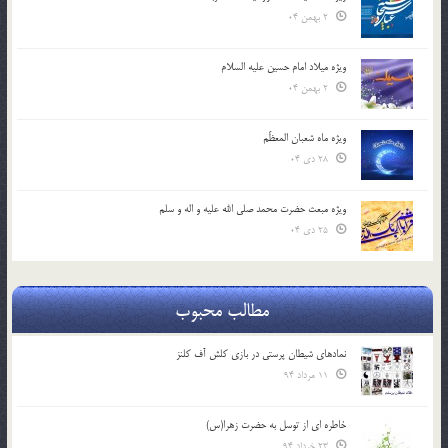
2 بهمن 04
ویژه میلاد امام حسین علیه السلام
2 بهمن 04
ویژه ماه شعبان المعظّم
28 دی 04
ویژه مبعث حضرت محمد صلی الله علیه و اله و سلم
25 دی 04
مطالب محبوب
نمادهای شیطان پرستی در بازی کلش آف کلنز
11 مرداد 94
خاطره ای از توسل به حضرت زهرا(س)
23 خرداد 94