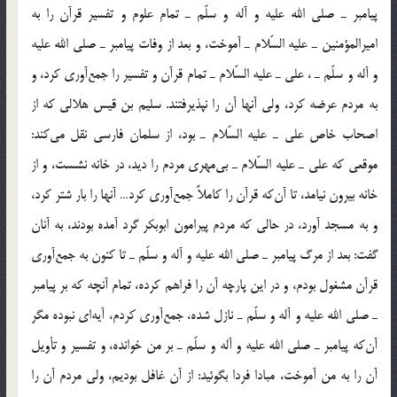
پيامبر ـ صلي الله عليه و آله و سلّم ـ تمام علوم و تفسير قرآن را به
اميرالمؤمنين ـ عليه السّلام ـ آموخت، و بعد از وفات پيامبر ـ صلي الله عليه
و آله و سلّم ـ ، علي ـ عليه السّلام ـ تمام قرآن و تفسير را جمع‌آوري كرد، و
به مردم عرضه كرد، ولي آنها آن را نپذيرفتند. سليم بن قيس هلالي كه از
اصحاب خاص علي ـ عليه السّلام ـ بود، از سلمان فارسي نقل مي‌كند:
موقعي كه علي ـ عليه السّلام ـ بي‌مهري مردم را ديد، در خانه نشست، و از
خانه بيرون نيامد، تا آن‎كه قرآن را كاملاً جمع‌آوري كرد… آنها را بار شتر كرد،
و به مسجد آورد، در حالي كه مردم پيرامون ابوبكر گرد آمده بودند، به آنان
گفت: بعد از مرگ پيامبر ـ صلي الله عليه و آله و سلّم ـ تا كنون به جمع‌آوري
قرآن مشغول بودم، و در اين پارچه آن را فراهم كرده، تمام آنچه كه بر پيامبر
ـ صلي الله عليه و آله و سلّم ـ نازل شده، جمع‌آوري كردم، آيه‌اي نبوده مگر
آن‌كه پيامبر ـ صلي الله عليه و آله و سلّم ـ بر من خوانده، و تفسير و تأويل
آن را به من آموخت، مبادا فردا بگوئيد: از آن غافل بوديم، ولي مردم آن را