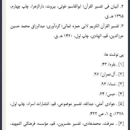
2. البيان في تفسير القرآن؛ ابوالقاسم خوئي، بيروت، دارالزهرا، چاپ چهارم،
1395 هـ ق.
3. تفسير القرآن الکريم لابي حمزه ثمالي؛ گردآوري: عبدالرزاق محمد حسين
حرزالدين، قم، الهادي، چاپ اول، 1420 هـ ق.
پي نوشت ها:
[1] . بقره/ 43.
[2] . آل‌عمران/ 97.
[3] . نساء/ 93.
[4] . عبس/ 24.
[5] . جوادي آملي، عبدالله، تفسير موضوعي، قم، انتشارات اسراء، چاپ اول،
1378، ج 1، ص 422.
[6] . معرفت، محمدهادي، تفسير مفسرون، قم، مؤسسه فرهنگي التمهيد،