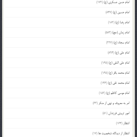
امام حسن عسکری (ع)
(172)
امام حسین (ع)
(847)
امام رضا (ع)
(182)
امام زمان (عج)
(583)
امام سجاد (ع)
(227)
امام علی (ع)
(894)
امام علی النقی (ع)
(165)
امام محمد باقر (ع)
(165)
امام محمد تقی (ع)
(146)
امام موسی کاظم (ع)
(152)
امر به معروف و نهی از منکر
(63)
امور تربیتی فرزندان
(51)
انتظار
(164)
انتظار از دیدگاه شخصیت ها
(17)