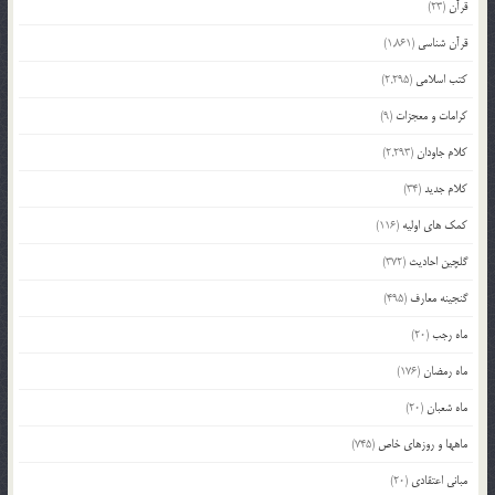
قرآن
(23)
قرآن شناسی
(1,861)
کتب اسلامی
(2,295)
کرامات و معجزات
(9)
کلام جاودان
(2,293)
کلام جدید
(34)
کمک های اولیه
(116)
گلچین احادیث
(372)
گنجینه معارف
(495)
ماه رجب
(20)
ماه رمضان
(176)
ماه شعبان
(20)
ماهها و روزهای خاص
(745)
مبانی اعتقادی
(20)