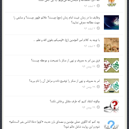
2 اسفند 96
وظايف ما در زمان غيبت امام زمان (عج) چيست؟ علائم ظهور چيست؟ و منابعي را
جهت مطالعه معرفي نماييد؟
2 اسفند 96
با توجه به كلام امير المؤمنين (ع): «اوصيكم بتقوي الله و نظم …
2 اسفند 96
فرق بين امر به معروف و نهي از منكر با نصيحت و موعظه چيست؟
29 بهمن 96
امر به معروف و نهي از منكر را توضيح داده و مراحل آن را نام ببريد؟
29 بهمن 96
چگونه انتقاد كنيم كه طرف مقابل پرخاش نكند؟
29 بهمن 96
چه كنم كه الگوي عملي مؤمنين و مصداق بارز حديث «كونوا دعاة الناس بغير السنتكم»
شوم و اين روايت شامل حالم شود؟