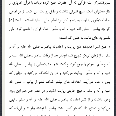
نپذيرفتند.[7] البته قرآني که آن حضرت جمع کرده بودند، با قرآن امروزي از
نظر محتواي آيات، هيچ تفاوتي نداشت و طبق روايات اين كتاب از هر امامي
به امام ديگري به ارث رسيده و الان نزد امام زمان ـ عليه السّلام ـ است.[8]
اگر چه پيامبر ـ صلي الله عليه و آله و سلّم ـ تمام قرآن را تفسير كرد، ولي
تفسير به جاي مانده به عللي كم است:
1. منع نشر احاديث: منع روايت و احاديث پيامبر ـ صلي الله عليه و آله و
سلّم ـ از زمان ابوبكر شروع شد، ابوبكر بعد از وفات پيامبر ـ صلي الله عليه و
آله و سلّم ـ مردم را جمع كرد، و گفت: شما حديث‌هايي از پيامبر ـ صلي الله
عليه و آله و سلّم ـ روايت مي‌كنيد و در آن اختلاف مي‌كنيد و آنهايي كه
پس از شما مي‌آيند، اختلاف شان بيشتر خواهد شدو از پيامبر ـ صلي الله
عليه و آله و سلّم ـ هيچ حديثي روايت نكنيد و در عصر عمر هم اين رويه
وجود داشت و از نشر احاديث پيامبر ـ صلي الله عليه و آله و سلّم ـ نهي
مي‌كرد و دستور داد كه هر كس سنت پيامبر را نوشته بياورند و آن‌گاه كه