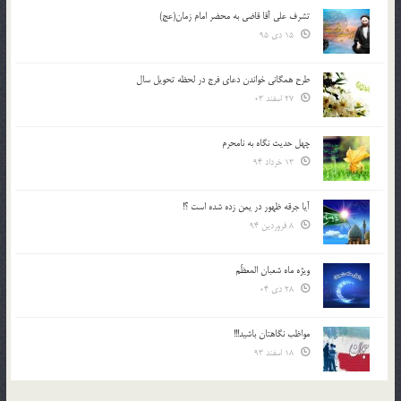
تشرف علي آقا قاضي به محضر امام زمان(عج)
15 دی 95
طرح همگانی خواندن دعای فرج در لحظه تحویل سال
27 اسفند 03
چهل حدیث نگاه به نامحرم
13 خرداد 94
آیا جرقه ظهور در یمن زده شده است ؟!
8 فروردین 94
ویژه ماه شعبان المعظّم
28 دی 04
مواظب نگاهتان باشید!!!
18 اسفند 93