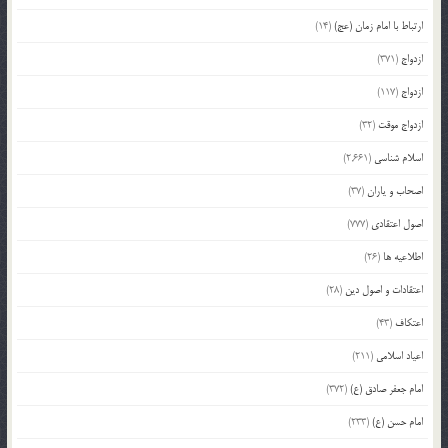
ارتباط با امام زمان (عج)
(14)
ازدواج
(371)
ازدواج
(117)
ازدواج موقت
(32)
اسلام شناسی
(2,661)
اصحاب و یاران
(37)
اصول اعتقادی
(777)
اطلاعیه ها
(26)
اعتقادات و اصول دین
(28)
اعتکاف
(43)
اعیاد اسلامی
(211)
امام جعفر صادق (ع)
(372)
امام حسن (ع)
(233)