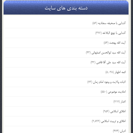
دسته بندی های سایت
آشنایی با صحیفه سجادیه
(56)
آشنایی با نهج البلاغه
(392)
آیت الله بهجت
(54)
آیت الله سید ابوالحسن اصفهانی
(43)
آیت الله سید علی آقا قاضی
(42)
ائمه اطهار
(5,038)
اثبات ولایت و وجود امام زمان
(73)
احادیث موضوعی
(550)
اخبار
(717)
اخلاق اسلامی
(956)
اخلاق و تربیت اسلامی
(2,836)
ادیان
(474)