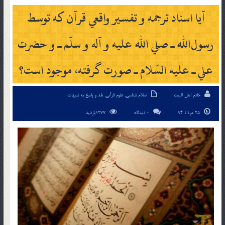
آيا اسناد ترجمه و تفسير واقعي قرآن كه توسط
رسول‌الله ـ صلي الله عليه و آله و سلّم ـ و حضرت
علي ـ عليه السّلام ـ صورت گرفته، موجود است؟
خادم اهل البیت
اسلام شناسی
,
علوم قرآنی
,
نقد و پاسخ به شبهات
25 مرداد 94
0 دیدگاه
1277بازدید