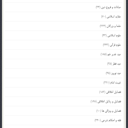
عبادات و فروع دین
(34)
عقاید اسلامی
(70)
علما و بزرگان
(224)
علوم اسلامی
(43)
علوم قرآنی
(343)
عید غدیر خم
(185)
عید فطر
(35)
عید نوروز
(45)
غیبت امام
(291)
فضایل اخلاقی
(183)
فضایل و رذایل اخلاقی
(168)
فضایل و ویژگی ها
(10)
فقه و احکام شرعی
(340)