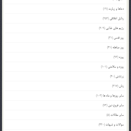
دعاها و زیارت
(19)
رذایل اخلاقی
(252)
رژیم های غذایی
(209)
روز قدس
(31)
روز مباهله
(41)
روزه
(93)
روزه و سلامتی
(101)
زرتشتی
(40)
زنان
(317)
سایر روزها و ماه ها
(103)
سایر فروع دین
(72)
سایر مقالات
(5)
سوالات و شبهات
(420)