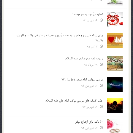
تجارت پُرسود ازدواج موقت !
16 شهریور 04
براي اينكه دل پدر و مادر را به دست آوريم و هميشه از ما راضي باشند چكار بايد
بكنيم؟
23 تیر 95
زیارت نامه امام صادق علیه السلام
28 مرداد 95
مراسم شهادت امام صادق (ع) سال 93
10 فروردین 94
جذب کمک های مردمی موکب امام علی علیه السلام
11 شهریور 96
50 نکته برای ازدواج موفق
16 فروردین 94