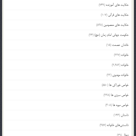
حکایت های آموزنده
(749)
حکایت های قرآنی
(107)
حکایت های معصومین
(838)
حکومت جهانی امام زمان (عج)
(24)
خاندان عصمت
(15)
خانواده
(227)
خانواده
(2,682)
خانواده مهدوی
(22)
خواص خوراکی ها
(550)
خواص سبزی ها
(228)
خواص میوه ها
(308)
داستان
(146)
دانستنی‌های خانواده
(357)
دجال
(29)