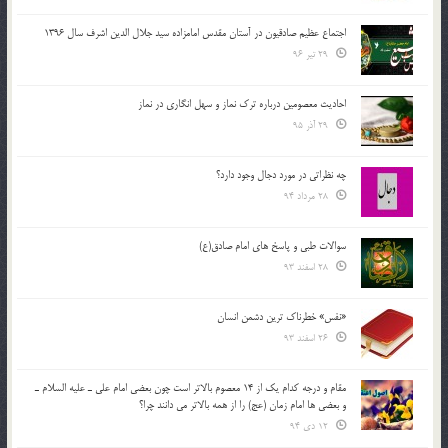
اجتماع عظیم صادقیون در آستان مقدس امامزاده سید جلال الدین اشرف سال 1396
29 تیر 96
احادیث معصومین درباره ترک نماز و سهل انگاری در نماز
29 آذر 95
چه نظراتی در مورد دجال وجود دارد؟
28 مرداد 94
سوالات طبی و پاسخ های امام صادق(ع)
28 اسفند 93
«نفس» خطرناک ترین دشمن انسان
26 اسفند 93
مقام و درجه كدام يك از 14 معصوم بالاتر است چون بعضي امام علي ـ عليه السلام ـ
و بعضي ها امام زمان (عج) را از همه بالاتر مي دانند چرا؟
12 دی 94