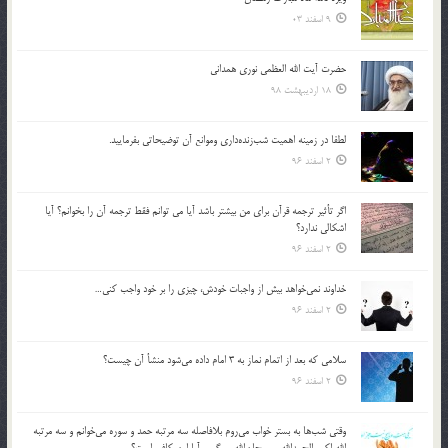
9 اسفند 03
حضرت آیت الله العظمی نوری همدانی
18 اردیبهشت 98
لطفا در زمينه اهميت شب‌زنده‌داري وموانع آن توضيحاتي بفرماييد.
2 اسفند 96
اگر تأثير ترجمه قرآن براي من بيشتر باشد آيا مي توانم فقط ترجمه آن را بخوانم؟ آيا
اشكالي ندارد؟
2 اسفند 96
خداوند نمي‌خواهد بيش از واجبات خودش، چيزي را بر خود واجب كني…
2 اسفند 96
سلامي كه بعد از اتمام نماز به 3 امام داده مي‌شود منشأ آن چيست؟
2 اسفند 96
وقتي شب‌ها به بستر خواب مي‌روم بلافاصله سه مرتبه حمد و سوره مي‌خوانم و سه مرتبه
الله اكبر، الحمدالله و سبحان‌الله مي‌گويم آيا اين كافي است؟