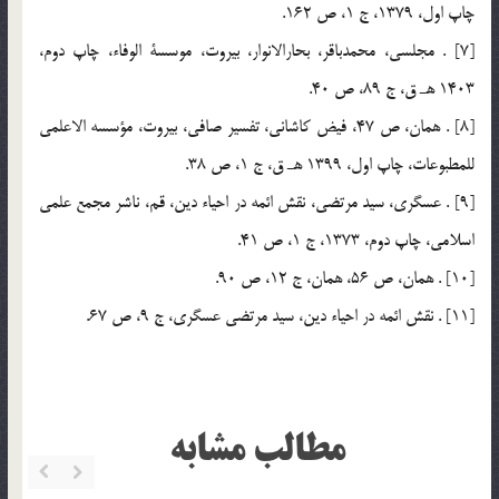
چاپ اول، 1379، ج 1، ص 162.
[7] . مجلسي، محمدباقر، بحارالانوار، بيروت، موسسة الوفاء، چاپ دوم،
1403 هـ ق، ج 89، ص 40.
[8] . همان، ص 47، فيض كاشاني، تفسير صافي، بيروت، مؤسسه الاعلمي
للمطبوعات، چاپ اول، 1399 هـ ق، ج 1، ص 38.
[9] . عسگري، سيد مرتضي، نقش ائمه در احياء دين، قم، ناشر مجمع علمي
اسلامي، چاپ دوم، 1373، ج 1، ص 41.
[10] . همان، ص 56، همان، ج 12، ص 90.
[11] . نقش ائمه در احياء دين، سيد مرتضي عسگري، ج 9، ص 67.
مطالب مشابه