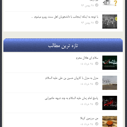
28 بهمن 96
با توجه به اينكه اينجانب با دانشجويان اهل سنت روبرو مي‎شوم، …
28 بهمن 96
تازه ترین مطالب
سلام ای هلال محرم
25 خرداد 05
منزل به منزل با کاروان حسین بن علی علیه السلام
25 خرداد 05
پاسخ امام زمان علیه السلام به چند شبهه عاشورایی
25 خرداد 05
من سرزمین کربلا
25 خرداد 05