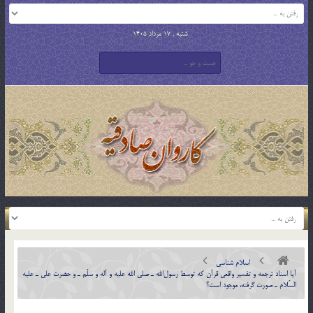
شنبه , 17 مرداد 1405
اسلام شناسی
آيا اسناد ترجمه و تفسير واقعي قرآن كه توسط رسول‌الله ـ صلي الله عليه و آله و سلّم ـ و حضرت علي ـ عليه
السّلام ـ صورت گرفته، موجود است؟