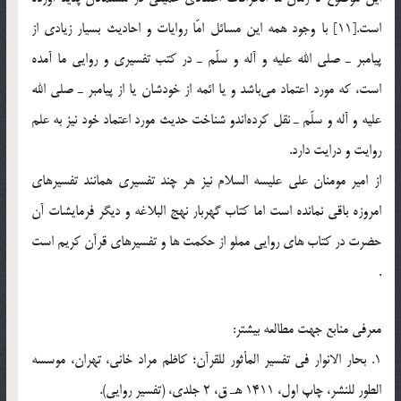
است.[11] با وجود همه اين مسائل امّا روايات و احاديث بسيار زيادي از
پيامبر ـ صلي الله عليه و آله و سلّم ـ در كتب تفسيري و روايي ما آمده
است، كه مورد اعتماد مي‌باشد و يا ائمه ‌از خودشان يا از پيامبر ـ صلي الله
عليه و آله و سلّم ـ نقل كرده‌اندو شناخت حديث مورد اعتماد خود نيز به علم
روايت و درايت دارد.
از امير مومنان علي عليسه السلام نيز هر چند تفسيري همانند تفسيرهاي
امروزه باقي نمانده است اما کتاب گهربار نهج البلاغه و ديگر فرمايشات آن
حضرت در کتاب هاي روايي مملو از حکمت ها و تفسيرهاي قرآن کريم است
.
معرفي منابع جهت مطالعه بيشتر:
1. بحار الانوار في تفسير المأثور للقرآن؛ کاظم مراد خاني، تهران، موسسه
الطور للنشر، چاپ اول، 1411 هـ ق، 2 جلدي، (تفسير روايي).