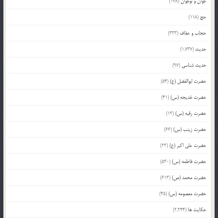
جوان و نوجوان
(148)
حج
(118)
حجاب و عفاف
(333)
حدیث
(1,737)
حدیث شناسی
(97)
حضرت ابوالفضل (ع)
(54)
حضرت خدیجه (س)
(41)
حضرت رقیه (س)
(13)
حضرت زینب (س)
(66)
حضرت علی اکبر (ع)
(23)
حضرت فاطمه (س)
(530)
حضرت محمد (ص)
(613)
حضرت معصومه (س)
(45)
حکایت ها
(2,244)