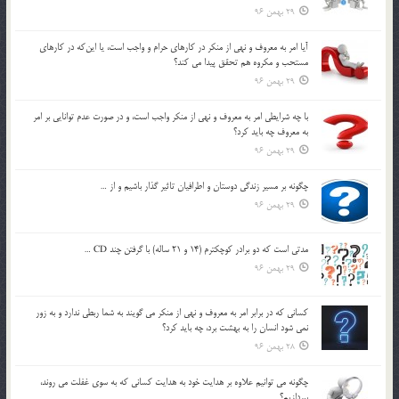
29 بهمن 96
آيا امر به معروف و نهي از منكر در كارهاي حرام و واجب است، يا اين‌كه در كارهاي
مستحب و مكروه هم تحقق پيدا مي كند؟
29 بهمن 96
با چه شرايطي امر به معروف و نهي از منکر واجب است، و در صورت عدم توانايي بر امر
به معروف چه بايد کرد؟
29 بهمن 96
چگونه بر مسير زندگي دوستان و اطرافيان تاثير گذار باشيم و از …
29 بهمن 96
مدتي است كه دو برادر كوچكترم (14 و 21 ساله) با گرفتن چند CD …
29 بهمن 96
كساني كه در برابر امر به معروف و نهي از منكر مي گويند به شما ربطي ندارد و به زور
نمي شود انسان را به بهشت برد، چه بايد كرد؟
28 بهمن 96
چگونه مي توانيم علاوه بر هدايت خود به هدايت كساني كه به سوي غفلت مي روند،
بپردازيم؟