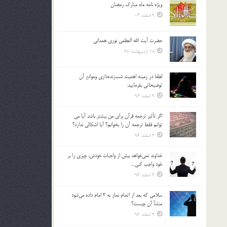
ویژه نامه ماه مبارک رمضان
بالا
9 اسفند 03
و
پایین
استفاده
حضرت آیت الله العظمی نوری همدانی
کنید.
18 اردیبهشت 98
لطفا در زمينه اهميت شب‌زنده‌داري وموانع آن
توضيحاتي بفرماييد.
2 اسفند 96
اگر تأثير ترجمه قرآن براي من بيشتر باشد آيا مي
توانم فقط ترجمه آن را بخوانم؟ آيا اشكالي ندارد؟
2 اسفند 96
خداوند نمي‌خواهد بيش از واجبات خودش، چيزي را بر
خود واجب كني…
2 اسفند 96
سلامي كه بعد از اتمام نماز به 3 امام داده مي‌شود
منشأ آن چيست؟
2 اسفند 96