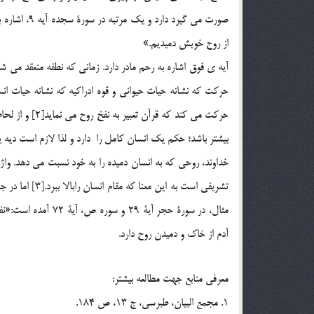
صورت مي گيرد
از روح خويش دميديم.»
آيه ي فوق اشاره به رحم مادر دارد. زماني كه نطفه منعقد مي 
حركت كه نشانه حيات حيواني و قوه ادراكيه كه نشانه حيات ا
حركت مي كند كه
بيشتر باشد؛ حكم يك انسان كامل را دارد و لذا لازم است ديه
خداوند، روحي كه به انسان دميده را به خود نسبت مي دهد. و
تشريفي است به ا
مثال، در سورة حجر آ
آدم از خاك و دميدن روح دارد.
معرفي منابع جهت مطالعه بيشتر:
1. مجمع البيان، طبرسي، ج 13، ص 184.