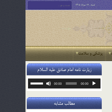
شنبه , 17 مرداد 1405
پزشکی و سلامت
زیارت نامه امام صادق علیه السلام
پخش‌کننده
برای
00:00
00:00
صوت
افزایش
یا
کاهش
صدا
مطالب مشابه
از
کلیدهای