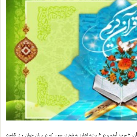
«نفخ» به معناي دميدن در چيزي است.[1] و واژه ي نفخ در قرآن، 7 مرتبه آمده و در 6 مرتبه اشاره به نفخ در صور، كه در پايان جهان و در قيامت