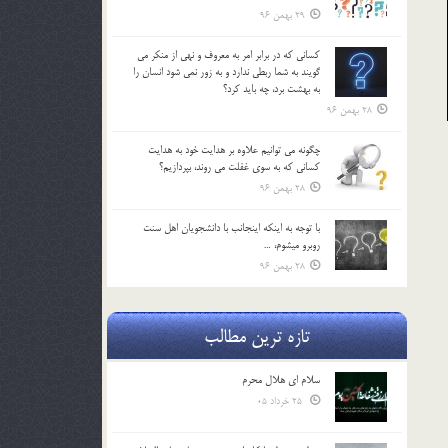
29 بهمن 96
كساني كه در برابر امر به معروف و نهي از منكر مي
گويند به شما ربطي ندارد و به زور نمي شود انسان را
به بهشت برد، چه بايد كرد؟
28 بهمن 96
چگونه مي توانيم علاوه بر هدايت خود به هدايت
كساني كه به سوي غفلت مي روند، بپردازيم؟
28 بهمن 96
با توجه به اينكه اينجانب با دانشجويان اهل سنت
روبرو مي‎شوم، …
28 بهمن 96
تازه ترین مطالب
سلام ای هلال محرم
25 خرداد 05