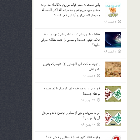
وقتي شب‌ها به بستر خواب مي‌روم بلافاصله سه مرتبه
حمد و سوره مي‌خوانم و سه مرتبه الله اكبر، الحمدالله
و سبحان‌الله مي‌گويم آيا اين كافي است؟
2 اسفند 96
وظايف ما در زمان غيبت امام زمان (عج) چيست؟
علائم ظهور چيست؟ و منابعي را جهت مطالعه معرفي
نماييد؟
2 اسفند 96
با توجه به كلام امير المؤمنين (ع): «اوصيكم بتقوي
الله و نظم …
2 اسفند 96
فرق بين امر به معروف و نهي از منكر با نصيحت و
موعظه چيست؟
29 بهمن 96
امر به معروف و نهي از منكر را توضيح داده و مراحل
آن را نام ببريد؟
29 بهمن 96
چگونه انتقاد كنيم كه طرف مقابل پرخاش نكند؟