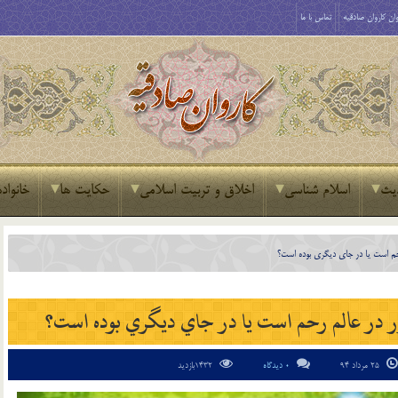
ان کاروان صادقیه
تماس با ما
یث
اسلام شناسی
اخلاق و تربیت اسلامی
حکایت ها
خانواده
رحم است يا در جاي ديگري بوده است؟
ور در عالم رحم است يا در جاي ديگري بوده است؟
25 مرداد 94
0 دیدگاه
1432بازدید