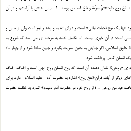
 دارد و يك مرتبه در سورة سجده آيه 9، اشاره به نفخ روح دارد:«ثمَّ سوّية و نفخ فيه من روحه …؟؛ سپس بدنش را آراستيم و در آن
شود تنها يك نوع«حيات نباتي» است و داراي تغذيه و رشد و نمو است ولي از حس و
نساني است؛ در آن خبري نيست. اما تكامل نطفه به مرحله اي مي رسد كه شروع به
 قرآن تعبير به نفخ روح مي نمايد[2] و از لحاظ حقوق اسلامي، اگر جنايتي به جنين صورت بگيرد و جنين سقط شود و از چهار ماه
 يك انسان كامل پرداخت شود.
اژه ي «روحي» نشان دهنده آن است كه روح انسان روح الهي است و اضافه، اضافه
ين معنا كه مقام انسان رابالا ببرد.[3] اما در جاهاي ديگر از آيات قرآن«نفخ روح» اشاره به حضرت آدم ـ عليه السّلام ـ دارد. براي
ية 29 و سوره ص، آية 72 آمده است:«نفخت فيه من روحي … ؛ از روح خود در حضرت آدم دميدم» اشاره به خلقت حضرت