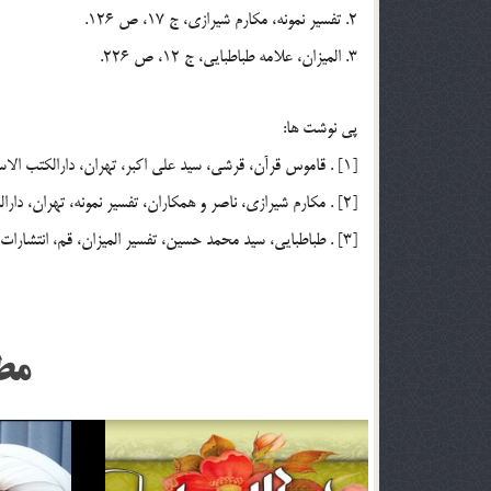
2. تفسير نمونه، مكارم شيرازي، ج 17، ص 126.
3. الميزان، علامه طباطبايي، ج 12، ص 226.
پي نوشت ها:
[1] . قاموس قرآن، قرشي، سيد علي اكبر، تهران، دارالكتب الاسلاميه، ذيل ماده نفخ.
[2] . مكارم شيرازي، ناصر و همكاران، تفسير نمونه، تهران، دارالكتب الاسلاميه، چاپ بيست و هشتم، 1371، ج 17، ص 126.
[3] . طباطبايي، سيد محمد حسين، تفسير الميزان، قم، انتشارات اسراء، ج 12، ص 226.
مط