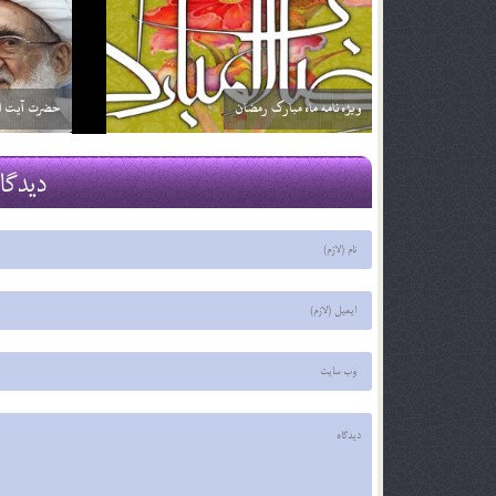
اگر تأثير ترجمه قرآن براي من بيشتر باشد آيا مي توانم
خداوند نمي‌
فقط ترجمه آن را بخوانم؟ آيا اشكالي ندارد؟
2 اسفند 96
2 اسفند 96
دیدگا