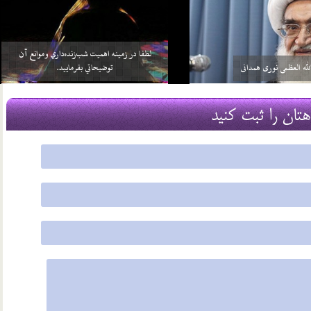
خواهد بيش از واجبات خودش، چيزي را
سلامي كه بعد از اتمام نماز به 3 امام داده مي‌شود منشأ
بر خود واجب كني…
آن چيست؟
2 اسفند 96
هتان را ثبت کنید