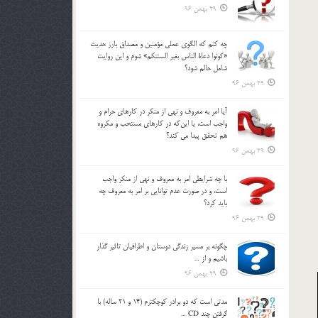
29 بهمن 96
چه كنم كه الگوي عملي مؤمنين و مصداق بارز حديث
«كونوا دعاة الناس بغير السنتكم» شوم و اين روايت
شامل حالم شود؟
29 بهمن 96
آيا امر به معروف و نهي از منكر در كارهاي حرام و
واجب است، يا اين‌كه در كارهاي مستحب و مكروه
هم تحقق پيدا مي كند؟
29 بهمن 96
با چه شرايطي امر به معروف و نهي از منکر واجب
است، و در صورت عدم توانايي بر امر به معروف چه
بايد کرد؟
29 بهمن 96
چگونه بر مسير زندگي دوستان و اطرافيان تاثير گذار
باشيم و از …
29 بهمن 96
مدتي است كه دو برادر كوچكترم (14 و 21 ساله) با
گرفتن چند CD …