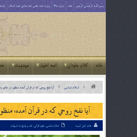
بِسْمِ اللَّـهِ الرَّحْمَـٰنِ الرَّحِيمِ
خانه
درباره ما
زیارت نامه خاص امام صادق علیه السلام
فراخو
خانه
کلام جاودان
ائمه اطهار
مهدویت
حد
اسلام شناسی
آيا نفخ روحي كه در قرآن آمده، منظور در عالم 
آيا نفخ روحي كه در قرآن آمده، منظ
خادم اهل البیت
اسلام شناسی
,
علوم قرآنی
,
نقد و پاسخ به شبهات