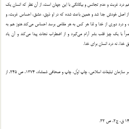
م درد غربت و عدم تجانس و بيگانگي با اين جهان است، از آن نظر كه انسان يك
و از اصل خودش جدا شد و همين باعث شده كه در او ذوق، عشق، احساس غربت، و
 درد دوري از خدا و لذا هر كس به هر مقامي برسد احساس مي‌كند هنوز هم به
ِذِكْرِ اللَّهِ تَطْمَئِنُّ الْقُلُوبُ»[7] بدانيد منحصراً با يك چيز قلب بشر آرام مي‌گيرد و از اضطراب نجات پيدا مي‌كند و آن ياد
خدا، نه درد انسان براي خدا.
[1] . رك: حبيبيان، احمد، مروري بر روان آدمي، مركز چاپ و نشر سازمان تبليغات اسلامي، چاپ اوّل، چاپ و صحافي شمشاد، 1374، ص 245، از