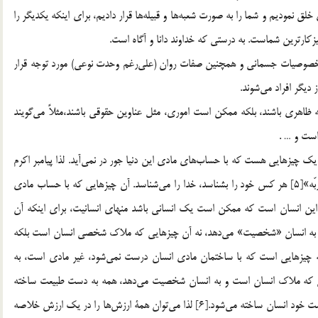
 مردم ما شما را از نر و ماده‌اي خلق نموديم و شما را به صورت شعبه‌ها و قبيله‌ها قرار داديم، براي اينكه يكديگر را
پرهيزكارترين شماست. به درستي كه خداوند دانا و آگاه است.
يگر خصوصيات جسماني و همچنين صفات روان (علي‌رغم وحدت نوعي) مورد توجه قرار
ديگر افراد مي‌شوند.
ه ظاهري باشند، بلكه ممكن است اموري، مثل عناوين حقوقي باشند،مثلاً مي‌گويند
ت و … .
ك چيزهايي هست كه با حساب‌هاي مادي اين دنيا جور در نمي‌آيد. لذا پيامبر اكرم
ـ صلّي الله عليه و آله ـ فرموده‌اند: «من عرف نفسه فقد عرف ربّه»[5] هر كس خود را بشناسد، خدا را مي‌شناسد. آن چيزهايي كه با حساب مادي
ر اين انسان است كه ممكن است يك انساني باشد منهاي انسانيت، براي اينكه آن
ي كه به انسان «شخصيت» مي‌دهد، نه آن چيزهايي كه ملاك شخصي انسان است بلكه
چيزهايي است كه با ساختمان مادي انسان درست نمي‌شود، غير مادي است، به
هايي كه ملاك انسان است و به انسان شخصيت مي‌دهد، همه به دست طبيعت ساخته
نمي‌شود و به دست هيچ كسي ساخته نمي‌شود، بلكه فقط به دست خود انسان ساخته مي‌شود.[6] لذا مي‌توان همة ارزش‌ها را در يك ارزش خلاصه