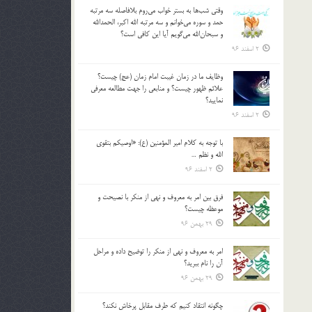
وقتي شب‌ها به بستر خواب مي‌روم بلافاصله سه مرتبه
حمد و سوره مي‌خوانم و سه مرتبه الله اكبر، الحمدالله
و سبحان‌الله مي‌گويم آيا اين كافي است؟
2 اسفند 96
وظايف ما در زمان غيبت امام زمان (عج) چيست؟
علائم ظهور چيست؟ و منابعي را جهت مطالعه معرفي
نماييد؟
2 اسفند 96
با توجه به كلام امير المؤمنين (ع): «اوصيكم بتقوي
الله و نظم …
2 اسفند 96
فرق بين امر به معروف و نهي از منكر با نصيحت و
موعظه چيست؟
29 بهمن 96
امر به معروف و نهي از منكر را توضيح داده و مراحل
آن را نام ببريد؟
29 بهمن 96
چگونه انتقاد كنيم كه طرف مقابل پرخاش نكند؟