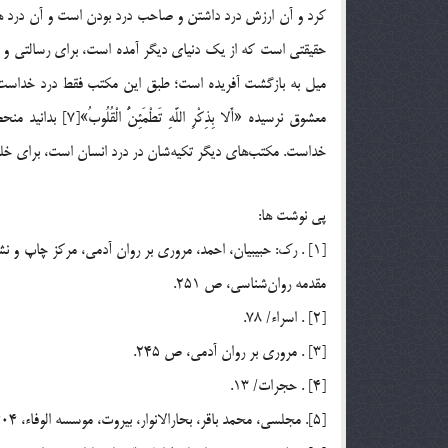
كرد و آن ارزش درد داشتن و صاحب درد بودن است و آن درد ه
حقيقتي است كه از يك دنياي ديگر آمده است، براي رسالتي 
ميل به بازگشت آفريده است؛ طبق اين مكتب فقط درد خداست و
معشوق نرسيده «أَلا ب
خداست. مكتب‌هاي ديگر تكيه‌شان در درد انسان است، براي خلق 
پي نوشت ها:
مقدمه روان‌شناسي، ص 251.
[2] . اسراء/ 78.
[3] . مروري بر روان آدمي، ص 245.
[4] . حجرات/ 13.
[5]. مجلسي، محمد باقر، بحارالانوار، بيروت، موسسه الوفاء، 1404 ق، ج2، ص 32.