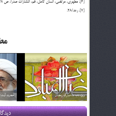
[6]. مطهري، مرتضي، انسان کامل، قم، انتشارات صدرا، ص 48 ـ 50.
[7]. رعد/28.
مط
اگر تأثير ترجمه قرآن براي من بيشتر باشد آيا مي توانم
خداوند نمي‌
فقط ترجمه آن را بخوانم؟ آيا اشكالي ندارد؟
2 اسفند 96
2 اسفند 96
دیدگا