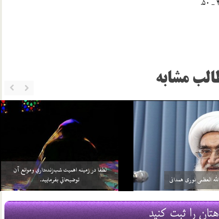
الب مشابه
خواهد بيش از واجبات خودش، چيزي را
سلامي كه بعد از اتمام نماز به 3 امام داده مي‌شود منشأ
بر خود واجب كني…
آن چيست؟
2 اسفند 96
هتان را ثبت کنید