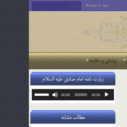
شنبه , 17 مرداد 1405
پزشکی و سلامت
زیارت نامه امام صادق علیه السلام
پخش‌کننده
برای
00:00
00:00
صوت
افزایش
یا
کاهش
صدا
مطالب مشابه
از
کلیدهای