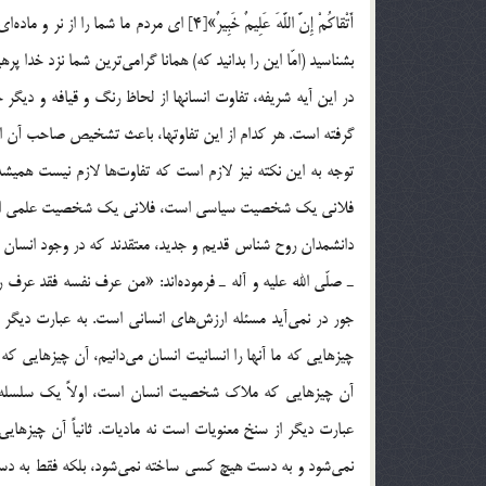
أَتْقاكُمْ إِنَّ اللَّهَ عَلِيمٌ خَبِيرٌ»[4] اي
بشناسيد (امّا اين را بدانيد كه) همانا گرامي‌ترين شما نزد خدا 
در اين آيه شريفه، تفاوت انسانها از لحاظ رنگ و قيافه و د
گرفته است. هر كدام از اين تفاوتها، باعث تشخيص صاحب آن از 
توجه به اين نكته نيز لازم است كه تفاوت‌ها لازم نيست هميش
فلاني يك شخصيت سياسي است، فلاني يك شخصيت علمي اس
دانشمدان روح شناس قديم و جديد، معتقدند كه در وجود انسان ي
جور در نمي‌آيد مسئله ارزش‌هاي انساني است. به عبارت ديگ
چيزهايي كه ما آنها را انسانيت انسان مي‌دانيم، آن چيزهاي
آن چيزهايي كه ملاك شخصيت انسان است، اولاً يك سلسله 
عبارت ديگر از سنخ معنويات است نه ماديات. ثانياً آن چيز