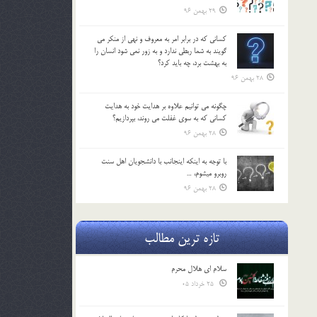
29 بهمن 96
كساني كه در برابر امر به معروف و نهي از منكر مي
گويند به شما ربطي ندارد و به زور نمي شود انسان را
به بهشت برد، چه بايد كرد؟
28 بهمن 96
چگونه مي توانيم علاوه بر هدايت خود به هدايت
كساني كه به سوي غفلت مي روند، بپردازيم؟
28 بهمن 96
با توجه به اينكه اينجانب با دانشجويان اهل سنت
روبرو مي‎شوم، …
28 بهمن 96
تازه ترین مطالب
سلام ای هلال محرم
25 خرداد 05