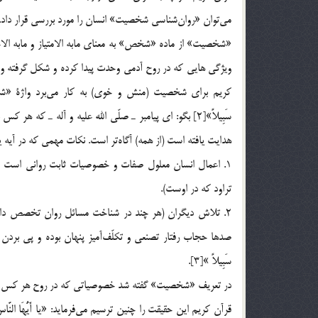
مي‌توان «روان‌شناسي شخصيت» انسان را مورد بررسي قرار داد.
«شخصيت» از ماده «شخص» به معناي مابه الامتياز و مابه الاخ
كريم براي شخصيت (منش و خوي) به كار مي‌برد واژة «شاكلة»است، مي‌فر
سَبِيلاً»[2] بگو: اي پيامبر ـ صلّي الله عليه و آله
هدايت يافته است (از همه) آگاه‌تر است. نكات مهمي كه در آيه ي
1. اعمال انسان معلول صفات و خصوصيات ثابت رواني است و 
تراود كه در اوست).
2. تلاش ديگران (هر چند در شناخت مسائل روان تخصص داش
صدها حجاب رفتار تصنعي و تكلّف‌آميز پنهان بوده و پي بردن به كنه
سَبِيلاً »[3].
در تعريف «شخصيت» گفته شد خصوصياتي كه در روح هر كس شكل 
قرآن كريم اين حقيقت را چنين ترسيم مي‌فرمايد: «يا أَيُّهَا النَّاسُ إِنَّا خَلَقْناك