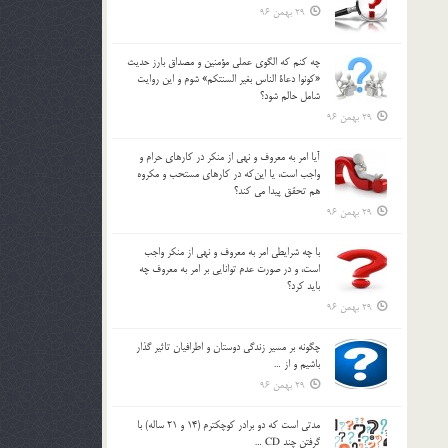
29 بهمن 96
چه كنم كه الگوي عملي مؤمنين و مصداق بارز حديث
«كونوا دعاة الناس بغير السنتكم» شوم و اين روايت
شامل حالم شود؟
29 بهمن 96
آيا امر به معروف و نهي از منكر در كارهاي حرام و
واجب است، يا اين‌كه در كارهاي مستحب و مكروه
هم تحقق پيدا مي كند؟
29 بهمن 96
با چه شرايطي امر به معروف و نهي از منکر واجب
است، و در صورت عدم توانايي بر امر به معروف چه
بايد کرد؟
29 بهمن 96
چگونه بر مسير زندگي دوستان و اطرافيان تاثير گذار
باشيم و از …
29 بهمن 96
مدتي است كه دو برادر كوچكترم (14 و 21 ساله) با
گرفتن چند CD …