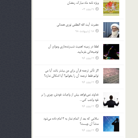
ویژه نامه ماه مبارک رمضان
بالا
9 اسفند 03
و
پایین
استفاده
حضرت آیت الله العظمی نوری همدانی
کنید.
18 اردیبهشت 98
لطفا در زمينه اهميت شب‌زنده‌داري وموانع آن
توضيحاتي بفرماييد.
2 اسفند 96
اگر تأثير ترجمه قرآن براي من بيشتر باشد آيا مي
توانم فقط ترجمه آن را بخوانم؟ آيا اشكالي ندارد؟
2 اسفند 96
خداوند نمي‌خواهد بيش از واجبات خودش، چيزي را بر
خود واجب كني…
2 اسفند 96
سلامي كه بعد از اتمام نماز به 3 امام داده مي‌شود
منشأ آن چيست؟
2 اسفند 96