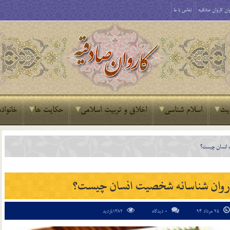
ان کاروان صادقیه
تماس با ما
یث
اسلام شناسی
اخلاق و تربیت اسلامی
حکایت ها
خانواده
ت انسان چيست؟
يل روان شناسانه شخصيت انسان چيست؟
25 مرداد 94
0 دیدگاه
1382بازدید