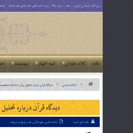
بِسْمِ اللَّـهِ الرَّحْمَـٰنِ الرَّحِيمِ
خانه
درباره ما
زیارت نامه خاص امام صادق علیه السلام
فراخو
خانه
کلام جاودان
ائمه اطهار
مهدویت
حد
اسلام شناسی
ديدگاه قرآن درباره تحليل روان شناسانه شخصي
ديدگاه قرآن درباره تحل
خادم اهل البیت
اسلام شناسی
,
علوم قرآنی
,
نقد و پاسخ به شبهات