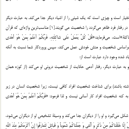
تيار است و چيزي است كه يك شيئي را از اشياء ديگر جدا مي‌كند. به عبارت ديگر
ويژگي هايي كه در روح آدمي وحدت پيدا كرده و شكل گرفته و در رفتار فرد ظاهر مي‌گردد را شخصيت مي گويند.[1] مناسب‌ترين واژه‌اي كه قرآن
مايد:«قُلْ كُلٌّ يَعْمَلُ عَلى شاكِلَتِهِ، فَرَبُّكُمْ أَعْلَمُ بِمَنْ هُوَ أَهْدى
 ـ كه هر كس براساس شخصيت و منش خودش عمل مي‌كند، سپس پروردگار شما نسبت به آنكه
اد شده وجود دارد عبارت است از:
به عبارت ديگر، رفتار آدمي حكايت از شخصيت دروني او مي‌كند (از كوزه همان
ته باشند) براي شناخت شخصيت افراد كافي نيست، زيرا شخصيت انسان در زير
 شخصيت افراد كار آساني نيست و لذا فرمود: «فَرَبُّكُمْ أَعْلَمُ بِمَنْ هُوَ أَهْدى
مي‌گيرد و او را از ديگران جدا مي‌كند و وسيلة تشخيص او از ديگران مي‌شود،
ُمْ مِنْ ذَكَرٍ وَ أُنْثى وَ جَعَلْناكُمْ شُعُوباً وَ قَبائِلَ لِتَعارَفُوا إِنَّ أَكْرَمَكُمْ عِنْدَ اللَّهِ