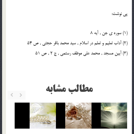
پی نوشت:
(1) سوره ی جن , آیه 8
(2) آداب تعلیم و تعلم در اسلام , سید محمد باقر حجتی , ص 54
(3) آیین مسجد , محمد علی موظف رستمی , ج 2 , ص 51
مطالب مشابه