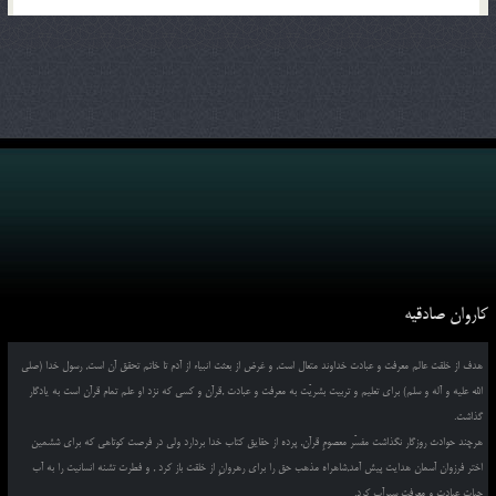
کاروان صادقیه
هدف از خلقت عالم معرفت و عبادت خداوند متعال است, و غرض از بعثت انبیاء از آدم تا خاتم تحقق آن است, رسول خدا (صلی
الله علیه و آله و سلم) برای تعلیم و تربیت بشریّت به معرفت و عبادت ,قرآن و کسی که نزد او علم تمام قرآن است به یادگار
گذاشت.
هرچند حوادث روزگار نگذاشت مفسّر معصومِ قرآن, پرده از حقایق کتاب خدا بردارد ولی در فرصت کوتاهی که برای ششمین
اختر فرزوان آسمان هدایت پیش آمد,شاهراه مذهب حق را برای رهروانِ از خلقت باز کرد , و فطرت تشنه انسانیت را به آب
حیات عبادت و معرفت سیرآب کرد.