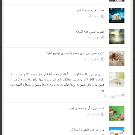
حضرت مریم علیه السلام
21 دی 96
حضرت عیسی علیه السلام
21 دی 96
تاثير و نقش دين داري همسر را مقداري توضيح دهيد؟
16 فروردین 95
پسري مؤمن از خانوادة خوب (نسبتاً فاميل و همساية قبلي ما) به خواستگاري من آمد. امّا
مادرم به خاطر لاغر بودن پسر مخالفت كرد. خدا مي‌داند تنها ايرادي كه مادرم گرفت
همين بود و براي همين به آن‌ها جواب رد داد مادرم به دعا نوشتن و استخاره اعتقاد دارد
و…
16 فروردین 95
هفت سین قرآنی و محمدی (ص)
25 اسفند 94
نوروز در كتب فقهى و استدلالى‏