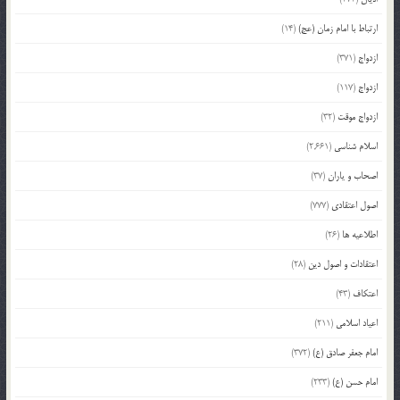
ارتباط با امام زمان (عج)
(14)
ازدواج
(371)
ازدواج
(117)
ازدواج موقت
(32)
اسلام شناسی
(2,661)
اصحاب و یاران
(37)
اصول اعتقادی
(777)
اطلاعیه ها
(26)
اعتقادات و اصول دین
(28)
اعتکاف
(43)
اعیاد اسلامی
(211)
امام جعفر صادق (ع)
(372)
امام حسن (ع)
(233)