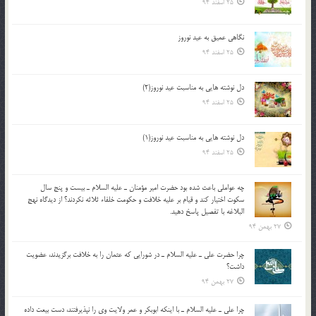
25 اسفند 94
نگاهى عميق به عيد نوروز
25 اسفند 94
دل نوشته هایی به مناسبت عید نوروز(2)
25 اسفند 94
دل نوشته هایی به مناسبت عید نوروز(1)
25 اسفند 94
چه عواملي باعث شده بود حضرت امير مؤمنان ـ عليه السلام ـ بيست و پنج سال
سکوت اختيار کند و قيام بر عليه خلافت و حکومت خلفاء ثلاثه نکردند؟ از ديدگاه نهج
البلاغه با تفصيل پاسخ دهيد.
27 بهمن 94
چرا حضرت علي ـ عليه السلام ـ در شورايي كه عثمان را به خلافت برگزيدند، عضويت
داشت؟
27 بهمن 94
چرا علي ـ عليه السلام ـ با اينكه ابوبكر و عمر ولايت وي را نپذيرفتند، دست بيعت داده