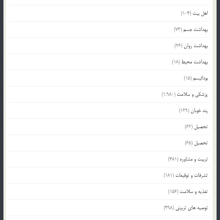
اهل بیت
(104)
بهداشت جسم
(73)
بهداشت روان
(26)
بهداشت محیط
(18)
بودائیسم
(15)
پزشکی و سلامت
(1,980)
پند خوبان
(129)
تحصیل
(62)
تحصیل
(65)
تربیت و مشاوره
(481)
تشرفات و توقیعات
(181)
تغذیه و سلامت
(156)
توصیه های تربیتی
(498)