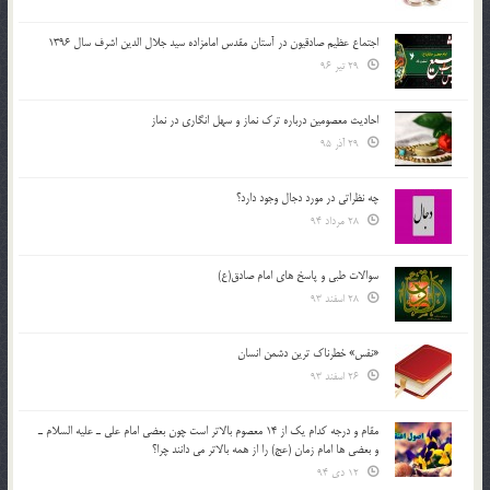
اجتماع عظیم صادقیون در آستان مقدس امامزاده سید جلال الدین اشرف سال 1396
29 تیر 96
احادیث معصومین درباره ترک نماز و سهل انگاری در نماز
29 آذر 95
چه نظراتی در مورد دجال وجود دارد؟
28 مرداد 94
سوالات طبی و پاسخ های امام صادق(ع)
28 اسفند 93
«نفس» خطرناک ترین دشمن انسان
26 اسفند 93
مقام و درجه كدام يك از 14 معصوم بالاتر است چون بعضي امام علي ـ عليه السلام ـ
و بعضي ها امام زمان (عج) را از همه بالاتر مي دانند چرا؟
12 دی 94