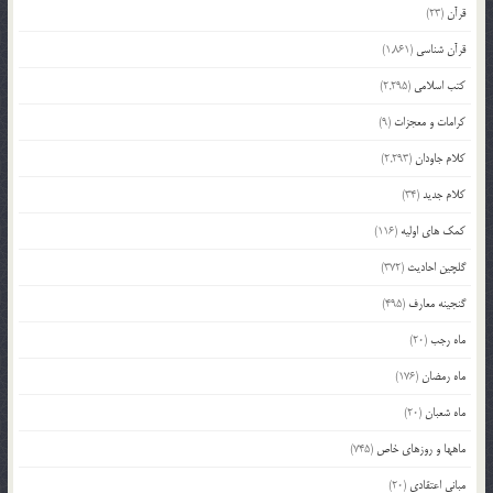
قرآن
(23)
قرآن شناسی
(1,861)
کتب اسلامی
(2,295)
کرامات و معجزات
(9)
کلام جاودان
(2,293)
کلام جدید
(34)
کمک های اولیه
(116)
گلچین احادیث
(372)
گنجینه معارف
(495)
ماه رجب
(20)
ماه رمضان
(176)
ماه شعبان
(20)
ماهها و روزهای خاص
(745)
مبانی اعتقادی
(20)