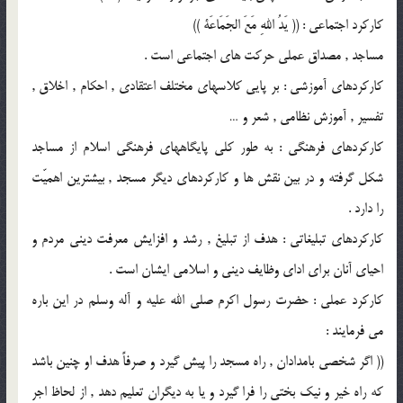
کارکرد اجتماعی : (( یَدُ اللهِ مَعَ الجَمَاعَة ))
مساجد , مصداق عملی حرکت های اجتماعی است .
کارکردهای آموزشی : بر پایی کلاسهای مختلف اعتقادی , احکام , اخلاق ,
تفسیر , آموزش نظامی , شعر و …
کارکردهای فرهنگی : به طور کلی پایگاههای فرهنگی اسلام از مساجد
شکل گرفته و در بین نقش ها و کارکردهای دیگر مسجد , بیشترین اهمیّت
را دارد .
کارکردهای تبلیغاتی : هدف از تبلیغ , رشد و افزایش معرفت دینی مردم و
احیای آنان برای ادای وظایف دینی و اسلامی ایشان است .
کارکرد عملی : حضرت رسول اکرم صلی الله علیه و آله وسلم در این باره
می فرمایند :
(( اگر شخصی بامدادان , راه مسجد را پیش گیرد و صرفاً هدف او چنین باشد
که راه خیر و نیک بختی را فرا گیرد و یا به دیگران تعلیم دهد , از لحاظ اجر