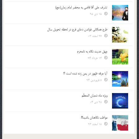
تشرف علي آقا قاضي به محضر امام زمان(عج)
15 دی 95
طرح همگانی خواندن دعای فرج در لحظه تحویل سال
27 اسفند 03
چهل حدیث نگاه به نامحرم
13 خرداد 94
آیا جرقه ظهور در یمن زده شده است ؟!
8 فروردین 94
ویژه ماه شعبان المعظّم
28 دی 04
مواظب نگاهتان باشید!!!
18 اسفند 93