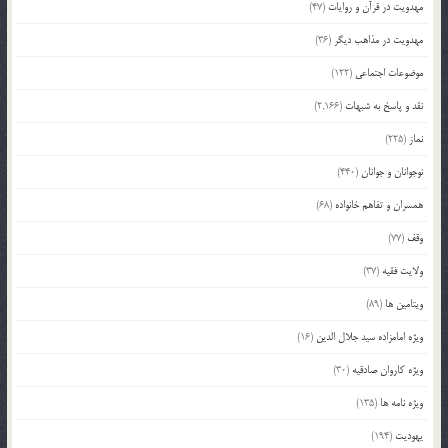
مهدویت در قرآن و روایات
(47)
مهدویت در مذاهب دیگر
(36)
موضوعات اجتماعی
(122)
نقد و پاسخ به شبهات
(2,166)
نماز
(225)
نوجوانان و جوانان
(440)
همسران و تفاهم خانواده
(68)
وقف
(77)
ولایت فقیه
(37)
ویتامین ها
(89)
ویژه امامزاده سید جلال الدین
(16)
ویژه کاروان صادقیه
(30)
ویژه نامه ها
(135)
یهودیت
(194)