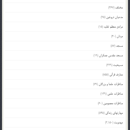
مختلف
(367)
مدعیان دروغین
(25)
مراجع معظم تقلید
(15)
مردان
(40)
مسجد
(87)
مسجد مقدس جمکران
(19)
مسیحیت
(229)
معارف قرآنی
(855)
مناظرات علما و بزرگان
(79)
مناظرات علمی
(139)
مناظرات معصومین
(60)
مهارتهای زندگی
(845)
مهدویت
(2,150)