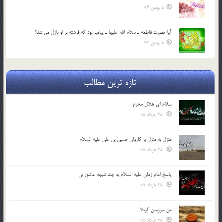
5 بهمن 94
آيا حضرت فاطمه ـ سلام الله عليها ـ پيامبر بود كه فرشته بر او نازل مي شد؟
5 بهمن 94
تازه ترین مطالب
سلام ای هلال محرم
25 خرداد 05
منزل به منزل با کاروان حسین بن علی علیه السلام
25 خرداد 05
پاسخ امام زمان علیه السلام به چند شبهه عاشورایی
25 خرداد 05
من سرزمین کربلا
25 خرداد 05