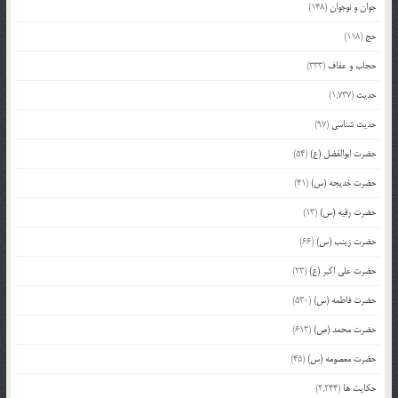
جوان و نوجوان
(148)
حج
(118)
حجاب و عفاف
(333)
حدیث
(1,737)
حدیث شناسی
(97)
حضرت ابوالفضل (ع)
(54)
حضرت خدیجه (س)
(41)
حضرت رقیه (س)
(13)
حضرت زینب (س)
(66)
حضرت علی اکبر (ع)
(23)
حضرت فاطمه (س)
(530)
حضرت محمد (ص)
(613)
حضرت معصومه (س)
(45)
حکایت ها
(2,244)