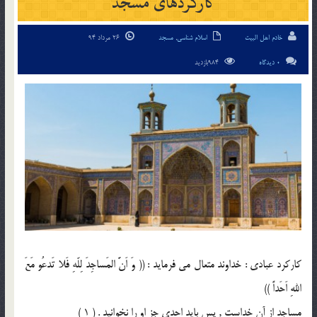
کارکردهای مسجد
خادم اهل البیت
اسلام شناسی
,
مسجد
26 مرداد 94
0 دیدگاه
984بازدید
کارکرد عبادی : خداوند متعال می فرماید : (( وَ اَنَّ المَساجِدَ لِلّهِ فَلا تَدعُو مَعَ
اللهِ اَحَداً ))
مساجد از آن خداست , پس باید احدی جز او را نخوانید . ( 1 )