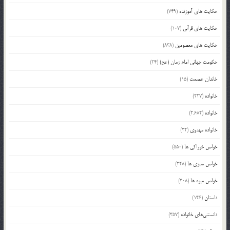
حکایت های آموزنده
(749)
حکایت های قرآنی
(107)
حکایت های معصومین
(838)
حکومت جهانی امام زمان (عج)
(24)
خاندان عصمت
(15)
خانواده
(227)
خانواده
(2,682)
خانواده مهدوی
(22)
خواص خوراکی ها
(550)
خواص سبزی ها
(228)
خواص میوه ها
(308)
داستان
(146)
دانستنی‌های خانواده
(357)