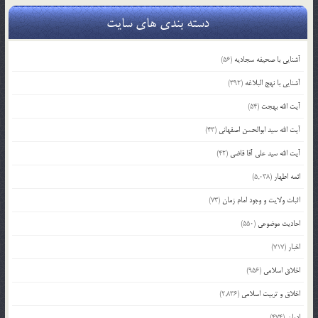
دسته بندی های سایت
آشنایی با صحیفه سجادیه
(56)
آشنایی با نهج البلاغه
(392)
آیت الله بهجت
(54)
آیت الله سید ابوالحسن اصفهانی
(43)
آیت الله سید علی آقا قاضی
(42)
ائمه اطهار
(5,038)
اثبات ولایت و وجود امام زمان
(73)
احادیث موضوعی
(550)
اخبار
(717)
اخلاق اسلامی
(956)
اخلاق و تربیت اسلامی
(2,836)
ادیان
(474)