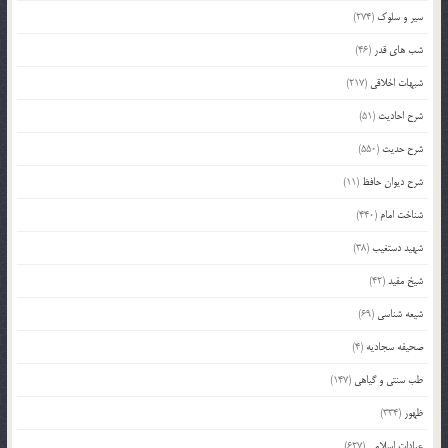
سیر و سلوک
(274)
شب های قدر
(46)
شبهات اخلاقی
(217)
شرح احادیث
(51)
شرح حدیث
(550)
شرح دیوان حافظ
(11)
شناخت امام
(440)
شهید دستغیب
(38)
شیخ مفید
(42)
شیعه شناسی
(69)
صحیفه سجادیه
(4)
طب سنتی و گیاهی
(147)
ظهور
(334)
عبادات اسلامی
(627)