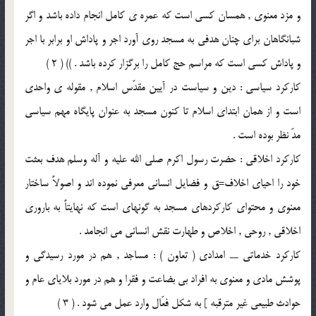
و مزد معنوی , همسان کسی است که عمره ی کامل انجام داده باشد و اگر
شبانگاهان برای چنان هدفی به مسجد روی آورد اجر و پاداش او برابر با اجر
و پاداش کسی است که مراسم حج کامل را برگزار کرده باشد . )) ( 2 )
کارکرد سیاسی : دین و سیاست در آیین مقدّس اسلام , مقوله ی واحدی
است و از همان ابتدای اسلام تا کنون مسجد به عنوان پایگاه مهم سیاسی
مدّ نظر بوده است .
کارکرد اخلاقی : حضرت رسول اکرم صلی الله علیه و آله وسلم هدف بعثت
خود را احیای اخلاف=ق و فضایل انسانی معرفی نموده اند و اصولاً ساختار
معنوی و محتوای کارکردهای مسجد به گونهای است که نهایتاً به باروری
اخلاقی , روحی , اخلاص و طهارت نقش انسانی می انجامد .
کارکرد خدماتی ــ امدادی ( تعاون ) : مساجد , هم در مورد رسیدگی و
پوشش مادی و معنوی به افراد بی بضاعت و فقرا و هم در مورد بلایای عام و
حوادث طبیعی غیر مترقبه ] به شکل فعّال وارد عمل می شود . ( 3 )