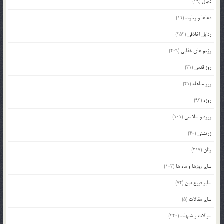
دجال
(29)
دعاها و زیارت
(19)
رذایل اخلاقی
(252)
رژیم های غذایی
(209)
روز قدس
(31)
روز مباهله
(41)
روزه
(93)
روزه و سلامتی
(101)
زرتشتی
(40)
زنان
(317)
سایر روزها و ماه ها
(103)
سایر فروع دین
(72)
سایر مقالات
(5)
سوالات و شبهات
(420)