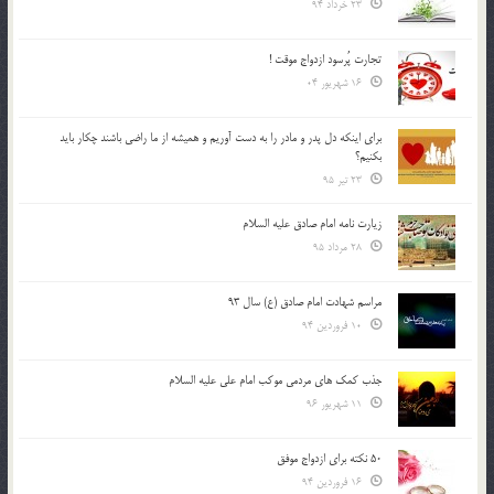
23 خرداد 94
تجارت پُرسود ازدواج موقت !
16 شهریور 04
براي اينكه دل پدر و مادر را به دست آوريم و هميشه از ما راضي باشند چكار بايد
بكنيم؟
23 تیر 95
زیارت نامه امام صادق علیه السلام
28 مرداد 95
مراسم شهادت امام صادق (ع) سال 93
10 فروردین 94
جذب کمک های مردمی موکب امام علی علیه السلام
11 شهریور 96
50 نکته برای ازدواج موفق
16 فروردین 94