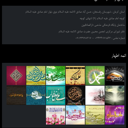
استان کرمان ، شهرستان رفسنجان، حسن آباد صادق الائمه علیه السلام نوق، بلوار امام صادق علیه السلام
کوچه امام صادق علیه السلام (9) انتهای کوچه
ساختمان پایگاه فرهنگی مذهبی دارالصادقیون
دفتر شورای مرکزی انجمن محبین حضرت صادق الائمه علیه السلام
شماره تماس : 03434171563 – 09133928317
ائمه اطهار