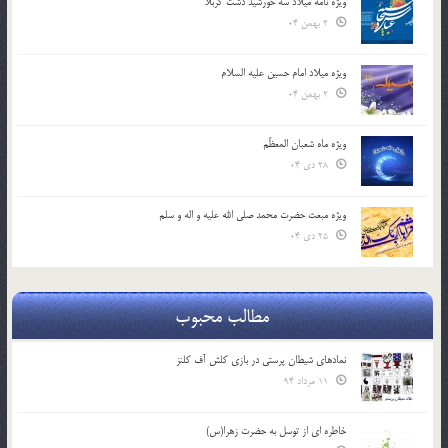
ویژه نامه میلاد سه خورشید دشت کربلا
2 بهمن 04
ویژه میلاد امام حسین علیه السلام
2 بهمن 04
ویژه ماه شعبان المعظّم
28 دی 04
ویژه مبعث حضرت محمد صلی الله علیه و اله و سلم
25 دی 04
مطالب محبوب
نمادهای شیطان پرستی در بازی کلش آف کلنز
11 مرداد 94
خاطره ای از توسل به حضرت زهرا(س)