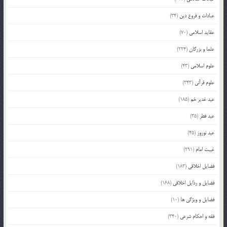
عبادات و فروع دین
(34)
عقاید اسلامی
(70)
علما و بزرگان
(224)
علوم اسلامی
(43)
علوم قرآنی
(343)
عید غدیر خم
(185)
عید فطر
(35)
عید نوروز
(45)
غیبت امام
(291)
فضایل اخلاقی
(183)
فضایل و رذایل اخلاقی
(168)
فضایل و ویژگی ها
(10)
فقه و احکام شرعی
(340)