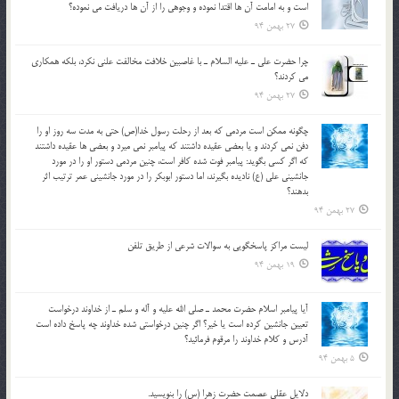
است و به امامت آن ها اقتدا نموده و وجوهي را از آن ها دريافت مي نموده؟
27 بهمن 94
چرا حضرت علي ـ عليه السلام ـ با غاصبين خلافت مخالفت علني نکرد، بلكه همكاري
مي کردند؟
27 بهمن 94
چگونه ممكن است مردمي كه بعد از رحلت رسول خدا(ص) حتی به مدت سه روز او را
دفن نمي كردند و یا بعضي عقيده داشتند كه پيامبر نمي ميرد و بعضي ها عقيده داشتند
كه اگر كسي بگويد: پيامبر فوت شده كافر است، چنین مردمی دستور او را در مورد
جانشيني علي (ع) ناديده بگيرند، اما دستور ابوبكر را در مورد جانشيني عمر ترتیب اثر
بدهند؟
27 بهمن 94
لیست مراکز پاسخگویی به سوالات شرعی از طریق تلفن
19 بهمن 94
آيا پيامبر اسلام حضرت محمد ـ صلي الله عليه و آله و سلم ـ از خداوند درخواست
تعيين جانشين کرده است يا خير؟ اگر چنين درخواستي شده خداوند چه پاسخ داده است
آدرس و کلام خداوند را مرقوم فرمائيد؟
5 بهمن 94
دلايل عقلي عصمت حضرت زهرا (س) را بنويسيد.