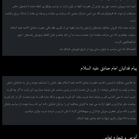
امید است پیروان مذهب حق روز عزای آن حضرت, آنچه در توان دارند در مراسم سوگواری انجام دهند تا مشمول دعای
مستجاب او شوند که فرمود((رحم الله من احیی امرنا)) رحمتی که سرمایه ی سعادت و وسیله ی نجات از شدائد برزخ و قیامت
است.
حرکت همه ساله کاروان صادقیه رفسنجان (راهیان ولایت) جلوه ای از تکریم مقام عالی حضرت صادق الائمه علیه السلام
میباشد. مفتخریم که این حرکت حماسه ابراز محبت نسبت به آن امام همام و نشان افتخار شهرمان رفسنجان ؛ شهر
دارالصادقیون گردید.
الحمدالله که این مراسم به عنوان سنتی پویا در تاریخ شهرمان ماندگار شد.
پیام فدائیان امام صادق علیه السلام
ما خادمین صادقیه با شنیدن احادیث حضرت صادق الائمه علیه السلام عطر یادش را استشمام نموده و دل به عنایاتش دخیل
بسته و چشم به کراماتش دوخته ؛ از جان و دل خدمت ارباب و رئیس مذهب مان عرضه میداریم، ای ارباب ما اگر چه قبرت
غریب است ما نمی گذاریم قدر و منزلت شما غریب بماند. اگر قبرت ضریح و بارگاه ندارد قلب ما حرم شماست اگر در کنار قبرت
وهابیت مانع عزاداری و اظهار ارادت می شود ما کاروان صادقیه ای را برایتان تشکیل داده ایم که رسما عهده دار مراسم هایتان
باشیم و ناله سرای جعفری میزبان عزاداران و میهمانانتان گردد تا جان داریم بر غربتت غریب نوازی میکنیم...
وعده ما 25 شوال سالروز شهادت امام صادق علیه السلام
آدرس و شماره تماس