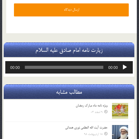
زیارت نامه امام صادق علیه السلام
پخش‌کننده
00:00
00:00
صوت
مطالب مشابه
ویژه نامه ماه مبارک رمضان
9 اسفند 03
حضرت آیت الله العظمی نوری همدانی
18 اردیبهشت 98