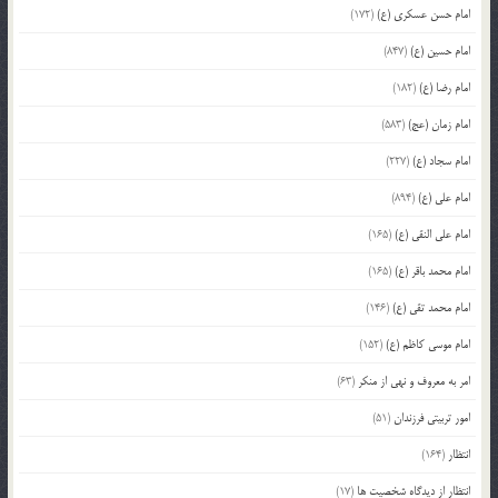
امام حسن عسکری (ع)
(172)
امام حسین (ع)
(847)
امام رضا (ع)
(182)
امام زمان (عج)
(583)
امام سجاد (ع)
(227)
امام علی (ع)
(894)
امام علی النقی (ع)
(165)
امام محمد باقر (ع)
(165)
امام محمد تقی (ع)
(146)
امام موسی کاظم (ع)
(152)
امر به معروف و نهی از منکر
(63)
امور تربیتی فرزندان
(51)
انتظار
(164)
انتظار از دیدگاه شخصیت ها
(17)